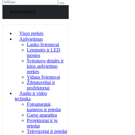
KATEGORIJOS
Visos prekės
Apšvietimas
Lauko šviestuvai
Lemputės ir LED
juostos
Šviestuvų detalės ir
kitos apšvietimo
prekės
Vidaus šviestuvai
Žibintuvėliai ir
prožektoriai
Audio ir video
technika
Fotoaparatai,
kameros ir priedai
Garso aparatūra
Projektoriai ir jų
priedai
Televizoriai ir priedai