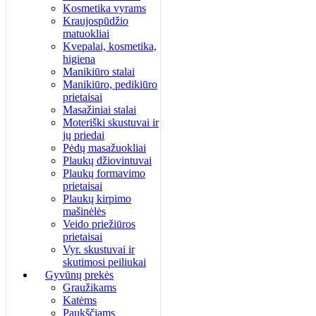
Kosmetika vyrams
Kraujospūdžio
matuokliai
Kvepalai, kosmetika,
higiena
Manikiūro stalai
Manikiūro, pedikiūro
prietaisai
Masažiniai stalai
Moteriški skustuvai ir
jų priedai
Pėdų masažuokliai
Plaukų džiovintuvai
Plaukų formavimo
prietaisai
Plaukų kirpimo
mašinėlės
Veido priežiūros
prietaisai
Vyr. skustuvai ir
skutimosi peiliukai
Gyvūnų prekės
Graužikams
Katėms
Paukščiams