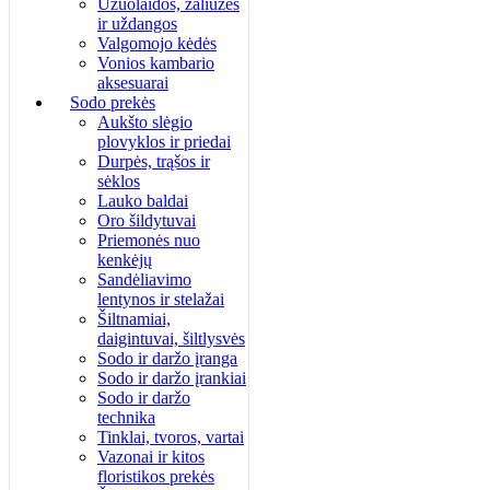
Užuolaidos, žaliuzės
ir uždangos
Valgomojo kėdės
Vonios kambario
aksesuarai
Sodo prekės
Aukšto slėgio
plovyklos ir priedai
Durpės, trąšos ir
sėklos
Lauko baldai
Oro šildytuvai
Priemonės nuo
kenkėjų
Sandėliavimo
lentynos ir stelažai
Šiltnamiai,
daigintuvai, šiltlysvės
Sodo ir daržo įranga
Sodo ir daržo įrankiai
Sodo ir daržo
technika
Tinklai, tvoros, vartai
Vazonai ir kitos
floristikos prekės