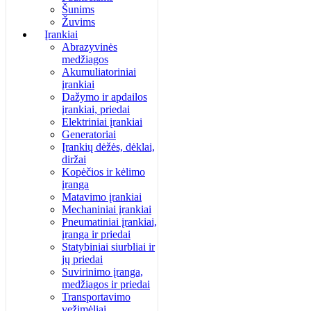
Šunims
Žuvims
Įrankiai
Abrazyvinės
medžiagos
Akumuliatoriniai
įrankiai
Dažymo ir apdailos
įrankiai, priedai
Elektriniai įrankiai
Generatoriai
Įrankių dėžės, dėklai,
diržai
Kopėčios ir kėlimo
įranga
Matavimo įrankiai
Mechaniniai įrankiai
Pneumatiniai įrankiai,
įranga ir priedai
Statybiniai siurbliai ir
jų priedai
Suvirinimo įranga,
medžiagos ir priedai
Transportavimo
vežimėliai