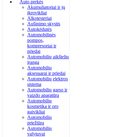
Auto prekės
Akumuliatoriai ir jų
įkrovikliai
Alkotesteriai
Aušinimo skystis
Autokėdutės
Automobilinės
pompos,
kompresoriai ir
priedai
Automobilių aikštelių
įranga
Automobilių
aksesuarai ir priedai
Automobilių elektros
sistema
Automobilių garso ir
vaizdo aparatūra
Automobilių
kosmetika ir oro
gaivikliai
Automobilių
priežiūra
Automobilių
valytuvai