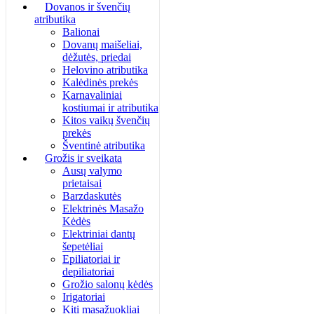
Dovanos ir švenčių
atributika
Balionai
Dovanų maišeliai,
dėžutės, priedai
Helovino atributika
Kalėdinės prekės
Karnavaliniai
kostiumai ir atributika
Kitos vaikų švenčių
prekės
Šventinė atributika
Grožis ir sveikata
Ausų valymo
prietaisai
Barzdaskutės
Elektrinės Masažo
Kėdės
Elektriniai dantų
šepetėliai
Epiliatoriai ir
depiliatoriai
Grožio salonų kėdės
Irigatoriai
Kiti masažuokliai