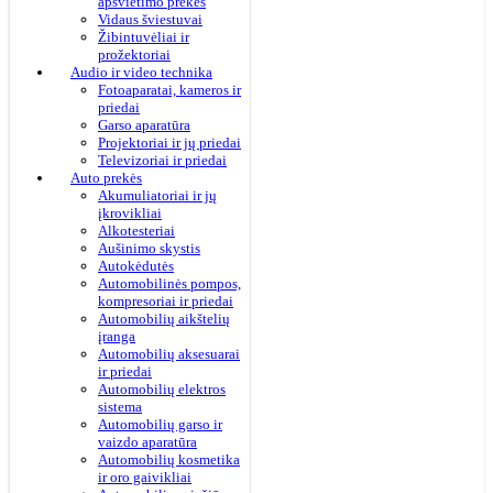
apšvietimo prekės
Vidaus šviestuvai
Žibintuvėliai ir
prožektoriai
Audio ir video technika
Fotoaparatai, kameros ir
priedai
Garso aparatūra
Projektoriai ir jų priedai
Televizoriai ir priedai
Auto prekės
Akumuliatoriai ir jų
įkrovikliai
Alkotesteriai
Aušinimo skystis
Autokėdutės
Automobilinės pompos,
kompresoriai ir priedai
Automobilių aikštelių
įranga
Automobilių aksesuarai
ir priedai
Automobilių elektros
sistema
Automobilių garso ir
vaizdo aparatūra
Automobilių kosmetika
ir oro gaivikliai