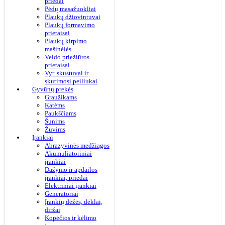
priedai
Pėdų masažuokliai
Plaukų džiovintuvai
Plaukų formavimo
prietaisai
Plaukų kirpimo
mašinėlės
Veido priežiūros
prietaisai
Vyr. skustuvai ir
skutimosi peiliukai
Gyvūnų prekės
Graužikams
Katėms
Paukščiams
Šunims
Žuvims
Įrankiai
Abrazyvinės medžiagos
Akumuliatoriniai
įrankiai
Dažymo ir apdailos
įrankiai, priedai
Elektriniai įrankiai
Generatoriai
Įrankių dėžės, dėklai,
diržai
Kopėčios ir kėlimo