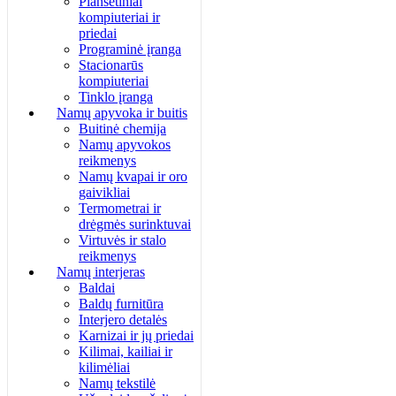
Planšetiniai
kompiuteriai ir
priedai
Programinė įranga
Stacionarūs
kompiuteriai
Tinklo įranga
Namų apyvoka ir buitis
Buitinė chemija
Namų apyvokos
reikmenys
Namų kvapai ir oro
gaivikliai
Termometrai ir
drėgmės surinktuvai
Virtuvės ir stalo
reikmenys
Namų interjeras
Baldai
Baldų furnitūra
Interjero detalės
Karnizai ir jų priedai
Kilimai, kailiai ir
kilimėliai
Namų tekstilė