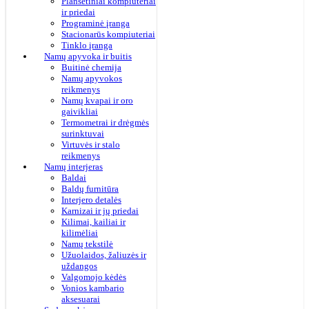
Planšetiniai kompiuteriai
ir priedai
Programinė įranga
Stacionarūs kompiuteriai
Tinklo įranga
Namų apyvoka ir buitis
Buitinė chemija
Namų apyvokos
reikmenys
Namų kvapai ir oro
gaivikliai
Termometrai ir drėgmės
surinktuvai
Virtuvės ir stalo
reikmenys
Namų interjeras
Baldai
Baldų furnitūra
Interjero detalės
Karnizai ir jų priedai
Kilimai, kailiai ir
kilimėliai
Namų tekstilė
Užuolaidos, žaliuzės ir
uždangos
Valgomojo kėdės
Vonios kambario
aksesuarai