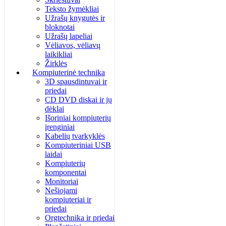
Teksto žymėkliai
Užrašų knygutės ir
bloknotai
Užrašų lapeliai
Vėliavos, vėliavų
laikikliai
Žirklės
Kompiuterinė technika
3D spausdintuvai ir
priedai
CD DVD diskai ir jų
dėklai
Išoriniai kompiuterių
įrenginiai
Kabelių tvarkyklės
Kompiuteriniai USB
laidai
Kompiuterių
komponentai
Monitoriai
Nešiojami
kompiuteriai ir
priedai
Orgtechnika ir priedai