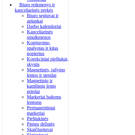
Biuro reikmenys ir
kanceliarinės prekės
Biuro segtuvai ir
aplankai
Darbo kalendoriai
Kanceliarinės
smulkmenos
Kopijavimo,
spalvotas ir kitas
popierius
Korekciniai pieštukai,
skystis
Magnetinės, rašymo
lentos ir stendai
Magnetinių ir
kamštinių lentų
priedai
Markeriai baltoms
lentoms
Permanentiniai
markeriai
Pieštukinės
Pinigų dėžutės
Skaičiuotuvai
Skriestuvai