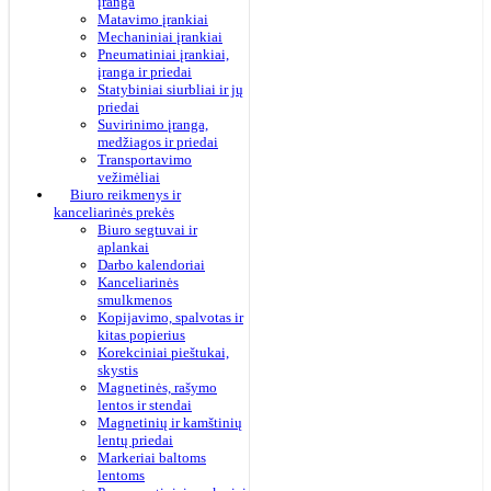
įranga
Matavimo įrankiai
Mechaniniai įrankiai
Pneumatiniai įrankiai,
įranga ir priedai
Statybiniai siurbliai ir jų
priedai
Suvirinimo įranga,
medžiagos ir priedai
Transportavimo
vežimėliai
Biuro reikmenys ir
kanceliarinės prekės
Biuro segtuvai ir
aplankai
Darbo kalendoriai
Kanceliarinės
smulkmenos
Kopijavimo, spalvotas ir
kitas popierius
Korekciniai pieštukai,
skystis
Magnetinės, rašymo
lentos ir stendai
Magnetinių ir kamštinių
lentų priedai
Markeriai baltoms
lentoms