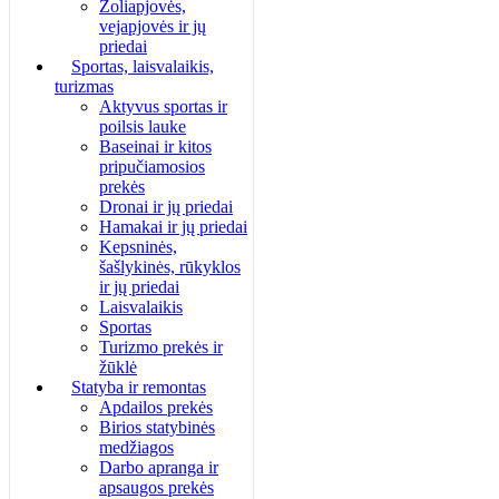
Žoliapjovės,
vejapjovės ir jų
priedai
Sportas, laisvalaikis,
turizmas
Aktyvus sportas ir
poilsis lauke
Baseinai ir kitos
pripučiamosios
prekės
Dronai ir jų priedai
Hamakai ir jų priedai
Kepsninės,
šašlykinės, rūkyklos
ir jų priedai
Laisvalaikis
Sportas
Turizmo prekės ir
žūklė
Statyba ir remontas
Apdailos prekės
Birios statybinės
medžiagos
Darbo apranga ir
apsaugos prekės