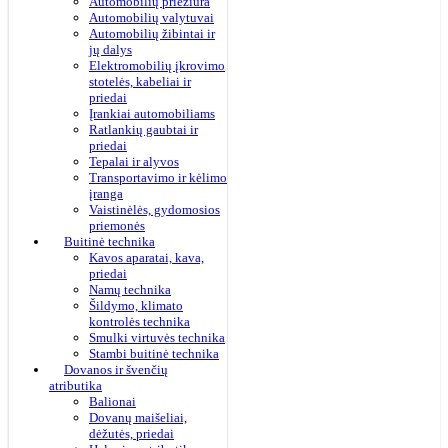
Automobilių priežiūra
Automobilių valytuvai
Automobilių žibintai ir
jų dalys
Elektromobilių įkrovimo
stotelės, kabeliai ir
priedai
Įrankiai automobiliams
Ratlankių gaubtai ir
priedai
Tepalai ir alyvos
Transportavimo ir kėlimo
įranga
Vaistinėlės, gydomosios
priemonės
Buitinė technika
Kavos aparatai, kava,
priedai
Namų technika
Šildymo, klimato
kontrolės technika
Smulki virtuvės technika
Stambi buitinė technika
Dovanos ir švenčių
atributika
Balionai
Dovanų maišeliai,
dėžutės, priedai