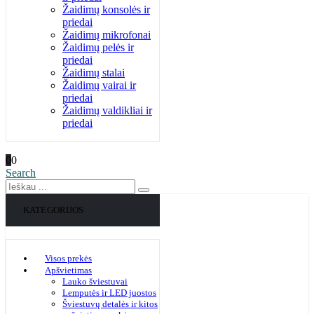
Žaidimų konsolės ir
priedai
Žaidimų mikrofonai
Žaidimų pelės ir
priedai
Žaidimų stalai
Žaidimų vairai ir
priedai
Žaidimų valdikliai ir
priedai
0
0
Search
KATEGORIJOS
Visos prekės
Apšvietimas
Lauko šviestuvai
Lemputės ir LED juostos
Šviestuvų detalės ir kitos