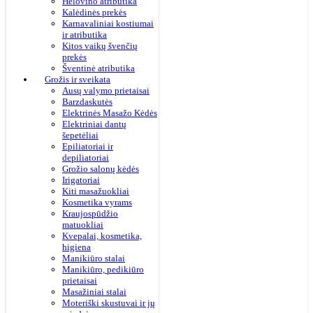
Helovino atributika
Kalėdinės prekės
Karnavaliniai kostiumai
ir atributika
Kitos vaikų švenčių
prekės
Šventinė atributika
Grožis ir sveikata
Ausų valymo prietaisai
Barzdaskutės
Elektrinės Masažo Kėdės
Elektriniai dantų
šepetėliai
Epiliatoriai ir
depiliatoriai
Grožio salonų kėdės
Irigatoriai
Kiti masažuokliai
Kosmetika vyrams
Kraujospūdžio
matuokliai
Kvepalai, kosmetika,
higiena
Manikiūro stalai
Manikiūro, pedikiūro
prietaisai
Masažiniai stalai
Moteriški skustuvai ir jų