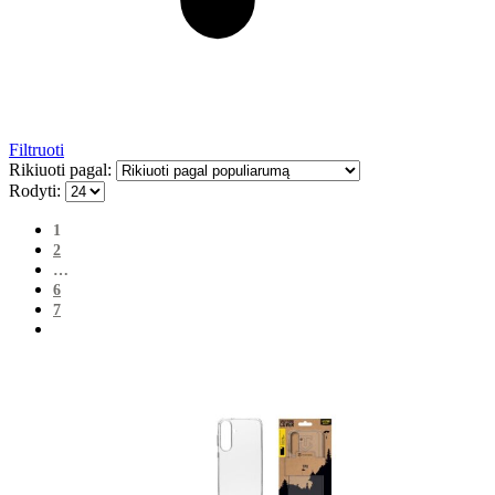
Filtruoti
Rikiuoti pagal:
Rodyti:
1
2
…
6
7