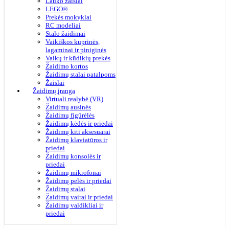
Lauko žaislai
LEGO®
Prekės mokyklai
RC modeliai
Stalo žaidimai
Vaikiškos kuprinės,
lagaminai ir piniginės
Vaikų ir kūdikių prekės
Žaidimo kortos
Žaidimų stalai patalpoms
Žaislai
Žaidimų įranga
Virtuali realybė (VR)
Žaidimų ausinės
Žaidimų figūrėlės
Žaidimų kėdės ir priedai
Žaidimų kiti aksesuarai
Žaidimų klaviatūros ir
priedai
Žaidimų konsolės ir
priedai
Žaidimų mikrofonai
Žaidimų pelės ir priedai
Žaidimų stalai
Žaidimų vairai ir priedai
Žaidimų valdikliai ir
priedai