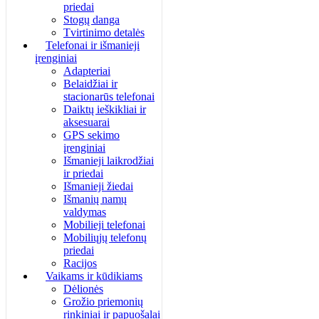
priedai
Stogų danga
Tvirtinimo detalės
Telefonai ir išmanieji
įrenginiai
Adapteriai
Belaidžiai ir
stacionarūs telefonai
Daiktų ieškikliai ir
aksesuarai
GPS sekimo
įrenginiai
Išmanieji laikrodžiai
ir priedai
Išmanieji žiedai
Išmanių namų
valdymas
Mobilieji telefonai
Mobiliųjų telefonų
priedai
Racijos
Vaikams ir kūdikiams
Dėlionės
Grožio priemonių
rinkiniai ir papuošalai