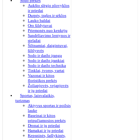
Sodo prekės
Aukšto slėgio plovyklos
ir priedai
Durpės, trąšos ir sėklos
Lauko baldai
Oro šildytuvai
Priemonės nuo kenkėjų
Sandėliavimo lentynos ir
stelažai
Šiltnamiai, daigintuvai,
šiltlysvės
Sodo ir daržo įranga
Sodo ir daržo įrankiai
Sodo ir daržo technika
Tinklai, tvoros, vartai
Vazonai ir kitos
floristikos prekės
Žoliapjovės, vejapjovės
ir jų priedai
Sportas, laisvalaikis,
turizmas
Aktyvus sportas ir poilsis
lauke
Baseinai ir kitos
pripučiamosios prekės
Dronai ir jų priedai
Hamakai ir jų priedai
Kepsninės, šašlykinės,