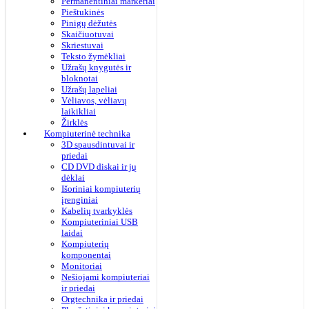
Permanentiniai markeriai
Pieštukinės
Pinigų dėžutės
Skaičiuotuvai
Skriestuvai
Teksto žymėkliai
Užrašų knygutės ir
bloknotai
Užrašų lapeliai
Vėliavos, vėliavų
laikikliai
Žirklės
Kompiuterinė technika
3D spausdintuvai ir
priedai
CD DVD diskai ir jų
dėklai
Išoriniai kompiuterių
įrenginiai
Kabelių tvarkyklės
Kompiuteriniai USB
laidai
Kompiuterių
komponentai
Monitoriai
Nešiojami kompiuteriai
ir priedai
Orgtechnika ir priedai