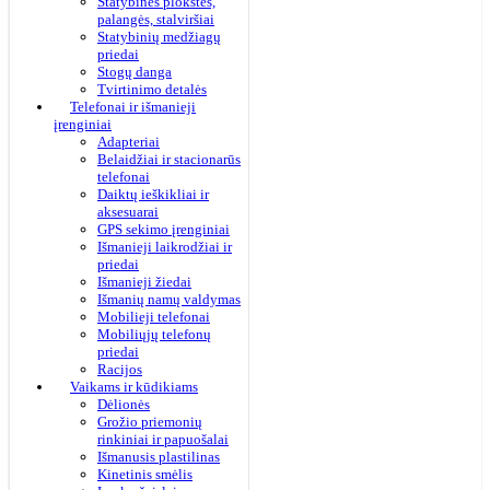
Statybinės plokštės,
palangės, stalviršiai
Statybinių medžiagų
priedai
Stogų danga
Tvirtinimo detalės
Telefonai ir išmanieji
įrenginiai
Adapteriai
Belaidžiai ir stacionarūs
telefonai
Daiktų ieškikliai ir
aksesuarai
GPS sekimo įrenginiai
Išmanieji laikrodžiai ir
priedai
Išmanieji žiedai
Išmanių namų valdymas
Mobilieji telefonai
Mobiliųjų telefonų
priedai
Racijos
Vaikams ir kūdikiams
Dėlionės
Grožio priemonių
rinkiniai ir papuošalai
Išmanusis plastilinas
Kinetinis smėlis