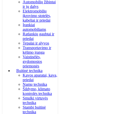
Automobilių žibintai
ir jų dalys
Elektromobilių
įkrovimo stotelės,
kabeliai ir priedai
Įrankiai
automobiliams
Ratlankių gaubtai ir
priedai
Tepalai ir alyvos
Transportavimo ir
kėlimo įranga
Vaistinėlės,
gydomosios
priemonės
Buitinė technika
Kavos aparatai, kava,
priedai
Namų technika
Šildymo, klimato
kontrolės technika
Smulki virtuvės
technika
Stambi buitinė
technika