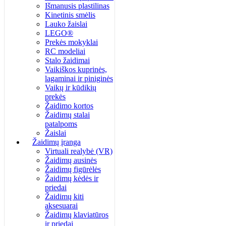
Išmanusis plastilinas
Kinetinis smėlis
Lauko žaislai
LEGO®
Prekės mokyklai
RC modeliai
Stalo žaidimai
Vaikiškos kuprinės,
lagaminai ir piniginės
Vaikų ir kūdikių
prekės
Žaidimo kortos
Žaidimų stalai
patalpoms
Žaislai
Žaidimų įranga
Virtuali realybė (VR)
Žaidimų ausinės
Žaidimų figūrėlės
Žaidimų kėdės ir
priedai
Žaidimų kiti
aksesuarai
Žaidimų klaviatūros
ir priedai