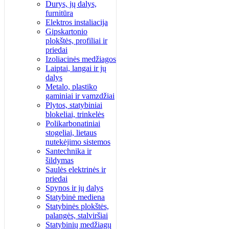
Durys, jų dalys,
furnitūra
Elektros instaliacija
Gipskartonio
plokštės, profiliai ir
priedai
Izoliacinės medžiagos
Laiptai, langai ir jų
dalys
Metalo, plastiko
gaminiai ir vamzdžiai
Plytos, statybiniai
blokeliai, trinkelės
Polikarbonatiniai
stogeliai, lietaus
nutekėjimo sistemos
Santechnika ir
šildymas
Saulės elektrinės ir
priedai
Spynos ir jų dalys
Statybinė mediena
Statybinės plokštės,
palangės, stalviršiai
Statybinių medžiagų