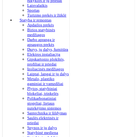
rūkyklos ir jų priedai
Laisvalaikis
Sportas
Turizmo prekės ir žūklė
Statyba ir remontas
Apdailos prekės
Birios statybinės
medžiagos
Darbo apranga ir
apsaugos prekės
Durys, jų dalys, furnitūra
Elektros instaliacija
Gipskartonio plokštės,
profiliai ir priedai
Izoliacinės medžiagos
Laiptai, langai ir jų dalys
Metalo, plastiko
gaminiai ir vamzdžiai
Plytos, statybiniai
blokeliai, trinkelės
Polikarbonatiniai
stogeliai, lietaus
nutekėjimo sistemos
Santechnika ir šildymas
Saulės elektrinės ir
priedai
Spynos ir jų dalys
Statybinė mediena