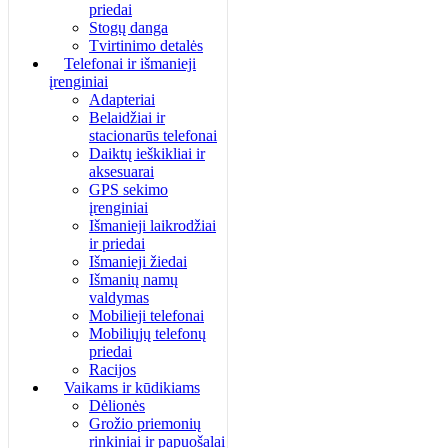
priedai
Stogų danga
Tvirtinimo detalės
Telefonai ir išmanieji
įrenginiai
Adapteriai
Belaidžiai ir
stacionarūs telefonai
Daiktų ieškikliai ir
aksesuarai
GPS sekimo
įrenginiai
Išmanieji laikrodžiai
ir priedai
Išmanieji žiedai
Išmanių namų
valdymas
Mobilieji telefonai
Mobiliųjų telefonų
priedai
Racijos
Vaikams ir kūdikiams
Dėlionės
Grožio priemonių
rinkiniai ir papuošalai