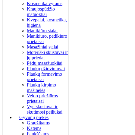
Kosmetika vyrams
Kraujospūdžio
matuokliai
Kvepalai, kosmetika,
higiena
Manikiūro stalai
Manikiūro, pedikiūro
prietaisai
Masažiniai stalai
Moteriški skustuvai ir
jų priedai
Pėdų masažuokliai
Plaukų džiovintuvai
Plaukų formavimo
prietaisai
Plaukų kirpimo
mašinėlės
Veido priežiūros
prietaisai
Vyr. skustuvai ir
skutimosi peiliukai
Gyvūnų prekės
Graužikams
Katėms
Paukščiams