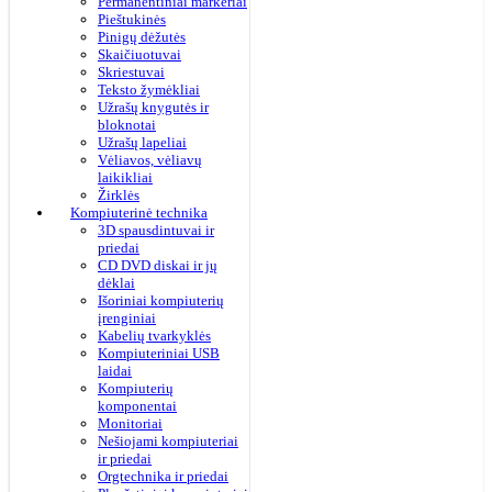
Permanentiniai markeriai
Pieštukinės
Pinigų dėžutės
Skaičiuotuvai
Skriestuvai
Teksto žymėkliai
Užrašų knygutės ir
bloknotai
Užrašų lapeliai
Vėliavos, vėliavų
laikikliai
Žirklės
Kompiuterinė technika
3D spausdintuvai ir
priedai
CD DVD diskai ir jų
dėklai
Išoriniai kompiuterių
įrenginiai
Kabelių tvarkyklės
Kompiuteriniai USB
laidai
Kompiuterių
komponentai
Monitoriai
Nešiojami kompiuteriai
ir priedai
Orgtechnika ir priedai