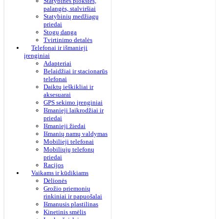
Statybinės plokštės,
palangės, stalviršiai
Statybinių medžiagų
priedai
Stogų danga
Tvirtinimo detalės
Telefonai ir išmanieji
įrenginiai
Adapteriai
Belaidžiai ir stacionarūs
telefonai
Daiktų ieškikliai ir
aksesuarai
GPS sekimo įrenginiai
Išmanieji laikrodžiai ir
priedai
Išmanieji žiedai
Išmanių namų valdymas
Mobilieji telefonai
Mobiliųjų telefonų
priedai
Racijos
Vaikams ir kūdikiams
Dėlionės
Grožio priemonių
rinkiniai ir papuošalai
Išmanusis plastilinas
Kinetinis smėlis