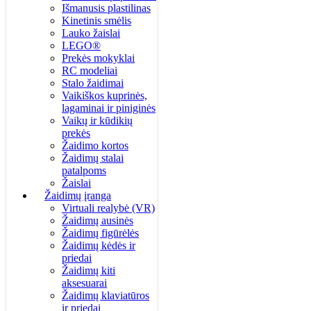
Išmanusis plastilinas
Kinetinis smėlis
Lauko žaislai
LEGO®
Prekės mokyklai
RC modeliai
Stalo žaidimai
Vaikiškos kuprinės,
lagaminai ir piniginės
Vaikų ir kūdikių
prekės
Žaidimo kortos
Žaidimų stalai
patalpoms
Žaislai
Žaidimų įranga
Virtuali realybė (VR)
Žaidimų ausinės
Žaidimų figūrėlės
Žaidimų kėdės ir
priedai
Žaidimų kiti
aksesuarai
Žaidimų klaviatūros
ir priedai