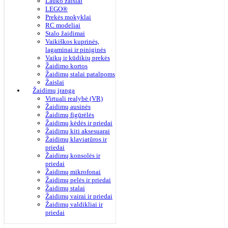
Lauko žaislai
LEGO®
Prekės mokyklai
RC modeliai
Stalo žaidimai
Vaikiškos kuprinės,
lagaminai ir piniginės
Vaikų ir kūdikių prekės
Žaidimo kortos
Žaidimų stalai patalpoms
Žaislai
Žaidimų įranga
Virtuali realybė (VR)
Žaidimų ausinės
Žaidimų figūrėlės
Žaidimų kėdės ir priedai
Žaidimų kiti aksesuarai
Žaidimų klaviatūros ir
priedai
Žaidimų konsolės ir
priedai
Žaidimų mikrofonai
Žaidimų pelės ir priedai
Žaidimų stalai
Žaidimų vairai ir priedai
Žaidimų valdikliai ir
priedai