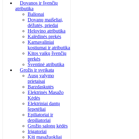
Dovanos ir švenčių
atributika
Balionai
Dovanų maišeliai,
dėžutės, priedai
Helovino atributika
Kalėdinės prekės
Karnavaliniai
kostiumai ir atributika
Kitos vaikų švenčių
prekės
Šventinė atributika
Grožis ir sveikata
Ausų valymo
prietaisai
Barzdaskutės
Elektrinės Masažo
Kėdės
Elektriniai dantų
šepetėliai
Epiliatoriai ir
depiliatoriai
Grožio salonų kėdės
Irigatoriai
Kiti masažuokliai