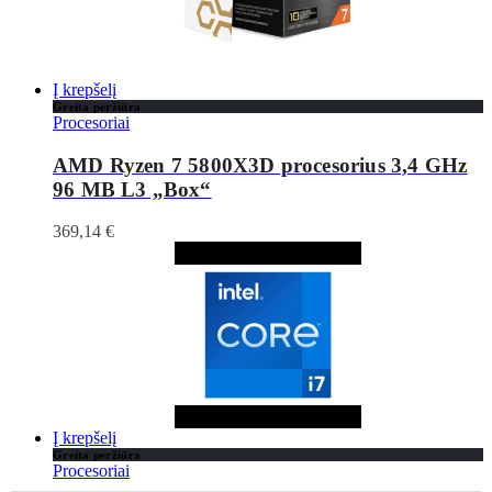
Į krepšelį
Greita peržiūra
Procesoriai
AMD Ryzen 7 5800X3D procesorius 3,4 GHz
96 MB L3 „Box“
369,14
€
Į krepšelį
Greita peržiūra
Procesoriai