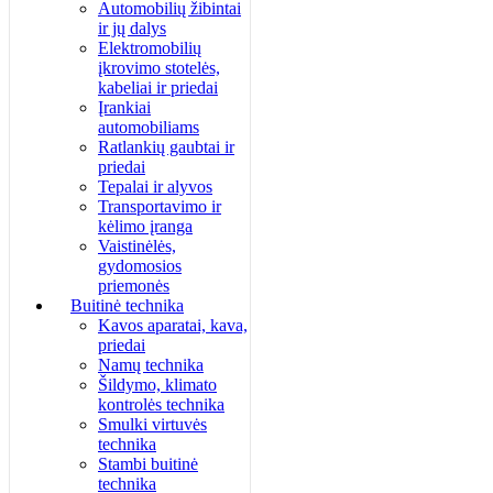
Automobilių žibintai
ir jų dalys
Elektromobilių
įkrovimo stotelės,
kabeliai ir priedai
Įrankiai
automobiliams
Ratlankių gaubtai ir
priedai
Tepalai ir alyvos
Transportavimo ir
kėlimo įranga
Vaistinėlės,
gydomosios
priemonės
Buitinė technika
Kavos aparatai, kava,
priedai
Namų technika
Šildymo, klimato
kontrolės technika
Smulki virtuvės
technika
Stambi buitinė
technika