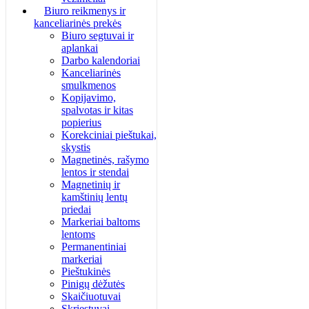
Biuro reikmenys ir
kanceliarinės prekės
Biuro segtuvai ir
aplankai
Darbo kalendoriai
Kanceliarinės
smulkmenos
Kopijavimo,
spalvotas ir kitas
popierius
Korekciniai pieštukai,
skystis
Magnetinės, rašymo
lentos ir stendai
Magnetinių ir
kamštinių lentų
priedai
Markeriai baltoms
lentoms
Permanentiniai
markeriai
Pieštukinės
Pinigų dėžutės
Skaičiuotuvai
Skriestuvai