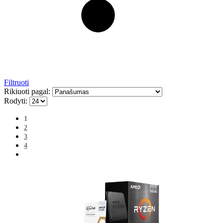
Filtruoti
Rikiuoti pagal:
Rodyti:
1
2
3
4