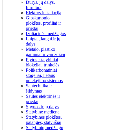
Durys, jų dalys,
furnitūra
Elektros instaliacija
Gipskartonio
plokštės, profiliai ir
priedai
Izoliacinės medžiagos
Laiptai, langai ir jų
dalys
Metalo, plastiko
gaminiai ir vamzdžiai
Plytos, statybiniai
blokeliai, trinkelės
Polikarbonatiniai
stogeliai, lietaus
nutekėjimo sistemos
Santechnika ir
šildymas
Saulės elektrinės ir
priedai
Spynos ir jų dalys
Statybinė mediena
Statybinės plokštės,
palangės, stalviršiai
Statybinių medžiagų