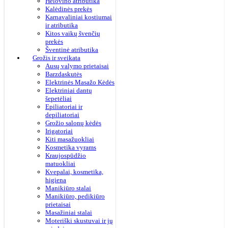
Helovino atributika
Kalėdinės prekės
Karnavaliniai kostiumai
ir atributika
Kitos vaikų švenčių
prekės
Šventinė atributika
Grožis ir sveikata
Ausų valymo prietaisai
Barzdaskutės
Elektrinės Masažo Kėdės
Elektriniai dantų
šepetėliai
Epiliatoriai ir
depiliatoriai
Grožio salonų kėdės
Irigatoriai
Kiti masažuokliai
Kosmetika vyrams
Kraujospūdžio
matuokliai
Kvepalai, kosmetika,
higiena
Manikiūro stalai
Manikiūro, pedikiūro
prietaisai
Masažiniai stalai
Moteriški skustuvai ir jų