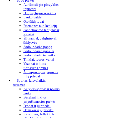
Sodo prekės
Aukšto slėgio plovyklos
ir priedai
Durpės, trąšos ir sėklos
Lauko baldai
Oro šildytuvai
Priemonės nuo kenkėjų
Sandėliavimo lentynos ir
stelažai
Šiltnamiai, daigintuvai,
šiltlysvės
Sodo ir daržo įranga
Sodo ir daržo įrankiai
Sodo ir daržo technika
Tinklai, tvoros, vartai
Vazonai ir kitos
floristikos prekės
Žoliapjovės, vejapjovės
ir jų priedai
Sportas, laisvalaikis,
turizmas
Aktyvus sportas ir poilsis
lauke
Baseinai ir kitos
pripučiamosios prekės
Dronai ir jų priedai
Hamakai ir jų priedai
Kepsninės, šašlykinės,