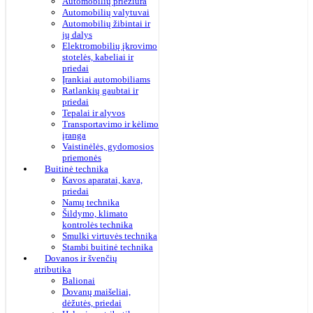
Automobilių priežiūra
Automobilių valytuvai
Automobilių žibintai ir
jų dalys
Elektromobilių įkrovimo
stotelės, kabeliai ir
priedai
Įrankiai automobiliams
Ratlankių gaubtai ir
priedai
Tepalai ir alyvos
Transportavimo ir kėlimo
įranga
Vaistinėlės, gydomosios
priemonės
Buitinė technika
Kavos aparatai, kava,
priedai
Namų technika
Šildymo, klimato
kontrolės technika
Smulki virtuvės technika
Stambi buitinė technika
Dovanos ir švenčių
atributika
Balionai
Dovanų maišeliai,
dėžutės, priedai