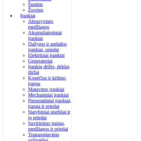
Šunims
Žuvims
Įrankiai
Abrazyvinės
medžiagos
Akumuliatoriniai
įrankiai
Dažymo ir apdailos
įrankiai, priedai
Elektriniai įrankiai
Generatoriai
Įrankių dėžės, dėklai,
diržai
Kopėčios ir kėlimo
įranga
Matavimo įrankiai
Mechaniniai įrankiai
Pneumatiniai įrankiai,
įranga ir priedai
Statybiniai siurbliai ir
jų priedai
Suvirinimo įranga,
medžiagos ir priedai
Transportavimo
vežimėliai