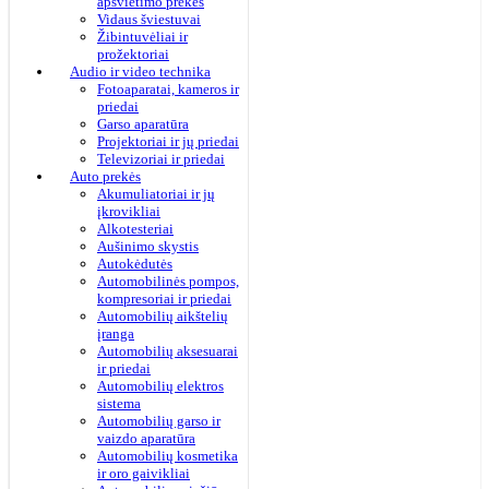
apšvietimo prekės
Vidaus šviestuvai
Žibintuvėliai ir
prožektoriai
Audio ir video technika
Fotoaparatai, kameros ir
priedai
Garso aparatūra
Projektoriai ir jų priedai
Televizoriai ir priedai
Auto prekės
Akumuliatoriai ir jų
įkrovikliai
Alkotesteriai
Aušinimo skystis
Autokėdutės
Automobilinės pompos,
kompresoriai ir priedai
Automobilių aikštelių
įranga
Automobilių aksesuarai
ir priedai
Automobilių elektros
sistema
Automobilių garso ir
vaizdo aparatūra
Automobilių kosmetika
ir oro gaivikliai