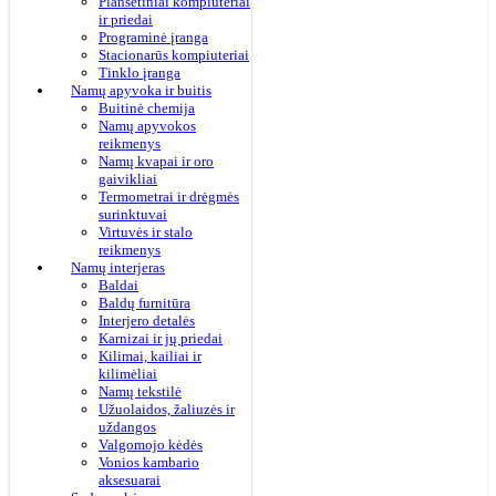
Planšetiniai kompiuteriai
ir priedai
Programinė įranga
Stacionarūs kompiuteriai
Tinklo įranga
Namų apyvoka ir buitis
Buitinė chemija
Namų apyvokos
reikmenys
Namų kvapai ir oro
gaivikliai
Termometrai ir drėgmės
surinktuvai
Virtuvės ir stalo
reikmenys
Namų interjeras
Baldai
Baldų furnitūra
Interjero detalės
Karnizai ir jų priedai
Kilimai, kailiai ir
kilimėliai
Namų tekstilė
Užuolaidos, žaliuzės ir
uždangos
Valgomojo kėdės
Vonios kambario
aksesuarai