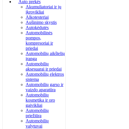
Auto prekės
Akumuliatoriai ir jų
įkrovikliai
Alkotesteriai
Aušinimo skystis
Autokėdutės
Automobilinės
pompos,
kompresoriai ir
priedai
Automobilių aikštelių
įranga
Automobilių
aksesuarai ir priedai
Automobilių elektros
sistema
Automobilių garso ir
vaizdo aparatūra
Automobilių
kosmetika ir oro
gaivikliai
Automobilių
priežiūra
Automobilių
valytuvai