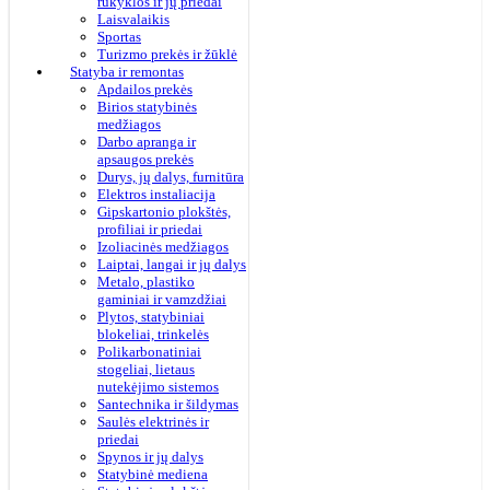
rūkyklos ir jų priedai
Laisvalaikis
Sportas
Turizmo prekės ir žūklė
Statyba ir remontas
Apdailos prekės
Birios statybinės
medžiagos
Darbo apranga ir
apsaugos prekės
Durys, jų dalys, furnitūra
Elektros instaliacija
Gipskartonio plokštės,
profiliai ir priedai
Izoliacinės medžiagos
Laiptai, langai ir jų dalys
Metalo, plastiko
gaminiai ir vamzdžiai
Plytos, statybiniai
blokeliai, trinkelės
Polikarbonatiniai
stogeliai, lietaus
nutekėjimo sistemos
Santechnika ir šildymas
Saulės elektrinės ir
priedai
Spynos ir jų dalys
Statybinė mediena