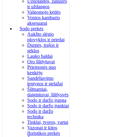
Užuolaidos, žaliuzės
ir uždangos
Valgomojo kėdės
Vonios kambario
aksesuarai
Sodo prekės
Aukšto slėgio
plovyklos ir priedai
Durpės, trąšos ir
sėklos
Lauko baldai
Oro šildytuvai
Priemonės nuo
kenkėjų
Sandėliavimo
lentynos ir stelažai
Šiltnamiai,
daigintuvai, šiltlysvės
Sodo ir daržo įranga
Sodo ir daržo įrankiai
Sodo ir daržo
technika
Tinklai, tvoros, vartai
Vazonai ir kitos
floristikos prekės