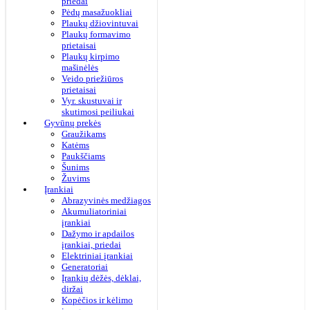
priedai
Pėdų masažuokliai
Plaukų džiovintuvai
Plaukų formavimo
prietaisai
Plaukų kirpimo
mašinėlės
Veido priežiūros
prietaisai
Vyr. skustuvai ir
skutimosi peiliukai
Gyvūnų prekės
Graužikams
Katėms
Paukščiams
Šunims
Žuvims
Įrankiai
Abrazyvinės medžiagos
Akumuliatoriniai
įrankiai
Dažymo ir apdailos
įrankiai, priedai
Elektriniai įrankiai
Generatoriai
Įrankių dėžės, dėklai,
diržai
Kopėčios ir kėlimo