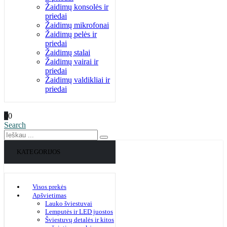
Žaidimų konsolės ir
priedai
Žaidimų mikrofonai
Žaidimų pelės ir
priedai
Žaidimų stalai
Žaidimų vairai ir
priedai
Žaidimų valdikliai ir
priedai
0
0
Search
KATEGORIJOS
Visos prekės
Apšvietimas
Lauko šviestuvai
Lemputės ir LED juostos
Šviestuvų detalės ir kitos