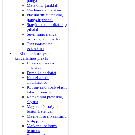
įranga
Matavimo įrankiai
Mechaniniai įrankiai
Pneumatiniai įrankiai,
įranga ir priedai
Statybiniai siurbliai ir jų
priedai
Suvirinimo įranga,
medžiagos ir priedai
Transportavimo
vežimėliai
Biuro reikmenys ir
kanceliarinės prekės
Biuro segtuvai ir
aplankai
Darbo kalendoriai
Kanceliarinės
smulkmenos
Kopijavimo, spalvotas ir
kitas popierius
Korekciniai pieštukai,
skystis
Magnetinės, rašymo
lentos ir stendai
Magnetinių ir kamštinių
lentų priedai
Markeriai baltoms
lentoms