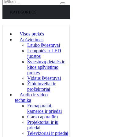
KATEGORIJOS
Visos prekės
Apšvietimas
Lauko šviestuvai
Lemputės ir LED
juostos
Šviestuvų detalės ir
kitos apšvietimo
prekės
Vidaus šviestuvai
Žibintuvėliai ir
prožektoriai
Audio ir video
technika
Fotoaparatai,
kameros ir priedai
Garso aparatūra
Projektoriai ir jų
priedai
Televizoriai ir priedai