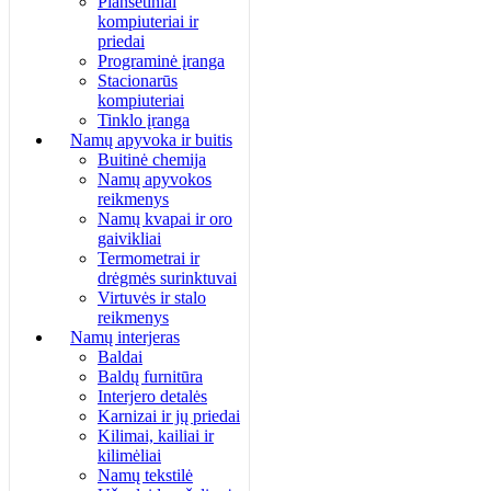
Planšetiniai
kompiuteriai ir
priedai
Programinė įranga
Stacionarūs
kompiuteriai
Tinklo įranga
Namų apyvoka ir buitis
Buitinė chemija
Namų apyvokos
reikmenys
Namų kvapai ir oro
gaivikliai
Termometrai ir
drėgmės surinktuvai
Virtuvės ir stalo
reikmenys
Namų interjeras
Baldai
Baldų furnitūra
Interjero detalės
Karnizai ir jų priedai
Kilimai, kailiai ir
kilimėliai
Namų tekstilė