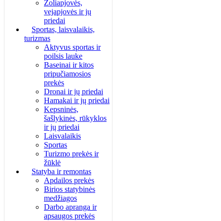
Žoliapjovės,
vejapjovės ir jų
priedai
Sportas, laisvalaikis,
turizmas
Aktyvus sportas ir
poilsis lauke
Baseinai ir kitos
pripučiamosios
prekės
Dronai ir jų priedai
Hamakai ir jų priedai
Kepsninės,
šašlykinės, rūkyklos
ir jų priedai
Laisvalaikis
Sportas
Turizmo prekės ir
žūklė
Statyba ir remontas
Apdailos prekės
Birios statybinės
medžiagos
Darbo apranga ir
apsaugos prekės