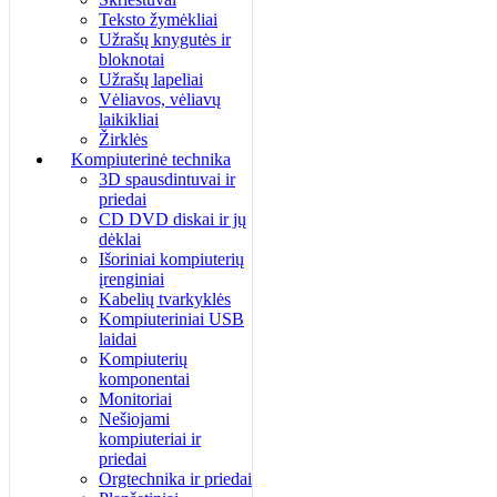
Teksto žymėkliai
Užrašų knygutės ir
bloknotai
Užrašų lapeliai
Vėliavos, vėliavų
laikikliai
Žirklės
Kompiuterinė technika
3D spausdintuvai ir
priedai
CD DVD diskai ir jų
dėklai
Išoriniai kompiuterių
įrenginiai
Kabelių tvarkyklės
Kompiuteriniai USB
laidai
Kompiuterių
komponentai
Monitoriai
Nešiojami
kompiuteriai ir
priedai
Orgtechnika ir priedai