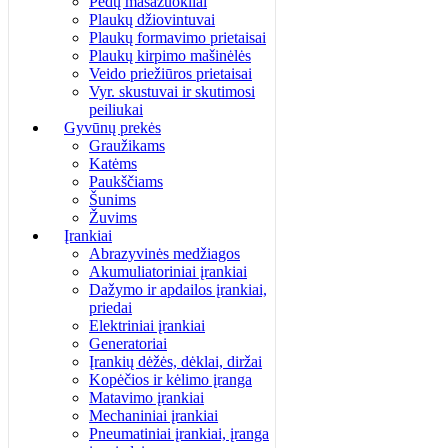
Pėdų masažuokliai
Plaukų džiovintuvai
Plaukų formavimo prietaisai
Plaukų kirpimo mašinėlės
Veido priežiūros prietaisai
Vyr. skustuvai ir skutimosi
peiliukai
Gyvūnų prekės
Graužikams
Katėms
Paukščiams
Šunims
Žuvims
Įrankiai
Abrazyvinės medžiagos
Akumuliatoriniai įrankiai
Dažymo ir apdailos įrankiai,
priedai
Elektriniai įrankiai
Generatoriai
Įrankių dėžės, dėklai, diržai
Kopėčios ir kėlimo įranga
Matavimo įrankiai
Mechaniniai įrankiai
Pneumatiniai įrankiai, įranga