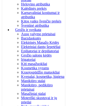
Helovino atributika
Kalėdinės prekės
Karnavaliniai kostiumai ir
atributika
Kitos vaikų švenčių prekės
Šventinė atributika
Grožis ir sveikata
Ausų valymo prietaisai
Barzdaskutės
Elektrinės Masažo Kėdės
Elektriniai dantų šepetėliai
Epiliatoriai ir depiliatoriai
Grožio salonų kėdės
Irigatoriai
Kiti masažuokliai
Kosmetika vyrams
Kraujospūdžio matuokliai
Kvepalai, kosmetika, higiena
Manikiūro stalai
Manikiūro, pedikiūro
prietaisai
Masažiniai stalai
Moteriški skustuvai ir jų
priedai