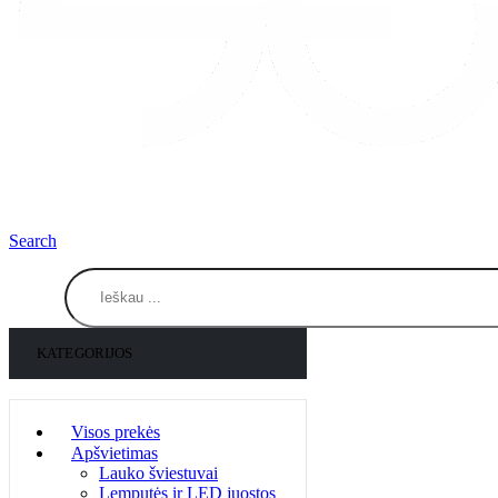
Search
KATEGORIJOS
Visos prekės
Apšvietimas
Lauko šviestuvai
Lemputės ir LED juostos