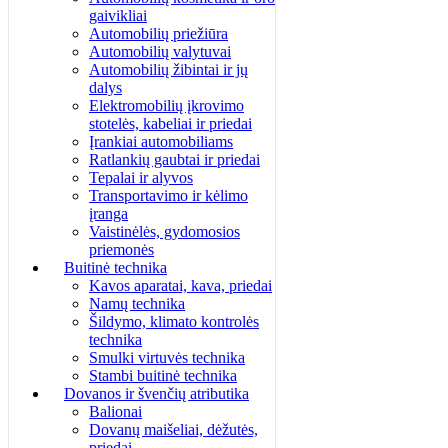
gaivikliai
Automobilių priežiūra
Automobilių valytuvai
Automobilių žibintai ir jų
dalys
Elektromobilių įkrovimo
stotelės, kabeliai ir priedai
Įrankiai automobiliams
Ratlankių gaubtai ir priedai
Tepalai ir alyvos
Transportavimo ir kėlimo
įranga
Vaistinėlės, gydomosios
priemonės
Buitinė technika
Kavos aparatai, kava, priedai
Namų technika
Šildymo, klimato kontrolės
technika
Smulki virtuvės technika
Stambi buitinė technika
Dovanos ir švenčių atributika
Balionai
Dovanų maišeliai, dėžutės,
priedai