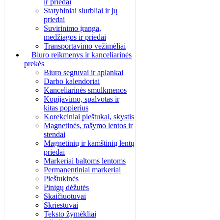
ir priedai
Statybiniai siurbliai ir jų
priedai
Suvirinimo įranga,
medžiagos ir priedai
Transportavimo vežimėliai
Biuro reikmenys ir kanceliarinės
prekės
Biuro segtuvai ir aplankai
Darbo kalendoriai
Kanceliarinės smulkmenos
Kopijavimo, spalvotas ir
kitas popierius
Korekciniai pieštukai, skystis
Magnetinės, rašymo lentos ir
stendai
Magnetinių ir kamštinių lentų
priedai
Markeriai baltoms lentoms
Permanentiniai markeriai
Pieštukinės
Pinigų dėžutės
Skaičiuotuvai
Skriestuvai
Teksto žymėkliai