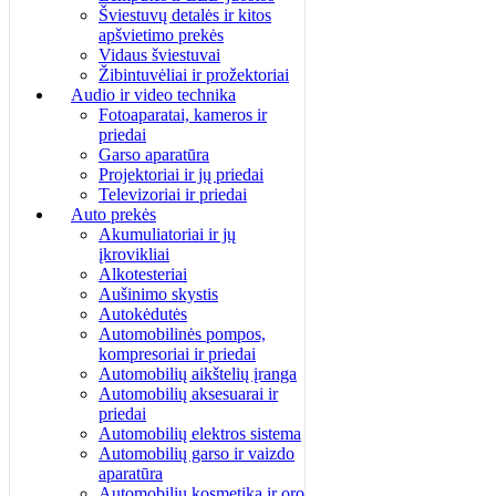
Šviestuvų detalės ir kitos
apšvietimo prekės
Vidaus šviestuvai
Žibintuvėliai ir prožektoriai
Audio ir video technika
Fotoaparatai, kameros ir
priedai
Garso aparatūra
Projektoriai ir jų priedai
Televizoriai ir priedai
Auto prekės
Akumuliatoriai ir jų
įkrovikliai
Alkotesteriai
Aušinimo skystis
Autokėdutės
Automobilinės pompos,
kompresoriai ir priedai
Automobilių aikštelių įranga
Automobilių aksesuarai ir
priedai
Automobilių elektros sistema
Automobilių garso ir vaizdo
aparatūra
Automobilių kosmetika ir oro