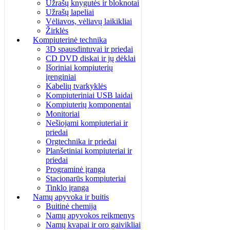
Užrašų knygutės ir bloknotai
Užrašų lapeliai
Vėliavos, vėliavų laikikliai
Žirklės
Kompiuterinė technika
3D spausdintuvai ir priedai
CD DVD diskai ir jų dėklai
Išoriniai kompiuterių
įrenginiai
Kabelių tvarkyklės
Kompiuteriniai USB laidai
Kompiuterių komponentai
Monitoriai
Nešiojami kompiuteriai ir
priedai
Orgtechnika ir priedai
Planšetiniai kompiuteriai ir
priedai
Programinė įranga
Stacionarūs kompiuteriai
Tinklo įranga
Namų apyvoka ir buitis
Buitinė chemija
Namų apyvokos reikmenys
Namų kvapai ir oro gaivikliai