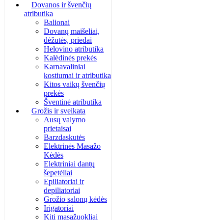
Dovanos ir švenčių
atributika
Balionai
Dovanų maišeliai,
dėžutės, priedai
Helovino atributika
Kalėdinės prekės
Karnavaliniai
kostiumai ir atributika
Kitos vaikų švenčių
prekės
Šventinė atributika
Grožis ir sveikata
Ausų valymo
prietaisai
Barzdaskutės
Elektrinės Masažo
Kėdės
Elektriniai dantų
šepetėliai
Epiliatoriai ir
depiliatoriai
Grožio salonų kėdės
Irigatoriai
Kiti masažuokliai