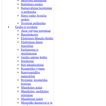
Helovino atributika
Kalėdinės prekės
Karnavaliniai kostiumai
ir atributika
Kitos vaikų švenčių
prekės
Šventinė atributika
Grožis ir sveikata
Ausų valymo prietaisai
Barzdaskutės
Elektrinės Masažo Kėdės
Elektriniai dantų
šepetėliai
Epiliatoriai ir
depiliatoriai
Grožio salonų kėdės
Irigatoriai
Kiti masažuokliai
Kosmetika vyrams
Kraujospūdžio
matuokliai
Kvepalai, kosmetika,
higiena
Manikiūro stalai
Manikiūro, pedikiūro
prietaisai
Masažiniai stalai
Moteriški skustuvai ir jų