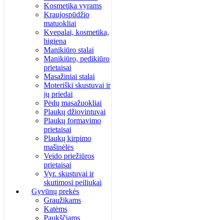
Kosmetika vyrams
Kraujospūdžio
matuokliai
Kvepalai, kosmetika,
higiena
Manikiūro stalai
Manikiūro, pedikiūro
prietaisai
Masažiniai stalai
Moteriški skustuvai ir
jų priedai
Pėdų masažuokliai
Plaukų džiovintuvai
Plaukų formavimo
prietaisai
Plaukų kirpimo
mašinėlės
Veido priežiūros
prietaisai
Vyr. skustuvai ir
skutimosi peiliukai
Gyvūnų prekės
Graužikams
Katėms
Paukščiams