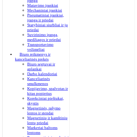
įranga
Matavimo įrankiai
Mechaniniai įrankiai
Pneumatiniai įrankiai,
įranga ir priedai
Statybiniai siurbliai ir jų
priedai
Suvirinimo įranga,
medžiagos ir priedai
Transportavimo
vežimėliai
Biuro reikmenys ir
kanceliarinės prekės
Biuro segtuvai ir
aplankai
Darbo kalendoriai
Kanceliarinės
smulkmenos
Kopijavimo, spalvotas ir
kitas popierius
Korekciniai pieštukai,
skystis
Magnetinės, rašymo
lentos ir stendai
Magnetinių ir kamštinių
lentų priedai
Markeriai baltoms
lentoms