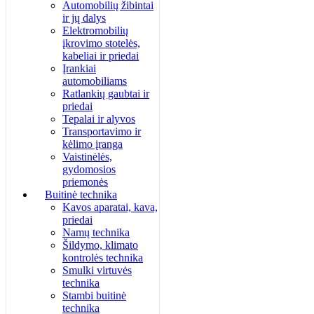
Automobilių žibintai
ir jų dalys
Elektromobilių
įkrovimo stotelės,
kabeliai ir priedai
Įrankiai
automobiliams
Ratlankių gaubtai ir
priedai
Tepalai ir alyvos
Transportavimo ir
kėlimo įranga
Vaistinėlės,
gydomosios
priemonės
Buitinė technika
Kavos aparatai, kava,
priedai
Namų technika
Šildymo, klimato
kontrolės technika
Smulki virtuvės
technika
Stambi buitinė
technika