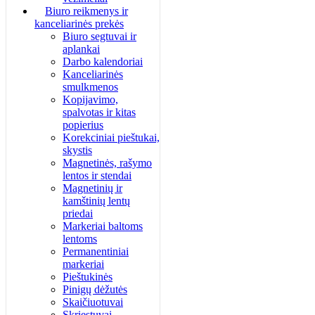
Biuro reikmenys ir
kanceliarinės prekės
Biuro segtuvai ir
aplankai
Darbo kalendoriai
Kanceliarinės
smulkmenos
Kopijavimo,
spalvotas ir kitas
popierius
Korekciniai pieštukai,
skystis
Magnetinės, rašymo
lentos ir stendai
Magnetinių ir
kamštinių lentų
priedai
Markeriai baltoms
lentoms
Permanentiniai
markeriai
Pieštukinės
Pinigų dėžutės
Skaičiuotuvai
Skriestuvai