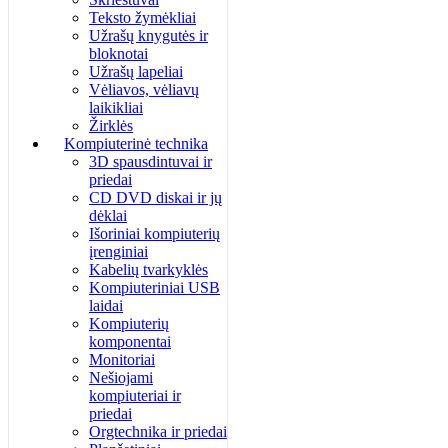
Teksto žymėkliai
Užrašų knygutės ir
bloknotai
Užrašų lapeliai
Vėliavos, vėliavų
laikikliai
Žirklės
Kompiuterinė technika
3D spausdintuvai ir
priedai
CD DVD diskai ir jų
dėklai
Išoriniai kompiuterių
įrenginiai
Kabelių tvarkyklės
Kompiuteriniai USB
laidai
Kompiuterių
komponentai
Monitoriai
Nešiojami
kompiuteriai ir
priedai
Orgtechnika ir priedai