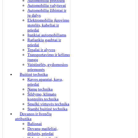
Automobilių priežiūra
Automobilių valytuvai
Automobilių žibintai ir
jų dalys
Elektromobilių įkrovimo
stotelės, kabeliai ir
priedai
Įrankiai automobiliams
Ratlankių gaubtai ir
priedai
Tepalai ir alyvos
Transportavimo ir kėlimo
įranga
Vaistinėlės, gydomosios
priemonės
Buitinė technika
Kavos aparatai, kava,
priedai
Namų technika
Šildymo, klimato
kontrolės technika
Smulki virtuvės technika
Stambi buitinė technika
Dovanos ir švenčių
atributika
Balionai
Dovanų maišeliai,
dėžutės, priedai