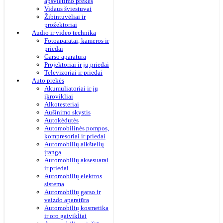
apšvietimo prekės
Vidaus šviestuvai
Žibintuvėliai ir
prožektoriai
Audio ir video technika
Fotoaparatai, kameros ir
priedai
Garso aparatūra
Projektoriai ir jų priedai
Televizoriai ir priedai
Auto prekės
Akumuliatoriai ir jų
įkrovikliai
Alkotesteriai
Aušinimo skystis
Autokėdutės
Automobilinės pompos,
kompresoriai ir priedai
Automobilių aikštelių
įranga
Automobilių aksesuarai
ir priedai
Automobilių elektros
sistema
Automobilių garso ir
vaizdo aparatūra
Automobilių kosmetika
ir oro gaivikliai