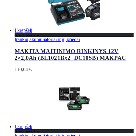
Į krepšelį
Greita peržiūra
Įrankių akumuliatoriai ir jų priedai
MAKITA MAITINIMO RINKINYS 12V
2×2,0Ah (BL1021Bx2+DC10SB) MAKPAC
110,64
€
Į krepšelį
Greita peržiūra
Įrankių akumuliatoriai ir jų priedai