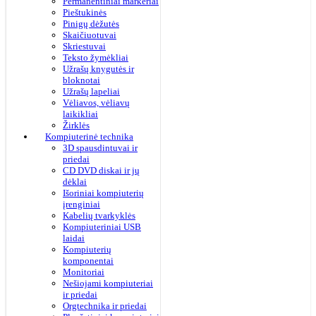
Permanentiniai markeriai
Pieštukinės
Pinigų dėžutės
Skaičiuotuvai
Skriestuvai
Teksto žymėkliai
Užrašų knygutės ir
bloknotai
Užrašų lapeliai
Vėliavos, vėliavų
laikikliai
Žirklės
Kompiuterinė technika
3D spausdintuvai ir
priedai
CD DVD diskai ir jų
dėklai
Išoriniai kompiuterių
įrenginiai
Kabelių tvarkyklės
Kompiuteriniai USB
laidai
Kompiuterių
komponentai
Monitoriai
Nešiojami kompiuteriai
ir priedai
Orgtechnika ir priedai