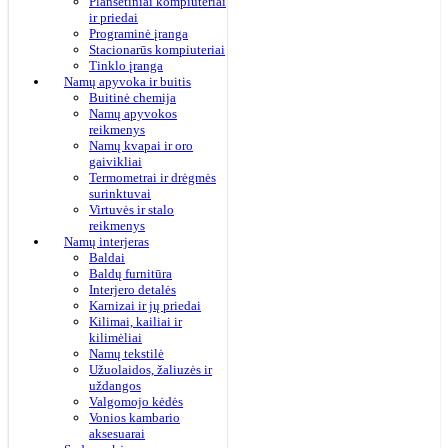
Planšetiniai kompiuteriai
ir priedai
Programinė įranga
Stacionarūs kompiuteriai
Tinklo įranga
Namų apyvoka ir buitis
Buitinė chemija
Namų apyvokos
reikmenys
Namų kvapai ir oro
gaivikliai
Termometrai ir drėgmės
surinktuvai
Virtuvės ir stalo
reikmenys
Namų interjeras
Baldai
Baldų furnitūra
Interjero detalės
Karnizai ir jų priedai
Kilimai, kailiai ir
kilimėliai
Namų tekstilė
Užuolaidos, žaliuzės ir
uždangos
Valgomojo kėdės
Vonios kambario
aksesuarai