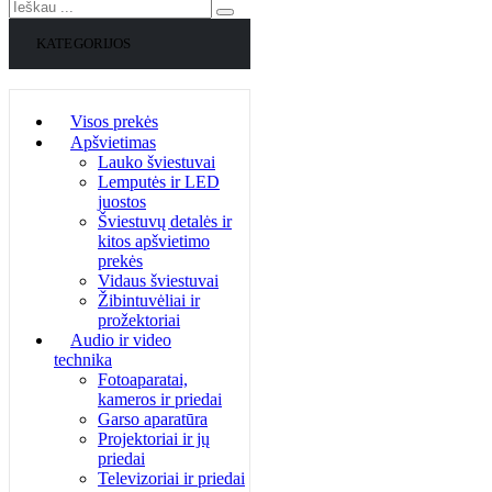
KATEGORIJOS
Visos prekės
Apšvietimas
Lauko šviestuvai
Lemputės ir LED
juostos
Šviestuvų detalės ir
kitos apšvietimo
prekės
Vidaus šviestuvai
Žibintuvėliai ir
prožektoriai
Audio ir video
technika
Fotoaparatai,
kameros ir priedai
Garso aparatūra
Projektoriai ir jų
priedai
Televizoriai ir priedai