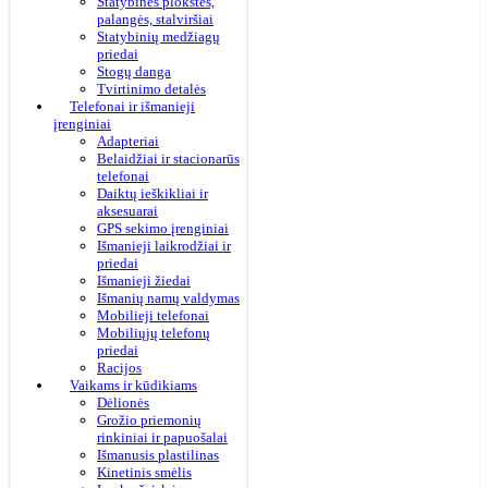
Statybinės plokštės,
palangės, stalviršiai
Statybinių medžiagų
priedai
Stogų danga
Tvirtinimo detalės
Telefonai ir išmanieji
įrenginiai
Adapteriai
Belaidžiai ir stacionarūs
telefonai
Daiktų ieškikliai ir
aksesuarai
GPS sekimo įrenginiai
Išmanieji laikrodžiai ir
priedai
Išmanieji žiedai
Išmanių namų valdymas
Mobilieji telefonai
Mobiliųjų telefonų
priedai
Racijos
Vaikams ir kūdikiams
Dėlionės
Grožio priemonių
rinkiniai ir papuošalai
Išmanusis plastilinas
Kinetinis smėlis