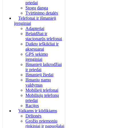
priedai
Stogų danga
Tvirtinimo detalės
Telefonai ir išmanieji
įrenginiai
Adapteriai
Belaidžiai ir
stacionarūs telefonai
Daiktų ieškikliai ir
aksesuarai
GPS sekimo
įrenginiai
Išmanieji laikrodžiai
ir priedai
Išmanieji žiedai
Išmanių namų
valdymas
Mobilieji telefonai
Mobiliųjų telefonų
priedai
Racijos
Vaikams ir kūdikiams
Dėlionės
Grožio priemonių
rinkiniai ir papuošalai