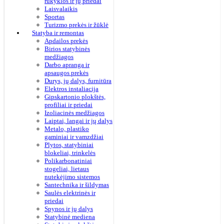
rūkyklos ir jų priedai
Laisvalaikis
Sportas
Turizmo prekės ir žūklė
Statyba ir remontas
Apdailos prekės
Birios statybinės
medžiagos
Darbo apranga ir
apsaugos prekės
Durys, jų dalys, furnitūra
Elektros instaliacija
Gipskartonio plokštės,
profiliai ir priedai
Izoliacinės medžiagos
Laiptai, langai ir jų dalys
Metalo, plastiko
gaminiai ir vamzdžiai
Plytos, statybiniai
blokeliai, trinkelės
Polikarbonatiniai
stogeliai, lietaus
nutekėjimo sistemos
Santechnika ir šildymas
Saulės elektrinės ir
priedai
Spynos ir jų dalys
Statybinė mediena