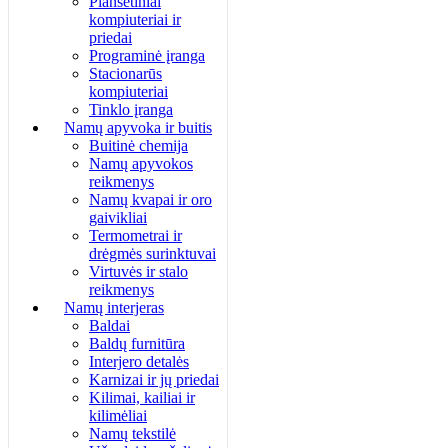
Planšetiniai
kompiuteriai ir
priedai
Programinė įranga
Stacionarūs
kompiuteriai
Tinklo įranga
Namų apyvoka ir buitis
Buitinė chemija
Namų apyvokos
reikmenys
Namų kvapai ir oro
gaivikliai
Termometrai ir
drėgmės surinktuvai
Virtuvės ir stalo
reikmenys
Namų interjeras
Baldai
Baldų furnitūra
Interjero detalės
Karnizai ir jų priedai
Kilimai, kailiai ir
kilimėliai
Namų tekstilė