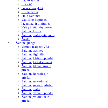
Lauko žaislai
LEGO®
Prekės mokyklai
RC modeliai
Stalo žaidimai
Vaikiškos kuprinės,
lagaminai ir piniginės
Vaikų ir kūdikių prekės
Žaidimo kortos
Žaidimų stalai patalpoms
Žaislai
Žaidimų įranga
Virtuali realybė (VR)
Žaidimų ausinės
Žaidimų figūrėlės
Žaidimų kėdės ir priedai
Žaidimų kiti aksesuarai
Žaidimų klaviatūros ir
priedai
Žaidimų konsolės ir
priedai
Žaidimų mikrofonai
Žaidimų pelės ir priedai
Žaidimų stalai
Žaidimų vairai ir priedai
Žaidimų valdikliai ir
priedai