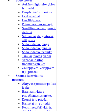
Sodo prekės
Aukšto slėgio plovyklos
ir priedai
Durpės, trąšos ir sėklos
Lauko baldai
Oro šildytuvai
Priemonės nuo kenkėjų
Sandėliavimo lentynos ir
stelažai
Šiltnamiai, daigintuvai,
šiltlysvės
Sodo ir daržo įranga
Sodo ir daržo įrankiai
Sodo ir daržo technika
Tinklai, tvoros, vartai
Vazonai ir kitos
floristikos prekės
Žoliapjovės, vejapjovės
ir jų priedai
Sportas, laisvalaikis,
turizmas
Aktyvus sportas ir poilsis
lauke
Baseinai ir kitos
pripučiamosios prekės
Dronai ir jų priedai
Hamakai ir jų priedai
Kepsninės, šašlykinės,