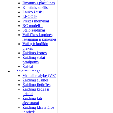
Išmanusis plastilinas
Kinetinis smėlis
Lauko žaislai
LEGO®
Prekės mokyklai
RC modeliai
Stalo žaidimai
Vaikiškos kuprinės,
lagaminai ir piniginės
Vaikų ir kūdikių
prekės
Žaidimo kortos
Žaidimų stalai
patalpoms
Žaislai
Žaidimų įranga
Virtuali realybė (VR)
Žaidimų ausinės
Žaidimų figūrėlės
Žaidimų kėdės ir
priedai
Žaidimų kiti
aksesuarai
Žaidimų klaviatūros
ir priedai