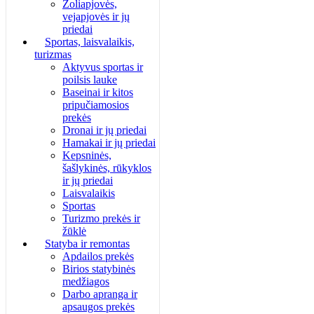
Žoliapjovės,
vejapjovės ir jų
priedai
Sportas, laisvalaikis,
turizmas
Aktyvus sportas ir
poilsis lauke
Baseinai ir kitos
pripučiamosios
prekės
Dronai ir jų priedai
Hamakai ir jų priedai
Kepsninės,
šašlykinės, rūkyklos
ir jų priedai
Laisvalaikis
Sportas
Turizmo prekės ir
žūklė
Statyba ir remontas
Apdailos prekės
Birios statybinės
medžiagos
Darbo apranga ir
apsaugos prekės