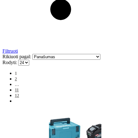
Filtruoti
Rikiuoti pagal:
Rodyti:
1
2
…
11
12