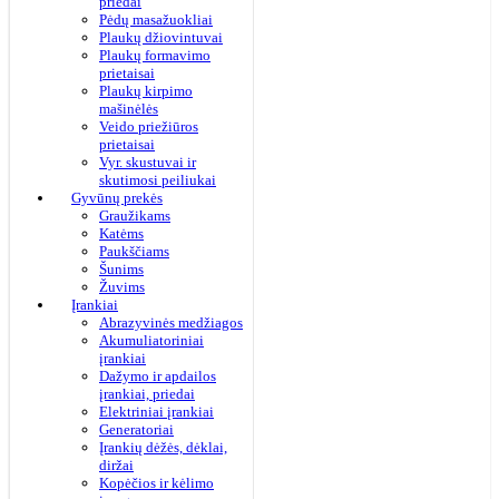
priedai
Pėdų masažuokliai
Plaukų džiovintuvai
Plaukų formavimo
prietaisai
Plaukų kirpimo
mašinėlės
Veido priežiūros
prietaisai
Vyr. skustuvai ir
skutimosi peiliukai
Gyvūnų prekės
Graužikams
Katėms
Paukščiams
Šunims
Žuvims
Įrankiai
Abrazyvinės medžiagos
Akumuliatoriniai
įrankiai
Dažymo ir apdailos
įrankiai, priedai
Elektriniai įrankiai
Generatoriai
Įrankių dėžės, dėklai,
diržai
Kopėčios ir kėlimo