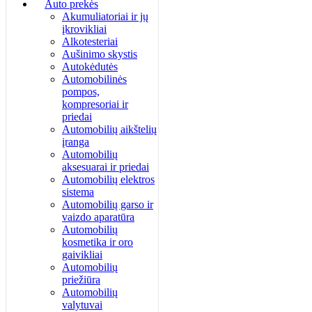
Auto prekės
Akumuliatoriai ir jų
įkrovikliai
Alkotesteriai
Aušinimo skystis
Autokėdutės
Automobilinės
pompos,
kompresoriai ir
priedai
Automobilių aikštelių
įranga
Automobilių
aksesuarai ir priedai
Automobilių elektros
sistema
Automobilių garso ir
vaizdo aparatūra
Automobilių
kosmetika ir oro
gaivikliai
Automobilių
priežiūra
Automobilių
valytuvai