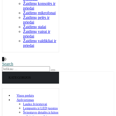
Žaidimų konsolės ir
priedai
Žaidimų mikrofonai
Žaidimų pelės ir
priedai
Žaidimų stalai
Žaidimų vairai ir
priedai
Žaidimų valdikliai ir
priedai
0
0
Search
KATEGORIJOS
Visos prekės
Apšvietimas
Lauko šviestuvai
Lemputės ir LED juostos
Šviestuvų detalės ir kitos