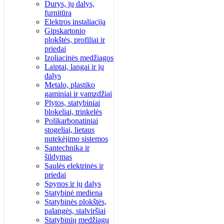
Durys, jų dalys,
furnitūra
Elektros instaliacija
Gipskartonio
plokštės, profiliai ir
priedai
Izoliacinės medžiagos
Laiptai, langai ir jų
dalys
Metalo, plastiko
gaminiai ir vamzdžiai
Plytos, statybiniai
blokeliai, trinkelės
Polikarbonatiniai
stogeliai, lietaus
nutekėjimo sistemos
Santechnika ir
šildymas
Saulės elektrinės ir
priedai
Spynos ir jų dalys
Statybinė mediena
Statybinės plokštės,
palangės, stalviršiai
Statybinių medžiagų