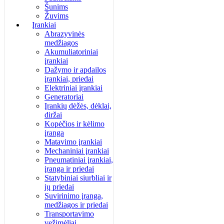
Šunims
Žuvims
Įrankiai
Abrazyvinės
medžiagos
Akumuliatoriniai
įrankiai
Dažymo ir apdailos
įrankiai, priedai
Elektriniai įrankiai
Generatoriai
Įrankių dėžės, dėklai,
diržai
Kopėčios ir kėlimo
įranga
Matavimo įrankiai
Mechaniniai įrankiai
Pneumatiniai įrankiai,
įranga ir priedai
Statybiniai siurbliai ir
jų priedai
Suvirinimo įranga,
medžiagos ir priedai
Transportavimo
vežimėliai