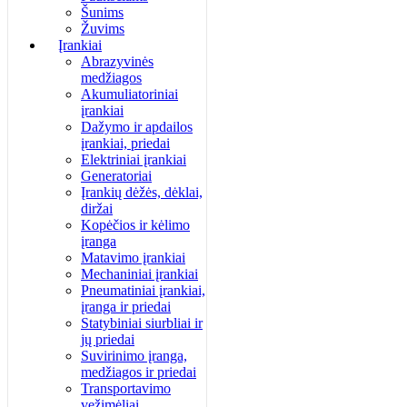
Šunims
Žuvims
Įrankiai
Abrazyvinės
medžiagos
Akumuliatoriniai
įrankiai
Dažymo ir apdailos
įrankiai, priedai
Elektriniai įrankiai
Generatoriai
Įrankių dėžės, dėklai,
diržai
Kopėčios ir kėlimo
įranga
Matavimo įrankiai
Mechaniniai įrankiai
Pneumatiniai įrankiai,
įranga ir priedai
Statybiniai siurbliai ir
jų priedai
Suvirinimo įranga,
medžiagos ir priedai
Transportavimo
vežimėliai