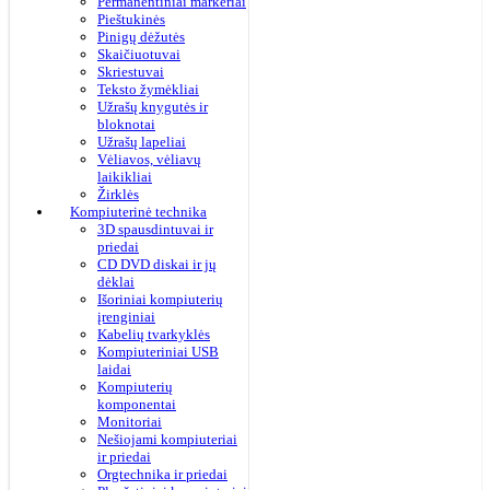
Permanentiniai markeriai
Pieštukinės
Pinigų dėžutės
Skaičiuotuvai
Skriestuvai
Teksto žymėkliai
Užrašų knygutės ir
bloknotai
Užrašų lapeliai
Vėliavos, vėliavų
laikikliai
Žirklės
Kompiuterinė technika
3D spausdintuvai ir
priedai
CD DVD diskai ir jų
dėklai
Išoriniai kompiuterių
įrenginiai
Kabelių tvarkyklės
Kompiuteriniai USB
laidai
Kompiuterių
komponentai
Monitoriai
Nešiojami kompiuteriai
ir priedai
Orgtechnika ir priedai