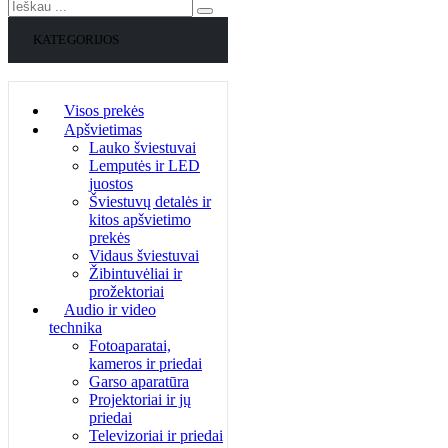
KATEGORIJOS
Visos prekės
Apšvietimas
Lauko šviestuvai
Lemputės ir LED
juostos
Šviestuvų detalės ir
kitos apšvietimo
prekės
Vidaus šviestuvai
Žibintuvėliai ir
prožektoriai
Audio ir video
technika
Fotoaparatai,
kameros ir priedai
Garso aparatūra
Projektoriai ir jų
priedai
Televizoriai ir priedai