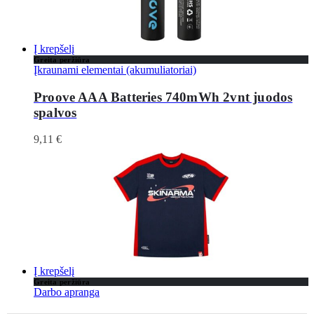
Į krepšelį
Greita peržiūra
Įkraunami elementai (akumuliatoriai)
Proove AAA Batteries 740mWh 2vnt juodos
spalvos
9,11
€
Į krepšelį
Greita peržiūra
Darbo apranga