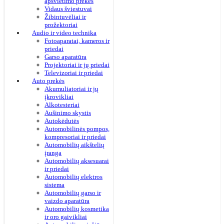
apšvietimo prekės
Vidaus šviestuvai
Žibintuvėliai ir
prožektoriai
Audio ir video technika
Fotoaparatai, kameros ir
priedai
Garso aparatūra
Projektoriai ir jų priedai
Televizoriai ir priedai
Auto prekės
Akumuliatoriai ir jų
įkrovikliai
Alkotesteriai
Aušinimo skystis
Autokėdutės
Automobilinės pompos,
kompresoriai ir priedai
Automobilių aikštelių
įranga
Automobilių aksesuarai
ir priedai
Automobilių elektros
sistema
Automobilių garso ir
vaizdo aparatūra
Automobilių kosmetika
ir oro gaivikliai