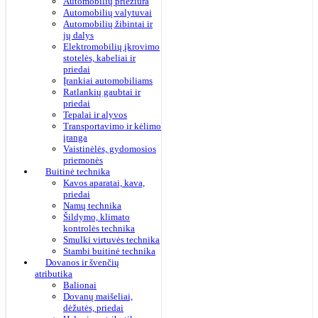
Automobilių priežiūra
Automobilių valytuvai
Automobilių žibintai ir
jų dalys
Elektromobilių įkrovimo
stotelės, kabeliai ir
priedai
Įrankiai automobiliams
Ratlankių gaubtai ir
priedai
Tepalai ir alyvos
Transportavimo ir kėlimo
įranga
Vaistinėlės, gydomosios
priemonės
Buitinė technika
Kavos aparatai, kava,
priedai
Namų technika
Šildymo, klimato
kontrolės technika
Smulki virtuvės technika
Stambi buitinė technika
Dovanos ir švenčių
atributika
Balionai
Dovanų maišeliai,
dėžutės, priedai