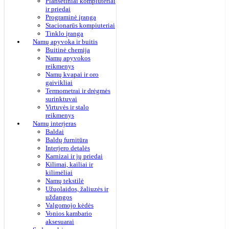
Planšetiniai kompiuteriai
ir priedai
Programinė įranga
Stacionarūs kompiuteriai
Tinklo įranga
Namų apyvoka ir buitis
Buitinė chemija
Namų apyvokos
reikmenys
Namų kvapai ir oro
gaivikliai
Termometrai ir drėgmės
surinktuvai
Virtuvės ir stalo
reikmenys
Namų interjeras
Baldai
Baldų furnitūra
Interjero detalės
Karnizai ir jų priedai
Kilimai, kailiai ir
kilimėliai
Namų tekstilė
Užuolaidos, žaliuzės ir
uždangos
Valgomojo kėdės
Vonios kambario
aksesuarai