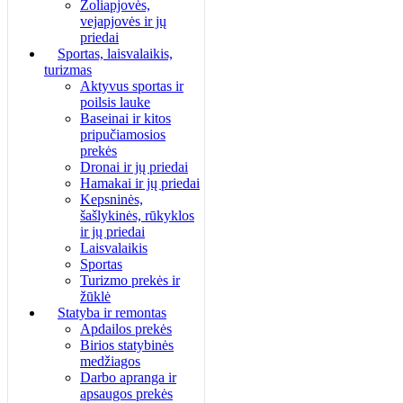
Žoliapjovės,
vejapjovės ir jų
priedai
Sportas, laisvalaikis,
turizmas
Aktyvus sportas ir
poilsis lauke
Baseinai ir kitos
pripučiamosios
prekės
Dronai ir jų priedai
Hamakai ir jų priedai
Kepsninės,
šašlykinės, rūkyklos
ir jų priedai
Laisvalaikis
Sportas
Turizmo prekės ir
žūklė
Statyba ir remontas
Apdailos prekės
Birios statybinės
medžiagos
Darbo apranga ir
apsaugos prekės