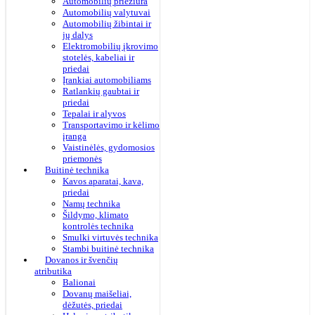
Automobilių priežiūra
Automobilių valytuvai
Automobilių žibintai ir
jų dalys
Elektromobilių įkrovimo
stotelės, kabeliai ir
priedai
Įrankiai automobiliams
Ratlankių gaubtai ir
priedai
Tepalai ir alyvos
Transportavimo ir kėlimo
įranga
Vaistinėlės, gydomosios
priemonės
Buitinė technika
Kavos aparatai, kava,
priedai
Namų technika
Šildymo, klimato
kontrolės technika
Smulki virtuvės technika
Stambi buitinė technika
Dovanos ir švenčių
atributika
Balionai
Dovanų maišeliai,
dėžutės, priedai