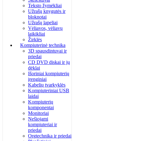
Teksto žymėkliai
Užrašų knygutės ir
bloknotai
Užrašų lapeliai
Vėliavos, vėliavų
laikikliai
Žirklės
Kompiuterinė technika
3D spausdintuvai ir
priedai
CD DVD diskai ir jų
dėklai
Išoriniai kompiuterių
įrenginiai
Kabelių tvarkyklės
Kompiuteriniai USB
laidai
Kompiuterių
komponentai
Monitoriai
Nešiojami
kompiuteriai ir
priedai
Orgtechnika ir priedai