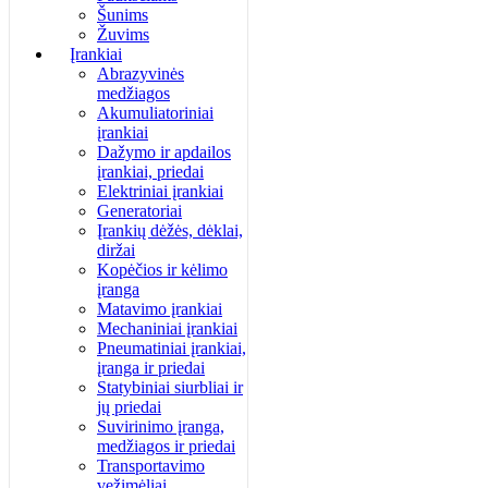
Šunims
Žuvims
Įrankiai
Abrazyvinės
medžiagos
Akumuliatoriniai
įrankiai
Dažymo ir apdailos
įrankiai, priedai
Elektriniai įrankiai
Generatoriai
Įrankių dėžės, dėklai,
diržai
Kopėčios ir kėlimo
įranga
Matavimo įrankiai
Mechaniniai įrankiai
Pneumatiniai įrankiai,
įranga ir priedai
Statybiniai siurbliai ir
jų priedai
Suvirinimo įranga,
medžiagos ir priedai
Transportavimo
vežimėliai