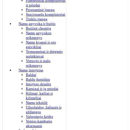
Planšetiniai kompiuteriai
ir priedai
Programinė įranga
Stacionarūs kompiuteriai
Tinklo įranga
Namų apyvoka ir buitis
Buitinė chemija
Namų apyvokos
reikmenys
Namų kvapai ir oro
gaivikliai
Termometrai ir drėgmės
surinktuvai
Virtuvės ir stalo
reikmenys
Namų interjeras
Baldai
Baldų furnitūra
Interjero detalės
Karnizai ir jų priedai
Kilimai, kailiai ir
kilimėliai
Namų tekstilė
Užuolaidos, žaliuzės ir
uždangos
Valgomojo kėdės
Vonios kambario
aksesuarai