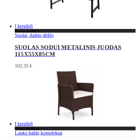
Į krepšelį
Greita peržiūra
Suolai, daiktų dėžės
SUOLAS SODUI METALINIS JUODAS
115X55X85CM
102,35
€
Į krepšelį
Greita peržiūra
Lauko baldų komplektai