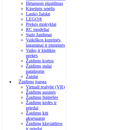
Išmanusis plastilinas
Kinetinis smėlis
Lauko žaislai
LEGO®
Prekės mokyklai
RC modeliai
Stalo žaidimai
Vaikiškos kuprinės,
lagaminai ir piniginės
Vaikų ir kūdikių
prekės
Žaidimo kortos
Žaidimų stalai
patalpoms
Žaislai
Žaidimų įranga
Virtuali realybė (VR)
Žaidimų ausinės
Žaidimų figūrėlės
Žaidimų kėdės ir
priedai
Žaidimų kiti
aksesuarai
Žaidimų klaviatūros
ir priedai