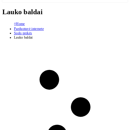
Lauko baldai
Home
Parduotuvė internete
Sodo prekės
Lauko baldai