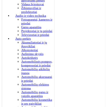
apšvietimo prekės
Vidaus šviestuvai
Žibintuvėliai ir
prožektoriai
Audio ir video technika
Fotoaparatai, kameros ir
priedai
Garso aparatūra
Projektoriai ir jų priedai
Televizoriai ir priedai
Auto prekės
Akumuliatoriai ir jų
įkrovikliai
Alkotesteriai
Aušinimo skystis
Autokėdutės
Automobilinės pompos,
kompresoriai ir priedai
Automobilių aikštelių
įranga
Automobilių aksesuarai
ir priedai
Automobilių elektros
sistema
Automobilių garso ir
vaizdo aparatūra
Automobilių kosmetika
ir oro gaivikliai