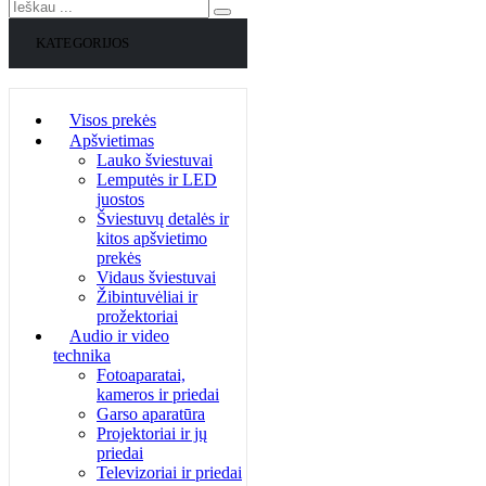
KATEGORIJOS
Visos prekės
Apšvietimas
Lauko šviestuvai
Lemputės ir LED
juostos
Šviestuvų detalės ir
kitos apšvietimo
prekės
Vidaus šviestuvai
Žibintuvėliai ir
prožektoriai
Audio ir video
technika
Fotoaparatai,
kameros ir priedai
Garso aparatūra
Projektoriai ir jų
priedai
Televizoriai ir priedai