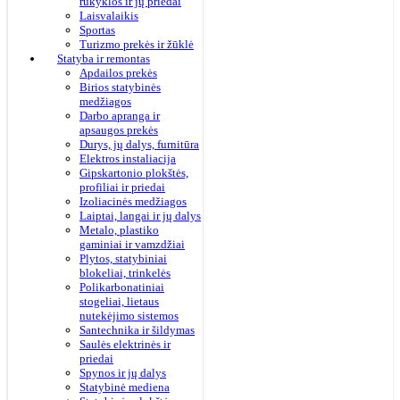
rūkyklos ir jų priedai
Laisvalaikis
Sportas
Turizmo prekės ir žūklė
Statyba ir remontas
Apdailos prekės
Birios statybinės
medžiagos
Darbo apranga ir
apsaugos prekės
Durys, jų dalys, furnitūra
Elektros instaliacija
Gipskartonio plokštės,
profiliai ir priedai
Izoliacinės medžiagos
Laiptai, langai ir jų dalys
Metalo, plastiko
gaminiai ir vamzdžiai
Plytos, statybiniai
blokeliai, trinkelės
Polikarbonatiniai
stogeliai, lietaus
nutekėjimo sistemos
Santechnika ir šildymas
Saulės elektrinės ir
priedai
Spynos ir jų dalys
Statybinė mediena