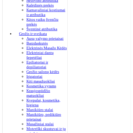
Helovino atributika
Kalėdinės prekės
Karnavaliniai kostiumai
ir atributika
Kitos vaikų švenčių
prekės
Šventinė atributika
Grožis ir sveikata
Ausų valymo prietaisai
Barzdaskutės
Elektrinės Masažo Kėdės
Elektriniai dantų
šepetėliai
Epiliatoriai ir
depiliatoriai
Grožio salonų kėdės
Irigatoriai
Kiti masažuokliai
Kosmetika vyrams
Kraujospūdžio
matuokliai
Kvepalai, kosmetika,
higiena
Manikiūro stalai
Manikiūro, pedikiūro
prietaisai
Masažiniai stalai
Moteriški skustuvai ir jų