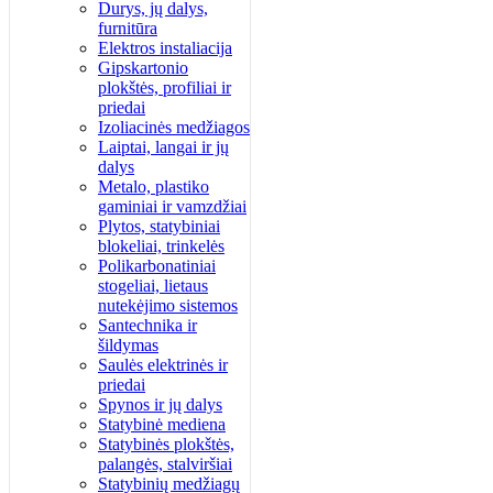
Durys, jų dalys,
furnitūra
Elektros instaliacija
Gipskartonio
plokštės, profiliai ir
priedai
Izoliacinės medžiagos
Laiptai, langai ir jų
dalys
Metalo, plastiko
gaminiai ir vamzdžiai
Plytos, statybiniai
blokeliai, trinkelės
Polikarbonatiniai
stogeliai, lietaus
nutekėjimo sistemos
Santechnika ir
šildymas
Saulės elektrinės ir
priedai
Spynos ir jų dalys
Statybinė mediena
Statybinės plokštės,
palangės, stalviršiai
Statybinių medžiagų