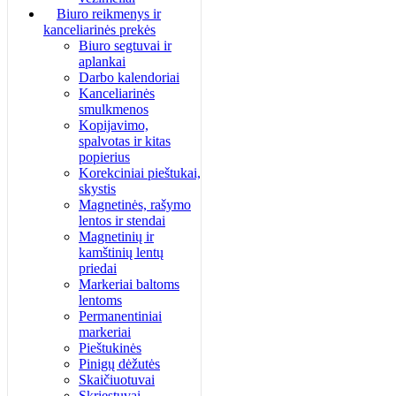
Biuro reikmenys ir
kanceliarinės prekės
Biuro segtuvai ir
aplankai
Darbo kalendoriai
Kanceliarinės
smulkmenos
Kopijavimo,
spalvotas ir kitas
popierius
Korekciniai pieštukai,
skystis
Magnetinės, rašymo
lentos ir stendai
Magnetinių ir
kamštinių lentų
priedai
Markeriai baltoms
lentoms
Permanentiniai
markeriai
Pieštukinės
Pinigų dėžutės
Skaičiuotuvai
Skriestuvai