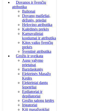
Dovanos ir švenčių
atributika
Balionai
Dovanų maišeliai,
dėžutės, priedai
Helovino atributika
Kalėdinės prekės
Karnavaliniai
kostiumai ir atributika
Kitos vaikų švenčių
prekės
Šventinė atributika
Grožis ir sveikata
Ausų valymo
prietaisai
Barzdaskutės
Elektrinės Masažo
Kėdės
Elektriniai dantų
šepetėliai
Epiliatoriai ir
depiliatoriai
Grožio salonų kėdės
Irigatoriai
Kiti masažuokliai