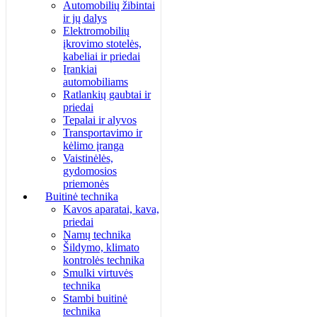
Automobilių žibintai
ir jų dalys
Elektromobilių
įkrovimo stotelės,
kabeliai ir priedai
Įrankiai
automobiliams
Ratlankių gaubtai ir
priedai
Tepalai ir alyvos
Transportavimo ir
kėlimo įranga
Vaistinėlės,
gydomosios
priemonės
Buitinė technika
Kavos aparatai, kava,
priedai
Namų technika
Šildymo, klimato
kontrolės technika
Smulki virtuvės
technika
Stambi buitinė
technika