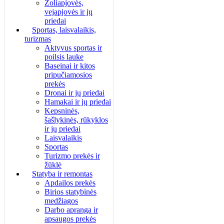
Žoliapjovės,
vejapjovės ir jų
priedai
Sportas, laisvalaikis,
turizmas
Aktyvus sportas ir
poilsis lauke
Baseinai ir kitos
pripučiamosios
prekės
Dronai ir jų priedai
Hamakai ir jų priedai
Kepsninės,
šašlykinės, rūkyklos
ir jų priedai
Laisvalaikis
Sportas
Turizmo prekės ir
žūklė
Statyba ir remontas
Apdailos prekės
Birios statybinės
medžiagos
Darbo apranga ir
apsaugos prekės