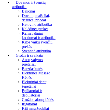
Dovanos ir švenčių
atributika
Balionai
Dovanų maišeliai,
dėžutės, priedai
Helovino atributika
Kalėdinės prekės
Karnavaliniai
kostiumai ir atributika
Kitos vaikų švenčių
prekės
Šventinė atributika
Grožis ir sveikata
Ausų valymo
prietaisai
Barzdaskutės
Elektrinės Masažo
Kėdės
Elektriniai dantų
šepetėliai
Epiliatoriai ir
depiliatoriai
Grožio salonų kėdės
Irigatoriai
Kiti masažuokliai