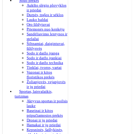
Sodo prekės
Aukšto slėgio plovyklos
ir priedai
Durpės, trąšos ir sėklos
Lauko baldai
Oro šildytuvai
Priemonės nuo kenkėjų
Sandėliavimo lentynos ir
stelažai
Šiltnamiai, daigintuvai,
šiltlysvės
Sodo ir daržo įranga
Sodo ir daržo įrankiai
Sodo ir daržo technika
Tinklai, tvoros, vartai
Vazonai ir kitos
floristikos prekės
Žoliapjovės, vejapjovės
ir jų priedai
Sportas, laisvalaikis,
turizmas
Aktyvus sportas ir poilsis
lauke
Baseinai ir kitos
pripučiamosios prekės
Dronai ir jų priedai
Hamakai ir jų priedai
Kepsninės, šašlykinės,