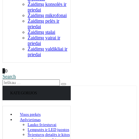
Žaidimų konsolės ir
priedai
Žaidimų mikrofonai
Žaidimų pelės ir
priedai
Žaidimų stalai
Žaidimų vairai ir
priedai
Žaidimų valdikliai ir
priedai
0
0
Search
KATEGORIJOS
Visos prekės
Apšvietimas
Lauko šviestuvai
Lemputės ir LED juostos
Šviestuvų detalės ir kitos