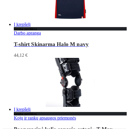
Į krepšelį
Greita peržiūra
Darbo apranga
T-shirt Skinarma Halo M navy
44,12
€
Į krepšelį
Greita peržiūra
Kojų ir rankų apsaugos priemonės