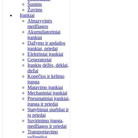
Šunims
Žuvims
Įrankiai
Abrazyvinės
medžiagos
Akumuliatoriniai
įrankiai
Dažymo ir apdailos
įrankiai, priedai
Elektriniai įrankiai
Generatoriai
Įrankių dėžės, dėklai,
diržai
Kopėčios ir kėlimo
įranga
Matavimo įrankiai
Mechaniniai įrankiai
Pneumatiniai įrankiai,
įranga ir priedai
Statybiniai siurbliai ir
jų priedai
Suvirinimo įranga,
medžiagos ir priedai
Transportavimo
vežimėliai