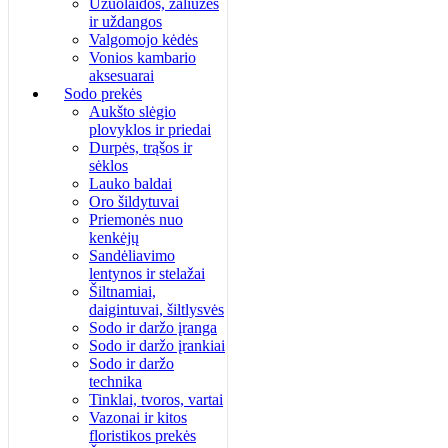
Užuolaidos, žaliuzės
ir uždangos
Valgomojo kėdės
Vonios kambario
aksesuarai
Sodo prekės
Aukšto slėgio
plovyklos ir priedai
Durpės, trąšos ir
sėklos
Lauko baldai
Oro šildytuvai
Priemonės nuo
kenkėjų
Sandėliavimo
lentynos ir stelažai
Šiltnamiai,
daigintuvai, šiltlysvės
Sodo ir daržo įranga
Sodo ir daržo įrankiai
Sodo ir daržo
technika
Tinklai, tvoros, vartai
Vazonai ir kitos
floristikos prekės