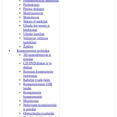
Permanentiniai markeriai
Pieštukinės
Pinigų dėžutės
Skaičiuotuvai
Skriestuvai
Teksto žymėkliai
Užrašų knygutės ir
bloknotai
Užrašų lapeliai
Vėliavos, vėliavų
laikikliai
Žirklės
Kompiuterinė technika
3D spausdintuvai ir
priedai
CD DVD diskai ir jų
dėklai
Išoriniai kompiuterių
įrenginiai
Kabelių tvarkyklės
Kompiuteriniai USB
laidai
Kompiuterių
komponentai
Monitoriai
Nešiojami kompiuteriai
ir priedai
Orgtechnika ir priedai