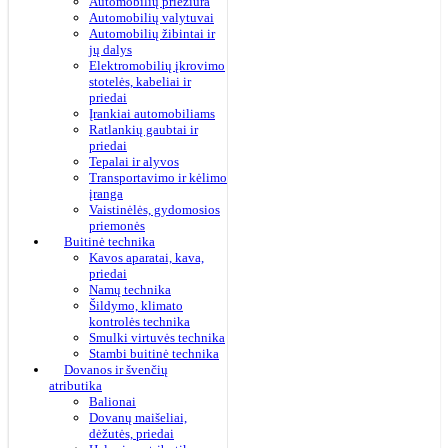
Automobilių priežiūra
Automobilių valytuvai
Automobilių žibintai ir
jų dalys
Elektromobilių įkrovimo
stotelės, kabeliai ir
priedai
Įrankiai automobiliams
Ratlankių gaubtai ir
priedai
Tepalai ir alyvos
Transportavimo ir kėlimo
įranga
Vaistinėlės, gydomosios
priemonės
Buitinė technika
Kavos aparatai, kava,
priedai
Namų technika
Šildymo, klimato
kontrolės technika
Smulki virtuvės technika
Stambi buitinė technika
Dovanos ir švenčių
atributika
Balionai
Dovanų maišeliai,
dėžutės, priedai