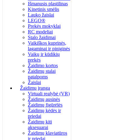
Išmanusis plastilinas
Kinetinis smėlis
Lauko žaislai
LEGO®
Prekės mokyklai
RC modeliai
Stalo žaidimai
Vaikiškos kuprinės,
lagaminai ir piniginės
Vaikų ir kūdikių
prekės
Žaidimo kortos
Žaidimų stalai
patalpoms
Žaislai
Žaidimų įranga
Virtuali realybė (VR)
Žaidimų ausinės
Žaidimų figūrėlės
Žaidimų kėdės ir
priedai
Žaidimų kiti
aksesuarai
Žaidimų klaviatūros
ir priedai