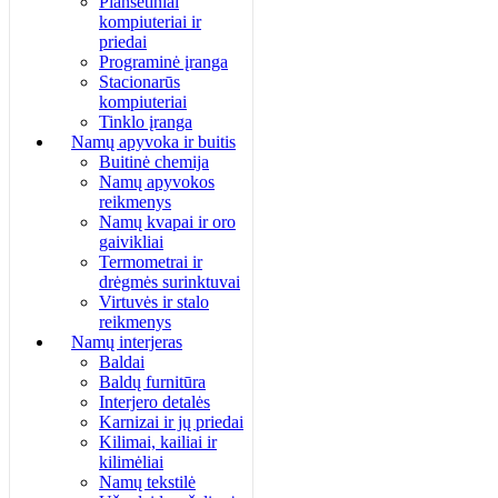
Planšetiniai
kompiuteriai ir
priedai
Programinė įranga
Stacionarūs
kompiuteriai
Tinklo įranga
Namų apyvoka ir buitis
Buitinė chemija
Namų apyvokos
reikmenys
Namų kvapai ir oro
gaivikliai
Termometrai ir
drėgmės surinktuvai
Virtuvės ir stalo
reikmenys
Namų interjeras
Baldai
Baldų furnitūra
Interjero detalės
Karnizai ir jų priedai
Kilimai, kailiai ir
kilimėliai
Namų tekstilė