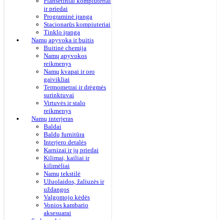
Planšetiniai kompiuteriai
ir priedai
Programinė įranga
Stacionarūs kompiuteriai
Tinklo įranga
Namų apyvoka ir buitis
Buitinė chemija
Namų apyvokos
reikmenys
Namų kvapai ir oro
gaivikliai
Termometrai ir drėgmės
surinktuvai
Virtuvės ir stalo
reikmenys
Namų interjeras
Baldai
Baldų furnitūra
Interjero detalės
Karnizai ir jų priedai
Kilimai, kailiai ir
kilimėliai
Namų tekstilė
Užuolaidos, žaliuzės ir
uždangos
Valgomojo kėdės
Vonios kambario
aksesuarai