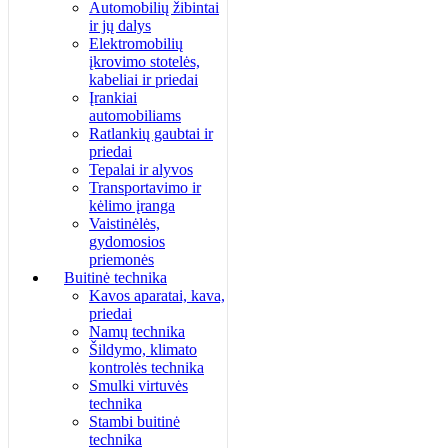
Automobilių žibintai
ir jų dalys
Elektromobilių
įkrovimo stotelės,
kabeliai ir priedai
Įrankiai
automobiliams
Ratlankių gaubtai ir
priedai
Tepalai ir alyvos
Transportavimo ir
kėlimo įranga
Vaistinėlės,
gydomosios
priemonės
Buitinė technika
Kavos aparatai, kava,
priedai
Namų technika
Šildymo, klimato
kontrolės technika
Smulki virtuvės
technika
Stambi buitinė
technika