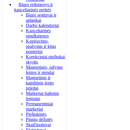
Biuro reikmenys ir
kanceliarinės prekės
Biuro segtuvai ir
aplankai
Darbo kalendoriai
Kanceliarinės
smulkmenos
Kopijavimo,
spalvotas ir kitas
popierius
Korekciniai pieštukai,
skystis
Magnetinės, rašymo
lentos ir stendai
Magnetinių ir
kamštinių lentų
priedai
Markeriai baltoms
lentoms
Permanentiniai
markeriai
Pieštukinės
Pinigų dėžutės
Skaičiuotuvai
Skriestuvai