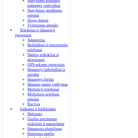
Statybinės plokštės,
palangės, stalviršiai
Statybinių medžiagų
priedai
Stogų danga
Tvirtinimo detalės
Telefonai ir išmanieji
įrenginiai
Adapteriai
Belaidžiai ir stacionarūs
telefonai
Daiktų ieškikliai ir
aksesuarai
GPS sekimo įrenginiai
Išmanieji laikrodžiai ir
priedai
Išmanieji žiedai
Išmanių namų valdymas
Mobilieji telefonai
Mobiliųjų telefonų
priedai
Racijos
Vaikams ir kūdikiams
Dėlionės
Grožio priemonių
rinkiniai ir papuošalai
Išmanusis plastilinas
Kinetinis smėlis