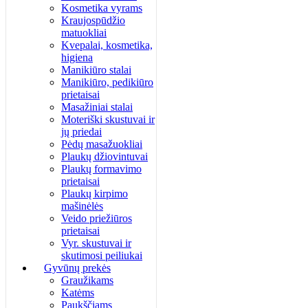
Kosmetika vyrams
Kraujospūdžio
matuokliai
Kvepalai, kosmetika,
higiena
Manikiūro stalai
Manikiūro, pedikiūro
prietaisai
Masažiniai stalai
Moteriški skustuvai ir
jų priedai
Pėdų masažuokliai
Plaukų džiovintuvai
Plaukų formavimo
prietaisai
Plaukų kirpimo
mašinėlės
Veido priežiūros
prietaisai
Vyr. skustuvai ir
skutimosi peiliukai
Gyvūnų prekės
Graužikams
Katėms
Paukščiams