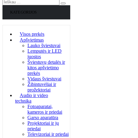
KATEGORIJOS
Visos prekės
Apšvietimas
Lauko šviestuvai
Lemputės ir LED
juostos
Šviestuvų detalės ir
kitos apšvietimo
prekės
Vidaus šviestuvai
Žibintuvėliai ir
prožektoriai
Audio ir video
technika
Fotoaparatai,
kameros ir priedai
Garso aparatūra
Projektoriai ir jų
priedai
Televizoriai ir priedai