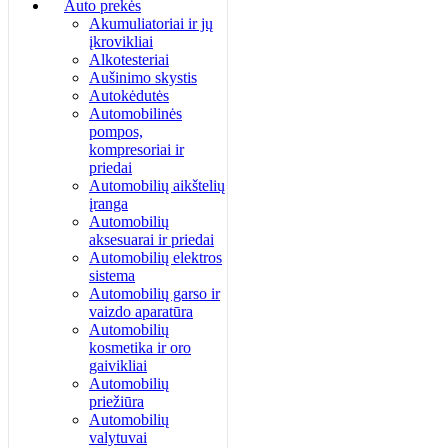
Auto prekės
Akumuliatoriai ir jų
įkrovikliai
Alkotesteriai
Aušinimo skystis
Autokėdutės
Automobilinės
pompos,
kompresoriai ir
priedai
Automobilių aikštelių
įranga
Automobilių
aksesuarai ir priedai
Automobilių elektros
sistema
Automobilių garso ir
vaizdo aparatūra
Automobilių
kosmetika ir oro
gaivikliai
Automobilių
priežiūra
Automobilių
valytuvai