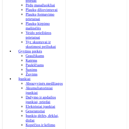
priedai
Pėdų masažuokliai
Plaukų džiovintuvai
Plaukų formavimo
prietaisai
Plaukų kirpimo
mašinėlės
Veido priežiūros
prietaisai
Vyr. skustuvai ir
skutimosi peiliukai
Gyvūnų prekės
Graužikams
Katėms
Paukščiams
Šunims
Žuvims
Įrankiai
Abrazyvinės medžiagos
Akumuliatoriniai
įrankiai
Dažymo ir apdailos
įrankiai, priedai
Elektriniai įrankiai
Generatoriai
Įrankių dėžės, dėklai,
diržai
Kopėčios ir kėlimo