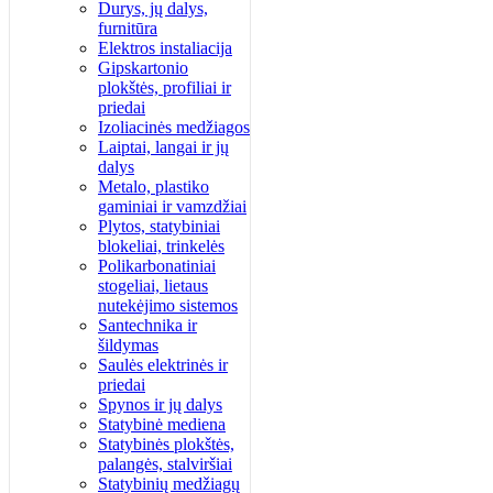
Durys, jų dalys,
furnitūra
Elektros instaliacija
Gipskartonio
plokštės, profiliai ir
priedai
Izoliacinės medžiagos
Laiptai, langai ir jų
dalys
Metalo, plastiko
gaminiai ir vamzdžiai
Plytos, statybiniai
blokeliai, trinkelės
Polikarbonatiniai
stogeliai, lietaus
nutekėjimo sistemos
Santechnika ir
šildymas
Saulės elektrinės ir
priedai
Spynos ir jų dalys
Statybinė mediena
Statybinės plokštės,
palangės, stalviršiai
Statybinių medžiagų