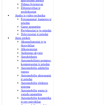
apšvietimo prekės
Vidaus šviestuvai
Žibintuvėliai ir
prožektoriai
Audio ir video technika
Fotoaparatai, kameros ir
priedai
Garso aparatūra
Projektoriai ir jų priedai
Televizoriai ir priedai
Auto prekės
Akumuliatoriai ir jų
įkrovikliai
Alkotesteriai
Aušinimo skystis
Autokėdutės
Automobilinės pompos,
kompresoriai ir priedai
Automobilių aikštelių
įranga
Automobilių aksesuarai
ir priedai
Automobilių elektros
sistema
Automobilių garso ir
vaizdo aparatūra
Automobilių kosmetika
ir oro gaivikliai