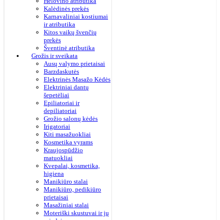
Helovino atributika
Kalėdinės prekės
Karnavaliniai kostiumai
ir atributika
Kitos vaikų švenčių
prekės
Šventinė atributika
Grožis ir sveikata
Ausų valymo prietaisai
Barzdaskutės
Elektrinės Masažo Kėdės
Elektriniai dantų
šepetėliai
Epiliatoriai ir
depiliatoriai
Grožio salonų kėdės
Irigatoriai
Kiti masažuokliai
Kosmetika vyrams
Kraujospūdžio
matuokliai
Kvepalai, kosmetika,
higiena
Manikiūro stalai
Manikiūro, pedikiūro
prietaisai
Masažiniai stalai
Moteriški skustuvai ir jų