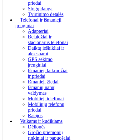
priedai
Stogų danga
Tvirtinimo detalės
Telefonai ir išmanieji
įrenginiai
Adapteriai
Belaidžiai ir
stacionarūs telefonai
Daiktų ieškikliai ir
aksesuarai
GPS sekimo
įrenginiai
Išmanieji laikrodžiai
ir priedai
Išmanieji žiedai
Išmanių namų
valdymas
Mobilieji telefonai
Mobiliųjų telefonų
priedai
Racijos
Vaikams ir kūdikiams
Dėlionės
Grožio priemonių
rinkiniai ir papuošalai