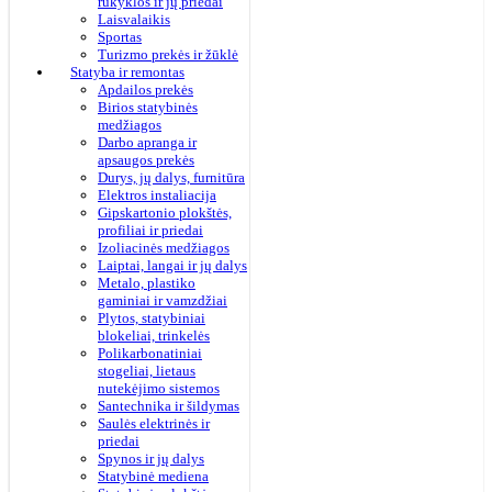
rūkyklos ir jų priedai
Laisvalaikis
Sportas
Turizmo prekės ir žūklė
Statyba ir remontas
Apdailos prekės
Birios statybinės
medžiagos
Darbo apranga ir
apsaugos prekės
Durys, jų dalys, furnitūra
Elektros instaliacija
Gipskartonio plokštės,
profiliai ir priedai
Izoliacinės medžiagos
Laiptai, langai ir jų dalys
Metalo, plastiko
gaminiai ir vamzdžiai
Plytos, statybiniai
blokeliai, trinkelės
Polikarbonatiniai
stogeliai, lietaus
nutekėjimo sistemos
Santechnika ir šildymas
Saulės elektrinės ir
priedai
Spynos ir jų dalys
Statybinė mediena