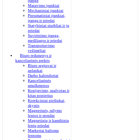
įranga
Matavimo įrankiai
Mechaniniai įrankiai
Pneumatiniai įrankiai,
įranga ir priedai
Statybiniai siurbliai ir jų
priedai
Suvirinimo įranga,
medžiagos ir priedai
Transportavimo
vežimėliai
Biuro reikmenys ir
kanceliarinės prekės
Biuro segtuvai ir
aplankai
Darbo kalendoriai
Kanceliarinės
smulkmenos
Kopijavimo, spalvotas ir
kitas popierius
Korekciniai pieštukai,
skystis
Magnetinės, rašymo
lentos ir stendai
Magnetinių ir kamštinių
lentų priedai
Markeriai baltoms
lentoms