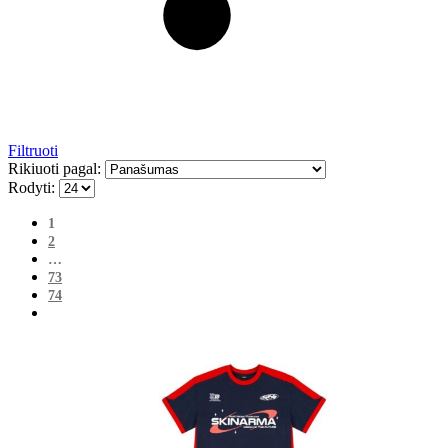
Filtruoti
Rikiuoti pagal:
Rodyti:
1
2
…
73
74