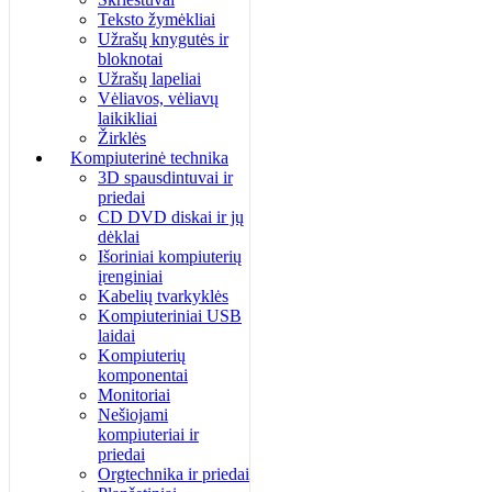
Teksto žymėkliai
Užrašų knygutės ir
bloknotai
Užrašų lapeliai
Vėliavos, vėliavų
laikikliai
Žirklės
Kompiuterinė technika
3D spausdintuvai ir
priedai
CD DVD diskai ir jų
dėklai
Išoriniai kompiuterių
įrenginiai
Kabelių tvarkyklės
Kompiuteriniai USB
laidai
Kompiuterių
komponentai
Monitoriai
Nešiojami
kompiuteriai ir
priedai
Orgtechnika ir priedai