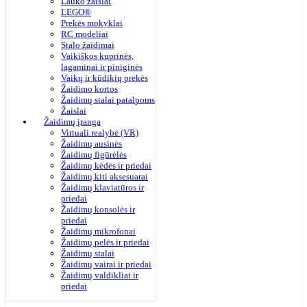
Lauko žaislai
LEGO®
Prekės mokyklai
RC modeliai
Stalo žaidimai
Vaikiškos kuprinės,
lagaminai ir piniginės
Vaikų ir kūdikių prekės
Žaidimo kortos
Žaidimų stalai patalpoms
Žaislai
Žaidimų įranga
Virtuali realybė (VR)
Žaidimų ausinės
Žaidimų figūrėlės
Žaidimų kėdės ir priedai
Žaidimų kiti aksesuarai
Žaidimų klaviatūros ir
priedai
Žaidimų konsolės ir
priedai
Žaidimų mikrofonai
Žaidimų pelės ir priedai
Žaidimų stalai
Žaidimų vairai ir priedai
Žaidimų valdikliai ir
priedai