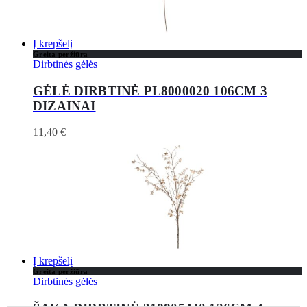
Į krepšelį
Greita peržiūra
Dirbtinės gėlės
GĖLĖ DIRBTINĖ PL8000020 106CM 3
DIZAINAI
11,40
€
Į krepšelį
Greita peržiūra
Dirbtinės gėlės