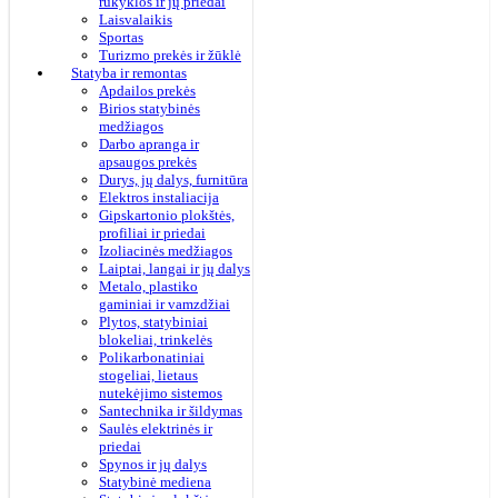
rūkyklos ir jų priedai
Laisvalaikis
Sportas
Turizmo prekės ir žūklė
Statyba ir remontas
Apdailos prekės
Birios statybinės
medžiagos
Darbo apranga ir
apsaugos prekės
Durys, jų dalys, furnitūra
Elektros instaliacija
Gipskartonio plokštės,
profiliai ir priedai
Izoliacinės medžiagos
Laiptai, langai ir jų dalys
Metalo, plastiko
gaminiai ir vamzdžiai
Plytos, statybiniai
blokeliai, trinkelės
Polikarbonatiniai
stogeliai, lietaus
nutekėjimo sistemos
Santechnika ir šildymas
Saulės elektrinės ir
priedai
Spynos ir jų dalys
Statybinė mediena