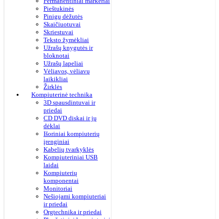
Permanentiniai markeriai
Pieštukinės
Pinigų dėžutės
Skaičiuotuvai
Skriestuvai
Teksto žymėkliai
Užrašų knygutės ir
bloknotai
Užrašų lapeliai
Vėliavos, vėliavų
laikikliai
Žirklės
Kompiuterinė technika
3D spausdintuvai ir
priedai
CD DVD diskai ir jų
dėklai
Išoriniai kompiuterių
įrenginiai
Kabelių tvarkyklės
Kompiuteriniai USB
laidai
Kompiuterių
komponentai
Monitoriai
Nešiojami kompiuteriai
ir priedai
Orgtechnika ir priedai