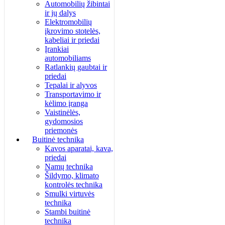
Automobilių žibintai
ir jų dalys
Elektromobilių
įkrovimo stotelės,
kabeliai ir priedai
Įrankiai
automobiliams
Ratlankių gaubtai ir
priedai
Tepalai ir alyvos
Transportavimo ir
kėlimo įranga
Vaistinėlės,
gydomosios
priemonės
Buitinė technika
Kavos aparatai, kava,
priedai
Namų technika
Šildymo, klimato
kontrolės technika
Smulki virtuvės
technika
Stambi buitinė
technika