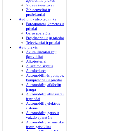
apšvietimo prekės
Vidaus šviestuvai
Žibintuvėliai ir
prožektoriai
Audio ir video technika
Fotoaparatai, kameros ir
priedai
Garso aparatūra
Projektoriai ir jų priedai
Televizoriai ir priedai
Auto prekės
Akumuliatoriai ir jų
įkrovikliai
Alkotesteriai
Aušinimo skystis
Autokėdutės
Automobilinės pompos,
kompresoriai ir priedai
Automobilių aikštelių
įranga
Automobilių aksesuarai
ir priedai
Automobilių elektros
sistema
Automobilių garso ir
vaizdo aparatūra
Automobilių kosmetika
ir oro gaivikliai