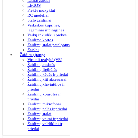
Lauko žaislai
LEGO®
Prekės mokyklai
RC modeliai
Stalo žaidimai
Vaikiškos kuprinės,
lagaminai ir piniginės
Vaikų ir kūdikių prekės
Žaidimo kortos
Žaidimų stalai patalpoms
Žaislai
Žaidimų įranga
Virtuali realybė (VR)
Žaidimų ausinės
Žaidimų figūrėlės
Žaidimų kėdės ir priedai
Žaidimų kiti aksesuarai
Žaidimų klaviatūros ir
priedai
Žaidimų konsolės ir
priedai
Žaidimų mikrofonai
Žaidimų pelės ir priedai
Žaidimų stalai
Žaidimų vairai ir priedai
Žaidimų valdikliai ir
priedai