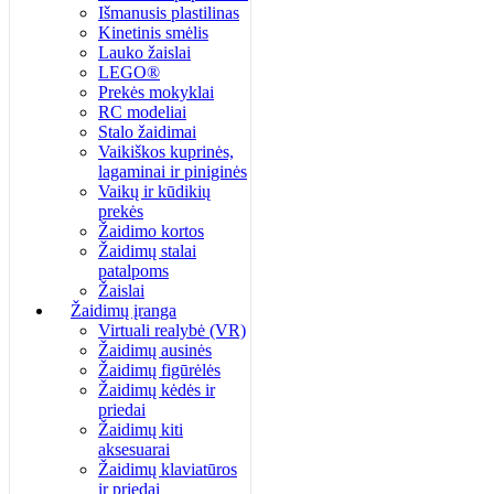
Išmanusis plastilinas
Kinetinis smėlis
Lauko žaislai
LEGO®
Prekės mokyklai
RC modeliai
Stalo žaidimai
Vaikiškos kuprinės,
lagaminai ir piniginės
Vaikų ir kūdikių
prekės
Žaidimo kortos
Žaidimų stalai
patalpoms
Žaislai
Žaidimų įranga
Virtuali realybė (VR)
Žaidimų ausinės
Žaidimų figūrėlės
Žaidimų kėdės ir
priedai
Žaidimų kiti
aksesuarai
Žaidimų klaviatūros
ir priedai