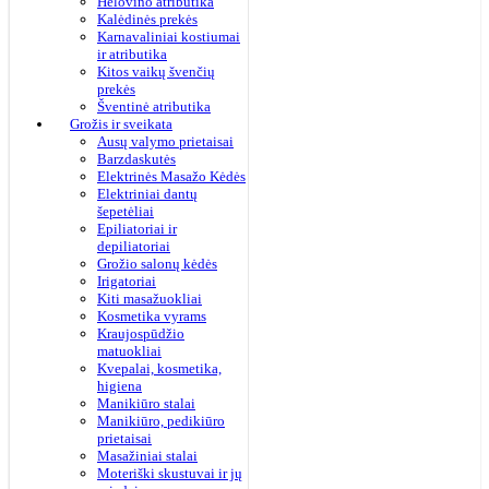
Helovino atributika
Kalėdinės prekės
Karnavaliniai kostiumai
ir atributika
Kitos vaikų švenčių
prekės
Šventinė atributika
Grožis ir sveikata
Ausų valymo prietaisai
Barzdaskutės
Elektrinės Masažo Kėdės
Elektriniai dantų
šepetėliai
Epiliatoriai ir
depiliatoriai
Grožio salonų kėdės
Irigatoriai
Kiti masažuokliai
Kosmetika vyrams
Kraujospūdžio
matuokliai
Kvepalai, kosmetika,
higiena
Manikiūro stalai
Manikiūro, pedikiūro
prietaisai
Masažiniai stalai
Moteriški skustuvai ir jų