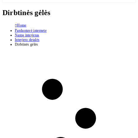
Dirbtinės gėlės
Home
Parduotuvė internete
Namų interjeras
Interjero detalės
Dirbtinės gėlės