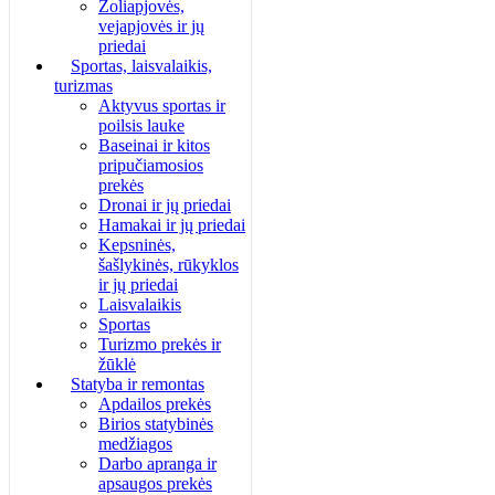
Žoliapjovės,
vejapjovės ir jų
priedai
Sportas, laisvalaikis,
turizmas
Aktyvus sportas ir
poilsis lauke
Baseinai ir kitos
pripučiamosios
prekės
Dronai ir jų priedai
Hamakai ir jų priedai
Kepsninės,
šašlykinės, rūkyklos
ir jų priedai
Laisvalaikis
Sportas
Turizmo prekės ir
žūklė
Statyba ir remontas
Apdailos prekės
Birios statybinės
medžiagos
Darbo apranga ir
apsaugos prekės