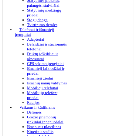
Statybinės plokštės,
palangės, stalviršiai
Statybinių medžiagų
priedai
Stogų danga
Tvirtinimo detalės
Telefonai ir išmanieji
įrenginiai
Adapteriai
Belaidžiai ir stacionarūs
telefonai
Daiktų ieškikliai ir
aksesuarai
GPS sekimo įrenginiai
Išmanieji laikrodžiai ir
priedai
Išmanieji žiedai
Išmanių namų valdymas
Mobilieji telefonai
Mobiliųjų telefonų
priedai
Racijos
Vaikams ir kūdikiams
Dėlionės
Grožio priemonių
rinkiniai ir papuošalai
Išmanusis plastilinas
Kinetinis smėlis