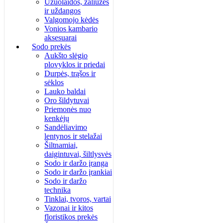
Užuolaidos, žaliuzės
ir uždangos
Valgomojo kėdės
Vonios kambario
aksesuarai
Sodo prekės
Aukšto slėgio
plovyklos ir priedai
Durpės, trąšos ir
sėklos
Lauko baldai
Oro šildytuvai
Priemonės nuo
kenkėjų
Sandėliavimo
lentynos ir stelažai
Šiltnamiai,
daigintuvai, šiltlysvės
Sodo ir daržo įranga
Sodo ir daržo įrankiai
Sodo ir daržo
technika
Tinklai, tvoros, vartai
Vazonai ir kitos
floristikos prekės