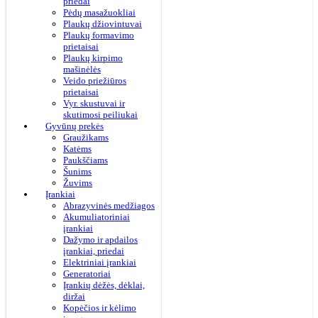
priedai
Pėdų masažuokliai
Plaukų džiovintuvai
Plaukų formavimo
prietaisai
Plaukų kirpimo
mašinėlės
Veido priežiūros
prietaisai
Vyr. skustuvai ir
skutimosi peiliukai
Gyvūnų prekės
Graužikams
Katėms
Paukščiams
Šunims
Žuvims
Įrankiai
Abrazyvinės medžiagos
Akumuliatoriniai
įrankiai
Dažymo ir apdailos
įrankiai, priedai
Elektriniai įrankiai
Generatoriai
Įrankių dėžės, dėklai,
diržai
Kopėčios ir kėlimo