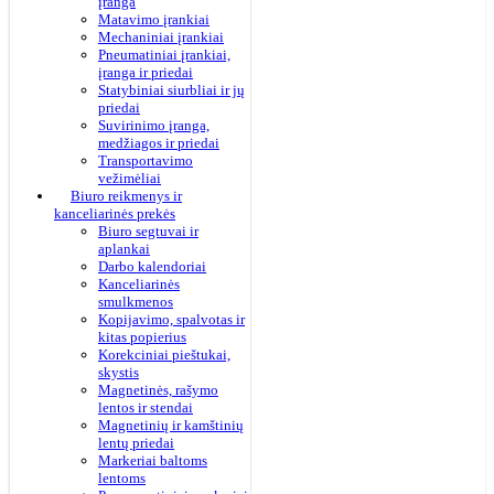
įranga
Matavimo įrankiai
Mechaniniai įrankiai
Pneumatiniai įrankiai,
įranga ir priedai
Statybiniai siurbliai ir jų
priedai
Suvirinimo įranga,
medžiagos ir priedai
Transportavimo
vežimėliai
Biuro reikmenys ir
kanceliarinės prekės
Biuro segtuvai ir
aplankai
Darbo kalendoriai
Kanceliarinės
smulkmenos
Kopijavimo, spalvotas ir
kitas popierius
Korekciniai pieštukai,
skystis
Magnetinės, rašymo
lentos ir stendai
Magnetinių ir kamštinių
lentų priedai
Markeriai baltoms
lentoms