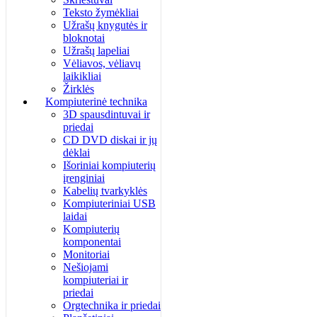
Teksto žymėkliai
Užrašų knygutės ir
bloknotai
Užrašų lapeliai
Vėliavos, vėliavų
laikikliai
Žirklės
Kompiuterinė technika
3D spausdintuvai ir
priedai
CD DVD diskai ir jų
dėklai
Išoriniai kompiuterių
įrenginiai
Kabelių tvarkyklės
Kompiuteriniai USB
laidai
Kompiuterių
komponentai
Monitoriai
Nešiojami
kompiuteriai ir
priedai
Orgtechnika ir priedai