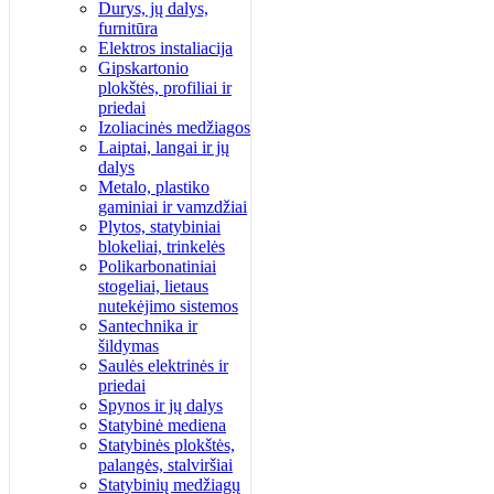
Durys, jų dalys,
furnitūra
Elektros instaliacija
Gipskartonio
plokštės, profiliai ir
priedai
Izoliacinės medžiagos
Laiptai, langai ir jų
dalys
Metalo, plastiko
gaminiai ir vamzdžiai
Plytos, statybiniai
blokeliai, trinkelės
Polikarbonatiniai
stogeliai, lietaus
nutekėjimo sistemos
Santechnika ir
šildymas
Saulės elektrinės ir
priedai
Spynos ir jų dalys
Statybinė mediena
Statybinės plokštės,
palangės, stalviršiai
Statybinių medžiagų