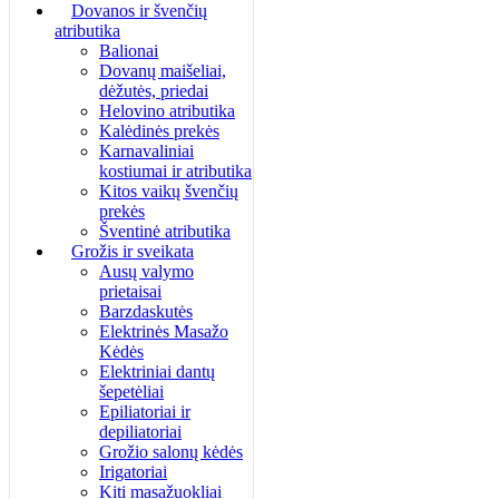
Dovanos ir švenčių
atributika
Balionai
Dovanų maišeliai,
dėžutės, priedai
Helovino atributika
Kalėdinės prekės
Karnavaliniai
kostiumai ir atributika
Kitos vaikų švenčių
prekės
Šventinė atributika
Grožis ir sveikata
Ausų valymo
prietaisai
Barzdaskutės
Elektrinės Masažo
Kėdės
Elektriniai dantų
šepetėliai
Epiliatoriai ir
depiliatoriai
Grožio salonų kėdės
Irigatoriai
Kiti masažuokliai