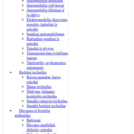
Automobilių priežiūra
Automobilių valytuvai
Automobilių žibintai ir
jų dalys
Elektromobilių įkrovimo
stotelės, kabeliai ir
priedai
Įrankiai automobiliams
Ratlankių gaubtai ir
priedai
Tepalai ir alyvos
Transportavimo ir kėlimo
įranga
Vaistinėlės, gydomosios
priemonės
Buitinė technika
Kavos aparatai, kava,
priedai
Namų technika
Šildymo, klimato
kontrolės technika
Smulki virtuvės technika
Stambi buitinė technika
Dovanos ir švenčių
atributika
Balionai
Dovanų maišeliai,
dėžutės, priedai