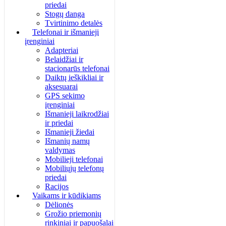
priedai
Stogų danga
Tvirtinimo detalės
Telefonai ir išmanieji
įrenginiai
Adapteriai
Belaidžiai ir
stacionarūs telefonai
Daiktų ieškikliai ir
aksesuarai
GPS sekimo
įrenginiai
Išmanieji laikrodžiai
ir priedai
Išmanieji žiedai
Išmanių namų
valdymas
Mobilieji telefonai
Mobiliųjų telefonų
priedai
Racijos
Vaikams ir kūdikiams
Dėlionės
Grožio priemonių
rinkiniai ir papuošalai