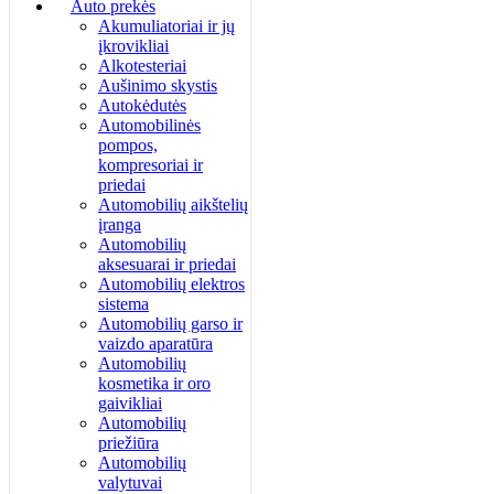
Auto prekės
Akumuliatoriai ir jų
įkrovikliai
Alkotesteriai
Aušinimo skystis
Autokėdutės
Automobilinės
pompos,
kompresoriai ir
priedai
Automobilių aikštelių
įranga
Automobilių
aksesuarai ir priedai
Automobilių elektros
sistema
Automobilių garso ir
vaizdo aparatūra
Automobilių
kosmetika ir oro
gaivikliai
Automobilių
priežiūra
Automobilių
valytuvai