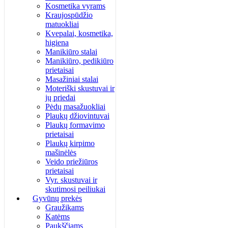
Kosmetika vyrams
Kraujospūdžio
matuokliai
Kvepalai, kosmetika,
higiena
Manikiūro stalai
Manikiūro, pedikiūro
prietaisai
Masažiniai stalai
Moteriški skustuvai ir
jų priedai
Pėdų masažuokliai
Plaukų džiovintuvai
Plaukų formavimo
prietaisai
Plaukų kirpimo
mašinėlės
Veido priežiūros
prietaisai
Vyr. skustuvai ir
skutimosi peiliukai
Gyvūnų prekės
Graužikams
Katėms
Paukščiams