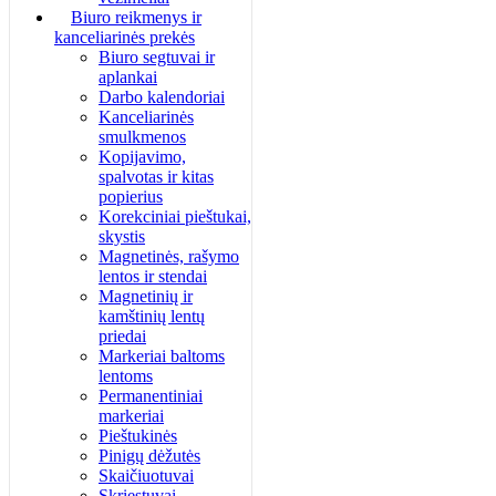
Biuro reikmenys ir
kanceliarinės prekės
Biuro segtuvai ir
aplankai
Darbo kalendoriai
Kanceliarinės
smulkmenos
Kopijavimo,
spalvotas ir kitas
popierius
Korekciniai pieštukai,
skystis
Magnetinės, rašymo
lentos ir stendai
Magnetinių ir
kamštinių lentų
priedai
Markeriai baltoms
lentoms
Permanentiniai
markeriai
Pieštukinės
Pinigų dėžutės
Skaičiuotuvai
Skriestuvai