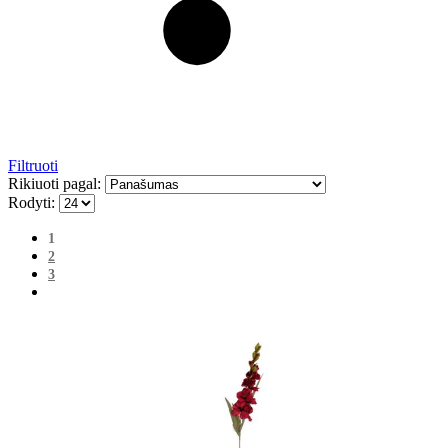
Filtruoti
Rikiuoti pagal:
Rodyti:
1
2
3