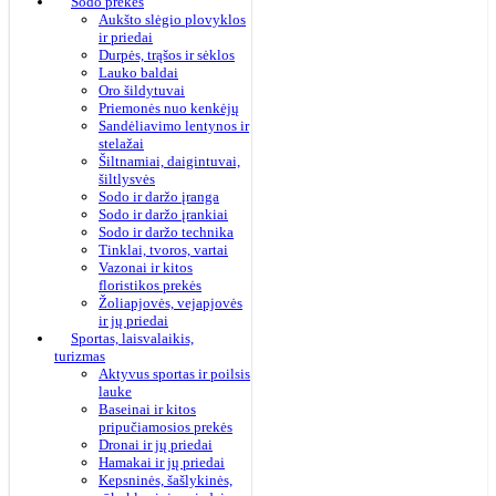
Sodo prekės
Aukšto slėgio plovyklos
ir priedai
Durpės, trąšos ir sėklos
Lauko baldai
Oro šildytuvai
Priemonės nuo kenkėjų
Sandėliavimo lentynos ir
stelažai
Šiltnamiai, daigintuvai,
šiltlysvės
Sodo ir daržo įranga
Sodo ir daržo įrankiai
Sodo ir daržo technika
Tinklai, tvoros, vartai
Vazonai ir kitos
floristikos prekės
Žoliapjovės, vejapjovės
ir jų priedai
Sportas, laisvalaikis,
turizmas
Aktyvus sportas ir poilsis
lauke
Baseinai ir kitos
pripučiamosios prekės
Dronai ir jų priedai
Hamakai ir jų priedai
Kepsninės, šašlykinės,