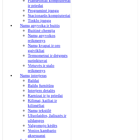
Planšetiniai kompiuteriai
ir priedai
Programinė įranga
Stacionarūs kompiuteriai
Tinklo įranga
Namų apyvoka ir buitis
Buitinė chemija
Namų apyvokos
reikmenys
Namų kvapai ir oro
gaivikliai
Termometrai ir drėgmės
surinktuvai
Virtuvės ir stalo
reikmenys
Namų interjeras
Baldai
Baldų furnitūra
Interjero detalės
Karnizai ir jų priedai
Kilimai, kailiai ir
kilimėliai
Namų tekstilė
Užuolaidos, žaliuzės ir
uždangos
Valgomojo kėdės
Vonios kambario
aksesuarai