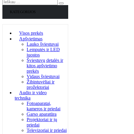
KATEGORIJOS
Visos prekės
Apšvietimas
Lauko šviestuvai
Lemputės ir LED
juostos
Šviestuvų detalės ir
kitos apšvietimo
prekės
Vidaus šviestuvai
Žibintuvėliai ir
prožektoriai
Audio ir video
technika
Fotoaparatai,
kameros ir priedai
Garso aparatūra
Projektoriai ir jų
priedai
Televizoriai ir priedai