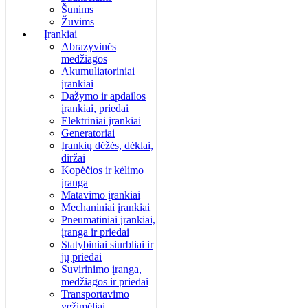
Šunims
Žuvims
Įrankiai
Abrazyvinės
medžiagos
Akumuliatoriniai
įrankiai
Dažymo ir apdailos
įrankiai, priedai
Elektriniai įrankiai
Generatoriai
Įrankių dėžės, dėklai,
diržai
Kopėčios ir kėlimo
įranga
Matavimo įrankiai
Mechaniniai įrankiai
Pneumatiniai įrankiai,
įranga ir priedai
Statybiniai siurbliai ir
jų priedai
Suvirinimo įranga,
medžiagos ir priedai
Transportavimo
vežimėliai