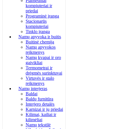
Planšetiniai
kompiuteriai ir
priedai
Programinė įranga
Stacionarūs
kompiuteriai
Tinklo įranga
Namų apyvoka ir buitis
Buitinė chemija
Namų apyvokos
reikmenys
Namų kvapai ir oro
gaivikliai
Termometrai ir
drėgmės surinktuvai
Virtuvės ir stalo
reikmenys
Namų interjeras
Baldai
Baldų furnitūra
Interjero detalės
Karnizai ir jų priedai
Kilimai, kailiai ir
kilimėliai
Namų tekstilė