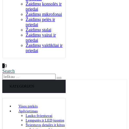
Žaidimų konsolės ir
priedai
Žaidimų mikrofonai
Žaidimų pelės ir
priedai
Žaidimų stalai
Žaidimų vairai ir
priedai
Žaidimų valdikliai ir
priedai
0
0
Search
KATEGORIJOS
Visos prekės
Apšvietimas
Lauko šviestuvai
Lemputės ir LED juostos
Šviestuvų detalės ir kitos