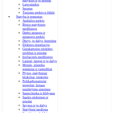
rūkyklos ir jų priedai
Laisvalaikis
Sportas
Turizmo prekės ir žūklė
Statyba ir remontas
Apdailos prekės
Birios statybinės
medžiagos
Darbo apranga ir
apsaugos prekės
Durys, jų dalys, furnitūra
Elektros instaliacija
Gipskartonio plokštės,
profiliai ir priedai
Izoliacinės medžiagos
Laiptai, langai ir jų dalys
Metalo, plastiko
gaminiai ir vamzdžiai
Plytos, statybiniai
blokeliai, trinkelės
Polikarbonatiniai
stogeliai, lietaus
nutekėjimo sistemos
Santechnika ir šildymas
Saulės elektrinės ir
priedai
Spynos ir jų dalys
Statybinė mediena