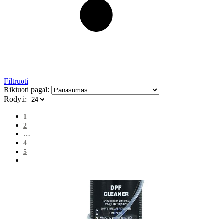
Filtruoti
Rikiuoti pagal:
Rodyti:
1
2
…
4
5