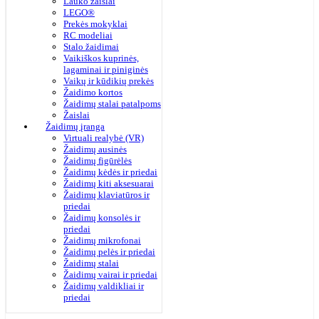
Lauko žaislai
LEGO®
Prekės mokyklai
RC modeliai
Stalo žaidimai
Vaikiškos kuprinės,
lagaminai ir piniginės
Vaikų ir kūdikių prekės
Žaidimo kortos
Žaidimų stalai patalpoms
Žaislai
Žaidimų įranga
Virtuali realybė (VR)
Žaidimų ausinės
Žaidimų figūrėlės
Žaidimų kėdės ir priedai
Žaidimų kiti aksesuarai
Žaidimų klaviatūros ir
priedai
Žaidimų konsolės ir
priedai
Žaidimų mikrofonai
Žaidimų pelės ir priedai
Žaidimų stalai
Žaidimų vairai ir priedai
Žaidimų valdikliai ir
priedai