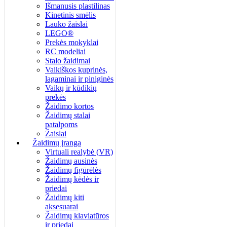
Išmanusis plastilinas
Kinetinis smėlis
Lauko žaislai
LEGO®
Prekės mokyklai
RC modeliai
Stalo žaidimai
Vaikiškos kuprinės,
lagaminai ir piniginės
Vaikų ir kūdikių
prekės
Žaidimo kortos
Žaidimų stalai
patalpoms
Žaislai
Žaidimų įranga
Virtuali realybė (VR)
Žaidimų ausinės
Žaidimų figūrėlės
Žaidimų kėdės ir
priedai
Žaidimų kiti
aksesuarai
Žaidimų klaviatūros
ir priedai