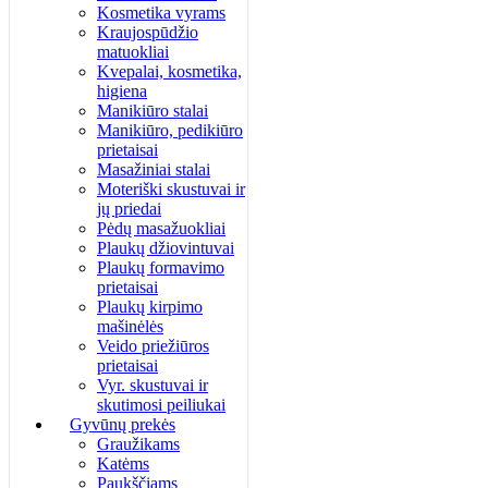
Kosmetika vyrams
Kraujospūdžio
matuokliai
Kvepalai, kosmetika,
higiena
Manikiūro stalai
Manikiūro, pedikiūro
prietaisai
Masažiniai stalai
Moteriški skustuvai ir
jų priedai
Pėdų masažuokliai
Plaukų džiovintuvai
Plaukų formavimo
prietaisai
Plaukų kirpimo
mašinėlės
Veido priežiūros
prietaisai
Vyr. skustuvai ir
skutimosi peiliukai
Gyvūnų prekės
Graužikams
Katėms
Paukščiams