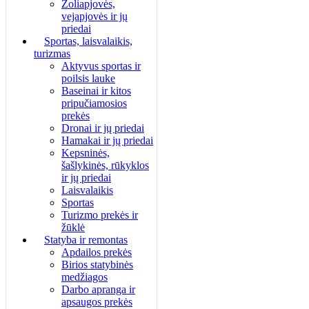
Žoliapjovės,
vejapjovės ir jų
priedai
Sportas, laisvalaikis,
turizmas
Aktyvus sportas ir
poilsis lauke
Baseinai ir kitos
pripučiamosios
prekės
Dronai ir jų priedai
Hamakai ir jų priedai
Kepsninės,
šašlykinės, rūkyklos
ir jų priedai
Laisvalaikis
Sportas
Turizmo prekės ir
žūklė
Statyba ir remontas
Apdailos prekės
Birios statybinės
medžiagos
Darbo apranga ir
apsaugos prekės