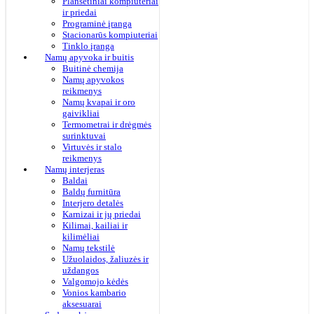
Planšetiniai kompiuteriai
ir priedai
Programinė įranga
Stacionarūs kompiuteriai
Tinklo įranga
Namų apyvoka ir buitis
Buitinė chemija
Namų apyvokos
reikmenys
Namų kvapai ir oro
gaivikliai
Termometrai ir drėgmės
surinktuvai
Virtuvės ir stalo
reikmenys
Namų interjeras
Baldai
Baldų furnitūra
Interjero detalės
Karnizai ir jų priedai
Kilimai, kailiai ir
kilimėliai
Namų tekstilė
Užuolaidos, žaliuzės ir
uždangos
Valgomojo kėdės
Vonios kambario
aksesuarai