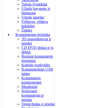
Teksto žymėkliai
Užrašų knygutės ir
bloknotai
Užrašų lapeliai
Vėliavos, vėliavų
laikikliai
Žirklės
Kompiuterinė technika
3D spausdintuvai ir
priedai
CD DVD diskai ir jų
dėklai
Išoriniai kompiuterių
įrenginiai
Kabelių tvarkyklės
Kompiuteriniai USB
laidai
Kompiuterių
komponentai
Monitoriai
Nešiojami
kompiuteriai ir
priedai
Orgtechnika ir priedai