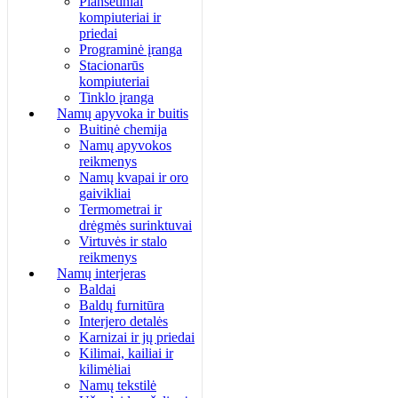
Planšetiniai
kompiuteriai ir
priedai
Programinė įranga
Stacionarūs
kompiuteriai
Tinklo įranga
Namų apyvoka ir buitis
Buitinė chemija
Namų apyvokos
reikmenys
Namų kvapai ir oro
gaivikliai
Termometrai ir
drėgmės surinktuvai
Virtuvės ir stalo
reikmenys
Namų interjeras
Baldai
Baldų furnitūra
Interjero detalės
Karnizai ir jų priedai
Kilimai, kailiai ir
kilimėliai
Namų tekstilė