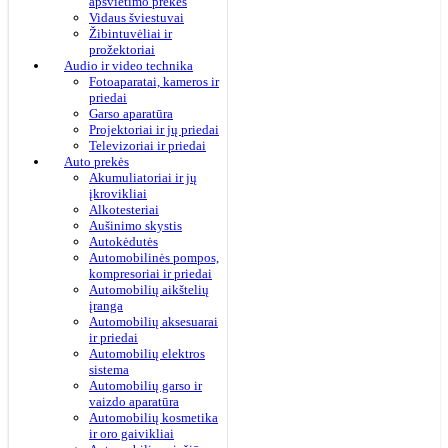
apšvietimo prekės
Vidaus šviestuvai
Žibintuvėliai ir
prožektoriai
Audio ir video technika
Fotoaparatai, kameros ir
priedai
Garso aparatūra
Projektoriai ir jų priedai
Televizoriai ir priedai
Auto prekės
Akumuliatoriai ir jų
įkrovikliai
Alkotesteriai
Aušinimo skystis
Autokėdutės
Automobilinės pompos,
kompresoriai ir priedai
Automobilių aikštelių
įranga
Automobilių aksesuarai
ir priedai
Automobilių elektros
sistema
Automobilių garso ir
vaizdo aparatūra
Automobilių kosmetika
ir oro gaivikliai