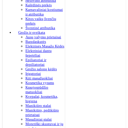
Helovino atributika
Kalėdinės prekės
Karnavaliniai kostiumai
ir atributika
Kitos vaikų švenčių
prekės
Šventinė atributika
Grožis ir sveikata
Ausų valymo prietaisai
Barzdaskutės
Elektrinės Masažo Kėdės
Elektriniai dantų
šepetėliai
Epiliatoriai ir
depiliatoriai
Grožio salonų kėdės
Irigatoriai
Kiti masažuokliai
Kosmetika vyrams
Kraujospūdžio
matuokliai
Kvepalai, kosmetika,
higiena
Manikiūro stalai
Manikiūro, pedikiūro
prietaisai
Masažiniai stalai
Moteriški skustuvai ir jų