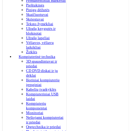
Permanentiniai markeriai
Pieštukinės
Pinigų dėžutės
Skaičiuotuvai
Skriestuvai
Teksto žymėkliai
Užrašų knygutės ir
bloknotai
Užrašų lapeliai
Vėliavos, vėliavų
laikikliai
Žirklės
Kompiuterinė technika
3D spausdintuvai ir
priedai
CD DVD diskai ir jų
dėklai
Išoriniai kompiuterių
įrenginiai
Kabelių tvarkyklės
Kompiuteriniai USB
laidai
Kompiuterių
komponentai
Monitoriai
Nešiojami kompiuteriai
ir priedai
Orgtechnika ir priedai