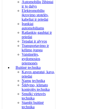
Automobilių žibintai
ir jų dalys
Elektromobilių
įkrovimo stotelės,
kabeliai ir priedai
Įrankiai
automobiliams
Ratlankių gaubtai ir
priedai
Tepalai ir alyvos
Transportavimo ir
kėlimo įranga
Vaistinėlės,
gydomosios
priemonės
Buitinė technika
Kavos aparatai, kava,
priedai
Namų technika
Šildymo, klimato
kontrolės technika
Smulki virtuvės
technika
Stambi buitinė
technika