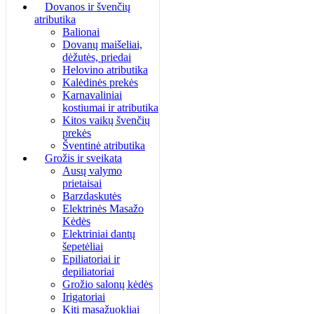
Dovanos ir švenčių
atributika
Balionai
Dovanų maišeliai,
dėžutės, priedai
Helovino atributika
Kalėdinės prekės
Karnavaliniai
kostiumai ir atributika
Kitos vaikų švenčių
prekės
Šventinė atributika
Grožis ir sveikata
Ausų valymo
prietaisai
Barzdaskutės
Elektrinės Masažo
Kėdės
Elektriniai dantų
šepetėliai
Epiliatoriai ir
depiliatoriai
Grožio salonų kėdės
Irigatoriai
Kiti masažuokliai