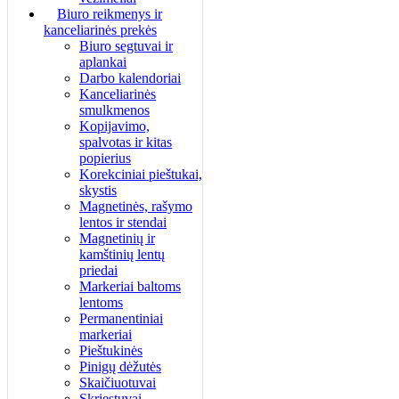
Biuro reikmenys ir
kanceliarinės prekės
Biuro segtuvai ir
aplankai
Darbo kalendoriai
Kanceliarinės
smulkmenos
Kopijavimo,
spalvotas ir kitas
popierius
Korekciniai pieštukai,
skystis
Magnetinės, rašymo
lentos ir stendai
Magnetinių ir
kamštinių lentų
priedai
Markeriai baltoms
lentoms
Permanentiniai
markeriai
Pieštukinės
Pinigų dėžutės
Skaičiuotuvai
Skriestuvai