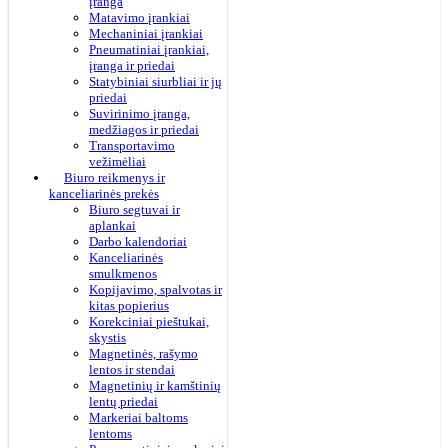
įranga
Matavimo įrankiai
Mechaniniai įrankiai
Pneumatiniai įrankiai,
įranga ir priedai
Statybiniai siurbliai ir jų
priedai
Suvirinimo įranga,
medžiagos ir priedai
Transportavimo
vežimėliai
Biuro reikmenys ir
kanceliarinės prekės
Biuro segtuvai ir
aplankai
Darbo kalendoriai
Kanceliarinės
smulkmenos
Kopijavimo, spalvotas ir
kitas popierius
Korekciniai pieštukai,
skystis
Magnetinės, rašymo
lentos ir stendai
Magnetinių ir kamštinių
lentų priedai
Markeriai baltoms
lentoms