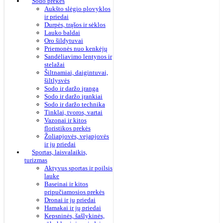
Sodo prekės
Aukšto slėgio plovyklos
ir priedai
Durpės, trąšos ir sėklos
Lauko baldai
Oro šildytuvai
Priemonės nuo kenkėjų
Sandėliavimo lentynos ir
stelažai
Šiltnamiai, daigintuvai,
šiltlysvės
Sodo ir daržo įranga
Sodo ir daržo įrankiai
Sodo ir daržo technika
Tinklai, tvoros, vartai
Vazonai ir kitos
floristikos prekės
Žoliapjovės, vejapjovės
ir jų priedai
Sportas, laisvalaikis,
turizmas
Aktyvus sportas ir poilsis
lauke
Baseinai ir kitos
pripučiamosios prekės
Dronai ir jų priedai
Hamakai ir jų priedai
Kepsninės, šašlykinės,