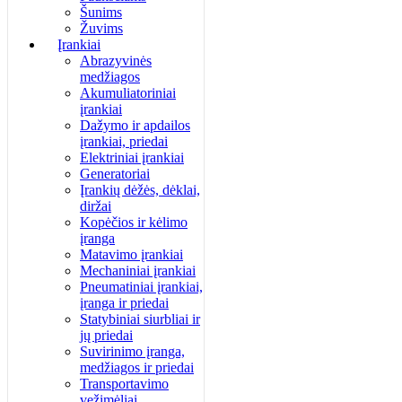
Šunims
Žuvims
Įrankiai
Abrazyvinės
medžiagos
Akumuliatoriniai
įrankiai
Dažymo ir apdailos
įrankiai, priedai
Elektriniai įrankiai
Generatoriai
Įrankių dėžės, dėklai,
diržai
Kopėčios ir kėlimo
įranga
Matavimo įrankiai
Mechaniniai įrankiai
Pneumatiniai įrankiai,
įranga ir priedai
Statybiniai siurbliai ir
jų priedai
Suvirinimo įranga,
medžiagos ir priedai
Transportavimo
vežimėliai