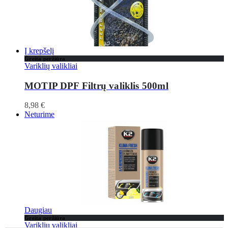
Į krepšelį
Greita peržiūra
Variklių valikliai
MOTIP DPF Filtrų valiklis 500ml
8,98
€
Neturime
Daugiau
Greita peržiūra
Variklių valikliai