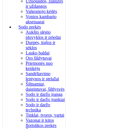
Užuolaidos, žaliuzės
ir uždangos
Valgomojo kėdės
Vonios kambario
aksesuarai
Sodo prekės
Aukšto slėgio
plovyklos ir priedai
Durpės, trąšos ir
sėklos
Lauko baldai
Oro šildytuvai
Priemonės nuo
kenkėjų
Sandėliavimo
lentynos ir stelažai
Šiltnamiai,
daigintuvai, šiltlysvės
Sodo ir daržo įranga
Sodo ir daržo įrankiai
Sodo ir daržo
technika
Tinklai, tvoros, vartai
Vazonai ir kitos
floristikos prekės