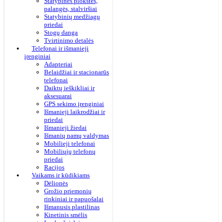
Statybinės plokštės,
palangės, stalviršiai
Statybinių medžiagų
priedai
Stogų danga
Tvirtinimo detalės
Telefonai ir išmanieji
įrenginiai
Adapteriai
Belaidžiai ir stacionarūs
telefonai
Daiktų ieškikliai ir
aksesuarai
GPS sekimo įrenginiai
Išmanieji laikrodžiai ir
priedai
Išmanieji žiedai
Išmanių namų valdymas
Mobilieji telefonai
Mobiliųjų telefonų
priedai
Racijos
Vaikams ir kūdikiams
Dėlionės
Grožio priemonių
rinkiniai ir papuošalai
Išmanusis plastilinas
Kinetinis smėlis