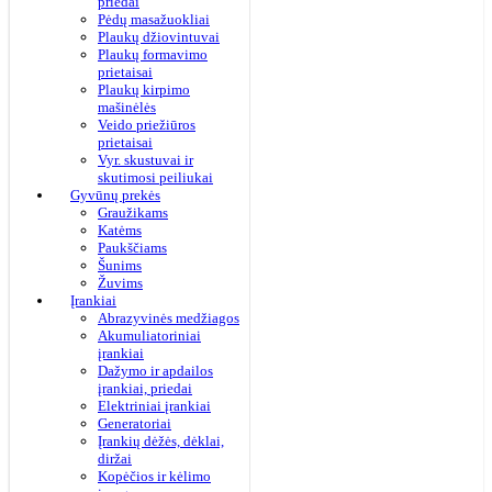
priedai
Pėdų masažuokliai
Plaukų džiovintuvai
Plaukų formavimo
prietaisai
Plaukų kirpimo
mašinėlės
Veido priežiūros
prietaisai
Vyr. skustuvai ir
skutimosi peiliukai
Gyvūnų prekės
Graužikams
Katėms
Paukščiams
Šunims
Žuvims
Įrankiai
Abrazyvinės medžiagos
Akumuliatoriniai
įrankiai
Dažymo ir apdailos
įrankiai, priedai
Elektriniai įrankiai
Generatoriai
Įrankių dėžės, dėklai,
diržai
Kopėčios ir kėlimo