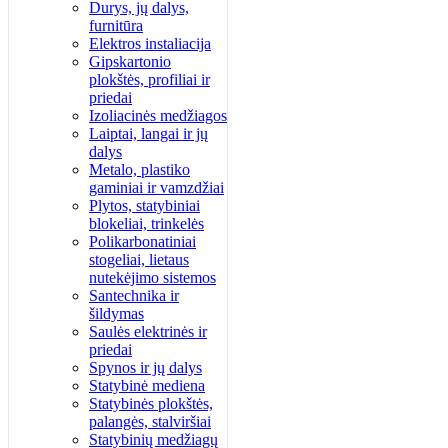
Durys, jų dalys,
furnitūra
Elektros instaliacija
Gipskartonio
plokštės, profiliai ir
priedai
Izoliacinės medžiagos
Laiptai, langai ir jų
dalys
Metalo, plastiko
gaminiai ir vamzdžiai
Plytos, statybiniai
blokeliai, trinkelės
Polikarbonatiniai
stogeliai, lietaus
nutekėjimo sistemos
Santechnika ir
šildymas
Saulės elektrinės ir
priedai
Spynos ir jų dalys
Statybinė mediena
Statybinės plokštės,
palangės, stalviršiai
Statybinių medžiagų