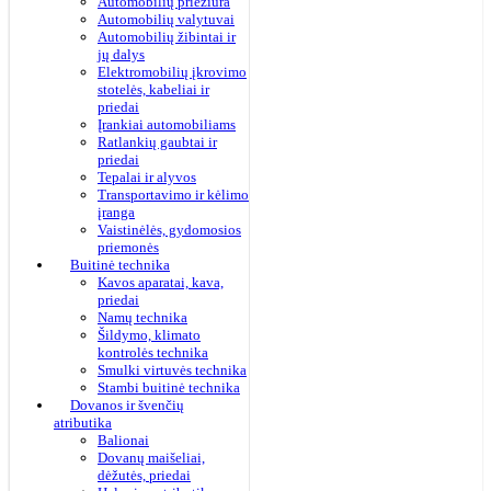
Automobilių priežiūra
Automobilių valytuvai
Automobilių žibintai ir
jų dalys
Elektromobilių įkrovimo
stotelės, kabeliai ir
priedai
Įrankiai automobiliams
Ratlankių gaubtai ir
priedai
Tepalai ir alyvos
Transportavimo ir kėlimo
įranga
Vaistinėlės, gydomosios
priemonės
Buitinė technika
Kavos aparatai, kava,
priedai
Namų technika
Šildymo, klimato
kontrolės technika
Smulki virtuvės technika
Stambi buitinė technika
Dovanos ir švenčių
atributika
Balionai
Dovanų maišeliai,
dėžutės, priedai