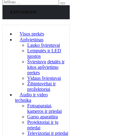
KATEGORIJOS
Visos prekės
Apšvietimas
Lauko šviestuvai
Lemputės ir LED
juostos
Šviestuvų detalės ir
kitos apšvietimo
prekės
Vidaus šviestuvai
Žibintuvėliai ir
prožektoriai
Audio ir video
technika
Fotoaparatai,
kameros ir priedai
Garso aparatūra
Projektoriai ir jų
priedai
Televizoriai ir priedai