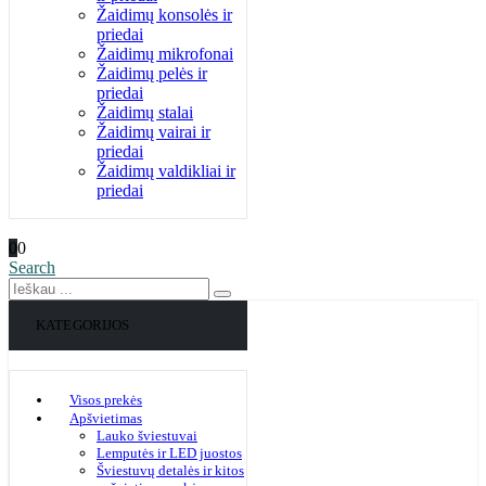
Žaidimų konsolės ir
priedai
Žaidimų mikrofonai
Žaidimų pelės ir
priedai
Žaidimų stalai
Žaidimų vairai ir
priedai
Žaidimų valdikliai ir
priedai
0
0
Search
KATEGORIJOS
Visos prekės
Apšvietimas
Lauko šviestuvai
Lemputės ir LED juostos
Šviestuvų detalės ir kitos