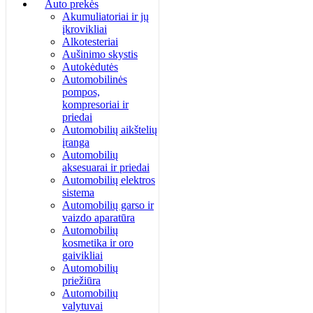
Auto prekės
Akumuliatoriai ir jų
įkrovikliai
Alkotesteriai
Aušinimo skystis
Autokėdutės
Automobilinės
pompos,
kompresoriai ir
priedai
Automobilių aikštelių
įranga
Automobilių
aksesuarai ir priedai
Automobilių elektros
sistema
Automobilių garso ir
vaizdo aparatūra
Automobilių
kosmetika ir oro
gaivikliai
Automobilių
priežiūra
Automobilių
valytuvai