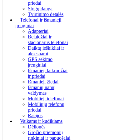
priedai
Stogų danga
Tvirtinimo detalės
Telefonai ir išmanieji
įrenginiai
Adapteriai
Belaidžiai ir
stacionarūs telefonai
Daiktų ieškikliai ir
aksesuarai
GPS sekimo
įrenginiai
Išmanieji laikrodžiai
ir priedai
Išmanieji žiedai
Išmanių namų
valdymas
Mobilieji telefonai
Mobiliųjų telefonų
priedai
Racijos
Vaikams ir kūdikiams
Dėlionės
Grožio priemonių
rinkiniai ir papuošalai