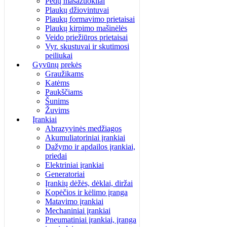
Pėdų masažuokliai
Plaukų džiovintuvai
Plaukų formavimo prietaisai
Plaukų kirpimo mašinėlės
Veido priežiūros prietaisai
Vyr. skustuvai ir skutimosi
peiliukai
Gyvūnų prekės
Graužikams
Katėms
Paukščiams
Šunims
Žuvims
Įrankiai
Abrazyvinės medžiagos
Akumuliatoriniai įrankiai
Dažymo ir apdailos įrankiai,
priedai
Elektriniai įrankiai
Generatoriai
Įrankių dėžės, dėklai, diržai
Kopėčios ir kėlimo įranga
Matavimo įrankiai
Mechaniniai įrankiai
Pneumatiniai įrankiai, įranga