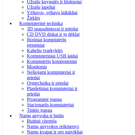
Užrašų knygutės ir bloknotai
Užrašų lapeliai
Vėliavos, vėliavų laikikliai
Žirklės
Kompiuterinė technika
3D spausdintuvai ir priedai
CD DVD diskai ir jų dėklai
Išoriniai kompiuterių
įrenginiai
Kabelių tvarkyklės
Kompiuteriniai USB laidai
Kompiuterių komponentai
Monitoriai
Nešiojami kompiuteriai ir
priedai
Orgtechnika ir priedai
Planšetiniai kompiuteriai ir
priedai
Programinė įranga
Stacionarūs kompiuteriai
Tinklo įranga
Namų apyvoka ir buitis
Buitinė chemija
Namų apyvokos reikmenys
Namų kvapai ir oro gaivikliai