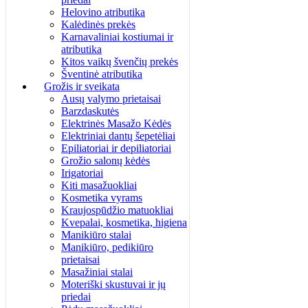
Helovino atributika
Kalėdinės prekės
Karnavaliniai kostiumai ir
atributika
Kitos vaikų švenčių prekės
Šventinė atributika
Grožis ir sveikata
Ausų valymo prietaisai
Barzdaskutės
Elektrinės Masažo Kėdės
Elektriniai dantų šepetėliai
Epiliatoriai ir depiliatoriai
Grožio salonų kėdės
Irigatoriai
Kiti masažuokliai
Kosmetika vyrams
Kraujospūdžio matuokliai
Kvepalai, kosmetika, higiena
Manikiūro stalai
Manikiūro, pedikiūro
prietaisai
Masažiniai stalai
Moteriški skustuvai ir jų
priedai