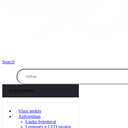
Search
KATEGORIJOS
Visos prekės
Apšvietimas
Lauko šviestuvai
Lemputės ir LED juostos