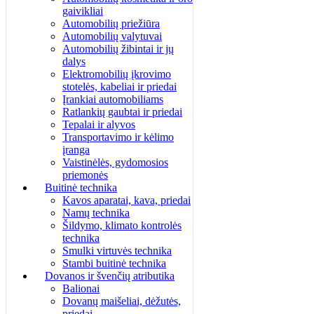
gaivikliai
Automobilių priežiūra
Automobilių valytuvai
Automobilių žibintai ir jų
dalys
Elektromobilių įkrovimo
stotelės, kabeliai ir priedai
Įrankiai automobiliams
Ratlankių gaubtai ir priedai
Tepalai ir alyvos
Transportavimo ir kėlimo
įranga
Vaistinėlės, gydomosios
priemonės
Buitinė technika
Kavos aparatai, kava, priedai
Namų technika
Šildymo, klimato kontrolės
technika
Smulki virtuvės technika
Stambi buitinė technika
Dovanos ir švenčių atributika
Balionai
Dovanų maišeliai, dėžutės,
priedai