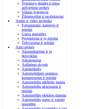
Šviestuvų detalės ir kitos
apšvietimo prekės
Vidaus šviestuvai
Žibintuvėliai ir prožektoriai
Audio ir video technika
Fotoaparatai, kameros ir
priedai
Garso aparatūra
Projektoriai ir jų priedai
Televizoriai ir priedai
Auto prekės
Akumuliatoriai ir jų
įkrovikliai
Alkotesteriai
Aušinimo skystis
Autokėdutės
Automobilinės pompos,
kompresoriai ir priedai
Automobilių aikštelių įranga
Automobilių aksesuarai ir
priedai
Automobilių elektros sistema
Automobilių garso ir vaizdo
aparatūra
Automobilių kosmetika ir oro