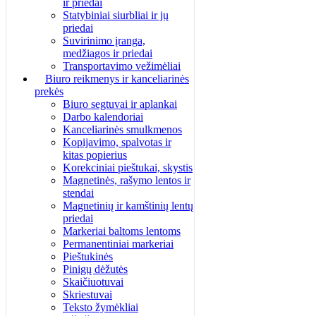
ir priedai
Statybiniai siurbliai ir jų
priedai
Suvirinimo įranga,
medžiagos ir priedai
Transportavimo vežimėliai
Biuro reikmenys ir kanceliarinės
prekės
Biuro segtuvai ir aplankai
Darbo kalendoriai
Kanceliarinės smulkmenos
Kopijavimo, spalvotas ir
kitas popierius
Korekciniai pieštukai, skystis
Magnetinės, rašymo lentos ir
stendai
Magnetinių ir kamštinių lentų
priedai
Markeriai baltoms lentoms
Permanentiniai markeriai
Pieštukinės
Pinigų dėžutės
Skaičiuotuvai
Skriestuvai
Teksto žymėkliai