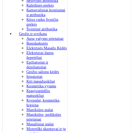
Helovino atributika
Kalėdinės prekės
Karnavaliniai kostiumai
ir atributika
Kitos vaikų švenčių
prekės
Šventinė atributika
Grožis ir sveikata
Ausų valymo prietaisai
Barzdaskutės
Elektrinės Masažo Kėdės
Elektriniai dantų
šepetėliai
Epiliatoriai ir
depiliatoriai
Grožio salonų kėdės
Irigatoriai
Kiti masažuokliai
Kosmetika vyrams
Kraujospūdžio
matuokliai
Kvepalai, kosmetika,
higiena
Manikiūro stalai
Manikiūro, pedikiūro
prietaisai
Masažiniai stalai
Moteriški skustuvai ir jų