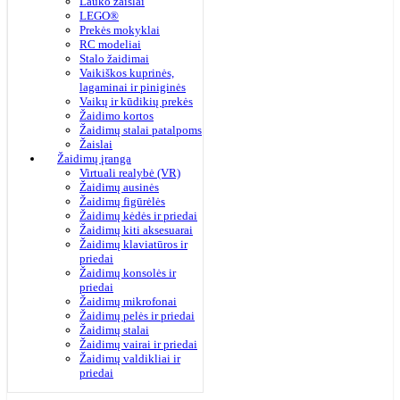
Lauko žaislai
LEGO®
Prekės mokyklai
RC modeliai
Stalo žaidimai
Vaikiškos kuprinės,
lagaminai ir piniginės
Vaikų ir kūdikių prekės
Žaidimo kortos
Žaidimų stalai patalpoms
Žaislai
Žaidimų įranga
Virtuali realybė (VR)
Žaidimų ausinės
Žaidimų figūrėlės
Žaidimų kėdės ir priedai
Žaidimų kiti aksesuarai
Žaidimų klaviatūros ir
priedai
Žaidimų konsolės ir
priedai
Žaidimų mikrofonai
Žaidimų pelės ir priedai
Žaidimų stalai
Žaidimų vairai ir priedai
Žaidimų valdikliai ir
priedai