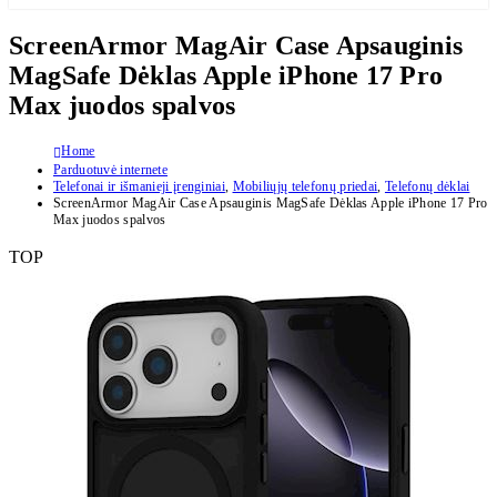
ScreenArmor MagAir Case Apsauginis
MagSafe Dėklas Apple iPhone 17 Pro
Max juodos spalvos
Home
Parduotuvė internete
Telefonai ir išmanieji įrenginiai
,
Mobiliųjų telefonų priedai
,
Telefonų dėklai
ScreenArmor MagAir Case Apsauginis MagSafe Dėklas Apple iPhone 17 Pro
Max juodos spalvos
TOP