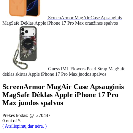
ScreenArmor MagAir Case Apsauginis
MagSafe Dėklas Apple iPhone 17 Pro Max oranžinės spalvos
Guess IML Flowers Pearl Strap MagSafe
dėklas skirtas Apple iPhone 17 Pro Max juodos spalvos
ScreenArmor MagAir Case Apsauginis
MagSafe Dėklas Apple iPhone 17 Pro
Max juodos spalvos
Prekės kodas:
@1270447
0
out of 5
( Atsiliepimų dar nėra. )