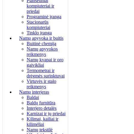
Planšetiniai
kompiuteriai ir
priedai
Programinė įranga
Stacionarūs
kompiuteriai
Tinklo įranga
Namų apyvoka ir buitis
Buitinė chemija
Namų apyvokos
reikmenys
Namų kvapai ir oro
gaivikliai
Termometrai ir
drėgmės surinktuvai
Virtuvės ir stalo
reikmenys
Namų interjeras
Baldai
Baldų furnitūra
Interjero detalės
Karnizai ir jų priedai
Kilimai, kailiai ir
kilimėliai
Namų tekstilė