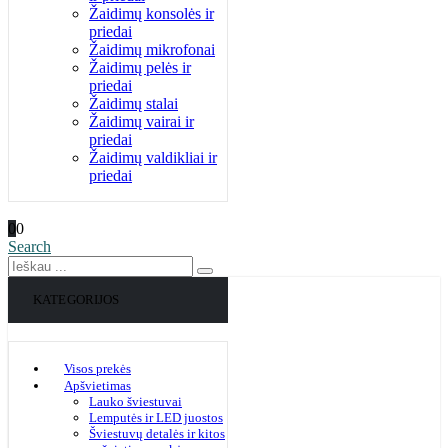
Žaidimų konsolės ir
priedai
Žaidimų mikrofonai
Žaidimų pelės ir
priedai
Žaidimų stalai
Žaidimų vairai ir
priedai
Žaidimų valdikliai ir
priedai
0
0
Search
KATEGORIJOS
Visos prekės
Apšvietimas
Lauko šviestuvai
Lemputės ir LED juostos
Šviestuvų detalės ir kitos