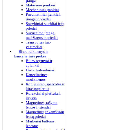
įranga
Matavimo įrankiai
Mechaniniai įrankiai
Pneumatiniai įrankiai,
įranga ir priedai
Statybiniai siurbliai ir jų
priedai
Suvirinimo įranga,
medžiagos ir priedai
Transportavimo
vežimėliai
Biuro reikmenys ir
kanceliarinės prekės
Biuro segtuvai ir
aplankai
Darbo kalendoriai
Kanceliarinės
smulkmenos
Kopijavimo, spalvotas ir
kitas popierius
Korekciniai pieštukai,
skystis
Magnetinės, rašymo
lentos ir stendai
Magnetinių ir kamštinių
lentų priedai
Markeriai baltoms
lentoms