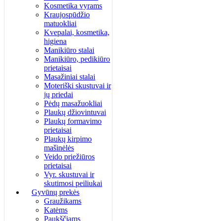
Kosmetika vyrams
Kraujospūdžio
matuokliai
Kvepalai, kosmetika,
higiena
Manikiūro stalai
Manikiūro, pedikiūro
prietaisai
Masažiniai stalai
Moteriški skustuvai ir
jų priedai
Pėdų masažuokliai
Plaukų džiovintuvai
Plaukų formavimo
prietaisai
Plaukų kirpimo
mašinėlės
Veido priežiūros
prietaisai
Vyr. skustuvai ir
skutimosi peiliukai
Gyvūnų prekės
Graužikams
Katėms
Paukščiams