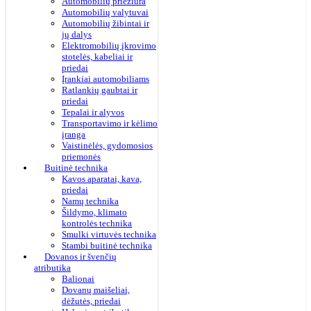
Automobilių priežiūra
Automobilių valytuvai
Automobilių žibintai ir
jų dalys
Elektromobilių įkrovimo
stotelės, kabeliai ir
priedai
Įrankiai automobiliams
Ratlankių gaubtai ir
priedai
Tepalai ir alyvos
Transportavimo ir kėlimo
įranga
Vaistinėlės, gydomosios
priemonės
Buitinė technika
Kavos aparatai, kava,
priedai
Namų technika
Šildymo, klimato
kontrolės technika
Smulki virtuvės technika
Stambi buitinė technika
Dovanos ir švenčių
atributika
Balionai
Dovanų maišeliai,
dėžutės, priedai