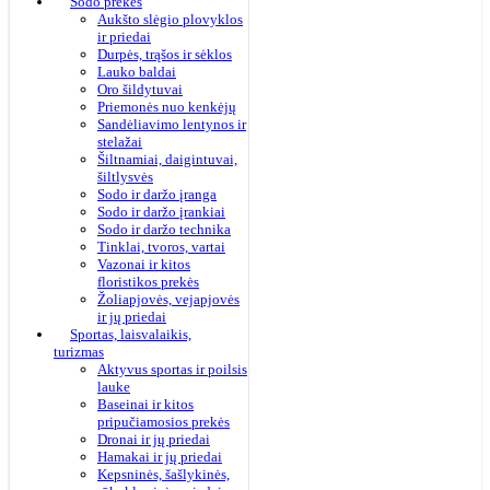
Sodo prekės
Aukšto slėgio plovyklos
ir priedai
Durpės, trąšos ir sėklos
Lauko baldai
Oro šildytuvai
Priemonės nuo kenkėjų
Sandėliavimo lentynos ir
stelažai
Šiltnamiai, daigintuvai,
šiltlysvės
Sodo ir daržo įranga
Sodo ir daržo įrankiai
Sodo ir daržo technika
Tinklai, tvoros, vartai
Vazonai ir kitos
floristikos prekės
Žoliapjovės, vejapjovės
ir jų priedai
Sportas, laisvalaikis,
turizmas
Aktyvus sportas ir poilsis
lauke
Baseinai ir kitos
pripučiamosios prekės
Dronai ir jų priedai
Hamakai ir jų priedai
Kepsninės, šašlykinės,