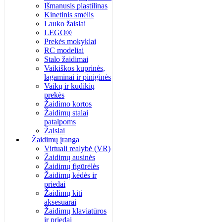
Išmanusis plastilinas
Kinetinis smėlis
Lauko žaislai
LEGO®
Prekės mokyklai
RC modeliai
Stalo žaidimai
Vaikiškos kuprinės,
lagaminai ir piniginės
Vaikų ir kūdikių
prekės
Žaidimo kortos
Žaidimų stalai
patalpoms
Žaislai
Žaidimų įranga
Virtuali realybė (VR)
Žaidimų ausinės
Žaidimų figūrėlės
Žaidimų kėdės ir
priedai
Žaidimų kiti
aksesuarai
Žaidimų klaviatūros
ir priedai