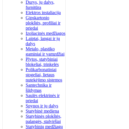
Durys, jų dalys,
furnitūra
Elektros instaliacija
Gipskartonio
plokštės, profiliai ir
priedai
Izoliacinės medžiagos
Laiptai, langai ir jų
dalys
Metalo, plastiko
gaminiai ir vamzdžiai
Plytos, statybiniai
blokeliai, trinkelės
Polikarbonatiniai
stogeliai, lietaus
nutekėjimo sistemos
Santechnika ir
šildymas
Saulės elektrinės ir
priedai
Spynos ir jų dalys
Statybinė mediena
Statybinės plokštės,
palangės, stalviršiai
Statybinių medžiagų