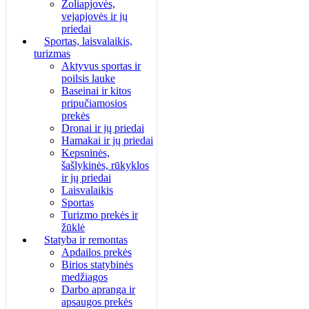
Žoliapjovės,
vejapjovės ir jų
priedai
Sportas, laisvalaikis,
turizmas
Aktyvus sportas ir
poilsis lauke
Baseinai ir kitos
pripučiamosios
prekės
Dronai ir jų priedai
Hamakai ir jų priedai
Kepsninės,
šašlykinės, rūkyklos
ir jų priedai
Laisvalaikis
Sportas
Turizmo prekės ir
žūklė
Statyba ir remontas
Apdailos prekės
Birios statybinės
medžiagos
Darbo apranga ir
apsaugos prekės