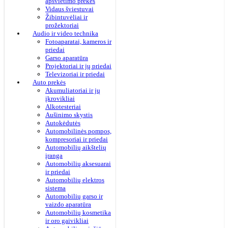
apšvietimo prekės
Vidaus šviestuvai
Žibintuvėliai ir
prožektoriai
Audio ir video technika
Fotoaparatai, kameros ir
priedai
Garso aparatūra
Projektoriai ir jų priedai
Televizoriai ir priedai
Auto prekės
Akumuliatoriai ir jų
įkrovikliai
Alkotesteriai
Aušinimo skystis
Autokėdutės
Automobilinės pompos,
kompresoriai ir priedai
Automobilių aikštelių
įranga
Automobilių aksesuarai
ir priedai
Automobilių elektros
sistema
Automobilių garso ir
vaizdo aparatūra
Automobilių kosmetika
ir oro gaivikliai