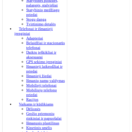
Statybinės plokštės,
palangės, stalviršiai
Statybinių medžiagų
priedai
Stogų danga
Tvirtinimo detalės
Telefonai ir išmanieji
įrenginiai
Adapteriai
Belaidžiai ir stacionarūs
telefonai
Daiktų ieškikliai ir
aksesuarai
GPS sekimo įrenginiai
Išmanieji laikrodžiai ir
priedai
Išmanieji žiedai
Išmanių namų valdymas
Mobilieji telefonai
Mobiliųjų telefonų
priedai
Racijos
Vaikams ir kūdikiams
Dėlionės
Grožio priemonių
rinkiniai ir papuošalai
Išmanusis plastilinas
Kinetinis smėlis