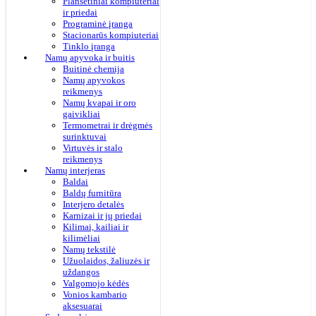
Planšetiniai kompiuteriai
ir priedai
Programinė įranga
Stacionarūs kompiuteriai
Tinklo įranga
Namų apyvoka ir buitis
Buitinė chemija
Namų apyvokos
reikmenys
Namų kvapai ir oro
gaivikliai
Termometrai ir drėgmės
surinktuvai
Virtuvės ir stalo
reikmenys
Namų interjeras
Baldai
Baldų furnitūra
Interjero detalės
Karnizai ir jų priedai
Kilimai, kailiai ir
kilimėliai
Namų tekstilė
Užuolaidos, žaliuzės ir
uždangos
Valgomojo kėdės
Vonios kambario
aksesuarai