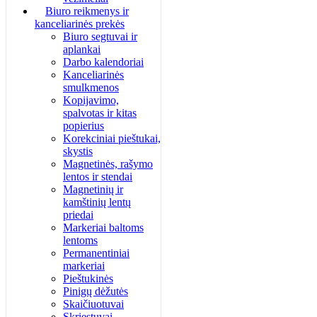
Biuro reikmenys ir
kanceliarinės prekės
Biuro segtuvai ir
aplankai
Darbo kalendoriai
Kanceliarinės
smulkmenos
Kopijavimo,
spalvotas ir kitas
popierius
Korekciniai pieštukai,
skystis
Magnetinės, rašymo
lentos ir stendai
Magnetinių ir
kamštinių lentų
priedai
Markeriai baltoms
lentoms
Permanentiniai
markeriai
Pieštukinės
Pinigų dėžutės
Skaičiuotuvai
Skriestuvai