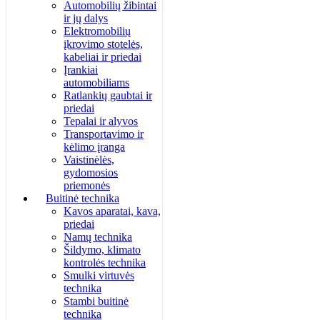
Automobilių žibintai
ir jų dalys
Elektromobilių
įkrovimo stotelės,
kabeliai ir priedai
Įrankiai
automobiliams
Ratlankių gaubtai ir
priedai
Tepalai ir alyvos
Transportavimo ir
kėlimo įranga
Vaistinėlės,
gydomosios
priemonės
Buitinė technika
Kavos aparatai, kava,
priedai
Namų technika
Šildymo, klimato
kontrolės technika
Smulki virtuvės
technika
Stambi buitinė
technika