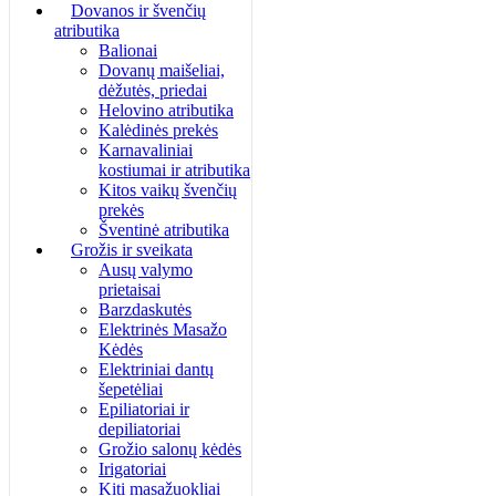
Dovanos ir švenčių
atributika
Balionai
Dovanų maišeliai,
dėžutės, priedai
Helovino atributika
Kalėdinės prekės
Karnavaliniai
kostiumai ir atributika
Kitos vaikų švenčių
prekės
Šventinė atributika
Grožis ir sveikata
Ausų valymo
prietaisai
Barzdaskutės
Elektrinės Masažo
Kėdės
Elektriniai dantų
šepetėliai
Epiliatoriai ir
depiliatoriai
Grožio salonų kėdės
Irigatoriai
Kiti masažuokliai