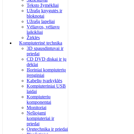
Teksto žymėkliai
Užrašų knygutės ir
bloknotai
Užrašų lapeliai
Vėliavos, vėliavų
laikikliai
Žirklės
Kompiuterinė technika
3D spausdintuvai ir
priedai
CD DVD diskai ir jų
dėklai
Išoriniai kompiuterių
įrenginiai
Kabelių tvarkyklės
Kompiuteriniai USB
laidai
Kompiuterių
komponentai
Monitoriai
Nešiojami
kompiuteriai ir
priedai
Orgtechnika ir priedai