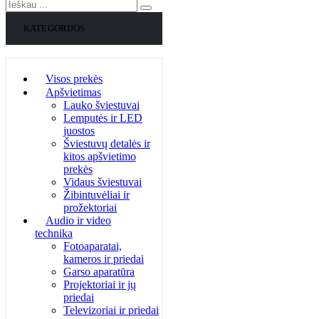
KATEGORIJOS
Visos prekės
Apšvietimas
Lauko šviestuvai
Lemputės ir LED
juostos
Šviestuvų detalės ir
kitos apšvietimo
prekės
Vidaus šviestuvai
Žibintuvėliai ir
prožektoriai
Audio ir video
technika
Fotoaparatai,
kameros ir priedai
Garso aparatūra
Projektoriai ir jų
priedai
Televizoriai ir priedai