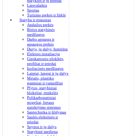
rūkyklos ir jų priedai
Laisvalaikis
Sportas
Turizmo prekės ir žūklė
Statyba ir remontas
Apdailos prekės
Birios statybinės
medžiagos
Darbo apranga ir
apsaugos prekės
Durys, jų dalys, furnitūra
Elektros instaliacija
Gipskartonio plokštės,
profiliai ir priedai
Izoliacinės medžiagos
Laiptai, langai ir jų dalys
Metalo, plastiko
gaminiai ir vamzdžiai
Plytos, statybiniai
blokeliai, trinkelės
Polikarbonatiniai
stogeliai, lietaus
nutekėjimo sistemos
Santechnika ir šildymas
Saulės elektrinės ir
priedai
Spynos ir jų dalys
Statybinė mediena