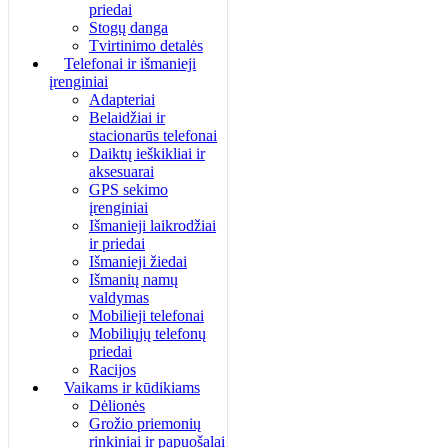
priedai
Stogų danga
Tvirtinimo detalės
Telefonai ir išmanieji
įrenginiai
Adapteriai
Belaidžiai ir
stacionarūs telefonai
Daiktų ieškikliai ir
aksesuarai
GPS sekimo
įrenginiai
Išmanieji laikrodžiai
ir priedai
Išmanieji žiedai
Išmanių namų
valdymas
Mobilieji telefonai
Mobiliųjų telefonų
priedai
Racijos
Vaikams ir kūdikiams
Dėlionės
Grožio priemonių
rinkiniai ir papuošalai