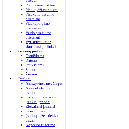
priedai
Pėdų masažuokliai
Plaukų džiovintuvai
Plaukų formavimo
prietaisai
Plaukų kirpimo
mašinėlės
Veido priežiūros
prietaisai
Vyr. skustuvai ir
skutimosi peiliukai
Gyvūnų prekės
Graužikams
Katėms
Paukščiams
Šunims
Žuvims
Įrankiai
Abrazyvinės medžiagos
Akumuliatoriniai
įrankiai
Dažymo ir apdailos
įrankiai, priedai
Elektriniai įrankiai
Generatoriai
Įrankių dėžės, dėklai,
diržai
Kopėčios ir kėlimo