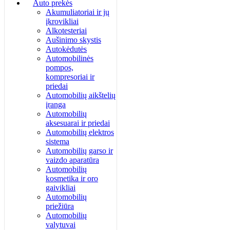
Auto prekės
Akumuliatoriai ir jų
įkrovikliai
Alkotesteriai
Aušinimo skystis
Autokėdutės
Automobilinės
pompos,
kompresoriai ir
priedai
Automobilių aikštelių
įranga
Automobilių
aksesuarai ir priedai
Automobilių elektros
sistema
Automobilių garso ir
vaizdo aparatūra
Automobilių
kosmetika ir oro
gaivikliai
Automobilių
priežiūra
Automobilių
valytuvai