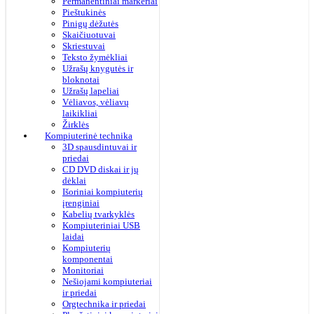
Permanentiniai markeriai
Pieštukinės
Pinigų dėžutės
Skaičiuotuvai
Skriestuvai
Teksto žymėkliai
Užrašų knygutės ir
bloknotai
Užrašų lapeliai
Vėliavos, vėliavų
laikikliai
Žirklės
Kompiuterinė technika
3D spausdintuvai ir
priedai
CD DVD diskai ir jų
dėklai
Išoriniai kompiuterių
įrenginiai
Kabelių tvarkyklės
Kompiuteriniai USB
laidai
Kompiuterių
komponentai
Monitoriai
Nešiojami kompiuteriai
ir priedai
Orgtechnika ir priedai