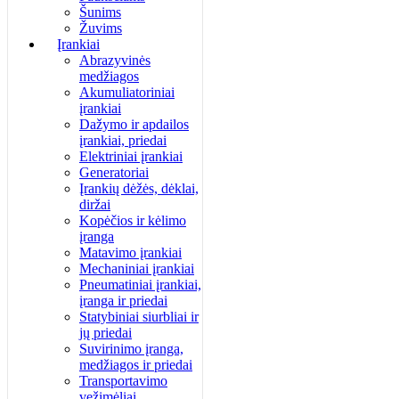
Šunims
Žuvims
Įrankiai
Abrazyvinės
medžiagos
Akumuliatoriniai
įrankiai
Dažymo ir apdailos
įrankiai, priedai
Elektriniai įrankiai
Generatoriai
Įrankių dėžės, dėklai,
diržai
Kopėčios ir kėlimo
įranga
Matavimo įrankiai
Mechaniniai įrankiai
Pneumatiniai įrankiai,
įranga ir priedai
Statybiniai siurbliai ir
jų priedai
Suvirinimo įranga,
medžiagos ir priedai
Transportavimo
vežimėliai