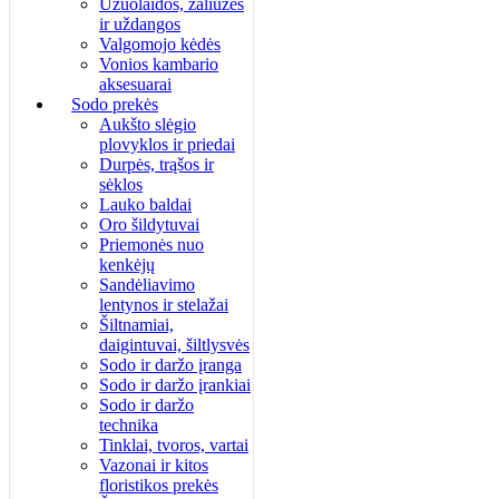
Užuolaidos, žaliuzės
ir uždangos
Valgomojo kėdės
Vonios kambario
aksesuarai
Sodo prekės
Aukšto slėgio
plovyklos ir priedai
Durpės, trąšos ir
sėklos
Lauko baldai
Oro šildytuvai
Priemonės nuo
kenkėjų
Sandėliavimo
lentynos ir stelažai
Šiltnamiai,
daigintuvai, šiltlysvės
Sodo ir daržo įranga
Sodo ir daržo įrankiai
Sodo ir daržo
technika
Tinklai, tvoros, vartai
Vazonai ir kitos
floristikos prekės