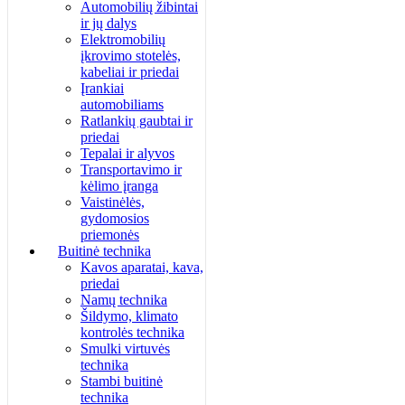
Automobilių žibintai
ir jų dalys
Elektromobilių
įkrovimo stotelės,
kabeliai ir priedai
Įrankiai
automobiliams
Ratlankių gaubtai ir
priedai
Tepalai ir alyvos
Transportavimo ir
kėlimo įranga
Vaistinėlės,
gydomosios
priemonės
Buitinė technika
Kavos aparatai, kava,
priedai
Namų technika
Šildymo, klimato
kontrolės technika
Smulki virtuvės
technika
Stambi buitinė
technika