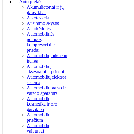
Auto prekės
Akumuliatoriai ir jų
įkrovikliai
Alkotesteriai
Aušinimo skystis
Autokėdutės
Automobilinės
pompos,
kompresoriai ir
priedai
Automobilių aikštelių
įranga
Automobilių
aksesuarai ir priedai
Automobilių elektros
sistema
Automobilių garso ir
vaizdo aparatūra
Automobilių
kosmetika ir oro
gaivikliai
Automobilių
priežiūra
Automobilių
valytuvai