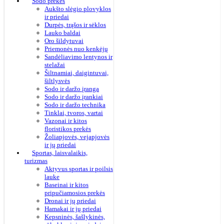
Sodo prekės
Aukšto slėgio plovyklos
ir priedai
Durpės, trąšos ir sėklos
Lauko baldai
Oro šildytuvai
Priemonės nuo kenkėjų
Sandėliavimo lentynos ir
stelažai
Šiltnamiai, daigintuvai,
šiltlysvės
Sodo ir daržo įranga
Sodo ir daržo įrankiai
Sodo ir daržo technika
Tinklai, tvoros, vartai
Vazonai ir kitos
floristikos prekės
Žoliapjovės, vejapjovės
ir jų priedai
Sportas, laisvalaikis,
turizmas
Aktyvus sportas ir poilsis
lauke
Baseinai ir kitos
pripučiamosios prekės
Dronai ir jų priedai
Hamakai ir jų priedai
Kepsninės, šašlykinės,