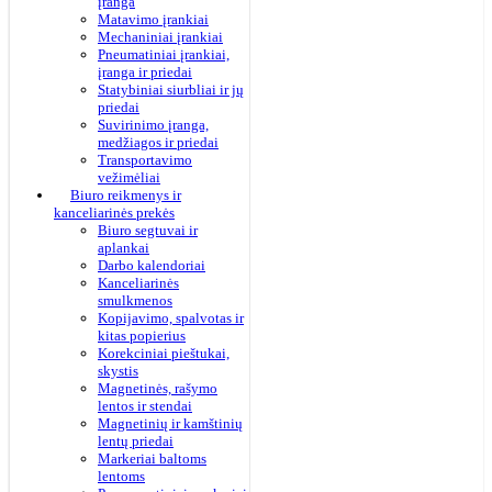
įranga
Matavimo įrankiai
Mechaniniai įrankiai
Pneumatiniai įrankiai,
įranga ir priedai
Statybiniai siurbliai ir jų
priedai
Suvirinimo įranga,
medžiagos ir priedai
Transportavimo
vežimėliai
Biuro reikmenys ir
kanceliarinės prekės
Biuro segtuvai ir
aplankai
Darbo kalendoriai
Kanceliarinės
smulkmenos
Kopijavimo, spalvotas ir
kitas popierius
Korekciniai pieštukai,
skystis
Magnetinės, rašymo
lentos ir stendai
Magnetinių ir kamštinių
lentų priedai
Markeriai baltoms
lentoms