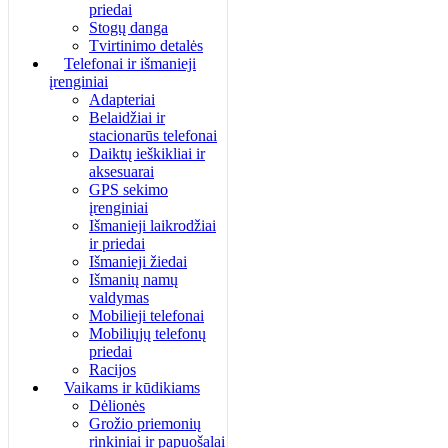
priedai
Stogų danga
Tvirtinimo detalės
Telefonai ir išmanieji
įrenginiai
Adapteriai
Belaidžiai ir
stacionarūs telefonai
Daiktų ieškikliai ir
aksesuarai
GPS sekimo
įrenginiai
Išmanieji laikrodžiai
ir priedai
Išmanieji žiedai
Išmanių namų
valdymas
Mobilieji telefonai
Mobiliųjų telefonų
priedai
Racijos
Vaikams ir kūdikiams
Dėlionės
Grožio priemonių
rinkiniai ir papuošalai