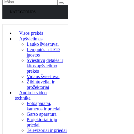
KATEGORIJOS
Visos prekės
Apšvietimas
Lauko šviestuvai
Lemputės ir LED
juostos
Šviestuvų detalės ir
kitos apšvietimo
prekės
Vidaus šviestuvai
Žibintuvėliai ir
prožektoriai
Audio ir video
technika
Fotoaparatai,
kameros ir priedai
Garso aparatūra
Projektoriai ir jų
priedai
Televizoriai ir priedai