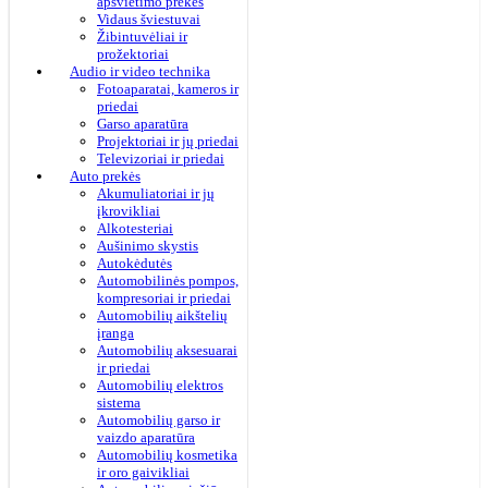
apšvietimo prekės
Vidaus šviestuvai
Žibintuvėliai ir
prožektoriai
Audio ir video technika
Fotoaparatai, kameros ir
priedai
Garso aparatūra
Projektoriai ir jų priedai
Televizoriai ir priedai
Auto prekės
Akumuliatoriai ir jų
įkrovikliai
Alkotesteriai
Aušinimo skystis
Autokėdutės
Automobilinės pompos,
kompresoriai ir priedai
Automobilių aikštelių
įranga
Automobilių aksesuarai
ir priedai
Automobilių elektros
sistema
Automobilių garso ir
vaizdo aparatūra
Automobilių kosmetika
ir oro gaivikliai