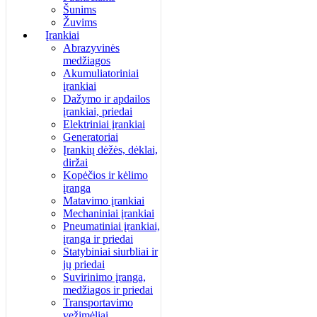
Šunims
Žuvims
Įrankiai
Abrazyvinės
medžiagos
Akumuliatoriniai
įrankiai
Dažymo ir apdailos
įrankiai, priedai
Elektriniai įrankiai
Generatoriai
Įrankių dėžės, dėklai,
diržai
Kopėčios ir kėlimo
įranga
Matavimo įrankiai
Mechaniniai įrankiai
Pneumatiniai įrankiai,
įranga ir priedai
Statybiniai siurbliai ir
jų priedai
Suvirinimo įranga,
medžiagos ir priedai
Transportavimo
vežimėliai