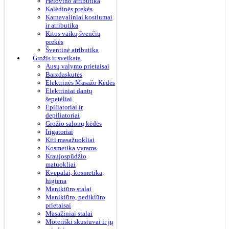
Helovino atributika
Kalėdinės prekės
Karnavaliniai kostiumai
ir atributika
Kitos vaikų švenčių
prekės
Šventinė atributika
Grožis ir sveikata
Ausų valymo prietaisai
Barzdaskutės
Elektrinės Masažo Kėdės
Elektriniai dantų
šepetėliai
Epiliatoriai ir
depiliatoriai
Grožio salonų kėdės
Irigatoriai
Kiti masažuokliai
Kosmetika vyrams
Kraujospūdžio
matuokliai
Kvepalai, kosmetika,
higiena
Manikiūro stalai
Manikiūro, pedikiūro
prietaisai
Masažiniai stalai
Moteriški skustuvai ir jų