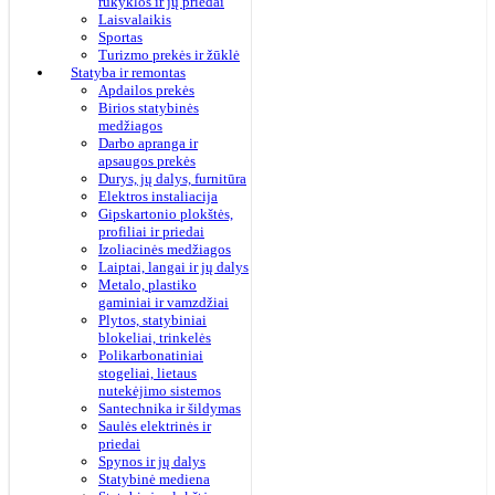
rūkyklos ir jų priedai
Laisvalaikis
Sportas
Turizmo prekės ir žūklė
Statyba ir remontas
Apdailos prekės
Birios statybinės
medžiagos
Darbo apranga ir
apsaugos prekės
Durys, jų dalys, furnitūra
Elektros instaliacija
Gipskartonio plokštės,
profiliai ir priedai
Izoliacinės medžiagos
Laiptai, langai ir jų dalys
Metalo, plastiko
gaminiai ir vamzdžiai
Plytos, statybiniai
blokeliai, trinkelės
Polikarbonatiniai
stogeliai, lietaus
nutekėjimo sistemos
Santechnika ir šildymas
Saulės elektrinės ir
priedai
Spynos ir jų dalys
Statybinė mediena