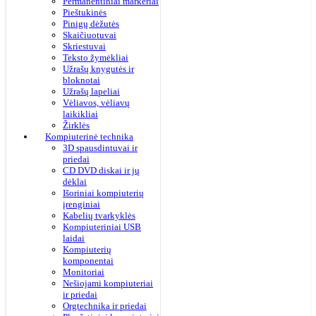
Permanentiniai markeriai
Pieštukinės
Pinigų dėžutės
Skaičiuotuvai
Skriestuvai
Teksto žymėkliai
Užrašų knygutės ir
bloknotai
Užrašų lapeliai
Vėliavos, vėliavų
laikikliai
Žirklės
Kompiuterinė technika
3D spausdintuvai ir
priedai
CD DVD diskai ir jų
dėklai
Išoriniai kompiuterių
įrenginiai
Kabelių tvarkyklės
Kompiuteriniai USB
laidai
Kompiuterių
komponentai
Monitoriai
Nešiojami kompiuteriai
ir priedai
Orgtechnika ir priedai