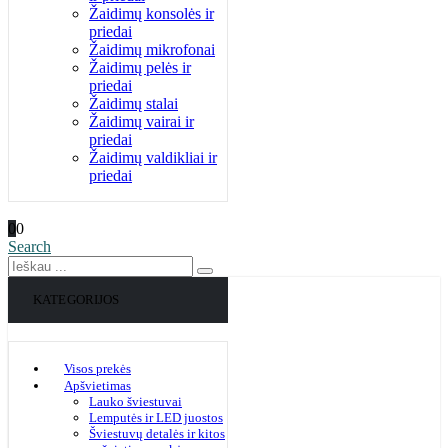
Žaidimų konsolės ir
priedai
Žaidimų mikrofonai
Žaidimų pelės ir
priedai
Žaidimų stalai
Žaidimų vairai ir
priedai
Žaidimų valdikliai ir
priedai
0
0
Search
KATEGORIJOS
Visos prekės
Apšvietimas
Lauko šviestuvai
Lemputės ir LED juostos
Šviestuvų detalės ir kitos