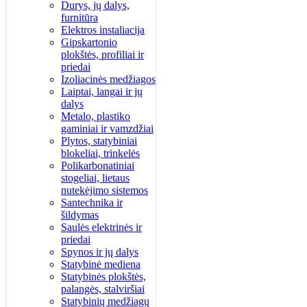
Durys, jų dalys,
furnitūra
Elektros instaliacija
Gipskartonio
plokštės, profiliai ir
priedai
Izoliacinės medžiagos
Laiptai, langai ir jų
dalys
Metalo, plastiko
gaminiai ir vamzdžiai
Plytos, statybiniai
blokeliai, trinkelės
Polikarbonatiniai
stogeliai, lietaus
nutekėjimo sistemos
Santechnika ir
šildymas
Saulės elektrinės ir
priedai
Spynos ir jų dalys
Statybinė mediena
Statybinės plokštės,
palangės, stalviršiai
Statybinių medžiagų