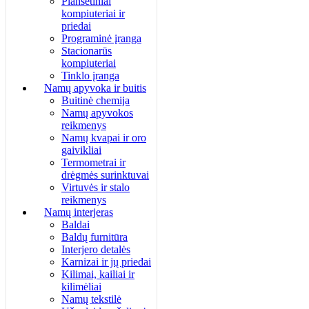
Planšetiniai
kompiuteriai ir
priedai
Programinė įranga
Stacionarūs
kompiuteriai
Tinklo įranga
Namų apyvoka ir buitis
Buitinė chemija
Namų apyvokos
reikmenys
Namų kvapai ir oro
gaivikliai
Termometrai ir
drėgmės surinktuvai
Virtuvės ir stalo
reikmenys
Namų interjeras
Baldai
Baldų furnitūra
Interjero detalės
Karnizai ir jų priedai
Kilimai, kailiai ir
kilimėliai
Namų tekstilė