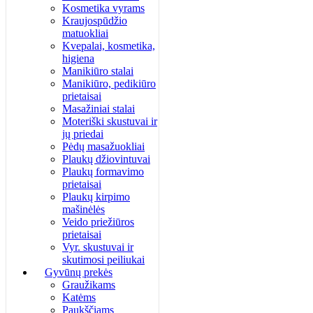
Kosmetika vyrams
Kraujospūdžio
matuokliai
Kvepalai, kosmetika,
higiena
Manikiūro stalai
Manikiūro, pedikiūro
prietaisai
Masažiniai stalai
Moteriški skustuvai ir
jų priedai
Pėdų masažuokliai
Plaukų džiovintuvai
Plaukų formavimo
prietaisai
Plaukų kirpimo
mašinėlės
Veido priežiūros
prietaisai
Vyr. skustuvai ir
skutimosi peiliukai
Gyvūnų prekės
Graužikams
Katėms
Paukščiams