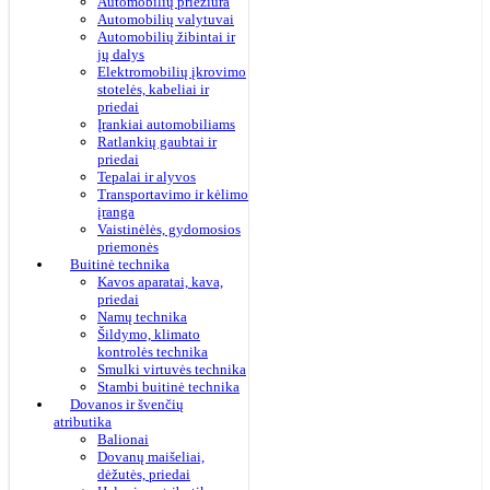
Automobilių priežiūra
Automobilių valytuvai
Automobilių žibintai ir
jų dalys
Elektromobilių įkrovimo
stotelės, kabeliai ir
priedai
Įrankiai automobiliams
Ratlankių gaubtai ir
priedai
Tepalai ir alyvos
Transportavimo ir kėlimo
įranga
Vaistinėlės, gydomosios
priemonės
Buitinė technika
Kavos aparatai, kava,
priedai
Namų technika
Šildymo, klimato
kontrolės technika
Smulki virtuvės technika
Stambi buitinė technika
Dovanos ir švenčių
atributika
Balionai
Dovanų maišeliai,
dėžutės, priedai