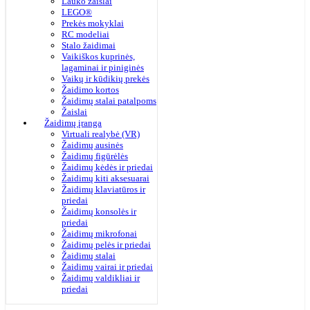
Lauko žaislai
LEGO®
Prekės mokyklai
RC modeliai
Stalo žaidimai
Vaikiškos kuprinės,
lagaminai ir piniginės
Vaikų ir kūdikių prekės
Žaidimo kortos
Žaidimų stalai patalpoms
Žaislai
Žaidimų įranga
Virtuali realybė (VR)
Žaidimų ausinės
Žaidimų figūrėlės
Žaidimų kėdės ir priedai
Žaidimų kiti aksesuarai
Žaidimų klaviatūros ir
priedai
Žaidimų konsolės ir
priedai
Žaidimų mikrofonai
Žaidimų pelės ir priedai
Žaidimų stalai
Žaidimų vairai ir priedai
Žaidimų valdikliai ir
priedai