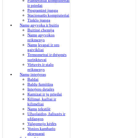
Planšetiniai kompiuteriai
ir priedai
Programinė įranga
Stacionarūs kompiuteriai
Tinklo įranga
Namų apyvoka ir buitis
Buitinė chemija
Namų apyvokos
reikmenys
Namų kvapai ir oro
gaivikliai
Termometrai ir drėgmės
surinktuvai
Virtuvės ir stalo
reikmenys
Namų interjeras
Baldai
Baldų furnitūra
Interjero detalės
Karnizai ir jų priedai
Kilimai, kailiai ir
kilimėliai
Namų tekstilė
Užuolaidos, žaliuzės ir
uždangos
Valgomojo kėdės
Vonios kambario
aksesuarai