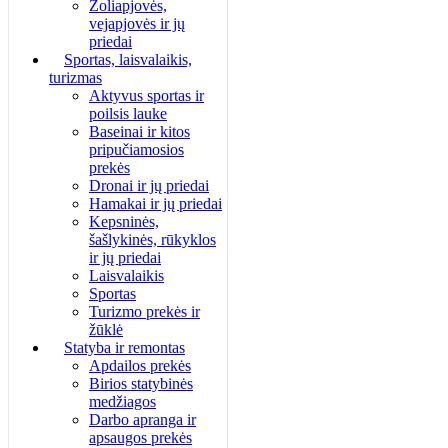
Žoliapjovės,
vejapjovės ir jų
priedai
Sportas, laisvalaikis,
turizmas
Aktyvus sportas ir
poilsis lauke
Baseinai ir kitos
pripučiamosios
prekės
Dronai ir jų priedai
Hamakai ir jų priedai
Kepsninės,
šašlykinės, rūkyklos
ir jų priedai
Laisvalaikis
Sportas
Turizmo prekės ir
žūklė
Statyba ir remontas
Apdailos prekės
Birios statybinės
medžiagos
Darbo apranga ir
apsaugos prekės