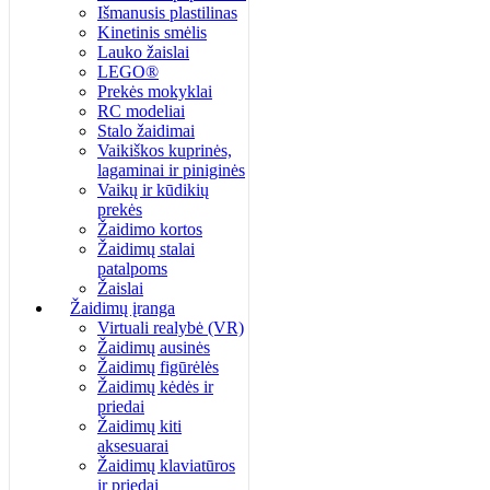
Išmanusis plastilinas
Kinetinis smėlis
Lauko žaislai
LEGO®
Prekės mokyklai
RC modeliai
Stalo žaidimai
Vaikiškos kuprinės,
lagaminai ir piniginės
Vaikų ir kūdikių
prekės
Žaidimo kortos
Žaidimų stalai
patalpoms
Žaislai
Žaidimų įranga
Virtuali realybė (VR)
Žaidimų ausinės
Žaidimų figūrėlės
Žaidimų kėdės ir
priedai
Žaidimų kiti
aksesuarai
Žaidimų klaviatūros
ir priedai