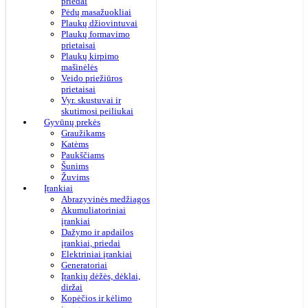
priedai
Pėdų masažuokliai
Plaukų džiovintuvai
Plaukų formavimo
prietaisai
Plaukų kirpimo
mašinėlės
Veido priežiūros
prietaisai
Vyr. skustuvai ir
skutimosi peiliukai
Gyvūnų prekės
Graužikams
Katėms
Paukščiams
Šunims
Žuvims
Įrankiai
Abrazyvinės medžiagos
Akumuliatoriniai
įrankiai
Dažymo ir apdailos
įrankiai, priedai
Elektriniai įrankiai
Generatoriai
Įrankių dėžės, dėklai,
diržai
Kopėčios ir kėlimo