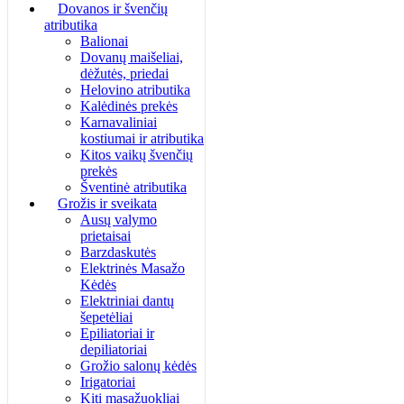
Dovanos ir švenčių
atributika
Balionai
Dovanų maišeliai,
dėžutės, priedai
Helovino atributika
Kalėdinės prekės
Karnavaliniai
kostiumai ir atributika
Kitos vaikų švenčių
prekės
Šventinė atributika
Grožis ir sveikata
Ausų valymo
prietaisai
Barzdaskutės
Elektrinės Masažo
Kėdės
Elektriniai dantų
šepetėliai
Epiliatoriai ir
depiliatoriai
Grožio salonų kėdės
Irigatoriai
Kiti masažuokliai