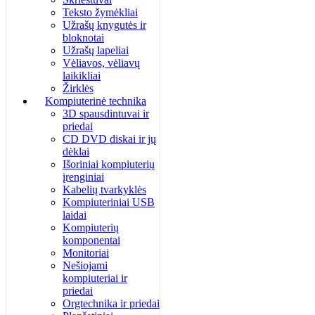
Teksto žymėkliai
Užrašų knygutės ir
bloknotai
Užrašų lapeliai
Vėliavos, vėliavų
laikikliai
Žirklės
Kompiuterinė technika
3D spausdintuvai ir
priedai
CD DVD diskai ir jų
dėklai
Išoriniai kompiuterių
įrenginiai
Kabelių tvarkyklės
Kompiuteriniai USB
laidai
Kompiuterių
komponentai
Monitoriai
Nešiojami
kompiuteriai ir
priedai
Orgtechnika ir priedai