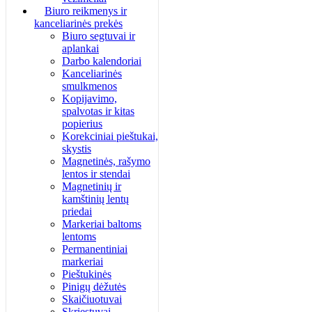
Biuro reikmenys ir
kanceliarinės prekės
Biuro segtuvai ir
aplankai
Darbo kalendoriai
Kanceliarinės
smulkmenos
Kopijavimo,
spalvotas ir kitas
popierius
Korekciniai pieštukai,
skystis
Magnetinės, rašymo
lentos ir stendai
Magnetinių ir
kamštinių lentų
priedai
Markeriai baltoms
lentoms
Permanentiniai
markeriai
Pieštukinės
Pinigų dėžutės
Skaičiuotuvai
Skriestuvai