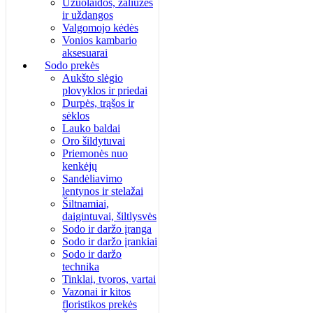
Užuolaidos, žaliuzės
ir uždangos
Valgomojo kėdės
Vonios kambario
aksesuarai
Sodo prekės
Aukšto slėgio
plovyklos ir priedai
Durpės, trąšos ir
sėklos
Lauko baldai
Oro šildytuvai
Priemonės nuo
kenkėjų
Sandėliavimo
lentynos ir stelažai
Šiltnamiai,
daigintuvai, šiltlysvės
Sodo ir daržo įranga
Sodo ir daržo įrankiai
Sodo ir daržo
technika
Tinklai, tvoros, vartai
Vazonai ir kitos
floristikos prekės