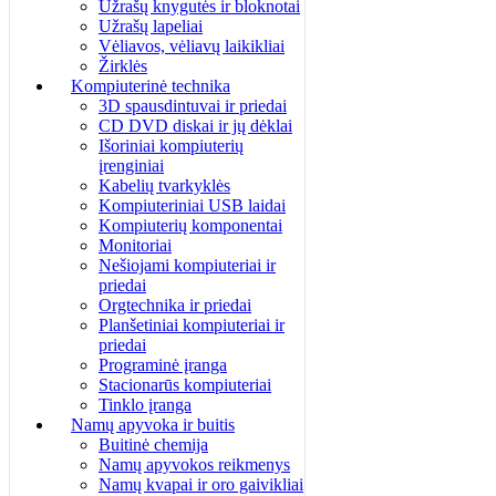
Užrašų knygutės ir bloknotai
Užrašų lapeliai
Vėliavos, vėliavų laikikliai
Žirklės
Kompiuterinė technika
3D spausdintuvai ir priedai
CD DVD diskai ir jų dėklai
Išoriniai kompiuterių
įrenginiai
Kabelių tvarkyklės
Kompiuteriniai USB laidai
Kompiuterių komponentai
Monitoriai
Nešiojami kompiuteriai ir
priedai
Orgtechnika ir priedai
Planšetiniai kompiuteriai ir
priedai
Programinė įranga
Stacionarūs kompiuteriai
Tinklo įranga
Namų apyvoka ir buitis
Buitinė chemija
Namų apyvokos reikmenys
Namų kvapai ir oro gaivikliai