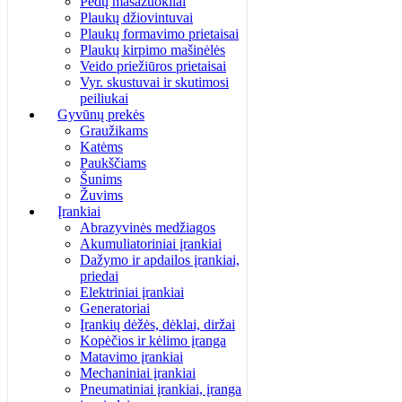
Pėdų masažuokliai
Plaukų džiovintuvai
Plaukų formavimo prietaisai
Plaukų kirpimo mašinėlės
Veido priežiūros prietaisai
Vyr. skustuvai ir skutimosi
peiliukai
Gyvūnų prekės
Graužikams
Katėms
Paukščiams
Šunims
Žuvims
Įrankiai
Abrazyvinės medžiagos
Akumuliatoriniai įrankiai
Dažymo ir apdailos įrankiai,
priedai
Elektriniai įrankiai
Generatoriai
Įrankių dėžės, dėklai, diržai
Kopėčios ir kėlimo įranga
Matavimo įrankiai
Mechaniniai įrankiai
Pneumatiniai įrankiai, įranga