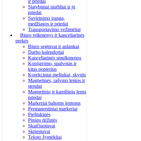
ir priedai
Statybiniai siurbliai ir jų
priedai
Suvirinimo įranga,
medžiagos ir priedai
Transportavimo vežimėliai
Biuro reikmenys ir kanceliarinės
prekės
Biuro segtuvai ir aplankai
Darbo kalendoriai
Kanceliarinės smulkmenos
Kopijavimo, spalvotas ir
kitas popierius
Korekciniai pieštukai, skystis
Magnetinės, rašymo lentos ir
stendai
Magnetinių ir kamštinių lentų
priedai
Markeriai baltoms lentoms
Permanentiniai markeriai
Pieštukinės
Pinigų dėžutės
Skaičiuotuvai
Skriestuvai
Teksto žymėkliai