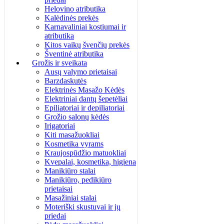
Helovino atributika
Kalėdinės prekės
Karnavaliniai kostiumai ir
atributika
Kitos vaikų švenčių prekės
Šventinė atributika
Grožis ir sveikata
Ausų valymo prietaisai
Barzdaskutės
Elektrinės Masažo Kėdės
Elektriniai dantų šepetėliai
Epiliatoriai ir depiliatoriai
Grožio salonų kėdės
Irigatoriai
Kiti masažuokliai
Kosmetika vyrams
Kraujospūdžio matuokliai
Kvepalai, kosmetika, higiena
Manikiūro stalai
Manikiūro, pedikiūro
prietaisai
Masažiniai stalai
Moteriški skustuvai ir jų
priedai