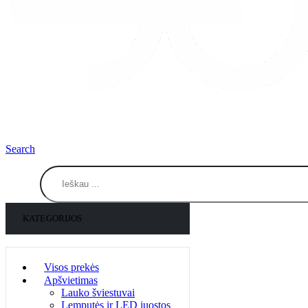
Search
KATEGORIJOS
Visos prekės
Apšvietimas
Lauko šviestuvai
Lemputės ir LED juostos