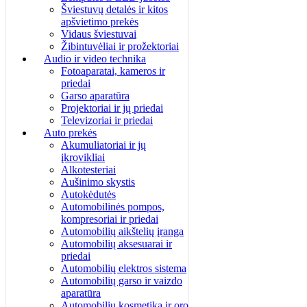
Šviestuvų detalės ir kitos
apšvietimo prekės
Vidaus šviestuvai
Žibintuvėliai ir prožektoriai
Audio ir video technika
Fotoaparatai, kameros ir
priedai
Garso aparatūra
Projektoriai ir jų priedai
Televizoriai ir priedai
Auto prekės
Akumuliatoriai ir jų
įkrovikliai
Alkotesteriai
Aušinimo skystis
Autokėdutės
Automobilinės pompos,
kompresoriai ir priedai
Automobilių aikštelių įranga
Automobilių aksesuarai ir
priedai
Automobilių elektros sistema
Automobilių garso ir vaizdo
aparatūra
Automobilių kosmetika ir oro