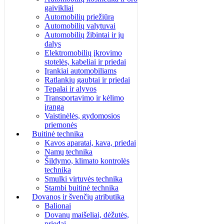
gaivikliai
Automobilių priežiūra
Automobilių valytuvai
Automobilių žibintai ir jų
dalys
Elektromobilių įkrovimo
stotelės, kabeliai ir priedai
Įrankiai automobiliams
Ratlankių gaubtai ir priedai
Tepalai ir alyvos
Transportavimo ir kėlimo
įranga
Vaistinėlės, gydomosios
priemonės
Buitinė technika
Kavos aparatai, kava, priedai
Namų technika
Šildymo, klimato kontrolės
technika
Smulki virtuvės technika
Stambi buitinė technika
Dovanos ir švenčių atributika
Balionai
Dovanų maišeliai, dėžutės,
priedai