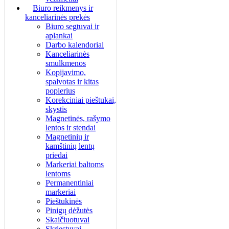
Biuro reikmenys ir
kanceliarinės prekės
Biuro segtuvai ir
aplankai
Darbo kalendoriai
Kanceliarinės
smulkmenos
Kopijavimo,
spalvotas ir kitas
popierius
Korekciniai pieštukai,
skystis
Magnetinės, rašymo
lentos ir stendai
Magnetinių ir
kamštinių lentų
priedai
Markeriai baltoms
lentoms
Permanentiniai
markeriai
Pieštukinės
Pinigų dėžutės
Skaičiuotuvai
Skriestuvai