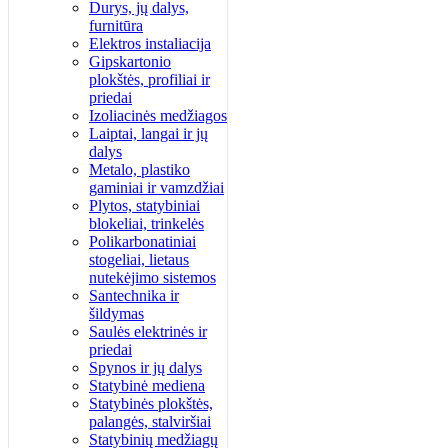
Durys, jų dalys,
furnitūra
Elektros instaliacija
Gipskartonio
plokštės, profiliai ir
priedai
Izoliacinės medžiagos
Laiptai, langai ir jų
dalys
Metalo, plastiko
gaminiai ir vamzdžiai
Plytos, statybiniai
blokeliai, trinkelės
Polikarbonatiniai
stogeliai, lietaus
nutekėjimo sistemos
Santechnika ir
šildymas
Saulės elektrinės ir
priedai
Spynos ir jų dalys
Statybinė mediena
Statybinės plokštės,
palangės, stalviršiai
Statybinių medžiagų