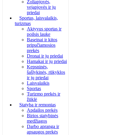
Žoliapjovės,
vejapjovės ir jų
priedai
Sportas, laisvalaikis,
turizmas
Aktyvus sportas ir
poilsis lauke
Baseinai ir kitos
pripučiamosios
prekės
Dronai ir jų priedai
Hamakai ir jų priedai
Kepsninės,
šašlykinės, rūkyklos
ir jų priedai
Laisvalaikis
Sportas
Turizmo prekės ir
žūklė
Statyba ir remontas
Apdailos prekės
Birios statybinės
medžiagos
Darbo apranga ir
apsaugos prekės