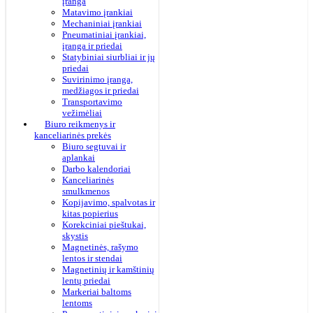
įranga
Matavimo įrankiai
Mechaniniai įrankiai
Pneumatiniai įrankiai,
įranga ir priedai
Statybiniai siurbliai ir jų
priedai
Suvirinimo įranga,
medžiagos ir priedai
Transportavimo
vežimėliai
Biuro reikmenys ir
kanceliarinės prekės
Biuro segtuvai ir
aplankai
Darbo kalendoriai
Kanceliarinės
smulkmenos
Kopijavimo, spalvotas ir
kitas popierius
Korekciniai pieštukai,
skystis
Magnetinės, rašymo
lentos ir stendai
Magnetinių ir kamštinių
lentų priedai
Markeriai baltoms
lentoms