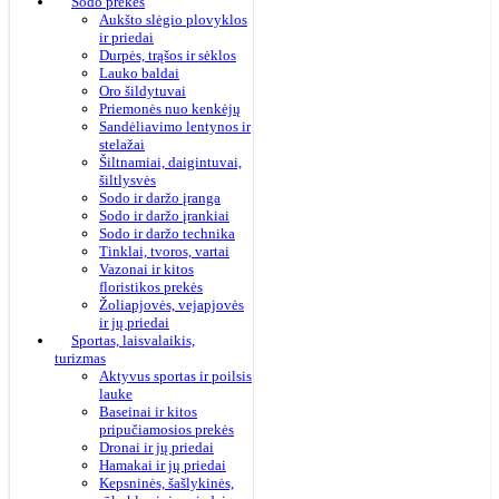
Sodo prekės
Aukšto slėgio plovyklos
ir priedai
Durpės, trąšos ir sėklos
Lauko baldai
Oro šildytuvai
Priemonės nuo kenkėjų
Sandėliavimo lentynos ir
stelažai
Šiltnamiai, daigintuvai,
šiltlysvės
Sodo ir daržo įranga
Sodo ir daržo įrankiai
Sodo ir daržo technika
Tinklai, tvoros, vartai
Vazonai ir kitos
floristikos prekės
Žoliapjovės, vejapjovės
ir jų priedai
Sportas, laisvalaikis,
turizmas
Aktyvus sportas ir poilsis
lauke
Baseinai ir kitos
pripučiamosios prekės
Dronai ir jų priedai
Hamakai ir jų priedai
Kepsninės, šašlykinės,