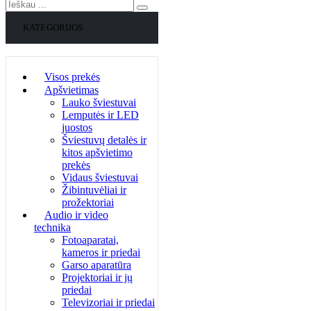
KATEGORIJOS
Visos prekės
Apšvietimas
Lauko šviestuvai
Lemputės ir LED
juostos
Šviestuvų detalės ir
kitos apšvietimo
prekės
Vidaus šviestuvai
Žibintuvėliai ir
prožektoriai
Audio ir video
technika
Fotoaparatai,
kameros ir priedai
Garso aparatūra
Projektoriai ir jų
priedai
Televizoriai ir priedai