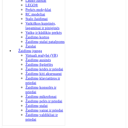
Lauko žaislai
LEGO®
Prekės mokyklai
RC modeliai
Stalo žaidimai
Vaikiškos kuprinės,
lagaminai ir piniginės
Vaikų ir kūdikių prekės
Žaidimo kortos
Žaidimų stalai patalpoms
Žaislai
Žaidimų įranga
Virtuali realybė (VR)
Žaidimų ausinės
Žaidimų figūrėlės
Žaidimų kėdės ir priedai
Žaidimų kiti aksesuarai
Žaidimų klaviatūros ir
priedai
Žaidimų konsolės ir
priedai
Žaidimų mikrofonai
Žaidimų pelės ir priedai
Žaidimų stalai
Žaidimų vairai ir priedai
Žaidimų valdikliai ir
priedai