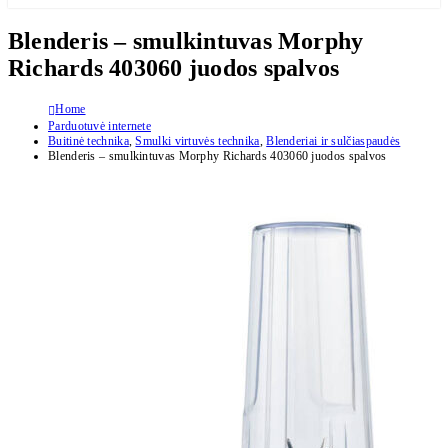
Blenderis – smulkintuvas Morphy
Richards 403060 juodos spalvos
Home
Parduotuvė internete
Buitinė technika
,
Smulki virtuvės technika
,
Blenderiai ir sulčiaspaudės
Blenderis – smulkintuvas Morphy Richards 403060 juodos spalvos