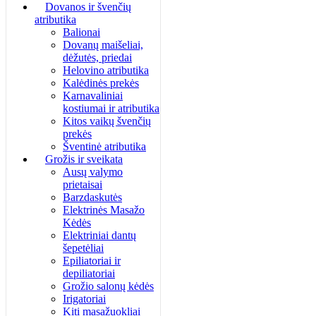
Dovanos ir švenčių
atributika
Balionai
Dovanų maišeliai,
dėžutės, priedai
Helovino atributika
Kalėdinės prekės
Karnavaliniai
kostiumai ir atributika
Kitos vaikų švenčių
prekės
Šventinė atributika
Grožis ir sveikata
Ausų valymo
prietaisai
Barzdaskutės
Elektrinės Masažo
Kėdės
Elektriniai dantų
šepetėliai
Epiliatoriai ir
depiliatoriai
Grožio salonų kėdės
Irigatoriai
Kiti masažuokliai