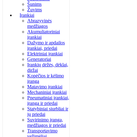
Šunims
Žuvims
Įrankiai
Abrazyvinės
medžiagos
Akumuliatoriniai
įrankiai
Dažymo ir apdailos
įrankiai, priedai
Elektriniai įrankiai
Generatoriai
Įrankių dėžės, dėklai,
diržai
Kopėčios ir kėlimo
įranga
Matavimo įrankiai
Mechaniniai įrankiai
Pneumatiniai įrankiai,
įranga ir priedai
Statybiniai siurbliai ir
jų priedai
Suvirinimo įranga,
medžiagos ir priedai
Transportavimo
vežimėliai