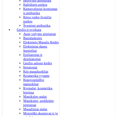
Helovino atributika
Kalėdinės prekės
Karnavaliniai kostiumai
ir atributika
Kitos vaikų švenčių
prekės
Šventinė atributika
Grožis ir sveikata
Ausų valymo prietaisai
Barzdaskutės
Elektrinės Masažo Kėdės
Elektriniai dantų
šepetėliai
Epiliatoriai ir
depiliatoriai
Grožio salonų kėdės
Irigatoriai
Kiti masažuokliai
Kosmetika vyrams
Kraujospūdžio
matuokliai
Kvepalai, kosmetika,
higiena
Manikiūro stalai
Manikiūro, pedikiūro
prietaisai
Masažiniai stalai
Moteriški skustuvai ir jų