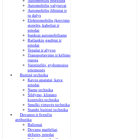
Automobilių priežiūra
Automobilių valytuvai
Automobilių žibintai ir
jų dalys
Elektromobilių įkrovimo
stotelės, kabeliai ir
priedai
Įrankiai automobiliams
Ratlankių gaubtai ir
priedai
Tepalai ir alyvos
Transportavimo ir kėlimo
įranga
Vaistinėlės, gydomosios
priemonės
Buitinė technika
Kavos aparatai, kava,
priedai
Namų technika
Šildymo, klimato
kontrolės technika
Smulki virtuvės technika
Stambi buitinė technika
Dovanos ir švenčių
atributika
Balionai
Dovanų maišeliai,
dėžutės, priedai