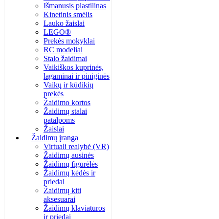
Išmanusis plastilinas
Kinetinis smėlis
Lauko žaislai
LEGO®
Prekės mokyklai
RC modeliai
Stalo žaidimai
Vaikiškos kuprinės,
lagaminai ir piniginės
Vaikų ir kūdikių
prekės
Žaidimo kortos
Žaidimų stalai
patalpoms
Žaislai
Žaidimų įranga
Virtuali realybė (VR)
Žaidimų ausinės
Žaidimų figūrėlės
Žaidimų kėdės ir
priedai
Žaidimų kiti
aksesuarai
Žaidimų klaviatūros
ir priedai