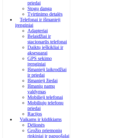
priedai
Stogų danga
Tvirtinimo detalės
Telefonai ir išmanieji
įrenginiai
Adapteriai
Belaidžiai ir
stacionarūs telefonai
Daiktų ieškikliai ir
aksesuarai
GPS sekimo
įrenginiai
Išmanieji laikrodžiai
ir priedai
Išmanieji žiedai
Išmanių namų
valdymas
Mobilieji telefonai
Mobiliųjų telefonų
priedai
Racijos
Vaikams ir kūdikiams
Dėlionės
Grožio priemonių
rinkiniai ir papuošalai