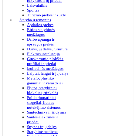
rūkyklos ir jų priedai
Laisvalaikis
Sportas
Turizmo prekės ir žūklė
Statyba ir remontas
Apdailos prekės
Birios statybinės
medžiagos
Darbo apranga ir
apsaugos prekės
Durys, jų dalys, furnitūra
Elektros instaliacija
Gipskartonio plokštės,
profiliai ir priedai
Izoliacinės medžiagos
Laiptai, langai ir jų dalys
Metalo, plastiko
gaminiai ir vamzdžiai
Plytos, statybiniai
blokeliai, trinkelės
Polikarbonatiniai
stogeliai, lietaus
nutekėjimo sistemos
Santechnika ir šildymas
Saulės elektrinės ir
priedai
Spynos ir jų dalys
Statybinė mediena