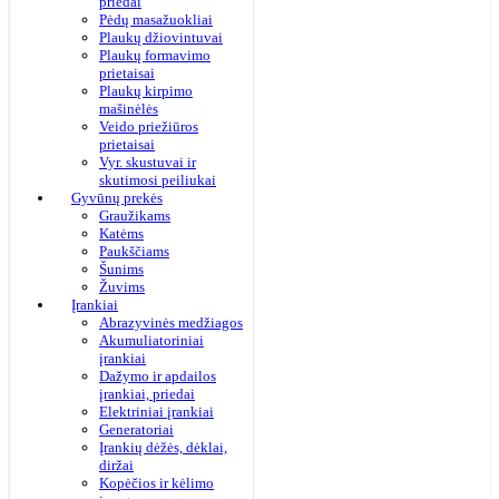
priedai
Pėdų masažuokliai
Plaukų džiovintuvai
Plaukų formavimo
prietaisai
Plaukų kirpimo
mašinėlės
Veido priežiūros
prietaisai
Vyr. skustuvai ir
skutimosi peiliukai
Gyvūnų prekės
Graužikams
Katėms
Paukščiams
Šunims
Žuvims
Įrankiai
Abrazyvinės medžiagos
Akumuliatoriniai
įrankiai
Dažymo ir apdailos
įrankiai, priedai
Elektriniai įrankiai
Generatoriai
Įrankių dėžės, dėklai,
diržai
Kopėčios ir kėlimo