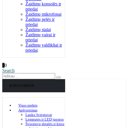
Žaidimų konsolės ir
priedai
Žaidimų mikrofonai
Žaidimų pelės ir
priedai
Žaidimų stalai
Žaidimų vairai ir
priedai
Žaidimų valdikliai ir
priedai
0
0
Search
KATEGORIJOS
Visos prekės
Apšvietimas
Lauko šviestuvai
Lemputės ir LED juostos
Šviestuvų detalės ir kitos