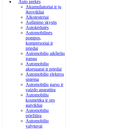
Auto prekės
Akumuliatoriai ir jų
įkrovikliai
Alkotesteriai
Aušinimo skystis
Autokėdutės
Automobilinės
pompos,
kompresoriai ir
priedai
Automobilių aikštelių
įranga
Automobilių
aksesuarai ir priedai
Automobilių elektros
sistema
Automobilių garso ir
vaizdo aparatūra
Automobilių
kosmetika ir oro
gaivikliai
Automobilių
priežiūra
Automobilių
valytuvai