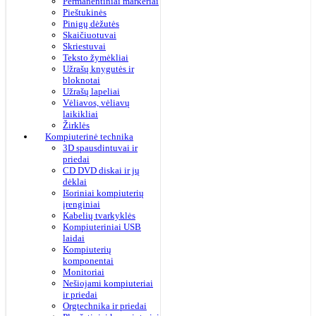
Permanentiniai markeriai
Pieštukinės
Pinigų dėžutės
Skaičiuotuvai
Skriestuvai
Teksto žymėkliai
Užrašų knygutės ir
bloknotai
Užrašų lapeliai
Vėliavos, vėliavų
laikikliai
Žirklės
Kompiuterinė technika
3D spausdintuvai ir
priedai
CD DVD diskai ir jų
dėklai
Išoriniai kompiuterių
įrenginiai
Kabelių tvarkyklės
Kompiuteriniai USB
laidai
Kompiuterių
komponentai
Monitoriai
Nešiojami kompiuteriai
ir priedai
Orgtechnika ir priedai