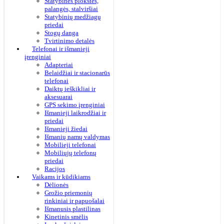
Statybinės plokštės,
palangės, stalviršiai
Statybinių medžiagų
priedai
Stogų danga
Tvirtinimo detalės
Telefonai ir išmanieji
įrenginiai
Adapteriai
Belaidžiai ir stacionarūs
telefonai
Daiktų ieškikliai ir
aksesuarai
GPS sekimo įrenginiai
Išmanieji laikrodžiai ir
priedai
Išmanieji žiedai
Išmanių namų valdymas
Mobilieji telefonai
Mobiliųjų telefonų
priedai
Racijos
Vaikams ir kūdikiams
Dėlionės
Grožio priemonių
rinkiniai ir papuošalai
Išmanusis plastilinas
Kinetinis smėlis