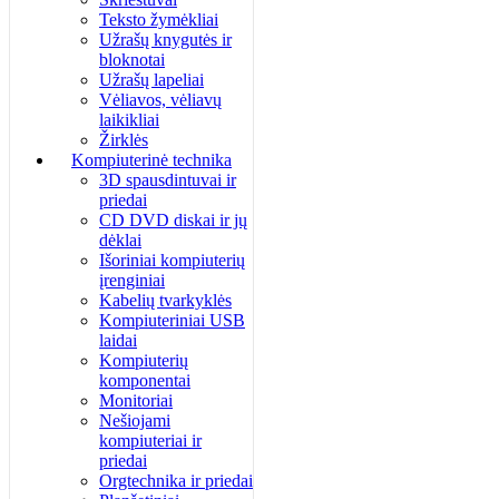
Teksto žymėkliai
Užrašų knygutės ir
bloknotai
Užrašų lapeliai
Vėliavos, vėliavų
laikikliai
Žirklės
Kompiuterinė technika
3D spausdintuvai ir
priedai
CD DVD diskai ir jų
dėklai
Išoriniai kompiuterių
įrenginiai
Kabelių tvarkyklės
Kompiuteriniai USB
laidai
Kompiuterių
komponentai
Monitoriai
Nešiojami
kompiuteriai ir
priedai
Orgtechnika ir priedai