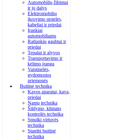
Automobilių žibintai
ir jų dalys
Elektromobilių
įkrovimo stotelės,
kabeliai ir priedai
Įrankiai
automobiliams
Ratlankių gaubtai ir
priedai
Tepalai ir alyvos
Transportavimo ir
kėlimo įranga
Vaistinėlės,
gydomosios
priemonės
Buitinė technika
Kavos aparatai, kava,
priedai
Namų technika
Šildymo, klimato
kontrolės technika
Smulki virtuvės
technika
Stambi buitinė
technika