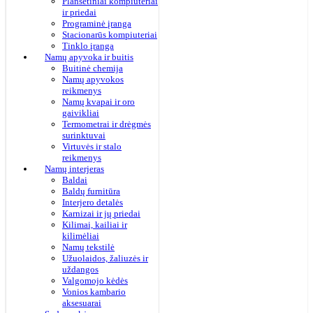
Planšetiniai kompiuteriai
ir priedai
Programinė įranga
Stacionarūs kompiuteriai
Tinklo įranga
Namų apyvoka ir buitis
Buitinė chemija
Namų apyvokos
reikmenys
Namų kvapai ir oro
gaivikliai
Termometrai ir drėgmės
surinktuvai
Virtuvės ir stalo
reikmenys
Namų interjeras
Baldai
Baldų furnitūra
Interjero detalės
Karnizai ir jų priedai
Kilimai, kailiai ir
kilimėliai
Namų tekstilė
Užuolaidos, žaliuzės ir
uždangos
Valgomojo kėdės
Vonios kambario
aksesuarai