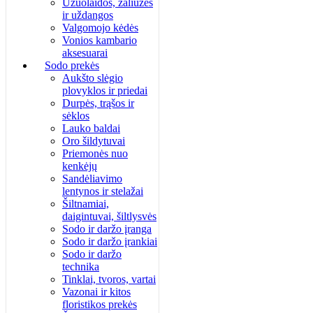
Užuolaidos, žaliuzės
ir uždangos
Valgomojo kėdės
Vonios kambario
aksesuarai
Sodo prekės
Aukšto slėgio
plovyklos ir priedai
Durpės, trąšos ir
sėklos
Lauko baldai
Oro šildytuvai
Priemonės nuo
kenkėjų
Sandėliavimo
lentynos ir stelažai
Šiltnamiai,
daigintuvai, šiltlysvės
Sodo ir daržo įranga
Sodo ir daržo įrankiai
Sodo ir daržo
technika
Tinklai, tvoros, vartai
Vazonai ir kitos
floristikos prekės