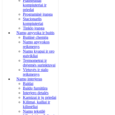
Planšetiniai
kompiuteriai ir
priedai
Programinė įranga
Stacionarūs
kompiuteriai
Tinklo įranga
Namų apyvoka ir buitis
Buitinė chemija
Namų apyvokos
reikmenys
Namų kvapai ir oro
gaivikliai
Termometrai ir
drėgmės surinktuvai
Virtuvės ir stalo
reikmenys
Namų interjeras
Baldai
Baldų furnitūra
Interjero detalės
Karnizai ir jų priedai
Kilimai, kailiai ir
kilimėliai
Namų tekstilė