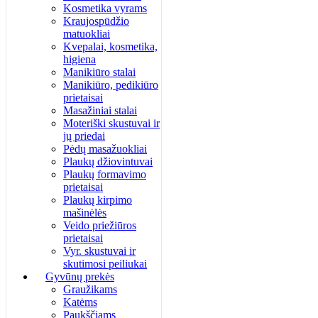
Kosmetika vyrams
Kraujospūdžio
matuokliai
Kvepalai, kosmetika,
higiena
Manikiūro stalai
Manikiūro, pedikiūro
prietaisai
Masažiniai stalai
Moteriški skustuvai ir
jų priedai
Pėdų masažuokliai
Plaukų džiovintuvai
Plaukų formavimo
prietaisai
Plaukų kirpimo
mašinėlės
Veido priežiūros
prietaisai
Vyr. skustuvai ir
skutimosi peiliukai
Gyvūnų prekės
Graužikams
Katėms
Paukščiams