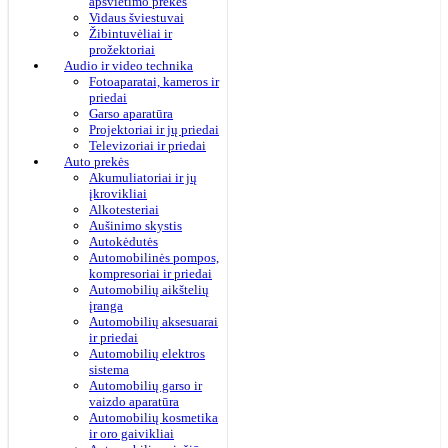
apšvietimo prekės
Vidaus šviestuvai
Žibintuvėliai ir
prožektoriai
Audio ir video technika
Fotoaparatai, kameros ir
priedai
Garso aparatūra
Projektoriai ir jų priedai
Televizoriai ir priedai
Auto prekės
Akumuliatoriai ir jų
įkrovikliai
Alkotesteriai
Aušinimo skystis
Autokėdutės
Automobilinės pompos,
kompresoriai ir priedai
Automobilių aikštelių
įranga
Automobilių aksesuarai
ir priedai
Automobilių elektros
sistema
Automobilių garso ir
vaizdo aparatūra
Automobilių kosmetika
ir oro gaivikliai