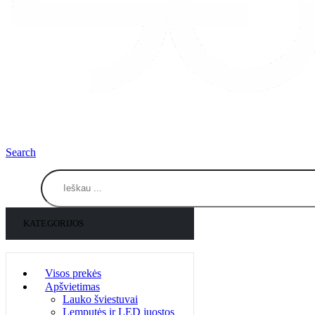
Search
KATEGORIJOS
Visos prekės
Apšvietimas
Lauko šviestuvai
Lemputės ir LED juostos