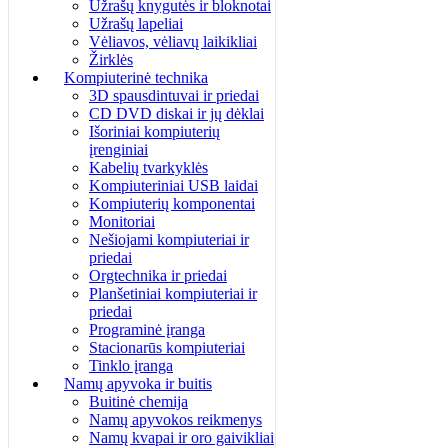
Užrašų knygutės ir bloknotai
Užrašų lapeliai
Vėliavos, vėliavų laikikliai
Žirklės
Kompiuterinė technika
3D spausdintuvai ir priedai
CD DVD diskai ir jų dėklai
Išoriniai kompiuterių
įrenginiai
Kabelių tvarkyklės
Kompiuteriniai USB laidai
Kompiuterių komponentai
Monitoriai
Nešiojami kompiuteriai ir
priedai
Orgtechnika ir priedai
Planšetiniai kompiuteriai ir
priedai
Programinė įranga
Stacionarūs kompiuteriai
Tinklo įranga
Namų apyvoka ir buitis
Buitinė chemija
Namų apyvokos reikmenys
Namų kvapai ir oro gaivikliai