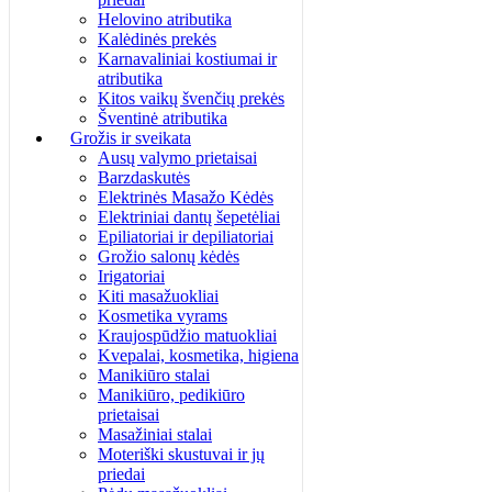
Helovino atributika
Kalėdinės prekės
Karnavaliniai kostiumai ir
atributika
Kitos vaikų švenčių prekės
Šventinė atributika
Grožis ir sveikata
Ausų valymo prietaisai
Barzdaskutės
Elektrinės Masažo Kėdės
Elektriniai dantų šepetėliai
Epiliatoriai ir depiliatoriai
Grožio salonų kėdės
Irigatoriai
Kiti masažuokliai
Kosmetika vyrams
Kraujospūdžio matuokliai
Kvepalai, kosmetika, higiena
Manikiūro stalai
Manikiūro, pedikiūro
prietaisai
Masažiniai stalai
Moteriški skustuvai ir jų
priedai