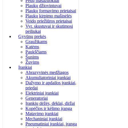
Pėdų masažuokliai
Plaukų džiovintuvai
Plaukų formavimo prietaisai
Plaukų kirpimo mašinėlės
Veido priežiūros prietaisai
Vyr. skustuvai ir skutimosi
peiliukai
Gyvūnų prekės
Graužikams
Katėms
Paukščiams
Šunims
Žuvims
Įrankiai
Abrazyvinės medžiagos
Akumuliatoriniai įrankiai
Dažymo ir apdailos įrankiai,
priedai
Elektriniai įrankiai
Generatoriai
Įrankių dėžės, dėklai, diržai
Kopėčios ir kėlimo įranga
Matavimo įrankiai
Mechaniniai įrankiai
Pneumatiniai įrankiai, įranga