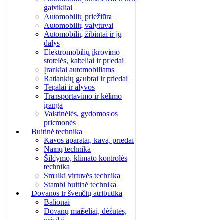
gaivikliai
Automobilių priežiūra
Automobilių valytuvai
Automobilių žibintai ir jų
dalys
Elektromobilių įkrovimo
stotelės, kabeliai ir priedai
Įrankiai automobiliams
Ratlankių gaubtai ir priedai
Tepalai ir alyvos
Transportavimo ir kėlimo
įranga
Vaistinėlės, gydomosios
priemonės
Buitinė technika
Kavos aparatai, kava, priedai
Namų technika
Šildymo, klimato kontrolės
technika
Smulki virtuvės technika
Stambi buitinė technika
Dovanos ir švenčių atributika
Balionai
Dovanų maišeliai, dėžutės,
priedai