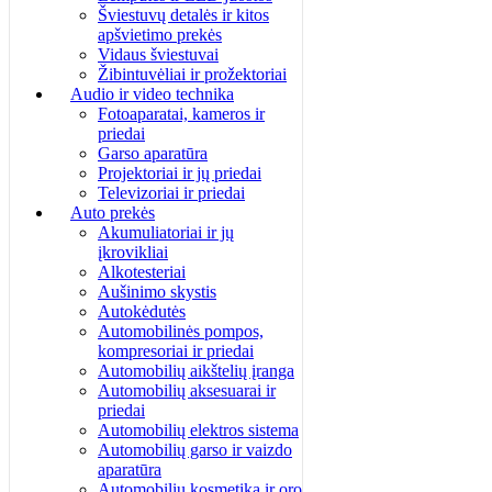
Šviestuvų detalės ir kitos
apšvietimo prekės
Vidaus šviestuvai
Žibintuvėliai ir prožektoriai
Audio ir video technika
Fotoaparatai, kameros ir
priedai
Garso aparatūra
Projektoriai ir jų priedai
Televizoriai ir priedai
Auto prekės
Akumuliatoriai ir jų
įkrovikliai
Alkotesteriai
Aušinimo skystis
Autokėdutės
Automobilinės pompos,
kompresoriai ir priedai
Automobilių aikštelių įranga
Automobilių aksesuarai ir
priedai
Automobilių elektros sistema
Automobilių garso ir vaizdo
aparatūra
Automobilių kosmetika ir oro