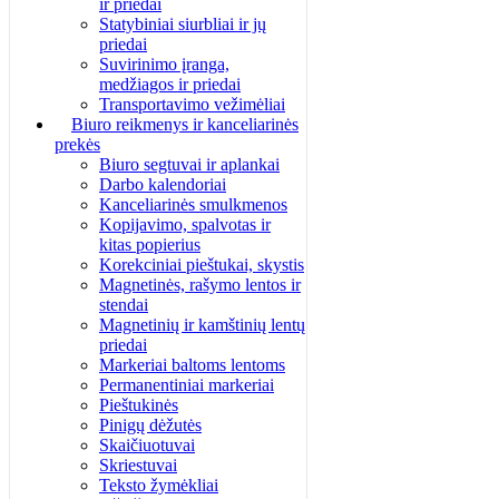
ir priedai
Statybiniai siurbliai ir jų
priedai
Suvirinimo įranga,
medžiagos ir priedai
Transportavimo vežimėliai
Biuro reikmenys ir kanceliarinės
prekės
Biuro segtuvai ir aplankai
Darbo kalendoriai
Kanceliarinės smulkmenos
Kopijavimo, spalvotas ir
kitas popierius
Korekciniai pieštukai, skystis
Magnetinės, rašymo lentos ir
stendai
Magnetinių ir kamštinių lentų
priedai
Markeriai baltoms lentoms
Permanentiniai markeriai
Pieštukinės
Pinigų dėžutės
Skaičiuotuvai
Skriestuvai
Teksto žymėkliai