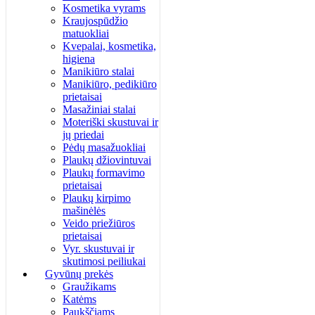
Kosmetika vyrams
Kraujospūdžio
matuokliai
Kvepalai, kosmetika,
higiena
Manikiūro stalai
Manikiūro, pedikiūro
prietaisai
Masažiniai stalai
Moteriški skustuvai ir
jų priedai
Pėdų masažuokliai
Plaukų džiovintuvai
Plaukų formavimo
prietaisai
Plaukų kirpimo
mašinėlės
Veido priežiūros
prietaisai
Vyr. skustuvai ir
skutimosi peiliukai
Gyvūnų prekės
Graužikams
Katėms
Paukščiams