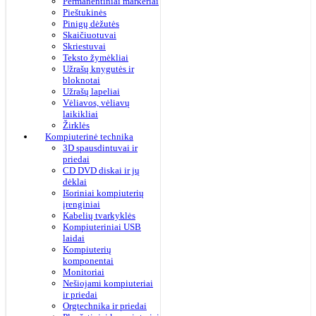
Permanentiniai markeriai
Pieštukinės
Pinigų dėžutės
Skaičiuotuvai
Skriestuvai
Teksto žymėkliai
Užrašų knygutės ir
bloknotai
Užrašų lapeliai
Vėliavos, vėliavų
laikikliai
Žirklės
Kompiuterinė technika
3D spausdintuvai ir
priedai
CD DVD diskai ir jų
dėklai
Išoriniai kompiuterių
įrenginiai
Kabelių tvarkyklės
Kompiuteriniai USB
laidai
Kompiuterių
komponentai
Monitoriai
Nešiojami kompiuteriai
ir priedai
Orgtechnika ir priedai