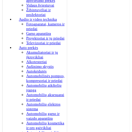
apšvietimo prekės
Vidaus šviestuvai
Žibintuvėliai ir
prožektoriai
Audio ir video technika
Fotoaparatai, kameros ir
priedai
Garso aparatūra
Projektoriai ir jų priedai
Televizoriai ir priedai
Auto prekės
Akumuliatoriai ir jų
įkrovikliai
Alkotesteriai
Aušinimo skystis
Autokėdutės
Automobilinės pompos,
kompresoriai ir priedai
Automobilių aikštelių
įranga
Automobilių aksesuarai
ir priedai
Automobilių elektros
sistema
Automobilių garso ir
vaizdo aparatūra
Automobilių kosmetika
ir oro gaivikliai