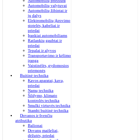
Automobilių priežiūra
Automobilių valytuvai
Automobilių žibintai ir
jų dalys
Elektromobilių įkrovimo
stotelės, kabeliai ir
priedai
Įrankiai automobiliams
Ratlankių gaubtai ir
priedai
Tepalai ir alyvos
Transportavimo ir kėlimo
įranga
Vaistinėlės, gydomosios
priemonės
Buitinė technika
Kavos aparatai, kava,
priedai
Namų technika
Šildymo, klimato
kontrolės technika
Smulki virtuvės technika
Stambi buitinė technika
Dovanos ir švenčių
atributika
Balionai
Dovanų maišeliai,
dėžutės, priedai