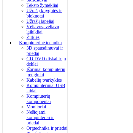
Teksto žymėkliai
Užrašų knygutės ir
bloknotai
Užrašų lapeliai
Vėliavos, vėliavų
laikikliai
Žirklės
Kompiuterinė technika
3D spausdintuvai ir
priedai
CD DVD diskai ir jų
dėklai
Išoriniai kompiuterių
įrenginiai
Kabelių tvarkyklės
Kompiuteriniai USB
laidai
Kompiuterių
komponentai
Monitoriai
Nešiojami
kompiuteriai ir
priedai
Orgtechnika ir priedai