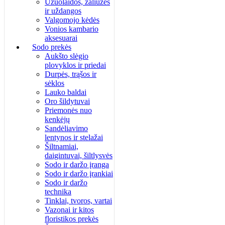
Užuolaidos, žaliuzės
ir uždangos
Valgomojo kėdės
Vonios kambario
aksesuarai
Sodo prekės
Aukšto slėgio
plovyklos ir priedai
Durpės, trąšos ir
sėklos
Lauko baldai
Oro šildytuvai
Priemonės nuo
kenkėjų
Sandėliavimo
lentynos ir stelažai
Šiltnamiai,
daigintuvai, šiltlysvės
Sodo ir daržo įranga
Sodo ir daržo įrankiai
Sodo ir daržo
technika
Tinklai, tvoros, vartai
Vazonai ir kitos
floristikos prekės