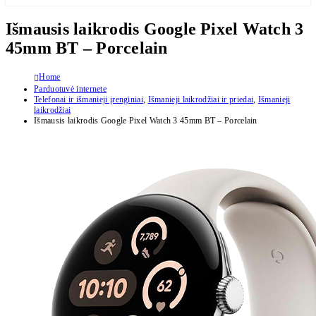
Išmausis laikrodis Google Pixel Watch 3
45mm BT – Porcelain
Home
Parduotuvė internete
Telefonai ir išmanieji įrenginiai
,
Išmanieji laikrodžiai ir priedai
,
Išmanieji
laikrodžiai
Išmausis laikrodis Google Pixel Watch 3 45mm BT – Porcelain