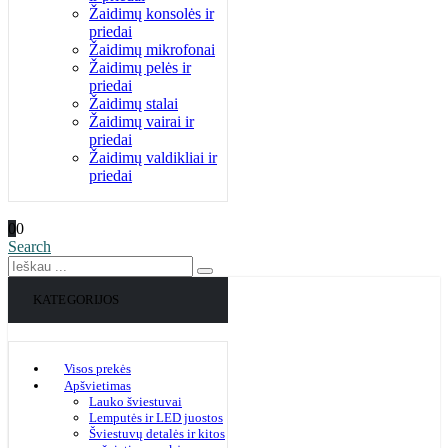
Žaidimų konsolės ir
priedai
Žaidimų mikrofonai
Žaidimų pelės ir
priedai
Žaidimų stalai
Žaidimų vairai ir
priedai
Žaidimų valdikliai ir
priedai
0
0
Search
KATEGORIJOS
Visos prekės
Apšvietimas
Lauko šviestuvai
Lemputės ir LED juostos
Šviestuvų detalės ir kitos