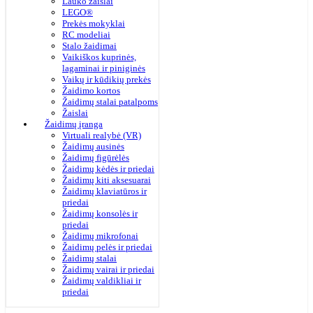
Lauko žaislai
LEGO®
Prekės mokyklai
RC modeliai
Stalo žaidimai
Vaikiškos kuprinės,
lagaminai ir piniginės
Vaikų ir kūdikių prekės
Žaidimo kortos
Žaidimų stalai patalpoms
Žaislai
Žaidimų įranga
Virtuali realybė (VR)
Žaidimų ausinės
Žaidimų figūrėlės
Žaidimų kėdės ir priedai
Žaidimų kiti aksesuarai
Žaidimų klaviatūros ir
priedai
Žaidimų konsolės ir
priedai
Žaidimų mikrofonai
Žaidimų pelės ir priedai
Žaidimų stalai
Žaidimų vairai ir priedai
Žaidimų valdikliai ir
priedai