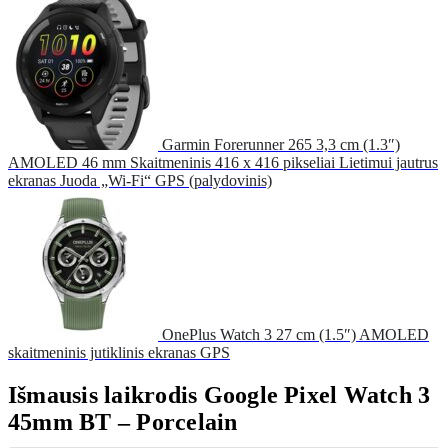
Garmin Forerunner 265 3,3 cm (1.3″)
AMOLED 46 mm Skaitmeninis 416 x 416 pikseliai Lietimui jautrus
ekranas Juoda „Wi-Fi“ GPS (palydovinis)
OnePlus Watch 3 27 cm (1.5″) AMOLED
skaitmeninis jutiklinis ekranas GPS
Išmausis laikrodis Google Pixel Watch 3
45mm BT – Porcelain