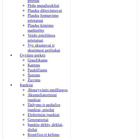
priedai
Pėdų masažuokliai
Plaukų džiovintuvai
Plaukų formavimo
prietaisai
Plaukų kirpimo
mašinėlės
Veido priežiūros
prietaisai
Vyr. skustuvai ir
skutimosi peiliukai
Gyvūnų prekės
Graužikams
Katėms
Paukščiams
Šunims
Žuvims
Įrankiai
Abrazyvinės medžiagos
Akumuliatoriniai
įrankiai
Dažymo ir apdailos
įrankiai, priedai
Elektriniai įrankiai
Generatoriai
Įrankių dėžės, dėklai,
diržai
Kopėčios ir kėlimo