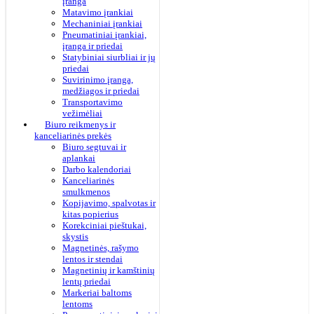
įranga
Matavimo įrankiai
Mechaniniai įrankiai
Pneumatiniai įrankiai,
įranga ir priedai
Statybiniai siurbliai ir jų
priedai
Suvirinimo įranga,
medžiagos ir priedai
Transportavimo
vežimėliai
Biuro reikmenys ir
kanceliarinės prekės
Biuro segtuvai ir
aplankai
Darbo kalendoriai
Kanceliarinės
smulkmenos
Kopijavimo, spalvotas ir
kitas popierius
Korekciniai pieštukai,
skystis
Magnetinės, rašymo
lentos ir stendai
Magnetinių ir kamštinių
lentų priedai
Markeriai baltoms
lentoms