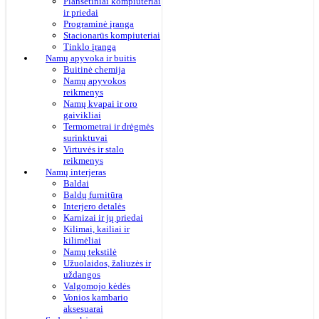
Planšetiniai kompiuteriai
ir priedai
Programinė įranga
Stacionarūs kompiuteriai
Tinklo įranga
Namų apyvoka ir buitis
Buitinė chemija
Namų apyvokos
reikmenys
Namų kvapai ir oro
gaivikliai
Termometrai ir drėgmės
surinktuvai
Virtuvės ir stalo
reikmenys
Namų interjeras
Baldai
Baldų furnitūra
Interjero detalės
Karnizai ir jų priedai
Kilimai, kailiai ir
kilimėliai
Namų tekstilė
Užuolaidos, žaliuzės ir
uždangos
Valgomojo kėdės
Vonios kambario
aksesuarai