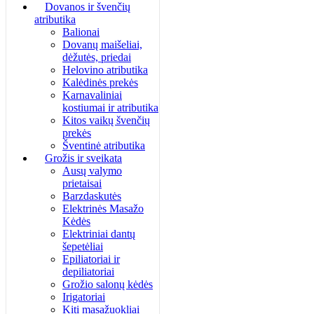
Dovanos ir švenčių
atributika
Balionai
Dovanų maišeliai,
dėžutės, priedai
Helovino atributika
Kalėdinės prekės
Karnavaliniai
kostiumai ir atributika
Kitos vaikų švenčių
prekės
Šventinė atributika
Grožis ir sveikata
Ausų valymo
prietaisai
Barzdaskutės
Elektrinės Masažo
Kėdės
Elektriniai dantų
šepetėliai
Epiliatoriai ir
depiliatoriai
Grožio salonų kėdės
Irigatoriai
Kiti masažuokliai