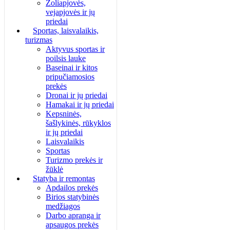
Žoliapjovės,
vejapjovės ir jų
priedai
Sportas, laisvalaikis,
turizmas
Aktyvus sportas ir
poilsis lauke
Baseinai ir kitos
pripučiamosios
prekės
Dronai ir jų priedai
Hamakai ir jų priedai
Kepsninės,
šašlykinės, rūkyklos
ir jų priedai
Laisvalaikis
Sportas
Turizmo prekės ir
žūklė
Statyba ir remontas
Apdailos prekės
Birios statybinės
medžiagos
Darbo apranga ir
apsaugos prekės