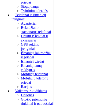
priedai
Stogų danga
Tvirtinimo detalės
Telefonai ir išmanieji
įrenginiai
Adapteriai
Belaidžiai ir
stacionarūs telefonai
Daiktų ieškikliai ir
aksesuarai
GPS sekimo
įrenginiai
Išmanieji laikrodžiai
ir priedai
Išmanieji žiedai
Išmanių namų
valdymas
Mobilieji telefonai
Mobiliųjų telefonų
priedai
Racijos
Vaikams ir kūdikiams
Dėlionės
Grožio priemonių
rinkiniai ir papuošalai