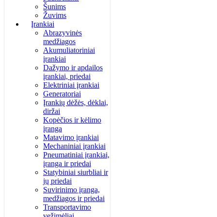
Šunims
Žuvims
Įrankiai
Abrazyvinės
medžiagos
Akumuliatoriniai
įrankiai
Dažymo ir apdailos
įrankiai, priedai
Elektriniai įrankiai
Generatoriai
Įrankių dėžės, dėklai,
diržai
Kopėčios ir kėlimo
įranga
Matavimo įrankiai
Mechaniniai įrankiai
Pneumatiniai įrankiai,
įranga ir priedai
Statybiniai siurbliai ir
jų priedai
Suvirinimo įranga,
medžiagos ir priedai
Transportavimo
vežimėliai