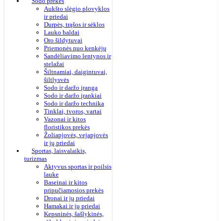
Sodo prekės
Aukšto slėgio plovyklos
ir priedai
Durpės, trąšos ir sėklos
Lauko baldai
Oro šildytuvai
Priemonės nuo kenkėjų
Sandėliavimo lentynos ir
stelažai
Šiltnamiai, daigintuvai,
šiltlysvės
Sodo ir daržo įranga
Sodo ir daržo įrankiai
Sodo ir daržo technika
Tinklai, tvoros, vartai
Vazonai ir kitos
floristikos prekės
Žoliapjovės, vejapjovės
ir jų priedai
Sportas, laisvalaikis,
turizmas
Aktyvus sportas ir poilsis
lauke
Baseinai ir kitos
pripučiamosios prekės
Dronai ir jų priedai
Hamakai ir jų priedai
Kepsninės, šašlykinės,