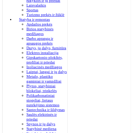
rūkyklos ir jų priedai
Laisvalaikis
Sportas
Turizmo prekės ir žūklė
Statyba ir remontas
Apdailos prekės
Birios statybinės
medžiagos
Darbo apranga ir
apsaugos prekės
Durys, jų dalys, furnitūra
Elektros instaliacija
Gipskartonio plokštės,
profiliai ir priedai
Izoliacinės medžiagos
Laiptai, langai ir jų dalys
Metalo, plastiko
gaminiai ir vamzdžiai
Plytos, statybiniai
blokeliai, trinkelės
Polikarbonatiniai
stogeliai, lietaus
nutekėjimo sistemos
Santechnika ir šildymas
Saulės elektrinės ir
priedai
Spynos ir jų dalys
Statybinė mediena