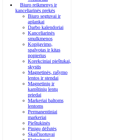
Biuro reikmenys ir
kanceliarinės prekės
Biuro segtuvai ir
aplankai
Darbo kalendoriai
Kanceliarinės
smulkmenos
Kopijavimo,
spalvotas ir kitas
popierius
Korekciniai pieštukai,
skystis
Magnetinės, rašymo
lentos ir stendai
Magnetinių ir
kamštinių lentų
priedai
Markeriai baltoms
lentoms
Permanentiniai
markeriai
Pieštukinės
Pinigų dėžutės
Skaičiuotuvai
Skriestuvai