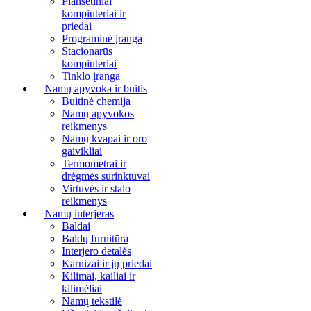
Planšetiniai
kompiuteriai ir
priedai
Programinė įranga
Stacionarūs
kompiuteriai
Tinklo įranga
Namų apyvoka ir buitis
Buitinė chemija
Namų apyvokos
reikmenys
Namų kvapai ir oro
gaivikliai
Termometrai ir
drėgmės surinktuvai
Virtuvės ir stalo
reikmenys
Namų interjeras
Baldai
Baldų furnitūra
Interjero detalės
Karnizai ir jų priedai
Kilimai, kailiai ir
kilimėliai
Namų tekstilė