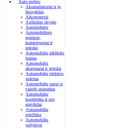
Auto prekės
Akumuliatoriai ir jų
įkrovikliai
Alkotesteriai
Aušinimo skystis
Autokėdutės
Automobilinės
pompos,
kompresoriai ir
priedai
Automobilių aikštelių
įranga
Automobilių
aksesuarai ir priedai
Automobilių elektros
sistema
Automobilių garso ir
vaizdo aparatūra
Automobilių
kosmetika ir oro
gaivikliai
Automobilių
priežiūra
Automobilių
valytuvai