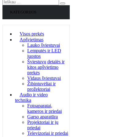
KATEGORIJOS
Visos prekės
Apšvietimas
Lauko šviestuvai
Lemputės ir LED
juostos
Šviestuvų detalės ir
kitos apšvietimo
prekės
Vidaus šviestuvai
Žibintuvėliai ir
prožektoriai
Audio ir video
technika
Fotoaparatai,
kameros ir priedai
Garso aparatūra
Projektoriai ir jų
priedai
Televizoriai ir priedai