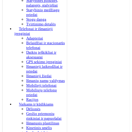
Statybinės plokštės,
palangės, stalviršiai
Statybinių medžiagų
priedai
Stogų danga
Tvirtinimo detalės
Telefonai ir išmanieji
įrenginiai
Adapteriai
Belaidžiai ir stacionarūs
telefonai
Daiktų ieškikliai ir
aksesuarai
GPS sekimo įrenginiai
Išmanieji laikrodžiai ir
priedai
Išmanieji žiedai
Išmanių namų valdymas
Mobilieji telefonai
Mobiliųjų telefonų
priedai
Racijos
Vaikams ir kūdikiams
Dėlionės
Grožio priemonių
rinkiniai ir papuošalai
Išmanusis plastilinas
Kinetinis smėlis