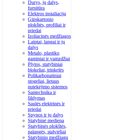
Durys, jų dalys,
furnitūra
Elektros instaliacija
Gipskartonio
plokštės, profiliai ir
priedai
Izoliacinės medžiagos
Laiptai, langai ir jų
dalys
Metalo, plastiko
gaminiai ir vamzdžiai
Plytos, statybiniai
blokeliai, trinkelės
Polikarbonatiniai
stogeliai, lietaus
nutekėjimo sistemos
Santechnika ir
šildymas
Saulės elektrinės ir
priedai
Spynos ir jų dalys
Statybinė mediena
Statybinės plokštės,
palangės, stalviršiai
Statybinių medžiagų