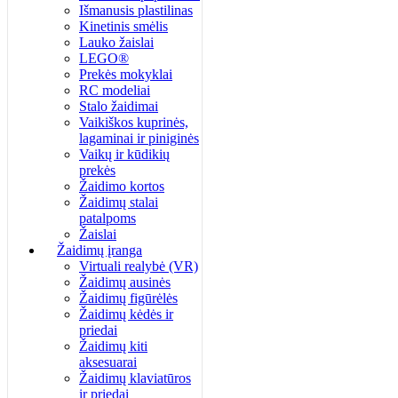
Išmanusis plastilinas
Kinetinis smėlis
Lauko žaislai
LEGO®
Prekės mokyklai
RC modeliai
Stalo žaidimai
Vaikiškos kuprinės,
lagaminai ir piniginės
Vaikų ir kūdikių
prekės
Žaidimo kortos
Žaidimų stalai
patalpoms
Žaislai
Žaidimų įranga
Virtuali realybė (VR)
Žaidimų ausinės
Žaidimų figūrėlės
Žaidimų kėdės ir
priedai
Žaidimų kiti
aksesuarai
Žaidimų klaviatūros
ir priedai