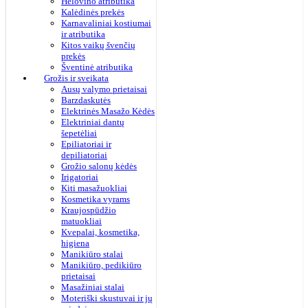
Helovino atributika
Kalėdinės prekės
Karnavaliniai kostiumai
ir atributika
Kitos vaikų švenčių
prekės
Šventinė atributika
Grožis ir sveikata
Ausų valymo prietaisai
Barzdaskutės
Elektrinės Masažo Kėdės
Elektriniai dantų
šepetėliai
Epiliatoriai ir
depiliatoriai
Grožio salonų kėdės
Irigatoriai
Kiti masažuokliai
Kosmetika vyrams
Kraujospūdžio
matuokliai
Kvepalai, kosmetika,
higiena
Manikiūro stalai
Manikiūro, pedikiūro
prietaisai
Masažiniai stalai
Moteriški skustuvai ir jų