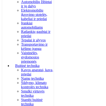
Automobilių žibintai
ir jų dalys
Elektromobilių
įkrovimo stotelės,
kabeliai ir priedai
Įrankiai
automobiliams
Ratlankių gaubtai ir
priedai
Tepalai ir alyvos
Transportavimo ir
kėlimo įranga
Vaistinėlės,
gydomosios
priemonės
Buitinė technika
Kavos aparatai, kava,
priedai
Namų technika
Šildymo, klimato
kontrolės technika
Smulki virtuvės
technika
Stambi buitinė
technika