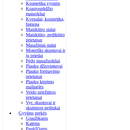
Kosmetika vyrams
Kraujospūdžio
matuokliai
Kvepalai, kosmetika,
higiena
Manikiūro stalai
Manikiūro, pedikiūro
prietaisai
Masažiniai stalai
Moteriški skustuvai ir
jų priedai
Pėdų masažuokliai
Plaukų džiovintuvai
Plaukų formavimo
prietaisai
Plaukų kirpimo
mašinėlės
Veido priežiūros
prietaisai
Vyr. skustuvai ir
skutimosi peiliukai
Gyvūnų prekės
Graužikams
Katėms
Paukščiams