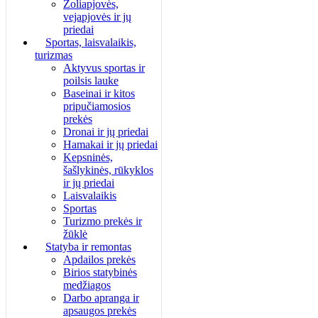
Žoliapjovės,
vejapjovės ir jų
priedai
Sportas, laisvalaikis,
turizmas
Aktyvus sportas ir
poilsis lauke
Baseinai ir kitos
pripučiamosios
prekės
Dronai ir jų priedai
Hamakai ir jų priedai
Kepsninės,
šašlykinės, rūkyklos
ir jų priedai
Laisvalaikis
Sportas
Turizmo prekės ir
žūklė
Statyba ir remontas
Apdailos prekės
Birios statybinės
medžiagos
Darbo apranga ir
apsaugos prekės