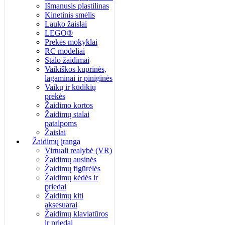
Išmanusis plastilinas
Kinetinis smėlis
Lauko žaislai
LEGO®
Prekės mokyklai
RC modeliai
Stalo žaidimai
Vaikiškos kuprinės,
lagaminai ir piniginės
Vaikų ir kūdikių
prekės
Žaidimo kortos
Žaidimų stalai
patalpoms
Žaislai
Žaidimų įranga
Virtuali realybė (VR)
Žaidimų ausinės
Žaidimų figūrėlės
Žaidimų kėdės ir
priedai
Žaidimų kiti
aksesuarai
Žaidimų klaviatūros
ir priedai