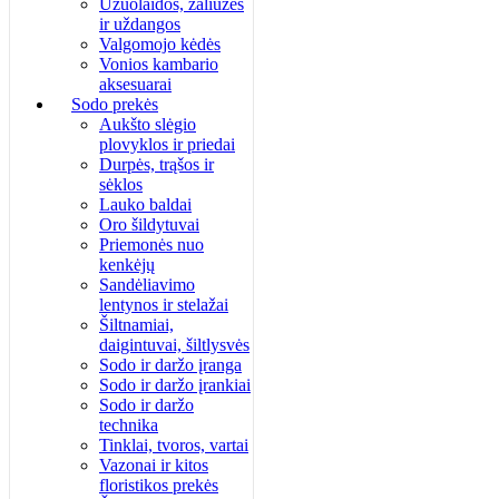
Užuolaidos, žaliuzės
ir uždangos
Valgomojo kėdės
Vonios kambario
aksesuarai
Sodo prekės
Aukšto slėgio
plovyklos ir priedai
Durpės, trąšos ir
sėklos
Lauko baldai
Oro šildytuvai
Priemonės nuo
kenkėjų
Sandėliavimo
lentynos ir stelažai
Šiltnamiai,
daigintuvai, šiltlysvės
Sodo ir daržo įranga
Sodo ir daržo įrankiai
Sodo ir daržo
technika
Tinklai, tvoros, vartai
Vazonai ir kitos
floristikos prekės