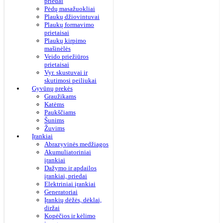
priedai
Pėdų masažuokliai
Plaukų džiovintuvai
Plaukų formavimo
prietaisai
Plaukų kirpimo
mašinėlės
Veido priežiūros
prietaisai
Vyr. skustuvai ir
skutimosi peiliukai
Gyvūnų prekės
Graužikams
Katėms
Paukščiams
Šunims
Žuvims
Įrankiai
Abrazyvinės medžiagos
Akumuliatoriniai
įrankiai
Dažymo ir apdailos
įrankiai, priedai
Elektriniai įrankiai
Generatoriai
Įrankių dėžės, dėklai,
diržai
Kopėčios ir kėlimo