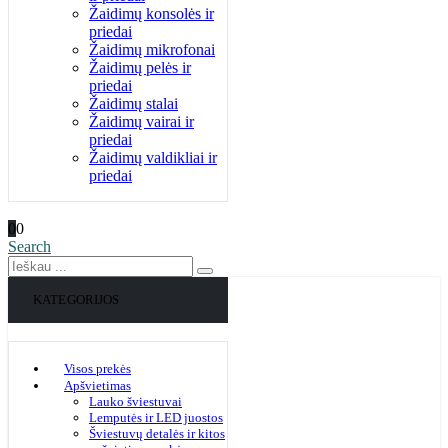
Žaidimų konsolės ir
priedai
Žaidimų mikrofonai
Žaidimų pelės ir
priedai
Žaidimų stalai
Žaidimų vairai ir
priedai
Žaidimų valdikliai ir
priedai
0
0
Search
KATEGORIJOS
Visos prekės
Apšvietimas
Lauko šviestuvai
Lemputės ir LED juostos
Šviestuvų detalės ir kitos