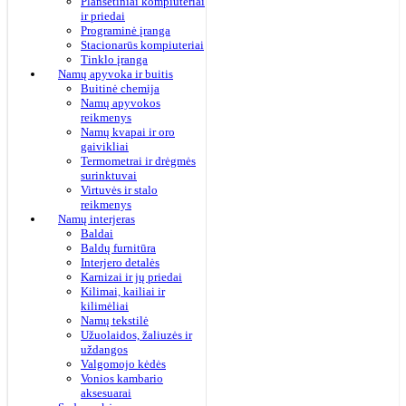
Planšetiniai kompiuteriai
ir priedai
Programinė įranga
Stacionarūs kompiuteriai
Tinklo įranga
Namų apyvoka ir buitis
Buitinė chemija
Namų apyvokos
reikmenys
Namų kvapai ir oro
gaivikliai
Termometrai ir drėgmės
surinktuvai
Virtuvės ir stalo
reikmenys
Namų interjeras
Baldai
Baldų furnitūra
Interjero detalės
Karnizai ir jų priedai
Kilimai, kailiai ir
kilimėliai
Namų tekstilė
Užuolaidos, žaliuzės ir
uždangos
Valgomojo kėdės
Vonios kambario
aksesuarai