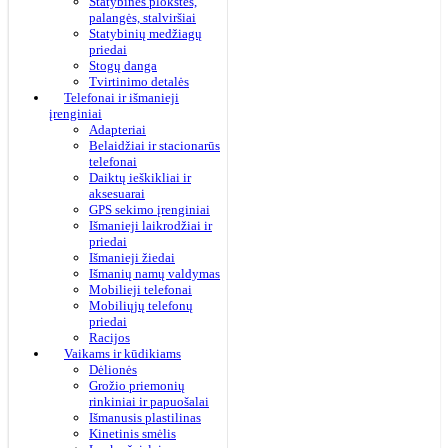
Statybinės plokštės,
palangės, stalviršiai
Statybinių medžiagų
priedai
Stogų danga
Tvirtinimo detalės
Telefonai ir išmanieji
įrenginiai
Adapteriai
Belaidžiai ir stacionarūs
telefonai
Daiktų ieškikliai ir
aksesuarai
GPS sekimo įrenginiai
Išmanieji laikrodžiai ir
priedai
Išmanieji žiedai
Išmanių namų valdymas
Mobilieji telefonai
Mobiliųjų telefonų
priedai
Racijos
Vaikams ir kūdikiams
Dėlionės
Grožio priemonių
rinkiniai ir papuošalai
Išmanusis plastilinas
Kinetinis smėlis