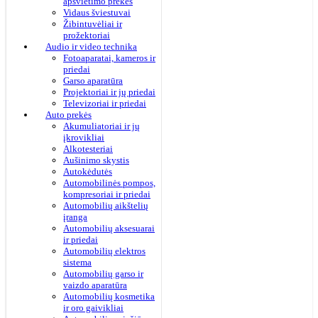
apšvietimo prekės
Vidaus šviestuvai
Žibintuvėliai ir
prožektoriai
Audio ir video technika
Fotoaparatai, kameros ir
priedai
Garso aparatūra
Projektoriai ir jų priedai
Televizoriai ir priedai
Auto prekės
Akumuliatoriai ir jų
įkrovikliai
Alkotesteriai
Aušinimo skystis
Autokėdutės
Automobilinės pompos,
kompresoriai ir priedai
Automobilių aikštelių
įranga
Automobilių aksesuarai
ir priedai
Automobilių elektros
sistema
Automobilių garso ir
vaizdo aparatūra
Automobilių kosmetika
ir oro gaivikliai