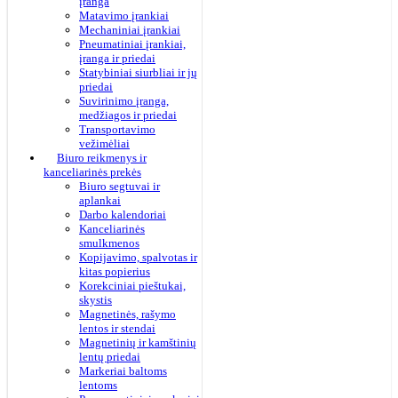
įranga
Matavimo įrankiai
Mechaniniai įrankiai
Pneumatiniai įrankiai,
įranga ir priedai
Statybiniai siurbliai ir jų
priedai
Suvirinimo įranga,
medžiagos ir priedai
Transportavimo
vežimėliai
Biuro reikmenys ir
kanceliarinės prekės
Biuro segtuvai ir
aplankai
Darbo kalendoriai
Kanceliarinės
smulkmenos
Kopijavimo, spalvotas ir
kitas popierius
Korekciniai pieštukai,
skystis
Magnetinės, rašymo
lentos ir stendai
Magnetinių ir kamštinių
lentų priedai
Markeriai baltoms
lentoms