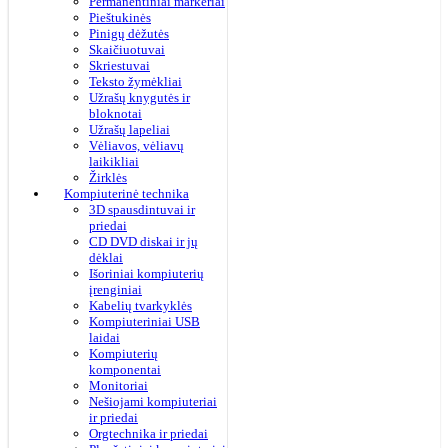
Permanentiniai markeriai
Pieštukinės
Pinigų dėžutės
Skaičiuotuvai
Skriestuvai
Teksto žymėkliai
Užrašų knygutės ir
bloknotai
Užrašų lapeliai
Vėliavos, vėliavų
laikikliai
Žirklės
Kompiuterinė technika
3D spausdintuvai ir
priedai
CD DVD diskai ir jų
dėklai
Išoriniai kompiuterių
įrenginiai
Kabelių tvarkyklės
Kompiuteriniai USB
laidai
Kompiuterių
komponentai
Monitoriai
Nešiojami kompiuteriai
ir priedai
Orgtechnika ir priedai