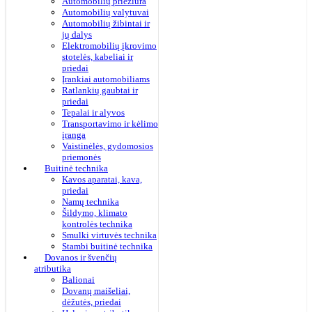
Automobilių priežiūra
Automobilių valytuvai
Automobilių žibintai ir
jų dalys
Elektromobilių įkrovimo
stotelės, kabeliai ir
priedai
Įrankiai automobiliams
Ratlankių gaubtai ir
priedai
Tepalai ir alyvos
Transportavimo ir kėlimo
įranga
Vaistinėlės, gydomosios
priemonės
Buitinė technika
Kavos aparatai, kava,
priedai
Namų technika
Šildymo, klimato
kontrolės technika
Smulki virtuvės technika
Stambi buitinė technika
Dovanos ir švenčių
atributika
Balionai
Dovanų maišeliai,
dėžutės, priedai