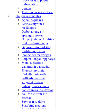
rūkyklos ir jų priedai
Laisvalaikis
Sportas
Turizmo prekės ir žūklė
Statyba ir remontas
Apdailos prekės
Birios statybinės
medžiagos
Darbo apranga ir
apsaugos prekės
Durys, jų dalys, furnitūra
Elektros instaliacija
Gipskartonio plokštės,
profiliai ir priedai
Izoliacinės medžiagos
Laiptai, langai ir jų dalys
Metalo, plastiko
gaminiai ir vamzdžiai
Plytos, statybiniai
blokeliai, trinkelės
Polikarbonatiniai
stogeliai, lietaus
nutekėjimo sistemos
Santechnika ir šildymas
Saulės elektrinės ir
priedai
Spynos ir jų dalys
Statybinė mediena