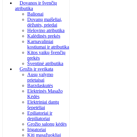
Dovanos ir švenčių
atributika
Balionai
Dovanų maišeliai,
dėžutės, priedai
Helovino atributika
Kalėdinės prekės
Karnavaliniai
kostiumai ir atributika
Kitos vaikų švenčių
prekės
Šventinė atributika
Grožis ir sveikata
Ausų valymo
prietaisai
Barzdaskutės
Elektrinės Masažo
Kėdės
Elektriniai dantų
šepetėliai
Epiliatoriai ir
depiliatoriai
Grožio salonų kėdės
Irigatoriai
Kiti masažuokliai