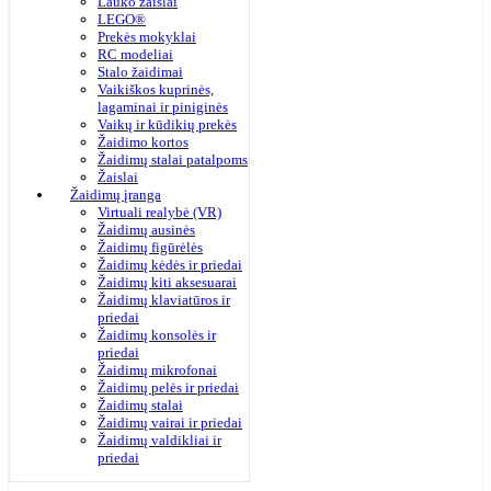
Lauko žaislai
LEGO®
Prekės mokyklai
RC modeliai
Stalo žaidimai
Vaikiškos kuprinės,
lagaminai ir piniginės
Vaikų ir kūdikių prekės
Žaidimo kortos
Žaidimų stalai patalpoms
Žaislai
Žaidimų įranga
Virtuali realybė (VR)
Žaidimų ausinės
Žaidimų figūrėlės
Žaidimų kėdės ir priedai
Žaidimų kiti aksesuarai
Žaidimų klaviatūros ir
priedai
Žaidimų konsolės ir
priedai
Žaidimų mikrofonai
Žaidimų pelės ir priedai
Žaidimų stalai
Žaidimų vairai ir priedai
Žaidimų valdikliai ir
priedai