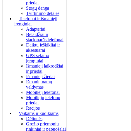
priedai
Stogų danga
Tvirtinimo detalės
Telefonai ir išmanieji
įrenginiai
Adapteriai
Belaidžiai ir
stacionarūs telefonai
Daiktų ieškikliai ir
aksesuarai
GPS sekimo
įrenginiai
Išmanieji laikrodžiai
ir priedai
Išmanieji žiedai
Išmanių namų
valdymas
Mobilieji telefonai
Mobiliųjų telefonų
priedai
Racijos
Vaikams ir kūdikiams
Dėlionės
Grožio priemonių
rinkiniai ir papuošalai