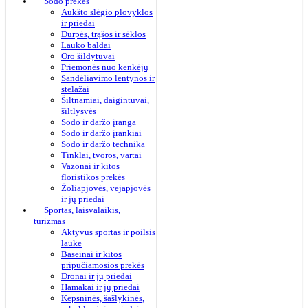
Sodo prekės
Aukšto slėgio plovyklos
ir priedai
Durpės, trąšos ir sėklos
Lauko baldai
Oro šildytuvai
Priemonės nuo kenkėjų
Sandėliavimo lentynos ir
stelažai
Šiltnamiai, daigintuvai,
šiltlysvės
Sodo ir daržo įranga
Sodo ir daržo įrankiai
Sodo ir daržo technika
Tinklai, tvoros, vartai
Vazonai ir kitos
floristikos prekės
Žoliapjovės, vejapjovės
ir jų priedai
Sportas, laisvalaikis,
turizmas
Aktyvus sportas ir poilsis
lauke
Baseinai ir kitos
pripučiamosios prekės
Dronai ir jų priedai
Hamakai ir jų priedai
Kepsninės, šašlykinės,