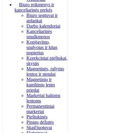
Biuro reikmenys ir
kanceliarinės prekės
Biuro segtuvai ir
aplankai
Darbo kalendoriai
Kanceliarinės
smulkmenos
Kopijavimo,
spalvotas ir kitas
popierius
Korekciniai pieštukai,
skystis
Magnetinės, rašymo
lentos ir stendai
Magnetinių ir
kamštinių lentų
priedai
Markeriai baltoms
lentoms
Permanentiniai
markeriai
Pieštukinės
Pinigų dėžutės
Skaičiuotuvai
Skriestuvai