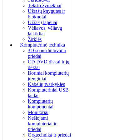
Teksto žymėkliai
Užrašų knygutės ir
bloknotai
Užrašų lapeliai
Vėliavos, vėliavų
laikikliai
Žirklės
Kompiuterinė technika
3D spausdintuvai ir
priedai
CD DVD diskai ir jų
dėklai
Išoriniai kompiuterių
įrenginiai
Kabelių tvarkyklės
Kompiuteriniai USB
laidai
Kompiuterių
komponentai
Monitoriai
Nešiojami
kompiuteriai ir
priedai
Orgtechnika ir priedai