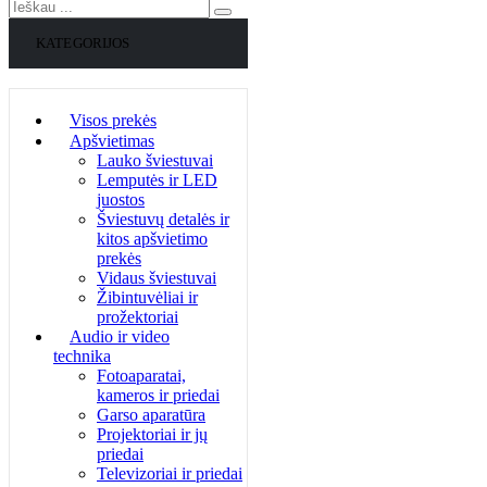
KATEGORIJOS
Visos prekės
Apšvietimas
Lauko šviestuvai
Lemputės ir LED
juostos
Šviestuvų detalės ir
kitos apšvietimo
prekės
Vidaus šviestuvai
Žibintuvėliai ir
prožektoriai
Audio ir video
technika
Fotoaparatai,
kameros ir priedai
Garso aparatūra
Projektoriai ir jų
priedai
Televizoriai ir priedai