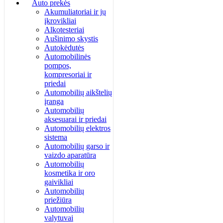
Auto prekės
Akumuliatoriai ir jų
įkrovikliai
Alkotesteriai
Aušinimo skystis
Autokėdutės
Automobilinės
pompos,
kompresoriai ir
priedai
Automobilių aikštelių
įranga
Automobilių
aksesuarai ir priedai
Automobilių elektros
sistema
Automobilių garso ir
vaizdo aparatūra
Automobilių
kosmetika ir oro
gaivikliai
Automobilių
priežiūra
Automobilių
valytuvai