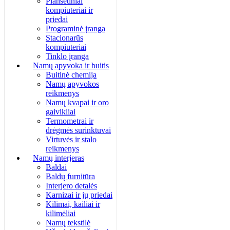
Planšetiniai
kompiuteriai ir
priedai
Programinė įranga
Stacionarūs
kompiuteriai
Tinklo įranga
Namų apyvoka ir buitis
Buitinė chemija
Namų apyvokos
reikmenys
Namų kvapai ir oro
gaivikliai
Termometrai ir
drėgmės surinktuvai
Virtuvės ir stalo
reikmenys
Namų interjeras
Baldai
Baldų furnitūra
Interjero detalės
Karnizai ir jų priedai
Kilimai, kailiai ir
kilimėliai
Namų tekstilė