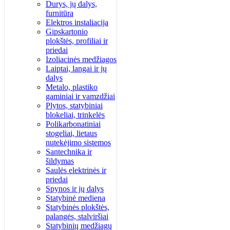
Durys, jų dalys,
furnitūra
Elektros instaliacija
Gipskartonio
plokštės, profiliai ir
priedai
Izoliacinės medžiagos
Laiptai, langai ir jų
dalys
Metalo, plastiko
gaminiai ir vamzdžiai
Plytos, statybiniai
blokeliai, trinkelės
Polikarbonatiniai
stogeliai, lietaus
nutekėjimo sistemos
Santechnika ir
šildymas
Saulės elektrinės ir
priedai
Spynos ir jų dalys
Statybinė mediena
Statybinės plokštės,
palangės, stalviršiai
Statybinių medžiagų