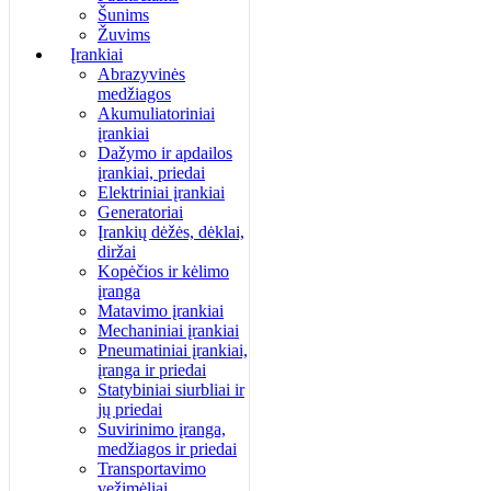
Šunims
Žuvims
Įrankiai
Abrazyvinės
medžiagos
Akumuliatoriniai
įrankiai
Dažymo ir apdailos
įrankiai, priedai
Elektriniai įrankiai
Generatoriai
Įrankių dėžės, dėklai,
diržai
Kopėčios ir kėlimo
įranga
Matavimo įrankiai
Mechaniniai įrankiai
Pneumatiniai įrankiai,
įranga ir priedai
Statybiniai siurbliai ir
jų priedai
Suvirinimo įranga,
medžiagos ir priedai
Transportavimo
vežimėliai