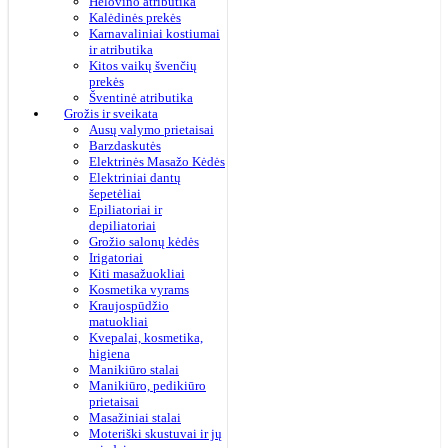
Helovino atributika
Kalėdinės prekės
Karnavaliniai kostiumai
ir atributika
Kitos vaikų švenčių
prekės
Šventinė atributika
Grožis ir sveikata
Ausų valymo prietaisai
Barzdaskutės
Elektrinės Masažo Kėdės
Elektriniai dantų
šepetėliai
Epiliatoriai ir
depiliatoriai
Grožio salonų kėdės
Irigatoriai
Kiti masažuokliai
Kosmetika vyrams
Kraujospūdžio
matuokliai
Kvepalai, kosmetika,
higiena
Manikiūro stalai
Manikiūro, pedikiūro
prietaisai
Masažiniai stalai
Moteriški skustuvai ir jų