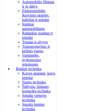
Automobilių žibintai
ir jų dalys
Elektromobilių
įkrovimo stotelės,
kabeliai ir priedai
Įrankiai
automobiliams
Ratlankių gaubtai ir
priedai
Tepalai ir alyvos
Transportavimo ir
kėlimo įranga
Vaistinėlės,
gydomosios
priemonės
Buitinė technika
Kavos aparatai, kava,
priedai
Namų technika
Šildymo, klimato
kontrolės technika
Smulki virtuvės
technika
Stambi buitinė
technika