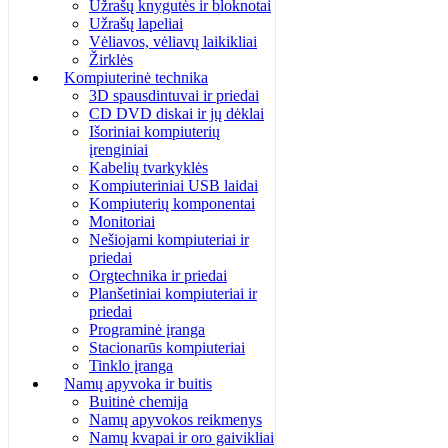
Užrašų knygutės ir bloknotai
Užrašų lapeliai
Vėliavos, vėliavų laikikliai
Žirklės
Kompiuterinė technika
3D spausdintuvai ir priedai
CD DVD diskai ir jų dėklai
Išoriniai kompiuterių
įrenginiai
Kabelių tvarkyklės
Kompiuteriniai USB laidai
Kompiuterių komponentai
Monitoriai
Nešiojami kompiuteriai ir
priedai
Orgtechnika ir priedai
Planšetiniai kompiuteriai ir
priedai
Programinė įranga
Stacionarūs kompiuteriai
Tinklo įranga
Namų apyvoka ir buitis
Buitinė chemija
Namų apyvokos reikmenys
Namų kvapai ir oro gaivikliai