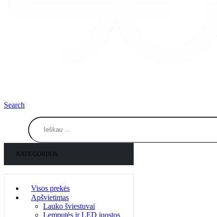
Search
KATEGORIJOS
Visos prekės
Apšvietimas
Lauko šviestuvai
Lemputės ir LED juostos