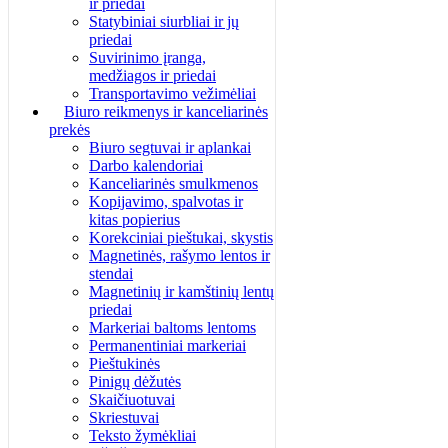
ir priedai
Statybiniai siurbliai ir jų
priedai
Suvirinimo įranga,
medžiagos ir priedai
Transportavimo vežimėliai
Biuro reikmenys ir kanceliarinės
prekės
Biuro segtuvai ir aplankai
Darbo kalendoriai
Kanceliarinės smulkmenos
Kopijavimo, spalvotas ir
kitas popierius
Korekciniai pieštukai, skystis
Magnetinės, rašymo lentos ir
stendai
Magnetinių ir kamštinių lentų
priedai
Markeriai baltoms lentoms
Permanentiniai markeriai
Pieštukinės
Pinigų dėžutės
Skaičiuotuvai
Skriestuvai
Teksto žymėkliai