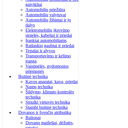
gaivikliai
Automobilių priežiūra
Automobilių valytuvai
Automobilių žibintai ir jų
dalys
Elektromobilių įkrovimo
stotelės, kabeliai ir priedai
Įrankiai automobiliams
Ratlankių gaubtai ir priedai
Tepalai ir alyvos
Transportavimo ir kėlimo
įranga
Vaistinėlės, gydomosios
priemonės
Buitinė technika
Kavos aparatai, kava, priedai
Namų technika
Šildymo, klimato kontrolės
technika
Smulki virtuvės technika
Stambi buitinė technika
Dovanos ir švenčių atributika
Balionai
Dovanų maišeliai, dėžutės,
priedai