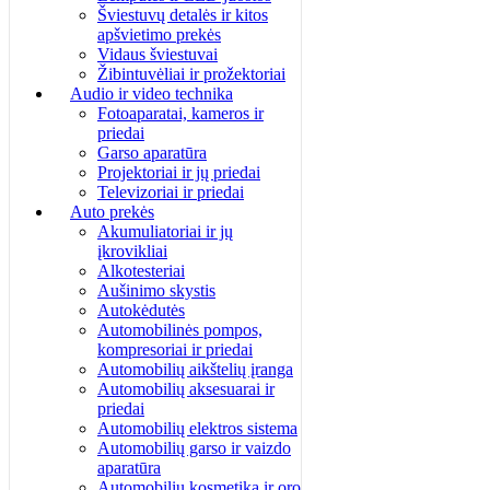
Šviestuvų detalės ir kitos
apšvietimo prekės
Vidaus šviestuvai
Žibintuvėliai ir prožektoriai
Audio ir video technika
Fotoaparatai, kameros ir
priedai
Garso aparatūra
Projektoriai ir jų priedai
Televizoriai ir priedai
Auto prekės
Akumuliatoriai ir jų
įkrovikliai
Alkotesteriai
Aušinimo skystis
Autokėdutės
Automobilinės pompos,
kompresoriai ir priedai
Automobilių aikštelių įranga
Automobilių aksesuarai ir
priedai
Automobilių elektros sistema
Automobilių garso ir vaizdo
aparatūra
Automobilių kosmetika ir oro