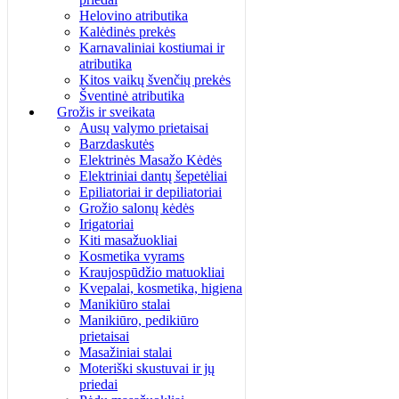
Helovino atributika
Kalėdinės prekės
Karnavaliniai kostiumai ir
atributika
Kitos vaikų švenčių prekės
Šventinė atributika
Grožis ir sveikata
Ausų valymo prietaisai
Barzdaskutės
Elektrinės Masažo Kėdės
Elektriniai dantų šepetėliai
Epiliatoriai ir depiliatoriai
Grožio salonų kėdės
Irigatoriai
Kiti masažuokliai
Kosmetika vyrams
Kraujospūdžio matuokliai
Kvepalai, kosmetika, higiena
Manikiūro stalai
Manikiūro, pedikiūro
prietaisai
Masažiniai stalai
Moteriški skustuvai ir jų
priedai