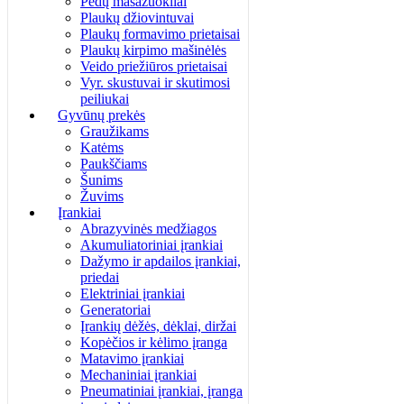
Pėdų masažuokliai
Plaukų džiovintuvai
Plaukų formavimo prietaisai
Plaukų kirpimo mašinėlės
Veido priežiūros prietaisai
Vyr. skustuvai ir skutimosi
peiliukai
Gyvūnų prekės
Graužikams
Katėms
Paukščiams
Šunims
Žuvims
Įrankiai
Abrazyvinės medžiagos
Akumuliatoriniai įrankiai
Dažymo ir apdailos įrankiai,
priedai
Elektriniai įrankiai
Generatoriai
Įrankių dėžės, dėklai, diržai
Kopėčios ir kėlimo įranga
Matavimo įrankiai
Mechaniniai įrankiai
Pneumatiniai įrankiai, įranga