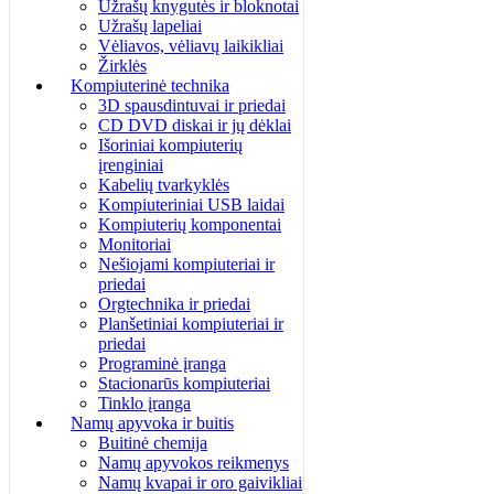
Užrašų knygutės ir bloknotai
Užrašų lapeliai
Vėliavos, vėliavų laikikliai
Žirklės
Kompiuterinė technika
3D spausdintuvai ir priedai
CD DVD diskai ir jų dėklai
Išoriniai kompiuterių
įrenginiai
Kabelių tvarkyklės
Kompiuteriniai USB laidai
Kompiuterių komponentai
Monitoriai
Nešiojami kompiuteriai ir
priedai
Orgtechnika ir priedai
Planšetiniai kompiuteriai ir
priedai
Programinė įranga
Stacionarūs kompiuteriai
Tinklo įranga
Namų apyvoka ir buitis
Buitinė chemija
Namų apyvokos reikmenys
Namų kvapai ir oro gaivikliai