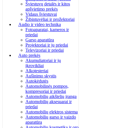
Šviestuvų detalės ir kitos
apšvietimo prekės
Vidaus šviestuvai
Žibintuvėliai ir prožektoriai
Audio ir video technika
Fotoaparatai, kameros ir
priedai
Garso aparatūra
Projektoriai ir jų priedai
Televizoriai ir priedai
Auto prekės
Akumuliatoriai ir jų
įkrovikliai
Alkotesteriai
Aušinimo skystis
Autokėdutės
Automobilinės pompos,
kompresoriai ir priedai
Automobilių aikštelių įranga
Automobilių aksesuarai ir
priedai
Automobilių elektros sistema
Automobilių garso ir vaizdo
aparatūra
Automobilių kosmetika ir oro