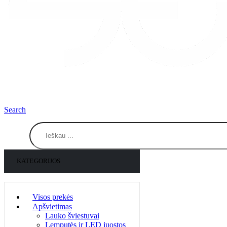
Search
KATEGORIJOS
Visos prekės
Apšvietimas
Lauko šviestuvai
Lemputės ir LED juostos