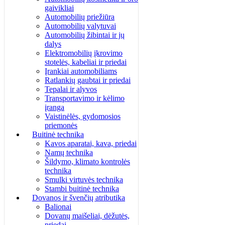
gaivikliai
Automobilių priežiūra
Automobilių valytuvai
Automobilių žibintai ir jų
dalys
Elektromobilių įkrovimo
stotelės, kabeliai ir priedai
Įrankiai automobiliams
Ratlankių gaubtai ir priedai
Tepalai ir alyvos
Transportavimo ir kėlimo
įranga
Vaistinėlės, gydomosios
priemonės
Buitinė technika
Kavos aparatai, kava, priedai
Namų technika
Šildymo, klimato kontrolės
technika
Smulki virtuvės technika
Stambi buitinė technika
Dovanos ir švenčių atributika
Balionai
Dovanų maišeliai, dėžutės,
priedai