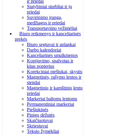
ir priedai
Statybiniai siurbliai ir jų
priedai
Suvirinimo įranga,
medžiagos ir priedai
Transportavimo vežimėliai
Biuro reikmenys ir kanceliarinės
prekės
Biuro segtuvai ir aplankai
Darbo kalendoriai
Kanceliarinės smulkmenos
Kopijavimo, spalvotas ir
kitas popierius
Korekciniai pieštukai, skystis
Magnetinės, rašymo lentos ir
stendai
Magnetinių ir kamštinių lentų
priedai
Markeriai baltoms lentoms
Permanentiniai markeriai
Pieštukinės
Pinigų dėžutės
Skaičiuotuvai
Skriestuvai
Teksto žymėkliai