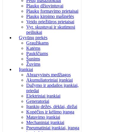
Pėdų masažuokliai
Plaukų džiovintuvai
Plaukų formavimo prietaisai
Plaukų kirpimo mašinėlės
Veido priežiūros prietaisai
Vyr. skustuvai ir skutimosi
peiliukai
Gyvūnų prekės
Graužikams
Katėms
Paukščiams
Šunims
Žuvims
Įrankiai
Abrazyvinės medžiagos
Akumuliatoriniai įrankiai
Dažymo ir apdailos įrankiai,
priedai
Elektriniai įrankiai
Generatoriai
Įrankių dėžės, dėklai, diržai
Kopėčios ir kėlimo įranga
Matavimo įrankiai
Mechaniniai įrankiai
Pneumatiniai įrankiai, įranga