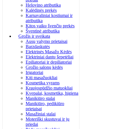
Helovino atributika
Kalėdinės prekės
Karnavaliniai kostiumai ir
atributika
Kitos vaikų švenčių prekės
Šventinė atributika
Grožis ir sveikata
Ausų valymo prietaisai
Barzdaskutės
Elektrinės Masažo Kėdės
Elektriniai dantų šepetėliai
Epiliatoriai ir depiliatoriai
Grožio salonų kėdės
Irigatoriai
Kiti masažuokliai
Kosmetika vyrams
Kraujospūdžio matuokliai
Kvepalai, kosmetika, higiena
Manikiūro stalai
Manikiūro, pedikiūro
prietaisai
Masažiniai stalai
Moteriški skustuvai ir jų
priedai