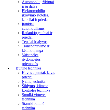
Automobilių žibintai
ir jų dalys
Elektromobilių
įkrovimo stotelės,
kabeliai ir priedai
Įrankiai
automobiliams
Ratlankių gaubtai ir
priedai
Tepalai ir alyvos
Transportavimo ir
kėlimo įranga
Vaistinėlės,
gydomosios
priemonės
Buitinė technika
Kavos aparatai, kava,
priedai
Namų technika
Šildymo, klimato
kontrolės technika
Smulki virtuvės
technika
Stambi buitinė
technika