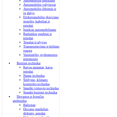
Automobilių priežiūra
Automobilių valytuvai
Automobilių žibintai ir
jų dalys
Elektromobilių įkrovimo
stotelės, kabeliai ir
priedai
Įrankiai automobiliams
Ratlankių gaubtai ir
priedai
Tepalai ir alyvos
Transportavimo ir kėlimo
įranga
Vaistinėlės, gydomosios
priemonės
Buitinė technika
Kavos aparatai, kava,
priedai
Namų technika
Šildymo, klimato
kontrolės technika
Smulki virtuvės technika
Stambi buitinė technika
Dovanos ir švenčių
atributika
Balionai
Dovanų maišeliai,
dėžutės, priedai