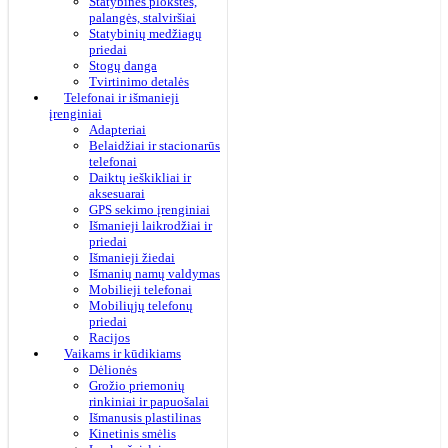
Statybinės plokštės,
palangės, stalviršiai
Statybinių medžiagų
priedai
Stogų danga
Tvirtinimo detalės
Telefonai ir išmanieji
įrenginiai
Adapteriai
Belaidžiai ir stacionarūs
telefonai
Daiktų ieškikliai ir
aksesuarai
GPS sekimo įrenginiai
Išmanieji laikrodžiai ir
priedai
Išmanieji žiedai
Išmanių namų valdymas
Mobilieji telefonai
Mobiliųjų telefonų
priedai
Racijos
Vaikams ir kūdikiams
Dėlionės
Grožio priemonių
rinkiniai ir papuošalai
Išmanusis plastilinas
Kinetinis smėlis