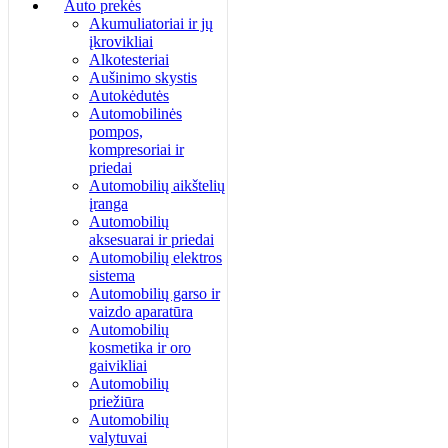
Auto prekės
Akumuliatoriai ir jų
įkrovikliai
Alkotesteriai
Aušinimo skystis
Autokėdutės
Automobilinės
pompos,
kompresoriai ir
priedai
Automobilių aikštelių
įranga
Automobilių
aksesuarai ir priedai
Automobilių elektros
sistema
Automobilių garso ir
vaizdo aparatūra
Automobilių
kosmetika ir oro
gaivikliai
Automobilių
priežiūra
Automobilių
valytuvai