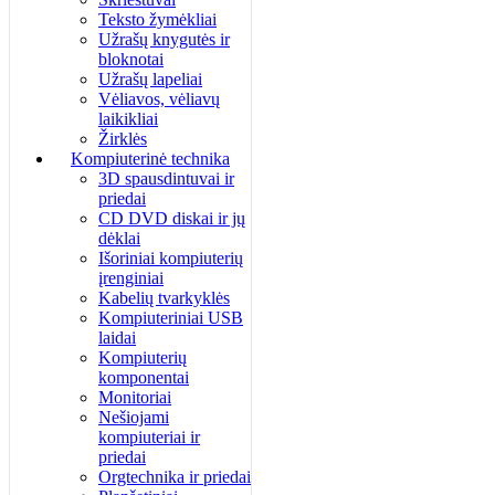
Teksto žymėkliai
Užrašų knygutės ir
bloknotai
Užrašų lapeliai
Vėliavos, vėliavų
laikikliai
Žirklės
Kompiuterinė technika
3D spausdintuvai ir
priedai
CD DVD diskai ir jų
dėklai
Išoriniai kompiuterių
įrenginiai
Kabelių tvarkyklės
Kompiuteriniai USB
laidai
Kompiuterių
komponentai
Monitoriai
Nešiojami
kompiuteriai ir
priedai
Orgtechnika ir priedai