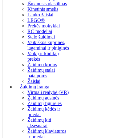
Išmanusis plastilinas
Kinetinis smėlis
Lauko žaislai
LEGO®
Prekės mokyklai
RC modeliai
Stalo žaidimai
Vaikiškos kuprinės,
lagaminai ir piniginės
Vaikų ir kūdikių
prekės
Žaidimo kortos
Žaidimų stalai
patalpoms
Žaislai
Žaidimų įranga
Virtuali realybė (VR)
Žaidimų ausinės
Žaidimų figūrėlės
Žaidimų kėdės ir
priedai
Žaidimų kiti
aksesuarai
Žaidimų klaviatūros
ir priedai