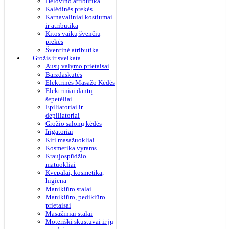
Helovino atributika
Kalėdinės prekės
Karnavaliniai kostiumai
ir atributika
Kitos vaikų švenčių
prekės
Šventinė atributika
Grožis ir sveikata
Ausų valymo prietaisai
Barzdaskutės
Elektrinės Masažo Kėdės
Elektriniai dantų
šepetėliai
Epiliatoriai ir
depiliatoriai
Grožio salonų kėdės
Irigatoriai
Kiti masažuokliai
Kosmetika vyrams
Kraujospūdžio
matuokliai
Kvepalai, kosmetika,
higiena
Manikiūro stalai
Manikiūro, pedikiūro
prietaisai
Masažiniai stalai
Moteriški skustuvai ir jų