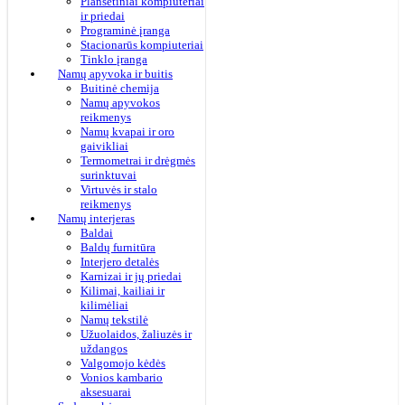
Planšetiniai kompiuteriai
ir priedai
Programinė įranga
Stacionarūs kompiuteriai
Tinklo įranga
Namų apyvoka ir buitis
Buitinė chemija
Namų apyvokos
reikmenys
Namų kvapai ir oro
gaivikliai
Termometrai ir drėgmės
surinktuvai
Virtuvės ir stalo
reikmenys
Namų interjeras
Baldai
Baldų furnitūra
Interjero detalės
Karnizai ir jų priedai
Kilimai, kailiai ir
kilimėliai
Namų tekstilė
Užuolaidos, žaliuzės ir
uždangos
Valgomojo kėdės
Vonios kambario
aksesuarai