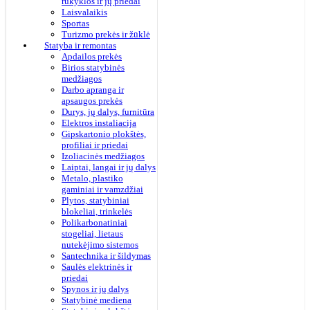
rūkyklos ir jų priedai
Laisvalaikis
Sportas
Turizmo prekės ir žūklė
Statyba ir remontas
Apdailos prekės
Birios statybinės
medžiagos
Darbo apranga ir
apsaugos prekės
Durys, jų dalys, furnitūra
Elektros instaliacija
Gipskartonio plokštės,
profiliai ir priedai
Izoliacinės medžiagos
Laiptai, langai ir jų dalys
Metalo, plastiko
gaminiai ir vamzdžiai
Plytos, statybiniai
blokeliai, trinkelės
Polikarbonatiniai
stogeliai, lietaus
nutekėjimo sistemos
Santechnika ir šildymas
Saulės elektrinės ir
priedai
Spynos ir jų dalys
Statybinė mediena