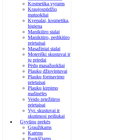
Kosmetika vyrams
Kraujospūdžio
matuokliai
Kvepalai, kosmetika,
higiena
Manikiūro stalai
Manikiūro, pedikiūro
prietaisai
Masažiniai stalai
Moteriški skustuvai ir
jų priedai
Pėdų masažuokliai
Plaukų džiovintuvai
Plaukų formavimo
prietaisai
Plaukų kirpimo
mašinėlės
Veido priežiūros
prietaisai
Vyr. skustuvai ir
skutimosi peiliukai
Gyvūnų prekės
Graužikams
Katėms
Paukščiams