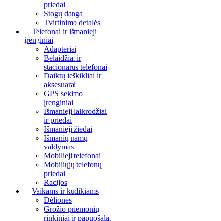
priedai
Stogų danga
Tvirtinimo detalės
Telefonai ir išmanieji
įrenginiai
Adapteriai
Belaidžiai ir
stacionarūs telefonai
Daiktų ieškikliai ir
aksesuarai
GPS sekimo
įrenginiai
Išmanieji laikrodžiai
ir priedai
Išmanieji žiedai
Išmanių namų
valdymas
Mobilieji telefonai
Mobiliųjų telefonų
priedai
Racijos
Vaikams ir kūdikiams
Dėlionės
Grožio priemonių
rinkiniai ir papuošalai