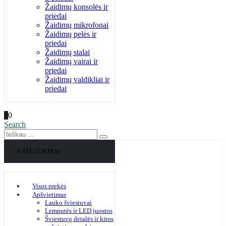
Žaidimų konsolės ir
priedai
Žaidimų mikrofonai
Žaidimų pelės ir
priedai
Žaidimų stalai
Žaidimų vairai ir
priedai
Žaidimų valdikliai ir
priedai
0
0
Search
KATEGORIJOS
Visos prekės
Apšvietimas
Lauko šviestuvai
Lemputės ir LED juostos
Šviestuvų detalės ir kitos