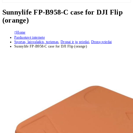
Sunnylife FP-B958-C case for DJI Flip
(orange)
Home
Parduotuvė internete
Sportas, laisvalaikis, turizmas
,
Dronai ir jų priedai
,
Dronų priedai
Sunnylife FP-B958-C case for DJI Flip (orange)