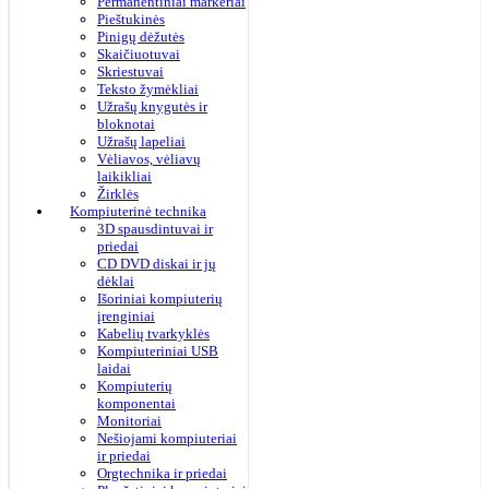
Permanentiniai markeriai
Pieštukinės
Pinigų dėžutės
Skaičiuotuvai
Skriestuvai
Teksto žymėkliai
Užrašų knygutės ir
bloknotai
Užrašų lapeliai
Vėliavos, vėliavų
laikikliai
Žirklės
Kompiuterinė technika
3D spausdintuvai ir
priedai
CD DVD diskai ir jų
dėklai
Išoriniai kompiuterių
įrenginiai
Kabelių tvarkyklės
Kompiuteriniai USB
laidai
Kompiuterių
komponentai
Monitoriai
Nešiojami kompiuteriai
ir priedai
Orgtechnika ir priedai