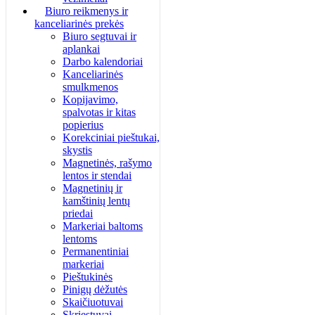
Biuro reikmenys ir
kanceliarinės prekės
Biuro segtuvai ir
aplankai
Darbo kalendoriai
Kanceliarinės
smulkmenos
Kopijavimo,
spalvotas ir kitas
popierius
Korekciniai pieštukai,
skystis
Magnetinės, rašymo
lentos ir stendai
Magnetinių ir
kamštinių lentų
priedai
Markeriai baltoms
lentoms
Permanentiniai
markeriai
Pieštukinės
Pinigų dėžutės
Skaičiuotuvai
Skriestuvai