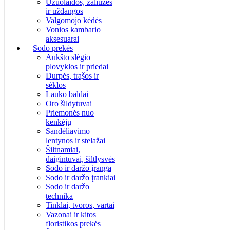
Užuolaidos, žaliuzės
ir uždangos
Valgomojo kėdės
Vonios kambario
aksesuarai
Sodo prekės
Aukšto slėgio
plovyklos ir priedai
Durpės, trąšos ir
sėklos
Lauko baldai
Oro šildytuvai
Priemonės nuo
kenkėjų
Sandėliavimo
lentynos ir stelažai
Šiltnamiai,
daigintuvai, šiltlysvės
Sodo ir daržo įranga
Sodo ir daržo įrankiai
Sodo ir daržo
technika
Tinklai, tvoros, vartai
Vazonai ir kitos
floristikos prekės