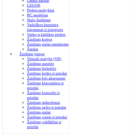
Lauko žaislai
LEGO®
Prekės mokyklai
RC modeliai
Stalo žaidimai
Vaikiškos kuprinės,
lagaminai ir piniginės
Vaikų ir kūdikių prekės
Žaidimo kortos
Žaidimų stalai patalpoms
Žaislai
Žaidimų įranga
Virtuali realybė (VR)
Žaidimų ausinės
Žaidimų figūrėlės
Žaidimų kėdės ir priedai
Žaidimų kiti aksesuarai
Žaidimų klaviatūros ir
priedai
Žaidimų konsolės ir
priedai
Žaidimų mikrofonai
Žaidimų pelės ir priedai
Žaidimų stalai
Žaidimų vairai ir priedai
Žaidimų valdikliai ir
priedai