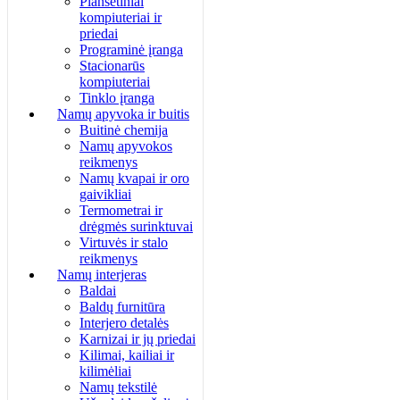
Planšetiniai
kompiuteriai ir
priedai
Programinė įranga
Stacionarūs
kompiuteriai
Tinklo įranga
Namų apyvoka ir buitis
Buitinė chemija
Namų apyvokos
reikmenys
Namų kvapai ir oro
gaivikliai
Termometrai ir
drėgmės surinktuvai
Virtuvės ir stalo
reikmenys
Namų interjeras
Baldai
Baldų furnitūra
Interjero detalės
Karnizai ir jų priedai
Kilimai, kailiai ir
kilimėliai
Namų tekstilė