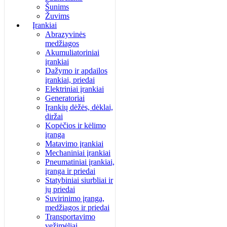
Šunims
Žuvims
Įrankiai
Abrazyvinės
medžiagos
Akumuliatoriniai
įrankiai
Dažymo ir apdailos
įrankiai, priedai
Elektriniai įrankiai
Generatoriai
Įrankių dėžės, dėklai,
diržai
Kopėčios ir kėlimo
įranga
Matavimo įrankiai
Mechaniniai įrankiai
Pneumatiniai įrankiai,
įranga ir priedai
Statybiniai siurbliai ir
jų priedai
Suvirinimo įranga,
medžiagos ir priedai
Transportavimo
vežimėliai