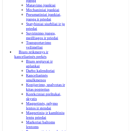
įranga
Matavimo įrankiai
Mechaniniai įrankiai
Pneumatiniai įrankiai,
įranga ir priedai
Statybiniai siurbliai ir jų
priedai
Suvirinimo įranga,
medžiagos ir priedai
Transportavimo
vežimėliai
Biuro reikmenys ir
kanceliarinės prekės
Biuro segtuvai ir
aplankai
Darbo kalendoriai
Kanceliarinės
smulkmenos
Kopijavimo, spalvotas ir
kitas popierius
Korekciniai pieštukai,
skystis
Magnetinės, rašymo
lentos ir stendai
Magnetinių ir kamštinių
lentų priedai
Markeriai baltoms
lentoms