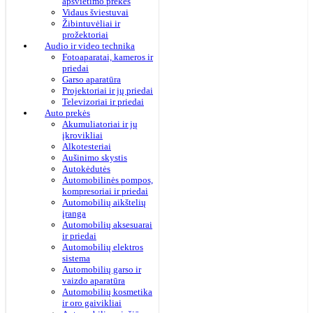
apšvietimo prekės
Vidaus šviestuvai
Žibintuvėliai ir
prožektoriai
Audio ir video technika
Fotoaparatai, kameros ir
priedai
Garso aparatūra
Projektoriai ir jų priedai
Televizoriai ir priedai
Auto prekės
Akumuliatoriai ir jų
įkrovikliai
Alkotesteriai
Aušinimo skystis
Autokėdutės
Automobilinės pompos,
kompresoriai ir priedai
Automobilių aikštelių
įranga
Automobilių aksesuarai
ir priedai
Automobilių elektros
sistema
Automobilių garso ir
vaizdo aparatūra
Automobilių kosmetika
ir oro gaivikliai