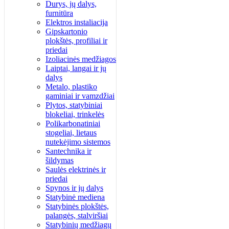
Durys, jų dalys,
furnitūra
Elektros instaliacija
Gipskartonio
plokštės, profiliai ir
priedai
Izoliacinės medžiagos
Laiptai, langai ir jų
dalys
Metalo, plastiko
gaminiai ir vamzdžiai
Plytos, statybiniai
blokeliai, trinkelės
Polikarbonatiniai
stogeliai, lietaus
nutekėjimo sistemos
Santechnika ir
šildymas
Saulės elektrinės ir
priedai
Spynos ir jų dalys
Statybinė mediena
Statybinės plokštės,
palangės, stalviršiai
Statybinių medžiagų