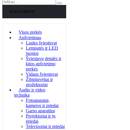
KATEGORIJOS
Visos prekės
Apšvietimas
Lauko šviestuvai
Lemputės ir LED
juostos
Šviestuvų detalės ir
kitos apšvietimo
prekės
Vidaus šviestuvai
Žibintuvėliai ir
prožektoriai
Audio ir video
technika
Fotoaparatai,
kameros ir priedai
Garso aparatūra
Projektoriai ir jų
priedai
Televizoriai ir priedai