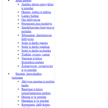
Sodo prekės
Aukšto slėgio plovyklos
ir priedai
Durpės, trąšos ir sėklos
Lauko baldai
Oro šildytuvai
Priemonės nuo kenkėjų
Sandėliavimo lentynos ir
stelažai
Šiltnamiai, daigintuvai,
šiltlysvės
Sodo ir daržo įranga
Sodo ir daržo įrankiai
Sodo ir daržo technika
Tinklai, tvoros, vartai
Vazonai ir kitos
floristikos prekės
Žoliapjovės, vejapjovės
ir jų priedai
Sportas, laisvalaikis,
turizmas
Aktyvus sportas ir poilsis
lauke
Baseinai ir kitos
pripučiamosios prekės
Dronai ir jų priedai
Hamakai ir jų priedai
Kepsninės, šašlykinės,