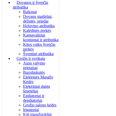
Dovanos ir švenčių
atributika
Balionai
Dovanų maišeliai,
dėžutės, priedai
Helovino atributika
Kalėdinės prekės
Karnavaliniai
kostiumai ir atributika
Kitos vaikų švenčių
prekės
Šventinė atributika
Grožis ir sveikata
Ausų valymo
prietaisai
Barzdaskutės
Elektrinės Masažo
Kėdės
Elektriniai dantų
šepetėliai
Epiliatoriai ir
depiliatoriai
Grožio salonų kėdės
Irigatoriai
Kiti masažuokliai