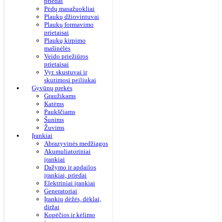
priedai
Pėdų masažuokliai
Plaukų džiovintuvai
Plaukų formavimo
prietaisai
Plaukų kirpimo
mašinėlės
Veido priežiūros
prietaisai
Vyr. skustuvai ir
skutimosi peiliukai
Gyvūnų prekės
Graužikams
Katėms
Paukščiams
Šunims
Žuvims
Įrankiai
Abrazyvinės medžiagos
Akumuliatoriniai
įrankiai
Dažymo ir apdailos
įrankiai, priedai
Elektriniai įrankiai
Generatoriai
Įrankių dėžės, dėklai,
diržai
Kopėčios ir kėlimo