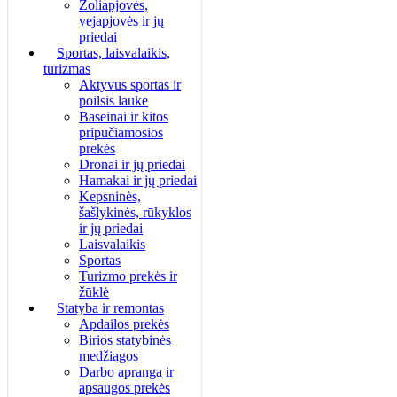
Žoliapjovės,
vejapjovės ir jų
priedai
Sportas, laisvalaikis,
turizmas
Aktyvus sportas ir
poilsis lauke
Baseinai ir kitos
pripučiamosios
prekės
Dronai ir jų priedai
Hamakai ir jų priedai
Kepsninės,
šašlykinės, rūkyklos
ir jų priedai
Laisvalaikis
Sportas
Turizmo prekės ir
žūklė
Statyba ir remontas
Apdailos prekės
Birios statybinės
medžiagos
Darbo apranga ir
apsaugos prekės