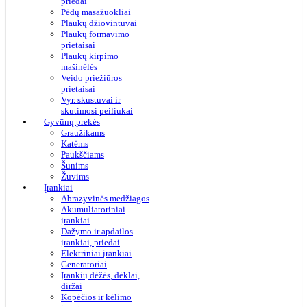
priedai
Pėdų masažuokliai
Plaukų džiovintuvai
Plaukų formavimo
prietaisai
Plaukų kirpimo
mašinėlės
Veido priežiūros
prietaisai
Vyr. skustuvai ir
skutimosi peiliukai
Gyvūnų prekės
Graužikams
Katėms
Paukščiams
Šunims
Žuvims
Įrankiai
Abrazyvinės medžiagos
Akumuliatoriniai
įrankiai
Dažymo ir apdailos
įrankiai, priedai
Elektriniai įrankiai
Generatoriai
Įrankių dėžės, dėklai,
diržai
Kopėčios ir kėlimo