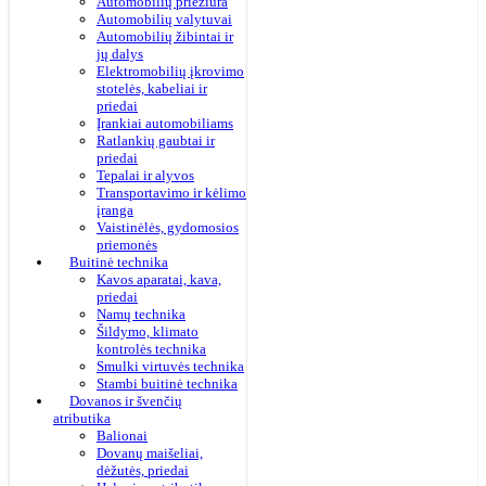
Automobilių priežiūra
Automobilių valytuvai
Automobilių žibintai ir
jų dalys
Elektromobilių įkrovimo
stotelės, kabeliai ir
priedai
Įrankiai automobiliams
Ratlankių gaubtai ir
priedai
Tepalai ir alyvos
Transportavimo ir kėlimo
įranga
Vaistinėlės, gydomosios
priemonės
Buitinė technika
Kavos aparatai, kava,
priedai
Namų technika
Šildymo, klimato
kontrolės technika
Smulki virtuvės technika
Stambi buitinė technika
Dovanos ir švenčių
atributika
Balionai
Dovanų maišeliai,
dėžutės, priedai