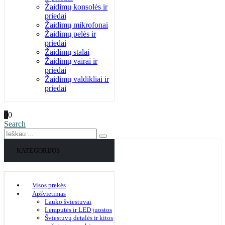
Žaidimų konsolės ir
priedai
Žaidimų mikrofonai
Žaidimų pelės ir
priedai
Žaidimų stalai
Žaidimų vairai ir
priedai
Žaidimų valdikliai ir
priedai
0
0
Search
KATEGORIJOS
Visos prekės
Apšvietimas
Lauko šviestuvai
Lemputės ir LED juostos
Šviestuvų detalės ir kitos