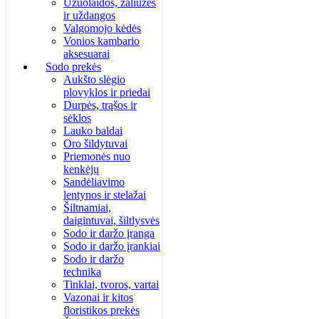
Užuolaidos, žaliuzės
ir uždangos
Valgomojo kėdės
Vonios kambario
aksesuarai
Sodo prekės
Aukšto slėgio
plovyklos ir priedai
Durpės, trąšos ir
sėklos
Lauko baldai
Oro šildytuvai
Priemonės nuo
kenkėjų
Sandėliavimo
lentynos ir stelažai
Šiltnamiai,
daigintuvai, šiltlysvės
Sodo ir daržo įranga
Sodo ir daržo įrankiai
Sodo ir daržo
technika
Tinklai, tvoros, vartai
Vazonai ir kitos
floristikos prekės