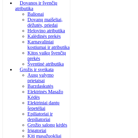
Dovanos ir švenčių
atributika
Balionai
Dovanų maišeliai,
dėžutės, priedai
Helovino atributika
Kalėdinės prekės
Karnavaliniai
kostiumai ir atributika
Kitos vaikų švenčių
prekės
Šventinė atributika
Grožis ir sveikata
Ausų valymo
prietaisai
Barzdaskutės
Elektrinės Masažo
Kėdės
Elektriniai dantų
šepetėliai
Epiliatoriai ir
depiliatoriai
Grožio salonų kėdės
Irigatoriai
Kiti masažuokliai