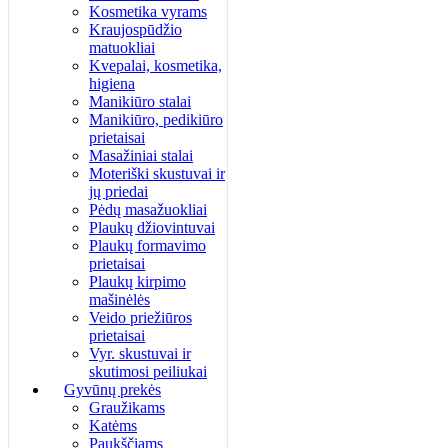
Kosmetika vyrams
Kraujospūdžio
matuokliai
Kvepalai, kosmetika,
higiena
Manikiūro stalai
Manikiūro, pedikiūro
prietaisai
Masažiniai stalai
Moteriški skustuvai ir
jų priedai
Pėdų masažuokliai
Plaukų džiovintuvai
Plaukų formavimo
prietaisai
Plaukų kirpimo
mašinėlės
Veido priežiūros
prietaisai
Vyr. skustuvai ir
skutimosi peiliukai
Gyvūnų prekės
Graužikams
Katėms
Paukščiams