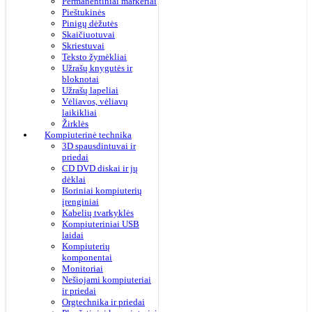
Permanentiniai markeriai
Pieštukinės
Pinigų dėžutės
Skaičiuotuvai
Skriestuvai
Teksto žymėkliai
Užrašų knygutės ir
bloknotai
Užrašų lapeliai
Vėliavos, vėliavų
laikikliai
Žirklės
Kompiuterinė technika
3D spausdintuvai ir
priedai
CD DVD diskai ir jų
dėklai
Išoriniai kompiuterių
įrenginiai
Kabelių tvarkyklės
Kompiuteriniai USB
laidai
Kompiuterių
komponentai
Monitoriai
Nešiojami kompiuteriai
ir priedai
Orgtechnika ir priedai