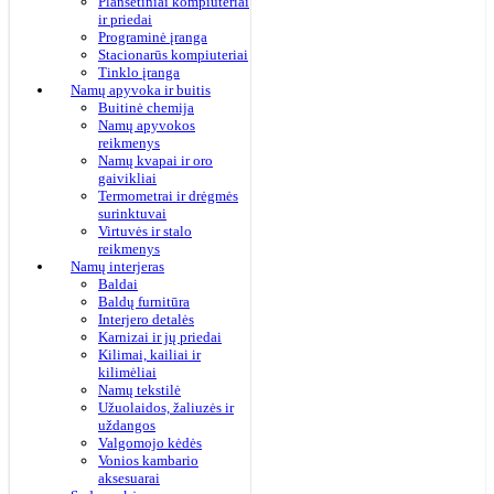
Planšetiniai kompiuteriai
ir priedai
Programinė įranga
Stacionarūs kompiuteriai
Tinklo įranga
Namų apyvoka ir buitis
Buitinė chemija
Namų apyvokos
reikmenys
Namų kvapai ir oro
gaivikliai
Termometrai ir drėgmės
surinktuvai
Virtuvės ir stalo
reikmenys
Namų interjeras
Baldai
Baldų furnitūra
Interjero detalės
Karnizai ir jų priedai
Kilimai, kailiai ir
kilimėliai
Namų tekstilė
Užuolaidos, žaliuzės ir
uždangos
Valgomojo kėdės
Vonios kambario
aksesuarai