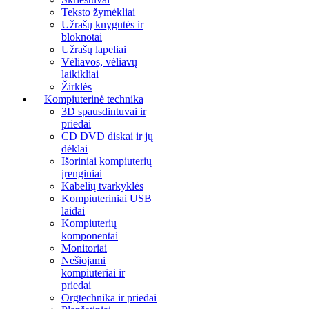
Teksto žymėkliai
Užrašų knygutės ir
bloknotai
Užrašų lapeliai
Vėliavos, vėliavų
laikikliai
Žirklės
Kompiuterinė technika
3D spausdintuvai ir
priedai
CD DVD diskai ir jų
dėklai
Išoriniai kompiuterių
įrenginiai
Kabelių tvarkyklės
Kompiuteriniai USB
laidai
Kompiuterių
komponentai
Monitoriai
Nešiojami
kompiuteriai ir
priedai
Orgtechnika ir priedai