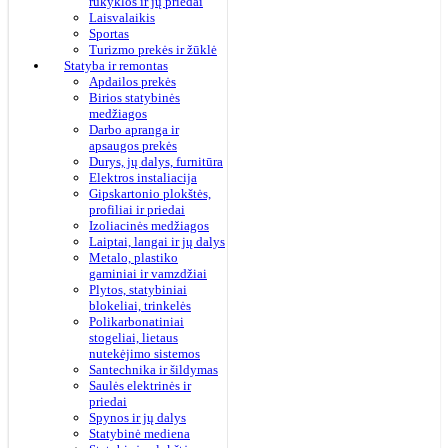
rūkyklos ir jų priedai
Laisvalaikis
Sportas
Turizmo prekės ir žūklė
Statyba ir remontas
Apdailos prekės
Birios statybinės
medžiagos
Darbo apranga ir
apsaugos prekės
Durys, jų dalys, furnitūra
Elektros instaliacija
Gipskartonio plokštės,
profiliai ir priedai
Izoliacinės medžiagos
Laiptai, langai ir jų dalys
Metalo, plastiko
gaminiai ir vamzdžiai
Plytos, statybiniai
blokeliai, trinkelės
Polikarbonatiniai
stogeliai, lietaus
nutekėjimo sistemos
Santechnika ir šildymas
Saulės elektrinės ir
priedai
Spynos ir jų dalys
Statybinė mediena