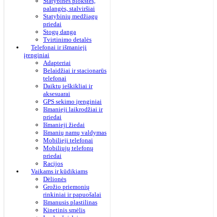
Statybinės plokštės,
palangės, stalviršiai
Statybinių medžiagų
priedai
Stogų danga
Tvirtinimo detalės
Telefonai ir išmanieji
įrenginiai
Adapteriai
Belaidžiai ir stacionarūs
telefonai
Daiktų ieškikliai ir
aksesuarai
GPS sekimo įrenginiai
Išmanieji laikrodžiai ir
priedai
Išmanieji žiedai
Išmanių namų valdymas
Mobilieji telefonai
Mobiliųjų telefonų
priedai
Racijos
Vaikams ir kūdikiams
Dėlionės
Grožio priemonių
rinkiniai ir papuošalai
Išmanusis plastilinas
Kinetinis smėlis