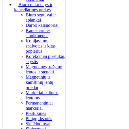
Biuro reikmenys ir
kanceliarinės prekės
Biuro segtuvai ir
aplankai
Darbo kalendoriai
Kanceliarinės
smulkmenos
Kopijavimo,
spalvotas ir kitas
popierius
Korekciniai pieštukai,
skystis
Magnetinės, rašymo
lentos ir stendai
Magnetinių ir
kamštinių lentų
priedai
Markeriai baltoms
lentoms
Permanentiniai
markeriai
Pieštukinės
Pinigų dėžutės
Skaičiuotuvai
Skriestuvai