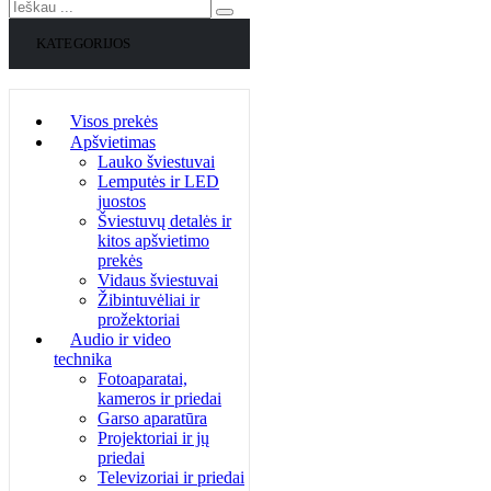
KATEGORIJOS
Visos prekės
Apšvietimas
Lauko šviestuvai
Lemputės ir LED
juostos
Šviestuvų detalės ir
kitos apšvietimo
prekės
Vidaus šviestuvai
Žibintuvėliai ir
prožektoriai
Audio ir video
technika
Fotoaparatai,
kameros ir priedai
Garso aparatūra
Projektoriai ir jų
priedai
Televizoriai ir priedai