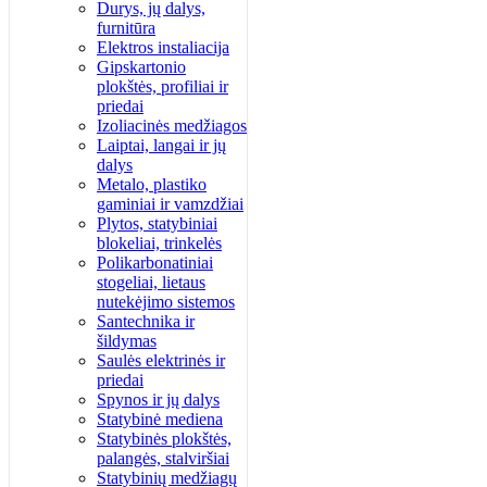
Durys, jų dalys,
furnitūra
Elektros instaliacija
Gipskartonio
plokštės, profiliai ir
priedai
Izoliacinės medžiagos
Laiptai, langai ir jų
dalys
Metalo, plastiko
gaminiai ir vamzdžiai
Plytos, statybiniai
blokeliai, trinkelės
Polikarbonatiniai
stogeliai, lietaus
nutekėjimo sistemos
Santechnika ir
šildymas
Saulės elektrinės ir
priedai
Spynos ir jų dalys
Statybinė mediena
Statybinės plokštės,
palangės, stalviršiai
Statybinių medžiagų