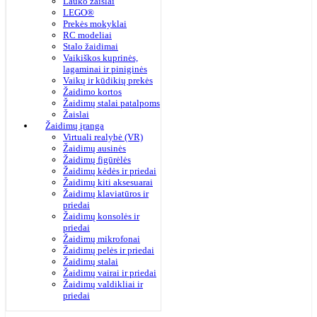
Lauko žaislai
LEGO®
Prekės mokyklai
RC modeliai
Stalo žaidimai
Vaikiškos kuprinės,
lagaminai ir piniginės
Vaikų ir kūdikių prekės
Žaidimo kortos
Žaidimų stalai patalpoms
Žaislai
Žaidimų įranga
Virtuali realybė (VR)
Žaidimų ausinės
Žaidimų figūrėlės
Žaidimų kėdės ir priedai
Žaidimų kiti aksesuarai
Žaidimų klaviatūros ir
priedai
Žaidimų konsolės ir
priedai
Žaidimų mikrofonai
Žaidimų pelės ir priedai
Žaidimų stalai
Žaidimų vairai ir priedai
Žaidimų valdikliai ir
priedai