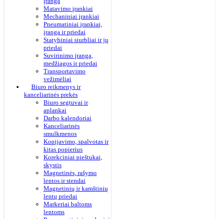
įranga
Matavimo įrankiai
Mechaniniai įrankiai
Pneumatiniai įrankiai,
įranga ir priedai
Statybiniai siurbliai ir jų
priedai
Suvirinimo įranga,
medžiagos ir priedai
Transportavimo
vežimėliai
Biuro reikmenys ir
kanceliarinės prekės
Biuro segtuvai ir
aplankai
Darbo kalendoriai
Kanceliarinės
smulkmenos
Kopijavimo, spalvotas ir
kitas popierius
Korekciniai pieštukai,
skystis
Magnetinės, rašymo
lentos ir stendai
Magnetinių ir kamštinių
lentų priedai
Markeriai baltoms
lentoms