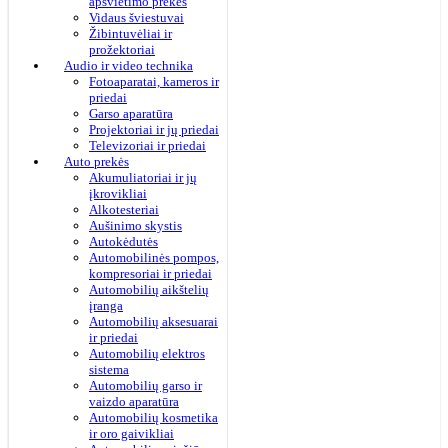
apšvietimo prekės
Vidaus šviestuvai
Žibintuvėliai ir
prožektoriai
Audio ir video technika
Fotoaparatai, kameros ir
priedai
Garso aparatūra
Projektoriai ir jų priedai
Televizoriai ir priedai
Auto prekės
Akumuliatoriai ir jų
įkrovikliai
Alkotesteriai
Aušinimo skystis
Autokėdutės
Automobilinės pompos,
kompresoriai ir priedai
Automobilių aikštelių
įranga
Automobilių aksesuarai
ir priedai
Automobilių elektros
sistema
Automobilių garso ir
vaizdo aparatūra
Automobilių kosmetika
ir oro gaivikliai