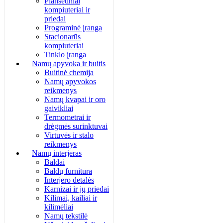
Planšetiniai
kompiuteriai ir
priedai
Programinė įranga
Stacionarūs
kompiuteriai
Tinklo įranga
Namų apyvoka ir buitis
Buitinė chemija
Namų apyvokos
reikmenys
Namų kvapai ir oro
gaivikliai
Termometrai ir
drėgmės surinktuvai
Virtuvės ir stalo
reikmenys
Namų interjeras
Baldai
Baldų furnitūra
Interjero detalės
Karnizai ir jų priedai
Kilimai, kailiai ir
kilimėliai
Namų tekstilė