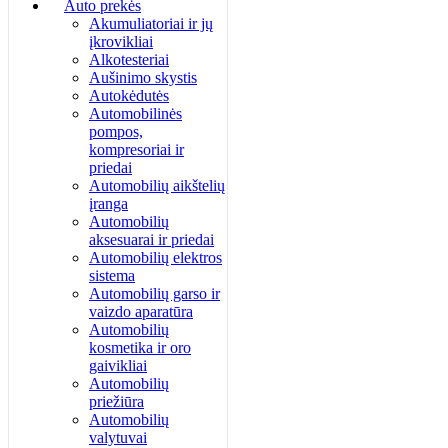
Auto prekės
Akumuliatoriai ir jų
įkrovikliai
Alkotesteriai
Aušinimo skystis
Autokėdutės
Automobilinės
pompos,
kompresoriai ir
priedai
Automobilių aikštelių
įranga
Automobilių
aksesuarai ir priedai
Automobilių elektros
sistema
Automobilių garso ir
vaizdo aparatūra
Automobilių
kosmetika ir oro
gaivikliai
Automobilių
priežiūra
Automobilių
valytuvai