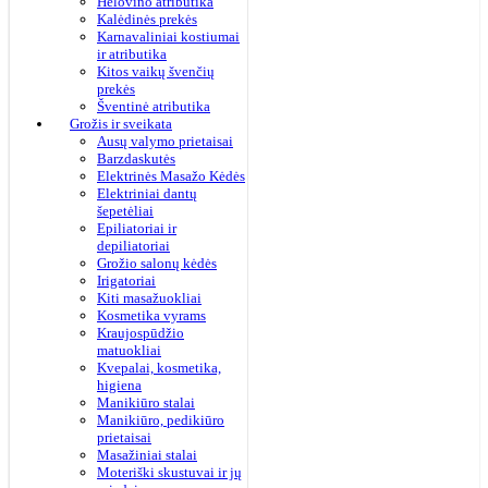
Helovino atributika
Kalėdinės prekės
Karnavaliniai kostiumai
ir atributika
Kitos vaikų švenčių
prekės
Šventinė atributika
Grožis ir sveikata
Ausų valymo prietaisai
Barzdaskutės
Elektrinės Masažo Kėdės
Elektriniai dantų
šepetėliai
Epiliatoriai ir
depiliatoriai
Grožio salonų kėdės
Irigatoriai
Kiti masažuokliai
Kosmetika vyrams
Kraujospūdžio
matuokliai
Kvepalai, kosmetika,
higiena
Manikiūro stalai
Manikiūro, pedikiūro
prietaisai
Masažiniai stalai
Moteriški skustuvai ir jų