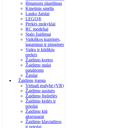
Išmanusis plastilinas
Kinetinis smėlis
Lauko žaislai
LEGO®
Prekės mokyklai
RC modeliai
Stalo žaidimai
Vaikiškos kuprinės,
lagaminai ir piniginės
Vaikų ir kūdikių
prekės
Žaidimo kortos
Žaidimų stalai
patalpoms
Žaislai
Žaidimų įranga
Virtuali realybė (VR)
Žaidimų ausinės
Žaidimų figūrėlės
Žaidimų kėdės ir
priedai
Žaidimų kiti
aksesuarai
Žaidimų klaviatūros
ir priedai