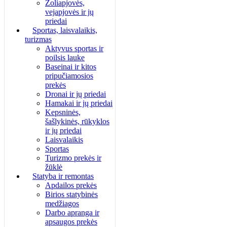
Žoliapjovės,
vejapjovės ir jų
priedai
Sportas, laisvalaikis,
turizmas
Aktyvus sportas ir
poilsis lauke
Baseinai ir kitos
pripučiamosios
prekės
Dronai ir jų priedai
Hamakai ir jų priedai
Kepsninės,
šašlykinės, rūkyklos
ir jų priedai
Laisvalaikis
Sportas
Turizmo prekės ir
žūklė
Statyba ir remontas
Apdailos prekės
Birios statybinės
medžiagos
Darbo apranga ir
apsaugos prekės