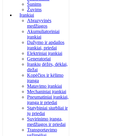
Šunims
Žuvims
Įrankiai
Abrazyvinės
medžiagos
Akumuliatoriniai
įrankiai
Dažymo ir apdailos
įrankiai, priedai
Elektriniai įrankiai
Generatoriai
Įrankių dėžės, dėklai,
diržai
Kopėčios ir kėlimo
įranga
Matavimo įrankiai
Mechaniniai įrankiai
Pneumatiniai įrankiai,
įranga ir priedai
Statybiniai siurbliai ir
jų priedai
Suvirinimo įranga,
medžiagos ir priedai
Transportavimo
vežimėliai