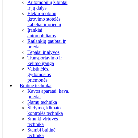
Automobilių žibintai
ir jų dalys
Elektromobilių
įkrovimo stotelės,
kabeliai ir priedai
Įrankiai
automobiliams
Ratlankių gaubtai ir
priedai
Tepalai ir alyvos
Transportavimo ir
kėlimo įranga
Vaistinėlės,
gydomosios
priemonės
Buitinė technika
Kavos aparatai, kava,
priedai
Namų technika
Šildymo, klimato
kontrolės technika
Smulki virtuvės
technika
Stambi buitinė
technika