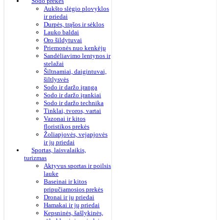
Sodo prekės
Aukšto slėgio plovyklos
ir priedai
Durpės, trąšos ir sėklos
Lauko baldai
Oro šildytuvai
Priemonės nuo kenkėjų
Sandėliavimo lentynos ir
stelažai
Šiltnamiai, daigintuvai,
šiltlysvės
Sodo ir daržo įranga
Sodo ir daržo įrankiai
Sodo ir daržo technika
Tinklai, tvoros, vartai
Vazonai ir kitos
floristikos prekės
Žoliapjovės, vejapjovės
ir jų priedai
Sportas, laisvalaikis,
turizmas
Aktyvus sportas ir poilsis
lauke
Baseinai ir kitos
pripučiamosios prekės
Dronai ir jų priedai
Hamakai ir jų priedai
Kepsninės, šašlykinės,