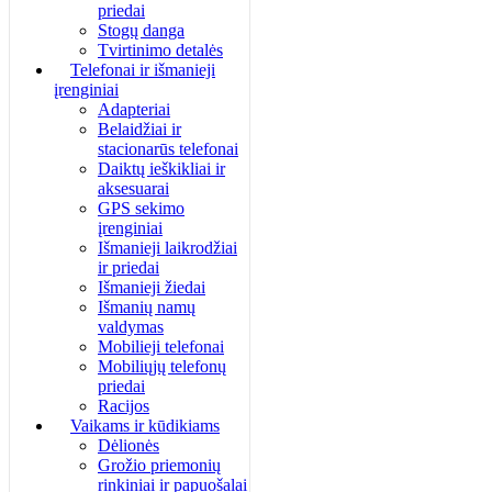
priedai
Stogų danga
Tvirtinimo detalės
Telefonai ir išmanieji
įrenginiai
Adapteriai
Belaidžiai ir
stacionarūs telefonai
Daiktų ieškikliai ir
aksesuarai
GPS sekimo
įrenginiai
Išmanieji laikrodžiai
ir priedai
Išmanieji žiedai
Išmanių namų
valdymas
Mobilieji telefonai
Mobiliųjų telefonų
priedai
Racijos
Vaikams ir kūdikiams
Dėlionės
Grožio priemonių
rinkiniai ir papuošalai