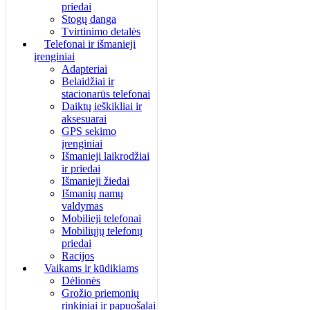
priedai
Stogų danga
Tvirtinimo detalės
Telefonai ir išmanieji
įrenginiai
Adapteriai
Belaidžiai ir
stacionarūs telefonai
Daiktų ieškikliai ir
aksesuarai
GPS sekimo
įrenginiai
Išmanieji laikrodžiai
ir priedai
Išmanieji žiedai
Išmanių namų
valdymas
Mobilieji telefonai
Mobiliųjų telefonų
priedai
Racijos
Vaikams ir kūdikiams
Dėlionės
Grožio priemonių
rinkiniai ir papuošalai