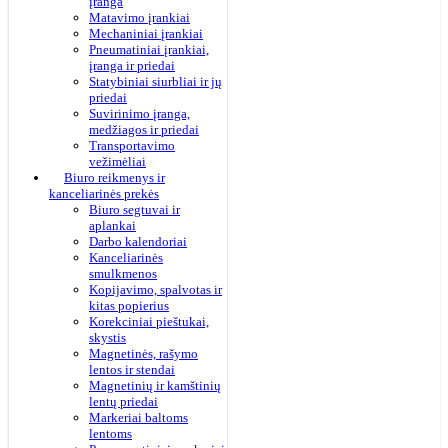
įranga
Matavimo įrankiai
Mechaniniai įrankiai
Pneumatiniai įrankiai,
įranga ir priedai
Statybiniai siurbliai ir jų
priedai
Suvirinimo įranga,
medžiagos ir priedai
Transportavimo
vežimėliai
Biuro reikmenys ir
kanceliarinės prekės
Biuro segtuvai ir
aplankai
Darbo kalendoriai
Kanceliarinės
smulkmenos
Kopijavimo, spalvotas ir
kitas popierius
Korekciniai pieštukai,
skystis
Magnetinės, rašymo
lentos ir stendai
Magnetinių ir kamštinių
lentų priedai
Markeriai baltoms
lentoms