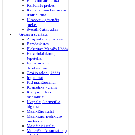
Helovino atributika
Kalėdinės prekės
Karnavaliniai kostiumai
ir atributika
Kitos vaikų švenčių
prekės
Šventinė atributika
Grožis ir sveikata
Ausų valymo prietaisai
Barzdaskutės
Elektrinės Masažo Kėdės
Elektriniai dantų
šepetėliai
Epiliatoriai ir
depiliatoriai
Grožio salonų kėdės
Irigatoriai
Kiti masažuokliai
Kosmetika vyrams
Kraujospūdžio
matuokliai
Kvepalai, kosmetika,
higiena
Manikiūro stalai
Manikiūro, pedikiūro
prietaisai
Masažiniai stalai
Moteriški skustuvai ir jų