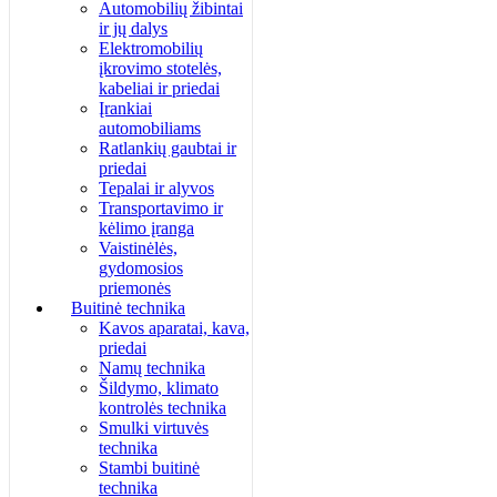
Automobilių žibintai
ir jų dalys
Elektromobilių
įkrovimo stotelės,
kabeliai ir priedai
Įrankiai
automobiliams
Ratlankių gaubtai ir
priedai
Tepalai ir alyvos
Transportavimo ir
kėlimo įranga
Vaistinėlės,
gydomosios
priemonės
Buitinė technika
Kavos aparatai, kava,
priedai
Namų technika
Šildymo, klimato
kontrolės technika
Smulki virtuvės
technika
Stambi buitinė
technika