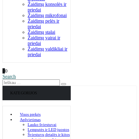
Žaidimų konsolės ir
priedai
Žaidimų mikrofonai
Žaidimų pelės ir
priedai
Žaidimų stalai
Žaidimų vairai ir
priedai
Žaidimų valdikliai ir
priedai
0
0
Search
KATEGORIJOS
Visos prekės
Apšvietimas
Lauko šviestuvai
Lemputės ir LED juostos
Šviestuvų detalės ir kitos