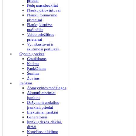
priedai
Pėdų masažuokliai
Plaukų džiovintuvai
Plaukų formavimo
prietaisai
Plaukų kirpimo
mašinėlės
Veido priežiūros
prietaisai
Vyr. skustuvai ir
skutimosi peiliukai
Gyvūnų prekės
Graužikams
Katėms
Paukščiams
Šunims
Žuvims
Įrankiai
Abrazyvinės medžiagos
Akumuliatoriniai
įrankiai
Dažymo ir apdailos
įrankiai, priedai
Elektriniai įrankiai
Generatoriai
Įrankių dėžės, dėklai,
diržai
Kopėčios ir kėlimo