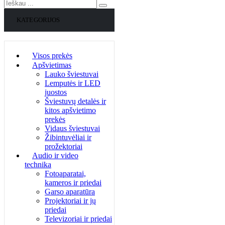
KATEGORIJOS
Visos prekės
Apšvietimas
Lauko šviestuvai
Lemputės ir LED
juostos
Šviestuvų detalės ir
kitos apšvietimo
prekės
Vidaus šviestuvai
Žibintuvėliai ir
prožektoriai
Audio ir video
technika
Fotoaparatai,
kameros ir priedai
Garso aparatūra
Projektoriai ir jų
priedai
Televizoriai ir priedai