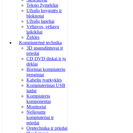
Teksto žymėkliai
Užrašų knygutės ir
bloknotai
Užrašų lapeliai
Vėliavos, vėliavų
laikikliai
Žirklės
Kompiuterinė technika
3D spausdintuvai ir
priedai
CD DVD diskai ir jų
dėklai
Išoriniai kompiuterių
įrenginiai
Kabelių tvarkyklės
Kompiuteriniai USB
laidai
Kompiuterių
komponentai
Monitoriai
Nešiojami
kompiuteriai ir
priedai
Orgtechnika ir priedai