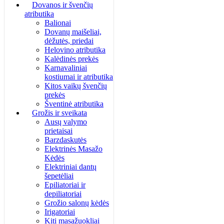
Dovanos ir švenčių
atributika
Balionai
Dovanų maišeliai,
dėžutės, priedai
Helovino atributika
Kalėdinės prekės
Karnavaliniai
kostiumai ir atributika
Kitos vaikų švenčių
prekės
Šventinė atributika
Grožis ir sveikata
Ausų valymo
prietaisai
Barzdaskutės
Elektrinės Masažo
Kėdės
Elektriniai dantų
šepetėliai
Epiliatoriai ir
depiliatoriai
Grožio salonų kėdės
Irigatoriai
Kiti masažuokliai