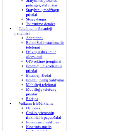
Statybinės plokštės,
palangės, stalviršiai
Statybinių medžiagų
priedai
Stogų danga
Tvirtinimo detalės
Telefonai ir išmanieji
įrenginiai
Adapteriai
Belaidžiai ir stacionarūs
telefonai
Daiktų ieškikliai ir
aksesuarai
GPS sekimo įrenginiai
Išmanieji laikrodžiai ir
priedai
Išmanieji žiedai
Išmanių namų valdymas
Mobilieji telefonai
Mobiliųjų telefonų
priedai
Racijos
Vaikams ir kūdikiams
Dėlionės
Grožio priemonių
rinkiniai ir papuošalai
Išmanusis plastilinas
Kinetinis smėlis