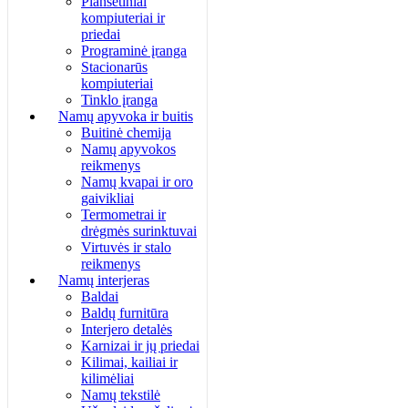
Planšetiniai
kompiuteriai ir
priedai
Programinė įranga
Stacionarūs
kompiuteriai
Tinklo įranga
Namų apyvoka ir buitis
Buitinė chemija
Namų apyvokos
reikmenys
Namų kvapai ir oro
gaivikliai
Termometrai ir
drėgmės surinktuvai
Virtuvės ir stalo
reikmenys
Namų interjeras
Baldai
Baldų furnitūra
Interjero detalės
Karnizai ir jų priedai
Kilimai, kailiai ir
kilimėliai
Namų tekstilė