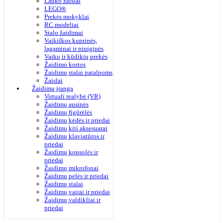
Lauko žaislai
LEGO®
Prekės mokyklai
RC modeliai
Stalo žaidimai
Vaikiškos kuprinės,
lagaminai ir piniginės
Vaikų ir kūdikių prekės
Žaidimo kortos
Žaidimų stalai patalpoms
Žaislai
Žaidimų įranga
Virtuali realybė (VR)
Žaidimų ausinės
Žaidimų figūrėlės
Žaidimų kėdės ir priedai
Žaidimų kiti aksesuarai
Žaidimų klaviatūros ir
priedai
Žaidimų konsolės ir
priedai
Žaidimų mikrofonai
Žaidimų pelės ir priedai
Žaidimų stalai
Žaidimų vairai ir priedai
Žaidimų valdikliai ir
priedai