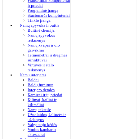
Planšetiniai kompiuteriai
ir priedai
Programinė įranga
Stacionarūs kompiuteriai
Tinklo įranga
Namų apyvoka ir buitis
Buitinė chemija
Namų apyvokos
reikmenys
Namų kvapai ir oro
gaivikliai
Termometrai ir drėgmės
surinktuvai
Virtuvės ir stalo
reikmenys
Namų interjeras
Baldai
Baldų furnitūra
Interjero detalės
Karnizai ir jų priedai
Kilimai, kailiai ir
kilimėliai
Namų tekstilė
Užuolaidos, žaliuzės ir
uždangos
Valgomojo kėdės
Vonios kambario
aksesuarai