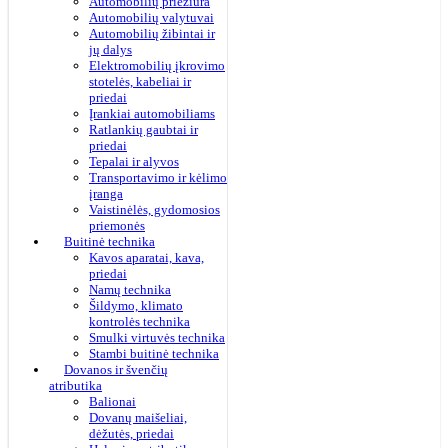
Automobilių priežiūra
Automobilių valytuvai
Automobilių žibintai ir
jų dalys
Elektromobilių įkrovimo
stotelės, kabeliai ir
priedai
Įrankiai automobiliams
Ratlankių gaubtai ir
priedai
Tepalai ir alyvos
Transportavimo ir kėlimo
įranga
Vaistinėlės, gydomosios
priemonės
Buitinė technika
Kavos aparatai, kava,
priedai
Namų technika
Šildymo, klimato
kontrolės technika
Smulki virtuvės technika
Stambi buitinė technika
Dovanos ir švenčių
atributika
Balionai
Dovanų maišeliai,
dėžutės, priedai