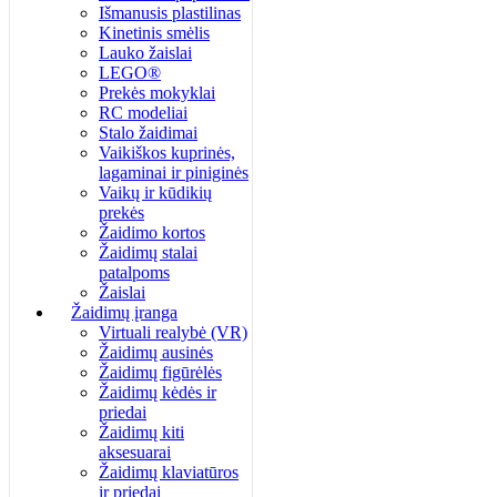
Išmanusis plastilinas
Kinetinis smėlis
Lauko žaislai
LEGO®
Prekės mokyklai
RC modeliai
Stalo žaidimai
Vaikiškos kuprinės,
lagaminai ir piniginės
Vaikų ir kūdikių
prekės
Žaidimo kortos
Žaidimų stalai
patalpoms
Žaislai
Žaidimų įranga
Virtuali realybė (VR)
Žaidimų ausinės
Žaidimų figūrėlės
Žaidimų kėdės ir
priedai
Žaidimų kiti
aksesuarai
Žaidimų klaviatūros
ir priedai