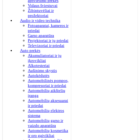
apšvietimo prekės
Vidaus šviestuvai
Žibintuvėliai ir
prožektoriai
Audio ir video technika
Fotoaparatai, kameros ir
priedai
Garso aparatūra
Projektoriai ir jų priedai
Televizoriai ir priedai
Auto prekės
Akumuliatoriai ir jų
įkrovikliai
Alkotesteriai
Aušinimo skystis
Autokėdutės
Automobilinės pompos,
kompresoriai ir priedai
Automobilių aikštelių
įranga
Automobilių aksesuarai
ir priedai
Automobilių elektros
sistema
Automobilių garso ir
vaizdo aparatūra
Automobilių kosmetika
ir oro gaivikliai