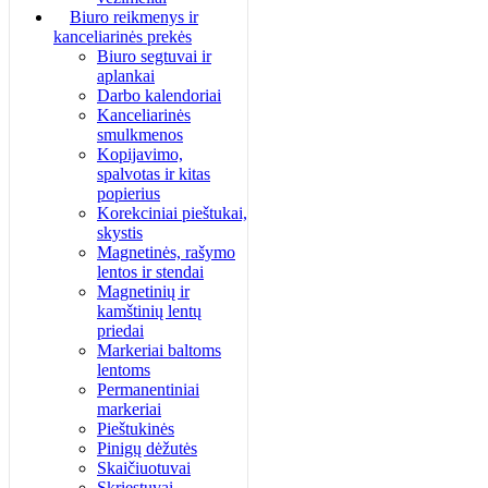
Biuro reikmenys ir
kanceliarinės prekės
Biuro segtuvai ir
aplankai
Darbo kalendoriai
Kanceliarinės
smulkmenos
Kopijavimo,
spalvotas ir kitas
popierius
Korekciniai pieštukai,
skystis
Magnetinės, rašymo
lentos ir stendai
Magnetinių ir
kamštinių lentų
priedai
Markeriai baltoms
lentoms
Permanentiniai
markeriai
Pieštukinės
Pinigų dėžutės
Skaičiuotuvai
Skriestuvai