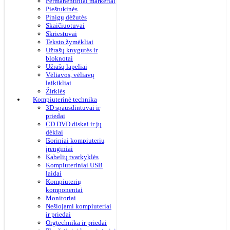
Permanentiniai markeriai
Pieštukinės
Pinigų dėžutės
Skaičiuotuvai
Skriestuvai
Teksto žymėkliai
Užrašų knygutės ir
bloknotai
Užrašų lapeliai
Vėliavos, vėliavų
laikikliai
Žirklės
Kompiuterinė technika
3D spausdintuvai ir
priedai
CD DVD diskai ir jų
dėklai
Išoriniai kompiuterių
įrenginiai
Kabelių tvarkyklės
Kompiuteriniai USB
laidai
Kompiuterių
komponentai
Monitoriai
Nešiojami kompiuteriai
ir priedai
Orgtechnika ir priedai