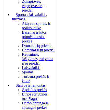
Žoliapjovės,
vejapjovės ir jų
priedai
Sportas, laisvalaikis,
turizmas
Aktyvus sportas ir
poilsis lauke
Baseinai ir kitos
pripučiamosios
prekės
Dronai ir jų priedai
Hamakai ir jų priedai
Kepsninės,
šašlykinės, rūkyklos
ir jų priedai
Laisvalaikis
Sportas
Turizmo prekės ir
žūklė
Statyba ir remontas
Apdailos prekės
Birios statybinės
medžiagos
Darbo apranga ir
apsaugos prekės