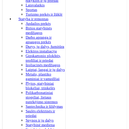
rūkyklos ir jų priedai
Laisvalaikis
Sportas
Turizmo prekės ir žūklė
Statyba ir remontas
Apdailos prekės
Birios statybinės
medžiagos
Darbo apranga ir
apsaugos prekės
Durys, jų dalys, furnitūra
Elektros instaliacija
Gipskartonio plokštės,
profiliai ir priedai
Izoliacinės medžiagos
Laiptai, langai ir jų dalys
Metalo, plastiko
gaminiai ir vamzdžiai
Plytos, statybiniai
blokeliai, trinkelės
Polikarbonatiniai
stogeliai, lietaus
nutekėjimo sistemos
Santechnika ir šildymas
Saulės elektrinės ir
priedai
Spynos ir jų dalys
Statybinė mediena