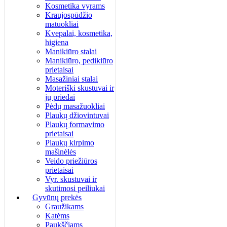
Kosmetika vyrams
Kraujospūdžio
matuokliai
Kvepalai, kosmetika,
higiena
Manikiūro stalai
Manikiūro, pedikiūro
prietaisai
Masažiniai stalai
Moteriški skustuvai ir
jų priedai
Pėdų masažuokliai
Plaukų džiovintuvai
Plaukų formavimo
prietaisai
Plaukų kirpimo
mašinėlės
Veido priežiūros
prietaisai
Vyr. skustuvai ir
skutimosi peiliukai
Gyvūnų prekės
Graužikams
Katėms
Paukščiams