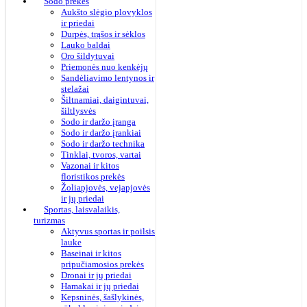
Sodo prekės
Aukšto slėgio plovyklos
ir priedai
Durpės, trąšos ir sėklos
Lauko baldai
Oro šildytuvai
Priemonės nuo kenkėjų
Sandėliavimo lentynos ir
stelažai
Šiltnamiai, daigintuvai,
šiltlysvės
Sodo ir daržo įranga
Sodo ir daržo įrankiai
Sodo ir daržo technika
Tinklai, tvoros, vartai
Vazonai ir kitos
floristikos prekės
Žoliapjovės, vejapjovės
ir jų priedai
Sportas, laisvalaikis,
turizmas
Aktyvus sportas ir poilsis
lauke
Baseinai ir kitos
pripučiamosios prekės
Dronai ir jų priedai
Hamakai ir jų priedai
Kepsninės, šašlykinės,