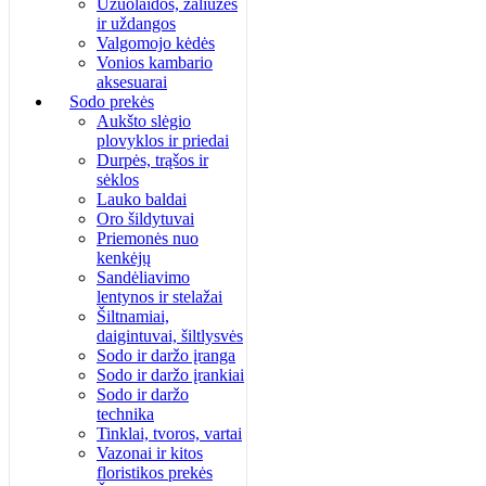
Užuolaidos, žaliuzės
ir uždangos
Valgomojo kėdės
Vonios kambario
aksesuarai
Sodo prekės
Aukšto slėgio
plovyklos ir priedai
Durpės, trąšos ir
sėklos
Lauko baldai
Oro šildytuvai
Priemonės nuo
kenkėjų
Sandėliavimo
lentynos ir stelažai
Šiltnamiai,
daigintuvai, šiltlysvės
Sodo ir daržo įranga
Sodo ir daržo įrankiai
Sodo ir daržo
technika
Tinklai, tvoros, vartai
Vazonai ir kitos
floristikos prekės