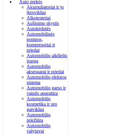
Auto prekės
Akumuliatoriai ir jų
įkrovikliai
Alkotesteriai
Aušinimo skystis
Autokėdutės
Automobilinės
pompos,
kompresoriai ir
priedai
Automobilių aikštelių
įranga
Automobilių
aksesuarai ir priedai
Automobilių elektros
sistema
Automobilių garso ir
vaizdo aparatūra
Automobilių
kosmetika ir oro
gaivikliai
Automobilių
priežiūra
Automobilių
valytuvai