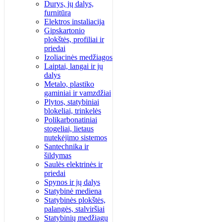
Durys, jų dalys,
furnitūra
Elektros instaliacija
Gipskartonio
plokštės, profiliai ir
priedai
Izoliacinės medžiagos
Laiptai, langai ir jų
dalys
Metalo, plastiko
gaminiai ir vamzdžiai
Plytos, statybiniai
blokeliai, trinkelės
Polikarbonatiniai
stogeliai, lietaus
nutekėjimo sistemos
Santechnika ir
šildymas
Saulės elektrinės ir
priedai
Spynos ir jų dalys
Statybinė mediena
Statybinės plokštės,
palangės, stalviršiai
Statybinių medžiagų