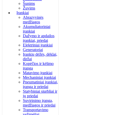
Šunims
Žuvims
Įrankiai
Abrazyvinės
medžiagos
Akumuliatoriniai
įrankiai
Dažymo ir apdailos
įrankiai, priedai
Elektriniai įrankiai
Generatoriai
Įrankių dėžės, dėklai,
diržai
Kopėčios ir kėlimo
įranga
Matavimo įrankiai
Mechaniniai įrankiai
Pneumatiniai įrankiai,
įranga ir priedai
Statybiniai siurbliai ir
jų priedai
Suvirinimo įranga,
medžiagos ir priedai
Transportavimo
vežimėliai