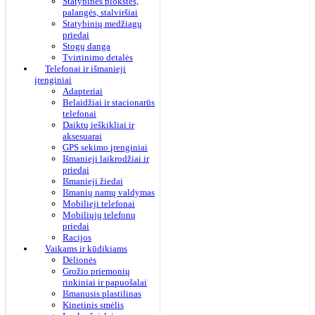
Statybinės plokštės,
palangės, stalviršiai
Statybinių medžiagų
priedai
Stogų danga
Tvirtinimo detalės
Telefonai ir išmanieji
įrenginiai
Adapteriai
Belaidžiai ir stacionarūs
telefonai
Daiktų ieškikliai ir
aksesuarai
GPS sekimo įrenginiai
Išmanieji laikrodžiai ir
priedai
Išmanieji žiedai
Išmanių namų valdymas
Mobilieji telefonai
Mobiliųjų telefonų
priedai
Racijos
Vaikams ir kūdikiams
Dėlionės
Grožio priemonių
rinkiniai ir papuošalai
Išmanusis plastilinas
Kinetinis smėlis