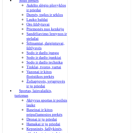
Sodo prekės
Aukšto slėgio plovyklos
ir priedai
Durpės, trąšos ir sėklos
Lauko baldai
Oro šildytuvai
Priemonės nuo kenkėjų
Sandėliavimo lentynos ir
stelažai
Šiltnamiai, daigintuvai,
šiltlysvės
Sodo ir daržo įranga
Sodo ir daržo įrankiai
Sodo ir daržo technika
Tinklai, tvoros, vartai
Vazonai ir kitos
floristikos prekės
Žoliapjovės, vejapjovės
ir jų priedai
Sportas, laisvalaikis,
turizmas
Aktyvus sportas ir poilsis
lauke
Baseinai ir kitos
pripučiamosios prekės
Dronai ir jų priedai
Hamakai ir jų priedai
Kepsninės, šašlykinės,