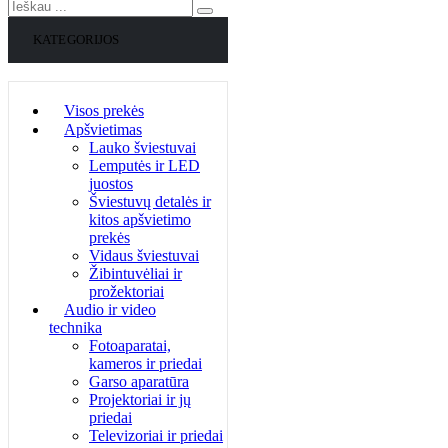
KATEGORIJOS
Visos prekės
Apšvietimas
Lauko šviestuvai
Lemputės ir LED
juostos
Šviestuvų detalės ir
kitos apšvietimo
prekės
Vidaus šviestuvai
Žibintuvėliai ir
prožektoriai
Audio ir video
technika
Fotoaparatai,
kameros ir priedai
Garso aparatūra
Projektoriai ir jų
priedai
Televizoriai ir priedai