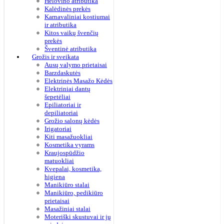
Helovino atributika
Kalėdinės prekės
Karnavaliniai kostiumai
ir atributika
Kitos vaikų švenčių
prekės
Šventinė atributika
Grožis ir sveikata
Ausų valymo prietaisai
Barzdaskutės
Elektrinės Masažo Kėdės
Elektriniai dantų
šepetėliai
Epiliatoriai ir
depiliatoriai
Grožio salonų kėdės
Irigatoriai
Kiti masažuokliai
Kosmetika vyrams
Kraujospūdžio
matuokliai
Kvepalai, kosmetika,
higiena
Manikiūro stalai
Manikiūro, pedikiūro
prietaisai
Masažiniai stalai
Moteriški skustuvai ir jų