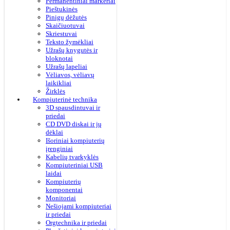
Permanentiniai markeriai
Pieštukinės
Pinigų dėžutės
Skaičiuotuvai
Skriestuvai
Teksto žymėkliai
Užrašų knygutės ir
bloknotai
Užrašų lapeliai
Vėliavos, vėliavų
laikikliai
Žirklės
Kompiuterinė technika
3D spausdintuvai ir
priedai
CD DVD diskai ir jų
dėklai
Išoriniai kompiuterių
įrenginiai
Kabelių tvarkyklės
Kompiuteriniai USB
laidai
Kompiuterių
komponentai
Monitoriai
Nešiojami kompiuteriai
ir priedai
Orgtechnika ir priedai