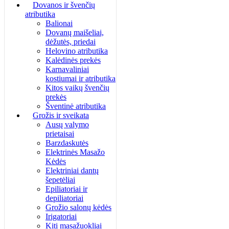
Dovanos ir švenčių
atributika
Balionai
Dovanų maišeliai,
dėžutės, priedai
Helovino atributika
Kalėdinės prekės
Karnavaliniai
kostiumai ir atributika
Kitos vaikų švenčių
prekės
Šventinė atributika
Grožis ir sveikata
Ausų valymo
prietaisai
Barzdaskutės
Elektrinės Masažo
Kėdės
Elektriniai dantų
šepetėliai
Epiliatoriai ir
depiliatoriai
Grožio salonų kėdės
Irigatoriai
Kiti masažuokliai