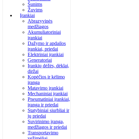
Šunims
Žuvims
Įrankiai
Abrazyvinės
medžiagos
Akumuliatoriniai
įrankiai
Dažymo ir apdailos
įrankiai, priedai
Elektriniai įrankiai
Generatoriai
Įrankių dėžės, dėklai,
diržai
Kopėčios ir kėlimo
įranga
Matavimo įrankiai
Mechaniniai įrankiai
Pneumatiniai įrankiai,
įranga ir priedai
Statybiniai siurbliai ir
jų priedai
Suvirinimo įranga,
medžiagos ir priedai
Transportavimo
vežimėliai