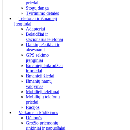
priedai
Stogų danga
Tvirtinimo detalės
Telefonai ir išmanieji
įrenginiai
Adapteriai
Belaidžiai ir
stacionarūs telefonai
Daiktų ieškikliai ir
aksesuarai
GPS sekimo
įrenginiai
Išmanieji laikrodžiai
ir priedai
Išmanieji žiedai
Išmanių namų
valdymas
Mobilieji telefonai
Mobiliųjų telefonų
priedai
Racijos
Vaikams ir kūdikiams
Dėlionės
Grožio priemonių
rinkiniai ir papuošalai