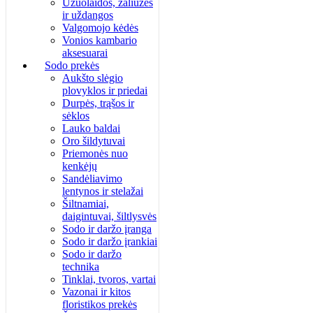
Užuolaidos, žaliuzės
ir uždangos
Valgomojo kėdės
Vonios kambario
aksesuarai
Sodo prekės
Aukšto slėgio
plovyklos ir priedai
Durpės, trąšos ir
sėklos
Lauko baldai
Oro šildytuvai
Priemonės nuo
kenkėjų
Sandėliavimo
lentynos ir stelažai
Šiltnamiai,
daigintuvai, šiltlysvės
Sodo ir daržo įranga
Sodo ir daržo įrankiai
Sodo ir daržo
technika
Tinklai, tvoros, vartai
Vazonai ir kitos
floristikos prekės