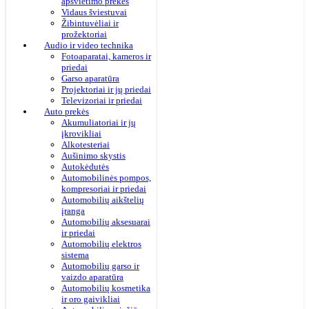
apšvietimo prekės
Vidaus šviestuvai
Žibintuvėliai ir
prožektoriai
Audio ir video technika
Fotoaparatai, kameros ir
priedai
Garso aparatūra
Projektoriai ir jų priedai
Televizoriai ir priedai
Auto prekės
Akumuliatoriai ir jų
įkrovikliai
Alkotesteriai
Aušinimo skystis
Autokėdutės
Automobilinės pompos,
kompresoriai ir priedai
Automobilių aikštelių
įranga
Automobilių aksesuarai
ir priedai
Automobilių elektros
sistema
Automobilių garso ir
vaizdo aparatūra
Automobilių kosmetika
ir oro gaivikliai