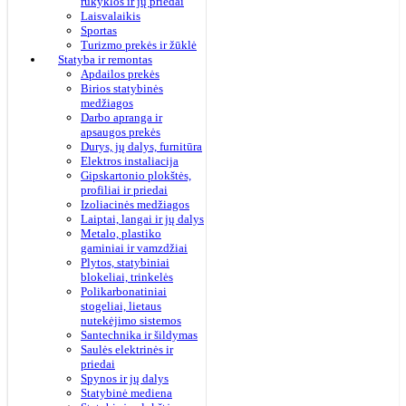
rūkyklos ir jų priedai
Laisvalaikis
Sportas
Turizmo prekės ir žūklė
Statyba ir remontas
Apdailos prekės
Birios statybinės
medžiagos
Darbo apranga ir
apsaugos prekės
Durys, jų dalys, furnitūra
Elektros instaliacija
Gipskartonio plokštės,
profiliai ir priedai
Izoliacinės medžiagos
Laiptai, langai ir jų dalys
Metalo, plastiko
gaminiai ir vamzdžiai
Plytos, statybiniai
blokeliai, trinkelės
Polikarbonatiniai
stogeliai, lietaus
nutekėjimo sistemos
Santechnika ir šildymas
Saulės elektrinės ir
priedai
Spynos ir jų dalys
Statybinė mediena