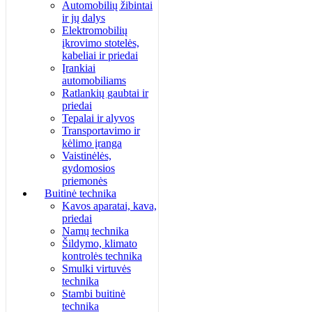
Automobilių žibintai
ir jų dalys
Elektromobilių
įkrovimo stotelės,
kabeliai ir priedai
Įrankiai
automobiliams
Ratlankių gaubtai ir
priedai
Tepalai ir alyvos
Transportavimo ir
kėlimo įranga
Vaistinėlės,
gydomosios
priemonės
Buitinė technika
Kavos aparatai, kava,
priedai
Namų technika
Šildymo, klimato
kontrolės technika
Smulki virtuvės
technika
Stambi buitinė
technika