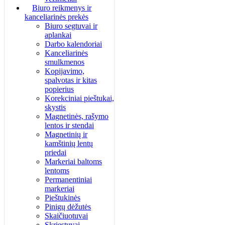
Biuro reikmenys ir
kanceliarinės prekės
Biuro segtuvai ir
aplankai
Darbo kalendoriai
Kanceliarinės
smulkmenos
Kopijavimo,
spalvotas ir kitas
popierius
Korekciniai pieštukai,
skystis
Magnetinės, rašymo
lentos ir stendai
Magnetinių ir
kamštinių lentų
priedai
Markeriai baltoms
lentoms
Permanentiniai
markeriai
Pieštukinės
Pinigų dėžutės
Skaičiuotuvai
Skriestuvai