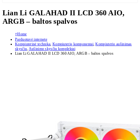
Lian Li GALAHAD II LCD 360 AIO,
ARGB – baltos spalvos
Home
Parduotuvė internete
Kompiuterinė technika
,
Kompiuterių komponentai
,
Kompiuterio aušinimas
skysčiu
,
Aušinimo skysčiu komplektai
Lian Li GALAHAD II LCD 360 AIO, ARGB – baltos spalvos