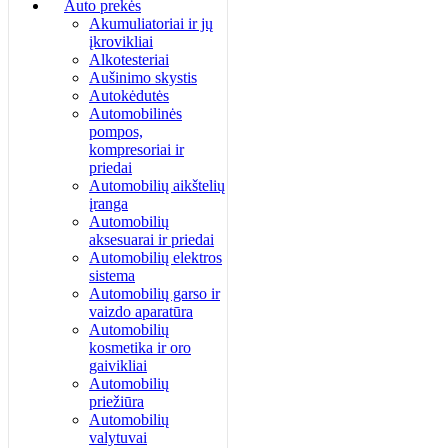
Auto prekės
Akumuliatoriai ir jų
įkrovikliai
Alkotesteriai
Aušinimo skystis
Autokėdutės
Automobilinės
pompos,
kompresoriai ir
priedai
Automobilių aikštelių
įranga
Automobilių
aksesuarai ir priedai
Automobilių elektros
sistema
Automobilių garso ir
vaizdo aparatūra
Automobilių
kosmetika ir oro
gaivikliai
Automobilių
priežiūra
Automobilių
valytuvai