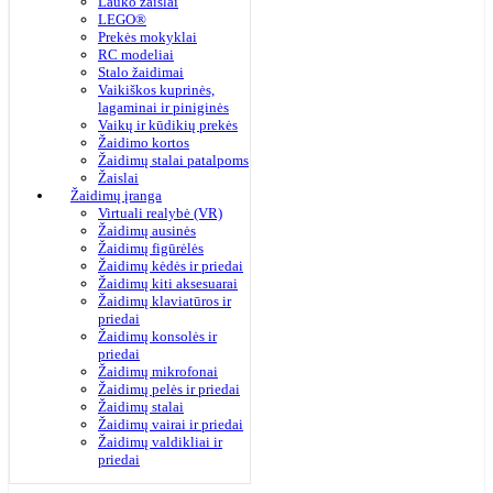
Lauko žaislai
LEGO®
Prekės mokyklai
RC modeliai
Stalo žaidimai
Vaikiškos kuprinės,
lagaminai ir piniginės
Vaikų ir kūdikių prekės
Žaidimo kortos
Žaidimų stalai patalpoms
Žaislai
Žaidimų įranga
Virtuali realybė (VR)
Žaidimų ausinės
Žaidimų figūrėlės
Žaidimų kėdės ir priedai
Žaidimų kiti aksesuarai
Žaidimų klaviatūros ir
priedai
Žaidimų konsolės ir
priedai
Žaidimų mikrofonai
Žaidimų pelės ir priedai
Žaidimų stalai
Žaidimų vairai ir priedai
Žaidimų valdikliai ir
priedai