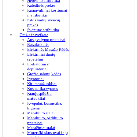
Helovino atributika
Kalėdinės prekės
Karnavaliniai kostiumai
ir atributika
Kitos vaikų švenčių
prekės
Šventinė atributika
Grožis ir sveikata
Ausų valymo prietaisai
Barzdaskutės
Elektrinės Masažo Kėdės
Elektriniai dantų
šepetėliai
Epiliatoriai ir
depiliatoriai
Grožio salonų kėdės
Irigatoriai
Kiti masažuokliai
Kosmetika vyrams
Kraujospūdžio
matuokliai
Kvepalai, kosmetika,
higiena
Manikiūro stalai
Manikiūro, pedikiūro
prietaisai
Masažiniai stalai
Moteriški skustuvai ir jų