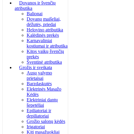
Dovanos ir švenčių
atributika
Balionai
Dovanų maišeliai,
dėžutės, priedai
Helovino atributika
Kalėdinės prekės
Karnavaliniai
kostiumai ir atributika
Kitos vaikų švenčių
prekės
Šventinė atributika
Grožis ir sveikata
Ausų valymo
prietaisai
Barzdaskutės
Elektrinės Masažo
Kėdės
Elektriniai dantų
šepetėliai
Epiliatoriai ir
depiliatoriai
Grožio salonų kėdės
Irigatoriai
Kiti masažuokliai