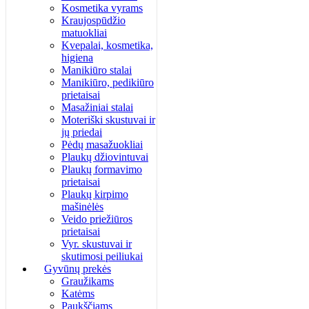
Kosmetika vyrams
Kraujospūdžio
matuokliai
Kvepalai, kosmetika,
higiena
Manikiūro stalai
Manikiūro, pedikiūro
prietaisai
Masažiniai stalai
Moteriški skustuvai ir
jų priedai
Pėdų masažuokliai
Plaukų džiovintuvai
Plaukų formavimo
prietaisai
Plaukų kirpimo
mašinėlės
Veido priežiūros
prietaisai
Vyr. skustuvai ir
skutimosi peiliukai
Gyvūnų prekės
Graužikams
Katėms
Paukščiams