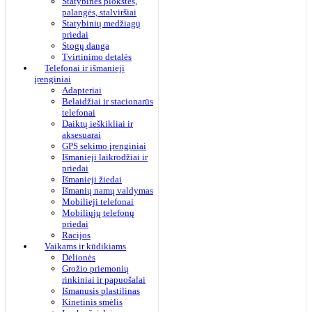
Statybinės plokštės,
palangės, stalviršiai
Statybinių medžiagų
priedai
Stogų danga
Tvirtinimo detalės
Telefonai ir išmanieji
įrenginiai
Adapteriai
Belaidžiai ir stacionarūs
telefonai
Daiktų ieškikliai ir
aksesuarai
GPS sekimo įrenginiai
Išmanieji laikrodžiai ir
priedai
Išmanieji žiedai
Išmanių namų valdymas
Mobilieji telefonai
Mobiliųjų telefonų
priedai
Racijos
Vaikams ir kūdikiams
Dėlionės
Grožio priemonių
rinkiniai ir papuošalai
Išmanusis plastilinas
Kinetinis smėlis