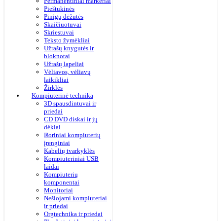
Permanentiniai markeriai
Pieštukinės
Pinigų dėžutės
Skaičiuotuvai
Skriestuvai
Teksto žymėkliai
Užrašų knygutės ir
bloknotai
Užrašų lapeliai
Vėliavos, vėliavų
laikikliai
Žirklės
Kompiuterinė technika
3D spausdintuvai ir
priedai
CD DVD diskai ir jų
dėklai
Išoriniai kompiuterių
įrenginiai
Kabelių tvarkyklės
Kompiuteriniai USB
laidai
Kompiuterių
komponentai
Monitoriai
Nešiojami kompiuteriai
ir priedai
Orgtechnika ir priedai