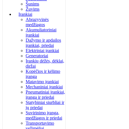
Šunims
Žuvims
Įrankiai
Abrazyvinės
medžiagos
Akumuliatoriniai
įrankiai
Dažymo ir apdailos
įrankiai, priedai
Elektriniai įrankiai
Generatoriai
Įrankių dėžės, dėklai,
diržai
Kopėčios ir kėlimo
įranga
Matavimo įrankiai
Mechaniniai įrankiai
Pneumatiniai įrankiai,
įranga ir priedai
Statybiniai siurbliai ir
jų priedai
Suvirinimo įranga,
medžiagos ir priedai
Transportavimo
vežimėliai