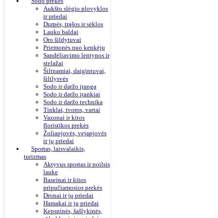
Sodo prekės
Aukšto slėgio plovyklos
ir priedai
Durpės, trąšos ir sėklos
Lauko baldai
Oro šildytuvai
Priemonės nuo kenkėjų
Sandėliavimo lentynos ir
stelažai
Šiltnamiai, daigintuvai,
šiltlysvės
Sodo ir daržo įranga
Sodo ir daržo įrankiai
Sodo ir daržo technika
Tinklai, tvoros, vartai
Vazonai ir kitos
floristikos prekės
Žoliapjovės, vejapjovės
ir jų priedai
Sportas, laisvalaikis,
turizmas
Aktyvus sportas ir poilsis
lauke
Baseinai ir kitos
pripučiamosios prekės
Dronai ir jų priedai
Hamakai ir jų priedai
Kepsninės, šašlykinės,