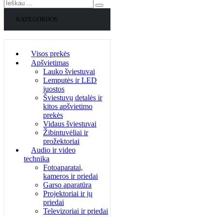
KATEGORIJOS
Visos prekės
Apšvietimas
Lauko šviestuvai
Lemputės ir LED
juostos
Šviestuvų detalės ir
kitos apšvietimo
prekės
Vidaus šviestuvai
Žibintuvėliai ir
prožektoriai
Audio ir video
technika
Fotoaparatai,
kameros ir priedai
Garso aparatūra
Projektoriai ir jų
priedai
Televizoriai ir priedai