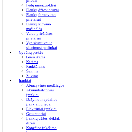
priedai
Pėdų masažuokliai
Plaukų džiovintuvai
Plaukų formavimo
prietaisai
Plaukų kirpimo
mašinėlės
Veido priežiūros
prietaisai
Vyr. skustuvai ir
skutimosi peiliukai
Gyvūnų prekės
Graužikams
Katėms
Paukščiams
Šunims
Žuvims
Įrankiai
Abrazyvinės medžiagos
Akumuliatoriniai
įrankiai
Dažymo ir apdailos
įrankiai, priedai
Elektriniai įrankiai
Generatoriai
Įrankių dėžės, dėklai,
diržai
Kopėčios ir kėlimo