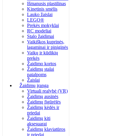
Išmanusis plastilinas
Kinetinis smėlis
Lauko žaislai
LEGO®
Prekės mokyklai
RC modeliai
Stalo žaidimai
Vaikiškos kuprinės,
lagaminai ir piniginės
Vaikų ir kūdikių
prekės
Žaidimo kortos
Žaidimų stalai
patalpoms
Žaislai
Žaidimų įranga
Virtuali realybė (VR)
Žaidimų ausinės
Žaidimų figūrėlės
Žaidimų kėdės ir
priedai
Žaidimų kiti
aksesuarai
Žaidimų klaviatūros
ir priedai