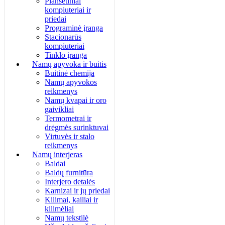
Planšetiniai
kompiuteriai ir
priedai
Programinė įranga
Stacionarūs
kompiuteriai
Tinklo įranga
Namų apyvoka ir buitis
Buitinė chemija
Namų apyvokos
reikmenys
Namų kvapai ir oro
gaivikliai
Termometrai ir
drėgmės surinktuvai
Virtuvės ir stalo
reikmenys
Namų interjeras
Baldai
Baldų furnitūra
Interjero detalės
Karnizai ir jų priedai
Kilimai, kailiai ir
kilimėliai
Namų tekstilė