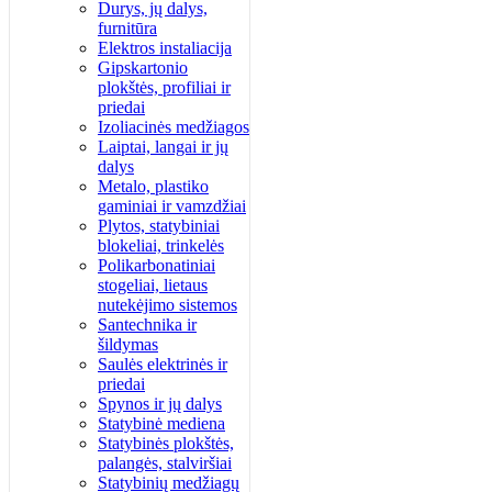
Durys, jų dalys,
furnitūra
Elektros instaliacija
Gipskartonio
plokštės, profiliai ir
priedai
Izoliacinės medžiagos
Laiptai, langai ir jų
dalys
Metalo, plastiko
gaminiai ir vamzdžiai
Plytos, statybiniai
blokeliai, trinkelės
Polikarbonatiniai
stogeliai, lietaus
nutekėjimo sistemos
Santechnika ir
šildymas
Saulės elektrinės ir
priedai
Spynos ir jų dalys
Statybinė mediena
Statybinės plokštės,
palangės, stalviršiai
Statybinių medžiagų