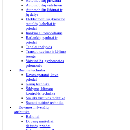
Automobilių priežiūra
Automobilių valytuvai
Automobilių žibintai ir
jų dalys
Elektromobilių įkrovimo
stotelės, kabeliai ir
priedai
Įrankiai automobiliams
Ratlankių gaubtai ir
priedai
Tepalai ir alyvos
Transportavimo ir kėlimo
įranga
Vaistinėlės, gydomosios
priemonės
Buitinė technika
Kavos aparatai, kava,
priedai
Namų technika
Šildymo, klimato
kontrolės technika
Smulki virtuvės technika
Stambi buitinė technika
Dovanos ir švenčių
atributika
Balionai
Dovanų maišeliai,
dėžutės, priedai