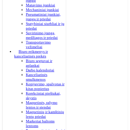
įranga
Matavimo įrankiai
Mechaniniai įrankiai
Pneumatiniai įrankiai,
įranga ir priedai
Statybiniai siurbliai ir jų
priedai
Suvirinimo įranga,
medžiagos ir priedai
Transportavimo
vežimėliai
Biuro reikmenys ir
kanceliarinės prekės
Biuro segtuvai ir
aplankai
Darbo kalendoriai
Kanceliarinės
smulkmenos
Kopijavimo, spalvotas ir
kitas popierius
Korekciniai pieštukai,
skystis
Magnetinės, rašymo
lentos ir stendai
Magnetinių ir kamštinių
lentų priedai
Markeriai baltoms
lentoms