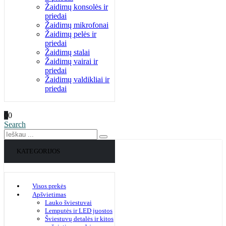
Žaidimų konsolės ir
priedai
Žaidimų mikrofonai
Žaidimų pelės ir
priedai
Žaidimų stalai
Žaidimų vairai ir
priedai
Žaidimų valdikliai ir
priedai
0
0
Search
KATEGORIJOS
Visos prekės
Apšvietimas
Lauko šviestuvai
Lemputės ir LED juostos
Šviestuvų detalės ir kitos