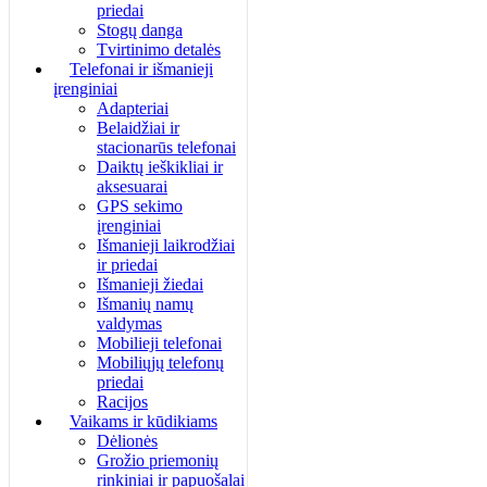
priedai
Stogų danga
Tvirtinimo detalės
Telefonai ir išmanieji
įrenginiai
Adapteriai
Belaidžiai ir
stacionarūs telefonai
Daiktų ieškikliai ir
aksesuarai
GPS sekimo
įrenginiai
Išmanieji laikrodžiai
ir priedai
Išmanieji žiedai
Išmanių namų
valdymas
Mobilieji telefonai
Mobiliųjų telefonų
priedai
Racijos
Vaikams ir kūdikiams
Dėlionės
Grožio priemonių
rinkiniai ir papuošalai