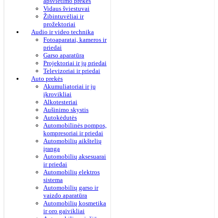
apšvietimo prekės
Vidaus šviestuvai
Žibintuvėliai ir
prožektoriai
Audio ir video technika
Fotoaparatai, kameros ir
priedai
Garso aparatūra
Projektoriai ir jų priedai
Televizoriai ir priedai
Auto prekės
Akumuliatoriai ir jų
įkrovikliai
Alkotesteriai
Aušinimo skystis
Autokėdutės
Automobilinės pompos,
kompresoriai ir priedai
Automobilių aikštelių
įranga
Automobilių aksesuarai
ir priedai
Automobilių elektros
sistema
Automobilių garso ir
vaizdo aparatūra
Automobilių kosmetika
ir oro gaivikliai