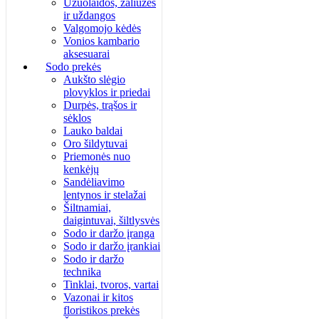
Užuolaidos, žaliuzės
ir uždangos
Valgomojo kėdės
Vonios kambario
aksesuarai
Sodo prekės
Aukšto slėgio
plovyklos ir priedai
Durpės, trąšos ir
sėklos
Lauko baldai
Oro šildytuvai
Priemonės nuo
kenkėjų
Sandėliavimo
lentynos ir stelažai
Šiltnamiai,
daigintuvai, šiltlysvės
Sodo ir daržo įranga
Sodo ir daržo įrankiai
Sodo ir daržo
technika
Tinklai, tvoros, vartai
Vazonai ir kitos
floristikos prekės