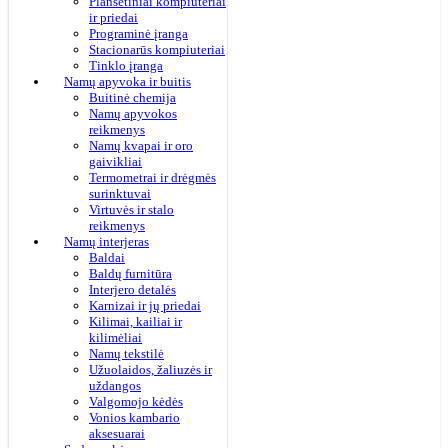
Planšetiniai kompiuteriai
ir priedai
Programinė įranga
Stacionarūs kompiuteriai
Tinklo įranga
Namų apyvoka ir buitis
Buitinė chemija
Namų apyvokos
reikmenys
Namų kvapai ir oro
gaivikliai
Termometrai ir drėgmės
surinktuvai
Virtuvės ir stalo
reikmenys
Namų interjeras
Baldai
Baldų furnitūra
Interjero detalės
Karnizai ir jų priedai
Kilimai, kailiai ir
kilimėliai
Namų tekstilė
Užuolaidos, žaliuzės ir
uždangos
Valgomojo kėdės
Vonios kambario
aksesuarai