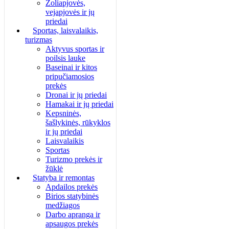
Žoliapjovės,
vejapjovės ir jų
priedai
Sportas, laisvalaikis,
turizmas
Aktyvus sportas ir
poilsis lauke
Baseinai ir kitos
pripučiamosios
prekės
Dronai ir jų priedai
Hamakai ir jų priedai
Kepsninės,
šašlykinės, rūkyklos
ir jų priedai
Laisvalaikis
Sportas
Turizmo prekės ir
žūklė
Statyba ir remontas
Apdailos prekės
Birios statybinės
medžiagos
Darbo apranga ir
apsaugos prekės