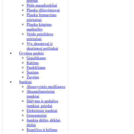
priedai
Pėdų masažuokliai
Plaukų džiovintuvai
Plaukų formavimo
prietaisai
Plaukų kirpimo
mašinėlės
Veido priežiūros
prietaisai
Vyr. skustuvai ir
skutimosi peiliukai
Gyvūnų prekės
Graužikams
Katėms
Paukščiams
Šunims
Žuvims
Įrankiai
Abrazyvinės medžiagos
Akumuliatoriniai
įrankiai
Dažymo ir apdailos
įrankiai, priedai
Elektriniai įrankiai
Generatoriai
Įrankių dėžės, dėklai,
diržai
Kopėčios ir kėlimo