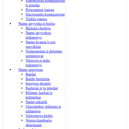
Planšetiniai kompiuteriai
ir priedai
Programinė įranga
Stacionarūs kompiuteriai
Tinklo įranga
Namų apyvoka ir buitis
Buitinė chemija
Namų apyvokos
reikmenys
Namų kvapai ir oro
gaivikliai
Termometrai ir drėgmės
surinktuvai
Virtuvės ir stalo
reikmenys
Namų interjeras
Baldai
Baldų furnitūra
Interjero detalės
Karnizai ir jų priedai
Kilimai, kailiai ir
kilimėliai
Namų tekstilė
Užuolaidos, žaliuzės ir
uždangos
Valgomojo kėdės
Vonios kambario
aksesuarai