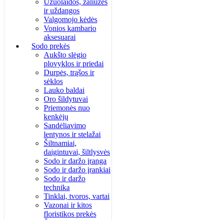
Užuolaidos, žaliuzės
ir uždangos
Valgomojo kėdės
Vonios kambario
aksesuarai
Sodo prekės
Aukšto slėgio
plovyklos ir priedai
Durpės, trąšos ir
sėklos
Lauko baldai
Oro šildytuvai
Priemonės nuo
kenkėjų
Sandėliavimo
lentynos ir stelažai
Šiltnamiai,
daigintuvai, šiltlysvės
Sodo ir daržo įranga
Sodo ir daržo įrankiai
Sodo ir daržo
technika
Tinklai, tvoros, vartai
Vazonai ir kitos
floristikos prekės