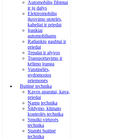
Automobilių žibintai
ir jų dalys
Elektromobilių
įkrovimo stotelės,
kabeliai ir priedai
Įrankiai
automobiliams
Ratlankių gaubtai ir
priedai
Tepalai ir alyvos
Transportavimo ir
kėlimo įranga
Vaistinėlės,
gydomosios
priemonės
Buitinė technika
Kavos aparatai, kava,
priedai
Namų technika
Šildymo, klimato
kontrolės technika
Smulki virtuvės
technika
Stambi buitinė
technika