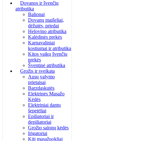
Dovanos ir švenčių
atributika
Balionai
Dovanų maišeliai,
dėžutės, priedai
Helovino atributika
Kalėdinės prekės
Karnavaliniai
kostiumai ir atributika
Kitos vaikų švenčių
prekės
Šventinė atributika
Grožis ir sveikata
Ausų valymo
prietaisai
Barzdaskutės
Elektrinės Masažo
Kėdės
Elektriniai dantų
šepetėliai
Epiliatoriai ir
depiliatoriai
Grožio salonų kėdės
Irigatoriai
Kiti masažuokliai