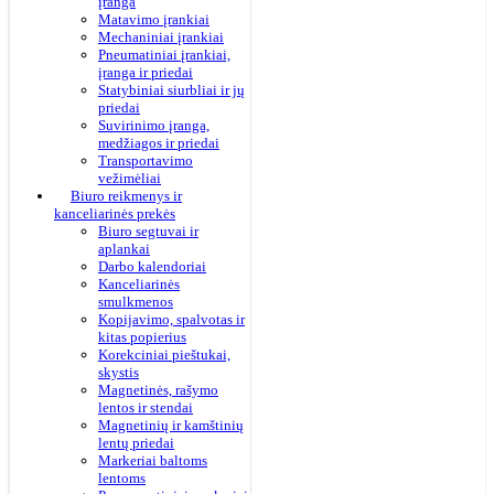
įranga
Matavimo įrankiai
Mechaniniai įrankiai
Pneumatiniai įrankiai,
įranga ir priedai
Statybiniai siurbliai ir jų
priedai
Suvirinimo įranga,
medžiagos ir priedai
Transportavimo
vežimėliai
Biuro reikmenys ir
kanceliarinės prekės
Biuro segtuvai ir
aplankai
Darbo kalendoriai
Kanceliarinės
smulkmenos
Kopijavimo, spalvotas ir
kitas popierius
Korekciniai pieštukai,
skystis
Magnetinės, rašymo
lentos ir stendai
Magnetinių ir kamštinių
lentų priedai
Markeriai baltoms
lentoms