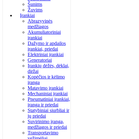
Šunims
Žuvims
Įrankiai
Abrazyvinės
medžiagos
Akumuliatoriniai
įrankiai
Dažymo ir apdailos
įrankiai, priedai
Elektriniai įrankiai
Generatoriai
Įrankių dėžės, dėklai,
diržai
Kopėčios ir kėlimo
įranga
Matavimo įrankiai
Mechaniniai įrankiai
Pneumatiniai įrankiai,
įranga ir priedai
Statybiniai siurbliai ir
jų priedai
Suvirinimo įranga,
medžiagos ir priedai
Transportavimo
vežimėliai