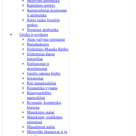
Helovino atributika
Kalėdinės prekės
Karnavaliniai kostiumai
ir atributika
Kitos vaikų švenčių
prekės
Šventinė atributika
Grožis ir sveikata
Ausų valymo prietaisai
Barzdaskutės
Elektrinės Masažo Kėdės
Elektriniai dantų
šepetėliai
Epiliatoriai ir
depiliatoriai
Grožio salonų kėdės
Irigatoriai
Kiti masažuokliai
Kosmetika vyrams
Kraujospūdžio
matuokliai
Kvepalai, kosmetika,
higiena
Manikiūro stalai
Manikiūro, pedikiūro
prietaisai
Masažiniai stalai
Moteriški skustuvai ir jų