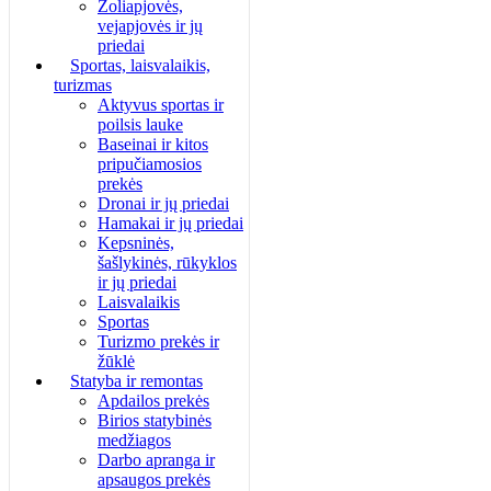
Žoliapjovės,
vejapjovės ir jų
priedai
Sportas, laisvalaikis,
turizmas
Aktyvus sportas ir
poilsis lauke
Baseinai ir kitos
pripučiamosios
prekės
Dronai ir jų priedai
Hamakai ir jų priedai
Kepsninės,
šašlykinės, rūkyklos
ir jų priedai
Laisvalaikis
Sportas
Turizmo prekės ir
žūklė
Statyba ir remontas
Apdailos prekės
Birios statybinės
medžiagos
Darbo apranga ir
apsaugos prekės