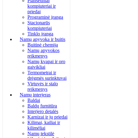
Planšetiniai
kompiuteriai ir
priedai
Programinė įranga
Stacionarūs
kompiuteriai
Tinklo įranga
Namų apyvoka ir buitis
Buitinė chemija
Namų apyvokos
reikmenys
Namų kvapai ir oro
gaivikliai
Termometrai ir
drėgmės surinktuvai
Virtuvės ir stalo
reikmenys
Namų interjeras
Baldai
Baldų furnitūra
Interjero detalės
Karnizai ir jų priedai
Kilimai, kailiai ir
kilimėliai
Namų tekstilė