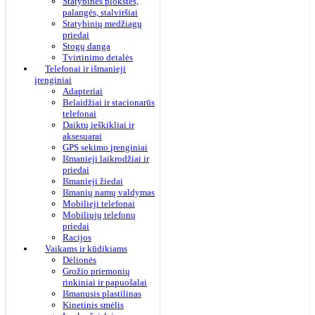
Statybinės plokštės,
palangės, stalviršiai
Statybinių medžiagų
priedai
Stogų danga
Tvirtinimo detalės
Telefonai ir išmanieji
įrenginiai
Adapteriai
Belaidžiai ir stacionarūs
telefonai
Daiktų ieškikliai ir
aksesuarai
GPS sekimo įrenginiai
Išmanieji laikrodžiai ir
priedai
Išmanieji žiedai
Išmanių namų valdymas
Mobilieji telefonai
Mobiliųjų telefonų
priedai
Racijos
Vaikams ir kūdikiams
Dėlionės
Grožio priemonių
rinkiniai ir papuošalai
Išmanusis plastilinas
Kinetinis smėlis