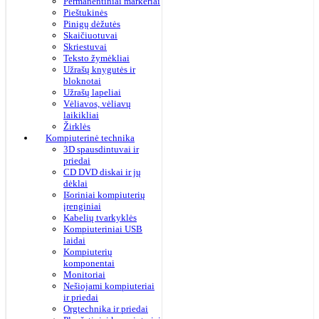
Permanentiniai markeriai
Pieštukinės
Pinigų dėžutės
Skaičiuotuvai
Skriestuvai
Teksto žymėkliai
Užrašų knygutės ir
bloknotai
Užrašų lapeliai
Vėliavos, vėliavų
laikikliai
Žirklės
Kompiuterinė technika
3D spausdintuvai ir
priedai
CD DVD diskai ir jų
dėklai
Išoriniai kompiuterių
įrenginiai
Kabelių tvarkyklės
Kompiuteriniai USB
laidai
Kompiuterių
komponentai
Monitoriai
Nešiojami kompiuteriai
ir priedai
Orgtechnika ir priedai