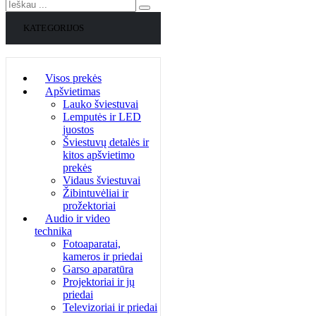
KATEGORIJOS
Visos prekės
Apšvietimas
Lauko šviestuvai
Lemputės ir LED
juostos
Šviestuvų detalės ir
kitos apšvietimo
prekės
Vidaus šviestuvai
Žibintuvėliai ir
prožektoriai
Audio ir video
technika
Fotoaparatai,
kameros ir priedai
Garso aparatūra
Projektoriai ir jų
priedai
Televizoriai ir priedai