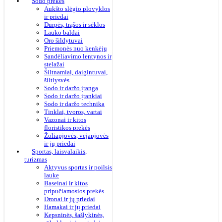
Sodo prekės
Aukšto slėgio plovyklos
ir priedai
Durpės, trąšos ir sėklos
Lauko baldai
Oro šildytuvai
Priemonės nuo kenkėjų
Sandėliavimo lentynos ir
stelažai
Šiltnamiai, daigintuvai,
šiltlysvės
Sodo ir daržo įranga
Sodo ir daržo įrankiai
Sodo ir daržo technika
Tinklai, tvoros, vartai
Vazonai ir kitos
floristikos prekės
Žoliapjovės, vejapjovės
ir jų priedai
Sportas, laisvalaikis,
turizmas
Aktyvus sportas ir poilsis
lauke
Baseinai ir kitos
pripučiamosios prekės
Dronai ir jų priedai
Hamakai ir jų priedai
Kepsninės, šašlykinės,