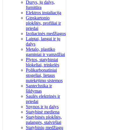
Durys, jų dalys,
furnitūra
Elektros instaliacija
Gipskartonio
plokštės, profiliai ir
priedai
Izoliacinės medžiagos
Laiptai, langai ir jų
dalys
Metalo, plastiko
gaminiai ir vamzdžiai
Plytos, statybiniai
blokeliai, trinkelės
Polikarbonatiniai
stogeliai, lietaus
nutekėjimo sistemos
Santechnika ir
šildymas
Saulės elektrinės ir
priedai
Spynos ir jų dalys
Statybinė mediena
Statybinės plokštės,
palangės, stalviršiai
Statybinių medžiagų