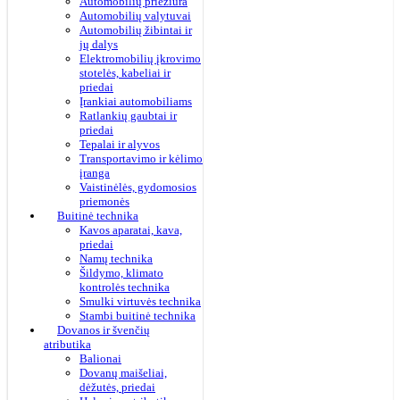
Automobilių priežiūra
Automobilių valytuvai
Automobilių žibintai ir
jų dalys
Elektromobilių įkrovimo
stotelės, kabeliai ir
priedai
Įrankiai automobiliams
Ratlankių gaubtai ir
priedai
Tepalai ir alyvos
Transportavimo ir kėlimo
įranga
Vaistinėlės, gydomosios
priemonės
Buitinė technika
Kavos aparatai, kava,
priedai
Namų technika
Šildymo, klimato
kontrolės technika
Smulki virtuvės technika
Stambi buitinė technika
Dovanos ir švenčių
atributika
Balionai
Dovanų maišeliai,
dėžutės, priedai