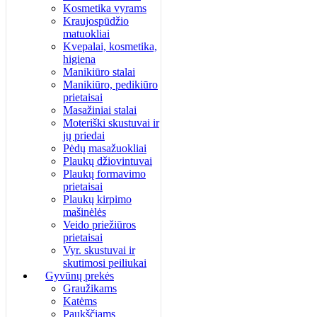
Kosmetika vyrams
Kraujospūdžio
matuokliai
Kvepalai, kosmetika,
higiena
Manikiūro stalai
Manikiūro, pedikiūro
prietaisai
Masažiniai stalai
Moteriški skustuvai ir
jų priedai
Pėdų masažuokliai
Plaukų džiovintuvai
Plaukų formavimo
prietaisai
Plaukų kirpimo
mašinėlės
Veido priežiūros
prietaisai
Vyr. skustuvai ir
skutimosi peiliukai
Gyvūnų prekės
Graužikams
Katėms
Paukščiams