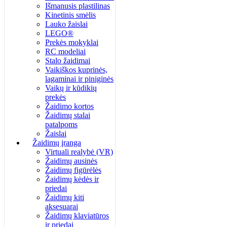
Išmanusis plastilinas
Kinetinis smėlis
Lauko žaislai
LEGO®
Prekės mokyklai
RC modeliai
Stalo žaidimai
Vaikiškos kuprinės,
lagaminai ir piniginės
Vaikų ir kūdikių
prekės
Žaidimo kortos
Žaidimų stalai
patalpoms
Žaislai
Žaidimų įranga
Virtuali realybė (VR)
Žaidimų ausinės
Žaidimų figūrėlės
Žaidimų kėdės ir
priedai
Žaidimų kiti
aksesuarai
Žaidimų klaviatūros
ir priedai