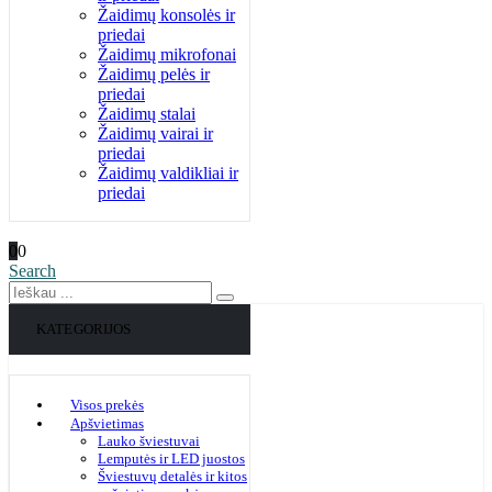
Žaidimų konsolės ir
priedai
Žaidimų mikrofonai
Žaidimų pelės ir
priedai
Žaidimų stalai
Žaidimų vairai ir
priedai
Žaidimų valdikliai ir
priedai
0
0
Search
KATEGORIJOS
Visos prekės
Apšvietimas
Lauko šviestuvai
Lemputės ir LED juostos
Šviestuvų detalės ir kitos