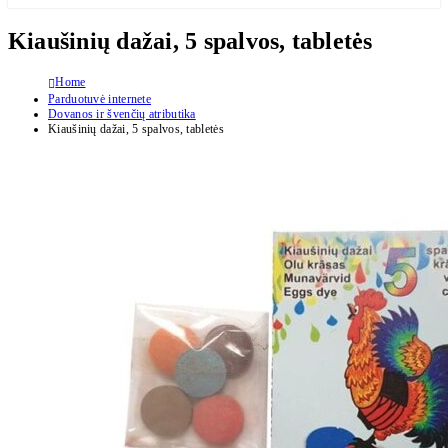
Kiaušinių dažai, 5 spalvos, tabletės
Home
Parduotuvė internete
Dovanos ir švenčių atributika
Kiaušinių dažai, 5 spalvos, tabletės