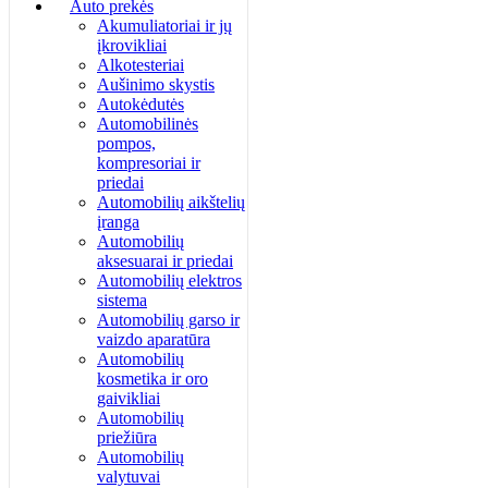
Auto prekės
Akumuliatoriai ir jų
įkrovikliai
Alkotesteriai
Aušinimo skystis
Autokėdutės
Automobilinės
pompos,
kompresoriai ir
priedai
Automobilių aikštelių
įranga
Automobilių
aksesuarai ir priedai
Automobilių elektros
sistema
Automobilių garso ir
vaizdo aparatūra
Automobilių
kosmetika ir oro
gaivikliai
Automobilių
priežiūra
Automobilių
valytuvai