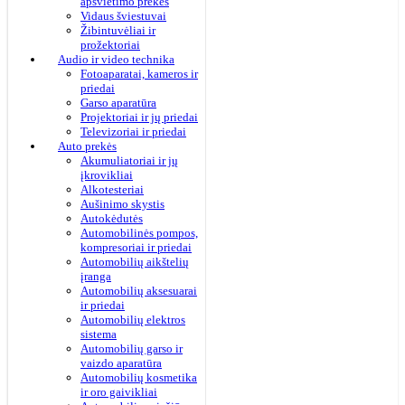
apšvietimo prekės
Vidaus šviestuvai
Žibintuvėliai ir
prožektoriai
Audio ir video technika
Fotoaparatai, kameros ir
priedai
Garso aparatūra
Projektoriai ir jų priedai
Televizoriai ir priedai
Auto prekės
Akumuliatoriai ir jų
įkrovikliai
Alkotesteriai
Aušinimo skystis
Autokėdutės
Automobilinės pompos,
kompresoriai ir priedai
Automobilių aikštelių
įranga
Automobilių aksesuarai
ir priedai
Automobilių elektros
sistema
Automobilių garso ir
vaizdo aparatūra
Automobilių kosmetika
ir oro gaivikliai