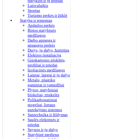
rūkyklos ir jų priedai
Laisvalaikis
Sportas
Turizmo prekės ir žūklė
Statyba ir remontas
Apdailos prekės
Birios statybinės
medžiagos
Darbo apranga ir
apsaugos prekės
Durys, jų dalys, furnitūra
Elektros instaliacija
Gipskartonio plokštės,
profiliai ir priedai
Izoliacinės medžiagos
Laiptai, langai ir jų dalys
Metalo, plastiko
gaminiai ir vamzdžiai
Plytos, statybiniai
blokeliai, trinkelės
Polikarbonatiniai
stogeliai, lietaus
nutekėjimo sistemos
Santechnika ir šildymas
Saulės elektrinės ir
priedai
Spynos ir jų dalys
Statybinė mediena