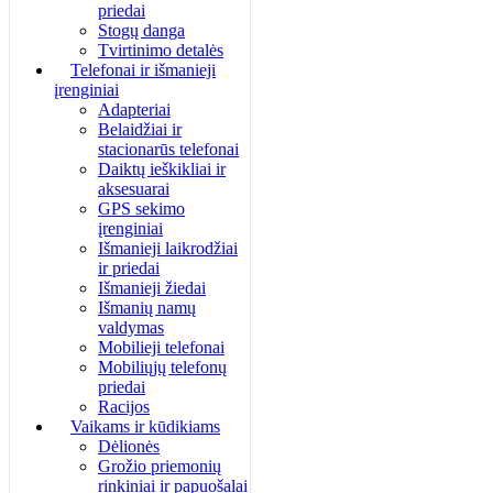
priedai
Stogų danga
Tvirtinimo detalės
Telefonai ir išmanieji
įrenginiai
Adapteriai
Belaidžiai ir
stacionarūs telefonai
Daiktų ieškikliai ir
aksesuarai
GPS sekimo
įrenginiai
Išmanieji laikrodžiai
ir priedai
Išmanieji žiedai
Išmanių namų
valdymas
Mobilieji telefonai
Mobiliųjų telefonų
priedai
Racijos
Vaikams ir kūdikiams
Dėlionės
Grožio priemonių
rinkiniai ir papuošalai