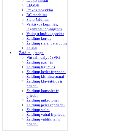
Lauko žaislai
LEGO®
Prekės mokyklai
RC modeliai
Stalo žaidimai
Vaikiškos kuprinės,
lagaminai ir piniginės
Vaikų ir kūdikių prekės
Žaidimo kortos
Žaidimų stalai patalpoms
Žaislai
Žaidimų įranga
Virtuali realybė (VR)
Žaidimų ausinės
Žaidimų figūrėlės
Žaidimų kėdės ir priedai
Žaidimų kiti aksesuarai
Žaidimų klaviatūros ir
priedai
Žaidimų konsolės ir
priedai
Žaidimų mikrofonai
Žaidimų pelės ir priedai
Žaidimų stalai
Žaidimų vairai ir priedai
Žaidimų valdikliai ir
priedai