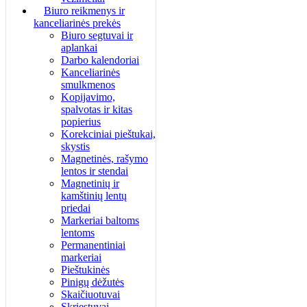
Biuro reikmenys ir
kanceliarinės prekės
Biuro segtuvai ir
aplankai
Darbo kalendoriai
Kanceliarinės
smulkmenos
Kopijavimo,
spalvotas ir kitas
popierius
Korekciniai pieštukai,
skystis
Magnetinės, rašymo
lentos ir stendai
Magnetinių ir
kamštinių lentų
priedai
Markeriai baltoms
lentoms
Permanentiniai
markeriai
Pieštukinės
Pinigų dėžutės
Skaičiuotuvai
Skriestuvai