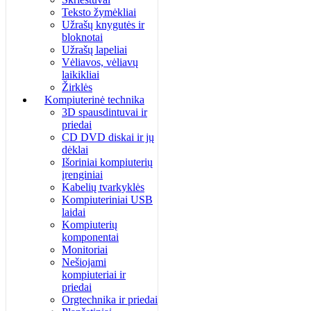
Teksto žymėkliai
Užrašų knygutės ir
bloknotai
Užrašų lapeliai
Vėliavos, vėliavų
laikikliai
Žirklės
Kompiuterinė technika
3D spausdintuvai ir
priedai
CD DVD diskai ir jų
dėklai
Išoriniai kompiuterių
įrenginiai
Kabelių tvarkyklės
Kompiuteriniai USB
laidai
Kompiuterių
komponentai
Monitoriai
Nešiojami
kompiuteriai ir
priedai
Orgtechnika ir priedai