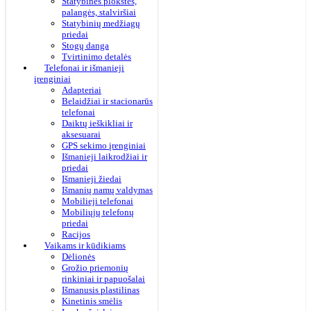
Statybinės plokštės,
palangės, stalviršiai
Statybinių medžiagų
priedai
Stogų danga
Tvirtinimo detalės
Telefonai ir išmanieji
įrenginiai
Adapteriai
Belaidžiai ir stacionarūs
telefonai
Daiktų ieškikliai ir
aksesuarai
GPS sekimo įrenginiai
Išmanieji laikrodžiai ir
priedai
Išmanieji žiedai
Išmanių namų valdymas
Mobilieji telefonai
Mobiliųjų telefonų
priedai
Racijos
Vaikams ir kūdikiams
Dėlionės
Grožio priemonių
rinkiniai ir papuošalai
Išmanusis plastilinas
Kinetinis smėlis