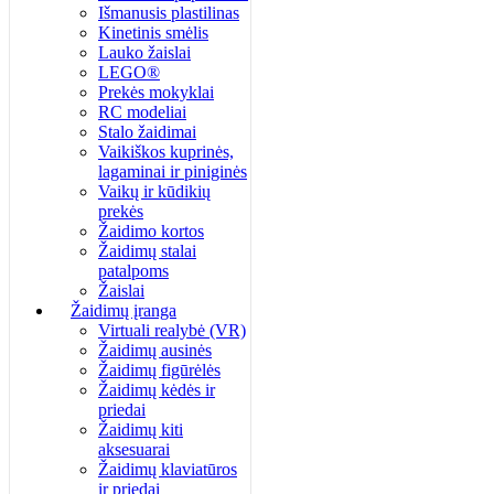
Išmanusis plastilinas
Kinetinis smėlis
Lauko žaislai
LEGO®
Prekės mokyklai
RC modeliai
Stalo žaidimai
Vaikiškos kuprinės,
lagaminai ir piniginės
Vaikų ir kūdikių
prekės
Žaidimo kortos
Žaidimų stalai
patalpoms
Žaislai
Žaidimų įranga
Virtuali realybė (VR)
Žaidimų ausinės
Žaidimų figūrėlės
Žaidimų kėdės ir
priedai
Žaidimų kiti
aksesuarai
Žaidimų klaviatūros
ir priedai