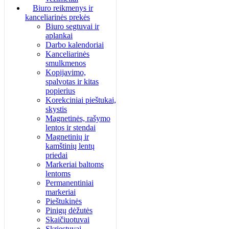
Biuro reikmenys ir
kanceliarinės prekės
Biuro segtuvai ir
aplankai
Darbo kalendoriai
Kanceliarinės
smulkmenos
Kopijavimo,
spalvotas ir kitas
popierius
Korekciniai pieštukai,
skystis
Magnetinės, rašymo
lentos ir stendai
Magnetinių ir
kamštinių lentų
priedai
Markeriai baltoms
lentoms
Permanentiniai
markeriai
Pieštukinės
Pinigų dėžutės
Skaičiuotuvai
Skriestuvai