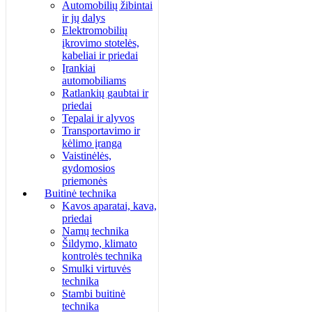
Automobilių žibintai
ir jų dalys
Elektromobilių
įkrovimo stotelės,
kabeliai ir priedai
Įrankiai
automobiliams
Ratlankių gaubtai ir
priedai
Tepalai ir alyvos
Transportavimo ir
kėlimo įranga
Vaistinėlės,
gydomosios
priemonės
Buitinė technika
Kavos aparatai, kava,
priedai
Namų technika
Šildymo, klimato
kontrolės technika
Smulki virtuvės
technika
Stambi buitinė
technika