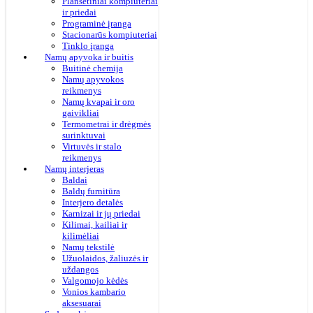
Planšetiniai kompiuteriai
ir priedai
Programinė įranga
Stacionarūs kompiuteriai
Tinklo įranga
Namų apyvoka ir buitis
Buitinė chemija
Namų apyvokos
reikmenys
Namų kvapai ir oro
gaivikliai
Termometrai ir drėgmės
surinktuvai
Virtuvės ir stalo
reikmenys
Namų interjeras
Baldai
Baldų furnitūra
Interjero detalės
Karnizai ir jų priedai
Kilimai, kailiai ir
kilimėliai
Namų tekstilė
Užuolaidos, žaliuzės ir
uždangos
Valgomojo kėdės
Vonios kambario
aksesuarai