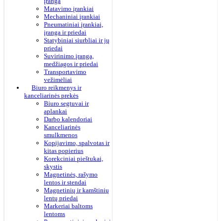
įranga
Matavimo įrankiai
Mechaniniai įrankiai
Pneumatiniai įrankiai,
įranga ir priedai
Statybiniai siurbliai ir jų
priedai
Suvirinimo įranga,
medžiagos ir priedai
Transportavimo
vežimėliai
Biuro reikmenys ir
kanceliarinės prekės
Biuro segtuvai ir
aplankai
Darbo kalendoriai
Kanceliarinės
smulkmenos
Kopijavimo, spalvotas ir
kitas popierius
Korekciniai pieštukai,
skystis
Magnetinės, rašymo
lentos ir stendai
Magnetinių ir kamštinių
lentų priedai
Markeriai baltoms
lentoms