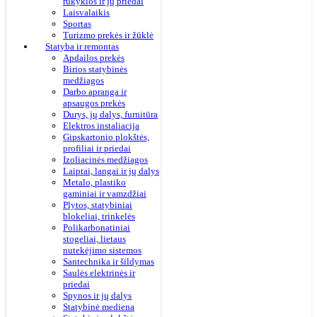
rūkyklos ir jų priedai
Laisvalaikis
Sportas
Turizmo prekės ir žūklė
Statyba ir remontas
Apdailos prekės
Birios statybinės
medžiagos
Darbo apranga ir
apsaugos prekės
Durys, jų dalys, furnitūra
Elektros instaliacija
Gipskartonio plokštės,
profiliai ir priedai
Izoliacinės medžiagos
Laiptai, langai ir jų dalys
Metalo, plastiko
gaminiai ir vamzdžiai
Plytos, statybiniai
blokeliai, trinkelės
Polikarbonatiniai
stogeliai, lietaus
nutekėjimo sistemos
Santechnika ir šildymas
Saulės elektrinės ir
priedai
Spynos ir jų dalys
Statybinė mediena