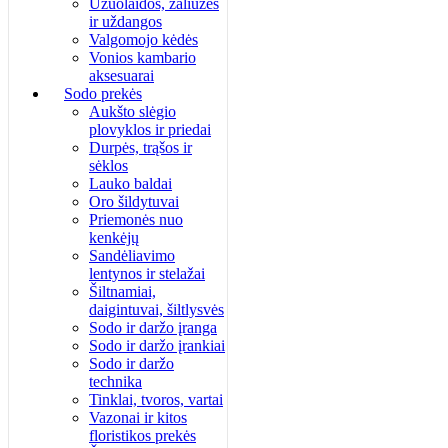
Užuolaidos, žaliuzės
ir uždangos
Valgomojo kėdės
Vonios kambario
aksesuarai
Sodo prekės
Aukšto slėgio
plovyklos ir priedai
Durpės, trąšos ir
sėklos
Lauko baldai
Oro šildytuvai
Priemonės nuo
kenkėjų
Sandėliavimo
lentynos ir stelažai
Šiltnamiai,
daigintuvai, šiltlysvės
Sodo ir daržo įranga
Sodo ir daržo įrankiai
Sodo ir daržo
technika
Tinklai, tvoros, vartai
Vazonai ir kitos
floristikos prekės