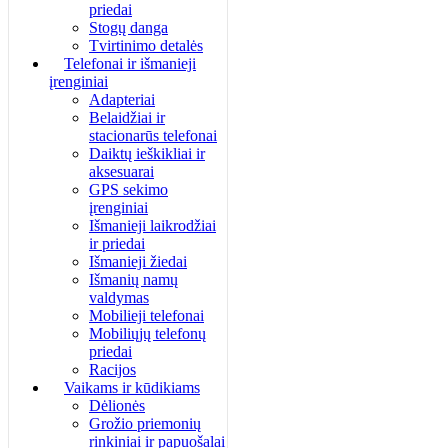
priedai
Stogų danga
Tvirtinimo detalės
Telefonai ir išmanieji
įrenginiai
Adapteriai
Belaidžiai ir
stacionarūs telefonai
Daiktų ieškikliai ir
aksesuarai
GPS sekimo
įrenginiai
Išmanieji laikrodžiai
ir priedai
Išmanieji žiedai
Išmanių namų
valdymas
Mobilieji telefonai
Mobiliųjų telefonų
priedai
Racijos
Vaikams ir kūdikiams
Dėlionės
Grožio priemonių
rinkiniai ir papuošalai