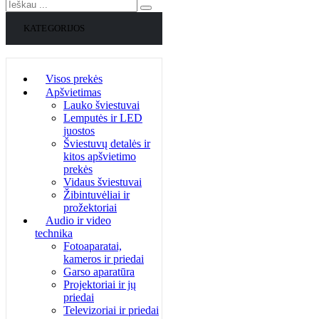
KATEGORIJOS
Visos prekės
Apšvietimas
Lauko šviestuvai
Lemputės ir LED
juostos
Šviestuvų detalės ir
kitos apšvietimo
prekės
Vidaus šviestuvai
Žibintuvėliai ir
prožektoriai
Audio ir video
technika
Fotoaparatai,
kameros ir priedai
Garso aparatūra
Projektoriai ir jų
priedai
Televizoriai ir priedai