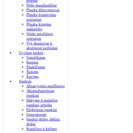
priedai
Pėdų masažuokliai
Plaukų džiovintuvai
Plaukų formavimo
prietaisai
Plaukų kirpimo
mašinėlės
Veido priežiūros
prietaisai
Vyr. skustuvai ir
skutimosi peiliukai
Gyvūnų prekės
Graužikams
Katėms
Paukščiams
Šunims
Žuvims
Įrankiai
Abrazyvinės medžiagos
Akumuliatoriniai
įrankiai
Dažymo ir apdailos
įrankiai, priedai
Elektriniai įrankiai
Generatoriai
Įrankių dėžės, dėklai,
diržai
Kopėčios ir kėlimo