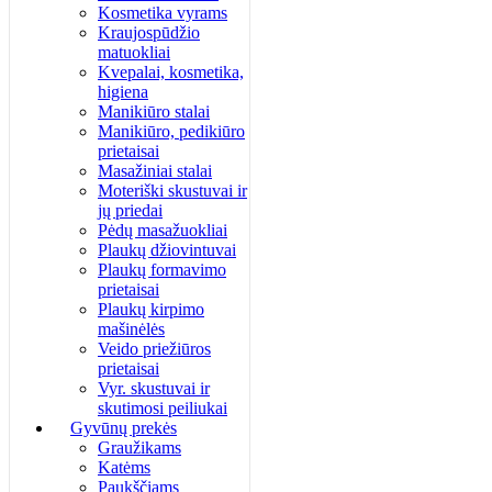
Kosmetika vyrams
Kraujospūdžio
matuokliai
Kvepalai, kosmetika,
higiena
Manikiūro stalai
Manikiūro, pedikiūro
prietaisai
Masažiniai stalai
Moteriški skustuvai ir
jų priedai
Pėdų masažuokliai
Plaukų džiovintuvai
Plaukų formavimo
prietaisai
Plaukų kirpimo
mašinėlės
Veido priežiūros
prietaisai
Vyr. skustuvai ir
skutimosi peiliukai
Gyvūnų prekės
Graužikams
Katėms
Paukščiams