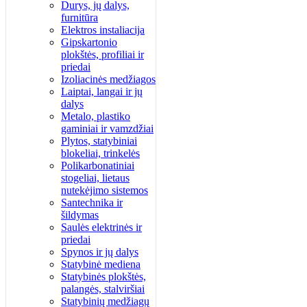
Durys, jų dalys,
furnitūra
Elektros instaliacija
Gipskartonio
plokštės, profiliai ir
priedai
Izoliacinės medžiagos
Laiptai, langai ir jų
dalys
Metalo, plastiko
gaminiai ir vamzdžiai
Plytos, statybiniai
blokeliai, trinkelės
Polikarbonatiniai
stogeliai, lietaus
nutekėjimo sistemos
Santechnika ir
šildymas
Saulės elektrinės ir
priedai
Spynos ir jų dalys
Statybinė mediena
Statybinės plokštės,
palangės, stalviršiai
Statybinių medžiagų