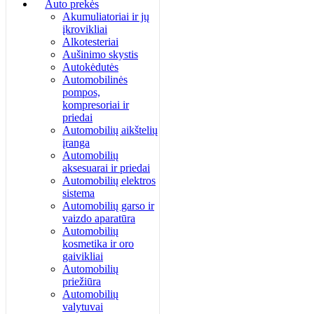
Auto prekės
Akumuliatoriai ir jų
įkrovikliai
Alkotesteriai
Aušinimo skystis
Autokėdutės
Automobilinės
pompos,
kompresoriai ir
priedai
Automobilių aikštelių
įranga
Automobilių
aksesuarai ir priedai
Automobilių elektros
sistema
Automobilių garso ir
vaizdo aparatūra
Automobilių
kosmetika ir oro
gaivikliai
Automobilių
priežiūra
Automobilių
valytuvai