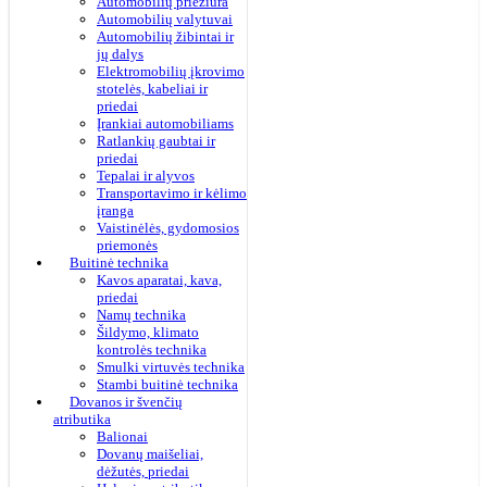
Automobilių priežiūra
Automobilių valytuvai
Automobilių žibintai ir
jų dalys
Elektromobilių įkrovimo
stotelės, kabeliai ir
priedai
Įrankiai automobiliams
Ratlankių gaubtai ir
priedai
Tepalai ir alyvos
Transportavimo ir kėlimo
įranga
Vaistinėlės, gydomosios
priemonės
Buitinė technika
Kavos aparatai, kava,
priedai
Namų technika
Šildymo, klimato
kontrolės technika
Smulki virtuvės technika
Stambi buitinė technika
Dovanos ir švenčių
atributika
Balionai
Dovanų maišeliai,
dėžutės, priedai