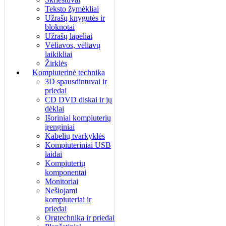
Teksto žymėkliai
Užrašų knygutės ir
bloknotai
Užrašų lapeliai
Vėliavos, vėliavų
laikikliai
Žirklės
Kompiuterinė technika
3D spausdintuvai ir
priedai
CD DVD diskai ir jų
dėklai
Išoriniai kompiuterių
įrenginiai
Kabelių tvarkyklės
Kompiuteriniai USB
laidai
Kompiuterių
komponentai
Monitoriai
Nešiojami
kompiuteriai ir
priedai
Orgtechnika ir priedai