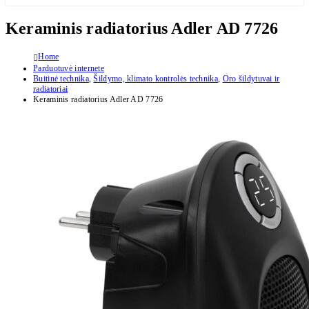
Keraminis radiatorius Adler AD 7726
Home
Parduotuvė internete
Buitinė technika
,
Šildymo, klimato kontrolės technika
,
Oro šildytuvai ir
radiatoriai
Keraminis radiatorius Adler AD 7726