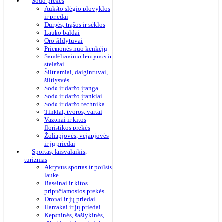
Sodo prekės
Aukšto slėgio plovyklos
ir priedai
Durpės, trąšos ir sėklos
Lauko baldai
Oro šildytuvai
Priemonės nuo kenkėjų
Sandėliavimo lentynos ir
stelažai
Šiltnamiai, daigintuvai,
šiltlysvės
Sodo ir daržo įranga
Sodo ir daržo įrankiai
Sodo ir daržo technika
Tinklai, tvoros, vartai
Vazonai ir kitos
floristikos prekės
Žoliapjovės, vejapjovės
ir jų priedai
Sportas, laisvalaikis,
turizmas
Aktyvus sportas ir poilsis
lauke
Baseinai ir kitos
pripučiamosios prekės
Dronai ir jų priedai
Hamakai ir jų priedai
Kepsninės, šašlykinės,