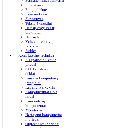
Permanentiniai markeriai
Pieštukinės
Pinigų dėžutės
Skaičiuotuvai
Skriestuvai
Teksto žymėkliai
Užrašų knygutės ir
bloknotai
Užrašų lapeliai
Vėliavos, vėliavų
laikikliai
Žirklės
Kompiuterinė technika
3D spausdintuvai ir
priedai
CD DVD diskai ir jų
dėklai
Išoriniai kompiuterių
įrenginiai
Kabelių tvarkyklės
Kompiuteriniai USB
laidai
Kompiuterių
komponentai
Monitoriai
Nešiojami kompiuteriai
ir priedai
Orgtechnika ir priedai