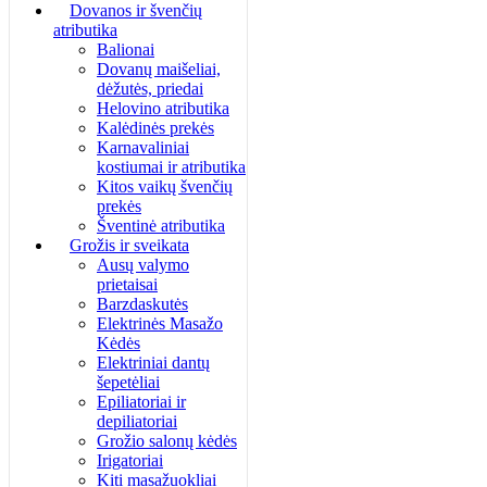
Dovanos ir švenčių
atributika
Balionai
Dovanų maišeliai,
dėžutės, priedai
Helovino atributika
Kalėdinės prekės
Karnavaliniai
kostiumai ir atributika
Kitos vaikų švenčių
prekės
Šventinė atributika
Grožis ir sveikata
Ausų valymo
prietaisai
Barzdaskutės
Elektrinės Masažo
Kėdės
Elektriniai dantų
šepetėliai
Epiliatoriai ir
depiliatoriai
Grožio salonų kėdės
Irigatoriai
Kiti masažuokliai