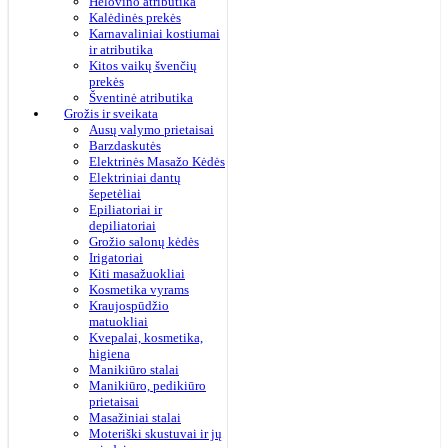
Helovino atributika
Kalėdinės prekės
Karnavaliniai kostiumai
ir atributika
Kitos vaikų švenčių
prekės
Šventinė atributika
Grožis ir sveikata
Ausų valymo prietaisai
Barzdaskutės
Elektrinės Masažo Kėdės
Elektriniai dantų
šepetėliai
Epiliatoriai ir
depiliatoriai
Grožio salonų kėdės
Irigatoriai
Kiti masažuokliai
Kosmetika vyrams
Kraujospūdžio
matuokliai
Kvepalai, kosmetika,
higiena
Manikiūro stalai
Manikiūro, pedikiūro
prietaisai
Masažiniai stalai
Moteriški skustuvai ir jų