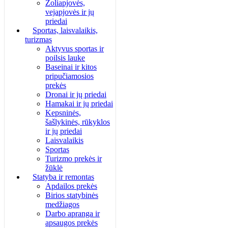
Žoliapjovės,
vejapjovės ir jų
priedai
Sportas, laisvalaikis,
turizmas
Aktyvus sportas ir
poilsis lauke
Baseinai ir kitos
pripučiamosios
prekės
Dronai ir jų priedai
Hamakai ir jų priedai
Kepsninės,
šašlykinės, rūkyklos
ir jų priedai
Laisvalaikis
Sportas
Turizmo prekės ir
žūklė
Statyba ir remontas
Apdailos prekės
Birios statybinės
medžiagos
Darbo apranga ir
apsaugos prekės