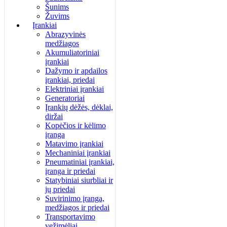
Šunims
Žuvims
Įrankiai
Abrazyvinės
medžiagos
Akumuliatoriniai
įrankiai
Dažymo ir apdailos
įrankiai, priedai
Elektriniai įrankiai
Generatoriai
Įrankių dėžės, dėklai,
diržai
Kopėčios ir kėlimo
įranga
Matavimo įrankiai
Mechaniniai įrankiai
Pneumatiniai įrankiai,
įranga ir priedai
Statybiniai siurbliai ir
jų priedai
Suvirinimo įranga,
medžiagos ir priedai
Transportavimo
vežimėliai