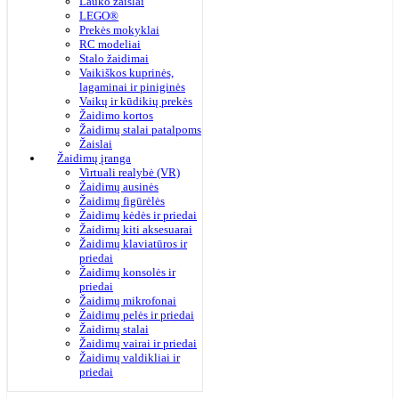
Lauko žaislai
LEGO®
Prekės mokyklai
RC modeliai
Stalo žaidimai
Vaikiškos kuprinės,
lagaminai ir piniginės
Vaikų ir kūdikių prekės
Žaidimo kortos
Žaidimų stalai patalpoms
Žaislai
Žaidimų įranga
Virtuali realybė (VR)
Žaidimų ausinės
Žaidimų figūrėlės
Žaidimų kėdės ir priedai
Žaidimų kiti aksesuarai
Žaidimų klaviatūros ir
priedai
Žaidimų konsolės ir
priedai
Žaidimų mikrofonai
Žaidimų pelės ir priedai
Žaidimų stalai
Žaidimų vairai ir priedai
Žaidimų valdikliai ir
priedai