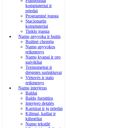
Planšetiniai
kompiuteriai ir
priedai
Programinė įranga
Stacionarūs
kompiuteriai
Tinklo įranga
Namų apyvoka ir buitis
Buitinė chemija
Namų apyvokos
reikmenys
Namų kvapai ir oro
gaivikliai
Termometrai ir
drėgmės surinktuvai
Virtuvės ir stalo
reikmenys
Namų interjeras
Baldai
Baldų furnitūra
Interjero detalės
Karnizai ir jų priedai
Kilimai, kailiai ir
kilimėliai
Namų tekstilė