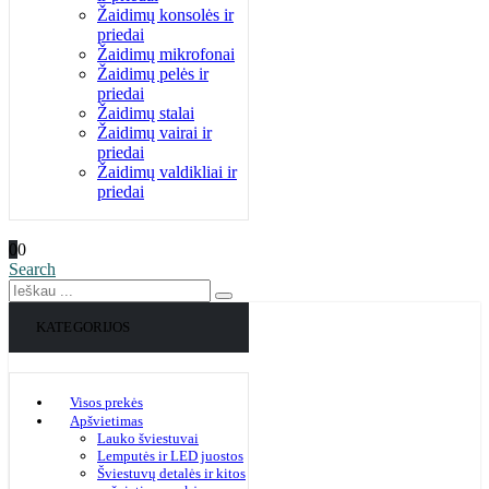
Žaidimų konsolės ir
priedai
Žaidimų mikrofonai
Žaidimų pelės ir
priedai
Žaidimų stalai
Žaidimų vairai ir
priedai
Žaidimų valdikliai ir
priedai
0
0
Search
KATEGORIJOS
Visos prekės
Apšvietimas
Lauko šviestuvai
Lemputės ir LED juostos
Šviestuvų detalės ir kitos