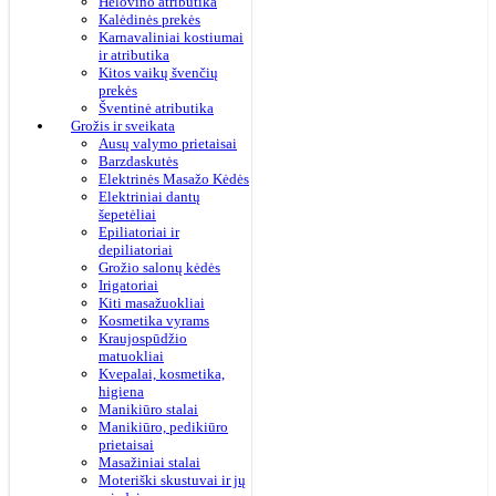
Helovino atributika
Kalėdinės prekės
Karnavaliniai kostiumai
ir atributika
Kitos vaikų švenčių
prekės
Šventinė atributika
Grožis ir sveikata
Ausų valymo prietaisai
Barzdaskutės
Elektrinės Masažo Kėdės
Elektriniai dantų
šepetėliai
Epiliatoriai ir
depiliatoriai
Grožio salonų kėdės
Irigatoriai
Kiti masažuokliai
Kosmetika vyrams
Kraujospūdžio
matuokliai
Kvepalai, kosmetika,
higiena
Manikiūro stalai
Manikiūro, pedikiūro
prietaisai
Masažiniai stalai
Moteriški skustuvai ir jų