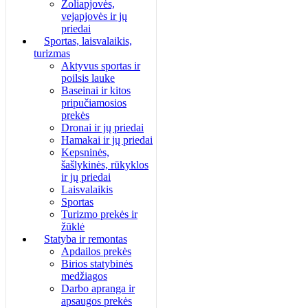
Žoliapjovės,
vejapjovės ir jų
priedai
Sportas, laisvalaikis,
turizmas
Aktyvus sportas ir
poilsis lauke
Baseinai ir kitos
pripučiamosios
prekės
Dronai ir jų priedai
Hamakai ir jų priedai
Kepsninės,
šašlykinės, rūkyklos
ir jų priedai
Laisvalaikis
Sportas
Turizmo prekės ir
žūklė
Statyba ir remontas
Apdailos prekės
Birios statybinės
medžiagos
Darbo apranga ir
apsaugos prekės