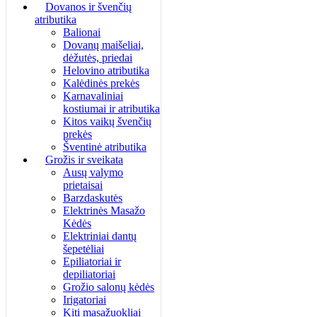
Dovanos ir švenčių
atributika
Balionai
Dovanų maišeliai,
dėžutės, priedai
Helovino atributika
Kalėdinės prekės
Karnavaliniai
kostiumai ir atributika
Kitos vaikų švenčių
prekės
Šventinė atributika
Grožis ir sveikata
Ausų valymo
prietaisai
Barzdaskutės
Elektrinės Masažo
Kėdės
Elektriniai dantų
šepetėliai
Epiliatoriai ir
depiliatoriai
Grožio salonų kėdės
Irigatoriai
Kiti masažuokliai