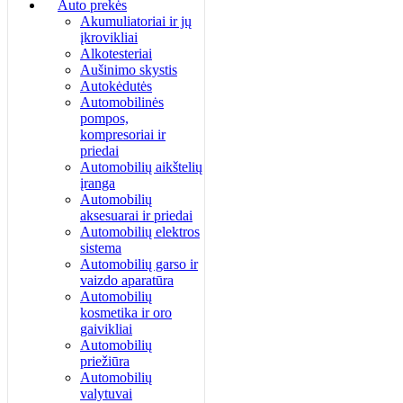
Auto prekės
Akumuliatoriai ir jų
įkrovikliai
Alkotesteriai
Aušinimo skystis
Autokėdutės
Automobilinės
pompos,
kompresoriai ir
priedai
Automobilių aikštelių
įranga
Automobilių
aksesuarai ir priedai
Automobilių elektros
sistema
Automobilių garso ir
vaizdo aparatūra
Automobilių
kosmetika ir oro
gaivikliai
Automobilių
priežiūra
Automobilių
valytuvai