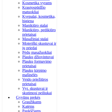
Kosmetika vyrams
Kraujospūdžio
matuokliai
Kvepalai, kosmetika,
higiena
Manikiūro stalai
Manikiūro, pedikiūro
prietaisai
Masažiniai stalai
Moteriški skustuvai ir
jų priedai
Pėdų masažuokliai
Plaukų džiovintuvai
Plaukų formavimo
prietaisai
Plaukų kirpimo
mašinėlės
Veido priežiūros
prietaisai
Vyr. skustuvai ir
skutimosi peiliukai
Gyvūnų prekės
Graužikams
Katėms
Paukščiams