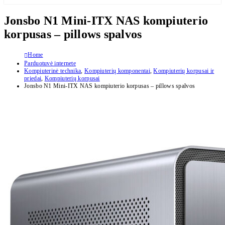
Jonsbo N1 Mini-ITX NAS kompiuterio
korpusas – pillows spalvos
Home
Parduotuvė internete
Kompiuterinė technika
,
Kompiuterių komponentai
,
Kompiuterių korpusai ir
priedai
,
Kompiuterių korpusai
Jonsbo N1 Mini-ITX NAS kompiuterio korpusas – pillows spalvos