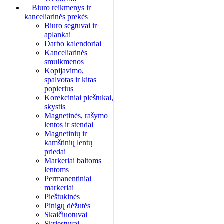
Biuro reikmenys ir
kanceliarinės prekės
Biuro segtuvai ir
aplankai
Darbo kalendoriai
Kanceliarinės
smulkmenos
Kopijavimo,
spalvotas ir kitas
popierius
Korekciniai pieštukai,
skystis
Magnetinės, rašymo
lentos ir stendai
Magnetinių ir
kamštinių lentų
priedai
Markeriai baltoms
lentoms
Permanentiniai
markeriai
Pieštukinės
Pinigų dėžutės
Skaičiuotuvai
Skriestuvai