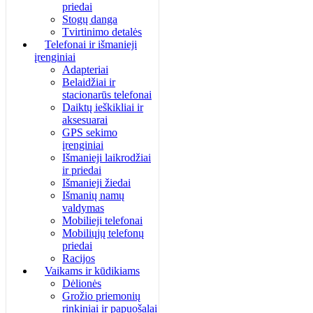
priedai
Stogų danga
Tvirtinimo detalės
Telefonai ir išmanieji
įrenginiai
Adapteriai
Belaidžiai ir
stacionarūs telefonai
Daiktų ieškikliai ir
aksesuarai
GPS sekimo
įrenginiai
Išmanieji laikrodžiai
ir priedai
Išmanieji žiedai
Išmanių namų
valdymas
Mobilieji telefonai
Mobiliųjų telefonų
priedai
Racijos
Vaikams ir kūdikiams
Dėlionės
Grožio priemonių
rinkiniai ir papuošalai