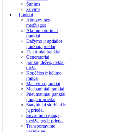
Šunims
Žuvims
Įrankiai
Abrazyvinės
medžiagos
Akumuliatoriniai
įrankiai
Dažymo ir apdailos
įrankiai, priedai
Elektriniai įrankiai
Generatoriai
Įrankių dėžės, dėklai,
diržai
Kopėčios ir kėlimo
įranga
Matavimo įrankiai
Mechaniniai įrankiai
Pneumatiniai įrankiai,
įranga ir priedai
Statybiniai siurbliai ir
jų priedai
Suvirinimo įranga,
medžiagos ir priedai
Transportavimo
vežimėliai