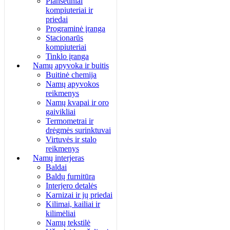
Planšetiniai
kompiuteriai ir
priedai
Programinė įranga
Stacionarūs
kompiuteriai
Tinklo įranga
Namų apyvoka ir buitis
Buitinė chemija
Namų apyvokos
reikmenys
Namų kvapai ir oro
gaivikliai
Termometrai ir
drėgmės surinktuvai
Virtuvės ir stalo
reikmenys
Namų interjeras
Baldai
Baldų furnitūra
Interjero detalės
Karnizai ir jų priedai
Kilimai, kailiai ir
kilimėliai
Namų tekstilė