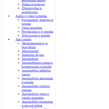
apšvietimo prekės
Vidaus šviestuvai
Žibintuvėliai ir
prožektoriai
Audio ir video technika
Fotoaparatai, kameros ir
priedai
Garso aparatūra
Projektoriai ir jų priedai
Televizoriai ir priedai
Auto prekės
Akumuliatoriai ir jų
įkrovikliai
Alkotesteriai
Aušinimo skystis
Autokėdutės
Automobilinės pompos,
kompresoriai ir priedai
Automobilių aikštelių
įranga
Automobilių aksesuarai
ir priedai
Automobilių elektros
sistema
Automobilių garso ir
vaizdo aparatūra
Automobilių kosmetika
ir oro gaivikliai