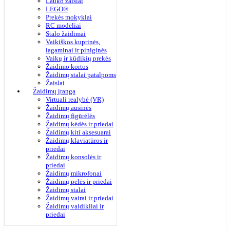
Lauko žaislai
LEGO®
Prekės mokyklai
RC modeliai
Stalo žaidimai
Vaikiškos kuprinės,
lagaminai ir piniginės
Vaikų ir kūdikių prekės
Žaidimo kortos
Žaidimų stalai patalpoms
Žaislai
Žaidimų įranga
Virtuali realybė (VR)
Žaidimų ausinės
Žaidimų figūrėlės
Žaidimų kėdės ir priedai
Žaidimų kiti aksesuarai
Žaidimų klaviatūros ir
priedai
Žaidimų konsolės ir
priedai
Žaidimų mikrofonai
Žaidimų pelės ir priedai
Žaidimų stalai
Žaidimų vairai ir priedai
Žaidimų valdikliai ir
priedai