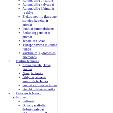
Automobilių priežiūra
Automobilių valytuvai
Automobilių žibintai ir
jų dalys
Elektromobilių įkrovimo
stotelės, kabeliai ir
priedai
Įrankiai automobiliams
Ratlankių gaubtai ir
priedai
Tepalai ir alyvos
Transportavimo ir kėlimo
įranga
Vaistinėlės, gydomosios
priemonės
Buitinė technika
Kavos aparatai, kava,
priedai
Namų technika
Šildymo, klimato
kontrolės technika
Smulki virtuvės technika
Stambi buitinė technika
Dovanos ir švenčių
atributika
Balionai
Dovanų maišeliai,
dėžutės, priedai