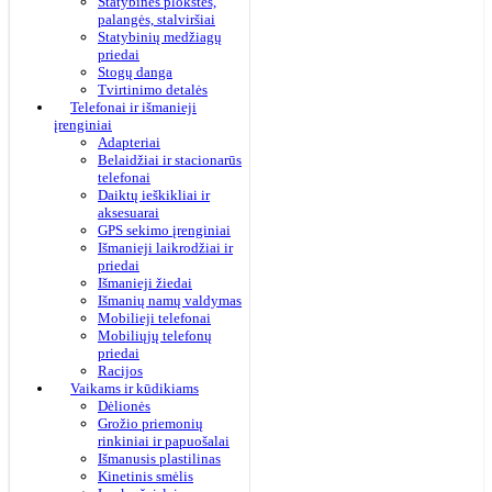
Statybinės plokštės,
palangės, stalviršiai
Statybinių medžiagų
priedai
Stogų danga
Tvirtinimo detalės
Telefonai ir išmanieji
įrenginiai
Adapteriai
Belaidžiai ir stacionarūs
telefonai
Daiktų ieškikliai ir
aksesuarai
GPS sekimo įrenginiai
Išmanieji laikrodžiai ir
priedai
Išmanieji žiedai
Išmanių namų valdymas
Mobilieji telefonai
Mobiliųjų telefonų
priedai
Racijos
Vaikams ir kūdikiams
Dėlionės
Grožio priemonių
rinkiniai ir papuošalai
Išmanusis plastilinas
Kinetinis smėlis