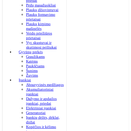
priedai
Pėdų masažuokliai
Plaukų džiovintuvai
Plaukų formavimo
prietaisai
Plaukų kirpimo
mašinėlės
Veido priežiūros
prietaisai
Vyr. skustuvai ir
skutimosi peiliukai
Gyvūnų prekės
Graužikams
Katėms
Paukščiams
Šunims
Žuvims
Įrankiai
Abrazyvinės medžiagos
Akumuliatoriniai
įrankiai
Dažymo ir apdailos
įrankiai, priedai
Elektriniai įrankiai
Generatoriai
Įrankių dėžės, dėklai,
diržai
Kopėčios ir kėlimo