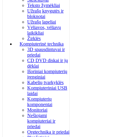
Teksto žymėkliai
Užrašų knygutės ir
bloknotai
Užrašų lapeliai
Vėliavos, vėliavų
laikikliai
Žirklės
Kompiuterinė technika
3D spausdintuvai ir
priedai
CD DVD diskai ir jų
dėklai
Išoriniai kompiuterių
įrenginiai
Kabelių tvarkyklės
Kompiuteriniai USB
laidai
Kompiuterių
komponentai
Monitoriai
Nešiojami
kompiuteriai ir
priedai
Orgtechnika ir priedai