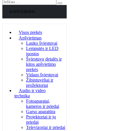
KATEGORIJOS
Visos prekės
Apšvietimas
Lauko šviestuvai
Lemputės ir LED
juostos
Šviestuvų detalės ir
kitos apšvietimo
prekės
Vidaus šviestuvai
Žibintuvėliai ir
prožektoriai
Audio ir video
technika
Fotoaparatai,
kameros ir priedai
Garso aparatūra
Projektoriai ir jų
priedai
Televizoriai ir priedai