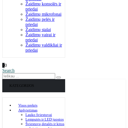
Žaidimų konsolės ir
priedai
Žaidimų mikrofonai
Žaidimų pelės ir
priedai
Žaidimų stalai
Žaidimų vairai ir
priedai
Žaidimų valdikliai ir
priedai
0
0
Search
KATEGORIJOS
Visos prekės
Apšvietimas
Lauko šviestuvai
Lemputės ir LED juostos
Šviestuvų detalės ir kitos