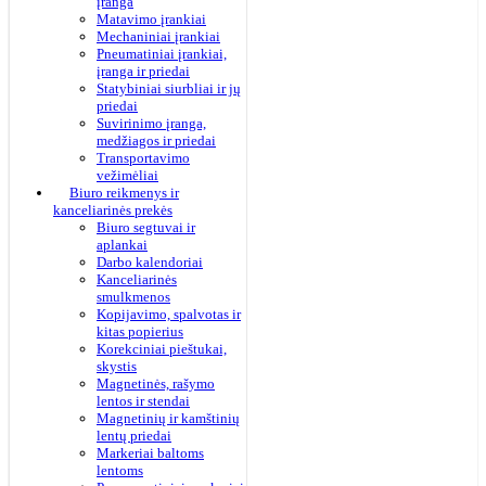
įranga
Matavimo įrankiai
Mechaniniai įrankiai
Pneumatiniai įrankiai,
įranga ir priedai
Statybiniai siurbliai ir jų
priedai
Suvirinimo įranga,
medžiagos ir priedai
Transportavimo
vežimėliai
Biuro reikmenys ir
kanceliarinės prekės
Biuro segtuvai ir
aplankai
Darbo kalendoriai
Kanceliarinės
smulkmenos
Kopijavimo, spalvotas ir
kitas popierius
Korekciniai pieštukai,
skystis
Magnetinės, rašymo
lentos ir stendai
Magnetinių ir kamštinių
lentų priedai
Markeriai baltoms
lentoms