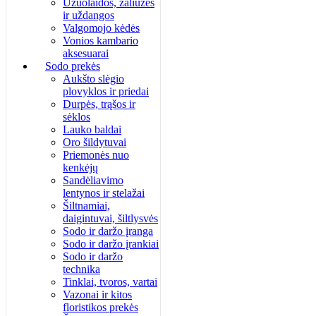
Užuolaidos, žaliuzės
ir uždangos
Valgomojo kėdės
Vonios kambario
aksesuarai
Sodo prekės
Aukšto slėgio
plovyklos ir priedai
Durpės, trąšos ir
sėklos
Lauko baldai
Oro šildytuvai
Priemonės nuo
kenkėjų
Sandėliavimo
lentynos ir stelažai
Šiltnamiai,
daigintuvai, šiltlysvės
Sodo ir daržo įranga
Sodo ir daržo įrankiai
Sodo ir daržo
technika
Tinklai, tvoros, vartai
Vazonai ir kitos
floristikos prekės