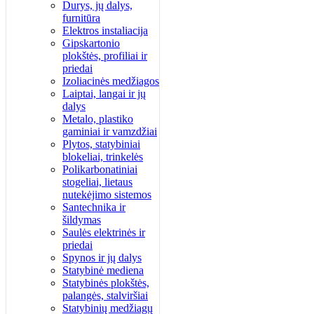
Durys, jų dalys,
furnitūra
Elektros instaliacija
Gipskartonio
plokštės, profiliai ir
priedai
Izoliacinės medžiagos
Laiptai, langai ir jų
dalys
Metalo, plastiko
gaminiai ir vamzdžiai
Plytos, statybiniai
blokeliai, trinkelės
Polikarbonatiniai
stogeliai, lietaus
nutekėjimo sistemos
Santechnika ir
šildymas
Saulės elektrinės ir
priedai
Spynos ir jų dalys
Statybinė mediena
Statybinės plokštės,
palangės, stalviršiai
Statybinių medžiagų