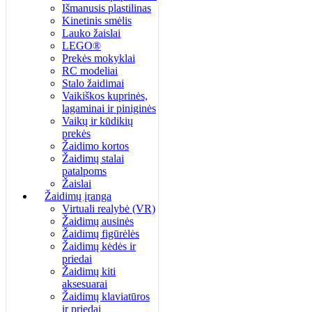
Išmanusis plastilinas
Kinetinis smėlis
Lauko žaislai
LEGO®
Prekės mokyklai
RC modeliai
Stalo žaidimai
Vaikiškos kuprinės,
lagaminai ir piniginės
Vaikų ir kūdikių
prekės
Žaidimo kortos
Žaidimų stalai
patalpoms
Žaislai
Žaidimų įranga
Virtuali realybė (VR)
Žaidimų ausinės
Žaidimų figūrėlės
Žaidimų kėdės ir
priedai
Žaidimų kiti
aksesuarai
Žaidimų klaviatūros
ir priedai