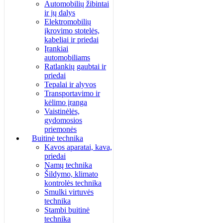
Automobilių žibintai
ir jų dalys
Elektromobilių
įkrovimo stotelės,
kabeliai ir priedai
Įrankiai
automobiliams
Ratlankių gaubtai ir
priedai
Tepalai ir alyvos
Transportavimo ir
kėlimo įranga
Vaistinėlės,
gydomosios
priemonės
Buitinė technika
Kavos aparatai, kava,
priedai
Namų technika
Šildymo, klimato
kontrolės technika
Smulki virtuvės
technika
Stambi buitinė
technika