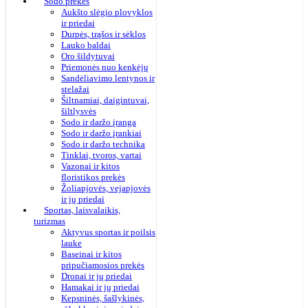
Sodo prekės
Aukšto slėgio plovyklos
ir priedai
Durpės, trąšos ir sėklos
Lauko baldai
Oro šildytuvai
Priemonės nuo kenkėjų
Sandėliavimo lentynos ir
stelažai
Šiltnamiai, daigintuvai,
šiltlysvės
Sodo ir daržo įranga
Sodo ir daržo įrankiai
Sodo ir daržo technika
Tinklai, tvoros, vartai
Vazonai ir kitos
floristikos prekės
Žoliapjovės, vejapjovės
ir jų priedai
Sportas, laisvalaikis,
turizmas
Aktyvus sportas ir poilsis
lauke
Baseinai ir kitos
pripučiamosios prekės
Dronai ir jų priedai
Hamakai ir jų priedai
Kepsninės, šašlykinės,