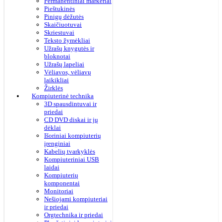
Permanentiniai markeriai
Pieštukinės
Pinigų dėžutės
Skaičiuotuvai
Skriestuvai
Teksto žymėkliai
Užrašų knygutės ir
bloknotai
Užrašų lapeliai
Vėliavos, vėliavų
laikikliai
Žirklės
Kompiuterinė technika
3D spausdintuvai ir
priedai
CD DVD diskai ir jų
dėklai
Išoriniai kompiuterių
įrenginiai
Kabelių tvarkyklės
Kompiuteriniai USB
laidai
Kompiuterių
komponentai
Monitoriai
Nešiojami kompiuteriai
ir priedai
Orgtechnika ir priedai