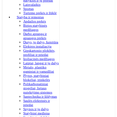
rūkyklos ir jų priedai
Laisvalaikis
Sportas
Turizmo prekės ir žūklė
Statyba ir remontas
Apdailos prekės
Birios statybinės
medžiagos
Darbo apranga ir
apsaugos prekės
Durys, jų dalys, furnitūra
Elektros instaliacija
Gipskartonio plokštės,
profiliai ir priedai
Izoliacinės medžiagos
Laiptai, langai ir jų dalys
Metalo, plastiko
gaminiai ir vamzdžiai
Plytos, statybiniai
blokeliai, trinkelės
Polikarbonatiniai
stogeliai, lietaus
nutekėjimo sistemos
Santechnika ir šildymas
Saulės elektrinės ir
priedai
Spynos ir jų dalys
Statybinė mediena