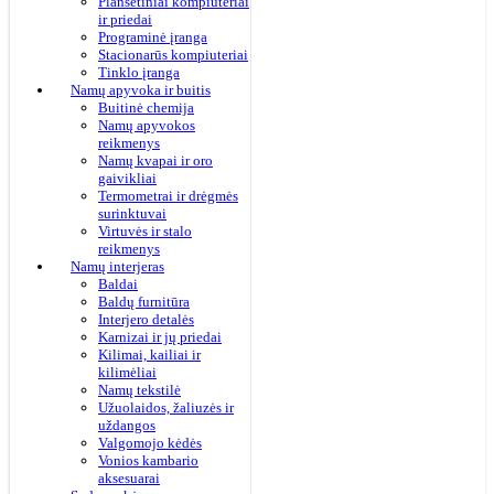
Planšetiniai kompiuteriai
ir priedai
Programinė įranga
Stacionarūs kompiuteriai
Tinklo įranga
Namų apyvoka ir buitis
Buitinė chemija
Namų apyvokos
reikmenys
Namų kvapai ir oro
gaivikliai
Termometrai ir drėgmės
surinktuvai
Virtuvės ir stalo
reikmenys
Namų interjeras
Baldai
Baldų furnitūra
Interjero detalės
Karnizai ir jų priedai
Kilimai, kailiai ir
kilimėliai
Namų tekstilė
Užuolaidos, žaliuzės ir
uždangos
Valgomojo kėdės
Vonios kambario
aksesuarai