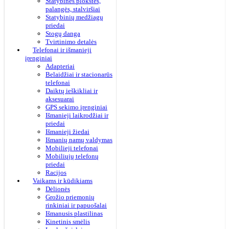
Statybinės plokštės,
palangės, stalviršiai
Statybinių medžiagų
priedai
Stogų danga
Tvirtinimo detalės
Telefonai ir išmanieji
įrenginiai
Adapteriai
Belaidžiai ir stacionarūs
telefonai
Daiktų ieškikliai ir
aksesuarai
GPS sekimo įrenginiai
Išmanieji laikrodžiai ir
priedai
Išmanieji žiedai
Išmanių namų valdymas
Mobilieji telefonai
Mobiliųjų telefonų
priedai
Racijos
Vaikams ir kūdikiams
Dėlionės
Grožio priemonių
rinkiniai ir papuošalai
Išmanusis plastilinas
Kinetinis smėlis