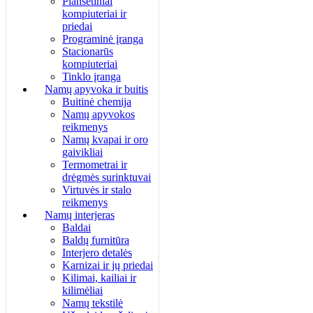
Planšetiniai
kompiuteriai ir
priedai
Programinė įranga
Stacionarūs
kompiuteriai
Tinklo įranga
Namų apyvoka ir buitis
Buitinė chemija
Namų apyvokos
reikmenys
Namų kvapai ir oro
gaivikliai
Termometrai ir
drėgmės surinktuvai
Virtuvės ir stalo
reikmenys
Namų interjeras
Baldai
Baldų furnitūra
Interjero detalės
Karnizai ir jų priedai
Kilimai, kailiai ir
kilimėliai
Namų tekstilė