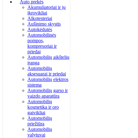
Auto prekės
Akumuliatoriai ir jų
įkrovikliai
Alkotesteriai
Aušinimo skystis
Autokėdutės
Automobilinės
pompos,
kompresoriai ir
priedai
Automobilių aikštelių
įranga
Automobilių
aksesuarai ir priedai
Automobilių elektros
sistema
Automobilių garso ir
vaizdo aparatūra
Automobilių
kosmetika ir oro
gaivikliai
Automobilių
priežiūra
Automobilių
valytuvai