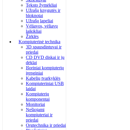
Teksto žymėkliai
Užrašų knygutės ir
bloknotai
Užrašų lapeliai
Vėliavos, vėliavų
laikikliai
Žirklės
Kompiuterinė technika
3D spausdintuvai ir
priedai
CD DVD diskai ir jų
dėklai
Išoriniai kompiuterių
įrenginiai
Kabelių tvarkyklės
Kompiuteriniai USB
laidai
Kompiuterių
komponentai
Monitoriai
Nešiojami
kompiuteriai ir
priedai
Orgtechnika ir priedai