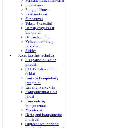
Permanentiniai markeriai
Pieštukinės
Pinigų dėžutės
Skaičiuotuvai
Skriestuvai
Teksto žymėkliai
Užrašų knygutės ir
bloknotai
Užrašų lapeliai
Vėliavos, vėliavų
laikikliai
Žirklės
Kompiuterinė technika
3D spausdintuvai ir
priedai
CD DVD diskai ir jų
dėklai
Išoriniai kompiuterių
įrenginiai
Kabelių tvarkyklės
Kompiuteriniai USB
laidai
Kompiuterių
komponentai
Monitoriai
Nešiojami kompiuteriai
ir priedai
Orgtechnika ir priedai