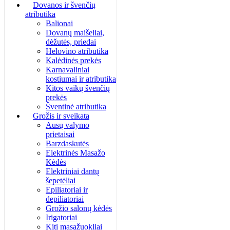
Dovanos ir švenčių
atributika
Balionai
Dovanų maišeliai,
dėžutės, priedai
Helovino atributika
Kalėdinės prekės
Karnavaliniai
kostiumai ir atributika
Kitos vaikų švenčių
prekės
Šventinė atributika
Grožis ir sveikata
Ausų valymo
prietaisai
Barzdaskutės
Elektrinės Masažo
Kėdės
Elektriniai dantų
šepetėliai
Epiliatoriai ir
depiliatoriai
Grožio salonų kėdės
Irigatoriai
Kiti masažuokliai