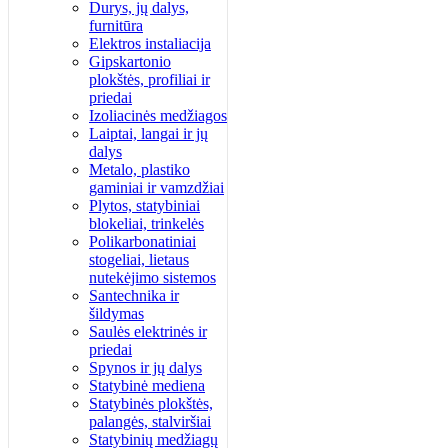
Durys, jų dalys,
furnitūra
Elektros instaliacija
Gipskartonio
plokštės, profiliai ir
priedai
Izoliacinės medžiagos
Laiptai, langai ir jų
dalys
Metalo, plastiko
gaminiai ir vamzdžiai
Plytos, statybiniai
blokeliai, trinkelės
Polikarbonatiniai
stogeliai, lietaus
nutekėjimo sistemos
Santechnika ir
šildymas
Saulės elektrinės ir
priedai
Spynos ir jų dalys
Statybinė mediena
Statybinės plokštės,
palangės, stalviršiai
Statybinių medžiagų