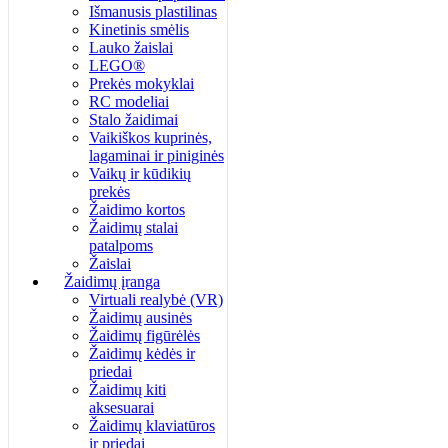
Išmanusis plastilinas
Kinetinis smėlis
Lauko žaislai
LEGO®
Prekės mokyklai
RC modeliai
Stalo žaidimai
Vaikiškos kuprinės,
lagaminai ir piniginės
Vaikų ir kūdikių
prekės
Žaidimo kortos
Žaidimų stalai
patalpoms
Žaislai
Žaidimų įranga
Virtuali realybė (VR)
Žaidimų ausinės
Žaidimų figūrėlės
Žaidimų kėdės ir
priedai
Žaidimų kiti
aksesuarai
Žaidimų klaviatūros
ir priedai