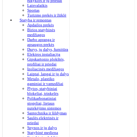
rūkyklos ir jų priedai
Laisvalaikis
Sportas
Turizmo prekės ir žūklė
Statyba ir remontas
Apdailos prekės
Birios statybinės
medžiagos
Darbo apranga ir
apsaugos prekės
Durys, jų dalys, furnitūra
Elektros instaliacija
Gipskartonio plokštės,
profiliai ir priedai
Izoliacinės medžiagos
Laiptai, langai ir jų dalys
Metalo, plastiko
gaminiai ir vamzdžiai
Plytos, statybiniai
blokeliai, trinkelės
Polikarbonatiniai
stogeliai, lietaus
nutekėjimo sistemos
Santechnika ir šildymas
Saulės elektrinės ir
priedai
Spynos ir jų dalys
Statybinė mediena