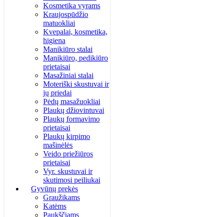
Kosmetika vyrams
Kraujospūdžio
matuokliai
Kvepalai, kosmetika,
higiena
Manikiūro stalai
Manikiūro, pedikiūro
prietaisai
Masažiniai stalai
Moteriški skustuvai ir
jų priedai
Pėdų masažuokliai
Plaukų džiovintuvai
Plaukų formavimo
prietaisai
Plaukų kirpimo
mašinėlės
Veido priežiūros
prietaisai
Vyr. skustuvai ir
skutimosi peiliukai
Gyvūnų prekės
Graužikams
Katėms
Paukščiams