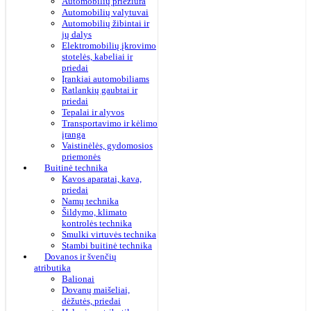
Automobilių priežiūra
Automobilių valytuvai
Automobilių žibintai ir
jų dalys
Elektromobilių įkrovimo
stotelės, kabeliai ir
priedai
Įrankiai automobiliams
Ratlankių gaubtai ir
priedai
Tepalai ir alyvos
Transportavimo ir kėlimo
įranga
Vaistinėlės, gydomosios
priemonės
Buitinė technika
Kavos aparatai, kava,
priedai
Namų technika
Šildymo, klimato
kontrolės technika
Smulki virtuvės technika
Stambi buitinė technika
Dovanos ir švenčių
atributika
Balionai
Dovanų maišeliai,
dėžutės, priedai