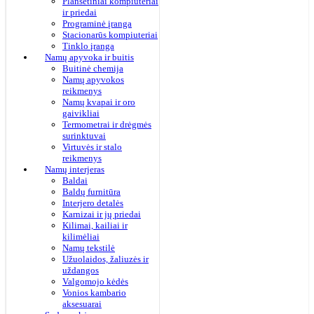
Planšetiniai kompiuteriai
ir priedai
Programinė įranga
Stacionarūs kompiuteriai
Tinklo įranga
Namų apyvoka ir buitis
Buitinė chemija
Namų apyvokos
reikmenys
Namų kvapai ir oro
gaivikliai
Termometrai ir drėgmės
surinktuvai
Virtuvės ir stalo
reikmenys
Namų interjeras
Baldai
Baldų furnitūra
Interjero detalės
Karnizai ir jų priedai
Kilimai, kailiai ir
kilimėliai
Namų tekstilė
Užuolaidos, žaliuzės ir
uždangos
Valgomojo kėdės
Vonios kambario
aksesuarai