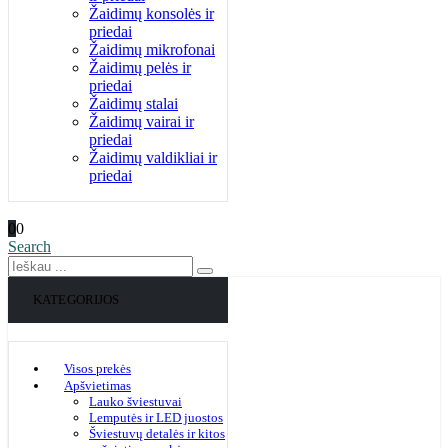
Žaidimų konsolės ir
priedai
Žaidimų mikrofonai
Žaidimų pelės ir
priedai
Žaidimų stalai
Žaidimų vairai ir
priedai
Žaidimų valdikliai ir
priedai
0
0
Search
KATEGORIJOS
Visos prekės
Apšvietimas
Lauko šviestuvai
Lemputės ir LED juostos
Šviestuvų detalės ir kitos