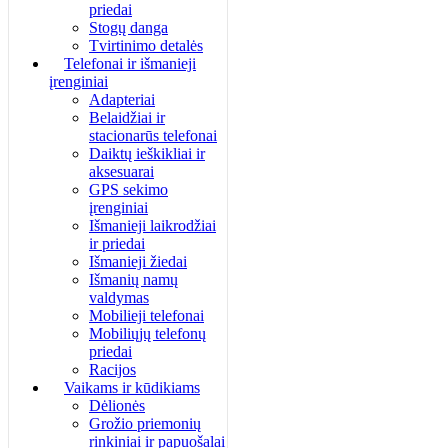
priedai
Stogų danga
Tvirtinimo detalės
Telefonai ir išmanieji
įrenginiai
Adapteriai
Belaidžiai ir
stacionarūs telefonai
Daiktų ieškikliai ir
aksesuarai
GPS sekimo
įrenginiai
Išmanieji laikrodžiai
ir priedai
Išmanieji žiedai
Išmanių namų
valdymas
Mobilieji telefonai
Mobiliųjų telefonų
priedai
Racijos
Vaikams ir kūdikiams
Dėlionės
Grožio priemonių
rinkiniai ir papuošalai