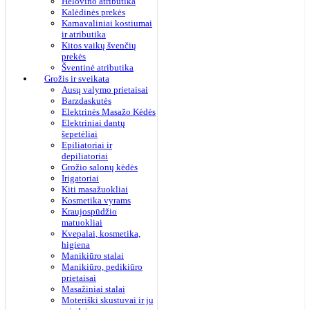
Helovino atributika
Kalėdinės prekės
Karnavaliniai kostiumai
ir atributika
Kitos vaikų švenčių
prekės
Šventinė atributika
Grožis ir sveikata
Ausų valymo prietaisai
Barzdaskutės
Elektrinės Masažo Kėdės
Elektriniai dantų
šepetėliai
Epiliatoriai ir
depiliatoriai
Grožio salonų kėdės
Irigatoriai
Kiti masažuokliai
Kosmetika vyrams
Kraujospūdžio
matuokliai
Kvepalai, kosmetika,
higiena
Manikiūro stalai
Manikiūro, pedikiūro
prietaisai
Masažiniai stalai
Moteriški skustuvai ir jų