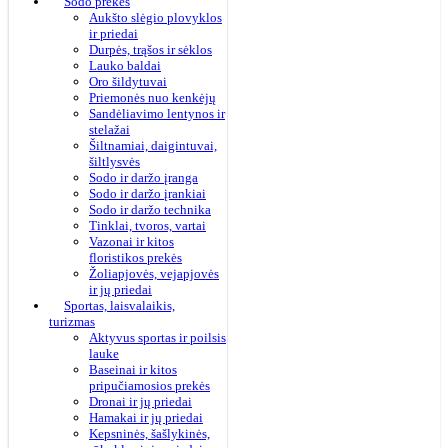
Sodo prekės
Aukšto slėgio plovyklos
ir priedai
Durpės, trąšos ir sėklos
Lauko baldai
Oro šildytuvai
Priemonės nuo kenkėjų
Sandėliavimo lentynos ir
stelažai
Šiltnamiai, daigintuvai,
šiltlysvės
Sodo ir daržo įranga
Sodo ir daržo įrankiai
Sodo ir daržo technika
Tinklai, tvoros, vartai
Vazonai ir kitos
floristikos prekės
Žoliapjovės, vejapjovės
ir jų priedai
Sportas, laisvalaikis,
turizmas
Aktyvus sportas ir poilsis
lauke
Baseinai ir kitos
pripučiamosios prekės
Dronai ir jų priedai
Hamakai ir jų priedai
Kepsninės, šašlykinės,