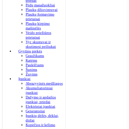
priedai
Pėdų masažuokliai
Plaukų džiovintuvai
Plaukų formavimo
prietaisai
Plaukų kirpimo
mašinėlės
Veido priežiūros
prietaisai
Vyr. skustuvai ir
skutimosi peiliukai
Gyvūnų prekės
Graužikams
Katėms
Paukščiams
Šunims
Žuvims
Įrankiai
Abrazyvinės medžiagos
Akumuliatoriniai
įrankiai
Dažymo ir apdailos
įrankiai, priedai
Elektriniai įrankiai
Generatoriai
Įrankių dėžės, dėklai,
diržai
Kopėčios ir kėlimo