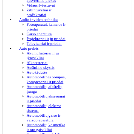
apšvietimo prekės
Vidaus šviestuvai
Žibintuvėliai ir
prožektoriai
Audio ir video technika
Fotoaparatai, kameros ir
priedai
Garso aparatūra
Projektoriai ir jų priedai
Televizoriai ir priedai
Auto prekės
Akumuliatoriai ir jų
įkrovikliai
Alkotesteriai
Aušinimo skystis
Autokėdutės
Automobilinės pompos,
kompresoriai ir priedai
Automobilių aikštelių
įranga
Automobilių aksesuarai
ir priedai
Automobilių elektros
sistema
Automobilių garso ir
vaizdo aparatūra
Automobilių kosmetika
ir oro gaivikliai