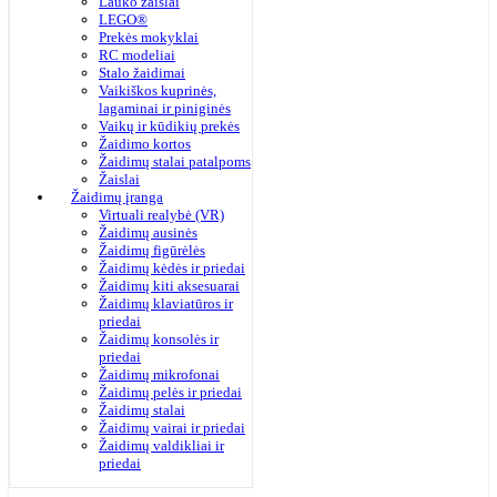
Lauko žaislai
LEGO®
Prekės mokyklai
RC modeliai
Stalo žaidimai
Vaikiškos kuprinės,
lagaminai ir piniginės
Vaikų ir kūdikių prekės
Žaidimo kortos
Žaidimų stalai patalpoms
Žaislai
Žaidimų įranga
Virtuali realybė (VR)
Žaidimų ausinės
Žaidimų figūrėlės
Žaidimų kėdės ir priedai
Žaidimų kiti aksesuarai
Žaidimų klaviatūros ir
priedai
Žaidimų konsolės ir
priedai
Žaidimų mikrofonai
Žaidimų pelės ir priedai
Žaidimų stalai
Žaidimų vairai ir priedai
Žaidimų valdikliai ir
priedai