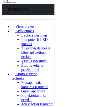
KATEGORIJOS
Visos prekės
Apšvietimas
Lauko šviestuvai
Lemputės ir LED
juostos
Šviestuvų detalės ir
kitos apšvietimo
prekės
Vidaus šviestuvai
Žibintuvėliai ir
prožektoriai
Audio ir video
technika
Fotoaparatai,
kameros ir priedai
Garso aparatūra
Projektoriai ir jų
priedai
Televizoriai ir priedai