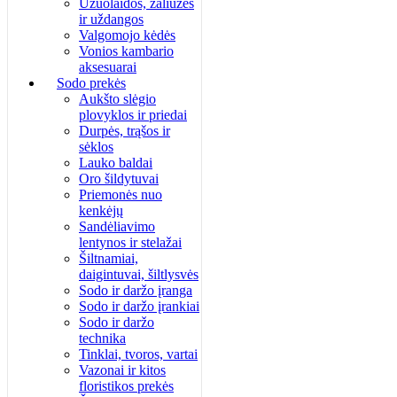
Užuolaidos, žaliuzės
ir uždangos
Valgomojo kėdės
Vonios kambario
aksesuarai
Sodo prekės
Aukšto slėgio
plovyklos ir priedai
Durpės, trąšos ir
sėklos
Lauko baldai
Oro šildytuvai
Priemonės nuo
kenkėjų
Sandėliavimo
lentynos ir stelažai
Šiltnamiai,
daigintuvai, šiltlysvės
Sodo ir daržo įranga
Sodo ir daržo įrankiai
Sodo ir daržo
technika
Tinklai, tvoros, vartai
Vazonai ir kitos
floristikos prekės