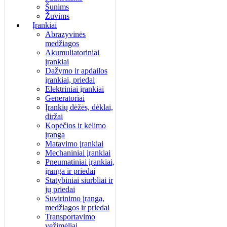
Šunims
Žuvims
Įrankiai
Abrazyvinės
medžiagos
Akumuliatoriniai
įrankiai
Dažymo ir apdailos
įrankiai, priedai
Elektriniai įrankiai
Generatoriai
Įrankių dėžės, dėklai,
diržai
Kopėčios ir kėlimo
įranga
Matavimo įrankiai
Mechaniniai įrankiai
Pneumatiniai įrankiai,
įranga ir priedai
Statybiniai siurbliai ir
jų priedai
Suvirinimo įranga,
medžiagos ir priedai
Transportavimo
vežimėliai