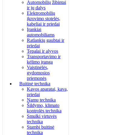
Automobilių žibintai
ir jų dalys
Elektromobilių
įkrovimo stotelės,
kabeliai ir priedai
Įrankiai
automobiliams
Ratlankių gaubtai ir
priedai
Tepalai ir alyvos
Transportavimo ir
kėlimo įranga
Vaistinėlės,
gydomosios
priemonės
Buitinė technika
Kavos aparatai, kava,
priedai
Namų technika
Šildymo, klimato
kontrolės technika
Smulki virtuvės
technika
Stambi buitinė
technika