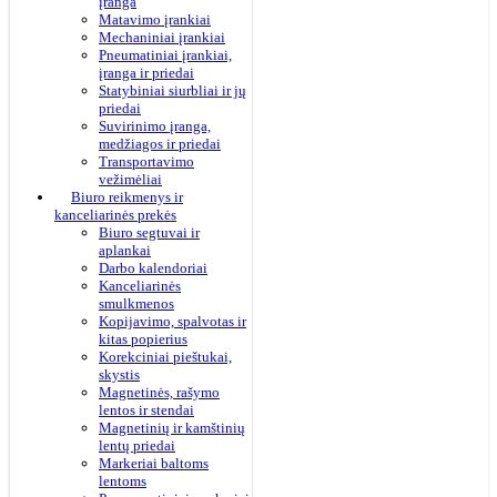
įranga
Matavimo įrankiai
Mechaniniai įrankiai
Pneumatiniai įrankiai,
įranga ir priedai
Statybiniai siurbliai ir jų
priedai
Suvirinimo įranga,
medžiagos ir priedai
Transportavimo
vežimėliai
Biuro reikmenys ir
kanceliarinės prekės
Biuro segtuvai ir
aplankai
Darbo kalendoriai
Kanceliarinės
smulkmenos
Kopijavimo, spalvotas ir
kitas popierius
Korekciniai pieštukai,
skystis
Magnetinės, rašymo
lentos ir stendai
Magnetinių ir kamštinių
lentų priedai
Markeriai baltoms
lentoms