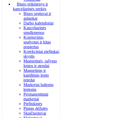
Biuro reikmenys ir
kanceliarinės prekės
Biuro segtuvai ir
aplankai
Darbo kalendoriai
Kanceliarinės
smulkmenos
Kopijavimo,
spalvotas ir kitas
popierius
Korekciniai pieštukai,
skystis
Magnetinės, rašymo
lentos ir stendai
Magnetinių ir
kamštinių lentų
priedai
Markeriai baltoms
lentoms
Permanentiniai
markeriai
Pieštukinės
Pinigų dėžutės
Skaičiuotuvai
Skriestuvai