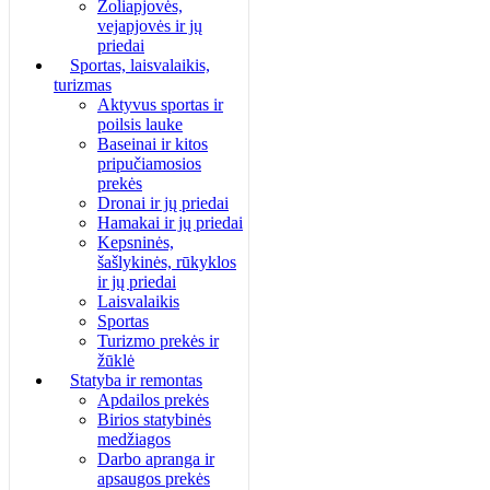
Žoliapjovės,
vejapjovės ir jų
priedai
Sportas, laisvalaikis,
turizmas
Aktyvus sportas ir
poilsis lauke
Baseinai ir kitos
pripučiamosios
prekės
Dronai ir jų priedai
Hamakai ir jų priedai
Kepsninės,
šašlykinės, rūkyklos
ir jų priedai
Laisvalaikis
Sportas
Turizmo prekės ir
žūklė
Statyba ir remontas
Apdailos prekės
Birios statybinės
medžiagos
Darbo apranga ir
apsaugos prekės