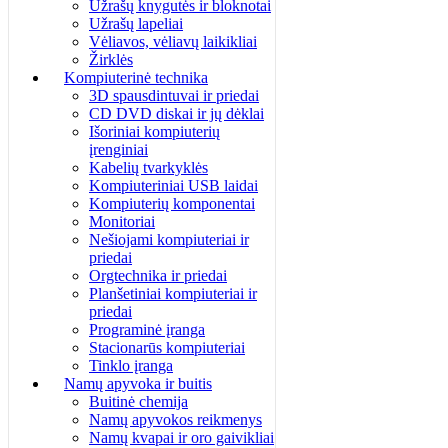
Užrašų knygutės ir bloknotai
Užrašų lapeliai
Vėliavos, vėliavų laikikliai
Žirklės
Kompiuterinė technika
3D spausdintuvai ir priedai
CD DVD diskai ir jų dėklai
Išoriniai kompiuterių
įrenginiai
Kabelių tvarkyklės
Kompiuteriniai USB laidai
Kompiuterių komponentai
Monitoriai
Nešiojami kompiuteriai ir
priedai
Orgtechnika ir priedai
Planšetiniai kompiuteriai ir
priedai
Programinė įranga
Stacionarūs kompiuteriai
Tinklo įranga
Namų apyvoka ir buitis
Buitinė chemija
Namų apyvokos reikmenys
Namų kvapai ir oro gaivikliai