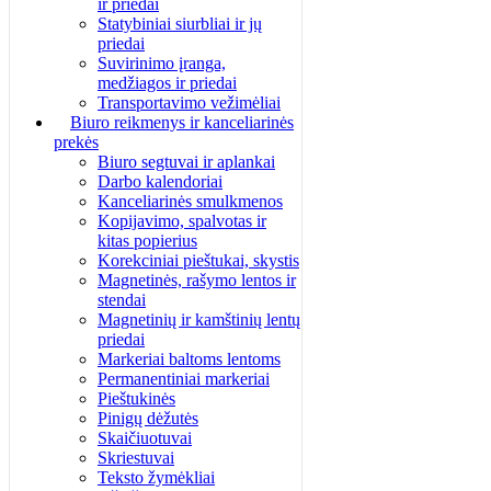
ir priedai
Statybiniai siurbliai ir jų
priedai
Suvirinimo įranga,
medžiagos ir priedai
Transportavimo vežimėliai
Biuro reikmenys ir kanceliarinės
prekės
Biuro segtuvai ir aplankai
Darbo kalendoriai
Kanceliarinės smulkmenos
Kopijavimo, spalvotas ir
kitas popierius
Korekciniai pieštukai, skystis
Magnetinės, rašymo lentos ir
stendai
Magnetinių ir kamštinių lentų
priedai
Markeriai baltoms lentoms
Permanentiniai markeriai
Pieštukinės
Pinigų dėžutės
Skaičiuotuvai
Skriestuvai
Teksto žymėkliai