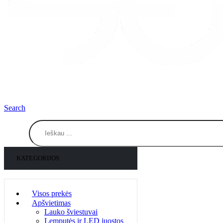
Search
KATEGORIJOS
Visos prekės
Apšvietimas
Lauko šviestuvai
Lemputės ir LED juostos