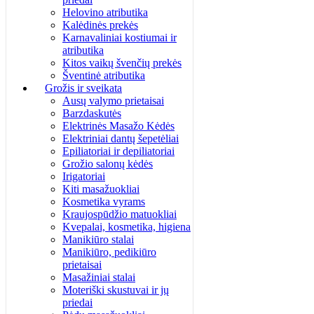
Helovino atributika
Kalėdinės prekės
Karnavaliniai kostiumai ir
atributika
Kitos vaikų švenčių prekės
Šventinė atributika
Grožis ir sveikata
Ausų valymo prietaisai
Barzdaskutės
Elektrinės Masažo Kėdės
Elektriniai dantų šepetėliai
Epiliatoriai ir depiliatoriai
Grožio salonų kėdės
Irigatoriai
Kiti masažuokliai
Kosmetika vyrams
Kraujospūdžio matuokliai
Kvepalai, kosmetika, higiena
Manikiūro stalai
Manikiūro, pedikiūro
prietaisai
Masažiniai stalai
Moteriški skustuvai ir jų
priedai