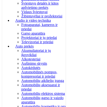
Šviestuvų detalės ir kitos
apšvietimo prekės
Vidaus šviestuvai
Žibintuvėliai ir prožektoriai
Audio ir video technika
Fotoaparatai, kameros ir
priedai
Garso aparatūra
Projektoriai ir jų priedai
Televizoriai ir priedai
Auto prekės
Akumuliatoriai ir jų
įkrovikliai
Alkotesteriai
Aušinimo skystis
Autokėdutės
Automobilinės pompos,
kompresoriai ir priedai
Automobilių aikštelių įranga
Automobilių aksesuarai ir
priedai
Automobilių elektros sistema
Automobilių garso ir vaizdo
aparatūra
Automobilių kosmetika ir oro