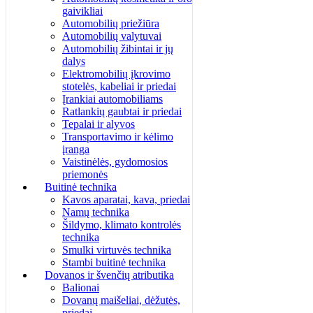
gaivikliai
Automobilių priežiūra
Automobilių valytuvai
Automobilių žibintai ir jų
dalys
Elektromobilių įkrovimo
stotelės, kabeliai ir priedai
Įrankiai automobiliams
Ratlankių gaubtai ir priedai
Tepalai ir alyvos
Transportavimo ir kėlimo
įranga
Vaistinėlės, gydomosios
priemonės
Buitinė technika
Kavos aparatai, kava, priedai
Namų technika
Šildymo, klimato kontrolės
technika
Smulki virtuvės technika
Stambi buitinė technika
Dovanos ir švenčių atributika
Balionai
Dovanų maišeliai, dėžutės,
priedai