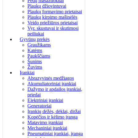
Pėdų masažuokliai
Plaukų džiovintuvai
Plaukų formavimo prietaisai
Plaukų kirpimo mašinėlės
Veido priežiūros prietaisai
Vyr. skustuvai ir skutimosi
peiliukai
Gyvūnų prekės
Graužikams
Katėms
Paukščiams
Šunims
Žuvims
Įrankiai
Abrazyvinės medžiagos
Akumuliatoriniai įrankiai
Dažymo ir apdailos įrankiai,
priedai
Elektriniai įrankiai
Generatoriai
Įrankių dėžės, dėklai, diržai
Kopėčios ir kėlimo įranga
Matavimo įrankiai
Mechaniniai įrankiai
Pneumatiniai įrankiai, įranga