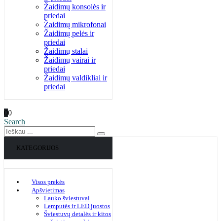
Žaidimų konsolės ir
priedai
Žaidimų mikrofonai
Žaidimų pelės ir
priedai
Žaidimų stalai
Žaidimų vairai ir
priedai
Žaidimų valdikliai ir
priedai
0
0
Search
KATEGORIJOS
Visos prekės
Apšvietimas
Lauko šviestuvai
Lemputės ir LED juostos
Šviestuvų detalės ir kitos