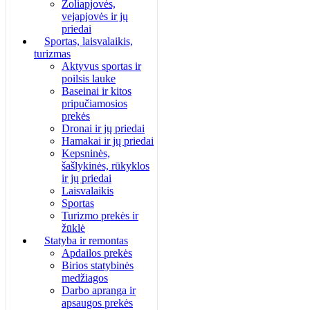
Žoliapjovės,
vejapjovės ir jų
priedai
Sportas, laisvalaikis,
turizmas
Aktyvus sportas ir
poilsis lauke
Baseinai ir kitos
pripučiamosios
prekės
Dronai ir jų priedai
Hamakai ir jų priedai
Kepsninės,
šašlykinės, rūkyklos
ir jų priedai
Laisvalaikis
Sportas
Turizmo prekės ir
žūklė
Statyba ir remontas
Apdailos prekės
Birios statybinės
medžiagos
Darbo apranga ir
apsaugos prekės