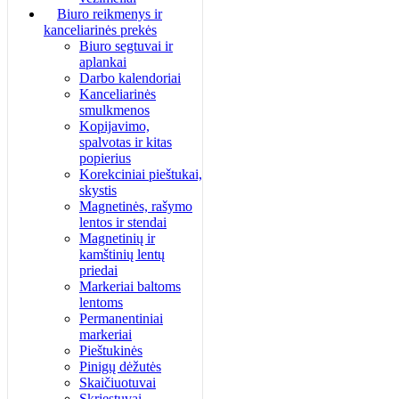
Biuro reikmenys ir
kanceliarinės prekės
Biuro segtuvai ir
aplankai
Darbo kalendoriai
Kanceliarinės
smulkmenos
Kopijavimo,
spalvotas ir kitas
popierius
Korekciniai pieštukai,
skystis
Magnetinės, rašymo
lentos ir stendai
Magnetinių ir
kamštinių lentų
priedai
Markeriai baltoms
lentoms
Permanentiniai
markeriai
Pieštukinės
Pinigų dėžutės
Skaičiuotuvai
Skriestuvai