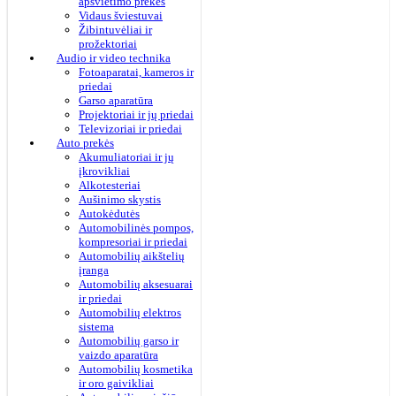
apšvietimo prekės
Vidaus šviestuvai
Žibintuvėliai ir
prožektoriai
Audio ir video technika
Fotoaparatai, kameros ir
priedai
Garso aparatūra
Projektoriai ir jų priedai
Televizoriai ir priedai
Auto prekės
Akumuliatoriai ir jų
įkrovikliai
Alkotesteriai
Aušinimo skystis
Autokėdutės
Automobilinės pompos,
kompresoriai ir priedai
Automobilių aikštelių
įranga
Automobilių aksesuarai
ir priedai
Automobilių elektros
sistema
Automobilių garso ir
vaizdo aparatūra
Automobilių kosmetika
ir oro gaivikliai