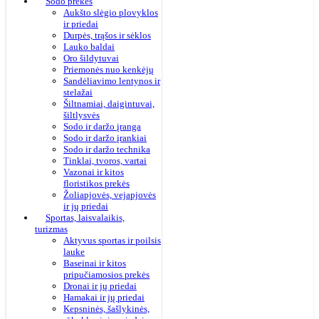
Sodo prekės
Aukšto slėgio plovyklos
ir priedai
Durpės, trąšos ir sėklos
Lauko baldai
Oro šildytuvai
Priemonės nuo kenkėjų
Sandėliavimo lentynos ir
stelažai
Šiltnamiai, daigintuvai,
šiltlysvės
Sodo ir daržo įranga
Sodo ir daržo įrankiai
Sodo ir daržo technika
Tinklai, tvoros, vartai
Vazonai ir kitos
floristikos prekės
Žoliapjovės, vejapjovės
ir jų priedai
Sportas, laisvalaikis,
turizmas
Aktyvus sportas ir poilsis
lauke
Baseinai ir kitos
pripučiamosios prekės
Dronai ir jų priedai
Hamakai ir jų priedai
Kepsninės, šašlykinės,