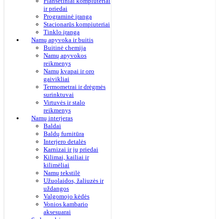
Planšetiniai kompiuteriai
ir priedai
Programinė įranga
Stacionarūs kompiuteriai
Tinklo įranga
Namų apyvoka ir buitis
Buitinė chemija
Namų apyvokos
reikmenys
Namų kvapai ir oro
gaivikliai
Termometrai ir drėgmės
surinktuvai
Virtuvės ir stalo
reikmenys
Namų interjeras
Baldai
Baldų furnitūra
Interjero detalės
Karnizai ir jų priedai
Kilimai, kailiai ir
kilimėliai
Namų tekstilė
Užuolaidos, žaliuzės ir
uždangos
Valgomojo kėdės
Vonios kambario
aksesuarai