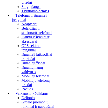
priedai
Stogų danga
Tvirtinimo detalės
Telefonai ir išmanieji
įrenginiai
Adapteriai
Belaidžiai ir
stacionarūs telefonai
Daiktų ieškikliai ir
aksesuarai
GPS sekimo
įrenginiai
Išmanieji laikrodžiai
ir priedai
Išmanieji žiedai
Išmanių namų
valdymas
Mobilieji telefonai
Mobiliųjų telefonų
priedai
Racijos
Vaikams ir kūdikiams
Dėlionės
Grožio priemonių
rinkiniai ir papuošalai