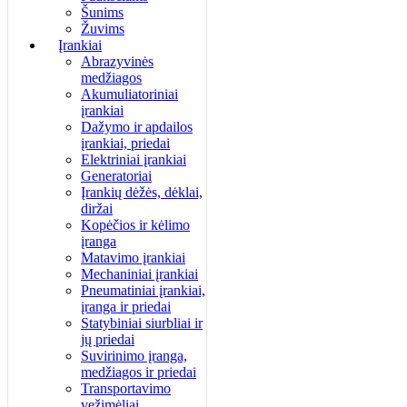
Šunims
Žuvims
Įrankiai
Abrazyvinės
medžiagos
Akumuliatoriniai
įrankiai
Dažymo ir apdailos
įrankiai, priedai
Elektriniai įrankiai
Generatoriai
Įrankių dėžės, dėklai,
diržai
Kopėčios ir kėlimo
įranga
Matavimo įrankiai
Mechaniniai įrankiai
Pneumatiniai įrankiai,
įranga ir priedai
Statybiniai siurbliai ir
jų priedai
Suvirinimo įranga,
medžiagos ir priedai
Transportavimo
vežimėliai