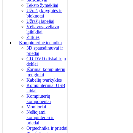
Teksto žymėkliai
Užrašų knygutės ir
bloknotai
Užrašų lapeliai
Vėliavos, vėliavų
laikikliai
Žirklės
Kompiuterinė technika
3D spausdintuvai ir
priedai
CD DVD diskai ir jų
dėklai
Išoriniai kompiuterių
įrenginiai
Kabelių tvarkyklės
Kompiuteriniai USB
laidai
Kompiuterių
komponentai
Monitoriai
Nešiojami
kompiuteriai ir
priedai
Orgtechnika ir priedai