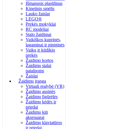
Išmanusis plastilinas
Kinetinis smėlis
Lauko žaislai
LEGO®
Prekės mokyklai
RC modeliai
Stalo žaidimai
Vaikiškos kuprinės,
lagaminai ir piniginės
Vaikų ir kūdikių
prekės
Žaidimo kortos
Žaidimų stalai
patalpoms
Žaislai
Žaidimų įranga
Virtuali realybė (VR)
Žaidimų ausinės
Žaidimų figūrėlės
Žaidimų kėdės ir
priedai
Žaidimų kiti
aksesuarai
Žaidimų klaviatūros
ir priedai