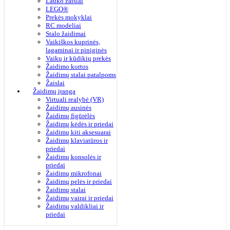
Lauko žaislai
LEGO®
Prekės mokyklai
RC modeliai
Stalo žaidimai
Vaikiškos kuprinės,
lagaminai ir piniginės
Vaikų ir kūdikių prekės
Žaidimo kortos
Žaidimų stalai patalpoms
Žaislai
Žaidimų įranga
Virtuali realybė (VR)
Žaidimų ausinės
Žaidimų figūrėlės
Žaidimų kėdės ir priedai
Žaidimų kiti aksesuarai
Žaidimų klaviatūros ir
priedai
Žaidimų konsolės ir
priedai
Žaidimų mikrofonai
Žaidimų pelės ir priedai
Žaidimų stalai
Žaidimų vairai ir priedai
Žaidimų valdikliai ir
priedai