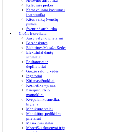
Helovino atributika
Kalėdinės prekės
Karnavaliniai kostiumai
ir atributika
Kitos vaikų švenčių
prekės
Šventinė atributika
Grožis ir sveikata
Ausų valymo prietaisai
Barzdaskutės
Elektrinės Masažo Kėdės
Elektriniai dantų
šepetėliai
Epiliatoriai ir
depiliatoriai
Grožio salonų kėdės
Irigatoriai
Kiti masažuokliai
Kosmetika vyrams
Kraujospūdžio
matuokliai
Kvepalai, kosmetika,
higiena
Manikiūro stalai
Manikiūro, pedikiūro
prietaisai
Masažiniai stalai
Moteriški skustuvai ir jų