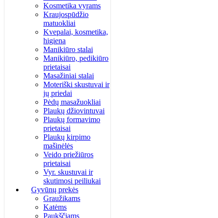
Kosmetika vyrams
Kraujospūdžio
matuokliai
Kvepalai, kosmetika,
higiena
Manikiūro stalai
Manikiūro, pedikiūro
prietaisai
Masažiniai stalai
Moteriški skustuvai ir
jų priedai
Pėdų masažuokliai
Plaukų džiovintuvai
Plaukų formavimo
prietaisai
Plaukų kirpimo
mašinėlės
Veido priežiūros
prietaisai
Vyr. skustuvai ir
skutimosi peiliukai
Gyvūnų prekės
Graužikams
Katėms
Paukščiams