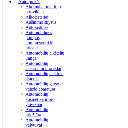
Auto prekės
Akumuliatoriai ir jų
įkrovikliai
Alkotesteriai
Aušinimo skystis
Autokėdutės
Automobilinės
pompos,
kompresoriai ir
priedai
Automobilių aikštelių
įranga
Automobilių
aksesuarai ir priedai
Automobilių elektros
sistema
Automobilių garso ir
vaizdo aparatūra
Automobilių
kosmetika ir oro
gaivikliai
Automobilių
priežiūra
Automobilių
valytuvai