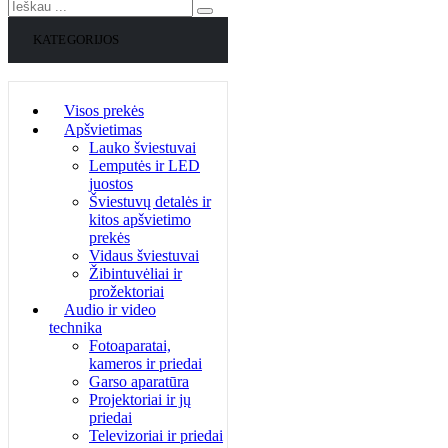
KATEGORIJOS
Visos prekės
Apšvietimas
Lauko šviestuvai
Lemputės ir LED
juostos
Šviestuvų detalės ir
kitos apšvietimo
prekės
Vidaus šviestuvai
Žibintuvėliai ir
prožektoriai
Audio ir video
technika
Fotoaparatai,
kameros ir priedai
Garso aparatūra
Projektoriai ir jų
priedai
Televizoriai ir priedai