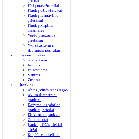
priedai
Pėdų masažuokliai
Plaukų džiovintuvai
Plaukų formavimo
prietaisai
Plaukų kirpimo
mašinėlės
Veido priežiūros
prietaisai
Vyr. skustuvai ir
skutimosi peiliukai
Gyvūnų prekės
Graužikams
Katėms
Paukščiams
Šunims
Žuvims
Įrankiai
Abrazyvinės medžiagos
Akumuliatoriniai
įrankiai
Dažymo ir apdailos
įrankiai, priedai
Elektriniai įrankiai
Generatoriai
Įrankių dėžės, dėklai,
diržai
Kopėčios ir kėlimo