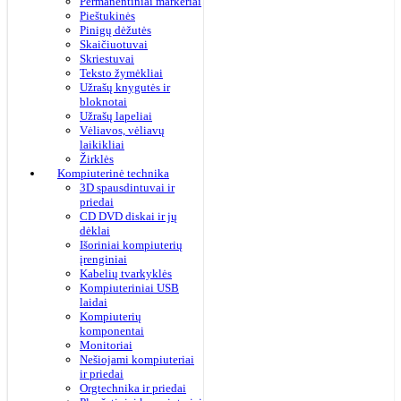
Permanentiniai markeriai
Pieštukinės
Pinigų dėžutės
Skaičiuotuvai
Skriestuvai
Teksto žymėkliai
Užrašų knygutės ir
bloknotai
Užrašų lapeliai
Vėliavos, vėliavų
laikikliai
Žirklės
Kompiuterinė technika
3D spausdintuvai ir
priedai
CD DVD diskai ir jų
dėklai
Išoriniai kompiuterių
įrenginiai
Kabelių tvarkyklės
Kompiuteriniai USB
laidai
Kompiuterių
komponentai
Monitoriai
Nešiojami kompiuteriai
ir priedai
Orgtechnika ir priedai