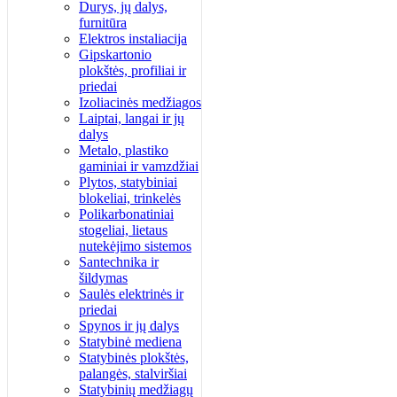
Durys, jų dalys,
furnitūra
Elektros instaliacija
Gipskartonio
plokštės, profiliai ir
priedai
Izoliacinės medžiagos
Laiptai, langai ir jų
dalys
Metalo, plastiko
gaminiai ir vamzdžiai
Plytos, statybiniai
blokeliai, trinkelės
Polikarbonatiniai
stogeliai, lietaus
nutekėjimo sistemos
Santechnika ir
šildymas
Saulės elektrinės ir
priedai
Spynos ir jų dalys
Statybinė mediena
Statybinės plokštės,
palangės, stalviršiai
Statybinių medžiagų