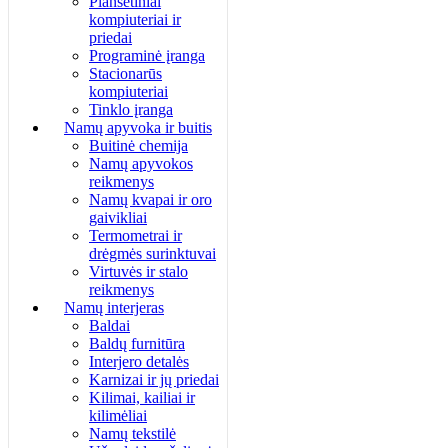
Planšetiniai
kompiuteriai ir
priedai
Programinė įranga
Stacionarūs
kompiuteriai
Tinklo įranga
Namų apyvoka ir buitis
Buitinė chemija
Namų apyvokos
reikmenys
Namų kvapai ir oro
gaivikliai
Termometrai ir
drėgmės surinktuvai
Virtuvės ir stalo
reikmenys
Namų interjeras
Baldai
Baldų furnitūra
Interjero detalės
Karnizai ir jų priedai
Kilimai, kailiai ir
kilimėliai
Namų tekstilė