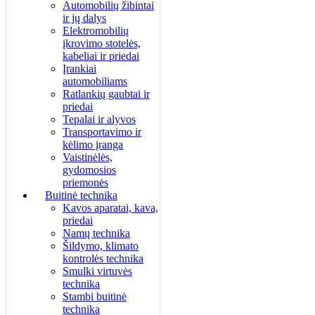
Automobilių žibintai
ir jų dalys
Elektromobilių
įkrovimo stotelės,
kabeliai ir priedai
Įrankiai
automobiliams
Ratlankių gaubtai ir
priedai
Tepalai ir alyvos
Transportavimo ir
kėlimo įranga
Vaistinėlės,
gydomosios
priemonės
Buitinė technika
Kavos aparatai, kava,
priedai
Namų technika
Šildymo, klimato
kontrolės technika
Smulki virtuvės
technika
Stambi buitinė
technika