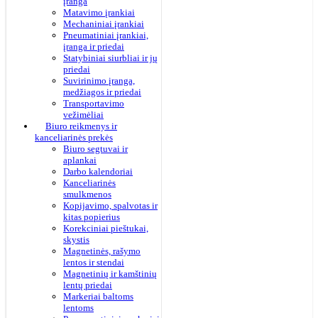
įranga
Matavimo įrankiai
Mechaniniai įrankiai
Pneumatiniai įrankiai,
įranga ir priedai
Statybiniai siurbliai ir jų
priedai
Suvirinimo įranga,
medžiagos ir priedai
Transportavimo
vežimėliai
Biuro reikmenys ir
kanceliarinės prekės
Biuro segtuvai ir
aplankai
Darbo kalendoriai
Kanceliarinės
smulkmenos
Kopijavimo, spalvotas ir
kitas popierius
Korekciniai pieštukai,
skystis
Magnetinės, rašymo
lentos ir stendai
Magnetinių ir kamštinių
lentų priedai
Markeriai baltoms
lentoms