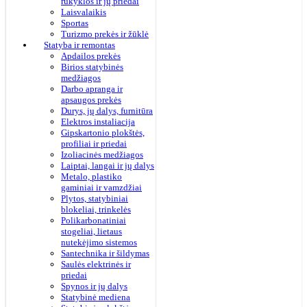
rūkyklos ir jų priedai
Laisvalaikis
Sportas
Turizmo prekės ir žūklė
Statyba ir remontas
Apdailos prekės
Birios statybinės
medžiagos
Darbo apranga ir
apsaugos prekės
Durys, jų dalys, furnitūra
Elektros instaliacija
Gipskartonio plokštės,
profiliai ir priedai
Izoliacinės medžiagos
Laiptai, langai ir jų dalys
Metalo, plastiko
gaminiai ir vamzdžiai
Plytos, statybiniai
blokeliai, trinkelės
Polikarbonatiniai
stogeliai, lietaus
nutekėjimo sistemos
Santechnika ir šildymas
Saulės elektrinės ir
priedai
Spynos ir jų dalys
Statybinė mediena