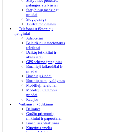
Statybinės plokštės,
palangės, stalviršiai
Statybinių medžiagų
priedai
Stogų danga
Tvirtinimo detalės
Telefonai ir išmanieji
įrenginiai
Adapteriai
Belaidžiai ir stacionarūs
telefonai
Daiktų ieškikliai ir
aksesuarai
GPS sekimo įrenginiai
Išmanieji laikrodžiai ir
priedai
Išmanieji žiedai
Išmanių namų valdymas
Mobilieji telefonai
Mobiliųjų telefonų
priedai
Racijos
Vaikams ir kūdikiams
Dėlionės
Grožio priemonių
rinkiniai ir papuošalai
Išmanusis plastilinas
Kinetinis smėlis