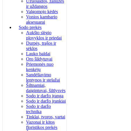
Užuolaidos, žaliuzės
ir uždangos
Valgomojo kėdės
Vonios kambario
aksesuarai
Sodo prekės
Aukšto slėgio
plovyklos ir priedai
Durpės, trąšos ir
sėklos
Lauko baldai
Oro šildytuvai
Priemonės nuo
kenkėjų
Sandėliavimo
lentynos ir stelažai
Šiltnamiai,
daigintuvai, šiltlysvės
Sodo ir daržo įranga
Sodo ir daržo įrankiai
Sodo ir daržo
technika
Tinklai, tvoros, vartai
Vazonai ir kitos
floristikos prekės