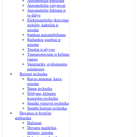
Automobilių priežiūra
Automobilių valytuvai
Automobilių žibintai ir
jų dalys
Elektromobilių įkrovimo
stotelės, kabeliai ir
priedai
Įrankiai automobiliams
Ratlankių gaubtai ir
priedai
Tepalai ir alyvos
Transportavimo ir kėlimo
įranga
Vaistinėlės, gydomosios
priemonės
Buitinė technika
Kavos aparatai, kava,
priedai
Namų technika
Šildymo, klimato
kontrolės technika
Smulki virtuvės technika
Stambi buitinė technika
Dovanos ir švenčių
atributika
Balionai
Dovanų maišeliai,
dėžutės, priedai