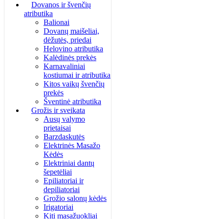
Dovanos ir švenčių
atributika
Balionai
Dovanų maišeliai,
dėžutės, priedai
Helovino atributika
Kalėdinės prekės
Karnavaliniai
kostiumai ir atributika
Kitos vaikų švenčių
prekės
Šventinė atributika
Grožis ir sveikata
Ausų valymo
prietaisai
Barzdaskutės
Elektrinės Masažo
Kėdės
Elektriniai dantų
šepetėliai
Epiliatoriai ir
depiliatoriai
Grožio salonų kėdės
Irigatoriai
Kiti masažuokliai