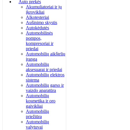
Auto prekės
Akumuliatoriai ir jų
įkrovikliai
Alkotesteriai
Aušinimo skystis
Autokėdutės
Automobilinės
pompos,
kompresoriai ir
priedai
Automobilių aikštelių
įranga
Automobilių
aksesuarai ir priedai
Automobilių elektros
sistema
Automobilių garso ir
vaizdo aparatūra
Automobilių
kosmetika ir oro
gaivikliai
Automobilių
priežiūra
Automobilių
valytuvai