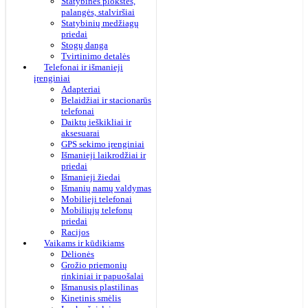
Statybinės plokštės,
palangės, stalviršiai
Statybinių medžiagų
priedai
Stogų danga
Tvirtinimo detalės
Telefonai ir išmanieji
įrenginiai
Adapteriai
Belaidžiai ir stacionarūs
telefonai
Daiktų ieškikliai ir
aksesuarai
GPS sekimo įrenginiai
Išmanieji laikrodžiai ir
priedai
Išmanieji žiedai
Išmanių namų valdymas
Mobilieji telefonai
Mobiliųjų telefonų
priedai
Racijos
Vaikams ir kūdikiams
Dėlionės
Grožio priemonių
rinkiniai ir papuošalai
Išmanusis plastilinas
Kinetinis smėlis