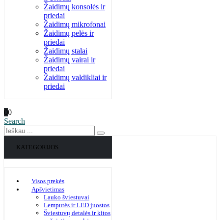
Žaidimų konsolės ir
priedai
Žaidimų mikrofonai
Žaidimų pelės ir
priedai
Žaidimų stalai
Žaidimų vairai ir
priedai
Žaidimų valdikliai ir
priedai
0
0
Search
KATEGORIJOS
Visos prekės
Apšvietimas
Lauko šviestuvai
Lemputės ir LED juostos
Šviestuvų detalės ir kitos