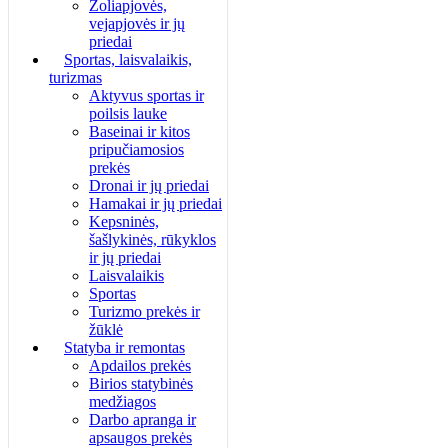
Žoliapjovės,
vejapjovės ir jų
priedai
Sportas, laisvalaikis,
turizmas
Aktyvus sportas ir
poilsis lauke
Baseinai ir kitos
pripučiamosios
prekės
Dronai ir jų priedai
Hamakai ir jų priedai
Kepsninės,
šašlykinės, rūkyklos
ir jų priedai
Laisvalaikis
Sportas
Turizmo prekės ir
žūklė
Statyba ir remontas
Apdailos prekės
Birios statybinės
medžiagos
Darbo apranga ir
apsaugos prekės