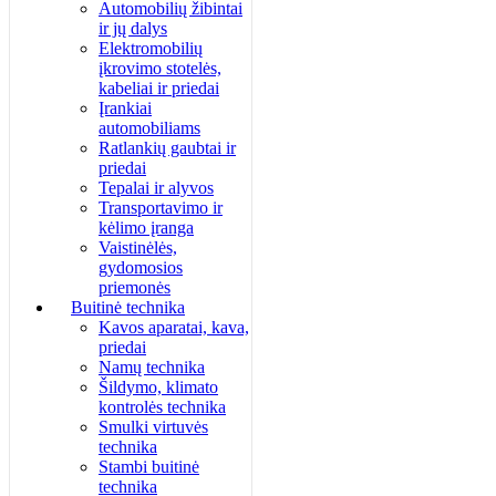
Automobilių žibintai
ir jų dalys
Elektromobilių
įkrovimo stotelės,
kabeliai ir priedai
Įrankiai
automobiliams
Ratlankių gaubtai ir
priedai
Tepalai ir alyvos
Transportavimo ir
kėlimo įranga
Vaistinėlės,
gydomosios
priemonės
Buitinė technika
Kavos aparatai, kava,
priedai
Namų technika
Šildymo, klimato
kontrolės technika
Smulki virtuvės
technika
Stambi buitinė
technika