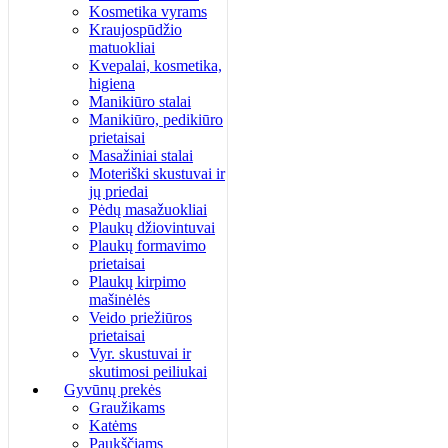
Kosmetika vyrams
Kraujospūdžio
matuokliai
Kvepalai, kosmetika,
higiena
Manikiūro stalai
Manikiūro, pedikiūro
prietaisai
Masažiniai stalai
Moteriški skustuvai ir
jų priedai
Pėdų masažuokliai
Plaukų džiovintuvai
Plaukų formavimo
prietaisai
Plaukų kirpimo
mašinėlės
Veido priežiūros
prietaisai
Vyr. skustuvai ir
skutimosi peiliukai
Gyvūnų prekės
Graužikams
Katėms
Paukščiams