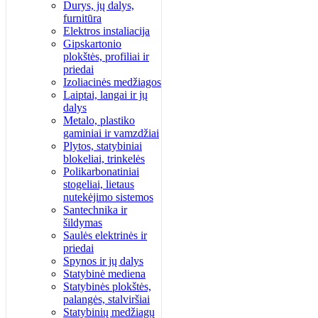
Durys, jų dalys,
furnitūra
Elektros instaliacija
Gipskartonio
plokštės, profiliai ir
priedai
Izoliacinės medžiagos
Laiptai, langai ir jų
dalys
Metalo, plastiko
gaminiai ir vamzdžiai
Plytos, statybiniai
blokeliai, trinkelės
Polikarbonatiniai
stogeliai, lietaus
nutekėjimo sistemos
Santechnika ir
šildymas
Saulės elektrinės ir
priedai
Spynos ir jų dalys
Statybinė mediena
Statybinės plokštės,
palangės, stalviršiai
Statybinių medžiagų