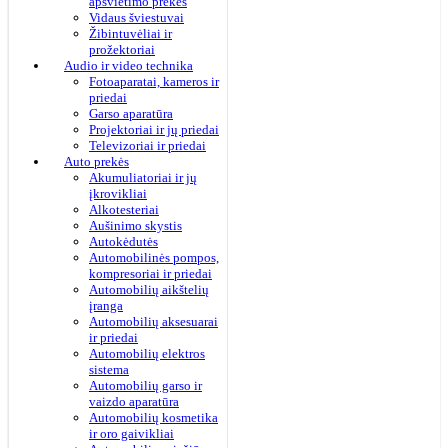
apšvietimo prekės
Vidaus šviestuvai
Žibintuvėliai ir
prožektoriai
Audio ir video technika
Fotoaparatai, kameros ir
priedai
Garso aparatūra
Projektoriai ir jų priedai
Televizoriai ir priedai
Auto prekės
Akumuliatoriai ir jų
įkrovikliai
Alkotesteriai
Aušinimo skystis
Autokėdutės
Automobilinės pompos,
kompresoriai ir priedai
Automobilių aikštelių
įranga
Automobilių aksesuarai
ir priedai
Automobilių elektros
sistema
Automobilių garso ir
vaizdo aparatūra
Automobilių kosmetika
ir oro gaivikliai