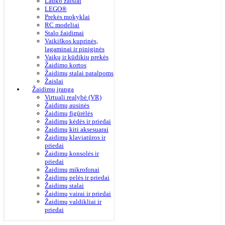
Lauko žaislai
LEGO®
Prekės mokyklai
RC modeliai
Stalo žaidimai
Vaikiškos kuprinės,
lagaminai ir piniginės
Vaikų ir kūdikių prekės
Žaidimo kortos
Žaidimų stalai patalpoms
Žaislai
Žaidimų įranga
Virtuali realybė (VR)
Žaidimų ausinės
Žaidimų figūrėlės
Žaidimų kėdės ir priedai
Žaidimų kiti aksesuarai
Žaidimų klaviatūros ir
priedai
Žaidimų konsolės ir
priedai
Žaidimų mikrofonai
Žaidimų pelės ir priedai
Žaidimų stalai
Žaidimų vairai ir priedai
Žaidimų valdikliai ir
priedai