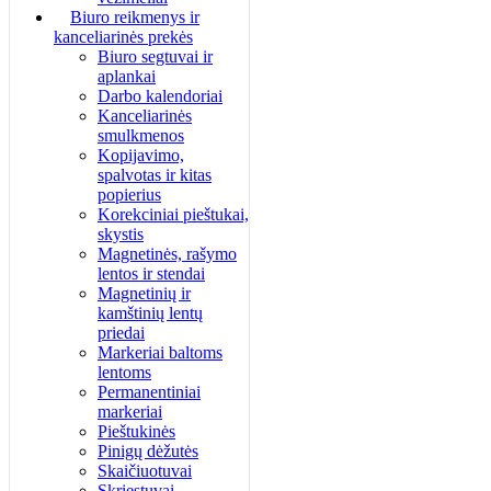
Biuro reikmenys ir
kanceliarinės prekės
Biuro segtuvai ir
aplankai
Darbo kalendoriai
Kanceliarinės
smulkmenos
Kopijavimo,
spalvotas ir kitas
popierius
Korekciniai pieštukai,
skystis
Magnetinės, rašymo
lentos ir stendai
Magnetinių ir
kamštinių lentų
priedai
Markeriai baltoms
lentoms
Permanentiniai
markeriai
Pieštukinės
Pinigų dėžutės
Skaičiuotuvai
Skriestuvai