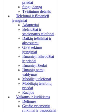
priedai
Stogų danga
Tvirtinimo detalės
Telefonai ir išmanieji
įrenginiai
Adapteriai
Belaidžiai ir
stacionarūs telefonai
Daiktų ieškikliai ir
aksesuarai
GPS sekimo
įrenginiai
Išmanieji laikrodžiai
ir priedai
Išmanieji žiedai
Išmanių namų
valdymas
Mobilieji telefonai
Mobiliųjų telefonų
priedai
Racijos
Vaikams ir kūdikiams
Dėlionės
Grožio priemonių
rinkiniai ir papuošalai