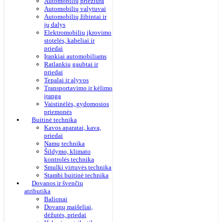
Automobilių priežiūra
Automobilių valytuvai
Automobilių žibintai ir
jų dalys
Elektromobilių įkrovimo
stotelės, kabeliai ir
priedai
Įrankiai automobiliams
Ratlankių gaubtai ir
priedai
Tepalai ir alyvos
Transportavimo ir kėlimo
įranga
Vaistinėlės, gydomosios
priemonės
Buitinė technika
Kavos aparatai, kava,
priedai
Namų technika
Šildymo, klimato
kontrolės technika
Smulki virtuvės technika
Stambi buitinė technika
Dovanos ir švenčių
atributika
Balionai
Dovanų maišeliai,
dėžutės, priedai