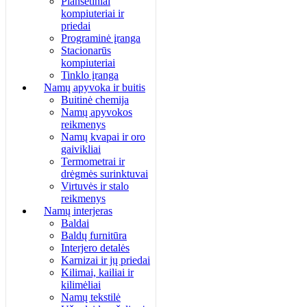
Planšetiniai
kompiuteriai ir
priedai
Programinė įranga
Stacionarūs
kompiuteriai
Tinklo įranga
Namų apyvoka ir buitis
Buitinė chemija
Namų apyvokos
reikmenys
Namų kvapai ir oro
gaivikliai
Termometrai ir
drėgmės surinktuvai
Virtuvės ir stalo
reikmenys
Namų interjeras
Baldai
Baldų furnitūra
Interjero detalės
Karnizai ir jų priedai
Kilimai, kailiai ir
kilimėliai
Namų tekstilė