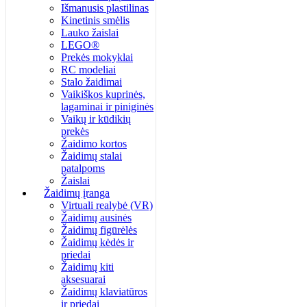
Išmanusis plastilinas
Kinetinis smėlis
Lauko žaislai
LEGO®
Prekės mokyklai
RC modeliai
Stalo žaidimai
Vaikiškos kuprinės,
lagaminai ir piniginės
Vaikų ir kūdikių
prekės
Žaidimo kortos
Žaidimų stalai
patalpoms
Žaislai
Žaidimų įranga
Virtuali realybė (VR)
Žaidimų ausinės
Žaidimų figūrėlės
Žaidimų kėdės ir
priedai
Žaidimų kiti
aksesuarai
Žaidimų klaviatūros
ir priedai