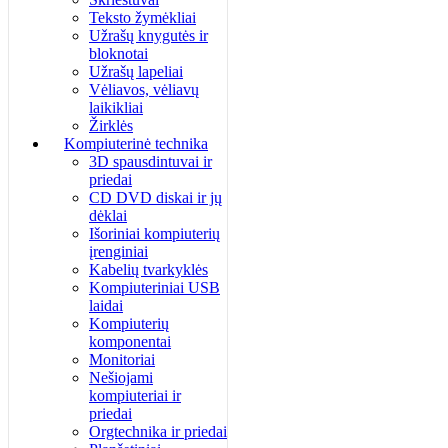
Teksto žymėkliai
Užrašų knygutės ir
bloknotai
Užrašų lapeliai
Vėliavos, vėliavų
laikikliai
Žirklės
Kompiuterinė technika
3D spausdintuvai ir
priedai
CD DVD diskai ir jų
dėklai
Išoriniai kompiuterių
įrenginiai
Kabelių tvarkyklės
Kompiuteriniai USB
laidai
Kompiuterių
komponentai
Monitoriai
Nešiojami
kompiuteriai ir
priedai
Orgtechnika ir priedai