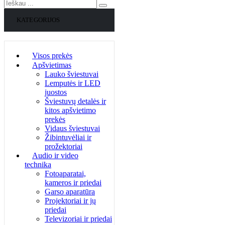
KATEGORIJOS
Visos prekės
Apšvietimas
Lauko šviestuvai
Lemputės ir LED
juostos
Šviestuvų detalės ir
kitos apšvietimo
prekės
Vidaus šviestuvai
Žibintuvėliai ir
prožektoriai
Audio ir video
technika
Fotoaparatai,
kameros ir priedai
Garso aparatūra
Projektoriai ir jų
priedai
Televizoriai ir priedai