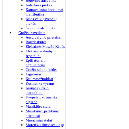
Helovino atributika
Kalėdinės prekės
Karnavaliniai kostiumai
ir atributika
Kitos vaikų švenčių
prekės
Šventinė atributika
Grožis ir sveikata
Ausų valymo prietaisai
Barzdaskutės
Elektrinės Masažo Kėdės
Elektriniai dantų
šepetėliai
Epiliatoriai ir
depiliatoriai
Grožio salonų kėdės
Irigatoriai
Kiti masažuokliai
Kosmetika vyrams
Kraujospūdžio
matuokliai
Kvepalai, kosmetika,
higiena
Manikiūro stalai
Manikiūro, pedikiūro
prietaisai
Masažiniai stalai
Moteriški skustuvai ir jų