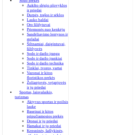
Sodo prekės
Aukšto slėgio plovyklos
ir priedai
Durpės, trąšos ir sėklos
Lauko baldai
Oro šildytuvai
Priemonės nuo kenkėjų
Sandėliavimo lentynos ir
stelažai
Šiltnamiai, daigintuvai,
šiltlysvės
Sodo ir daržo įranga
Sodo ir daržo įrankiai
Sodo ir daržo technika
Tinklai, tvoros, vartai
Vazonai ir kitos
floristikos prekės
Žoliapjovės, vejapjovės
ir jų priedai
Sportas, laisvalaikis,
turizmas
Aktyvus sportas ir poilsis
lauke
Baseinai ir kitos
pripučiamosios prekės
Dronai ir jų priedai
Hamakai ir jų priedai
Kepsninės, šašlykinės,