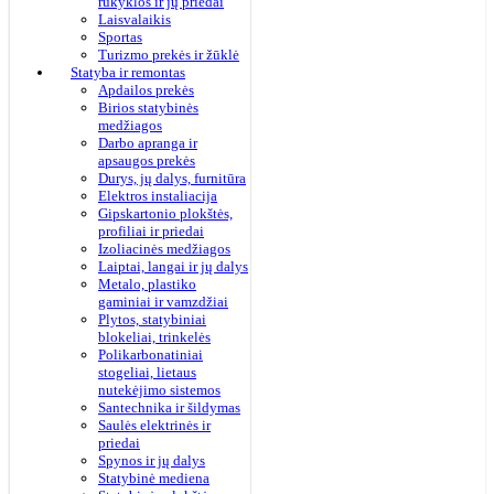
rūkyklos ir jų priedai
Laisvalaikis
Sportas
Turizmo prekės ir žūklė
Statyba ir remontas
Apdailos prekės
Birios statybinės
medžiagos
Darbo apranga ir
apsaugos prekės
Durys, jų dalys, furnitūra
Elektros instaliacija
Gipskartonio plokštės,
profiliai ir priedai
Izoliacinės medžiagos
Laiptai, langai ir jų dalys
Metalo, plastiko
gaminiai ir vamzdžiai
Plytos, statybiniai
blokeliai, trinkelės
Polikarbonatiniai
stogeliai, lietaus
nutekėjimo sistemos
Santechnika ir šildymas
Saulės elektrinės ir
priedai
Spynos ir jų dalys
Statybinė mediena