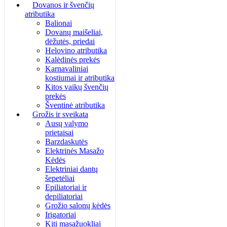
Dovanos ir švenčių
atributika
Balionai
Dovanų maišeliai,
dėžutės, priedai
Helovino atributika
Kalėdinės prekės
Karnavaliniai
kostiumai ir atributika
Kitos vaikų švenčių
prekės
Šventinė atributika
Grožis ir sveikata
Ausų valymo
prietaisai
Barzdaskutės
Elektrinės Masažo
Kėdės
Elektriniai dantų
šepetėliai
Epiliatoriai ir
depiliatoriai
Grožio salonų kėdės
Irigatoriai
Kiti masažuokliai