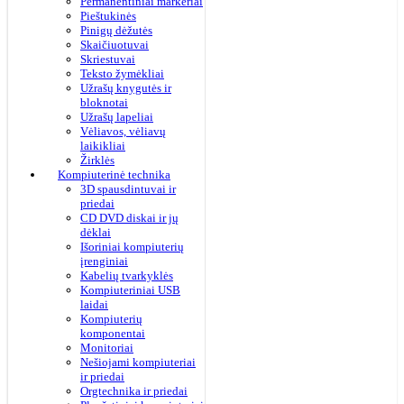
Permanentiniai markeriai
Pieštukinės
Pinigų dėžutės
Skaičiuotuvai
Skriestuvai
Teksto žymėkliai
Užrašų knygutės ir
bloknotai
Užrašų lapeliai
Vėliavos, vėliavų
laikikliai
Žirklės
Kompiuterinė technika
3D spausdintuvai ir
priedai
CD DVD diskai ir jų
dėklai
Išoriniai kompiuterių
įrenginiai
Kabelių tvarkyklės
Kompiuteriniai USB
laidai
Kompiuterių
komponentai
Monitoriai
Nešiojami kompiuteriai
ir priedai
Orgtechnika ir priedai