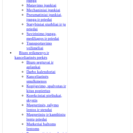
įranga
Matavimo įrankiai
Mechaniniai įrankiai
Pneumatiniai įrankiai,
įranga ir priedai
Statybiniai siurbliai ir jų
priedai
Suvirinimo įranga,
medžiagos ir priedai
Transportavimo
vežimėliai
Biuro reikmenys ir
kanceliarinės prekės
Biuro segtuvai ir
aplankai
Darbo kalendoriai
Kanceliarinės
smulkmenos
Kopijavimo, spalvotas ir
kitas popierius
Korekciniai pieštukai,
skystis
Magnetinės, rašymo
lentos ir stendai
Magnetinių ir kamštinių
lentų priedai
Markeriai baltoms
lentoms