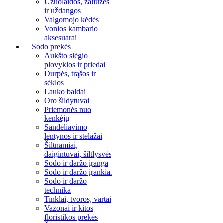
Užuolaidos, žaliuzės
ir uždangos
Valgomojo kėdės
Vonios kambario
aksesuarai
Sodo prekės
Aukšto slėgio
plovyklos ir priedai
Durpės, trąšos ir
sėklos
Lauko baldai
Oro šildytuvai
Priemonės nuo
kenkėjų
Sandėliavimo
lentynos ir stelažai
Šiltnamiai,
daigintuvai, šiltlysvės
Sodo ir daržo įranga
Sodo ir daržo įrankiai
Sodo ir daržo
technika
Tinklai, tvoros, vartai
Vazonai ir kitos
floristikos prekės