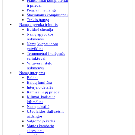
Planšetiniai kompiuteriai
ir priedai
Programinė įranga
Stacionarūs kompiuteriai
Tinklo įranga
Namų apyvoka ir buitis
Buitinė chemija
Namų apyvokos
reikmenys
Namų kvapai ir oro
gaivikliai
Termometrai ir drėgmės
surinktuvai
Virtuvės ir stalo
reikmenys
Namų interjeras
Baldai
Baldų furnitūra
Interjero detalės
Karnizai ir jų priedai
Kilimai, kailiai ir
kilimėliai
Namų tekstilė
Užuolaidos, žaliuzės ir
uždangos
Valgomojo kėdės
Vonios kambario
aksesuarai