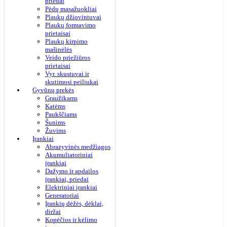
priedai
Pėdų masažuokliai
Plaukų džiovintuvai
Plaukų formavimo
prietaisai
Plaukų kirpimo
mašinėlės
Veido priežiūros
prietaisai
Vyr. skustuvai ir
skutimosi peiliukai
Gyvūnų prekės
Graužikams
Katėms
Paukščiams
Šunims
Žuvims
Įrankiai
Abrazyvinės medžiagos
Akumuliatoriniai
įrankiai
Dažymo ir apdailos
įrankiai, priedai
Elektriniai įrankiai
Generatoriai
Įrankių dėžės, dėklai,
diržai
Kopėčios ir kėlimo