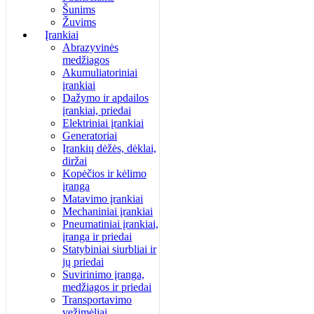
Šunims
Žuvims
Įrankiai
Abrazyvinės
medžiagos
Akumuliatoriniai
įrankiai
Dažymo ir apdailos
įrankiai, priedai
Elektriniai įrankiai
Generatoriai
Įrankių dėžės, dėklai,
diržai
Kopėčios ir kėlimo
įranga
Matavimo įrankiai
Mechaniniai įrankiai
Pneumatiniai įrankiai,
įranga ir priedai
Statybiniai siurbliai ir
jų priedai
Suvirinimo įranga,
medžiagos ir priedai
Transportavimo
vežimėliai