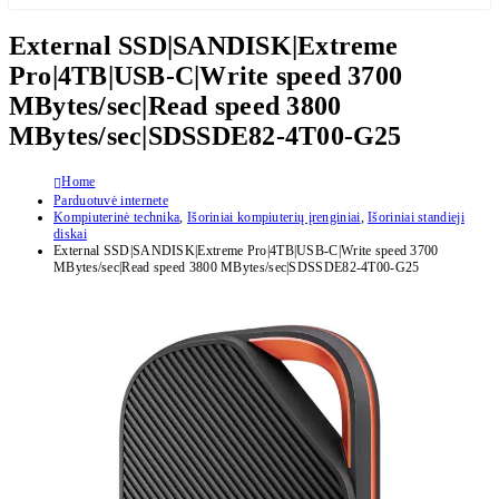
External SSD|SANDISK|Extreme
Pro|4TB|USB-C|Write speed 3700
MBytes/sec|Read speed 3800
MBytes/sec|SDSSDE82-4T00-G25
Home
Parduotuvė internete
Kompiuterinė technika
,
Išoriniai kompiuterių įrenginiai
,
Išoriniai standieji
diskai
External SSD|SANDISK|Extreme Pro|4TB|USB-C|Write speed 3700
MBytes/sec|Read speed 3800 MBytes/sec|SDSSDE82-4T00-G25