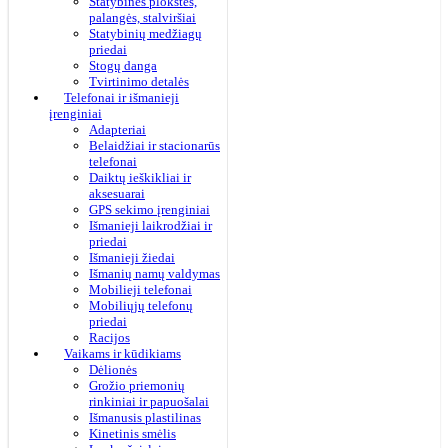
Statybinės plokštės,
palangės, stalviršiai
Statybinių medžiagų
priedai
Stogų danga
Tvirtinimo detalės
Telefonai ir išmanieji
įrenginiai
Adapteriai
Belaidžiai ir stacionarūs
telefonai
Daiktų ieškikliai ir
aksesuarai
GPS sekimo įrenginiai
Išmanieji laikrodžiai ir
priedai
Išmanieji žiedai
Išmanių namų valdymas
Mobilieji telefonai
Mobiliųjų telefonų
priedai
Racijos
Vaikams ir kūdikiams
Dėlionės
Grožio priemonių
rinkiniai ir papuošalai
Išmanusis plastilinas
Kinetinis smėlis