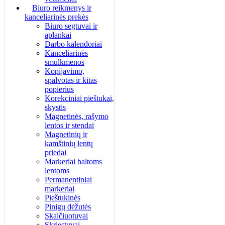
Biuro reikmenys ir
kanceliarinės prekės
Biuro segtuvai ir
aplankai
Darbo kalendoriai
Kanceliarinės
smulkmenos
Kopijavimo,
spalvotas ir kitas
popierius
Korekciniai pieštukai,
skystis
Magnetinės, rašymo
lentos ir stendai
Magnetinių ir
kamštinių lentų
priedai
Markeriai baltoms
lentoms
Permanentiniai
markeriai
Pieštukinės
Pinigų dėžutės
Skaičiuotuvai
Skriestuvai