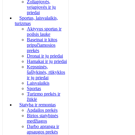
Žoliapjovės,
vejapjovės ir jų
priedai
Sportas, laisvalaikis,
turizmas
Aktyvus sportas ir
poilsis lauke
Baseinai ir kitos
pripučiamosios
prekės
Dronai ir jų priedai
Hamakai ir jų priedai
Kepsninės,
šašlykinės, rūkyklos
ir jų priedai
Laisvalaikis
Sportas
Turizmo prekės ir
žūklė
Statyba ir remontas
Apdailos prekės
Birios statybinės
medžiagos
Darbo apranga ir
apsaugos prekės