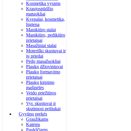
Kosmetika vyrams
Kraujospūdžio
matuokliai
Kvepalai, kosmetika,
higiena
Manikiūro stalai
Manikiūro, pedikiūro
prietaisai
Masažiniai stalai
Moteriški skustuvai ir
jų priedai
Pėdų masažuokliai
Plaukų džiovintuvai
Plaukų formavimo
prietaisai
Plaukų kirpimo
mašinėlės
Veido priežiūros
prietaisai
Vyr. skustuvai ir
skutimosi peiliukai
Gyvūnų prekės
Graužikams
Katėms
Paukščiams