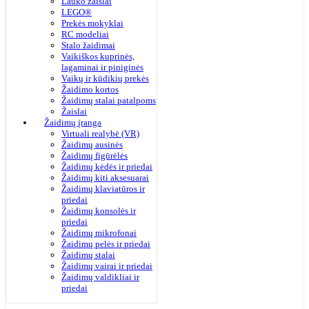
Lauko žaislai
LEGO®
Prekės mokyklai
RC modeliai
Stalo žaidimai
Vaikiškos kuprinės,
lagaminai ir piniginės
Vaikų ir kūdikių prekės
Žaidimo kortos
Žaidimų stalai patalpoms
Žaislai
Žaidimų įranga
Virtuali realybė (VR)
Žaidimų ausinės
Žaidimų figūrėlės
Žaidimų kėdės ir priedai
Žaidimų kiti aksesuarai
Žaidimų klaviatūros ir
priedai
Žaidimų konsolės ir
priedai
Žaidimų mikrofonai
Žaidimų pelės ir priedai
Žaidimų stalai
Žaidimų vairai ir priedai
Žaidimų valdikliai ir
priedai