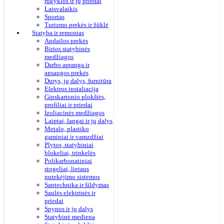
rūkyklos ir jų priedai
Laisvalaikis
Sportas
Turizmo prekės ir žūklė
Statyba ir remontas
Apdailos prekės
Birios statybinės
medžiagos
Darbo apranga ir
apsaugos prekės
Durys, jų dalys, furnitūra
Elektros instaliacija
Gipskartonio plokštės,
profiliai ir priedai
Izoliacinės medžiagos
Laiptai, langai ir jų dalys
Metalo, plastiko
gaminiai ir vamzdžiai
Plytos, statybiniai
blokeliai, trinkelės
Polikarbonatiniai
stogeliai, lietaus
nutekėjimo sistemos
Santechnika ir šildymas
Saulės elektrinės ir
priedai
Spynos ir jų dalys
Statybinė mediena