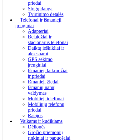
priedai
Stogų danga
Tvirtinimo detalės
Telefonai ir išmanieji
įrenginiai
Adapteriai
Belaidžiai ir
stacionarūs telefonai
Daiktų ieškikliai ir
aksesuarai
GPS sekimo
įrenginiai
Išmanieji laikrodžiai
ir priedai
Išmanieji žiedai
Išmanių namų
valdymas
Mobilieji telefonai
Mobiliųjų telefonų
priedai
Racijos
Vaikams ir kūdikiams
Dėlionės
Grožio priemonių
rinkiniai ir papuošalai