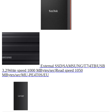
External SSD|SAMSUNG|T7|4TB|USB
3.2|Write speed 1000 MBytes/sec|Read speed 1050
MBytes/sec|MU-PE4T0S/EU