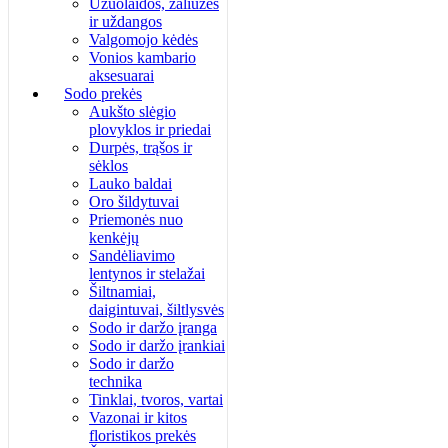
Užuolaidos, žaliuzės
ir uždangos
Valgomojo kėdės
Vonios kambario
aksesuarai
Sodo prekės
Aukšto slėgio
plovyklos ir priedai
Durpės, trąšos ir
sėklos
Lauko baldai
Oro šildytuvai
Priemonės nuo
kenkėjų
Sandėliavimo
lentynos ir stelažai
Šiltnamiai,
daigintuvai, šiltlysvės
Sodo ir daržo įranga
Sodo ir daržo įrankiai
Sodo ir daržo
technika
Tinklai, tvoros, vartai
Vazonai ir kitos
floristikos prekės