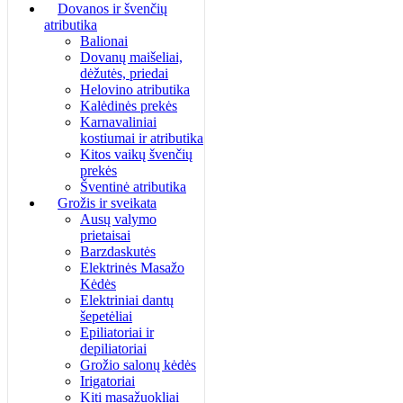
Dovanos ir švenčių
atributika
Balionai
Dovanų maišeliai,
dėžutės, priedai
Helovino atributika
Kalėdinės prekės
Karnavaliniai
kostiumai ir atributika
Kitos vaikų švenčių
prekės
Šventinė atributika
Grožis ir sveikata
Ausų valymo
prietaisai
Barzdaskutės
Elektrinės Masažo
Kėdės
Elektriniai dantų
šepetėliai
Epiliatoriai ir
depiliatoriai
Grožio salonų kėdės
Irigatoriai
Kiti masažuokliai