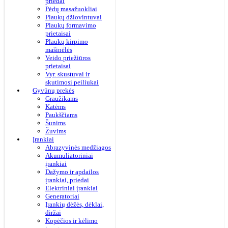
priedai
Pėdų masažuokliai
Plaukų džiovintuvai
Plaukų formavimo
prietaisai
Plaukų kirpimo
mašinėlės
Veido priežiūros
prietaisai
Vyr. skustuvai ir
skutimosi peiliukai
Gyvūnų prekės
Graužikams
Katėms
Paukščiams
Šunims
Žuvims
Įrankiai
Abrazyvinės medžiagos
Akumuliatoriniai
įrankiai
Dažymo ir apdailos
įrankiai, priedai
Elektriniai įrankiai
Generatoriai
Įrankių dėžės, dėklai,
diržai
Kopėčios ir kėlimo