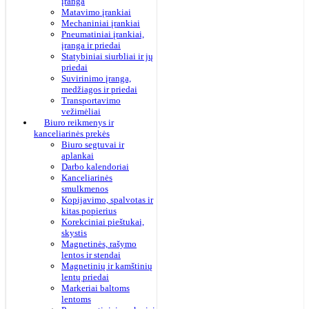
įranga
Matavimo įrankiai
Mechaniniai įrankiai
Pneumatiniai įrankiai,
įranga ir priedai
Statybiniai siurbliai ir jų
priedai
Suvirinimo įranga,
medžiagos ir priedai
Transportavimo
vežimėliai
Biuro reikmenys ir
kanceliarinės prekės
Biuro segtuvai ir
aplankai
Darbo kalendoriai
Kanceliarinės
smulkmenos
Kopijavimo, spalvotas ir
kitas popierius
Korekciniai pieštukai,
skystis
Magnetinės, rašymo
lentos ir stendai
Magnetinių ir kamštinių
lentų priedai
Markeriai baltoms
lentoms