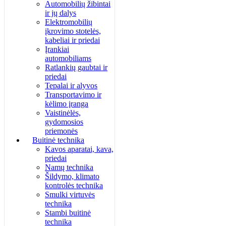
Automobilių žibintai
ir jų dalys
Elektromobilių
įkrovimo stotelės,
kabeliai ir priedai
Įrankiai
automobiliams
Ratlankių gaubtai ir
priedai
Tepalai ir alyvos
Transportavimo ir
kėlimo įranga
Vaistinėlės,
gydomosios
priemonės
Buitinė technika
Kavos aparatai, kava,
priedai
Namų technika
Šildymo, klimato
kontrolės technika
Smulki virtuvės
technika
Stambi buitinė
technika