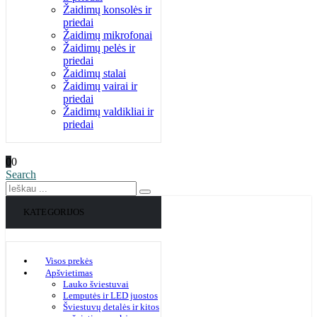
Žaidimų konsolės ir
priedai
Žaidimų mikrofonai
Žaidimų pelės ir
priedai
Žaidimų stalai
Žaidimų vairai ir
priedai
Žaidimų valdikliai ir
priedai
0
0
Search
KATEGORIJOS
Visos prekės
Apšvietimas
Lauko šviestuvai
Lemputės ir LED juostos
Šviestuvų detalės ir kitos