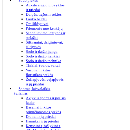
Sodo prekės
Aukšto slėgio plovyklos
ir priedai
Durpės, trąšos ir sėklos
Lauko baldai
Oro šildytuvai
Priemonės nuo kenkėjų
Sandėliavimo lentynos ir
stelažai
Šiltnamiai, daigintuvai,
šiltlysvės
Sodo ir daržo įranga
Sodo ir daržo įrankiai
Sodo ir daržo technika
Tinklai, tvoros, vartai
Vazonai ir kitos
floristikos prekės
Žoliapjovės, vejapjovės
ir jų priedai
Sportas, laisvalaikis,
turizmas
Aktyvus sportas ir poilsis
lauke
Baseinai ir kitos
pripučiamosios prekės
Dronai ir jų priedai
Hamakai ir jų priedai
Kepsninės, šašlykinės,