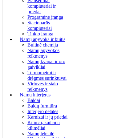
Planšetiniai
kompiuteriai ir
priedai
Programinė įranga
Stacionarūs
kompiuteriai
Tinklo įranga
Namų apyvoka ir buitis
Buitinė chemija
Namų apyvokos
reikmenys
Namų kvapai ir oro
gaivikliai
Termometrai ir
drėgmės surinktuvai
Virtuvės ir stalo
reikmenys
Namų interjeras
Baldai
Baldų furnitūra
Interjero detalės
Karnizai ir jų priedai
Kilimai, kailiai ir
kilimėliai
Namų tekstilė