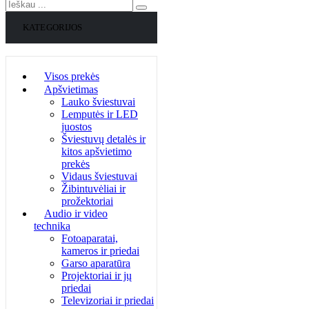
KATEGORIJOS
Visos prekės
Apšvietimas
Lauko šviestuvai
Lemputės ir LED
juostos
Šviestuvų detalės ir
kitos apšvietimo
prekės
Vidaus šviestuvai
Žibintuvėliai ir
prožektoriai
Audio ir video
technika
Fotoaparatai,
kameros ir priedai
Garso aparatūra
Projektoriai ir jų
priedai
Televizoriai ir priedai