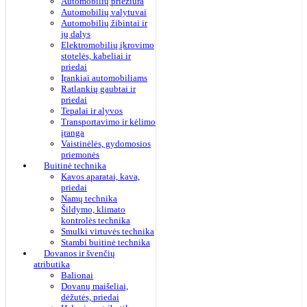
Automobilių priežiūra
Automobilių valytuvai
Automobilių žibintai ir
jų dalys
Elektromobilių įkrovimo
stotelės, kabeliai ir
priedai
Įrankiai automobiliams
Ratlankių gaubtai ir
priedai
Tepalai ir alyvos
Transportavimo ir kėlimo
įranga
Vaistinėlės, gydomosios
priemonės
Buitinė technika
Kavos aparatai, kava,
priedai
Namų technika
Šildymo, klimato
kontrolės technika
Smulki virtuvės technika
Stambi buitinė technika
Dovanos ir švenčių
atributika
Balionai
Dovanų maišeliai,
dėžutės, priedai