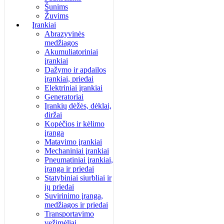
Šunims
Žuvims
Įrankiai
Abrazyvinės
medžiagos
Akumuliatoriniai
įrankiai
Dažymo ir apdailos
įrankiai, priedai
Elektriniai įrankiai
Generatoriai
Įrankių dėžės, dėklai,
diržai
Kopėčios ir kėlimo
įranga
Matavimo įrankiai
Mechaniniai įrankiai
Pneumatiniai įrankiai,
įranga ir priedai
Statybiniai siurbliai ir
jų priedai
Suvirinimo įranga,
medžiagos ir priedai
Transportavimo
vežimėliai