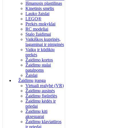
Išmanusis plastilinas
Kinetinis smėlis
Lauko žaislai
LEGO®
Prekės mokyklai
RC modeliai
Stalo žaidimai
Vaikiškos kuprinės,
lagaminai ir piniginės
Vaikų ir kūdikių
prekės
Žaidimo kortos
Žaidimų stalai
patalpoms
Žaislai
Žaidimų įranga
Virtuali realybė (VR)
Žaidimų ausinės
Žaidimų figūrėlės
Žaidimų kėdės ir
priedai
Žaidimų kiti
aksesuarai
Žaidimų klaviatūros
ir priedai