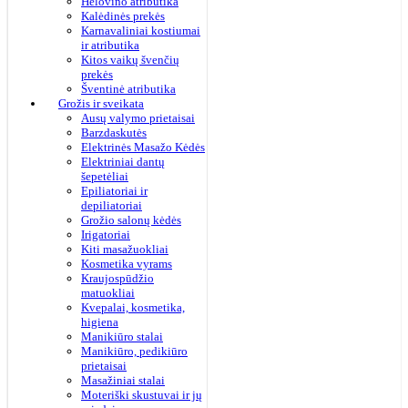
Helovino atributika
Kalėdinės prekės
Karnavaliniai kostiumai
ir atributika
Kitos vaikų švenčių
prekės
Šventinė atributika
Grožis ir sveikata
Ausų valymo prietaisai
Barzdaskutės
Elektrinės Masažo Kėdės
Elektriniai dantų
šepetėliai
Epiliatoriai ir
depiliatoriai
Grožio salonų kėdės
Irigatoriai
Kiti masažuokliai
Kosmetika vyrams
Kraujospūdžio
matuokliai
Kvepalai, kosmetika,
higiena
Manikiūro stalai
Manikiūro, pedikiūro
prietaisai
Masažiniai stalai
Moteriški skustuvai ir jų