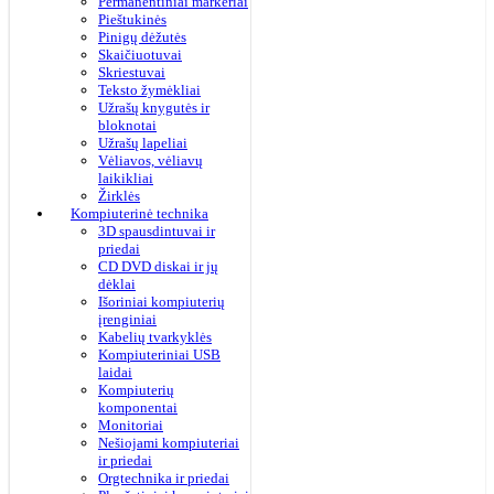
Permanentiniai markeriai
Pieštukinės
Pinigų dėžutės
Skaičiuotuvai
Skriestuvai
Teksto žymėkliai
Užrašų knygutės ir
bloknotai
Užrašų lapeliai
Vėliavos, vėliavų
laikikliai
Žirklės
Kompiuterinė technika
3D spausdintuvai ir
priedai
CD DVD diskai ir jų
dėklai
Išoriniai kompiuterių
įrenginiai
Kabelių tvarkyklės
Kompiuteriniai USB
laidai
Kompiuterių
komponentai
Monitoriai
Nešiojami kompiuteriai
ir priedai
Orgtechnika ir priedai