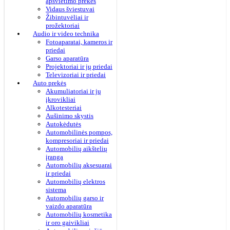
apšvietimo prekės
Vidaus šviestuvai
Žibintuvėliai ir
prožektoriai
Audio ir video technika
Fotoaparatai, kameros ir
priedai
Garso aparatūra
Projektoriai ir jų priedai
Televizoriai ir priedai
Auto prekės
Akumuliatoriai ir jų
įkrovikliai
Alkotesteriai
Aušinimo skystis
Autokėdutės
Automobilinės pompos,
kompresoriai ir priedai
Automobilių aikštelių
įranga
Automobilių aksesuarai
ir priedai
Automobilių elektros
sistema
Automobilių garso ir
vaizdo aparatūra
Automobilių kosmetika
ir oro gaivikliai