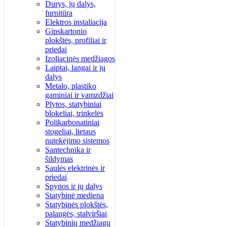
Durys, jų dalys,
furnitūra
Elektros instaliacija
Gipskartonio
plokštės, profiliai ir
priedai
Izoliacinės medžiagos
Laiptai, langai ir jų
dalys
Metalo, plastiko
gaminiai ir vamzdžiai
Plytos, statybiniai
blokeliai, trinkelės
Polikarbonatiniai
stogeliai, lietaus
nutekėjimo sistemos
Santechnika ir
šildymas
Saulės elektrinės ir
priedai
Spynos ir jų dalys
Statybinė mediena
Statybinės plokštės,
palangės, stalviršiai
Statybinių medžiagų