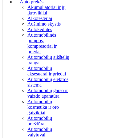
Auto prekės
Akumuliatoriai ir jų
įkrovikliai
Alkotesteriai
Aušinimo skystis
Autokėdutės
Automobilinės
pompos,
kompresoriai ir
priedai
Automobilių aikštelių
įranga
Automobilių
aksesuarai ir priedai
Automobilių elektros
sistema
Automobilių garso ir
vaizdo aparatūra
Automobilių
kosmetika ir oro
gaivikliai
Automobilių
priežiūra
Automobilių
valytuvai