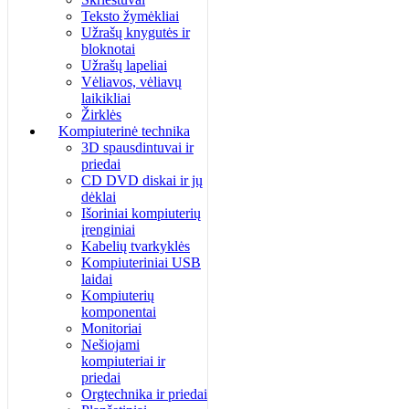
Teksto žymėkliai
Užrašų knygutės ir
bloknotai
Užrašų lapeliai
Vėliavos, vėliavų
laikikliai
Žirklės
Kompiuterinė technika
3D spausdintuvai ir
priedai
CD DVD diskai ir jų
dėklai
Išoriniai kompiuterių
įrenginiai
Kabelių tvarkyklės
Kompiuteriniai USB
laidai
Kompiuterių
komponentai
Monitoriai
Nešiojami
kompiuteriai ir
priedai
Orgtechnika ir priedai