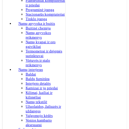
Planšetiniai kompiuteriai
ir priedai
Programinė įranga
Stacionarūs kompiuteriai
Tinklo įranga
Namų apyvoka ir buitis
Buitinė chemija
Namų apyvokos
reikmenys
Namų kvapai ir oro
gaivikliai
Termometrai ir drėgmės
surinktuvai
Virtuvės ir stalo
reikmenys
Namų interjeras
Baldai
Baldų furnitūra
Interjero detalės
Karnizai ir jų priedai
Kilimai, kailiai ir
kilimėliai
Namų tekstilė
Užuolaidos, žaliuzės ir
uždangos
Valgomojo kėdės
Vonios kambario
aksesuarai