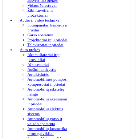
apšvietimo prekės
Vidaus šviestuvai
Žibintuvėliai ir
prožektoriai
Audio ir video technika
Fotoaparatai, kameros ir
priedai
Garso aparatūra
Projektoriai ir jų priedai
Televizoriai ir priedai
Auto prekės
Akumuliatoriai ir jų
įkrovikliai
Alkotesteriai
Aušinimo skystis
Autokėdutės
Automobilinės pompos,
kompresoriai ir priedai
Automobilių aikštelių
įranga
Automobilių aksesuarai
ir priedai
Automobilių elektros
sistema
Automobilių garso ir
vaizdo aparatūra
Automobilių kosmetika
ir oro gaivikliai