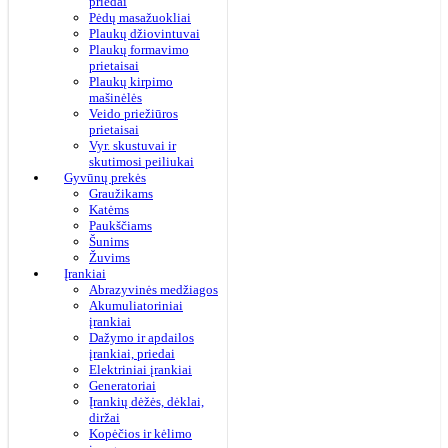
priedai
Pėdų masažuokliai
Plaukų džiovintuvai
Plaukų formavimo
prietaisai
Plaukų kirpimo
mašinėlės
Veido priežiūros
prietaisai
Vyr. skustuvai ir
skutimosi peiliukai
Gyvūnų prekės
Graužikams
Katėms
Paukščiams
Šunims
Žuvims
Įrankiai
Abrazyvinės medžiagos
Akumuliatoriniai
įrankiai
Dažymo ir apdailos
įrankiai, priedai
Elektriniai įrankiai
Generatoriai
Įrankių dėžės, dėklai,
diržai
Kopėčios ir kėlimo