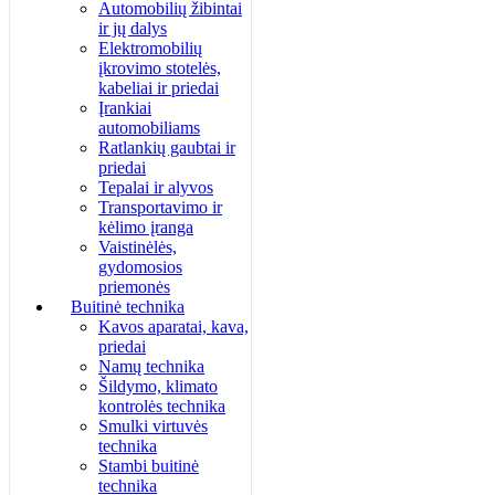
Automobilių žibintai
ir jų dalys
Elektromobilių
įkrovimo stotelės,
kabeliai ir priedai
Įrankiai
automobiliams
Ratlankių gaubtai ir
priedai
Tepalai ir alyvos
Transportavimo ir
kėlimo įranga
Vaistinėlės,
gydomosios
priemonės
Buitinė technika
Kavos aparatai, kava,
priedai
Namų technika
Šildymo, klimato
kontrolės technika
Smulki virtuvės
technika
Stambi buitinė
technika