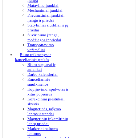
įranga
Matavimo įrankiai
Mechaniniai įrankiai
Pneumatiniai įrankiai,
įranga ir priedai
Statybiniai siurbliai ir jų
priedai
Suvirinimo įranga,
medžiagos ir priedai
Transportavimo
vežimėliai
Biuro reikmenys ir
kanceliarinės prekės
Biuro segtuvai ir
aplankai
Darbo kalendoriai
Kanceliarinės
smulkmenos
Kopijavimo, spalvotas ir
kitas popierius
Korekciniai pieštukai,
skystis
Magnetinės, rašymo
lentos ir stendai
Magnetinių ir kamštinių
lentų priedai
Markeriai baltoms
lentoms