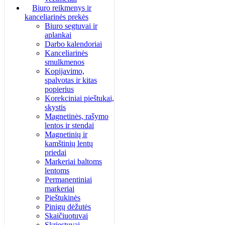
Biuro reikmenys ir
kanceliarinės prekės
Biuro segtuvai ir
aplankai
Darbo kalendoriai
Kanceliarinės
smulkmenos
Kopijavimo,
spalvotas ir kitas
popierius
Korekciniai pieštukai,
skystis
Magnetinės, rašymo
lentos ir stendai
Magnetinių ir
kamštinių lentų
priedai
Markeriai baltoms
lentoms
Permanentiniai
markeriai
Pieštukinės
Pinigų dėžutės
Skaičiuotuvai
Skriestuvai