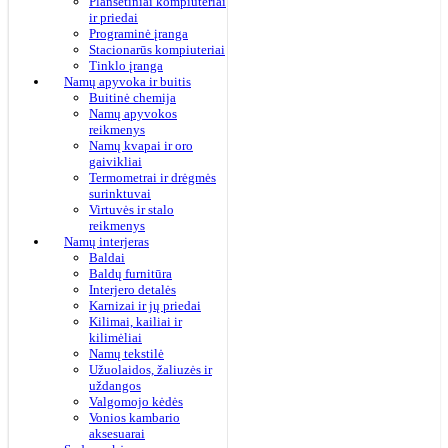
Planšetiniai kompiuteriai
ir priedai
Programinė įranga
Stacionarūs kompiuteriai
Tinklo įranga
Namų apyvoka ir buitis
Buitinė chemija
Namų apyvokos
reikmenys
Namų kvapai ir oro
gaivikliai
Termometrai ir drėgmės
surinktuvai
Virtuvės ir stalo
reikmenys
Namų interjeras
Baldai
Baldų furnitūra
Interjero detalės
Karnizai ir jų priedai
Kilimai, kailiai ir
kilimėliai
Namų tekstilė
Užuolaidos, žaliuzės ir
uždangos
Valgomojo kėdės
Vonios kambario
aksesuarai