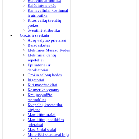
Helovino atributika
Kalėdinės prekės
Karnavaliniai kostiumai
ir atributika
Kitos vaikų švenčių
prekės
Šventinė atributika
Grožis ir sveikata
Ausų valymo prietaisai
Barzdaskutės
Elektrinės Masažo Kėdės
Elektriniai dantų
šepetėliai
Epiliatoriai ir
depiliatoriai
Grožio salonų kėdės
Irigatoriai
Kiti masažuokliai
Kosmetika vyrams
Kraujospūdžio
matuokliai
Kvepalai, kosmetika,
higiena
Manikiūro stalai
Manikiūro, pedikiūro
prietaisai
Masažiniai stalai
Moteriški skustuvai ir jų