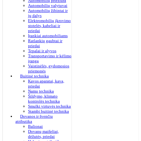
Automobilių priežiūra
Automobilių valytuvai
Automobilių žibintai ir
jų dalys
Elektromobilių įkrovimo
stotelės, kabeliai ir
priedai
Įrankiai automobiliams
Ratlankių gaubtai ir
priedai
Tepalai ir alyvos
Transportavimo ir kėlimo
įranga
Vaistinėlės, gydomosios
priemonės
Buitinė technika
Kavos aparatai, kava,
priedai
Namų technika
Šildymo, klimato
kontrolės technika
Smulki virtuvės technika
Stambi buitinė technika
Dovanos ir švenčių
atributika
Balionai
Dovanų maišeliai,
dėžutės, priedai