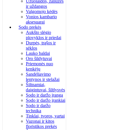
Užuolaidos, žaliuzės
ir uždangos
Valgomojo kėdės
Vonios kambario
aksesuarai
Sodo prekės
Aukšto slėgio
plovyklos ir priedai
Durpės, trąšos ir
sėklos
Lauko baldai
Oro šildytuvai
Priemonės nuo
kenkėjų
Sandėliavimo
lentynos ir stelažai
Šiltnamiai,
daigintuvai, šiltlysvės
Sodo ir daržo įranga
Sodo ir daržo įrankiai
Sodo ir daržo
technika
Tinklai, tvoros, vartai
Vazonai ir kitos
floristikos prekės