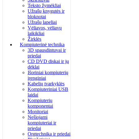
Teksto žymėkliai
Užrašų knygutės ir
bloknotai
Užrašų lapeliai
Vėliavos, vėliavų
laikikliai
Žirklės
Kompiuterinė technika
3D spausdintuvai ir
priedai
CD DVD diskai ir jų
dėklai
Išoriniai kompiuterių
įrenginiai
Kabelių tvarkyklės
Kompiuteriniai USB
laidai
Kompiuterių
komponentai
Monitoriai
Nešiojami
kompiuteriai ir
priedai
Orgtechnika ir priedai