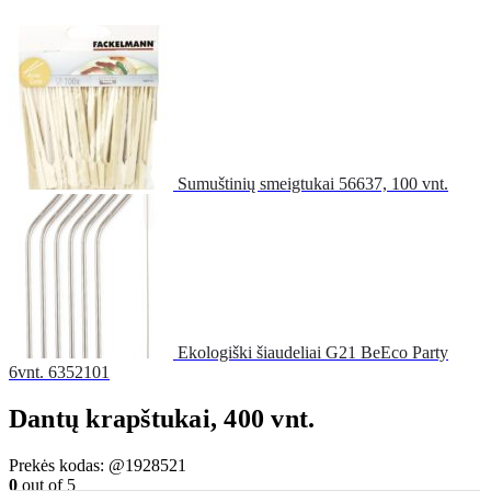
Sumuštinių smeigtukai 56637, 100 vnt.
Ekologiški šiaudeliai G21 BeEco Party
6vnt. 6352101
Dantų krapštukai, 400 vnt.
Prekės kodas:
@1928521
0
out of 5