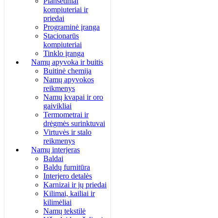
Planšetiniai
kompiuteriai ir
priedai
Programinė įranga
Stacionarūs
kompiuteriai
Tinklo įranga
Namų apyvoka ir buitis
Buitinė chemija
Namų apyvokos
reikmenys
Namų kvapai ir oro
gaivikliai
Termometrai ir
drėgmės surinktuvai
Virtuvės ir stalo
reikmenys
Namų interjeras
Baldai
Baldų furnitūra
Interjero detalės
Karnizai ir jų priedai
Kilimai, kailiai ir
kilimėliai
Namų tekstilė