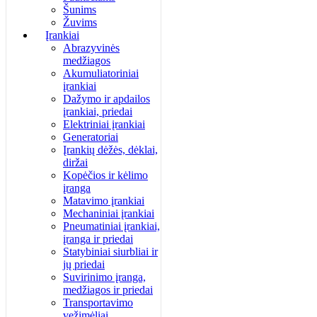
Šunims
Žuvims
Įrankiai
Abrazyvinės
medžiagos
Akumuliatoriniai
įrankiai
Dažymo ir apdailos
įrankiai, priedai
Elektriniai įrankiai
Generatoriai
Įrankių dėžės, dėklai,
diržai
Kopėčios ir kėlimo
įranga
Matavimo įrankiai
Mechaniniai įrankiai
Pneumatiniai įrankiai,
įranga ir priedai
Statybiniai siurbliai ir
jų priedai
Suvirinimo įranga,
medžiagos ir priedai
Transportavimo
vežimėliai