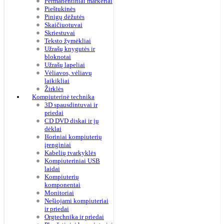
Permanentiniai markeriai
Pieštukinės
Pinigų dėžutės
Skaičiuotuvai
Skriestuvai
Teksto žymėkliai
Užrašų knygutės ir
bloknotai
Užrašų lapeliai
Vėliavos, vėliavų
laikikliai
Žirklės
Kompiuterinė technika
3D spausdintuvai ir
priedai
CD DVD diskai ir jų
dėklai
Išoriniai kompiuterių
įrenginiai
Kabelių tvarkyklės
Kompiuteriniai USB
laidai
Kompiuterių
komponentai
Monitoriai
Nešiojami kompiuteriai
ir priedai
Orgtechnika ir priedai