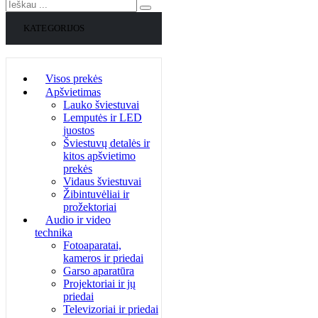
KATEGORIJOS
Visos prekės
Apšvietimas
Lauko šviestuvai
Lemputės ir LED
juostos
Šviestuvų detalės ir
kitos apšvietimo
prekės
Vidaus šviestuvai
Žibintuvėliai ir
prožektoriai
Audio ir video
technika
Fotoaparatai,
kameros ir priedai
Garso aparatūra
Projektoriai ir jų
priedai
Televizoriai ir priedai