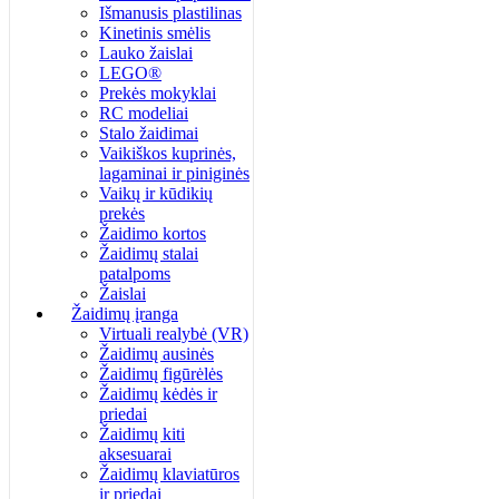
Išmanusis plastilinas
Kinetinis smėlis
Lauko žaislai
LEGO®
Prekės mokyklai
RC modeliai
Stalo žaidimai
Vaikiškos kuprinės,
lagaminai ir piniginės
Vaikų ir kūdikių
prekės
Žaidimo kortos
Žaidimų stalai
patalpoms
Žaislai
Žaidimų įranga
Virtuali realybė (VR)
Žaidimų ausinės
Žaidimų figūrėlės
Žaidimų kėdės ir
priedai
Žaidimų kiti
aksesuarai
Žaidimų klaviatūros
ir priedai