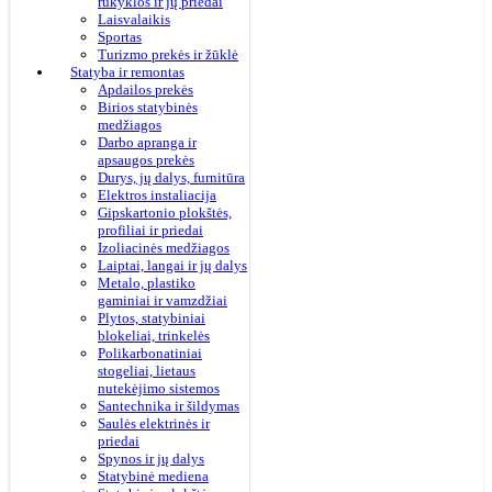
rūkyklos ir jų priedai
Laisvalaikis
Sportas
Turizmo prekės ir žūklė
Statyba ir remontas
Apdailos prekės
Birios statybinės
medžiagos
Darbo apranga ir
apsaugos prekės
Durys, jų dalys, furnitūra
Elektros instaliacija
Gipskartonio plokštės,
profiliai ir priedai
Izoliacinės medžiagos
Laiptai, langai ir jų dalys
Metalo, plastiko
gaminiai ir vamzdžiai
Plytos, statybiniai
blokeliai, trinkelės
Polikarbonatiniai
stogeliai, lietaus
nutekėjimo sistemos
Santechnika ir šildymas
Saulės elektrinės ir
priedai
Spynos ir jų dalys
Statybinė mediena