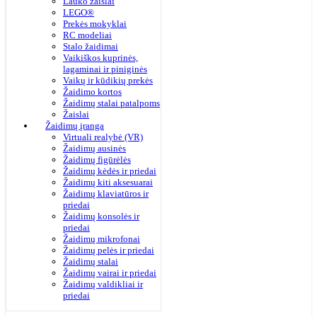
Lauko žaislai
LEGO®
Prekės mokyklai
RC modeliai
Stalo žaidimai
Vaikiškos kuprinės,
lagaminai ir piniginės
Vaikų ir kūdikių prekės
Žaidimo kortos
Žaidimų stalai patalpoms
Žaislai
Žaidimų įranga
Virtuali realybė (VR)
Žaidimų ausinės
Žaidimų figūrėlės
Žaidimų kėdės ir priedai
Žaidimų kiti aksesuarai
Žaidimų klaviatūros ir
priedai
Žaidimų konsolės ir
priedai
Žaidimų mikrofonai
Žaidimų pelės ir priedai
Žaidimų stalai
Žaidimų vairai ir priedai
Žaidimų valdikliai ir
priedai