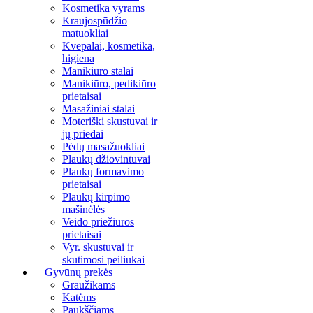
Kosmetika vyrams
Kraujospūdžio
matuokliai
Kvepalai, kosmetika,
higiena
Manikiūro stalai
Manikiūro, pedikiūro
prietaisai
Masažiniai stalai
Moteriški skustuvai ir
jų priedai
Pėdų masažuokliai
Plaukų džiovintuvai
Plaukų formavimo
prietaisai
Plaukų kirpimo
mašinėlės
Veido priežiūros
prietaisai
Vyr. skustuvai ir
skutimosi peiliukai
Gyvūnų prekės
Graužikams
Katėms
Paukščiams