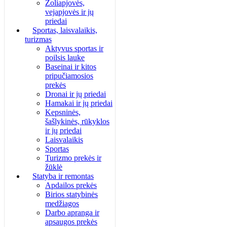
Žoliapjovės,
vejapjovės ir jų
priedai
Sportas, laisvalaikis,
turizmas
Aktyvus sportas ir
poilsis lauke
Baseinai ir kitos
pripučiamosios
prekės
Dronai ir jų priedai
Hamakai ir jų priedai
Kepsninės,
šašlykinės, rūkyklos
ir jų priedai
Laisvalaikis
Sportas
Turizmo prekės ir
žūklė
Statyba ir remontas
Apdailos prekės
Birios statybinės
medžiagos
Darbo apranga ir
apsaugos prekės