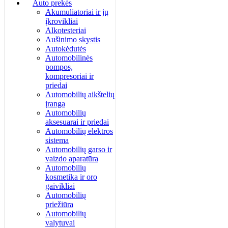
Auto prekės
Akumuliatoriai ir jų
įkrovikliai
Alkotesteriai
Aušinimo skystis
Autokėdutės
Automobilinės
pompos,
kompresoriai ir
priedai
Automobilių aikštelių
įranga
Automobilių
aksesuarai ir priedai
Automobilių elektros
sistema
Automobilių garso ir
vaizdo aparatūra
Automobilių
kosmetika ir oro
gaivikliai
Automobilių
priežiūra
Automobilių
valytuvai