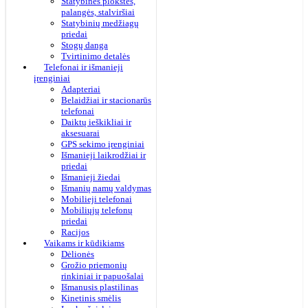
Statybinės plokštės,
palangės, stalviršiai
Statybinių medžiagų
priedai
Stogų danga
Tvirtinimo detalės
Telefonai ir išmanieji
įrenginiai
Adapteriai
Belaidžiai ir stacionarūs
telefonai
Daiktų ieškikliai ir
aksesuarai
GPS sekimo įrenginiai
Išmanieji laikrodžiai ir
priedai
Išmanieji žiedai
Išmanių namų valdymas
Mobilieji telefonai
Mobiliųjų telefonų
priedai
Racijos
Vaikams ir kūdikiams
Dėlionės
Grožio priemonių
rinkiniai ir papuošalai
Išmanusis plastilinas
Kinetinis smėlis