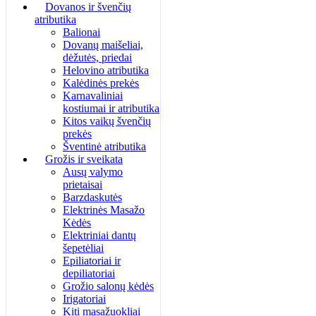
Dovanos ir švenčių
atributika
Balionai
Dovanų maišeliai,
dėžutės, priedai
Helovino atributika
Kalėdinės prekės
Karnavaliniai
kostiumai ir atributika
Kitos vaikų švenčių
prekės
Šventinė atributika
Grožis ir sveikata
Ausų valymo
prietaisai
Barzdaskutės
Elektrinės Masažo
Kėdės
Elektriniai dantų
šepetėliai
Epiliatoriai ir
depiliatoriai
Grožio salonų kėdės
Irigatoriai
Kiti masažuokliai