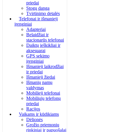
priedai
Stogų danga
Tvirtinimo detalės
Telefonai ir išmanieji
įrenginiai
Adapteriai
Belaidžiai ir
stacionarūs telefonai
Daiktų ieškikliai ir
aksesuarai
GPS sekimo
įrenginiai
Išmanieji laikrodžiai
ir priedai
Išmanieji žiedai
Išmanių namų
valdymas
Mobilieji telefonai
Mobiliųjų telefonų
priedai
Racijos
Vaikams ir kūdikiams
Dėlionės
Grožio priemonių
rinkiniai ir papuošalai