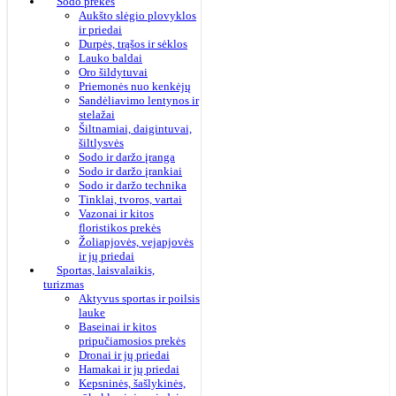
Sodo prekės
Aukšto slėgio plovyklos
ir priedai
Durpės, trąšos ir sėklos
Lauko baldai
Oro šildytuvai
Priemonės nuo kenkėjų
Sandėliavimo lentynos ir
stelažai
Šiltnamiai, daigintuvai,
šiltlysvės
Sodo ir daržo įranga
Sodo ir daržo įrankiai
Sodo ir daržo technika
Tinklai, tvoros, vartai
Vazonai ir kitos
floristikos prekės
Žoliapjovės, vejapjovės
ir jų priedai
Sportas, laisvalaikis,
turizmas
Aktyvus sportas ir poilsis
lauke
Baseinai ir kitos
pripučiamosios prekės
Dronai ir jų priedai
Hamakai ir jų priedai
Kepsninės, šašlykinės,