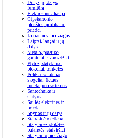
Durys, jų dalys,
furnitūra
Elektros instaliacija
Gipskartonio
plokštės, profiliai ir
priedai
Izoliacinės medžiagos
Laiptai, langai ir jų
dalys
Metalo, plastiko
gaminiai ir vamzdžiai
Plytos, statybiniai
blokeliai, trinkelės
Polikarbonatiniai
stogeliai, lietaus
nutekėjimo sistemos
Santechnika ir
šildymas
Saulės elektrinės ir
priedai
Spynos ir jų dalys
Statybinė mediena
Statybinės plokštės,
palangės, stalviršiai
Statybinių medžiagų