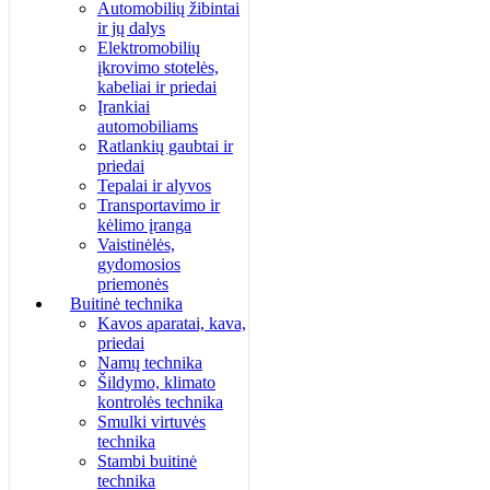
Automobilių žibintai
ir jų dalys
Elektromobilių
įkrovimo stotelės,
kabeliai ir priedai
Įrankiai
automobiliams
Ratlankių gaubtai ir
priedai
Tepalai ir alyvos
Transportavimo ir
kėlimo įranga
Vaistinėlės,
gydomosios
priemonės
Buitinė technika
Kavos aparatai, kava,
priedai
Namų technika
Šildymo, klimato
kontrolės technika
Smulki virtuvės
technika
Stambi buitinė
technika