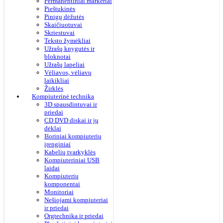
Permanentiniai markeriai
Pieštukinės
Pinigų dėžutės
Skaičiuotuvai
Skriestuvai
Teksto žymėkliai
Užrašų knygutės ir
bloknotai
Užrašų lapeliai
Vėliavos, vėliavų
laikikliai
Žirklės
Kompiuterinė technika
3D spausdintuvai ir
priedai
CD DVD diskai ir jų
dėklai
Išoriniai kompiuterių
įrenginiai
Kabelių tvarkyklės
Kompiuteriniai USB
laidai
Kompiuterių
komponentai
Monitoriai
Nešiojami kompiuteriai
ir priedai
Orgtechnika ir priedai