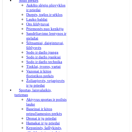
Sodo prekės
Aukšto slėgio plovyklos
ir priedai
Durpės, trąšos ir sėklos
Lauko baldai
Oro šildytuvai
Priemonės nuo kenkėjų
Sandėliavimo lentynos ir
stelažai
Šiltnamiai, daigintuvai,
šiltlysvės
Sodo ir daržo įranga
Sodo ir daržo įrankiai
Sodo ir daržo technika
Tinklai, tvoros, vartai
Vazonai ir kitos
floristikos prekės
Žoliapjovės, vejapjovės
ir jų priedai
Sportas, laisvalaikis,
turizmas
Aktyvus sportas ir poilsis
lauke
Baseinai ir kitos
pripučiamosios prekės
Dronai ir jų priedai
Hamakai ir jų priedai
Kepsninės, šašlykinės,