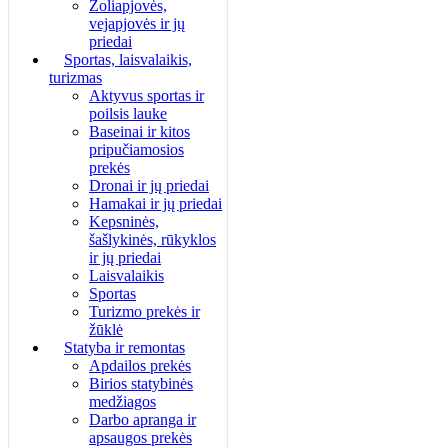
Žoliapjovės,
vejapjovės ir jų
priedai
Sportas, laisvalaikis,
turizmas
Aktyvus sportas ir
poilsis lauke
Baseinai ir kitos
pripučiamosios
prekės
Dronai ir jų priedai
Hamakai ir jų priedai
Kepsninės,
šašlykinės, rūkyklos
ir jų priedai
Laisvalaikis
Sportas
Turizmo prekės ir
žūklė
Statyba ir remontas
Apdailos prekės
Birios statybinės
medžiagos
Darbo apranga ir
apsaugos prekės