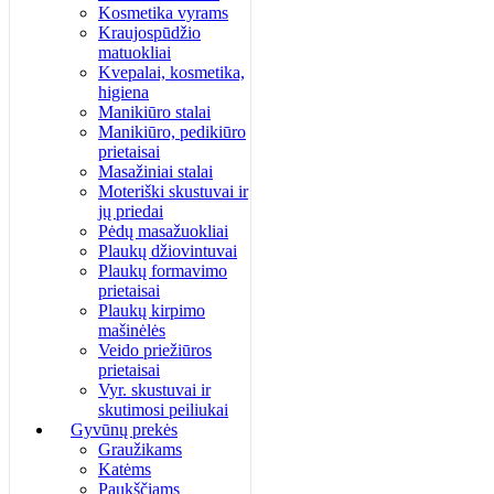
Kosmetika vyrams
Kraujospūdžio
matuokliai
Kvepalai, kosmetika,
higiena
Manikiūro stalai
Manikiūro, pedikiūro
prietaisai
Masažiniai stalai
Moteriški skustuvai ir
jų priedai
Pėdų masažuokliai
Plaukų džiovintuvai
Plaukų formavimo
prietaisai
Plaukų kirpimo
mašinėlės
Veido priežiūros
prietaisai
Vyr. skustuvai ir
skutimosi peiliukai
Gyvūnų prekės
Graužikams
Katėms
Paukščiams