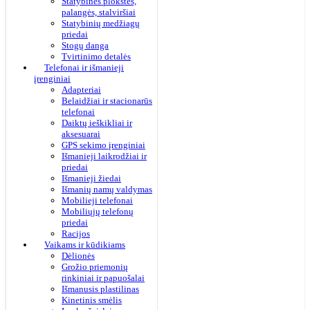
Statybinės plokštės,
palangės, stalviršiai
Statybinių medžiagų
priedai
Stogų danga
Tvirtinimo detalės
Telefonai ir išmanieji
įrenginiai
Adapteriai
Belaidžiai ir stacionarūs
telefonai
Daiktų ieškikliai ir
aksesuarai
GPS sekimo įrenginiai
Išmanieji laikrodžiai ir
priedai
Išmanieji žiedai
Išmanių namų valdymas
Mobilieji telefonai
Mobiliųjų telefonų
priedai
Racijos
Vaikams ir kūdikiams
Dėlionės
Grožio priemonių
rinkiniai ir papuošalai
Išmanusis plastilinas
Kinetinis smėlis