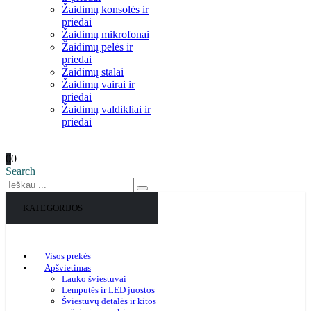
Žaidimų konsolės ir
priedai
Žaidimų mikrofonai
Žaidimų pelės ir
priedai
Žaidimų stalai
Žaidimų vairai ir
priedai
Žaidimų valdikliai ir
priedai
0
0
Search
KATEGORIJOS
Visos prekės
Apšvietimas
Lauko šviestuvai
Lemputės ir LED juostos
Šviestuvų detalės ir kitos