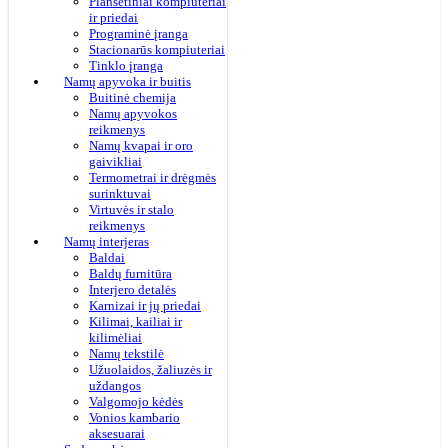
Planšetiniai kompiuteriai
ir priedai
Programinė įranga
Stacionarūs kompiuteriai
Tinklo įranga
Namų apyvoka ir buitis
Buitinė chemija
Namų apyvokos
reikmenys
Namų kvapai ir oro
gaivikliai
Termometrai ir drėgmės
surinktuvai
Virtuvės ir stalo
reikmenys
Namų interjeras
Baldai
Baldų furnitūra
Interjero detalės
Karnizai ir jų priedai
Kilimai, kailiai ir
kilimėliai
Namų tekstilė
Užuolaidos, žaliuzės ir
uždangos
Valgomojo kėdės
Vonios kambario
aksesuarai