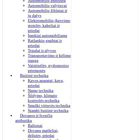
Automobilių priežiūra
Automobilių valytuvai
Automobilių žibintai ir
jų dalys
Elektromobilių įkrovimo
stotelės, kabeliai ir
priedai
Įrankiai automobiliams
Ratlankių gaubtai ir
priedai
Tepalai ir alyvos
Transportavimo ir kėlimo
įranga
Vaistinėlės, gydomosios
priemonės
Buitinė technika
Kavos aparatai, kava,
priedai
Namų technika
Šildymo, klimato
kontrolės technika
Smulki virtuvės technika
Stambi buitinė technika
Dovanos ir švenčių
atributika
Balionai
Dovanų maišeliai,
dėžutės, priedai