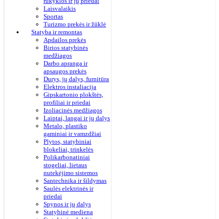
rūkyklos ir jų priedai
Laisvalaikis
Sportas
Turizmo prekės ir žūklė
Statyba ir remontas
Apdailos prekės
Birios statybinės
medžiagos
Darbo apranga ir
apsaugos prekės
Durys, jų dalys, furnitūra
Elektros instaliacija
Gipskartonio plokštės,
profiliai ir priedai
Izoliacinės medžiagos
Laiptai, langai ir jų dalys
Metalo, plastiko
gaminiai ir vamzdžiai
Plytos, statybiniai
blokeliai, trinkelės
Polikarbonatiniai
stogeliai, lietaus
nutekėjimo sistemos
Santechnika ir šildymas
Saulės elektrinės ir
priedai
Spynos ir jų dalys
Statybinė mediena