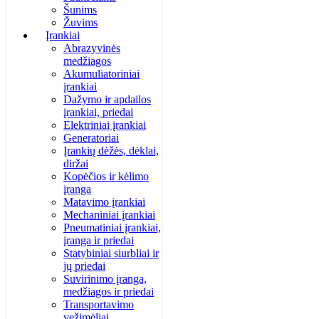
Šunims
Žuvims
Įrankiai
Abrazyvinės
medžiagos
Akumuliatoriniai
įrankiai
Dažymo ir apdailos
įrankiai, priedai
Elektriniai įrankiai
Generatoriai
Įrankių dėžės, dėklai,
diržai
Kopėčios ir kėlimo
įranga
Matavimo įrankiai
Mechaniniai įrankiai
Pneumatiniai įrankiai,
įranga ir priedai
Statybiniai siurbliai ir
jų priedai
Suvirinimo įranga,
medžiagos ir priedai
Transportavimo
vežimėliai