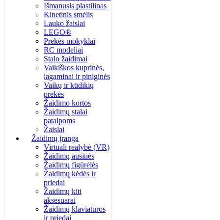
Išmanusis plastilinas
Kinetinis smėlis
Lauko žaislai
LEGO®
Prekės mokyklai
RC modeliai
Stalo žaidimai
Vaikiškos kuprinės,
lagaminai ir piniginės
Vaikų ir kūdikių
prekės
Žaidimo kortos
Žaidimų stalai
patalpoms
Žaislai
Žaidimų įranga
Virtuali realybė (VR)
Žaidimų ausinės
Žaidimų figūrėlės
Žaidimų kėdės ir
priedai
Žaidimų kiti
aksesuarai
Žaidimų klaviatūros
ir priedai