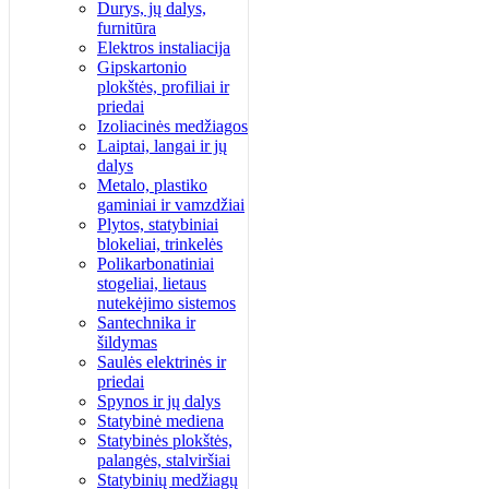
Durys, jų dalys,
furnitūra
Elektros instaliacija
Gipskartonio
plokštės, profiliai ir
priedai
Izoliacinės medžiagos
Laiptai, langai ir jų
dalys
Metalo, plastiko
gaminiai ir vamzdžiai
Plytos, statybiniai
blokeliai, trinkelės
Polikarbonatiniai
stogeliai, lietaus
nutekėjimo sistemos
Santechnika ir
šildymas
Saulės elektrinės ir
priedai
Spynos ir jų dalys
Statybinė mediena
Statybinės plokštės,
palangės, stalviršiai
Statybinių medžiagų