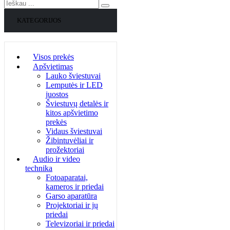
KATEGORIJOS
Visos prekės
Apšvietimas
Lauko šviestuvai
Lemputės ir LED
juostos
Šviestuvų detalės ir
kitos apšvietimo
prekės
Vidaus šviestuvai
Žibintuvėliai ir
prožektoriai
Audio ir video
technika
Fotoaparatai,
kameros ir priedai
Garso aparatūra
Projektoriai ir jų
priedai
Televizoriai ir priedai