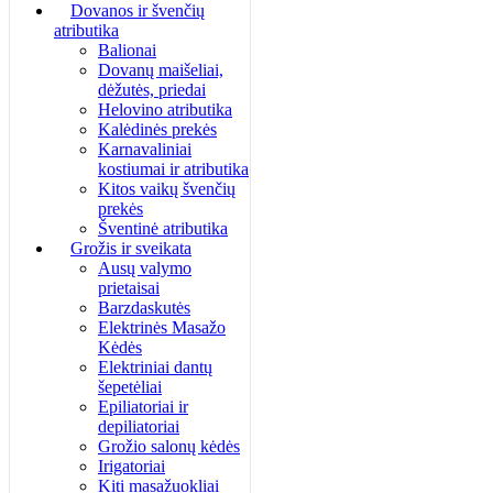
Dovanos ir švenčių
atributika
Balionai
Dovanų maišeliai,
dėžutės, priedai
Helovino atributika
Kalėdinės prekės
Karnavaliniai
kostiumai ir atributika
Kitos vaikų švenčių
prekės
Šventinė atributika
Grožis ir sveikata
Ausų valymo
prietaisai
Barzdaskutės
Elektrinės Masažo
Kėdės
Elektriniai dantų
šepetėliai
Epiliatoriai ir
depiliatoriai
Grožio salonų kėdės
Irigatoriai
Kiti masažuokliai