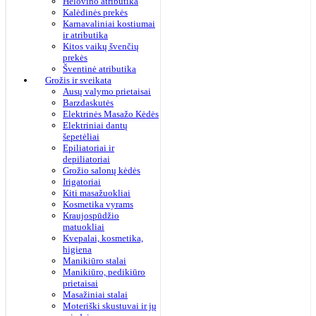
Helovino atributika
Kalėdinės prekės
Karnavaliniai kostiumai
ir atributika
Kitos vaikų švenčių
prekės
Šventinė atributika
Grožis ir sveikata
Ausų valymo prietaisai
Barzdaskutės
Elektrinės Masažo Kėdės
Elektriniai dantų
šepetėliai
Epiliatoriai ir
depiliatoriai
Grožio salonų kėdės
Irigatoriai
Kiti masažuokliai
Kosmetika vyrams
Kraujospūdžio
matuokliai
Kvepalai, kosmetika,
higiena
Manikiūro stalai
Manikiūro, pedikiūro
prietaisai
Masažiniai stalai
Moteriški skustuvai ir jų