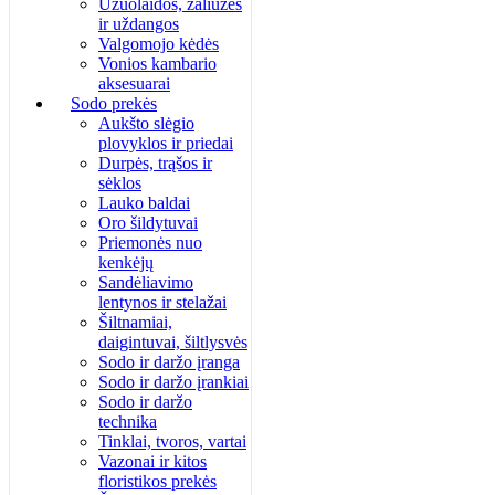
Užuolaidos, žaliuzės
ir uždangos
Valgomojo kėdės
Vonios kambario
aksesuarai
Sodo prekės
Aukšto slėgio
plovyklos ir priedai
Durpės, trąšos ir
sėklos
Lauko baldai
Oro šildytuvai
Priemonės nuo
kenkėjų
Sandėliavimo
lentynos ir stelažai
Šiltnamiai,
daigintuvai, šiltlysvės
Sodo ir daržo įranga
Sodo ir daržo įrankiai
Sodo ir daržo
technika
Tinklai, tvoros, vartai
Vazonai ir kitos
floristikos prekės