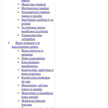
įranga
Matavimo įrankiai
Mechaniniai įrankiai
Pneumatiniai įrankiai,
įranga ir priedai
Statybiniai siurbliai ir jų
priedai
Suvirinimo įranga,
medžiagos ir priedai
Transportavimo
vežimėliai
Biuro reikmenys ir
kanceliarinės prekės
Biuro segtuvai ir
aplankai
Darbo kalendoriai
Kanceliarinės
smulkmenos
Kopijavimo, spalvotas ir
kitas popierius
Korekciniai pieštukai,
skystis
Magnetinės, rašymo
lentos ir stendai
Magnetinių ir kamštinių
lentų priedai
Markeriai baltoms
lentoms