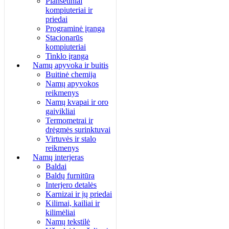
Planšetiniai
kompiuteriai ir
priedai
Programinė įranga
Stacionarūs
kompiuteriai
Tinklo įranga
Namų apyvoka ir buitis
Buitinė chemija
Namų apyvokos
reikmenys
Namų kvapai ir oro
gaivikliai
Termometrai ir
drėgmės surinktuvai
Virtuvės ir stalo
reikmenys
Namų interjeras
Baldai
Baldų furnitūra
Interjero detalės
Karnizai ir jų priedai
Kilimai, kailiai ir
kilimėliai
Namų tekstilė