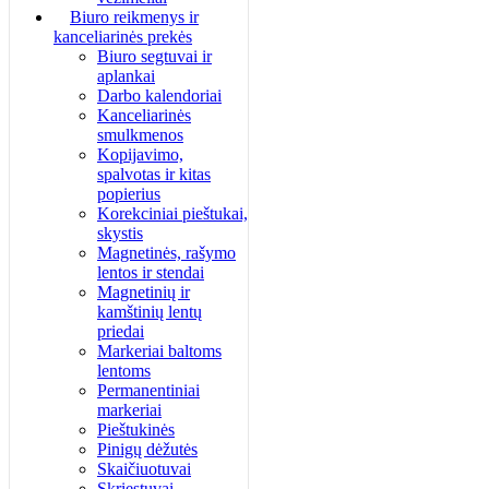
Biuro reikmenys ir
kanceliarinės prekės
Biuro segtuvai ir
aplankai
Darbo kalendoriai
Kanceliarinės
smulkmenos
Kopijavimo,
spalvotas ir kitas
popierius
Korekciniai pieštukai,
skystis
Magnetinės, rašymo
lentos ir stendai
Magnetinių ir
kamštinių lentų
priedai
Markeriai baltoms
lentoms
Permanentiniai
markeriai
Pieštukinės
Pinigų dėžutės
Skaičiuotuvai
Skriestuvai