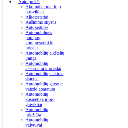
Auto prekės
Akumuliatoriai ir jų
įkrovikliai
Alkotesteriai
Aušinimo skystis
Autokėdutės
Automobilinės
pompos,
kompresoriai ir
priedai
Automobilių aikštelių
įranga
Automobilių
aksesuarai ir priedai
Automobilių elektros
sistema
Automobilių garso ir
vaizdo aparatūra
Automobilių
kosmetika ir oro
gaivikliai
Automobilių
priežiūra
Automobilių
valytuvai