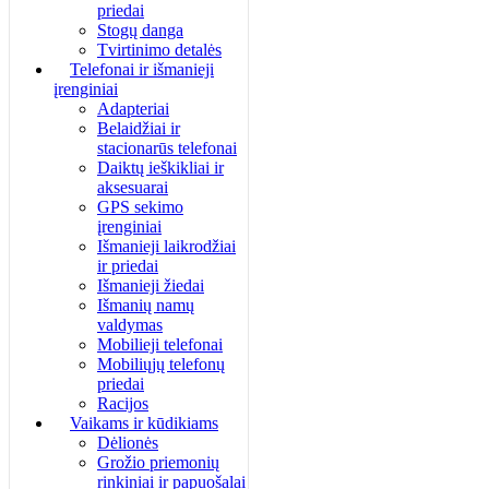
priedai
Stogų danga
Tvirtinimo detalės
Telefonai ir išmanieji
įrenginiai
Adapteriai
Belaidžiai ir
stacionarūs telefonai
Daiktų ieškikliai ir
aksesuarai
GPS sekimo
įrenginiai
Išmanieji laikrodžiai
ir priedai
Išmanieji žiedai
Išmanių namų
valdymas
Mobilieji telefonai
Mobiliųjų telefonų
priedai
Racijos
Vaikams ir kūdikiams
Dėlionės
Grožio priemonių
rinkiniai ir papuošalai