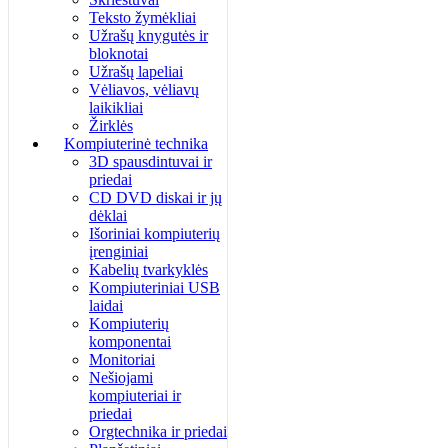
Teksto žymėkliai
Užrašų knygutės ir
bloknotai
Užrašų lapeliai
Vėliavos, vėliavų
laikikliai
Žirklės
Kompiuterinė technika
3D spausdintuvai ir
priedai
CD DVD diskai ir jų
dėklai
Išoriniai kompiuterių
įrenginiai
Kabelių tvarkyklės
Kompiuteriniai USB
laidai
Kompiuterių
komponentai
Monitoriai
Nešiojami
kompiuteriai ir
priedai
Orgtechnika ir priedai