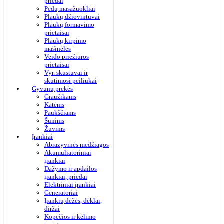
priedai
Pėdų masažuokliai
Plaukų džiovintuvai
Plaukų formavimo
prietaisai
Plaukų kirpimo
mašinėlės
Veido priežiūros
prietaisai
Vyr. skustuvai ir
skutimosi peiliukai
Gyvūnų prekės
Graužikams
Katėms
Paukščiams
Šunims
Žuvims
Įrankiai
Abrazyvinės medžiagos
Akumuliatoriniai
įrankiai
Dažymo ir apdailos
įrankiai, priedai
Elektriniai įrankiai
Generatoriai
Įrankių dėžės, dėklai,
diržai
Kopėčios ir kėlimo