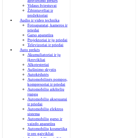
apšvietimo prekės
Vidaus šviestuvai
Žibintuvėliai ir
prožektoriai
Audio ir video technika
Fotoaparatai, kameros ir
priedai
Garso aparatūra
Projektoriai ir jų priedai
Televizoriai ir priedai
Auto prekės
Akumuliatoriai ir jų
įkrovikliai
Alkotesteriai
Aušinimo skystis
Autokėdutės
Automobilinės pompos,
kompresoriai ir priedai
Automobilių aikštelių
įranga
Automobilių aksesuarai
ir priedai
Automobilių elektros
sistema
Automobilių garso ir
vaizdo aparatūra
Automobilių kosmetika
ir oro gaivikliai