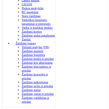
Lauko žaislai
LEGO®
Prekės mokyklai
RC modeliai
Stalo žaidimai
Vaikiškos kuprinės,
lagaminai ir piniginės
Vaikų ir kūdikių prekės
Žaidimo kortos
Žaidimų stalai patalpoms
Žaislai
Žaidimų įranga
Virtuali realybė (VR)
Žaidimų ausinės
Žaidimų figūrėlės
Žaidimų kėdės ir priedai
Žaidimų kiti aksesuarai
Žaidimų klaviatūros ir
priedai
Žaidimų konsolės ir
priedai
Žaidimų mikrofonai
Žaidimų pelės ir priedai
Žaidimų stalai
Žaidimų vairai ir priedai
Žaidimų valdikliai ir
priedai