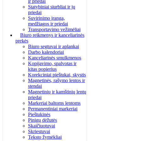
ir priedai
Statybiniai siurbliai ir jų
priedai
Suvirinimo įranga,
medžiagos ir priedai
Transportavimo vežimėliai
Biuro reikmenys ir kanceliarinės
prekės
Biuro segtuvai ir aplankai
Darbo kalendoriai
Kanceliarinės smulkmenos
Kopijavimo, spalvotas ir
kitas popierius
Korekciniai pieštukai, skystis
Magnetinės, rašymo lentos ir
stendai
Magnetinių ir kamštinių lentų
priedai
Markeriai baltoms lentoms
Permanentiniai markeriai
Pieštukinės
Pinigų dėžutės
Skaičiuotuvai
Skriestuvai
Teksto žymėkliai