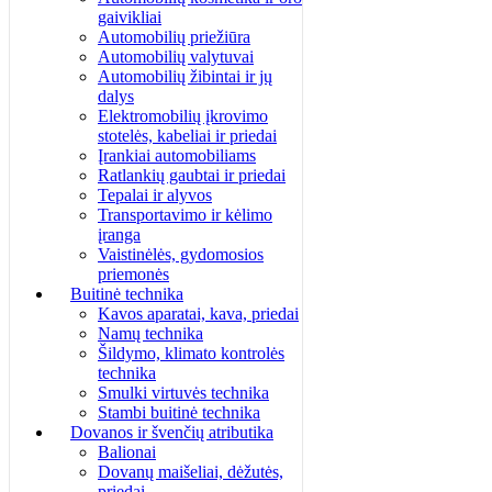
gaivikliai
Automobilių priežiūra
Automobilių valytuvai
Automobilių žibintai ir jų
dalys
Elektromobilių įkrovimo
stotelės, kabeliai ir priedai
Įrankiai automobiliams
Ratlankių gaubtai ir priedai
Tepalai ir alyvos
Transportavimo ir kėlimo
įranga
Vaistinėlės, gydomosios
priemonės
Buitinė technika
Kavos aparatai, kava, priedai
Namų technika
Šildymo, klimato kontrolės
technika
Smulki virtuvės technika
Stambi buitinė technika
Dovanos ir švenčių atributika
Balionai
Dovanų maišeliai, dėžutės,
priedai