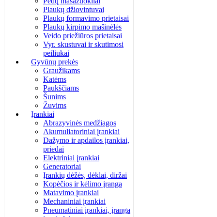
Pėdų masažuokliai
Plaukų džiovintuvai
Plaukų formavimo prietaisai
Plaukų kirpimo mašinėlės
Veido priežiūros prietaisai
Vyr. skustuvai ir skutimosi
peiliukai
Gyvūnų prekės
Graužikams
Katėms
Paukščiams
Šunims
Žuvims
Įrankiai
Abrazyvinės medžiagos
Akumuliatoriniai įrankiai
Dažymo ir apdailos įrankiai,
priedai
Elektriniai įrankiai
Generatoriai
Įrankių dėžės, dėklai, diržai
Kopėčios ir kėlimo įranga
Matavimo įrankiai
Mechaniniai įrankiai
Pneumatiniai įrankiai, įranga