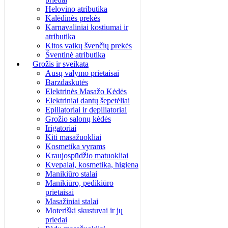
Helovino atributika
Kalėdinės prekės
Karnavaliniai kostiumai ir
atributika
Kitos vaikų švenčių prekės
Šventinė atributika
Grožis ir sveikata
Ausų valymo prietaisai
Barzdaskutės
Elektrinės Masažo Kėdės
Elektriniai dantų šepetėliai
Epiliatoriai ir depiliatoriai
Grožio salonų kėdės
Irigatoriai
Kiti masažuokliai
Kosmetika vyrams
Kraujospūdžio matuokliai
Kvepalai, kosmetika, higiena
Manikiūro stalai
Manikiūro, pedikiūro
prietaisai
Masažiniai stalai
Moteriški skustuvai ir jų
priedai