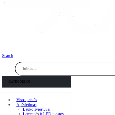
Search
KATEGORIJOS
Visos prekės
Apšvietimas
Lauko šviestuvai
Lemputės ir LED juostos