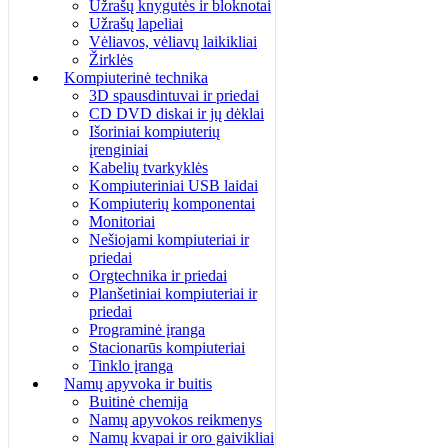
Užrašų knygutės ir bloknotai
Užrašų lapeliai
Vėliavos, vėliavų laikikliai
Žirklės
Kompiuterinė technika
3D spausdintuvai ir priedai
CD DVD diskai ir jų dėklai
Išoriniai kompiuterių
įrenginiai
Kabelių tvarkyklės
Kompiuteriniai USB laidai
Kompiuterių komponentai
Monitoriai
Nešiojami kompiuteriai ir
priedai
Orgtechnika ir priedai
Planšetiniai kompiuteriai ir
priedai
Programinė įranga
Stacionarūs kompiuteriai
Tinklo įranga
Namų apyvoka ir buitis
Buitinė chemija
Namų apyvokos reikmenys
Namų kvapai ir oro gaivikliai