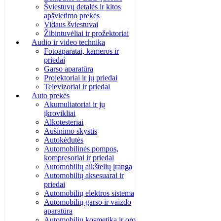
Šviestuvų detalės ir kitos
apšvietimo prekės
Vidaus šviestuvai
Žibintuvėliai ir prožektoriai
Audio ir video technika
Fotoaparatai, kameros ir
priedai
Garso aparatūra
Projektoriai ir jų priedai
Televizoriai ir priedai
Auto prekės
Akumuliatoriai ir jų
įkrovikliai
Alkotesteriai
Aušinimo skystis
Autokėdutės
Automobilinės pompos,
kompresoriai ir priedai
Automobilių aikštelių įranga
Automobilių aksesuarai ir
priedai
Automobilių elektros sistema
Automobilių garso ir vaizdo
aparatūra
Automobilių kosmetika ir oro