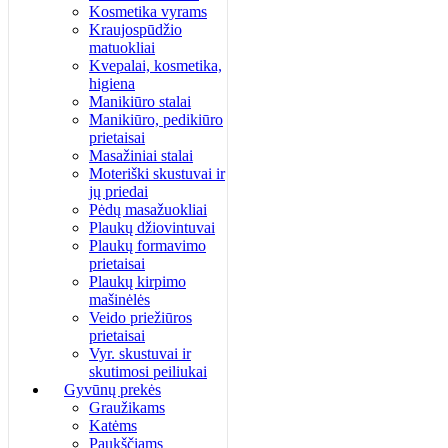
Kosmetika vyrams
Kraujospūdžio
matuokliai
Kvepalai, kosmetika,
higiena
Manikiūro stalai
Manikiūro, pedikiūro
prietaisai
Masažiniai stalai
Moteriški skustuvai ir
jų priedai
Pėdų masažuokliai
Plaukų džiovintuvai
Plaukų formavimo
prietaisai
Plaukų kirpimo
mašinėlės
Veido priežiūros
prietaisai
Vyr. skustuvai ir
skutimosi peiliukai
Gyvūnų prekės
Graužikams
Katėms
Paukščiams