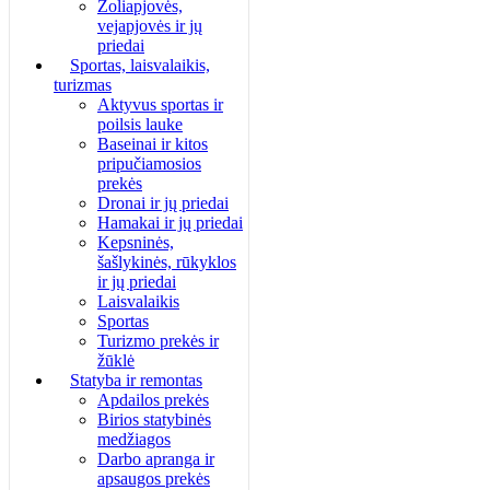
Žoliapjovės,
vejapjovės ir jų
priedai
Sportas, laisvalaikis,
turizmas
Aktyvus sportas ir
poilsis lauke
Baseinai ir kitos
pripučiamosios
prekės
Dronai ir jų priedai
Hamakai ir jų priedai
Kepsninės,
šašlykinės, rūkyklos
ir jų priedai
Laisvalaikis
Sportas
Turizmo prekės ir
žūklė
Statyba ir remontas
Apdailos prekės
Birios statybinės
medžiagos
Darbo apranga ir
apsaugos prekės