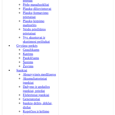
priedai
Pėdų masažuokliai
Plaukų džiovintuvai
Plaukų formavimo
prietaisai
Plaukų kirpimo
mašinėlės
Veido priežiūros
prietaisai
Vyr. skustuvai ir
skutimosi peiliukai
Gyvūnų prekės
Graužikams
Katėms
Paukščiams
Šunims
Žuvims
Įrankiai
Abrazyvinės medžiagos
Akumuliatoriniai
įrankiai
Dažymo ir apdailos
įrankiai, priedai
Elektriniai įrankiai
Generatoriai
Įrankių dėžės, dėklai,
diržai
Kopėčios ir kėlimo