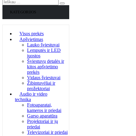
KATEGORIJOS
Visos prekės
Apšvietimas
Lauko šviestuvai
Lemputės ir LED
juostos
Šviestuvų detalės ir
kitos apšvietimo
prekės
Vidaus šviestuvai
Žibintuvėliai ir
prožektoriai
Audio ir video
technika
Fotoaparatai,
kameros ir priedai
Garso aparatūra
Projektoriai ir jų
priedai
Televizoriai ir priedai