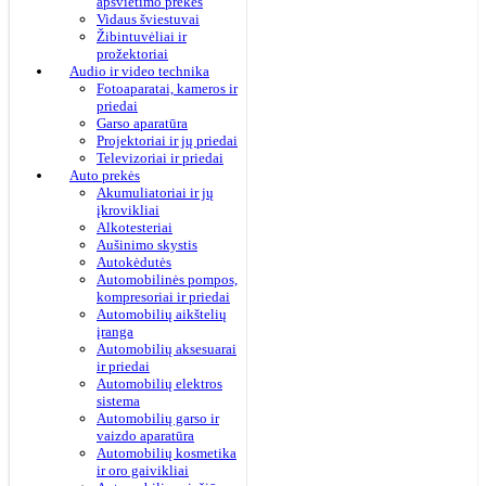
apšvietimo prekės
Vidaus šviestuvai
Žibintuvėliai ir
prožektoriai
Audio ir video technika
Fotoaparatai, kameros ir
priedai
Garso aparatūra
Projektoriai ir jų priedai
Televizoriai ir priedai
Auto prekės
Akumuliatoriai ir jų
įkrovikliai
Alkotesteriai
Aušinimo skystis
Autokėdutės
Automobilinės pompos,
kompresoriai ir priedai
Automobilių aikštelių
įranga
Automobilių aksesuarai
ir priedai
Automobilių elektros
sistema
Automobilių garso ir
vaizdo aparatūra
Automobilių kosmetika
ir oro gaivikliai