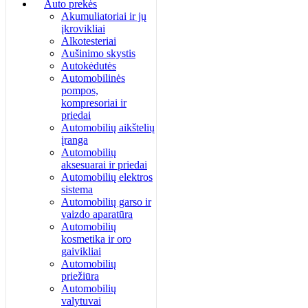
Auto prekės
Akumuliatoriai ir jų
įkrovikliai
Alkotesteriai
Aušinimo skystis
Autokėdutės
Automobilinės
pompos,
kompresoriai ir
priedai
Automobilių aikštelių
įranga
Automobilių
aksesuarai ir priedai
Automobilių elektros
sistema
Automobilių garso ir
vaizdo aparatūra
Automobilių
kosmetika ir oro
gaivikliai
Automobilių
priežiūra
Automobilių
valytuvai