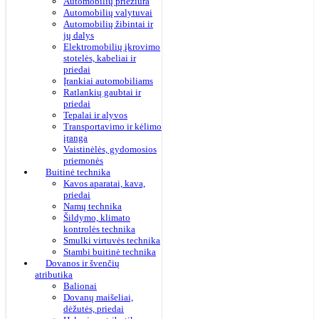
Automobilių priežiūra
Automobilių valytuvai
Automobilių žibintai ir
jų dalys
Elektromobilių įkrovimo
stotelės, kabeliai ir
priedai
Įrankiai automobiliams
Ratlankių gaubtai ir
priedai
Tepalai ir alyvos
Transportavimo ir kėlimo
įranga
Vaistinėlės, gydomosios
priemonės
Buitinė technika
Kavos aparatai, kava,
priedai
Namų technika
Šildymo, klimato
kontrolės technika
Smulki virtuvės technika
Stambi buitinė technika
Dovanos ir švenčių
atributika
Balionai
Dovanų maišeliai,
dėžutės, priedai