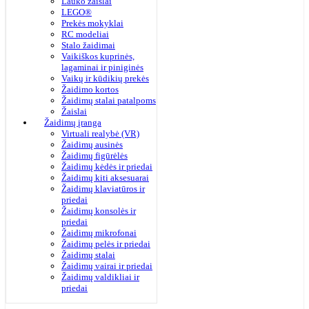
Lauko žaislai
LEGO®
Prekės mokyklai
RC modeliai
Stalo žaidimai
Vaikiškos kuprinės,
lagaminai ir piniginės
Vaikų ir kūdikių prekės
Žaidimo kortos
Žaidimų stalai patalpoms
Žaislai
Žaidimų įranga
Virtuali realybė (VR)
Žaidimų ausinės
Žaidimų figūrėlės
Žaidimų kėdės ir priedai
Žaidimų kiti aksesuarai
Žaidimų klaviatūros ir
priedai
Žaidimų konsolės ir
priedai
Žaidimų mikrofonai
Žaidimų pelės ir priedai
Žaidimų stalai
Žaidimų vairai ir priedai
Žaidimų valdikliai ir
priedai