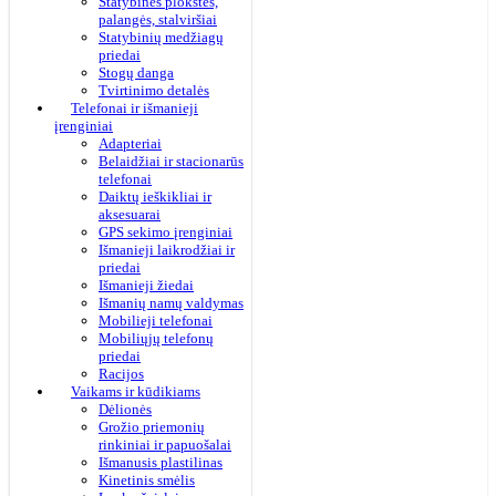
Statybinės plokštės,
palangės, stalviršiai
Statybinių medžiagų
priedai
Stogų danga
Tvirtinimo detalės
Telefonai ir išmanieji
įrenginiai
Adapteriai
Belaidžiai ir stacionarūs
telefonai
Daiktų ieškikliai ir
aksesuarai
GPS sekimo įrenginiai
Išmanieji laikrodžiai ir
priedai
Išmanieji žiedai
Išmanių namų valdymas
Mobilieji telefonai
Mobiliųjų telefonų
priedai
Racijos
Vaikams ir kūdikiams
Dėlionės
Grožio priemonių
rinkiniai ir papuošalai
Išmanusis plastilinas
Kinetinis smėlis