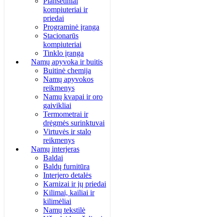
Planšetiniai
kompiuteriai ir
priedai
Programinė įranga
Stacionarūs
kompiuteriai
Tinklo įranga
Namų apyvoka ir buitis
Buitinė chemija
Namų apyvokos
reikmenys
Namų kvapai ir oro
gaivikliai
Termometrai ir
drėgmės surinktuvai
Virtuvės ir stalo
reikmenys
Namų interjeras
Baldai
Baldų furnitūra
Interjero detalės
Karnizai ir jų priedai
Kilimai, kailiai ir
kilimėliai
Namų tekstilė