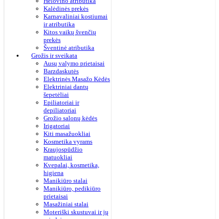
Helovino atributika
Kalėdinės prekės
Karnavaliniai kostiumai
ir atributika
Kitos vaikų švenčių
prekės
Šventinė atributika
Grožis ir sveikata
Ausų valymo prietaisai
Barzdaskutės
Elektrinės Masažo Kėdės
Elektriniai dantų
šepetėliai
Epiliatoriai ir
depiliatoriai
Grožio salonų kėdės
Irigatoriai
Kiti masažuokliai
Kosmetika vyrams
Kraujospūdžio
matuokliai
Kvepalai, kosmetika,
higiena
Manikiūro stalai
Manikiūro, pedikiūro
prietaisai
Masažiniai stalai
Moteriški skustuvai ir jų