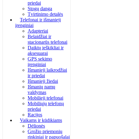
priedai
Stogų danga
Tvirtinimo detalės
Telefonai ir išmanieji
įrenginiai
Adapteriai
Belaidžiai ir
stacionarūs telefonai
Daiktų ieškikliai ir
aksesuarai
GPS sekimo
įrenginiai
Išmanieji laikrodžiai
ir priedai
Išmanieji žiedai
Išmanių namų
valdymas
Mobilieji telefonai
Mobiliųjų telefonų
priedai
Racijos
Vaikams ir kūdikiams
Dėlionės
Grožio priemonių
rinkiniai ir papuošalai