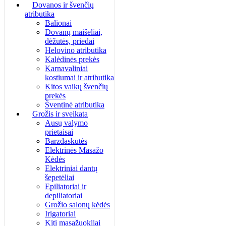
Dovanos ir švenčių
atributika
Balionai
Dovanų maišeliai,
dėžutės, priedai
Helovino atributika
Kalėdinės prekės
Karnavaliniai
kostiumai ir atributika
Kitos vaikų švenčių
prekės
Šventinė atributika
Grožis ir sveikata
Ausų valymo
prietaisai
Barzdaskutės
Elektrinės Masažo
Kėdės
Elektriniai dantų
šepetėliai
Epiliatoriai ir
depiliatoriai
Grožio salonų kėdės
Irigatoriai
Kiti masažuokliai