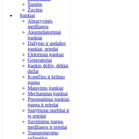
Šunims
Žuvims
Įrankiai
Abrazyvinės
medžiagos
Akumuliatoriniai
įrankiai
Dažymo ir apdailos
įrankiai, priedai
Elektriniai įrankiai
Generatoriai
Įrankių dėžės, dėklai,
diržai
Kopėčios ir kėlimo
įranga
Matavimo įrankiai
Mechaniniai įrankiai
Pneumatiniai įrankiai,
įranga ir priedai
Statybiniai siurbliai ir
jų priedai
Suvirinimo įranga,
medžiagos ir priedai
Transportavimo
vežimėliai