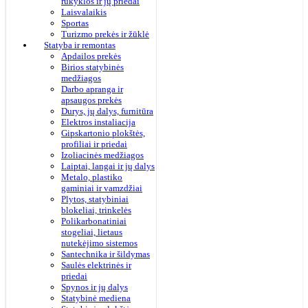
rūkyklos ir jų priedai
Laisvalaikis
Sportas
Turizmo prekės ir žūklė
Statyba ir remontas
Apdailos prekės
Birios statybinės
medžiagos
Darbo apranga ir
apsaugos prekės
Durys, jų dalys, furnitūra
Elektros instaliacija
Gipskartonio plokštės,
profiliai ir priedai
Izoliacinės medžiagos
Laiptai, langai ir jų dalys
Metalo, plastiko
gaminiai ir vamzdžiai
Plytos, statybiniai
blokeliai, trinkelės
Polikarbonatiniai
stogeliai, lietaus
nutekėjimo sistemos
Santechnika ir šildymas
Saulės elektrinės ir
priedai
Spynos ir jų dalys
Statybinė mediena