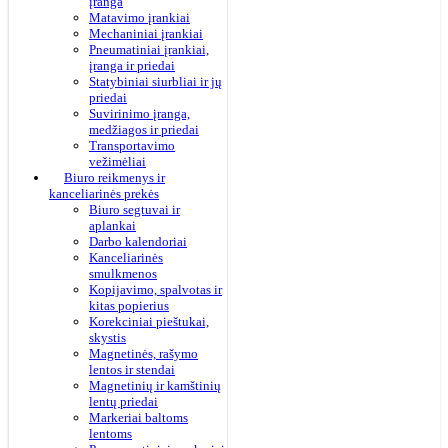
įranga
Matavimo įrankiai
Mechaniniai įrankiai
Pneumatiniai įrankiai,
įranga ir priedai
Statybiniai siurbliai ir jų
priedai
Suvirinimo įranga,
medžiagos ir priedai
Transportavimo
vežimėliai
Biuro reikmenys ir
kanceliarinės prekės
Biuro segtuvai ir
aplankai
Darbo kalendoriai
Kanceliarinės
smulkmenos
Kopijavimo, spalvotas ir
kitas popierius
Korekciniai pieštukai,
skystis
Magnetinės, rašymo
lentos ir stendai
Magnetinių ir kamštinių
lentų priedai
Markeriai baltoms
lentoms