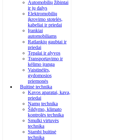
Automobilių žibintai
ir jų dalys
Elektromobilių
įkrovimo stotelės,
kabeliai ir priedai
Įrankiai
automobiliams
Ratlankių gaubtai ir
priedai
Tepalai ir alyvos
Transportavimo ir
kėlimo įranga
Vaistinėlės,
gydomosios
priemonės
Buitinė technika
Kavos aparatai, kava,
priedai
Namų technika
Šildymo, klimato
kontrolės technika
Smulki virtuvės
technika
Stambi buitinė
technika