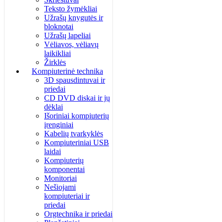
Teksto žymėkliai
Užrašų knygutės ir
bloknotai
Užrašų lapeliai
Vėliavos, vėliavų
laikikliai
Žirklės
Kompiuterinė technika
3D spausdintuvai ir
priedai
CD DVD diskai ir jų
dėklai
Išoriniai kompiuterių
įrenginiai
Kabelių tvarkyklės
Kompiuteriniai USB
laidai
Kompiuterių
komponentai
Monitoriai
Nešiojami
kompiuteriai ir
priedai
Orgtechnika ir priedai