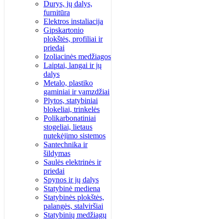
Durys, jų dalys,
furnitūra
Elektros instaliacija
Gipskartonio
plokštės, profiliai ir
priedai
Izoliacinės medžiagos
Laiptai, langai ir jų
dalys
Metalo, plastiko
gaminiai ir vamzdžiai
Plytos, statybiniai
blokeliai, trinkelės
Polikarbonatiniai
stogeliai, lietaus
nutekėjimo sistemos
Santechnika ir
šildymas
Saulės elektrinės ir
priedai
Spynos ir jų dalys
Statybinė mediena
Statybinės plokštės,
palangės, stalviršiai
Statybinių medžiagų