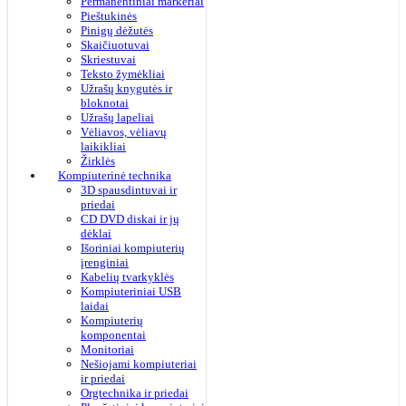
Permanentiniai markeriai
Pieštukinės
Pinigų dėžutės
Skaičiuotuvai
Skriestuvai
Teksto žymėkliai
Užrašų knygutės ir
bloknotai
Užrašų lapeliai
Vėliavos, vėliavų
laikikliai
Žirklės
Kompiuterinė technika
3D spausdintuvai ir
priedai
CD DVD diskai ir jų
dėklai
Išoriniai kompiuterių
įrenginiai
Kabelių tvarkyklės
Kompiuteriniai USB
laidai
Kompiuterių
komponentai
Monitoriai
Nešiojami kompiuteriai
ir priedai
Orgtechnika ir priedai