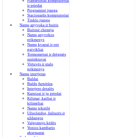
Planšetiniai kompiuteriai
ir priedai
Programinė įranga
Stacionarūs kompiuteriai
Tinklo įranga
Namų apyvoka ir buitis
Buitinė chemija
Namų apyvokos
reikmenys
Namų kvapai ir oro
gaivikliai
Termometrai ir drėgmės
surinktuvai
Virtuvės ir stalo
reikmenys
Namų interjeras
Baldai
Baldų furnitūra
Interjero detalės
Karnizai ir jų priedai
Kilimai, kailiai ir
kilimėliai
Namų tekstilė
Užuolaidos, žaliuzės ir
uždangos
Valgomojo kėdės
Vonios kambario
aksesuarai