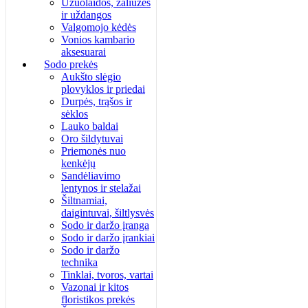
Užuolaidos, žaliuzės
ir uždangos
Valgomojo kėdės
Vonios kambario
aksesuarai
Sodo prekės
Aukšto slėgio
plovyklos ir priedai
Durpės, trąšos ir
sėklos
Lauko baldai
Oro šildytuvai
Priemonės nuo
kenkėjų
Sandėliavimo
lentynos ir stelažai
Šiltnamiai,
daigintuvai, šiltlysvės
Sodo ir daržo įranga
Sodo ir daržo įrankiai
Sodo ir daržo
technika
Tinklai, tvoros, vartai
Vazonai ir kitos
floristikos prekės