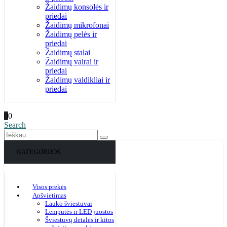
Žaidimų konsolės ir
priedai
Žaidimų mikrofonai
Žaidimų pelės ir
priedai
Žaidimų stalai
Žaidimų vairai ir
priedai
Žaidimų valdikliai ir
priedai
0
0
Search
KATEGORIJOS
Visos prekės
Apšvietimas
Lauko šviestuvai
Lemputės ir LED juostos
Šviestuvų detalės ir kitos