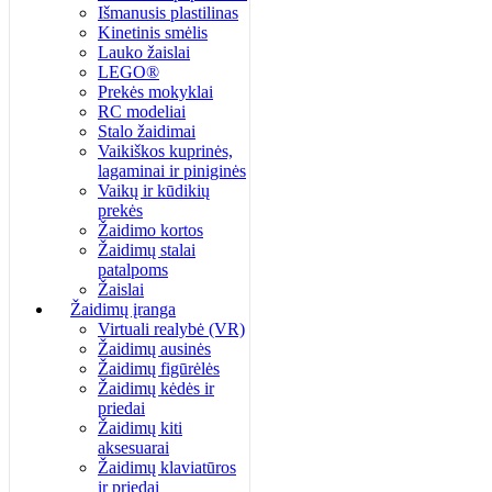
Išmanusis plastilinas
Kinetinis smėlis
Lauko žaislai
LEGO®
Prekės mokyklai
RC modeliai
Stalo žaidimai
Vaikiškos kuprinės,
lagaminai ir piniginės
Vaikų ir kūdikių
prekės
Žaidimo kortos
Žaidimų stalai
patalpoms
Žaislai
Žaidimų įranga
Virtuali realybė (VR)
Žaidimų ausinės
Žaidimų figūrėlės
Žaidimų kėdės ir
priedai
Žaidimų kiti
aksesuarai
Žaidimų klaviatūros
ir priedai