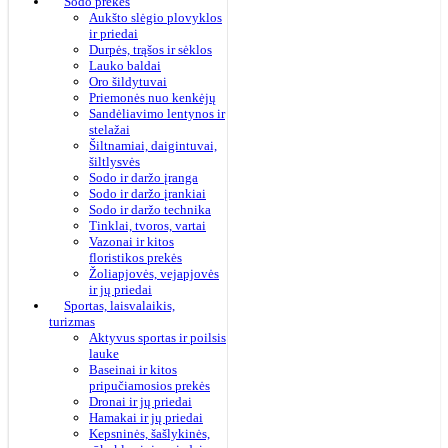
Sodo prekės
Aukšto slėgio plovyklos
ir priedai
Durpės, trąšos ir sėklos
Lauko baldai
Oro šildytuvai
Priemonės nuo kenkėjų
Sandėliavimo lentynos ir
stelažai
Šiltnamiai, daigintuvai,
šiltlysvės
Sodo ir daržo įranga
Sodo ir daržo įrankiai
Sodo ir daržo technika
Tinklai, tvoros, vartai
Vazonai ir kitos
floristikos prekės
Žoliapjovės, vejapjovės
ir jų priedai
Sportas, laisvalaikis,
turizmas
Aktyvus sportas ir poilsis
lauke
Baseinai ir kitos
pripučiamosios prekės
Dronai ir jų priedai
Hamakai ir jų priedai
Kepsninės, šašlykinės,