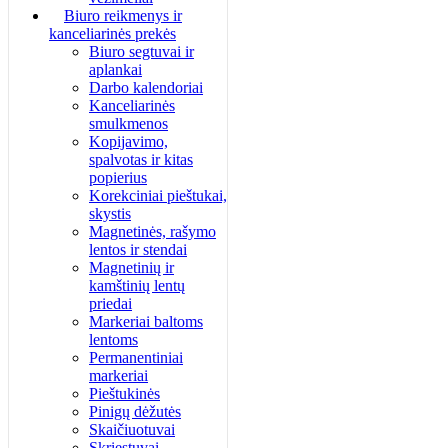
Biuro reikmenys ir
kanceliarinės prekės
Biuro segtuvai ir
aplankai
Darbo kalendoriai
Kanceliarinės
smulkmenos
Kopijavimo,
spalvotas ir kitas
popierius
Korekciniai pieštukai,
skystis
Magnetinės, rašymo
lentos ir stendai
Magnetinių ir
kamštinių lentų
priedai
Markeriai baltoms
lentoms
Permanentiniai
markeriai
Pieštukinės
Pinigų dėžutės
Skaičiuotuvai
Skriestuvai