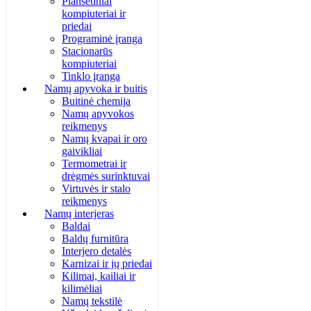
Planšetiniai
kompiuteriai ir
priedai
Programinė įranga
Stacionarūs
kompiuteriai
Tinklo įranga
Namų apyvoka ir buitis
Buitinė chemija
Namų apyvokos
reikmenys
Namų kvapai ir oro
gaivikliai
Termometrai ir
drėgmės surinktuvai
Virtuvės ir stalo
reikmenys
Namų interjeras
Baldai
Baldų furnitūra
Interjero detalės
Karnizai ir jų priedai
Kilimai, kailiai ir
kilimėliai
Namų tekstilė