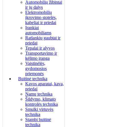
Automobilių žibintai
ir jų dalys
Elektromobilių
įkrovimo stotelės,
kabeliai ir priedai
Įrankiai
automobiliams
Ratlankių gaubtai ir
priedai
Tepalai ir alyvos
Transportavimo ir
kėlimo įranga
Vaistinėlės,
gydomosios
priemonės
Buitinė technika
Kavos aparatai, kava,
priedai
Namų technika
Šildymo, klimato
kontrolės technika
Smulki virtuvės
technika
Stambi buitinė
technika