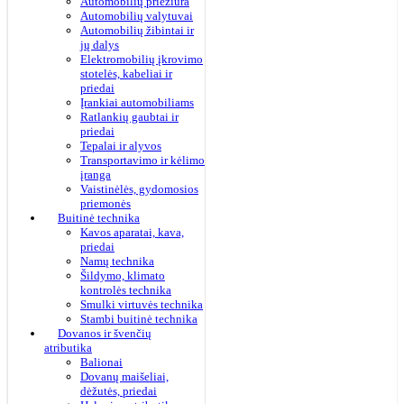
Automobilių priežiūra
Automobilių valytuvai
Automobilių žibintai ir
jų dalys
Elektromobilių įkrovimo
stotelės, kabeliai ir
priedai
Įrankiai automobiliams
Ratlankių gaubtai ir
priedai
Tepalai ir alyvos
Transportavimo ir kėlimo
įranga
Vaistinėlės, gydomosios
priemonės
Buitinė technika
Kavos aparatai, kava,
priedai
Namų technika
Šildymo, klimato
kontrolės technika
Smulki virtuvės technika
Stambi buitinė technika
Dovanos ir švenčių
atributika
Balionai
Dovanų maišeliai,
dėžutės, priedai