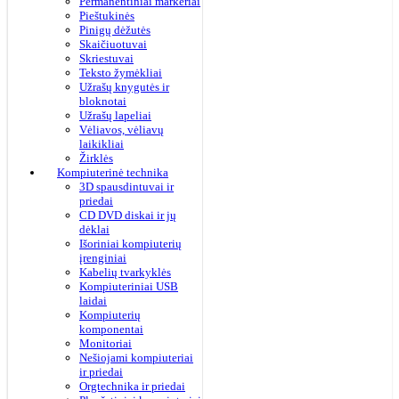
Permanentiniai markeriai
Pieštukinės
Pinigų dėžutės
Skaičiuotuvai
Skriestuvai
Teksto žymėkliai
Užrašų knygutės ir
bloknotai
Užrašų lapeliai
Vėliavos, vėliavų
laikikliai
Žirklės
Kompiuterinė technika
3D spausdintuvai ir
priedai
CD DVD diskai ir jų
dėklai
Išoriniai kompiuterių
įrenginiai
Kabelių tvarkyklės
Kompiuteriniai USB
laidai
Kompiuterių
komponentai
Monitoriai
Nešiojami kompiuteriai
ir priedai
Orgtechnika ir priedai