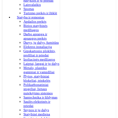
rūkyklos ir jų priedai
Laisvalaikis
Sportas
Turizmo prekės ir žūklė
Statyba ir remontas
Apdailos prekės
Birios statybinės
medžiagos
Darbo apranga ir
apsaugos prekės
Durys, jų dalys, furnitūra
Elektros instaliacija
Gipskartonio plokštės,
profiliai ir priedai
Izoliacinės medžiagos
Laiptai, langai ir jų dalys
Metalo, plastiko
gaminiai ir vamzdžiai
Plytos, statybiniai
blokeliai, trinkelės
Polikarbonatiniai
stogeliai, lietaus
nutekėjimo sistemos
Santechnika ir šildymas
Saulės elektrinės ir
priedai
Spynos ir jų dalys
Statybinė mediena