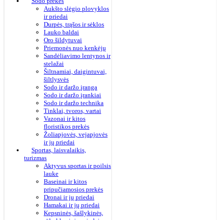
Sodo prekės
Aukšto slėgio plovyklos
ir priedai
Durpės, trąšos ir sėklos
Lauko baldai
Oro šildytuvai
Priemonės nuo kenkėjų
Sandėliavimo lentynos ir
stelažai
Šiltnamiai, daigintuvai,
šiltlysvės
Sodo ir daržo įranga
Sodo ir daržo įrankiai
Sodo ir daržo technika
Tinklai, tvoros, vartai
Vazonai ir kitos
floristikos prekės
Žoliapjovės, vejapjovės
ir jų priedai
Sportas, laisvalaikis,
turizmas
Aktyvus sportas ir poilsis
lauke
Baseinai ir kitos
pripučiamosios prekės
Dronai ir jų priedai
Hamakai ir jų priedai
Kepsninės, šašlykinės,