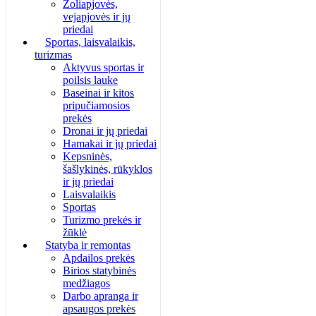
Žoliapjovės,
vejapjovės ir jų
priedai
Sportas, laisvalaikis,
turizmas
Aktyvus sportas ir
poilsis lauke
Baseinai ir kitos
pripučiamosios
prekės
Dronai ir jų priedai
Hamakai ir jų priedai
Kepsninės,
šašlykinės, rūkyklos
ir jų priedai
Laisvalaikis
Sportas
Turizmo prekės ir
žūklė
Statyba ir remontas
Apdailos prekės
Birios statybinės
medžiagos
Darbo apranga ir
apsaugos prekės