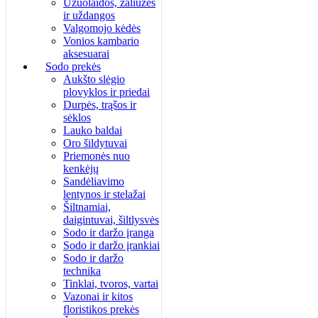
Užuolaidos, žaliuzės
ir uždangos
Valgomojo kėdės
Vonios kambario
aksesuarai
Sodo prekės
Aukšto slėgio
plovyklos ir priedai
Durpės, trąšos ir
sėklos
Lauko baldai
Oro šildytuvai
Priemonės nuo
kenkėjų
Sandėliavimo
lentynos ir stelažai
Šiltnamiai,
daigintuvai, šiltlysvės
Sodo ir daržo įranga
Sodo ir daržo įrankiai
Sodo ir daržo
technika
Tinklai, tvoros, vartai
Vazonai ir kitos
floristikos prekės