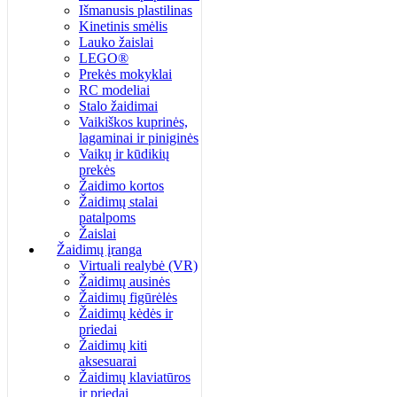
Išmanusis plastilinas
Kinetinis smėlis
Lauko žaislai
LEGO®
Prekės mokyklai
RC modeliai
Stalo žaidimai
Vaikiškos kuprinės,
lagaminai ir piniginės
Vaikų ir kūdikių
prekės
Žaidimo kortos
Žaidimų stalai
patalpoms
Žaislai
Žaidimų įranga
Virtuali realybė (VR)
Žaidimų ausinės
Žaidimų figūrėlės
Žaidimų kėdės ir
priedai
Žaidimų kiti
aksesuarai
Žaidimų klaviatūros
ir priedai