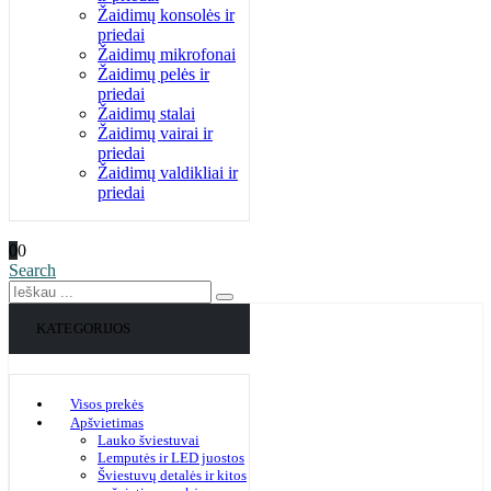
Žaidimų konsolės ir
priedai
Žaidimų mikrofonai
Žaidimų pelės ir
priedai
Žaidimų stalai
Žaidimų vairai ir
priedai
Žaidimų valdikliai ir
priedai
0
0
Search
KATEGORIJOS
Visos prekės
Apšvietimas
Lauko šviestuvai
Lemputės ir LED juostos
Šviestuvų detalės ir kitos