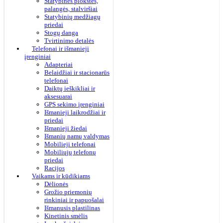
Statybinės plokštės,
palangės, stalviršiai
Statybinių medžiagų
priedai
Stogų danga
Tvirtinimo detalės
Telefonai ir išmanieji
įrenginiai
Adapteriai
Belaidžiai ir stacionarūs
telefonai
Daiktų ieškikliai ir
aksesuarai
GPS sekimo įrenginiai
Išmanieji laikrodžiai ir
priedai
Išmanieji žiedai
Išmanių namų valdymas
Mobilieji telefonai
Mobiliųjų telefonų
priedai
Racijos
Vaikams ir kūdikiams
Dėlionės
Grožio priemonių
rinkiniai ir papuošalai
Išmanusis plastilinas
Kinetinis smėlis