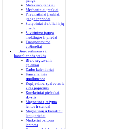
įranga
Matavimo įrankiai
Mechaniniai įrankiai
Pneumatiniai įrankiai,
įranga ir priedai
Statybiniai siurbliai ir jų
priedai
Suvirinimo įranga,
medžiagos ir priedai
Transportavimo
vežimėliai
Biuro reikmenys ir
kanceliarinės prekės
Biuro segtuvai ir
aplankai
Darbo kalendoriai
Kanceliarinės
smulkmenos
Kopijavimo, spalvotas ir
kitas popierius
Korekciniai pieštukai,
skystis
Magnetinės, rašymo
lentos ir stendai
Magnetinių ir kamštinių
lentų priedai
Markeriai baltoms
lentoms