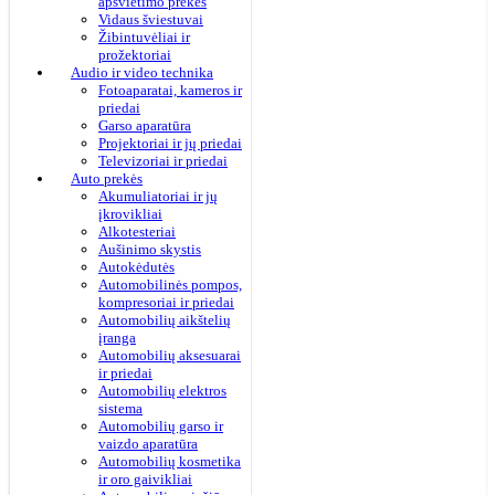
apšvietimo prekės
Vidaus šviestuvai
Žibintuvėliai ir
prožektoriai
Audio ir video technika
Fotoaparatai, kameros ir
priedai
Garso aparatūra
Projektoriai ir jų priedai
Televizoriai ir priedai
Auto prekės
Akumuliatoriai ir jų
įkrovikliai
Alkotesteriai
Aušinimo skystis
Autokėdutės
Automobilinės pompos,
kompresoriai ir priedai
Automobilių aikštelių
įranga
Automobilių aksesuarai
ir priedai
Automobilių elektros
sistema
Automobilių garso ir
vaizdo aparatūra
Automobilių kosmetika
ir oro gaivikliai