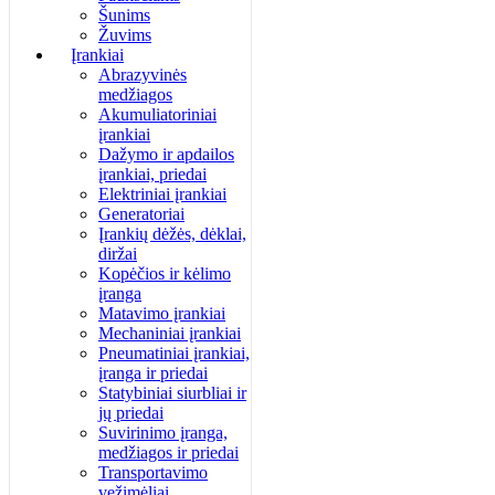
Šunims
Žuvims
Įrankiai
Abrazyvinės
medžiagos
Akumuliatoriniai
įrankiai
Dažymo ir apdailos
įrankiai, priedai
Elektriniai įrankiai
Generatoriai
Įrankių dėžės, dėklai,
diržai
Kopėčios ir kėlimo
įranga
Matavimo įrankiai
Mechaniniai įrankiai
Pneumatiniai įrankiai,
įranga ir priedai
Statybiniai siurbliai ir
jų priedai
Suvirinimo įranga,
medžiagos ir priedai
Transportavimo
vežimėliai