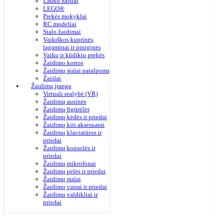
Lauko žaislai
LEGO®
Prekės mokyklai
RC modeliai
Stalo žaidimai
Vaikiškos kuprinės,
lagaminai ir piniginės
Vaikų ir kūdikių prekės
Žaidimo kortos
Žaidimų stalai patalpoms
Žaislai
Žaidimų įranga
Virtuali realybė (VR)
Žaidimų ausinės
Žaidimų figūrėlės
Žaidimų kėdės ir priedai
Žaidimų kiti aksesuarai
Žaidimų klaviatūros ir
priedai
Žaidimų konsolės ir
priedai
Žaidimų mikrofonai
Žaidimų pelės ir priedai
Žaidimų stalai
Žaidimų vairai ir priedai
Žaidimų valdikliai ir
priedai