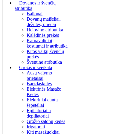
Dovanos ir švenčių
atributika
Balionai
Dovanų maišeliai,
dėžutės, priedai
Helovino atributika
Kalėdinės prekės
Karnavaliniai
kostiumai ir atributika
Kitos vaikų švenčių
prekės
Šventinė atributika
Grožis ir sveikata
Ausų valymo
prietaisai
Barzdaskutės
Elektrinės Masažo
Kėdės
Elektriniai dantų
šepetėliai
Epiliatoriai ir
depiliatoriai
Grožio salonų kėdės
Irigatoriai
Kiti masažuokliai