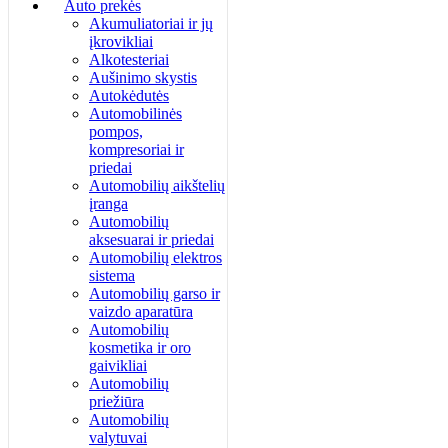
Auto prekės
Akumuliatoriai ir jų
įkrovikliai
Alkotesteriai
Aušinimo skystis
Autokėdutės
Automobilinės
pompos,
kompresoriai ir
priedai
Automobilių aikštelių
įranga
Automobilių
aksesuarai ir priedai
Automobilių elektros
sistema
Automobilių garso ir
vaizdo aparatūra
Automobilių
kosmetika ir oro
gaivikliai
Automobilių
priežiūra
Automobilių
valytuvai