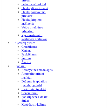
priedai
Pėdų masažuokliai
Plaukų džiovintuvai
Plaukų formavimo
prietaisai
Plaukų kirpimo
mašinėlės
Veido priežiūros
prietaisai
Vyr. skustuvai ir
skutimosi peiliukai
Gyvūnų prekės
Graužikams
Katėms
Paukščiams
Šunims
Žuvims
Įrankiai
Abrazyvinės medžiagos
Akumuliatoriniai
įrankiai
Dažymo ir apdailos
įrankiai, priedai
Elektriniai įrankiai
Generatoriai
Įrankių dėžės, dėklai,
diržai
Kopėčios ir kėlimo