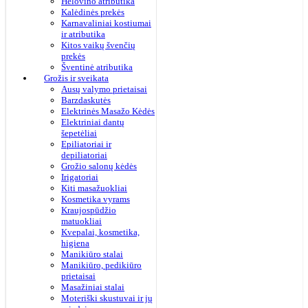
Helovino atributika
Kalėdinės prekės
Karnavaliniai kostiumai
ir atributika
Kitos vaikų švenčių
prekės
Šventinė atributika
Grožis ir sveikata
Ausų valymo prietaisai
Barzdaskutės
Elektrinės Masažo Kėdės
Elektriniai dantų
šepetėliai
Epiliatoriai ir
depiliatoriai
Grožio salonų kėdės
Irigatoriai
Kiti masažuokliai
Kosmetika vyrams
Kraujospūdžio
matuokliai
Kvepalai, kosmetika,
higiena
Manikiūro stalai
Manikiūro, pedikiūro
prietaisai
Masažiniai stalai
Moteriški skustuvai ir jų