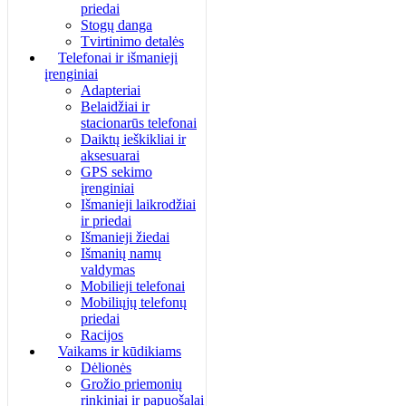
priedai
Stogų danga
Tvirtinimo detalės
Telefonai ir išmanieji
įrenginiai
Adapteriai
Belaidžiai ir
stacionarūs telefonai
Daiktų ieškikliai ir
aksesuarai
GPS sekimo
įrenginiai
Išmanieji laikrodžiai
ir priedai
Išmanieji žiedai
Išmanių namų
valdymas
Mobilieji telefonai
Mobiliųjų telefonų
priedai
Racijos
Vaikams ir kūdikiams
Dėlionės
Grožio priemonių
rinkiniai ir papuošalai