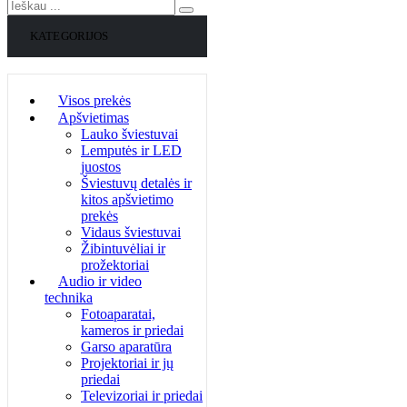
KATEGORIJOS
Visos prekės
Apšvietimas
Lauko šviestuvai
Lemputės ir LED
juostos
Šviestuvų detalės ir
kitos apšvietimo
prekės
Vidaus šviestuvai
Žibintuvėliai ir
prožektoriai
Audio ir video
technika
Fotoaparatai,
kameros ir priedai
Garso aparatūra
Projektoriai ir jų
priedai
Televizoriai ir priedai