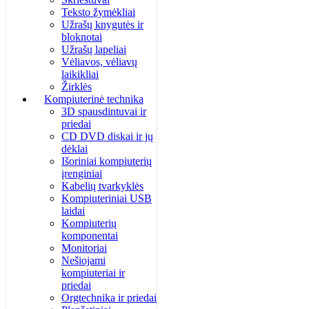
Teksto žymėkliai
Užrašų knygutės ir
bloknotai
Užrašų lapeliai
Vėliavos, vėliavų
laikikliai
Žirklės
Kompiuterinė technika
3D spausdintuvai ir
priedai
CD DVD diskai ir jų
dėklai
Išoriniai kompiuterių
įrenginiai
Kabelių tvarkyklės
Kompiuteriniai USB
laidai
Kompiuterių
komponentai
Monitoriai
Nešiojami
kompiuteriai ir
priedai
Orgtechnika ir priedai