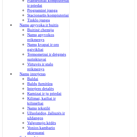
Planšetiniai kompiuteriai
ir priedai
Programinė įranga
Stacionarūs kompiuteriai
Tinklo įranga
Namų apyvoka ir buitis
Buitinė chemija
Namų apyvokos
reikmenys
Namų kvapai ir oro
gaivikliai
Termometrai ir drėgmės
surinktuvai
Virtuvės ir stalo
reikmenys
Namų interjeras
Baldai
Baldų furnitūra
Interjero detalės
Karnizai ir jų priedai
Kilimai, kailiai ir
kilimėliai
Namų tekstilė
Užuolaidos, žaliuzės ir
uždangos
Valgomojo kėdės
Vonios kambario
aksesuarai