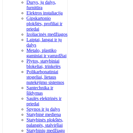
Durys, jų dalys,
furnitūra
Elektros instaliacija
Gipskartonio
plokštės, profiliai ir
priedai
Izoliacinės medžiagos
Laiptai, langai ir jų
dalys
Metalo, plastiko
gaminiai ir vamzdžiai
Plytos, statybiniai
blokeliai, trinkelės
Polikarbonatiniai
stogeliai, lietaus
nutekėjimo sistemos
Santechnika ir
šildymas
Saulės elektrinės ir
priedai
Spynos ir jų dalys
Statybinė mediena
Statybinės plokštės,
palangės, stalviršiai
Statybinių medžiagų