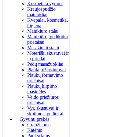
Kosmetika vyrams
Kraujospūdžio
matuokliai
Kvepalai, kosmetika,
higiena
Manikiūro stalai
Manikiūro, pedikiūro
prietaisai
Masažiniai stalai
Moteriški skustuvai ir
jų priedai
Pėdų masažuokliai
Plaukų džiovintuvai
Plaukų formavimo
prietaisai
Plaukų kirpimo
mašinėlės
Veido priežiūros
prietaisai
Vyr. skustuvai ir
skutimosi peiliukai
Gyvūnų prekės
Graužikams
Katėms
Paukščiams