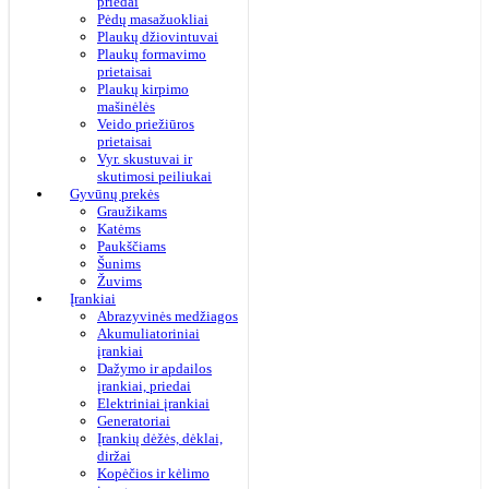
priedai
Pėdų masažuokliai
Plaukų džiovintuvai
Plaukų formavimo
prietaisai
Plaukų kirpimo
mašinėlės
Veido priežiūros
prietaisai
Vyr. skustuvai ir
skutimosi peiliukai
Gyvūnų prekės
Graužikams
Katėms
Paukščiams
Šunims
Žuvims
Įrankiai
Abrazyvinės medžiagos
Akumuliatoriniai
įrankiai
Dažymo ir apdailos
įrankiai, priedai
Elektriniai įrankiai
Generatoriai
Įrankių dėžės, dėklai,
diržai
Kopėčios ir kėlimo