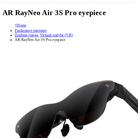
AR RayNeo Air 3S Pro eyepiece
Home
Parduotuvė internete
Žaidimų įranga
,
Virtuali realybė (VR)
AR RayNeo Air 3S Pro eyepiece