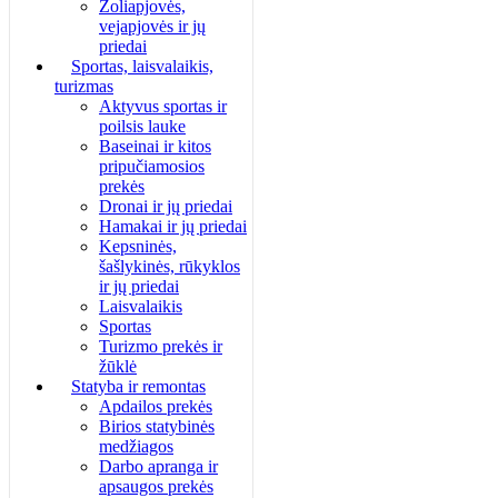
Žoliapjovės,
vejapjovės ir jų
priedai
Sportas, laisvalaikis,
turizmas
Aktyvus sportas ir
poilsis lauke
Baseinai ir kitos
pripučiamosios
prekės
Dronai ir jų priedai
Hamakai ir jų priedai
Kepsninės,
šašlykinės, rūkyklos
ir jų priedai
Laisvalaikis
Sportas
Turizmo prekės ir
žūklė
Statyba ir remontas
Apdailos prekės
Birios statybinės
medžiagos
Darbo apranga ir
apsaugos prekės