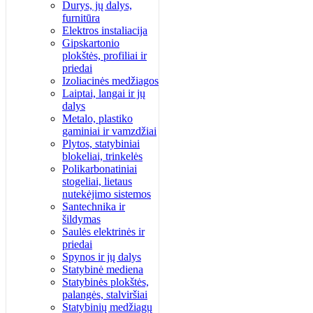
Durys, jų dalys,
furnitūra
Elektros instaliacija
Gipskartonio
plokštės, profiliai ir
priedai
Izoliacinės medžiagos
Laiptai, langai ir jų
dalys
Metalo, plastiko
gaminiai ir vamzdžiai
Plytos, statybiniai
blokeliai, trinkelės
Polikarbonatiniai
stogeliai, lietaus
nutekėjimo sistemos
Santechnika ir
šildymas
Saulės elektrinės ir
priedai
Spynos ir jų dalys
Statybinė mediena
Statybinės plokštės,
palangės, stalviršiai
Statybinių medžiagų