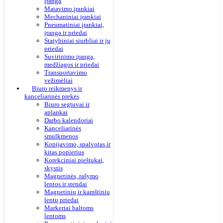
įranga
Matavimo įrankiai
Mechaniniai įrankiai
Pneumatiniai įrankiai,
įranga ir priedai
Statybiniai siurbliai ir jų
priedai
Suvirinimo įranga,
medžiagos ir priedai
Transportavimo
vežimėliai
Biuro reikmenys ir
kanceliarinės prekės
Biuro segtuvai ir
aplankai
Darbo kalendoriai
Kanceliarinės
smulkmenos
Kopijavimo, spalvotas ir
kitas popierius
Korekciniai pieštukai,
skystis
Magnetinės, rašymo
lentos ir stendai
Magnetinių ir kamštinių
lentų priedai
Markeriai baltoms
lentoms