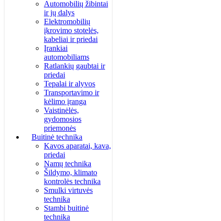
Automobilių žibintai
ir jų dalys
Elektromobilių
įkrovimo stotelės,
kabeliai ir priedai
Įrankiai
automobiliams
Ratlankių gaubtai ir
priedai
Tepalai ir alyvos
Transportavimo ir
kėlimo įranga
Vaistinėlės,
gydomosios
priemonės
Buitinė technika
Kavos aparatai, kava,
priedai
Namų technika
Šildymo, klimato
kontrolės technika
Smulki virtuvės
technika
Stambi buitinė
technika