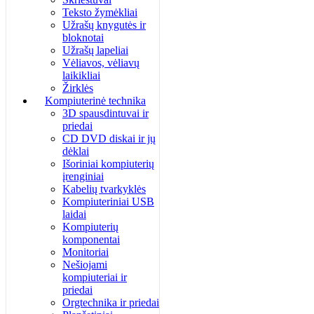
Teksto žymėkliai
Užrašų knygutės ir
bloknotai
Užrašų lapeliai
Vėliavos, vėliavų
laikikliai
Žirklės
Kompiuterinė technika
3D spausdintuvai ir
priedai
CD DVD diskai ir jų
dėklai
Išoriniai kompiuterių
įrenginiai
Kabelių tvarkyklės
Kompiuteriniai USB
laidai
Kompiuterių
komponentai
Monitoriai
Nešiojami
kompiuteriai ir
priedai
Orgtechnika ir priedai