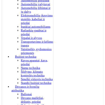
Automobilių priežiūra
Automobilių valytuvai
Automobilių žibintai ir
jų dalys
Elektromobilių įkrovimo
stotelės, kabeliai ir
priedai
Įrankiai automobiliams
Ratlankių gaubtai ir
priedai
Tepalai ir alyvos
Transportavimo ir kėlimo
įranga
Vaistinėlės, gydomosios
priemonės
Buitinė technika
Kavos aparatai, kava,
priedai
Namų technika
Šildymo, klimato
kontrolės technika
Smulki virtuvės technika
Stambi buitinė technika
Dovanos ir švenčių
atributika
Balionai
Dovanų maišeliai,
dėžutės, priedai