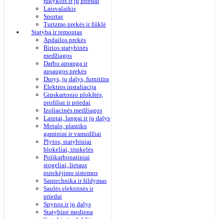
rūkyklos ir jų priedai
Laisvalaikis
Sportas
Turizmo prekės ir žūklė
Statyba ir remontas
Apdailos prekės
Birios statybinės
medžiagos
Darbo apranga ir
apsaugos prekės
Durys, jų dalys, furnitūra
Elektros instaliacija
Gipskartonio plokštės,
profiliai ir priedai
Izoliacinės medžiagos
Laiptai, langai ir jų dalys
Metalo, plastiko
gaminiai ir vamzdžiai
Plytos, statybiniai
blokeliai, trinkelės
Polikarbonatiniai
stogeliai, lietaus
nutekėjimo sistemos
Santechnika ir šildymas
Saulės elektrinės ir
priedai
Spynos ir jų dalys
Statybinė mediena