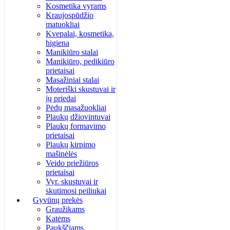
Kosmetika vyrams
Kraujospūdžio
matuokliai
Kvepalai, kosmetika,
higiena
Manikiūro stalai
Manikiūro, pedikiūro
prietaisai
Masažiniai stalai
Moteriški skustuvai ir
jų priedai
Pėdų masažuokliai
Plaukų džiovintuvai
Plaukų formavimo
prietaisai
Plaukų kirpimo
mašinėlės
Veido priežiūros
prietaisai
Vyr. skustuvai ir
skutimosi peiliukai
Gyvūnų prekės
Graužikams
Katėms
Paukščiams