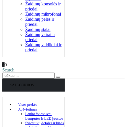
Žaidimų konsolės ir
priedai
Žaidimų mikrofonai
Žaidimų pelės ir
priedai
Žaidimų stalai
Žaidimų vairai ir
priedai
Žaidimų valdikliai ir
priedai
0
0
Search
KATEGORIJOS
Visos prekės
Apšvietimas
Lauko šviestuvai
Lemputės ir LED juostos
Šviestuvų detalės ir kitos