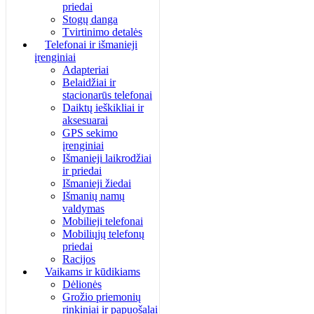
priedai
Stogų danga
Tvirtinimo detalės
Telefonai ir išmanieji
įrenginiai
Adapteriai
Belaidžiai ir
stacionarūs telefonai
Daiktų ieškikliai ir
aksesuarai
GPS sekimo
įrenginiai
Išmanieji laikrodžiai
ir priedai
Išmanieji žiedai
Išmanių namų
valdymas
Mobilieji telefonai
Mobiliųjų telefonų
priedai
Racijos
Vaikams ir kūdikiams
Dėlionės
Grožio priemonių
rinkiniai ir papuošalai