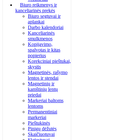
Biuro reikmenys ir
kanceliarinės prekės
Biuro segtuvai ir
aplankai
Darbo kalendoriai
Kanceliarinės
smulkmenos
Kopijavimo,
spalvotas ir kitas
popierius
Korekciniai pieštukai,
skystis
Magnetinės, rašymo
lentos ir stendai
Magnetinių ir
kamštinių lentų
priedai
Markeriai baltoms
lentoms
Permanentiniai
markeriai
Pieštukinės
Pinigų dėžutės
Skaičiuotuvai
Skriestuvai