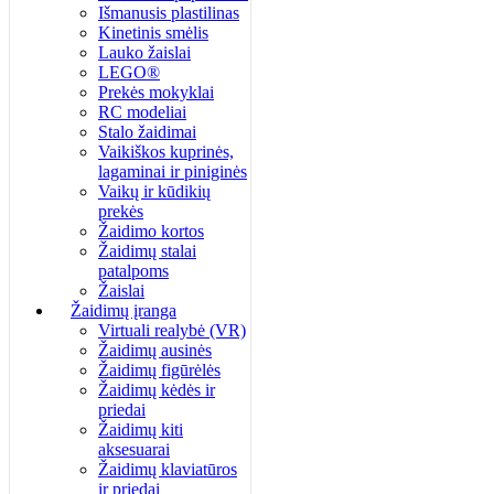
Išmanusis plastilinas
Kinetinis smėlis
Lauko žaislai
LEGO®
Prekės mokyklai
RC modeliai
Stalo žaidimai
Vaikiškos kuprinės,
lagaminai ir piniginės
Vaikų ir kūdikių
prekės
Žaidimo kortos
Žaidimų stalai
patalpoms
Žaislai
Žaidimų įranga
Virtuali realybė (VR)
Žaidimų ausinės
Žaidimų figūrėlės
Žaidimų kėdės ir
priedai
Žaidimų kiti
aksesuarai
Žaidimų klaviatūros
ir priedai