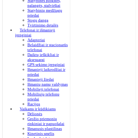
Statybinės plokštės,
palangės, stalviršiai
Statybinių medžiagų
priedai
Stogų danga
Tvirtinimo detalės
Telefonai ir išmanieji
įrenginiai
Adapteriai
Belaidžiai ir stacionarūs
telefonai
Daiktų ieškikliai ir
aksesuarai
GPS sekimo įrenginiai
Išmanieji laikrodžiai ir
priedai
Išmanieji žiedai
Išmanių namų valdymas
Mobilieji telefonai
Mobiliųjų telefonų
priedai
Racijos
Vaikams ir kūdikiams
Dėlionės
Grožio priemonių
rinkiniai ir papuošalai
Išmanusis plastilinas
Kinetinis smėlis