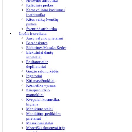
Helovino atributika
Kalėdinės prekės
Karnavaliniai kostiumai
ir atributika
Kitos vaikų švenčių
prekės
Šventinė atributika
Grožis ir sveikata
Ausų valymo prietaisai
Barzdaskutės
Elektrinės Masažo Kėdės
Elektriniai dantų
šepetėliai
Epiliatoriai ir
depiliatoriai
Grožio salonų kėdės
Irigatoriai
Kiti masažuokliai
Kosmetika vyrams
Kraujospūdžio
matuokliai
Kvepalai, kosmetika,
higiena
Manikiūro stalai
Manikiūro, pedikiūro
prietaisai
Masažiniai stalai
Moteriški skustuvai ir jų