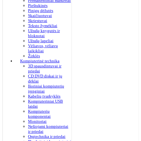
Permanentiniai markeriai
Pieštukinės
Pinigų dėžutės
Skaičiuotuvai
Skriestuvai
Teksto žymėkliai
Užrašų knygutės ir
bloknotai
Užrašų lapeliai
Vėliavos, vėliavų
laikikliai
Žirklės
Kompiuterinė technika
3D spausdintuvai ir
priedai
CD DVD diskai ir jų
dėklai
Išoriniai kompiuterių
įrenginiai
Kabelių tvarkyklės
Kompiuteriniai USB
laidai
Kompiuterių
komponentai
Monitoriai
Nešiojami kompiuteriai
ir priedai
Orgtechnika ir priedai