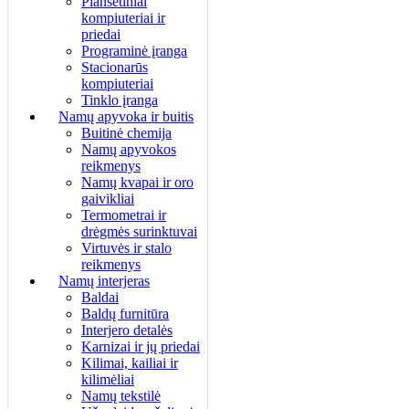
Planšetiniai
kompiuteriai ir
priedai
Programinė įranga
Stacionarūs
kompiuteriai
Tinklo įranga
Namų apyvoka ir buitis
Buitinė chemija
Namų apyvokos
reikmenys
Namų kvapai ir oro
gaivikliai
Termometrai ir
drėgmės surinktuvai
Virtuvės ir stalo
reikmenys
Namų interjeras
Baldai
Baldų furnitūra
Interjero detalės
Karnizai ir jų priedai
Kilimai, kailiai ir
kilimėliai
Namų tekstilė