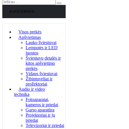
KATEGORIJOS
Visos prekės
Apšvietimas
Lauko šviestuvai
Lemputės ir LED
juostos
Šviestuvų detalės ir
kitos apšvietimo
prekės
Vidaus šviestuvai
Žibintuvėliai ir
prožektoriai
Audio ir video
technika
Fotoaparatai,
kameros ir priedai
Garso aparatūra
Projektoriai ir jų
priedai
Televizoriai ir priedai