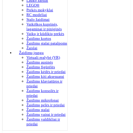
Lauko žaislai
LEGO®
Prekės mokyklai
RC modeliai
Stalo žaidimai
Vaikiškos kuprinės,
lagaminai ir piniginės
Vaikų ir kūdikių prekės
Žaidimo kortos
Žaidimų stalai patalpoms
Žaislai
Žaidimų įranga
Virtuali realybė (VR)
Žaidimų ausinės
Žaidimų figūrėlės
Žaidimų kėdės ir priedai
Žaidimų kiti aksesuarai
Žaidimų klaviatūros ir
priedai
Žaidimų konsolės ir
priedai
Žaidimų mikrofonai
Žaidimų pelės ir priedai
Žaidimų stalai
Žaidimų vairai ir priedai
Žaidimų valdikliai ir
priedai