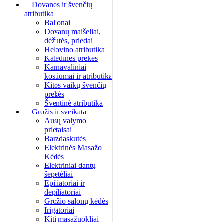
Dovanos ir švenčių
atributika
Balionai
Dovanų maišeliai,
dėžutės, priedai
Helovino atributika
Kalėdinės prekės
Karnavaliniai
kostiumai ir atributika
Kitos vaikų švenčių
prekės
Šventinė atributika
Grožis ir sveikata
Ausų valymo
prietaisai
Barzdaskutės
Elektrinės Masažo
Kėdės
Elektriniai dantų
šepetėliai
Epiliatoriai ir
depiliatoriai
Grožio salonų kėdės
Irigatoriai
Kiti masažuokliai