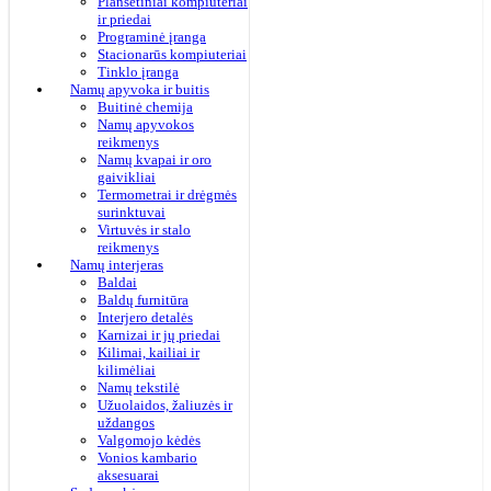
Planšetiniai kompiuteriai
ir priedai
Programinė įranga
Stacionarūs kompiuteriai
Tinklo įranga
Namų apyvoka ir buitis
Buitinė chemija
Namų apyvokos
reikmenys
Namų kvapai ir oro
gaivikliai
Termometrai ir drėgmės
surinktuvai
Virtuvės ir stalo
reikmenys
Namų interjeras
Baldai
Baldų furnitūra
Interjero detalės
Karnizai ir jų priedai
Kilimai, kailiai ir
kilimėliai
Namų tekstilė
Užuolaidos, žaliuzės ir
uždangos
Valgomojo kėdės
Vonios kambario
aksesuarai