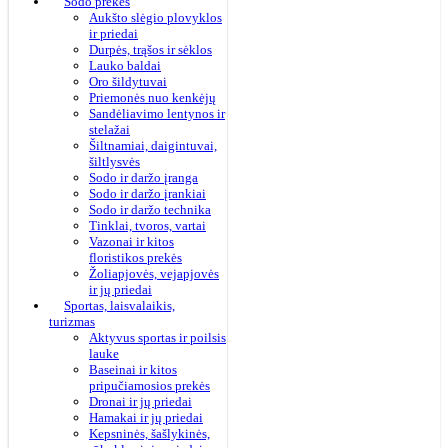
Sodo prekės
Aukšto slėgio plovyklos
ir priedai
Durpės, trąšos ir sėklos
Lauko baldai
Oro šildytuvai
Priemonės nuo kenkėjų
Sandėliavimo lentynos ir
stelažai
Šiltnamiai, daigintuvai,
šiltlysvės
Sodo ir daržo įranga
Sodo ir daržo įrankiai
Sodo ir daržo technika
Tinklai, tvoros, vartai
Vazonai ir kitos
floristikos prekės
Žoliapjovės, vejapjovės
ir jų priedai
Sportas, laisvalaikis,
turizmas
Aktyvus sportas ir poilsis
lauke
Baseinai ir kitos
pripučiamosios prekės
Dronai ir jų priedai
Hamakai ir jų priedai
Kepsninės, šašlykinės,