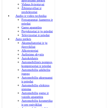
apšvietimo prekės
Vidaus šviestuvai
Žibintuvėliai ir
prožektoriai
Audio ir video technika
Fotoaparatai, kameros ir
priedai
Garso aparatūra
Projektoriai ir jų priedai
Televizoriai ir priedai
Auto prekės
Akumuliatoriai ir jų
įkrovikliai
Alkotesteriai
Aušinimo skystis
Autokėdutės
Automobilinės pompos,
kompresoriai ir priedai
Automobilių aikštelių
įranga
Automobilių aksesuarai
ir priedai
Automobilių elektros
sistema
Automobilių garso ir
vaizdo aparatūra
Automobilių kosmetika
ir oro gaivikliai