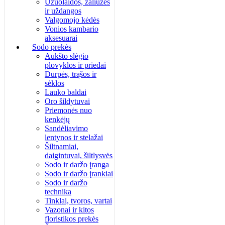
Užuolaidos, žaliuzės
ir uždangos
Valgomojo kėdės
Vonios kambario
aksesuarai
Sodo prekės
Aukšto slėgio
plovyklos ir priedai
Durpės, trąšos ir
sėklos
Lauko baldai
Oro šildytuvai
Priemonės nuo
kenkėjų
Sandėliavimo
lentynos ir stelažai
Šiltnamiai,
daigintuvai, šiltlysvės
Sodo ir daržo įranga
Sodo ir daržo įrankiai
Sodo ir daržo
technika
Tinklai, tvoros, vartai
Vazonai ir kitos
floristikos prekės