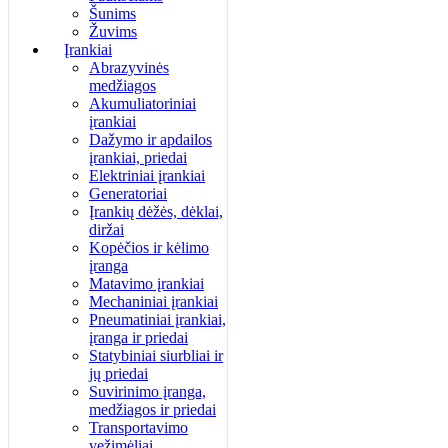
Šunims
Žuvims
Įrankiai
Abrazyvinės
medžiagos
Akumuliatoriniai
įrankiai
Dažymo ir apdailos
įrankiai, priedai
Elektriniai įrankiai
Generatoriai
Įrankių dėžės, dėklai,
diržai
Kopėčios ir kėlimo
įranga
Matavimo įrankiai
Mechaniniai įrankiai
Pneumatiniai įrankiai,
įranga ir priedai
Statybiniai siurbliai ir
jų priedai
Suvirinimo įranga,
medžiagos ir priedai
Transportavimo
vežimėliai