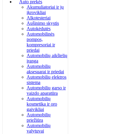
Auto prekės
Akumuliatoriai ir jų
įkrovikliai
Alkotesteriai
Aušinimo skystis
Autokėdutės
Automobilinės
pompos,
kompresoriai ir
priedai
Automobilių aikštelių
įranga
Automobilių
aksesuarai ir priedai
Automobilių elektros
sistema
Automobilių garso ir
vaizdo aparatūra
Automobilių
kosmetika ir oro
gaivikliai
Automobilių
priežiūra
Automobilių
valytuvai