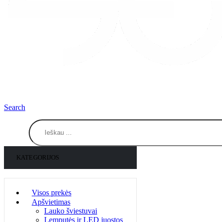
Search
KATEGORIJOS
Visos prekės
Apšvietimas
Lauko šviestuvai
Lemputės ir LED juostos