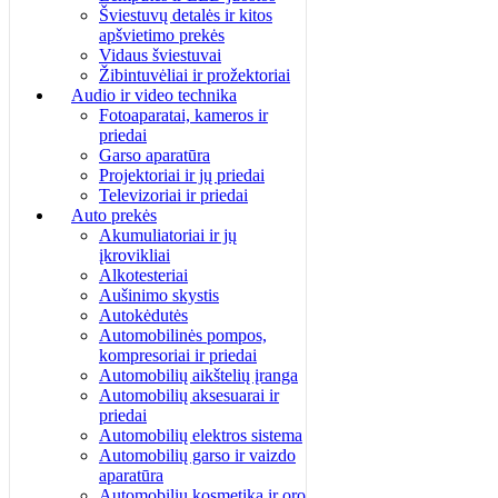
Šviestuvų detalės ir kitos
apšvietimo prekės
Vidaus šviestuvai
Žibintuvėliai ir prožektoriai
Audio ir video technika
Fotoaparatai, kameros ir
priedai
Garso aparatūra
Projektoriai ir jų priedai
Televizoriai ir priedai
Auto prekės
Akumuliatoriai ir jų
įkrovikliai
Alkotesteriai
Aušinimo skystis
Autokėdutės
Automobilinės pompos,
kompresoriai ir priedai
Automobilių aikštelių įranga
Automobilių aksesuarai ir
priedai
Automobilių elektros sistema
Automobilių garso ir vaizdo
aparatūra
Automobilių kosmetika ir oro