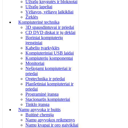
Užrašų knygutės ir bloknotai
Užrašų lapeliai
Vėliavos, vėliavų laikikliai
Žirklės
Kompiuterinė technika
3D spausdintuvai ir priedai
CD DVD diskai ir jų dėklai
Išoriniai kompiuterių
įrenginiai
Kabelių tvarkyklės
Kompiuteriniai USB laidai
Kompiuterių komponentai
Monitoriai
Nešiojami kompiuteriai ir
priedai
Orgtechnika ir priedai
Planšetiniai kompiuteriai ir
priedai
Programinė įranga
Stacionarūs kompiuteriai
Tinklo įranga
Namų apyvoka ir buitis
Buitinė chemija
Namų apyvokos reikmenys
Namų kvapai ir oro gaivikliai