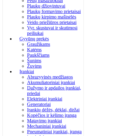
Pėdų masažuokliai
Plaukų džiovintuvai
Plaukų formavimo prietaisai
Plaukų kirpimo mašinėlės
Veido priežiūros prietaisai
Vyr. skustuvai ir skutimosi
peiliukai
Gyvūnų prekės
Graužikams
Katėms
Paukščiams
Šunims
Žuvims
Įrankiai
Abrazyvinės medžiagos
Akumuliatoriniai įrankiai
Dažymo ir apdailos įrankiai,
priedai
Elektriniai įrankiai
Generatoriai
Įrankių dėžės, dėklai, diržai
Kopėčios ir kėlimo įranga
Matavimo įrankiai
Mechaniniai įrankiai
Pneumatiniai įrankiai, įranga