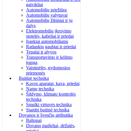
gaivikliai
Automobilių priežiūra
Automobilių valytuvai
Automobilių žibintai ir jų
dalys
Elektromobilių įkrovimo
stotelės, kabeliai ir priedai
Įrankiai automobiliams
Ratlankių gaubtai ir priedai
Tepalai ir alyvos
Transportavimo ir kėlimo
įranga
Vaistinėlės, gydomosios
priemonės
Buitinė technika
Kavos aparatai, kava, priedai
Namų technika
Šildymo, klimato kontrolės
technika
Smulki virtuvės technika
Stambi buitinė technika
Dovanos ir švenčių atributika
Balionai
Dovanų maišeliai, dėžutės,
priedai