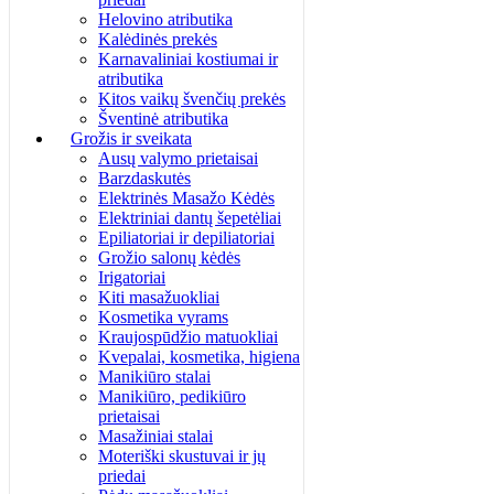
Helovino atributika
Kalėdinės prekės
Karnavaliniai kostiumai ir
atributika
Kitos vaikų švenčių prekės
Šventinė atributika
Grožis ir sveikata
Ausų valymo prietaisai
Barzdaskutės
Elektrinės Masažo Kėdės
Elektriniai dantų šepetėliai
Epiliatoriai ir depiliatoriai
Grožio salonų kėdės
Irigatoriai
Kiti masažuokliai
Kosmetika vyrams
Kraujospūdžio matuokliai
Kvepalai, kosmetika, higiena
Manikiūro stalai
Manikiūro, pedikiūro
prietaisai
Masažiniai stalai
Moteriški skustuvai ir jų
priedai