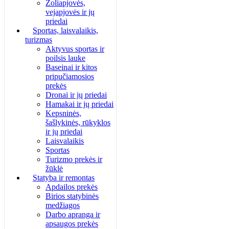
Žoliapjovės,
vejapjovės ir jų
priedai
Sportas, laisvalaikis,
turizmas
Aktyvus sportas ir
poilsis lauke
Baseinai ir kitos
pripučiamosios
prekės
Dronai ir jų priedai
Hamakai ir jų priedai
Kepsninės,
šašlykinės, rūkyklos
ir jų priedai
Laisvalaikis
Sportas
Turizmo prekės ir
žūklė
Statyba ir remontas
Apdailos prekės
Birios statybinės
medžiagos
Darbo apranga ir
apsaugos prekės