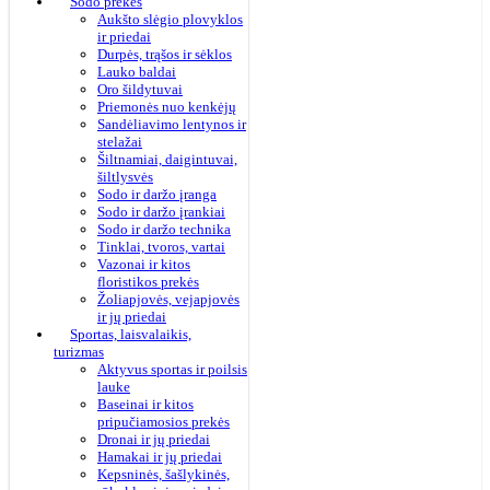
Sodo prekės
Aukšto slėgio plovyklos
ir priedai
Durpės, trąšos ir sėklos
Lauko baldai
Oro šildytuvai
Priemonės nuo kenkėjų
Sandėliavimo lentynos ir
stelažai
Šiltnamiai, daigintuvai,
šiltlysvės
Sodo ir daržo įranga
Sodo ir daržo įrankiai
Sodo ir daržo technika
Tinklai, tvoros, vartai
Vazonai ir kitos
floristikos prekės
Žoliapjovės, vejapjovės
ir jų priedai
Sportas, laisvalaikis,
turizmas
Aktyvus sportas ir poilsis
lauke
Baseinai ir kitos
pripučiamosios prekės
Dronai ir jų priedai
Hamakai ir jų priedai
Kepsninės, šašlykinės,