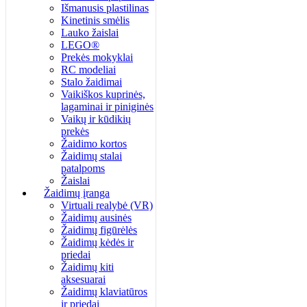
Išmanusis plastilinas
Kinetinis smėlis
Lauko žaislai
LEGO®
Prekės mokyklai
RC modeliai
Stalo žaidimai
Vaikiškos kuprinės,
lagaminai ir piniginės
Vaikų ir kūdikių
prekės
Žaidimo kortos
Žaidimų stalai
patalpoms
Žaislai
Žaidimų įranga
Virtuali realybė (VR)
Žaidimų ausinės
Žaidimų figūrėlės
Žaidimų kėdės ir
priedai
Žaidimų kiti
aksesuarai
Žaidimų klaviatūros
ir priedai