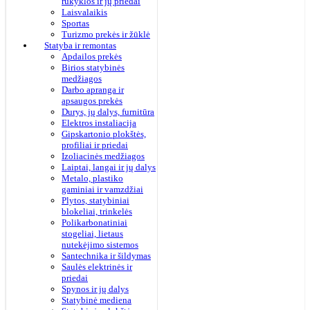
rūkyklos ir jų priedai
Laisvalaikis
Sportas
Turizmo prekės ir žūklė
Statyba ir remontas
Apdailos prekės
Birios statybinės
medžiagos
Darbo apranga ir
apsaugos prekės
Durys, jų dalys, furnitūra
Elektros instaliacija
Gipskartonio plokštės,
profiliai ir priedai
Izoliacinės medžiagos
Laiptai, langai ir jų dalys
Metalo, plastiko
gaminiai ir vamzdžiai
Plytos, statybiniai
blokeliai, trinkelės
Polikarbonatiniai
stogeliai, lietaus
nutekėjimo sistemos
Santechnika ir šildymas
Saulės elektrinės ir
priedai
Spynos ir jų dalys
Statybinė mediena