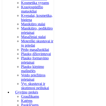
Kosmetika vyrams
Kraujospūdžio
matuokliai
Kvepalai, kosmetika,
higiena
Manikiūro stalai
Manikiūro, pedikiūro
prietaisai
Masažiniai stalai
Moteriški skustuvai ir
jų priedai
Pėdų masažuokliai
Plaukų džiovintuvai
Plaukų formavimo
prietaisai
Plaukų kirpimo
mašinėlės
Veido priežiūros
prietaisai
Vyr. skustuvai ir
skutimosi peiliukai
Gyvūnų prekės
Graužikams
Katėms
Paukščiams