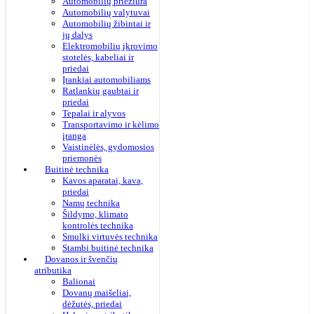
Automobilių priežiūra
Automobilių valytuvai
Automobilių žibintai ir
jų dalys
Elektromobilių įkrovimo
stotelės, kabeliai ir
priedai
Įrankiai automobiliams
Ratlankių gaubtai ir
priedai
Tepalai ir alyvos
Transportavimo ir kėlimo
įranga
Vaistinėlės, gydomosios
priemonės
Buitinė technika
Kavos aparatai, kava,
priedai
Namų technika
Šildymo, klimato
kontrolės technika
Smulki virtuvės technika
Stambi buitinė technika
Dovanos ir švenčių
atributika
Balionai
Dovanų maišeliai,
dėžutės, priedai