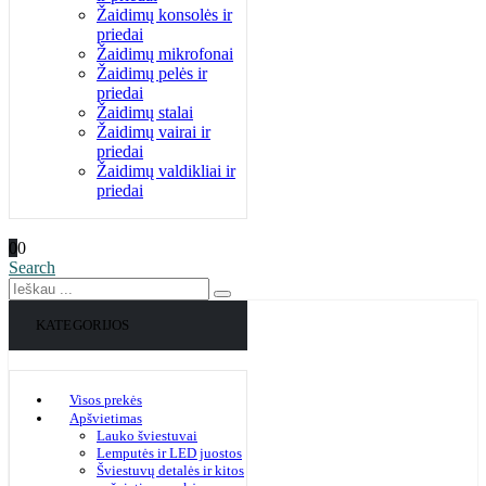
Žaidimų konsolės ir
priedai
Žaidimų mikrofonai
Žaidimų pelės ir
priedai
Žaidimų stalai
Žaidimų vairai ir
priedai
Žaidimų valdikliai ir
priedai
0
0
Search
KATEGORIJOS
Visos prekės
Apšvietimas
Lauko šviestuvai
Lemputės ir LED juostos
Šviestuvų detalės ir kitos