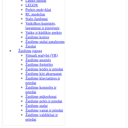
Lauko žaislai
LEGO®
Prekės mokyklai
RC modeliai
Stalo žaidimai
Vaikiškos kuprinės,
lagaminai ir piniginės
Vaikų ir kūdikių prekės
Žaidimo kortos
Žaidimų stalai patalpoms
Žaislai
Žaidimų įranga
Virtuali realybė (VR)
Žaidimų ausinės
Žaidimų figūrėlės
Žaidimų kėdės ir priedai
Žaidimų kiti aksesuarai
Žaidimų klaviatūros ir
priedai
Žaidimų konsolės ir
priedai
Žaidimų mikrofonai
Žaidimų pelės ir priedai
Žaidimų stalai
Žaidimų vairai ir priedai
Žaidimų valdikliai ir
priedai