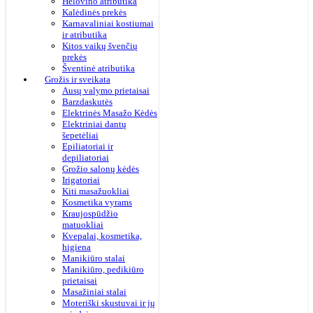
Helovino atributika
Kalėdinės prekės
Karnavaliniai kostiumai
ir atributika
Kitos vaikų švenčių
prekės
Šventinė atributika
Grožis ir sveikata
Ausų valymo prietaisai
Barzdaskutės
Elektrinės Masažo Kėdės
Elektriniai dantų
šepetėliai
Epiliatoriai ir
depiliatoriai
Grožio salonų kėdės
Irigatoriai
Kiti masažuokliai
Kosmetika vyrams
Kraujospūdžio
matuokliai
Kvepalai, kosmetika,
higiena
Manikiūro stalai
Manikiūro, pedikiūro
prietaisai
Masažiniai stalai
Moteriški skustuvai ir jų