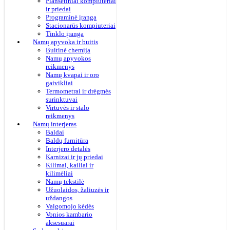
Planšetiniai kompiuteriai
ir priedai
Programinė įranga
Stacionarūs kompiuteriai
Tinklo įranga
Namų apyvoka ir buitis
Buitinė chemija
Namų apyvokos
reikmenys
Namų kvapai ir oro
gaivikliai
Termometrai ir drėgmės
surinktuvai
Virtuvės ir stalo
reikmenys
Namų interjeras
Baldai
Baldų furnitūra
Interjero detalės
Karnizai ir jų priedai
Kilimai, kailiai ir
kilimėliai
Namų tekstilė
Užuolaidos, žaliuzės ir
uždangos
Valgomojo kėdės
Vonios kambario
aksesuarai