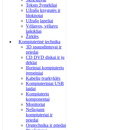
Teksto žymėkliai
Užrašų knygutės ir
bloknotai
Užrašų lapeliai
Vėliavos, vėliavų
laikikliai
Žirklės
Kompiuterinė technika
3D spausdintuvai ir
priedai
CD DVD diskai ir jų
dėklai
Išoriniai kompiuterių
įrenginiai
Kabelių tvarkyklės
Kompiuteriniai USB
laidai
Kompiuterių
komponentai
Monitoriai
Nešiojami
kompiuteriai ir
priedai
Orgtechnika ir priedai