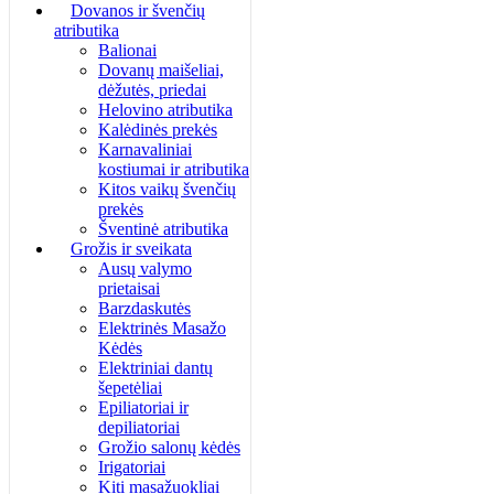
Dovanos ir švenčių
atributika
Balionai
Dovanų maišeliai,
dėžutės, priedai
Helovino atributika
Kalėdinės prekės
Karnavaliniai
kostiumai ir atributika
Kitos vaikų švenčių
prekės
Šventinė atributika
Grožis ir sveikata
Ausų valymo
prietaisai
Barzdaskutės
Elektrinės Masažo
Kėdės
Elektriniai dantų
šepetėliai
Epiliatoriai ir
depiliatoriai
Grožio salonų kėdės
Irigatoriai
Kiti masažuokliai