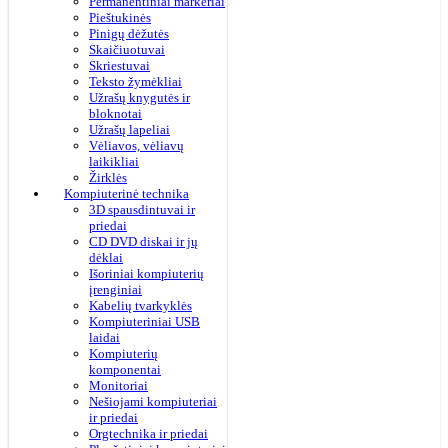
Permanentiniai markeriai
Pieštukinės
Pinigų dėžutės
Skaičiuotuvai
Skriestuvai
Teksto žymėkliai
Užrašų knygutės ir
bloknotai
Užrašų lapeliai
Vėliavos, vėliavų
laikikliai
Žirklės
Kompiuterinė technika
3D spausdintuvai ir
priedai
CD DVD diskai ir jų
dėklai
Išoriniai kompiuterių
įrenginiai
Kabelių tvarkyklės
Kompiuteriniai USB
laidai
Kompiuterių
komponentai
Monitoriai
Nešiojami kompiuteriai
ir priedai
Orgtechnika ir priedai