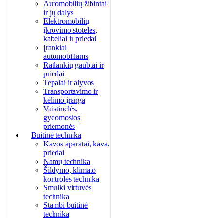
Automobilių žibintai
ir jų dalys
Elektromobilių
įkrovimo stotelės,
kabeliai ir priedai
Įrankiai
automobiliams
Ratlankių gaubtai ir
priedai
Tepalai ir alyvos
Transportavimo ir
kėlimo įranga
Vaistinėlės,
gydomosios
priemonės
Buitinė technika
Kavos aparatai, kava,
priedai
Namų technika
Šildymo, klimato
kontrolės technika
Smulki virtuvės
technika
Stambi buitinė
technika