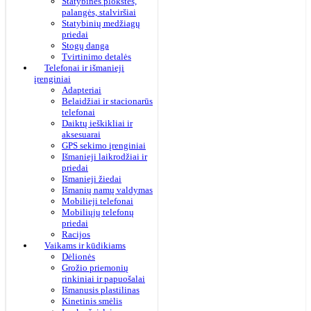
Statybinės plokštės,
palangės, stalviršiai
Statybinių medžiagų
priedai
Stogų danga
Tvirtinimo detalės
Telefonai ir išmanieji
įrenginiai
Adapteriai
Belaidžiai ir stacionarūs
telefonai
Daiktų ieškikliai ir
aksesuarai
GPS sekimo įrenginiai
Išmanieji laikrodžiai ir
priedai
Išmanieji žiedai
Išmanių namų valdymas
Mobilieji telefonai
Mobiliųjų telefonų
priedai
Racijos
Vaikams ir kūdikiams
Dėlionės
Grožio priemonių
rinkiniai ir papuošalai
Išmanusis plastilinas
Kinetinis smėlis