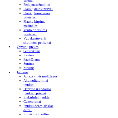
priedai
Pėdų masažuokliai
Plaukų džiovintuvai
Plaukų formavimo
prietaisai
Plaukų kirpimo
mašinėlės
Veido priežiūros
prietaisai
Vyr. skustuvai ir
skutimosi peiliukai
Gyvūnų prekės
Graužikams
Katėms
Paukščiams
Šunims
Žuvims
Įrankiai
Abrazyvinės medžiagos
Akumuliatoriniai
įrankiai
Dažymo ir apdailos
įrankiai, priedai
Elektriniai įrankiai
Generatoriai
Įrankių dėžės, dėklai,
diržai
Kopėčios ir kėlimo