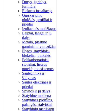
Durys, jų dalys,
furnitūra
Elektros instaliacija
Gipskartonio
plokštės, profiliai ir
priedai
Izoliacinės medžiagos
Laiptai, langai ir jų
dalys
Metalo, plastiko
gaminiai ir vamzdžiai
Plytos, statybiniai
blokeliai, trinkelės
Polikarbonatiniai
stogeliai, lietaus
nutekėjimo sistemos
Santechnika ir
šildymas
Saulės elektrinės ir
priedai
Spynos ir jų dalys
Statybinė mediena
Statybinės plokštės,
palangės, stalviršiai
Statybinių medžiagų