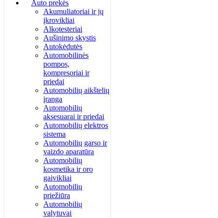
Auto prekės
Akumuliatoriai ir jų
įkrovikliai
Alkotesteriai
Aušinimo skystis
Autokėdutės
Automobilinės
pompos,
kompresoriai ir
priedai
Automobilių aikštelių
įranga
Automobilių
aksesuarai ir priedai
Automobilių elektros
sistema
Automobilių garso ir
vaizdo aparatūra
Automobilių
kosmetika ir oro
gaivikliai
Automobilių
priežiūra
Automobilių
valytuvai