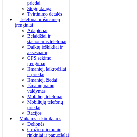
priedai
Stogų danga
Tvirtinimo detalės
Telefonai ir išmanieji
įrenginiai
Adapteriai
Belaidžiai ir
stacionarūs telefonai
Daiktų ieškikliai ir
aksesuarai
GPS sekimo
įrenginiai
Išmanieji laikrodžiai
ir priedai
Išmanieji žiedai
Išmanių namų
valdymas
Mobilieji telefonai
Mobiliųjų telefonų
priedai
Racijos
Vaikams ir kūdikiams
Dėlionės
Grožio priemonių
rinkiniai ir papuošalai