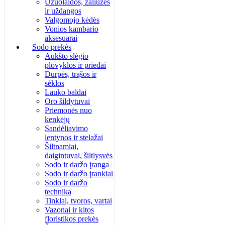
Užuolaidos, žaliuzės
ir uždangos
Valgomojo kėdės
Vonios kambario
aksesuarai
Sodo prekės
Aukšto slėgio
plovyklos ir priedai
Durpės, trąšos ir
sėklos
Lauko baldai
Oro šildytuvai
Priemonės nuo
kenkėjų
Sandėliavimo
lentynos ir stelažai
Šiltnamiai,
daigintuvai, šiltlysvės
Sodo ir daržo įranga
Sodo ir daržo įrankiai
Sodo ir daržo
technika
Tinklai, tvoros, vartai
Vazonai ir kitos
floristikos prekės