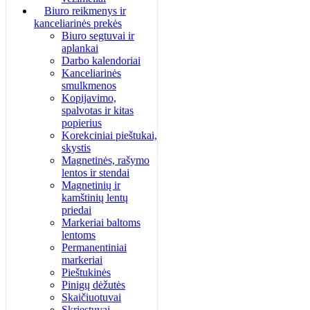
Biuro reikmenys ir
kanceliarinės prekės
Biuro segtuvai ir
aplankai
Darbo kalendoriai
Kanceliarinės
smulkmenos
Kopijavimo,
spalvotas ir kitas
popierius
Korekciniai pieštukai,
skystis
Magnetinės, rašymo
lentos ir stendai
Magnetinių ir
kamštinių lentų
priedai
Markeriai baltoms
lentoms
Permanentiniai
markeriai
Pieštukinės
Pinigų dėžutės
Skaičiuotuvai
Skriestuvai