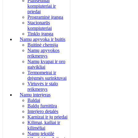
Planšetiniai
kompiuteriai ir
priedai
Programinė įranga
Stacionarūs
kompiuteriai
Tinklo įranga
Namų apyvoka ir buitis
Buitinė chemija
Namų apyvokos
reikmenys
Namų kvapai ir oro
gaivikliai
Termometrai ir
drėgmės surinktuvai
Virtuvės ir stalo
reikmenys
Namų interjeras
Baldai
Baldų furnitūra
Interjero detalės
Karnizai ir jų priedai
Kilimai, kailiai ir
kilimėliai
Namų tekstilė