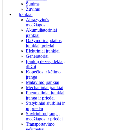
Šunims
Žuvims
Įrankiai
Abrazyvinės
medžiagos
Akumuliatoriniai
įrankiai
Dažymo ir apdailos
įrankiai, priedai
Elektriniai įrankiai
Generatoriai
Įrankių dėžės, dėklai,
diržai
Kopėčios ir kėlimo
įranga
Matavimo įrankiai
Mechaniniai įrankiai
Pneumatiniai įrankiai,
įranga ir priedai
Statybiniai siurbliai ir
jų priedai
Suvirinimo įranga,
medžiagos ir priedai
Transportavimo
vežimėliai