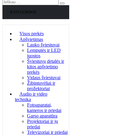
KATEGORIJOS
Visos prekės
Apšvietimas
Lauko šviestuvai
Lemputės ir LED
juostos
Šviestuvų detalės ir
kitos apšvietimo
prekės
Vidaus šviestuvai
Žibintuvėliai ir
prožektoriai
Audio ir video
technika
Fotoaparatai,
kameros ir priedai
Garso aparatūra
Projektoriai ir jų
priedai
Televizoriai ir priedai