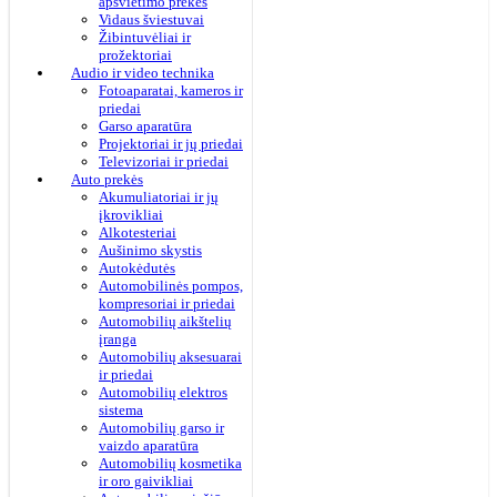
apšvietimo prekės
Vidaus šviestuvai
Žibintuvėliai ir
prožektoriai
Audio ir video technika
Fotoaparatai, kameros ir
priedai
Garso aparatūra
Projektoriai ir jų priedai
Televizoriai ir priedai
Auto prekės
Akumuliatoriai ir jų
įkrovikliai
Alkotesteriai
Aušinimo skystis
Autokėdutės
Automobilinės pompos,
kompresoriai ir priedai
Automobilių aikštelių
įranga
Automobilių aksesuarai
ir priedai
Automobilių elektros
sistema
Automobilių garso ir
vaizdo aparatūra
Automobilių kosmetika
ir oro gaivikliai