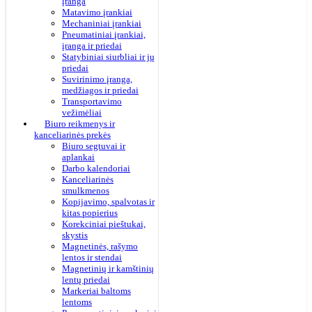
įranga
Matavimo įrankiai
Mechaniniai įrankiai
Pneumatiniai įrankiai,
įranga ir priedai
Statybiniai siurbliai ir jų
priedai
Suvirinimo įranga,
medžiagos ir priedai
Transportavimo
vežimėliai
Biuro reikmenys ir
kanceliarinės prekės
Biuro segtuvai ir
aplankai
Darbo kalendoriai
Kanceliarinės
smulkmenos
Kopijavimo, spalvotas ir
kitas popierius
Korekciniai pieštukai,
skystis
Magnetinės, rašymo
lentos ir stendai
Magnetinių ir kamštinių
lentų priedai
Markeriai baltoms
lentoms