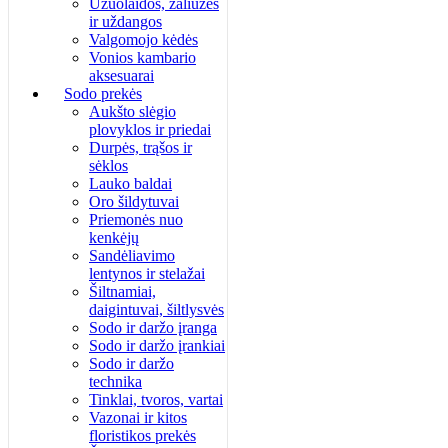
Užuolaidos, žaliuzės
ir uždangos
Valgomojo kėdės
Vonios kambario
aksesuarai
Sodo prekės
Aukšto slėgio
plovyklos ir priedai
Durpės, trąšos ir
sėklos
Lauko baldai
Oro šildytuvai
Priemonės nuo
kenkėjų
Sandėliavimo
lentynos ir stelažai
Šiltnamiai,
daigintuvai, šiltlysvės
Sodo ir daržo įranga
Sodo ir daržo įrankiai
Sodo ir daržo
technika
Tinklai, tvoros, vartai
Vazonai ir kitos
floristikos prekės