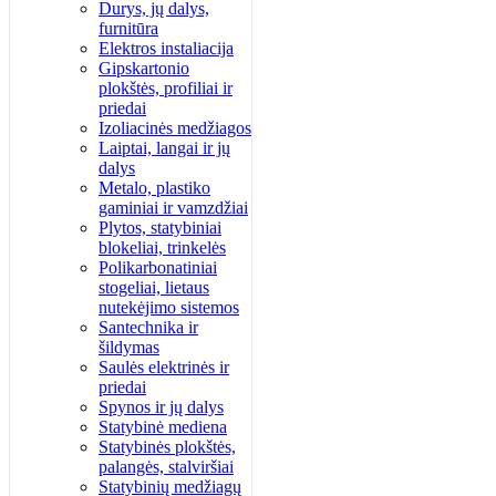
Durys, jų dalys,
furnitūra
Elektros instaliacija
Gipskartonio
plokštės, profiliai ir
priedai
Izoliacinės medžiagos
Laiptai, langai ir jų
dalys
Metalo, plastiko
gaminiai ir vamzdžiai
Plytos, statybiniai
blokeliai, trinkelės
Polikarbonatiniai
stogeliai, lietaus
nutekėjimo sistemos
Santechnika ir
šildymas
Saulės elektrinės ir
priedai
Spynos ir jų dalys
Statybinė mediena
Statybinės plokštės,
palangės, stalviršiai
Statybinių medžiagų