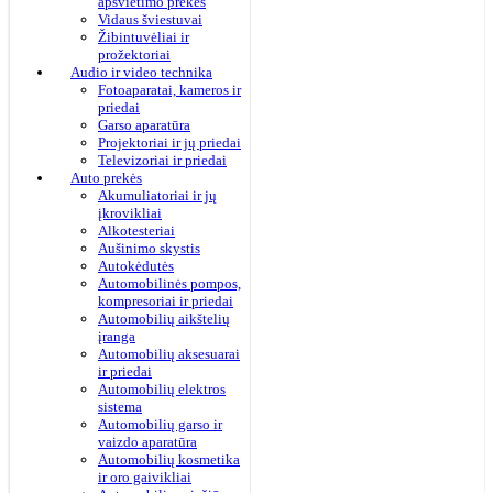
apšvietimo prekės
Vidaus šviestuvai
Žibintuvėliai ir
prožektoriai
Audio ir video technika
Fotoaparatai, kameros ir
priedai
Garso aparatūra
Projektoriai ir jų priedai
Televizoriai ir priedai
Auto prekės
Akumuliatoriai ir jų
įkrovikliai
Alkotesteriai
Aušinimo skystis
Autokėdutės
Automobilinės pompos,
kompresoriai ir priedai
Automobilių aikštelių
įranga
Automobilių aksesuarai
ir priedai
Automobilių elektros
sistema
Automobilių garso ir
vaizdo aparatūra
Automobilių kosmetika
ir oro gaivikliai