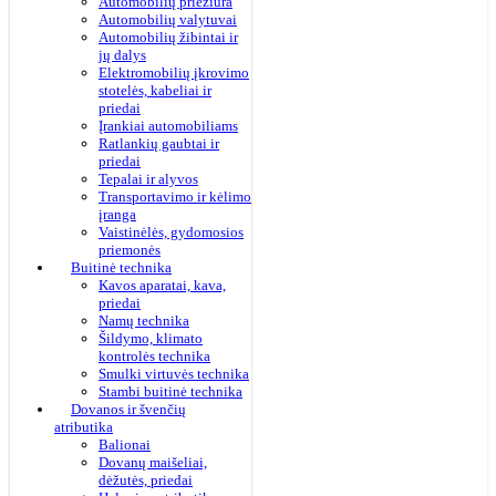
Automobilių priežiūra
Automobilių valytuvai
Automobilių žibintai ir
jų dalys
Elektromobilių įkrovimo
stotelės, kabeliai ir
priedai
Įrankiai automobiliams
Ratlankių gaubtai ir
priedai
Tepalai ir alyvos
Transportavimo ir kėlimo
įranga
Vaistinėlės, gydomosios
priemonės
Buitinė technika
Kavos aparatai, kava,
priedai
Namų technika
Šildymo, klimato
kontrolės technika
Smulki virtuvės technika
Stambi buitinė technika
Dovanos ir švenčių
atributika
Balionai
Dovanų maišeliai,
dėžutės, priedai