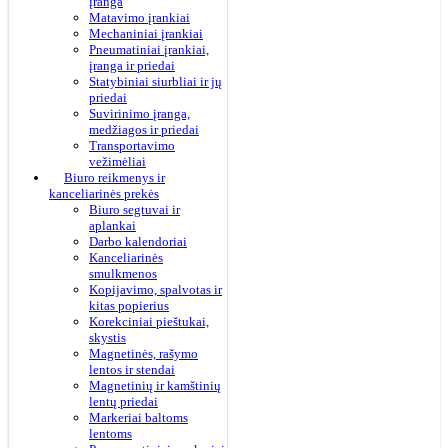
įranga
Matavimo įrankiai
Mechaniniai įrankiai
Pneumatiniai įrankiai,
įranga ir priedai
Statybiniai siurbliai ir jų
priedai
Suvirinimo įranga,
medžiagos ir priedai
Transportavimo
vežimėliai
Biuro reikmenys ir
kanceliarinės prekės
Biuro segtuvai ir
aplankai
Darbo kalendoriai
Kanceliarinės
smulkmenos
Kopijavimo, spalvotas ir
kitas popierius
Korekciniai pieštukai,
skystis
Magnetinės, rašymo
lentos ir stendai
Magnetinių ir kamštinių
lentų priedai
Markeriai baltoms
lentoms