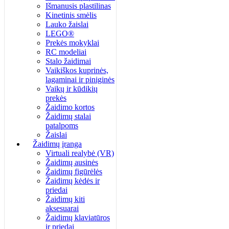
Išmanusis plastilinas
Kinetinis smėlis
Lauko žaislai
LEGO®
Prekės mokyklai
RC modeliai
Stalo žaidimai
Vaikiškos kuprinės,
lagaminai ir piniginės
Vaikų ir kūdikių
prekės
Žaidimo kortos
Žaidimų stalai
patalpoms
Žaislai
Žaidimų įranga
Virtuali realybė (VR)
Žaidimų ausinės
Žaidimų figūrėlės
Žaidimų kėdės ir
priedai
Žaidimų kiti
aksesuarai
Žaidimų klaviatūros
ir priedai