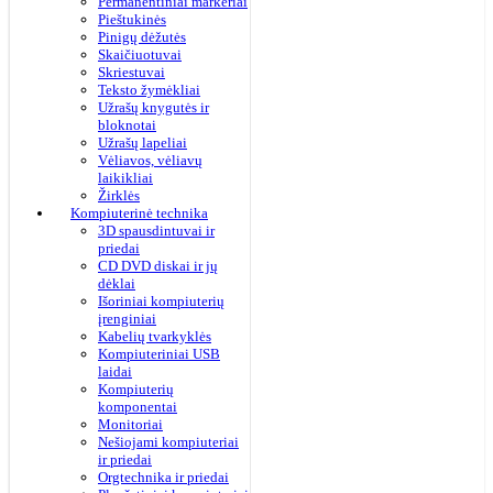
Permanentiniai markeriai
Pieštukinės
Pinigų dėžutės
Skaičiuotuvai
Skriestuvai
Teksto žymėkliai
Užrašų knygutės ir
bloknotai
Užrašų lapeliai
Vėliavos, vėliavų
laikikliai
Žirklės
Kompiuterinė technika
3D spausdintuvai ir
priedai
CD DVD diskai ir jų
dėklai
Išoriniai kompiuterių
įrenginiai
Kabelių tvarkyklės
Kompiuteriniai USB
laidai
Kompiuterių
komponentai
Monitoriai
Nešiojami kompiuteriai
ir priedai
Orgtechnika ir priedai