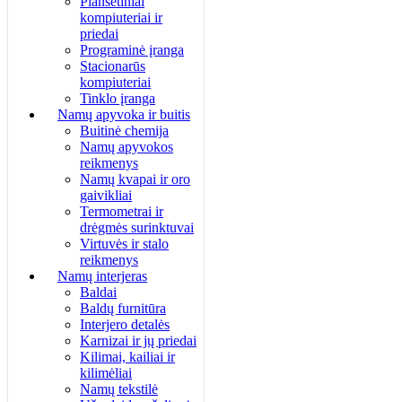
Planšetiniai
kompiuteriai ir
priedai
Programinė įranga
Stacionarūs
kompiuteriai
Tinklo įranga
Namų apyvoka ir buitis
Buitinė chemija
Namų apyvokos
reikmenys
Namų kvapai ir oro
gaivikliai
Termometrai ir
drėgmės surinktuvai
Virtuvės ir stalo
reikmenys
Namų interjeras
Baldai
Baldų furnitūra
Interjero detalės
Karnizai ir jų priedai
Kilimai, kailiai ir
kilimėliai
Namų tekstilė