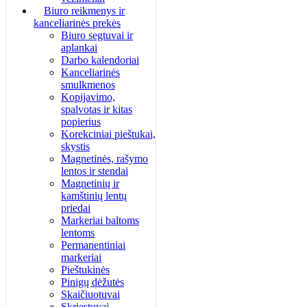
Biuro reikmenys ir
kanceliarinės prekės
Biuro segtuvai ir
aplankai
Darbo kalendoriai
Kanceliarinės
smulkmenos
Kopijavimo,
spalvotas ir kitas
popierius
Korekciniai pieštukai,
skystis
Magnetinės, rašymo
lentos ir stendai
Magnetinių ir
kamštinių lentų
priedai
Markeriai baltoms
lentoms
Permanentiniai
markeriai
Pieštukinės
Pinigų dėžutės
Skaičiuotuvai
Skriestuvai