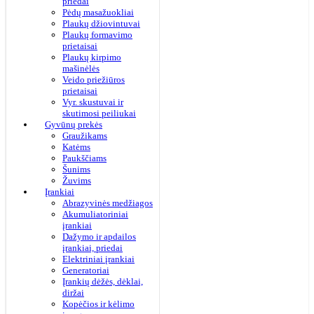
priedai
Pėdų masažuokliai
Plaukų džiovintuvai
Plaukų formavimo
prietaisai
Plaukų kirpimo
mašinėlės
Veido priežiūros
prietaisai
Vyr. skustuvai ir
skutimosi peiliukai
Gyvūnų prekės
Graužikams
Katėms
Paukščiams
Šunims
Žuvims
Įrankiai
Abrazyvinės medžiagos
Akumuliatoriniai
įrankiai
Dažymo ir apdailos
įrankiai, priedai
Elektriniai įrankiai
Generatoriai
Įrankių dėžės, dėklai,
diržai
Kopėčios ir kėlimo