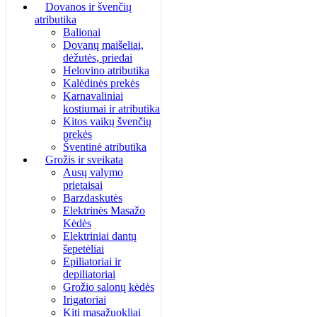
Dovanos ir švenčių
atributika
Balionai
Dovanų maišeliai,
dėžutės, priedai
Helovino atributika
Kalėdinės prekės
Karnavaliniai
kostiumai ir atributika
Kitos vaikų švenčių
prekės
Šventinė atributika
Grožis ir sveikata
Ausų valymo
prietaisai
Barzdaskutės
Elektrinės Masažo
Kėdės
Elektriniai dantų
šepetėliai
Epiliatoriai ir
depiliatoriai
Grožio salonų kėdės
Irigatoriai
Kiti masažuokliai