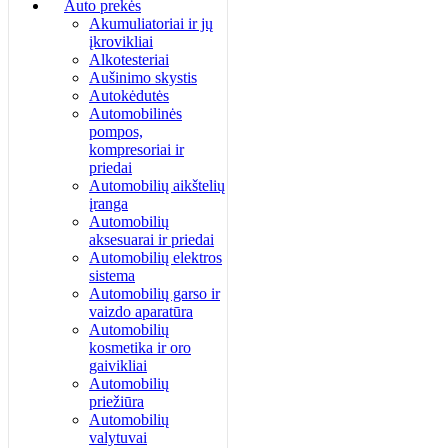
Auto prekės
Akumuliatoriai ir jų
įkrovikliai
Alkotesteriai
Aušinimo skystis
Autokėdutės
Automobilinės
pompos,
kompresoriai ir
priedai
Automobilių aikštelių
įranga
Automobilių
aksesuarai ir priedai
Automobilių elektros
sistema
Automobilių garso ir
vaizdo aparatūra
Automobilių
kosmetika ir oro
gaivikliai
Automobilių
priežiūra
Automobilių
valytuvai