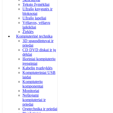
Teksto žymėkliai
Užrašų knygutės ir
bloknotai
Užrašų lapeliai
Vėliavos, vėliavų
laikikliai
Žirklės
Kompiuterinė technika
3D spausdintuvai ir
priedai
CD DVD diskai ir jų
dėklai
Išoriniai kompiuterių
įrenginiai
Kabelių tvarkyklės
Kompiuteriniai USB
laidai
Kompiuterių
komponentai
Monitoriai
Nešiojami
kompiuteriai ir
priedai
Orgtechnika ir priedai