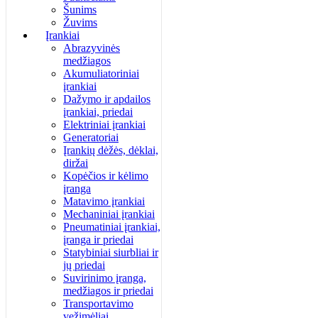
Šunims
Žuvims
Įrankiai
Abrazyvinės
medžiagos
Akumuliatoriniai
įrankiai
Dažymo ir apdailos
įrankiai, priedai
Elektriniai įrankiai
Generatoriai
Įrankių dėžės, dėklai,
diržai
Kopėčios ir kėlimo
įranga
Matavimo įrankiai
Mechaniniai įrankiai
Pneumatiniai įrankiai,
įranga ir priedai
Statybiniai siurbliai ir
jų priedai
Suvirinimo įranga,
medžiagos ir priedai
Transportavimo
vežimėliai