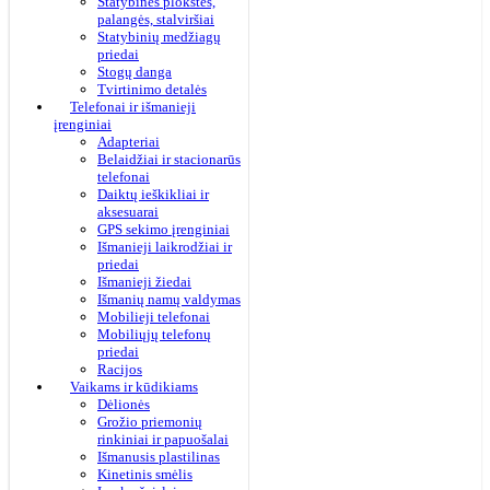
Statybinės plokštės,
palangės, stalviršiai
Statybinių medžiagų
priedai
Stogų danga
Tvirtinimo detalės
Telefonai ir išmanieji
įrenginiai
Adapteriai
Belaidžiai ir stacionarūs
telefonai
Daiktų ieškikliai ir
aksesuarai
GPS sekimo įrenginiai
Išmanieji laikrodžiai ir
priedai
Išmanieji žiedai
Išmanių namų valdymas
Mobilieji telefonai
Mobiliųjų telefonų
priedai
Racijos
Vaikams ir kūdikiams
Dėlionės
Grožio priemonių
rinkiniai ir papuošalai
Išmanusis plastilinas
Kinetinis smėlis