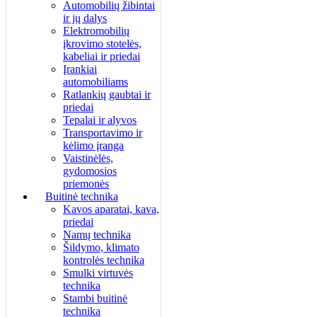
Automobilių žibintai
ir jų dalys
Elektromobilių
įkrovimo stotelės,
kabeliai ir priedai
Įrankiai
automobiliams
Ratlankių gaubtai ir
priedai
Tepalai ir alyvos
Transportavimo ir
kėlimo įranga
Vaistinėlės,
gydomosios
priemonės
Buitinė technika
Kavos aparatai, kava,
priedai
Namų technika
Šildymo, klimato
kontrolės technika
Smulki virtuvės
technika
Stambi buitinė
technika