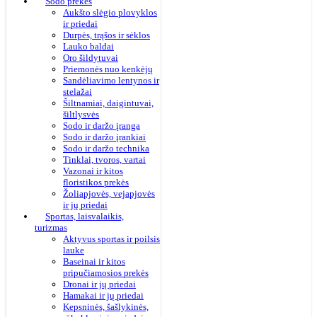
Sodo prekės
Aukšto slėgio plovyklos
ir priedai
Durpės, trąšos ir sėklos
Lauko baldai
Oro šildytuvai
Priemonės nuo kenkėjų
Sandėliavimo lentynos ir
stelažai
Šiltnamiai, daigintuvai,
šiltlysvės
Sodo ir daržo įranga
Sodo ir daržo įrankiai
Sodo ir daržo technika
Tinklai, tvoros, vartai
Vazonai ir kitos
floristikos prekės
Žoliapjovės, vejapjovės
ir jų priedai
Sportas, laisvalaikis,
turizmas
Aktyvus sportas ir poilsis
lauke
Baseinai ir kitos
pripučiamosios prekės
Dronai ir jų priedai
Hamakai ir jų priedai
Kepsninės, šašlykinės,