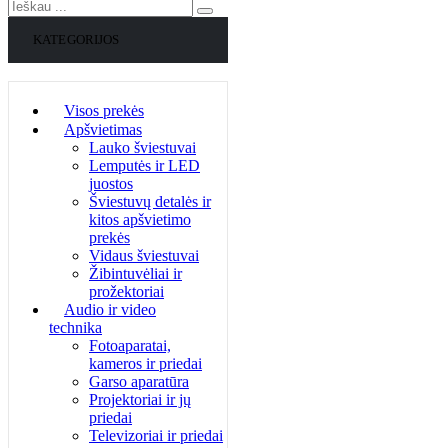
KATEGORIJOS
Visos prekės
Apšvietimas
Lauko šviestuvai
Lemputės ir LED
juostos
Šviestuvų detalės ir
kitos apšvietimo
prekės
Vidaus šviestuvai
Žibintuvėliai ir
prožektoriai
Audio ir video
technika
Fotoaparatai,
kameros ir priedai
Garso aparatūra
Projektoriai ir jų
priedai
Televizoriai ir priedai