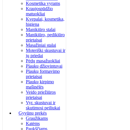
Kosmetika vyrams
Kraujospūdžio
matuokliai
Kvepalai, kosmetika,
higiena
Manikiūro stalai
Manikiūro, pedikiūro
prietaisai
Masažiniai stalai
Moteriški skustuvai ir
jų priedai
Pėdų masažuokliai
Plaukų džiovintuvai
Plaukų formavimo
prietaisai
Plaukų kirpimo
mašinėlės
Veido priežiūros
prietaisai
Vyr. skustuvai ir
skutimosi peiliukai
Gyvūnų prekės
Graužikams
Katėms
Paukščiams