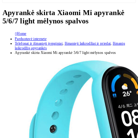
Apyrankė skirta Xiaomi Mi apyrankė
5/6/7 light mėlynos spalvos
Home
Parduotuvė internete
Telefonai ir išmanieji įrenginiai
,
Išmanieji laikrodžiai ir priedai
,
Išmanių
laikrodžių apyrankės
Apyrankė skirta Xiaomi Mi apyrankė 5/6/7 light mėlynos spalvos