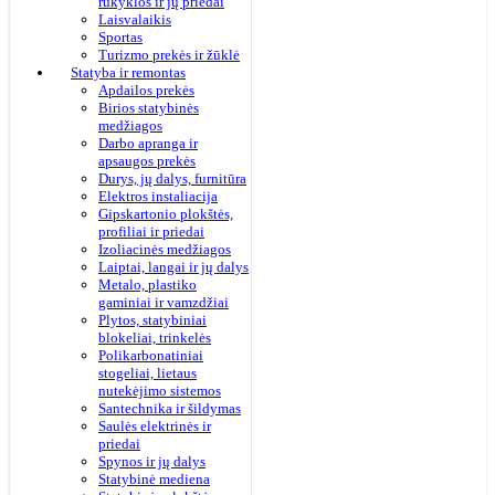
rūkyklos ir jų priedai
Laisvalaikis
Sportas
Turizmo prekės ir žūklė
Statyba ir remontas
Apdailos prekės
Birios statybinės
medžiagos
Darbo apranga ir
apsaugos prekės
Durys, jų dalys, furnitūra
Elektros instaliacija
Gipskartonio plokštės,
profiliai ir priedai
Izoliacinės medžiagos
Laiptai, langai ir jų dalys
Metalo, plastiko
gaminiai ir vamzdžiai
Plytos, statybiniai
blokeliai, trinkelės
Polikarbonatiniai
stogeliai, lietaus
nutekėjimo sistemos
Santechnika ir šildymas
Saulės elektrinės ir
priedai
Spynos ir jų dalys
Statybinė mediena