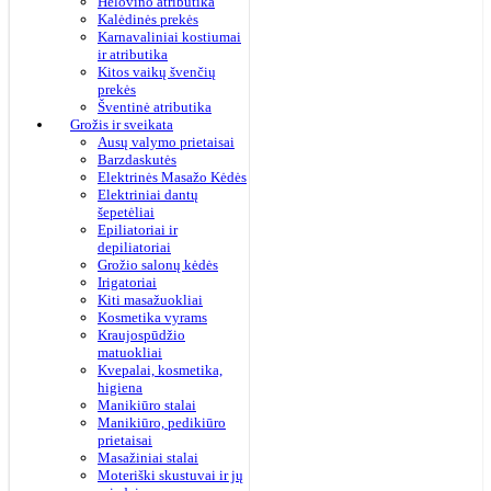
Helovino atributika
Kalėdinės prekės
Karnavaliniai kostiumai
ir atributika
Kitos vaikų švenčių
prekės
Šventinė atributika
Grožis ir sveikata
Ausų valymo prietaisai
Barzdaskutės
Elektrinės Masažo Kėdės
Elektriniai dantų
šepetėliai
Epiliatoriai ir
depiliatoriai
Grožio salonų kėdės
Irigatoriai
Kiti masažuokliai
Kosmetika vyrams
Kraujospūdžio
matuokliai
Kvepalai, kosmetika,
higiena
Manikiūro stalai
Manikiūro, pedikiūro
prietaisai
Masažiniai stalai
Moteriški skustuvai ir jų