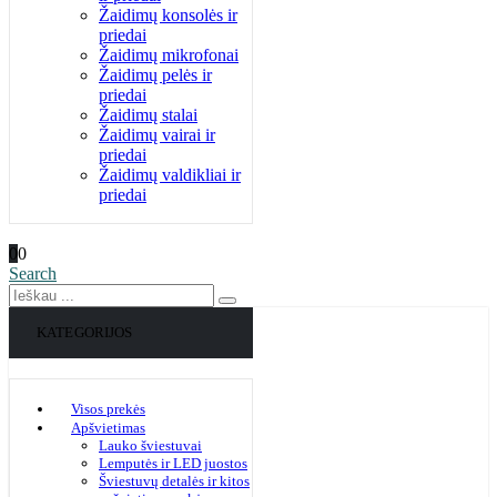
Žaidimų konsolės ir
priedai
Žaidimų mikrofonai
Žaidimų pelės ir
priedai
Žaidimų stalai
Žaidimų vairai ir
priedai
Žaidimų valdikliai ir
priedai
0
0
Search
KATEGORIJOS
Visos prekės
Apšvietimas
Lauko šviestuvai
Lemputės ir LED juostos
Šviestuvų detalės ir kitos