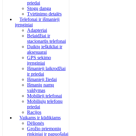
priedai
Stogų danga
Tvirtinimo detalės
Telefonai ir išmanieji
įrenginiai
Adapteriai
Belaidžiai ir
stacionarūs telefonai
Daiktų ieškikliai ir
aksesuarai
GPS sekimo
įrenginiai
Išmanieji laikrodžiai
ir priedai
Išmanieji žiedai
Išmanių namų
valdymas
Mobilieji telefonai
Mobiliųjų telefonų
priedai
Racijos
Vaikams ir kūdikiams
Dėlionės
Grožio priemonių
rinkiniai ir papuošalai