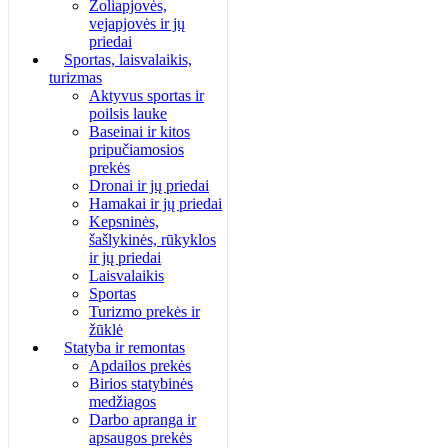
Žoliapjovės,
vejapjovės ir jų
priedai
Sportas, laisvalaikis,
turizmas
Aktyvus sportas ir
poilsis lauke
Baseinai ir kitos
pripučiamosios
prekės
Dronai ir jų priedai
Hamakai ir jų priedai
Kepsninės,
šašlykinės, rūkyklos
ir jų priedai
Laisvalaikis
Sportas
Turizmo prekės ir
žūklė
Statyba ir remontas
Apdailos prekės
Birios statybinės
medžiagos
Darbo apranga ir
apsaugos prekės