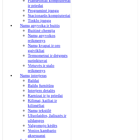
Planšetiniai kompiuteriai
ir priedai
Programinė įranga
Stacionarūs kompiuteriai
Tinklo įranga
Namų apyvoka ir buitis
Buitinė chemija
Namų apyvokos
reikmenys
Namų kvapai ir oro
gaivikliai
Termometrai ir drėgmės
surinktuvai
Virtuvės ir stalo
reikmenys
Namų interjeras
Baldai
Baldų furnitūra
Interjero detalės
Karnizai ir jų priedai
Kilimai, kailiai ir
kilimėliai
Namų tekstilė
Užuolaidos, žaliuzės ir
uždangos
Valgomojo kėdės
Vonios kambario
aksesuarai