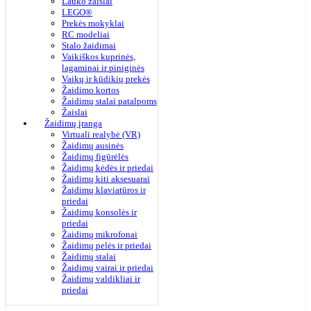
Lauko žaislai
LEGO®
Prekės mokyklai
RC modeliai
Stalo žaidimai
Vaikiškos kuprinės,
lagaminai ir piniginės
Vaikų ir kūdikių prekės
Žaidimo kortos
Žaidimų stalai patalpoms
Žaislai
Žaidimų įranga
Virtuali realybė (VR)
Žaidimų ausinės
Žaidimų figūrėlės
Žaidimų kėdės ir priedai
Žaidimų kiti aksesuarai
Žaidimų klaviatūros ir
priedai
Žaidimų konsolės ir
priedai
Žaidimų mikrofonai
Žaidimų pelės ir priedai
Žaidimų stalai
Žaidimų vairai ir priedai
Žaidimų valdikliai ir
priedai