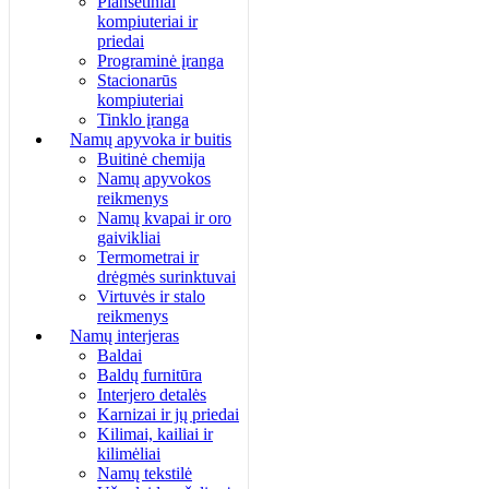
Planšetiniai
kompiuteriai ir
priedai
Programinė įranga
Stacionarūs
kompiuteriai
Tinklo įranga
Namų apyvoka ir buitis
Buitinė chemija
Namų apyvokos
reikmenys
Namų kvapai ir oro
gaivikliai
Termometrai ir
drėgmės surinktuvai
Virtuvės ir stalo
reikmenys
Namų interjeras
Baldai
Baldų furnitūra
Interjero detalės
Karnizai ir jų priedai
Kilimai, kailiai ir
kilimėliai
Namų tekstilė