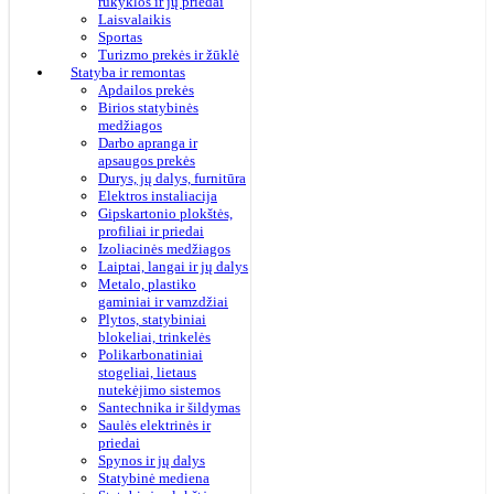
rūkyklos ir jų priedai
Laisvalaikis
Sportas
Turizmo prekės ir žūklė
Statyba ir remontas
Apdailos prekės
Birios statybinės
medžiagos
Darbo apranga ir
apsaugos prekės
Durys, jų dalys, furnitūra
Elektros instaliacija
Gipskartonio plokštės,
profiliai ir priedai
Izoliacinės medžiagos
Laiptai, langai ir jų dalys
Metalo, plastiko
gaminiai ir vamzdžiai
Plytos, statybiniai
blokeliai, trinkelės
Polikarbonatiniai
stogeliai, lietaus
nutekėjimo sistemos
Santechnika ir šildymas
Saulės elektrinės ir
priedai
Spynos ir jų dalys
Statybinė mediena