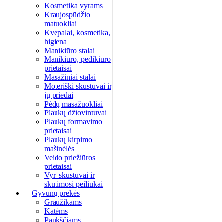
Kosmetika vyrams
Kraujospūdžio
matuokliai
Kvepalai, kosmetika,
higiena
Manikiūro stalai
Manikiūro, pedikiūro
prietaisai
Masažiniai stalai
Moteriški skustuvai ir
jų priedai
Pėdų masažuokliai
Plaukų džiovintuvai
Plaukų formavimo
prietaisai
Plaukų kirpimo
mašinėlės
Veido priežiūros
prietaisai
Vyr. skustuvai ir
skutimosi peiliukai
Gyvūnų prekės
Graužikams
Katėms
Paukščiams