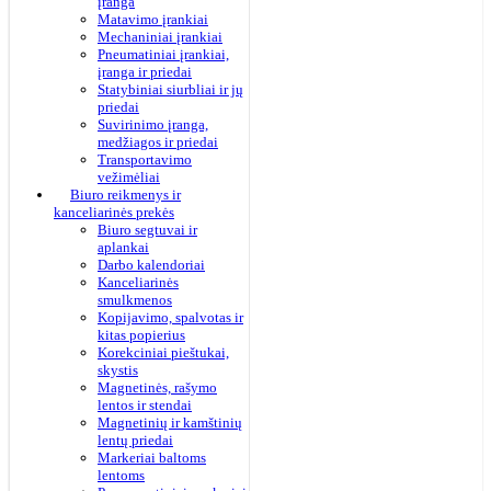
įranga
Matavimo įrankiai
Mechaniniai įrankiai
Pneumatiniai įrankiai,
įranga ir priedai
Statybiniai siurbliai ir jų
priedai
Suvirinimo įranga,
medžiagos ir priedai
Transportavimo
vežimėliai
Biuro reikmenys ir
kanceliarinės prekės
Biuro segtuvai ir
aplankai
Darbo kalendoriai
Kanceliarinės
smulkmenos
Kopijavimo, spalvotas ir
kitas popierius
Korekciniai pieštukai,
skystis
Magnetinės, rašymo
lentos ir stendai
Magnetinių ir kamštinių
lentų priedai
Markeriai baltoms
lentoms