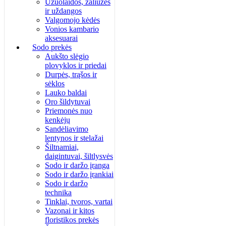
Užuolaidos, žaliuzės
ir uždangos
Valgomojo kėdės
Vonios kambario
aksesuarai
Sodo prekės
Aukšto slėgio
plovyklos ir priedai
Durpės, trąšos ir
sėklos
Lauko baldai
Oro šildytuvai
Priemonės nuo
kenkėjų
Sandėliavimo
lentynos ir stelažai
Šiltnamiai,
daigintuvai, šiltlysvės
Sodo ir daržo įranga
Sodo ir daržo įrankiai
Sodo ir daržo
technika
Tinklai, tvoros, vartai
Vazonai ir kitos
floristikos prekės