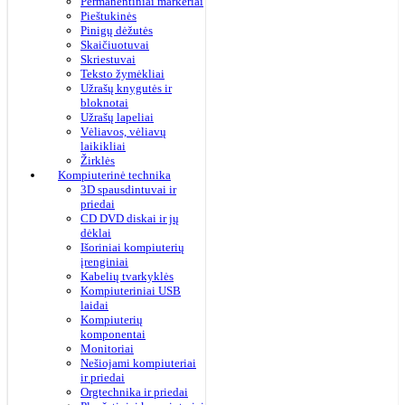
Permanentiniai markeriai
Pieštukinės
Pinigų dėžutės
Skaičiuotuvai
Skriestuvai
Teksto žymėkliai
Užrašų knygutės ir
bloknotai
Užrašų lapeliai
Vėliavos, vėliavų
laikikliai
Žirklės
Kompiuterinė technika
3D spausdintuvai ir
priedai
CD DVD diskai ir jų
dėklai
Išoriniai kompiuterių
įrenginiai
Kabelių tvarkyklės
Kompiuteriniai USB
laidai
Kompiuterių
komponentai
Monitoriai
Nešiojami kompiuteriai
ir priedai
Orgtechnika ir priedai