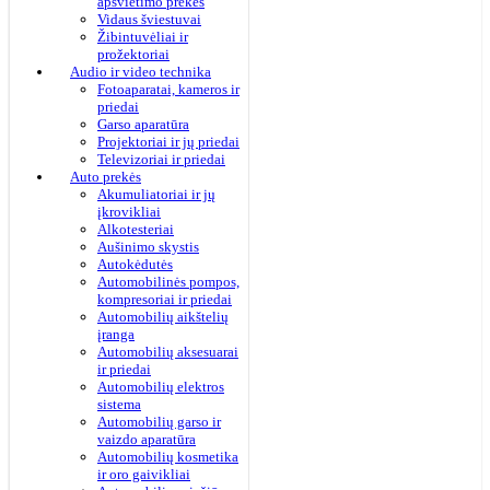
apšvietimo prekės
Vidaus šviestuvai
Žibintuvėliai ir
prožektoriai
Audio ir video technika
Fotoaparatai, kameros ir
priedai
Garso aparatūra
Projektoriai ir jų priedai
Televizoriai ir priedai
Auto prekės
Akumuliatoriai ir jų
įkrovikliai
Alkotesteriai
Aušinimo skystis
Autokėdutės
Automobilinės pompos,
kompresoriai ir priedai
Automobilių aikštelių
įranga
Automobilių aksesuarai
ir priedai
Automobilių elektros
sistema
Automobilių garso ir
vaizdo aparatūra
Automobilių kosmetika
ir oro gaivikliai