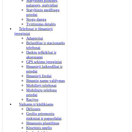
Statybinės plokštės,
palangės, stalviršiai
Statybinių medžiagų
priedai
Stogų danga
Tvirtinimo detalės
Telefonai ir išmanieji
įrenginiai
Adapteriai
Belaidžiai ir stacionarūs
telefonai
Daiktų ieškikliai ir
aksesuarai
GPS sekimo įrenginiai
Išmanieji laikrodžiai ir
priedai
Išmanieji žiedai
Išmanių namų valdymas
Mobilieji telefonai
Mobiliųjų telefonų
priedai
Racijos
Vaikams ir kūdikiams
Dėlionės
Grožio priemonių
rinkiniai ir papuošalai
Išmanusis plastilinas
Kinetinis smėlis