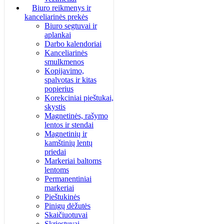
Biuro reikmenys ir
kanceliarinės prekės
Biuro segtuvai ir
aplankai
Darbo kalendoriai
Kanceliarinės
smulkmenos
Kopijavimo,
spalvotas ir kitas
popierius
Korekciniai pieštukai,
skystis
Magnetinės, rašymo
lentos ir stendai
Magnetinių ir
kamštinių lentų
priedai
Markeriai baltoms
lentoms
Permanentiniai
markeriai
Pieštukinės
Pinigų dėžutės
Skaičiuotuvai
Skriestuvai