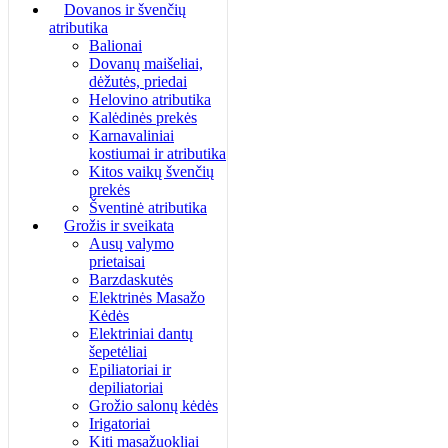
Dovanos ir švenčių
atributika
Balionai
Dovanų maišeliai,
dėžutės, priedai
Helovino atributika
Kalėdinės prekės
Karnavaliniai
kostiumai ir atributika
Kitos vaikų švenčių
prekės
Šventinė atributika
Grožis ir sveikata
Ausų valymo
prietaisai
Barzdaskutės
Elektrinės Masažo
Kėdės
Elektriniai dantų
šepetėliai
Epiliatoriai ir
depiliatoriai
Grožio salonų kėdės
Irigatoriai
Kiti masažuokliai