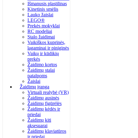
Išmanusis plastilinas
Kinetinis smėlis
Lauko žaislai
LEGO®
Prekės mokyklai
RC modeliai
Stalo žaidimai
Vaikiškos kuprinės,
lagaminai ir piniginės
Vaikų ir kūdikių
prekės
Žaidimo kortos
Žaidimų stalai
patalpoms
Žaislai
Žaidimų įranga
Virtuali realybė (VR)
Žaidimų ausinės
Žaidimų figūrėlės
Žaidimų kėdės ir
priedai
Žaidimų kiti
aksesuarai
Žaidimų klaviatūros
ir priedai