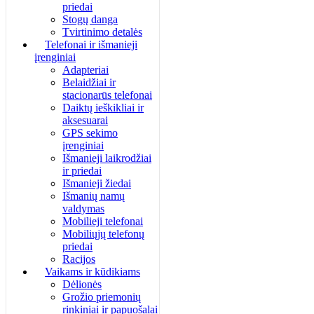
priedai
Stogų danga
Tvirtinimo detalės
Telefonai ir išmanieji
įrenginiai
Adapteriai
Belaidžiai ir
stacionarūs telefonai
Daiktų ieškikliai ir
aksesuarai
GPS sekimo
įrenginiai
Išmanieji laikrodžiai
ir priedai
Išmanieji žiedai
Išmanių namų
valdymas
Mobilieji telefonai
Mobiliųjų telefonų
priedai
Racijos
Vaikams ir kūdikiams
Dėlionės
Grožio priemonių
rinkiniai ir papuošalai