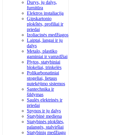
Durys, jų dalys,
furnitūra
Elektros instaliacija
Gipskartonio
plokštės, profiliai ir
priedai
Izoliacinės medžiagos
Laiptai, langai ir jų
dalys
Metalo, plastiko
gaminiai ir vamzdžiai
Plytos, statybiniai
blokeliai, trinkelės
Polikarbonatiniai
stogeliai, lietaus
nutekėjimo sistemos
Santechnika ir
šildymas
Saulės elektrinės ir
priedai
Spynos ir jų dalys
Statybinė mediena
Statybinės plokštės,
palangės, stalviršiai
Statybinių medžiagų