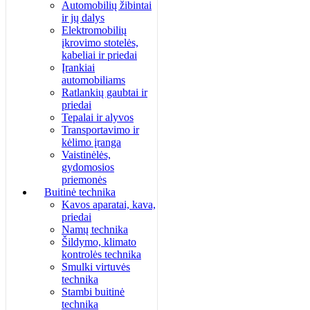
Automobilių žibintai
ir jų dalys
Elektromobilių
įkrovimo stotelės,
kabeliai ir priedai
Įrankiai
automobiliams
Ratlankių gaubtai ir
priedai
Tepalai ir alyvos
Transportavimo ir
kėlimo įranga
Vaistinėlės,
gydomosios
priemonės
Buitinė technika
Kavos aparatai, kava,
priedai
Namų technika
Šildymo, klimato
kontrolės technika
Smulki virtuvės
technika
Stambi buitinė
technika