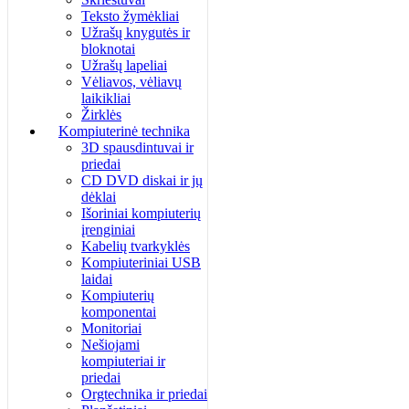
Teksto žymėkliai
Užrašų knygutės ir
bloknotai
Užrašų lapeliai
Vėliavos, vėliavų
laikikliai
Žirklės
Kompiuterinė technika
3D spausdintuvai ir
priedai
CD DVD diskai ir jų
dėklai
Išoriniai kompiuterių
įrenginiai
Kabelių tvarkyklės
Kompiuteriniai USB
laidai
Kompiuterių
komponentai
Monitoriai
Nešiojami
kompiuteriai ir
priedai
Orgtechnika ir priedai