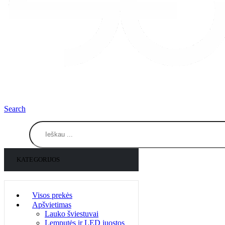
Search
KATEGORIJOS
Visos prekės
Apšvietimas
Lauko šviestuvai
Lemputės ir LED juostos