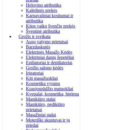
Helovino atributika
Kalėdinės prekės
Karnavaliniai kostiumai ir
atributika
Kitos vaikų švenčių prekės
Šventinė atributika
Grožis ir sveikata
Ausų valymo prietaisai
Barzdaskutės
Elektrinės Masažo Kėdės
Elektriniai dantų šepetėliai
Epiliatoriai ir depiliatoriai
Grožio salonų kėdės
Irigatoriai
Kiti masažuokliai
Kosmetika vyrams
Kraujospūdžio matuokliai
Kvepalai, kosmetika, higiena
Manikiūro stalai
Manikiūro, pedikiūro
prietaisai
Masažiniai stalai
Moteriški skustuvai ir jų
priedai