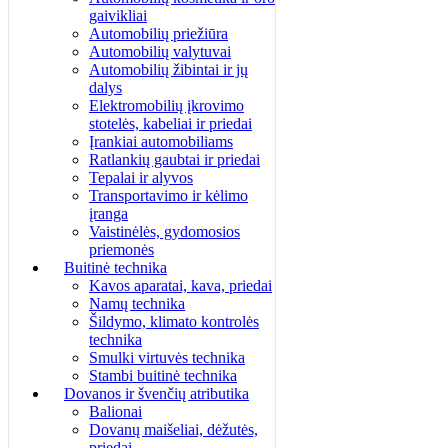
gaivikliai
Automobilių priežiūra
Automobilių valytuvai
Automobilių žibintai ir jų
dalys
Elektromobilių įkrovimo
stotelės, kabeliai ir priedai
Įrankiai automobiliams
Ratlankių gaubtai ir priedai
Tepalai ir alyvos
Transportavimo ir kėlimo
įranga
Vaistinėlės, gydomosios
priemonės
Buitinė technika
Kavos aparatai, kava, priedai
Namų technika
Šildymo, klimato kontrolės
technika
Smulki virtuvės technika
Stambi buitinė technika
Dovanos ir švenčių atributika
Balionai
Dovanų maišeliai, dėžutės,
priedai