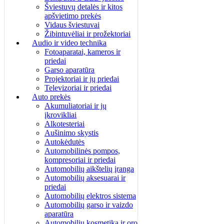
Šviestuvų detalės ir kitos
apšvietimo prekės
Vidaus šviestuvai
Žibintuvėliai ir prožektoriai
Audio ir video technika
Fotoaparatai, kameros ir
priedai
Garso aparatūra
Projektoriai ir jų priedai
Televizoriai ir priedai
Auto prekės
Akumuliatoriai ir jų
įkrovikliai
Alkotesteriai
Aušinimo skystis
Autokėdutės
Automobilinės pompos,
kompresoriai ir priedai
Automobilių aikštelių įranga
Automobilių aksesuarai ir
priedai
Automobilių elektros sistema
Automobilių garso ir vaizdo
aparatūra
Automobilių kosmetika ir oro