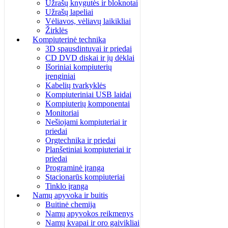
Užrašų knygutės ir bloknotai
Užrašų lapeliai
Vėliavos, vėliavų laikikliai
Žirklės
Kompiuterinė technika
3D spausdintuvai ir priedai
CD DVD diskai ir jų dėklai
Išoriniai kompiuterių
įrenginiai
Kabelių tvarkyklės
Kompiuteriniai USB laidai
Kompiuterių komponentai
Monitoriai
Nešiojami kompiuteriai ir
priedai
Orgtechnika ir priedai
Planšetiniai kompiuteriai ir
priedai
Programinė įranga
Stacionarūs kompiuteriai
Tinklo įranga
Namų apyvoka ir buitis
Buitinė chemija
Namų apyvokos reikmenys
Namų kvapai ir oro gaivikliai