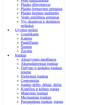
Pėdų masažuokliai
Plaukų džiovintuvai
Plaukų formavimo prietaisai
Plaukų kirpimo mašinėlės
Veido priežiūros prietaisai
Vyr. skustuvai ir skutimosi
peiliukai
Gyvūnų prekės
Graužikams
Katėms
Paukščiams
Šunims
Žuvims
Įrankiai
Abrazyvinės medžiagos
Akumuliatoriniai įrankiai
Dažymo ir apdailos įrankiai,
priedai
Elektriniai įrankiai
Generatoriai
Įrankių dėžės, dėklai, diržai
Kopėčios ir kėlimo įranga
Matavimo įrankiai
Mechaniniai įrankiai
Pneumatiniai įrankiai, įranga