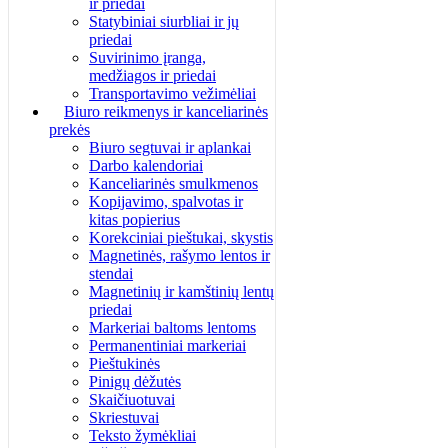
ir priedai
Statybiniai siurbliai ir jų
priedai
Suvirinimo įranga,
medžiagos ir priedai
Transportavimo vežimėliai
Biuro reikmenys ir kanceliarinės
prekės
Biuro segtuvai ir aplankai
Darbo kalendoriai
Kanceliarinės smulkmenos
Kopijavimo, spalvotas ir
kitas popierius
Korekciniai pieštukai, skystis
Magnetinės, rašymo lentos ir
stendai
Magnetinių ir kamštinių lentų
priedai
Markeriai baltoms lentoms
Permanentiniai markeriai
Pieštukinės
Pinigų dėžutės
Skaičiuotuvai
Skriestuvai
Teksto žymėkliai