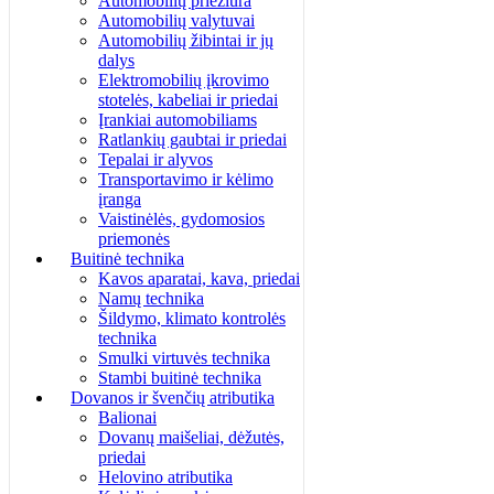
Automobilių priežiūra
Automobilių valytuvai
Automobilių žibintai ir jų
dalys
Elektromobilių įkrovimo
stotelės, kabeliai ir priedai
Įrankiai automobiliams
Ratlankių gaubtai ir priedai
Tepalai ir alyvos
Transportavimo ir kėlimo
įranga
Vaistinėlės, gydomosios
priemonės
Buitinė technika
Kavos aparatai, kava, priedai
Namų technika
Šildymo, klimato kontrolės
technika
Smulki virtuvės technika
Stambi buitinė technika
Dovanos ir švenčių atributika
Balionai
Dovanų maišeliai, dėžutės,
priedai
Helovino atributika