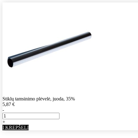
Stiklų tamsinimo plėvelė, juoda, 35%
5,87
€
-
+
Į KREPŠELĮ