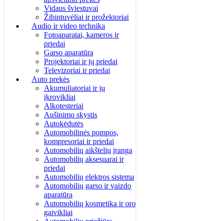
Vidaus šviestuvai
Žibintuvėliai ir prožektoriai
Audio ir video technika
Fotoaparatai, kameros ir
priedai
Garso aparatūra
Projektoriai ir jų priedai
Televizoriai ir priedai
Auto prekės
Akumuliatoriai ir jų
įkrovikliai
Alkotesteriai
Aušinimo skystis
Autokėdutės
Automobilinės pompos,
kompresoriai ir priedai
Automobilių aikštelių įranga
Automobilių aksesuarai ir
priedai
Automobilių elektros sistema
Automobilių garso ir vaizdo
aparatūra
Automobilių kosmetika ir oro
gaivikliai