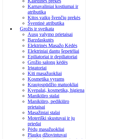
Kalėdinės prekės
Karnavaliniai kostiumai ir
atributika
Kitos vaikų švenčių prekės
Šventinė atributika
Grožis ir sveikata
Ausų valymo prietaisai
Barzdaskutės
Elektrinės Masažo Kėdės
Elektriniai dantų šepetėliai
Epiliatoriai ir depiliatoriai
Grožio salonų kėdės
Irigatoriai
Kiti masažuokliai
Kosmetika vyrams
Kraujospūdžio matuokliai
Kvepalai, kosmetika, higiena
Manikiūro stalai
Manikiūro, pedikiūro
prietaisai
Masažiniai stalai
Moteriški skustuvai ir jų
priedai
Pėdų masažuokliai
Plaukų džiovintuvai