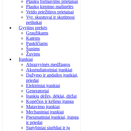
Plaukų formavimo prietaisai
Plaukų kirpimo mašinėlės
Veido priežiūros prietaisai
Vyr. skustuvai ir skutimosi
peiliukai
Gyvūnų prekės
Graužikams
Katėms
Paukščiams
Šunims
Žuvims
Įrankiai
Abrazyvinės medžiagos
Akumuliatoriniai įrankiai
Dažymo ir apdailos įrankiai,
priedai
Elektriniai įrankiai
Generatoriai
Įrankių dėžės, dėklai, diržai
Kopėčios ir kėlimo įranga
Matavimo įrankiai
Mechaniniai įrankiai
Pneumatiniai įrankiai, įranga
ir priedai
Statybiniai siurbliai ir jų