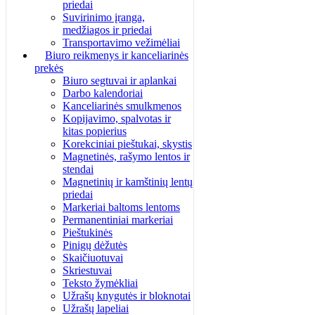
priedai
Suvirinimo įranga,
medžiagos ir priedai
Transportavimo vežimėliai
Biuro reikmenys ir kanceliarinės
prekės
Biuro segtuvai ir aplankai
Darbo kalendoriai
Kanceliarinės smulkmenos
Kopijavimo, spalvotas ir
kitas popierius
Korekciniai pieštukai, skystis
Magnetinės, rašymo lentos ir
stendai
Magnetinių ir kamštinių lentų
priedai
Markeriai baltoms lentoms
Permanentiniai markeriai
Pieštukinės
Pinigų dėžutės
Skaičiuotuvai
Skriestuvai
Teksto žymėkliai
Užrašų knygutės ir bloknotai
Užrašų lapeliai