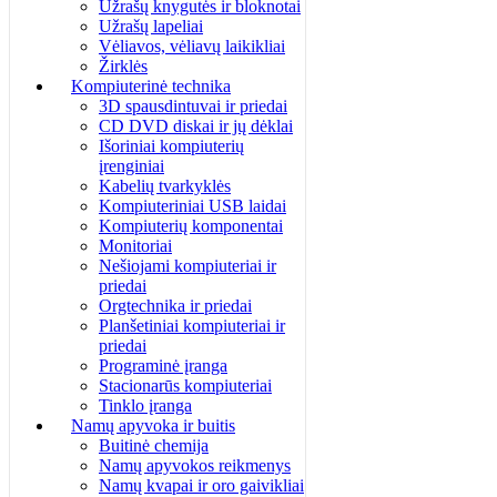
Užrašų knygutės ir bloknotai
Užrašų lapeliai
Vėliavos, vėliavų laikikliai
Žirklės
Kompiuterinė technika
3D spausdintuvai ir priedai
CD DVD diskai ir jų dėklai
Išoriniai kompiuterių
įrenginiai
Kabelių tvarkyklės
Kompiuteriniai USB laidai
Kompiuterių komponentai
Monitoriai
Nešiojami kompiuteriai ir
priedai
Orgtechnika ir priedai
Planšetiniai kompiuteriai ir
priedai
Programinė įranga
Stacionarūs kompiuteriai
Tinklo įranga
Namų apyvoka ir buitis
Buitinė chemija
Namų apyvokos reikmenys
Namų kvapai ir oro gaivikliai