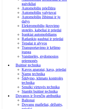
gaivikliai
Automobilių priežiūra
Automobilių valytuvai
Automobilių žibintai ir jų
dalys
Elektromobilių įkrovimo
stotelės, kabeliai ir priedai
Įrankiai automobiliams
Ratlankių gaubtai ir priedai
Tepalai ir alyvos
Transportavimo ir kėlimo
įranga
Vaistinėlės, gydomosios
priemonės
Buitinė technika
Kavos aparatai, kava, priedai
Namų technika
Šildymo, klimato kontrolės
technika
Smulki virtuvės technika
Stambi buitinė technika
Dovanos ir švenčių atributika
Balionai
Dovanų maišeliai, dėžutės,
priedai