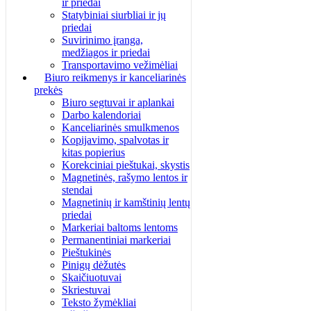
ir priedai
Statybiniai siurbliai ir jų
priedai
Suvirinimo įranga,
medžiagos ir priedai
Transportavimo vežimėliai
Biuro reikmenys ir kanceliarinės
prekės
Biuro segtuvai ir aplankai
Darbo kalendoriai
Kanceliarinės smulkmenos
Kopijavimo, spalvotas ir
kitas popierius
Korekciniai pieštukai, skystis
Magnetinės, rašymo lentos ir
stendai
Magnetinių ir kamštinių lentų
priedai
Markeriai baltoms lentoms
Permanentiniai markeriai
Pieštukinės
Pinigų dėžutės
Skaičiuotuvai
Skriestuvai
Teksto žymėkliai