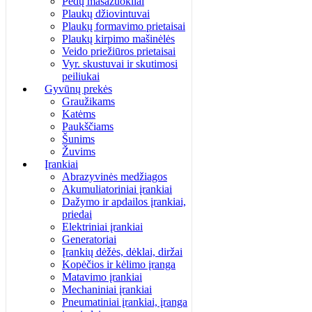
Pėdų masažuokliai
Plaukų džiovintuvai
Plaukų formavimo prietaisai
Plaukų kirpimo mašinėlės
Veido priežiūros prietaisai
Vyr. skustuvai ir skutimosi
peiliukai
Gyvūnų prekės
Graužikams
Katėms
Paukščiams
Šunims
Žuvims
Įrankiai
Abrazyvinės medžiagos
Akumuliatoriniai įrankiai
Dažymo ir apdailos įrankiai,
priedai
Elektriniai įrankiai
Generatoriai
Įrankių dėžės, dėklai, diržai
Kopėčios ir kėlimo įranga
Matavimo įrankiai
Mechaniniai įrankiai
Pneumatiniai įrankiai, įranga