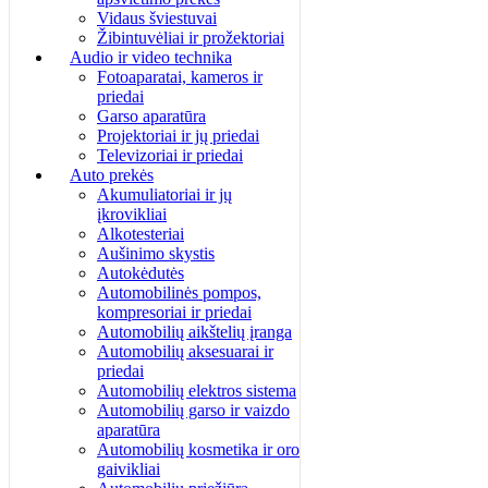
Vidaus šviestuvai
Žibintuvėliai ir prožektoriai
Audio ir video technika
Fotoaparatai, kameros ir
priedai
Garso aparatūra
Projektoriai ir jų priedai
Televizoriai ir priedai
Auto prekės
Akumuliatoriai ir jų
įkrovikliai
Alkotesteriai
Aušinimo skystis
Autokėdutės
Automobilinės pompos,
kompresoriai ir priedai
Automobilių aikštelių įranga
Automobilių aksesuarai ir
priedai
Automobilių elektros sistema
Automobilių garso ir vaizdo
aparatūra
Automobilių kosmetika ir oro
gaivikliai