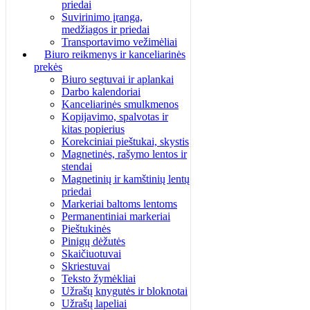
priedai
Suvirinimo įranga,
medžiagos ir priedai
Transportavimo vežimėliai
Biuro reikmenys ir kanceliarinės
prekės
Biuro segtuvai ir aplankai
Darbo kalendoriai
Kanceliarinės smulkmenos
Kopijavimo, spalvotas ir
kitas popierius
Korekciniai pieštukai, skystis
Magnetinės, rašymo lentos ir
stendai
Magnetinių ir kamštinių lentų
priedai
Markeriai baltoms lentoms
Permanentiniai markeriai
Pieštukinės
Pinigų dėžutės
Skaičiuotuvai
Skriestuvai
Teksto žymėkliai
Užrašų knygutės ir bloknotai
Užrašų lapeliai