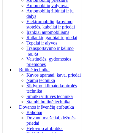
Automobilių priežiūra
Automobilių valytuvai
Automobilių žibintai ir jų
dalys
Elektromobilių įkrovimo
stotelės, kabeliai ir priedai
Įrankiai automobiliams
Ratlankių gaubtai ir priedai
Tepalai ir alyvos
Transportavimo ir kėlimo
įranga
Vaistinėlės, gydomosios
priemonės
Buitinė technika
Kavos aparatai, kava, priedai
Namų technika
Šildymo, klimato kontrolės
technika
Smulki virtuvės technika
Stambi buitinė technika
Dovanos ir švenčių atributika
Balionai
Dovanų maišeliai, dėžutės,
priedai
Helovino atributika