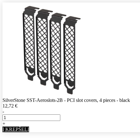
SilverStone SST-Aeroslots-2B - PCI slot covers, 4 pieces - black
12,72
€
-
+
Į KREPŠELĮ