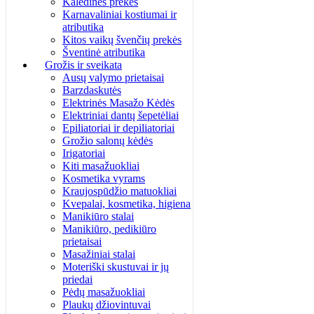
Kalėdinės prekės
Karnavaliniai kostiumai ir
atributika
Kitos vaikų švenčių prekės
Šventinė atributika
Grožis ir sveikata
Ausų valymo prietaisai
Barzdaskutės
Elektrinės Masažo Kėdės
Elektriniai dantų šepetėliai
Epiliatoriai ir depiliatoriai
Grožio salonų kėdės
Irigatoriai
Kiti masažuokliai
Kosmetika vyrams
Kraujospūdžio matuokliai
Kvepalai, kosmetika, higiena
Manikiūro stalai
Manikiūro, pedikiūro
prietaisai
Masažiniai stalai
Moteriški skustuvai ir jų
priedai
Pėdų masažuokliai
Plaukų džiovintuvai