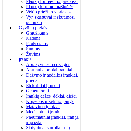
Plaukų formavimo prietaisai
Plaukų kirpimo mašinėlės
Veido priežiūros prietaisai
Vyr. skustuvai ir skutimosi
peiliukai
Gyvūnų prekės
Graužikams
Katėms
Paukščiams
Šunims
Žuvims
Įrankiai
Abrazyvinės medžiagos
Akumuliatoriniai įrankiai
Dažymo ir apdailos įrankiai,
priedai
Elektriniai įrankiai
Generatoriai
Įrankių dėžės, dėklai, diržai
Kopėčios ir kėlimo įranga
Matavimo įrankiai
Mechaniniai įrankiai
Pneumatiniai įrankiai, įranga
ir priedai
Statybiniai siurbliai ir jų