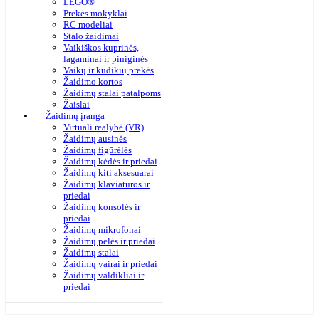
LEGO®
Prekės mokyklai
RC modeliai
Stalo žaidimai
Vaikiškos kuprinės,
lagaminai ir piniginės
Vaikų ir kūdikių prekės
Žaidimo kortos
Žaidimų stalai patalpoms
Žaislai
Žaidimų įranga
Virtuali realybė (VR)
Žaidimų ausinės
Žaidimų figūrėlės
Žaidimų kėdės ir priedai
Žaidimų kiti aksesuarai
Žaidimų klaviatūros ir
priedai
Žaidimų konsolės ir
priedai
Žaidimų mikrofonai
Žaidimų pelės ir priedai
Žaidimų stalai
Žaidimų vairai ir priedai
Žaidimų valdikliai ir
priedai