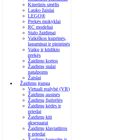
Kinetinis smėlis
Lauko žaislai
LEGO®
Prekės mokyklai
RC modeliai
Stalo žaidimai
Vaikiškos kuprinės,
lagaminai ir piniginės
Vaikų ir kūdikių
prekės
Žaidimo kortos
Žaidimų stalai
patalpoms
Žaislai
Žaidimų įranga
Virtuali realybė (VR)
Žaidimų ausinės
Žaidimų figūrėlės
Žaidimų kėdės ir
priedai
Žaidimų kiti
aksesuarai
Žaidimų klaviatūros
ir priedai
Žaidimų konsolės ir