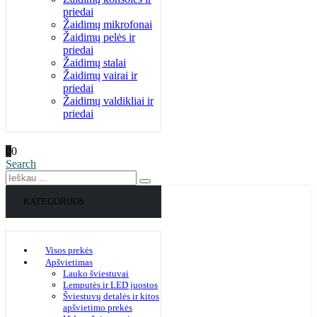
priedai
Žaidimų mikrofonai
Žaidimų pelės ir
priedai
Žaidimų stalai
Žaidimų vairai ir
priedai
Žaidimų valdikliai ir
priedai
0
0
Search
KATEGORIJOS
Visos prekės
Apšvietimas
Lauko šviestuvai
Lemputės ir LED juostos
Šviestuvų detalės ir kitos
apšvietimo prekės