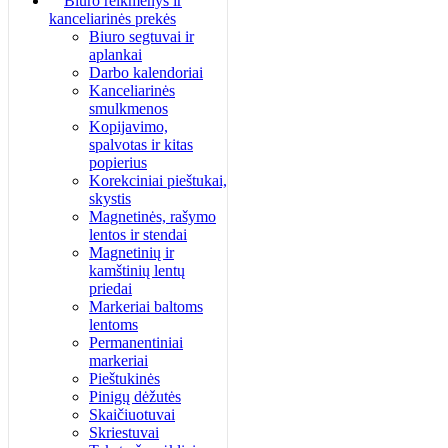
Biuro reikmenys ir
kanceliarinės prekės
Biuro segtuvai ir
aplankai
Darbo kalendoriai
Kanceliarinės
smulkmenos
Kopijavimo,
spalvotas ir kitas
popierius
Korekciniai pieštukai,
skystis
Magnetinės, rašymo
lentos ir stendai
Magnetinių ir
kamštinių lentų
priedai
Markeriai baltoms
lentoms
Permanentiniai
markeriai
Pieštukinės
Pinigų dėžutės
Skaičiuotuvai
Skriestuvai