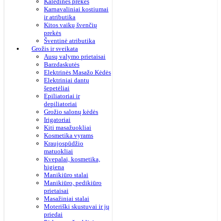
Kalėdinės prekės
Karnavaliniai kostiumai
ir atributika
Kitos vaikų švenčių
prekės
Šventinė atributika
Grožis ir sveikata
Ausų valymo prietaisai
Barzdaskutės
Elektrinės Masažo Kėdės
Elektriniai dantų
šepetėliai
Epiliatoriai ir
depiliatoriai
Grožio salonų kėdės
Irigatoriai
Kiti masažuokliai
Kosmetika vyrams
Kraujospūdžio
matuokliai
Kvepalai, kosmetika,
higiena
Manikiūro stalai
Manikiūro, pedikiūro
prietaisai
Masažiniai stalai
Moteriški skustuvai ir jų
priedai