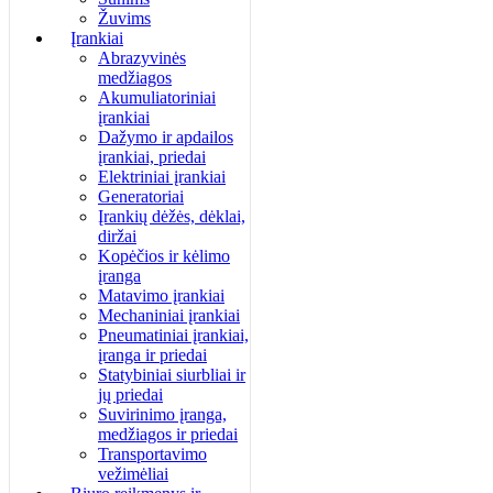
Žuvims
Įrankiai
Abrazyvinės
medžiagos
Akumuliatoriniai
įrankiai
Dažymo ir apdailos
įrankiai, priedai
Elektriniai įrankiai
Generatoriai
Įrankių dėžės, dėklai,
diržai
Kopėčios ir kėlimo
įranga
Matavimo įrankiai
Mechaniniai įrankiai
Pneumatiniai įrankiai,
įranga ir priedai
Statybiniai siurbliai ir
jų priedai
Suvirinimo įranga,
medžiagos ir priedai
Transportavimo
vežimėliai