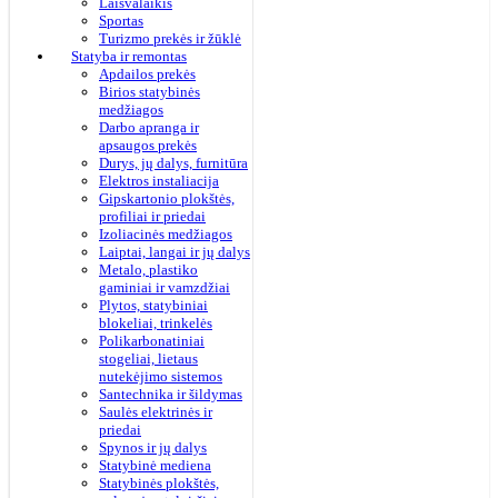
Laisvalaikis
Sportas
Turizmo prekės ir žūklė
Statyba ir remontas
Apdailos prekės
Birios statybinės
medžiagos
Darbo apranga ir
apsaugos prekės
Durys, jų dalys, furnitūra
Elektros instaliacija
Gipskartonio plokštės,
profiliai ir priedai
Izoliacinės medžiagos
Laiptai, langai ir jų dalys
Metalo, plastiko
gaminiai ir vamzdžiai
Plytos, statybiniai
blokeliai, trinkelės
Polikarbonatiniai
stogeliai, lietaus
nutekėjimo sistemos
Santechnika ir šildymas
Saulės elektrinės ir
priedai
Spynos ir jų dalys
Statybinė mediena
Statybinės plokštės,