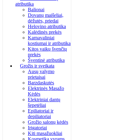
atributika
Balionai
Dovanų maišeliai,
dėžutės, priedai
Helovino atributika
Kalėdinės prekės
Karnavaliniai
kostiumai ir atributika
Kitos vaikų švenčių
prekės
Šventinė atributika
Grožis ir sveikata
Ausų valymo
prietaisai
Barzdaskutės
Elektrinės Masažo
Kėdės
Elektriniai dantų
šepetėliai
Epiliatoriai ir
depiliatoriai
Grožio salonų kėdės
Irigatoriai
Kiti masažuokliai
Kosmetika vyrams