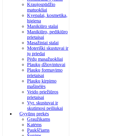
Kraujospūdžio
matuokliai
Kvepalai, kosmetika,
higiena
Manikiūro stalai
Manikiūro, pedikiūro
prietaisai
Masažiniai stalai
Moteriški skustuvai ir
jų priedai
Pėdų masažuokliai
Plaukų džiovintuvai
Plaukų formavimo
prietaisai
Plaukų kirpimo
mašinėlės
Veido priežiūros
prietaisai
Vyr. skustuvai ir
skutimosi peiliukai
Gyvūnų prekės
Graužikams
Katėms
Paukščiams
Šunims