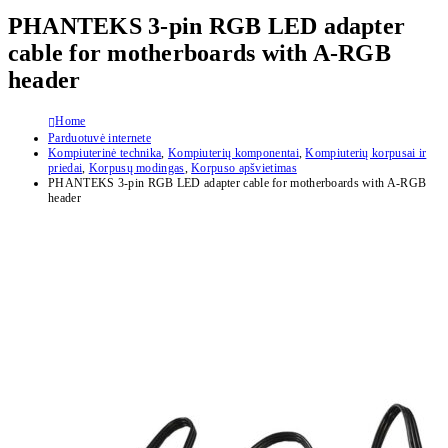
PHANTEKS 3-pin RGB LED adapter
cable for motherboards with A-RGB
header
Home
Parduotuvė internete
Kompiuterinė technika
,
Kompiuterių komponentai
,
Kompiuterių korpusai ir
priedai
,
Korpusų modingas
,
Korpuso apšvietimas
PHANTEKS 3-pin RGB LED adapter cable for motherboards with A-RGB
header