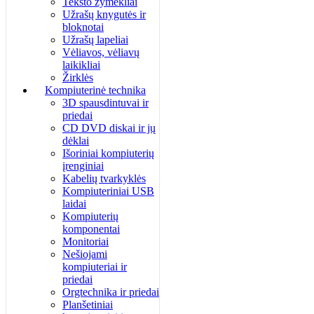
Teksto žymėkliai
Užrašų knygutės ir
bloknotai
Užrašų lapeliai
Vėliavos, vėliavų
laikikliai
Žirklės
Kompiuterinė technika
3D spausdintuvai ir
priedai
CD DVD diskai ir jų
dėklai
Išoriniai kompiuterių
įrenginiai
Kabelių tvarkyklės
Kompiuteriniai USB
laidai
Kompiuterių
komponentai
Monitoriai
Nešiojami
kompiuteriai ir
priedai
Orgtechnika ir priedai
Planšetiniai