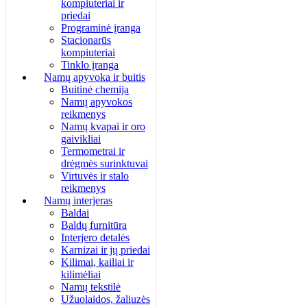
kompiuteriai ir
priedai
Programinė įranga
Stacionarūs
kompiuteriai
Tinklo įranga
Namų apyvoka ir buitis
Buitinė chemija
Namų apyvokos
reikmenys
Namų kvapai ir oro
gaivikliai
Termometrai ir
drėgmės surinktuvai
Virtuvės ir stalo
reikmenys
Namų interjeras
Baldai
Baldų furnitūra
Interjero detalės
Karnizai ir jų priedai
Kilimai, kailiai ir
kilimėliai
Namų tekstilė
Užuolaidos, žaliuzės