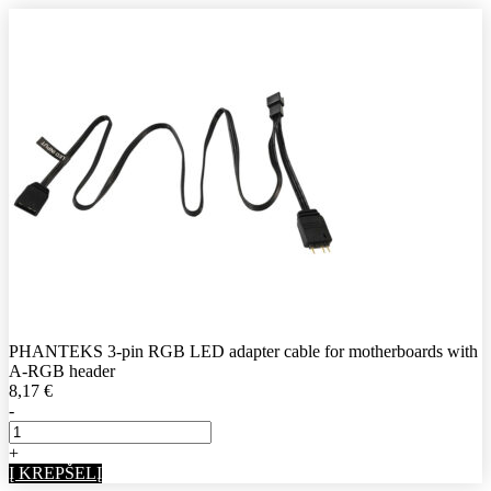
PHANTEKS 3-pin RGB LED adapter cable for motherboards with
A-RGB header
8,17
€
-
+
Į KREPŠELĮ