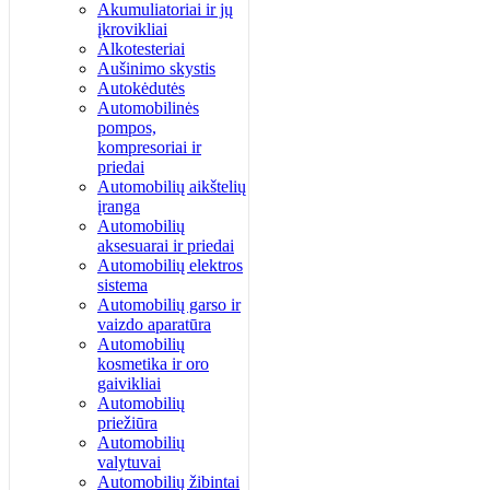
Akumuliatoriai ir jų
įkrovikliai
Alkotesteriai
Aušinimo skystis
Autokėdutės
Automobilinės
pompos,
kompresoriai ir
priedai
Automobilių aikštelių
įranga
Automobilių
aksesuarai ir priedai
Automobilių elektros
sistema
Automobilių garso ir
vaizdo aparatūra
Automobilių
kosmetika ir oro
gaivikliai
Automobilių
priežiūra
Automobilių
valytuvai
Automobilių žibintai