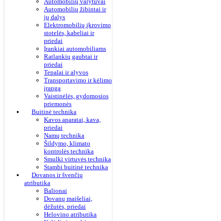
Automobilių valytuvai
Automobilių žibintai ir
jų dalys
Elektromobilių įkrovimo
stotelės, kabeliai ir
priedai
Įrankiai automobiliams
Ratlankių gaubtai ir
priedai
Tepalai ir alyvos
Transportavimo ir kėlimo
įranga
Vaistinėlės, gydomosios
priemonės
Buitinė technika
Kavos aparatai, kava,
priedai
Namų technika
Šildymo, klimato
kontrolės technika
Smulki virtuvės technika
Stambi buitinė technika
Dovanos ir švenčių
atributika
Balionai
Dovanų maišeliai,
dėžutės, priedai
Helovino atributika