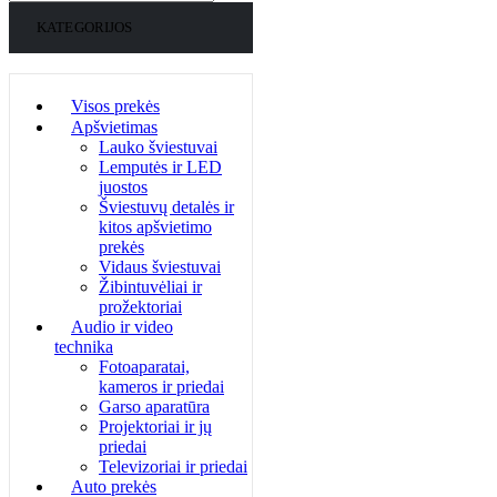
KATEGORIJOS
Visos prekės
Apšvietimas
Lauko šviestuvai
Lemputės ir LED
juostos
Šviestuvų detalės ir
kitos apšvietimo
prekės
Vidaus šviestuvai
Žibintuvėliai ir
prožektoriai
Audio ir video
technika
Fotoaparatai,
kameros ir priedai
Garso aparatūra
Projektoriai ir jų
priedai
Televizoriai ir priedai
Auto prekės