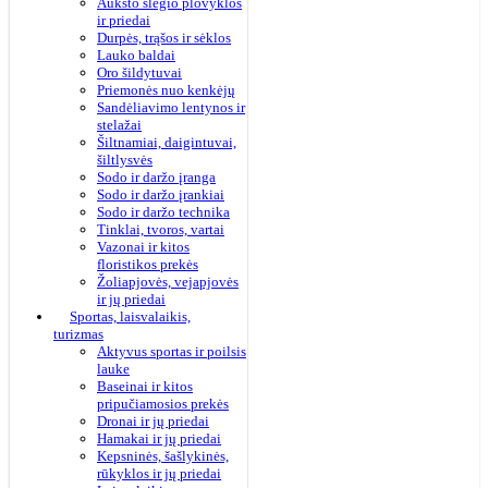
Aukšto slėgio plovyklos
ir priedai
Durpės, trąšos ir sėklos
Lauko baldai
Oro šildytuvai
Priemonės nuo kenkėjų
Sandėliavimo lentynos ir
stelažai
Šiltnamiai, daigintuvai,
šiltlysvės
Sodo ir daržo įranga
Sodo ir daržo įrankiai
Sodo ir daržo technika
Tinklai, tvoros, vartai
Vazonai ir kitos
floristikos prekės
Žoliapjovės, vejapjovės
ir jų priedai
Sportas, laisvalaikis,
turizmas
Aktyvus sportas ir poilsis
lauke
Baseinai ir kitos
pripučiamosios prekės
Dronai ir jų priedai
Hamakai ir jų priedai
Kepsninės, šašlykinės,
rūkyklos ir jų priedai