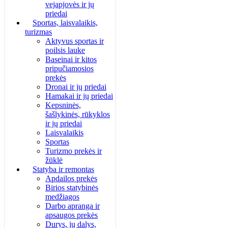
vejapjovės ir jų
priedai
Sportas, laisvalaikis,
turizmas
Aktyvus sportas ir
poilsis lauke
Baseinai ir kitos
pripučiamosios
prekės
Dronai ir jų priedai
Hamakai ir jų priedai
Kepsninės,
šašlykinės, rūkyklos
ir jų priedai
Laisvalaikis
Sportas
Turizmo prekės ir
žūklė
Statyba ir remontas
Apdailos prekės
Birios statybinės
medžiagos
Darbo apranga ir
apsaugos prekės
Durys, jų dalys,