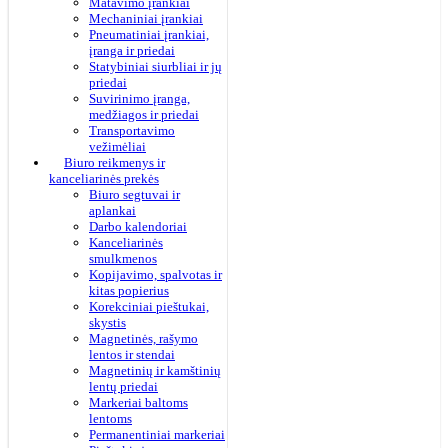
Matavimo įrankiai
Mechaniniai įrankiai
Pneumatiniai įrankiai,
įranga ir priedai
Statybiniai siurbliai ir jų
priedai
Suvirinimo įranga,
medžiagos ir priedai
Transportavimo
vežimėliai
Biuro reikmenys ir
kanceliarinės prekės
Biuro segtuvai ir
aplankai
Darbo kalendoriai
Kanceliarinės
smulkmenos
Kopijavimo, spalvotas ir
kitas popierius
Korekciniai pieštukai,
skystis
Magnetinės, rašymo
lentos ir stendai
Magnetinių ir kamštinių
lentų priedai
Markeriai baltoms
lentoms
Permanentiniai markeriai