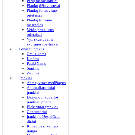
Pėdų masažuokliai
Plaukų džiovintuvai
Plaukų formavimo
prietaisai
Plaukų kirpimo
mašinėlės
Veido priežiūros
prietaisai
Vyr. skustuvai ir
skutimosi peiliukai
Gyvūnų prekės
Graužikams
Katėms
Paukščiams
Šunims
Žuvims
Įrankiai
Abrazyvinės medžiagos
Akumuliatoriniai
įrankiai
Dažymo ir apdailos
įrankiai, priedai
Elektriniai įrankiai
Generatoriai
Įrankių dėžės, dėklai,
diržai
Kopėčios ir kėlimo
įranga