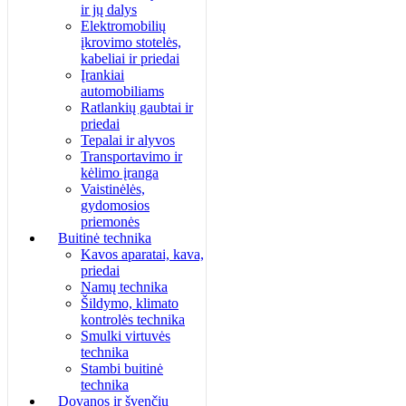
ir jų dalys
Elektromobilių
įkrovimo stotelės,
kabeliai ir priedai
Įrankiai
automobiliams
Ratlankių gaubtai ir
priedai
Tepalai ir alyvos
Transportavimo ir
kėlimo įranga
Vaistinėlės,
gydomosios
priemonės
Buitinė technika
Kavos aparatai, kava,
priedai
Namų technika
Šildymo, klimato
kontrolės technika
Smulki virtuvės
technika
Stambi buitinė
technika
Dovanos ir švenčių