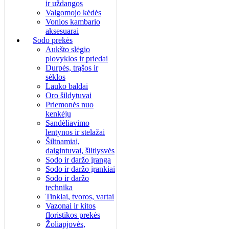
ir uždangos
Valgomojo kėdės
Vonios kambario
aksesuarai
Sodo prekės
Aukšto slėgio
plovyklos ir priedai
Durpės, trąšos ir
sėklos
Lauko baldai
Oro šildytuvai
Priemonės nuo
kenkėjų
Sandėliavimo
lentynos ir stelažai
Šiltnamiai,
daigintuvai, šiltlysvės
Sodo ir daržo įranga
Sodo ir daržo įrankiai
Sodo ir daržo
technika
Tinklai, tvoros, vartai
Vazonai ir kitos
floristikos prekės
Žoliapjovės,