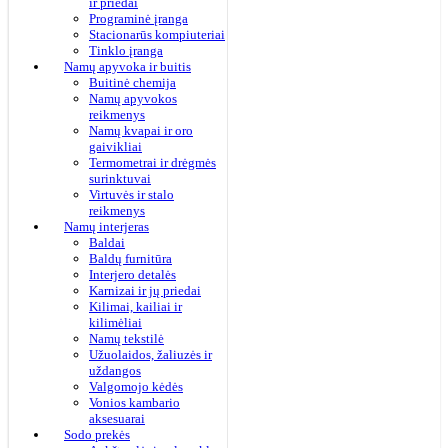
ir priedai
Programinė įranga
Stacionarūs kompiuteriai
Tinklo įranga
Namų apyvoka ir buitis
Buitinė chemija
Namų apyvokos
reikmenys
Namų kvapai ir oro
gaivikliai
Termometrai ir drėgmės
surinktuvai
Virtuvės ir stalo
reikmenys
Namų interjeras
Baldai
Baldų furnitūra
Interjero detalės
Karnizai ir jų priedai
Kilimai, kailiai ir
kilimėliai
Namų tekstilė
Užuolaidos, žaliuzės ir
uždangos
Valgomojo kėdės
Vonios kambario
aksesuarai
Sodo prekės