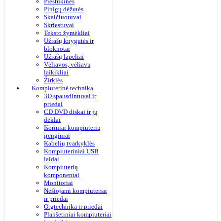
Pieštukinės
Pinigų dėžutės
Skaičiuotuvai
Skriestuvai
Teksto žymėkliai
Užrašų knygutės ir
bloknotai
Užrašų lapeliai
Vėliavos, vėliavų
laikikliai
Žirklės
Kompiuterinė technika
3D spausdintuvai ir
priedai
CD DVD diskai ir jų
dėklai
Išoriniai kompiuterių
įrenginiai
Kabelių tvarkyklės
Kompiuteriniai USB
laidai
Kompiuterių
komponentai
Monitoriai
Nešiojami kompiuteriai
ir priedai
Orgtechnika ir priedai
Planšetiniai kompiuteriai