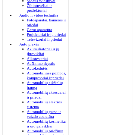
Vidaus šviestuvai
Žibintuvėliai ir
prožektoriai
Audio ir video technika
Fotoaparatai, kameros ir
priedai
Garso aparatūra
Projektoriai ir jų priedai
Televizoriai ir priedai
Auto prekės
Akumuliatoriai ir jų
įkrovikliai
Alkotesteriai
Aušinimo skystis
Autokėdutės
Automobilinės pompos,
kompresoriai ir priedai
Automobilių aikštelių
įranga
Automobilių aksesuarai
ir priedai
Automobilių elektros
sistema
Automobilių garso ir
vaizdo aparatūra
Automobilių kosmetika
ir oro gaivikliai
Automobilių priežiūra