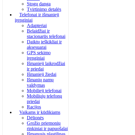
Stogų danga
Tvirtinimo detalės
Telefonai ir išmanieji
įrenginiai
Adapteriai
Belaidžiai ir
stacionarūs telefonai
Daiktų ieškikliai ir
aksesuarai
GPS sekimo
įrenginiai
Išmanieji laikrodžiai
ir priedai
Išmanieji žiedai
Išmanių namų
valdymas
Mobilieji telefonai
Mobiliųjų telefonų
priedai
Racijos
Vaikams ir kūdikiams
Dėlionės
Grožio priemonių
rinkiniai ir papuošalai
Išmanusis plastilinas