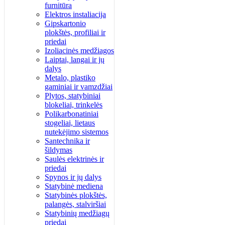
furnitūra
Elektros instaliacija
Gipskartonio
plokštės, profiliai ir
priedai
Izoliacinės medžiagos
Laiptai, langai ir jų
dalys
Metalo, plastiko
gaminiai ir vamzdžiai
Plytos, statybiniai
blokeliai, trinkelės
Polikarbonatiniai
stogeliai, lietaus
nutekėjimo sistemos
Santechnika ir
šildymas
Saulės elektrinės ir
priedai
Spynos ir jų dalys
Statybinė mediena
Statybinės plokštės,
palangės, stalviršiai
Statybinių medžiagų
priedai