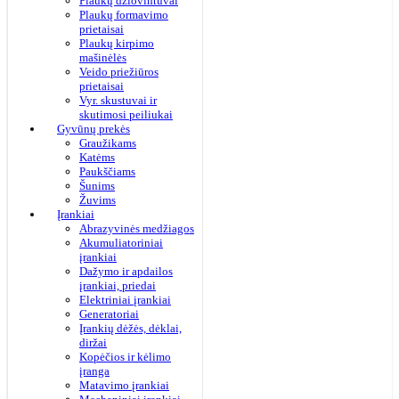
Plaukų džiovintuvai
Plaukų formavimo
prietaisai
Plaukų kirpimo
mašinėlės
Veido priežiūros
prietaisai
Vyr. skustuvai ir
skutimosi peiliukai
Gyvūnų prekės
Graužikams
Katėms
Paukščiams
Šunims
Žuvims
Įrankiai
Abrazyvinės medžiagos
Akumuliatoriniai
įrankiai
Dažymo ir apdailos
įrankiai, priedai
Elektriniai įrankiai
Generatoriai
Įrankių dėžės, dėklai,
diržai
Kopėčios ir kėlimo
įranga
Matavimo įrankiai