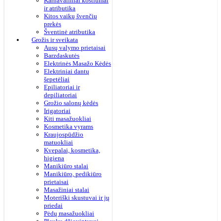
Karnavaliniai kostiumai
ir atributika
Kitos vaikų švenčių
prekės
Šventinė atributika
Grožis ir sveikata
Ausų valymo prietaisai
Barzdaskutės
Elektrinės Masažo Kėdės
Elektriniai dantų
šepetėliai
Epiliatoriai ir
depiliatoriai
Grožio salonų kėdės
Irigatoriai
Kiti masažuokliai
Kosmetika vyrams
Kraujospūdžio
matuokliai
Kvepalai, kosmetika,
higiena
Manikiūro stalai
Manikiūro, pedikiūro
prietaisai
Masažiniai stalai
Moteriški skustuvai ir jų
priedai
Pėdų masažuokliai