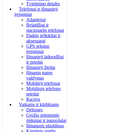
Tvirtinimo detalės
Telefonai ir išmanieji
įrenginiai
Adapteriai
Belaidžiai ir
stacionarūs telefonai
Daiktų ieškikliai ir
aksesuarai
GPS sekimo
įrenginiai
Išmanieji laikrodžiai
ir priedai
Išmanieji žiedai
Išmanių namų
valdymas
Mobilieji telefonai
Mobiliųjų telefonų
priedai
Racijos
Vaikams ir kūdikiams
Dėlionės
Grožio priemonių
rinkiniai ir papuošalai
Išmanusis plastilinas
Kinetinis smėlis