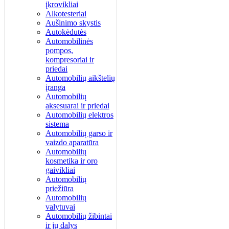
įkrovikliai
Alkotesteriai
Aušinimo skystis
Autokėdutės
Automobilinės
pompos,
kompresoriai ir
priedai
Automobilių aikštelių
įranga
Automobilių
aksesuarai ir priedai
Automobilių elektros
sistema
Automobilių garso ir
vaizdo aparatūra
Automobilių
kosmetika ir oro
gaivikliai
Automobilių
priežiūra
Automobilių
valytuvai
Automobilių žibintai
ir jų dalys