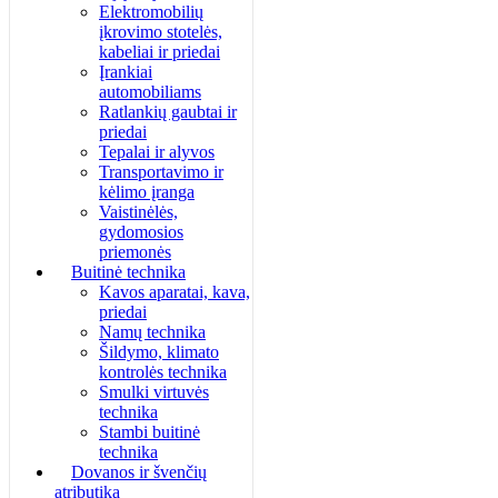
Elektromobilių
įkrovimo stotelės,
kabeliai ir priedai
Įrankiai
automobiliams
Ratlankių gaubtai ir
priedai
Tepalai ir alyvos
Transportavimo ir
kėlimo įranga
Vaistinėlės,
gydomosios
priemonės
Buitinė technika
Kavos aparatai, kava,
priedai
Namų technika
Šildymo, klimato
kontrolės technika
Smulki virtuvės
technika
Stambi buitinė
technika
Dovanos ir švenčių
atributika