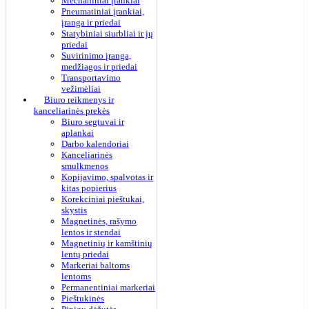
Mechaniniai įrankiai
Pneumatiniai įrankiai,
įranga ir priedai
Statybiniai siurbliai ir jų
priedai
Suvirinimo įranga,
medžiagos ir priedai
Transportavimo
vežimėliai
Biuro reikmenys ir
kanceliarinės prekės
Biuro segtuvai ir
aplankai
Darbo kalendoriai
Kanceliarinės
smulkmenos
Kopijavimo, spalvotas ir
kitas popierius
Korekciniai pieštukai,
skystis
Magnetinės, rašymo
lentos ir stendai
Magnetinių ir kamštinių
lentų priedai
Markeriai baltoms
lentoms
Permanentiniai markeriai
Pieštukinės