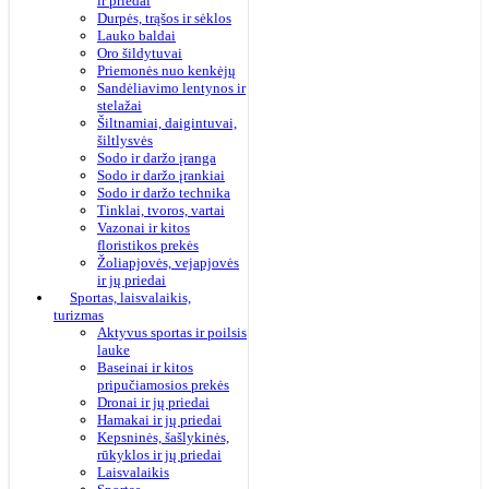
ir priedai
Durpės, trąšos ir sėklos
Lauko baldai
Oro šildytuvai
Priemonės nuo kenkėjų
Sandėliavimo lentynos ir
stelažai
Šiltnamiai, daigintuvai,
šiltlysvės
Sodo ir daržo įranga
Sodo ir daržo įrankiai
Sodo ir daržo technika
Tinklai, tvoros, vartai
Vazonai ir kitos
floristikos prekės
Žoliapjovės, vejapjovės
ir jų priedai
Sportas, laisvalaikis,
turizmas
Aktyvus sportas ir poilsis
lauke
Baseinai ir kitos
pripučiamosios prekės
Dronai ir jų priedai
Hamakai ir jų priedai
Kepsninės, šašlykinės,
rūkyklos ir jų priedai
Laisvalaikis