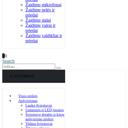
Žaidimų mikrofonai
Žaidimų pelės ir
priedai
Žaidimų stalai
Žaidimų vairai ir
priedai
Žaidimų valdikliai ir
priedai
0
0
Search
KATEGORIJOS
Visos prekės
Apšvietimas
Lauko šviestuvai
Lemputės ir LED juostos
Šviestuvų detalės ir kitos
apšvietimo prekės
Vidaus šviestuvai