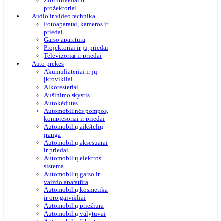
Žibintuvėliai ir
prožektoriai
Audio ir video technika
Fotoaparatai, kameros ir
priedai
Garso aparatūra
Projektoriai ir jų priedai
Televizoriai ir priedai
Auto prekės
Akumuliatoriai ir jų
įkrovikliai
Alkotesteriai
Aušinimo skystis
Autokėdutės
Automobilinės pompos,
kompresoriai ir priedai
Automobilių aikštelių
įranga
Automobilių aksesuarai
ir priedai
Automobilių elektros
sistema
Automobilių garso ir
vaizdo aparatūra
Automobilių kosmetika
ir oro gaivikliai
Automobilių priežiūra
Automobilių valytuvai