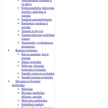
Automobilių žibintai ir
jų dalys
Elektromobilių įkrovimo
stotelės, kabeliai ir
priedai
Įrankiai automobiliams
Ratlankių gaubtai ir
priedai
Tepalai ir alyvos
Transportavimo ir kėlimo
įranga
Vaistinėlės, gydomosios
priemonės
Buitinė technika
Kavos aparatai, kava,
priedai
Namų technika
Šildymo, klimato
kontrolės technika
Smulki virtuvės technika
Stambi buitinė technika
Dovanos ir švenčių
atributika
Balionai
Dovanų maišeliai,
dėžutės, priedai
Helovino atributika
Kalėdinės prekės