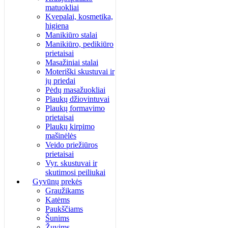
matuokliai
Kvepalai, kosmetika,
higiena
Manikiūro stalai
Manikiūro, pedikiūro
prietaisai
Masažiniai stalai
Moteriški skustuvai ir
jų priedai
Pėdų masažuokliai
Plaukų džiovintuvai
Plaukų formavimo
prietaisai
Plaukų kirpimo
mašinėlės
Veido priežiūros
prietaisai
Vyr. skustuvai ir
skutimosi peiliukai
Gyvūnų prekės
Graužikams
Katėms
Paukščiams
Šunims
Žuvims