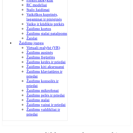
Prekės mokyklai
RC modeliai
Stalo žaidimai
Vaikiškos kuprinės,
lagaminai ir piniginės
Vaikų ir kūdikių prekės
Žaidimo kortos
Žaidimų stalai patalpoms
Žaislai
Žaidimų įranga
Virtuali realybė (VR)
Žaidimų ausinės
Žaidimų figūrėlės
Žaidimų kėdės ir priedai
Žaidimų kiti aksesuarai
Žaidimų klaviatūros ir
priedai
Žaidimų konsolės ir
priedai
Žaidimų mikrofonai
Žaidimų pelės ir priedai
Žaidimų stalai
Žaidimų vairai ir priedai
Žaidimų valdikliai ir
priedai