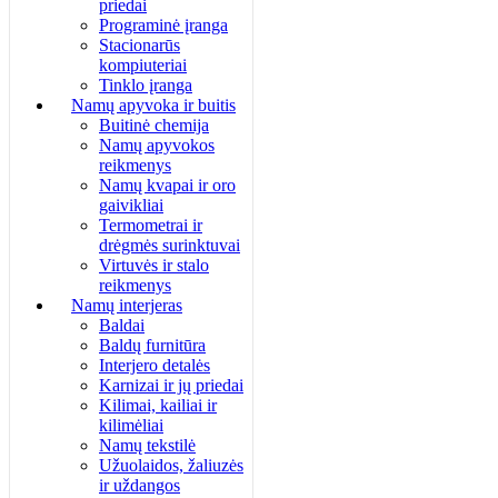
priedai
Programinė įranga
Stacionarūs
kompiuteriai
Tinklo įranga
Namų apyvoka ir buitis
Buitinė chemija
Namų apyvokos
reikmenys
Namų kvapai ir oro
gaivikliai
Termometrai ir
drėgmės surinktuvai
Virtuvės ir stalo
reikmenys
Namų interjeras
Baldai
Baldų furnitūra
Interjero detalės
Karnizai ir jų priedai
Kilimai, kailiai ir
kilimėliai
Namų tekstilė
Užuolaidos, žaliuzės
ir uždangos