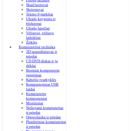
Pinigų dėžutės
Skaičiuotuvai
Skriestuvai
Teksto žymėkliai
Užrašų knygutės ir
bloknotai
Užrašų lapeliai
Vėliavos, vėliavų
laikikliai
Žirklės
Kompiuterinė technika
3D spausdintuvai ir
priedai
CD DVD diskai ir jų
dėklai
Išoriniai kompiuterių
įrenginiai
Kabelių tvarkyklės
Kompiuteriniai USB
laidai
Kompiuterių
komponentai
Monitoriai
Nešiojami kompiuteriai
ir priedai
Orgtechnika ir priedai
Planšetiniai kompiuteriai
ir priedai