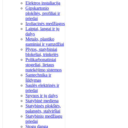
Elektros instaliacija
Gipskartonio
plokštės, profiliai ir
priedai
Izoliacinės medžiagos
Laiptai, langai ir jų
dalys
Metalo, plastiko
gaminiai ir vamzdžiai
Plytos, statybiniai
blokeliai, trinkelės
Polikarbonatiniai
stogeliai, lietaus
nutekėjimo sistemos
Santechnika ir
šildymas
Saulės elektrinės ir
priedai
Spynos ir jų dalys
Statybinė mediena
Statybinės plokštės,
palangės, stalviršiai
Statybinių medžiagų
priedai
Stogų danga