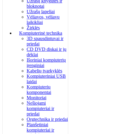
Užrašų knygutės ir
bloknotai
Užrašų lapeliai
Vėliavos, vėliavų
laikikliai
Žirklės
Kompiuterinė technika
3D spausdintuvai ir
priedai
CD DVD diskai ir jų
dėklai
Išoriniai kompiuterių
įrenginiai
Kabelių tvarkyklės
Kompiuteriniai USB
laidai
Kompiuterių
komponentai
Monitoriai
Nešiojami
kompiuteriai ir
priedai
Orgtechnika ir priedai
Planšetiniai
kompiuteriai ir