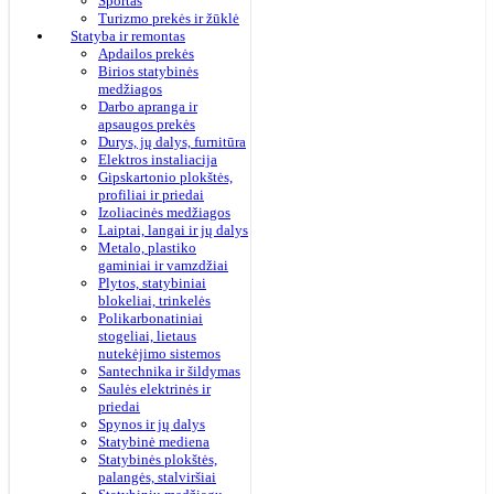
Sportas
Turizmo prekės ir žūklė
Statyba ir remontas
Apdailos prekės
Birios statybinės
medžiagos
Darbo apranga ir
apsaugos prekės
Durys, jų dalys, furnitūra
Elektros instaliacija
Gipskartonio plokštės,
profiliai ir priedai
Izoliacinės medžiagos
Laiptai, langai ir jų dalys
Metalo, plastiko
gaminiai ir vamzdžiai
Plytos, statybiniai
blokeliai, trinkelės
Polikarbonatiniai
stogeliai, lietaus
nutekėjimo sistemos
Santechnika ir šildymas
Saulės elektrinės ir
priedai
Spynos ir jų dalys
Statybinė mediena
Statybinės plokštės,
palangės, stalviršiai