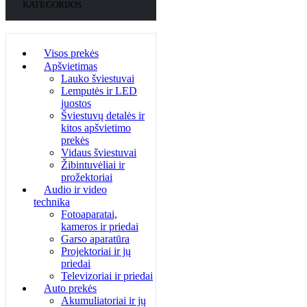
KATEGORIJOS
Visos prekės
Apšvietimas
Lauko šviestuvai
Lemputės ir LED
juostos
Šviestuvų detalės ir
kitos apšvietimo
prekės
Vidaus šviestuvai
Žibintuvėliai ir
prožektoriai
Audio ir video
technika
Fotoaparatai,
kameros ir priedai
Garso aparatūra
Projektoriai ir jų
priedai
Televizoriai ir priedai
Auto prekės
Akumuliatoriai ir jų