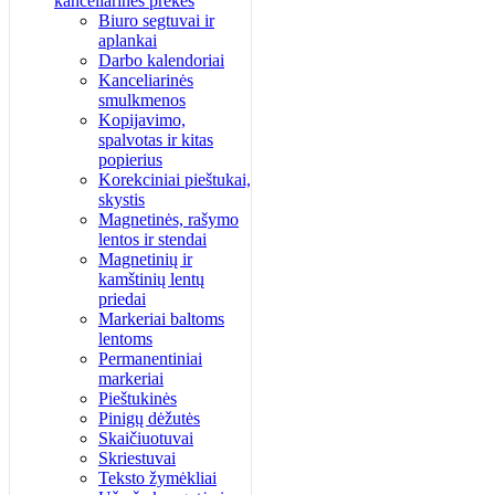
kanceliarinės prekės
Biuro segtuvai ir
aplankai
Darbo kalendoriai
Kanceliarinės
smulkmenos
Kopijavimo,
spalvotas ir kitas
popierius
Korekciniai pieštukai,
skystis
Magnetinės, rašymo
lentos ir stendai
Magnetinių ir
kamštinių lentų
priedai
Markeriai baltoms
lentoms
Permanentiniai
markeriai
Pieštukinės
Pinigų dėžutės
Skaičiuotuvai
Skriestuvai
Teksto žymėkliai