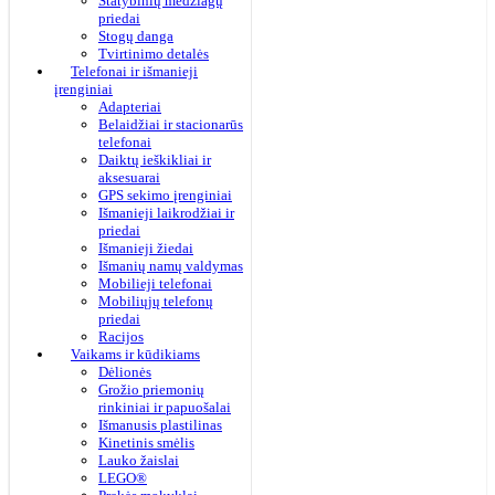
Statybinių medžiagų
priedai
Stogų danga
Tvirtinimo detalės
Telefonai ir išmanieji
įrenginiai
Adapteriai
Belaidžiai ir stacionarūs
telefonai
Daiktų ieškikliai ir
aksesuarai
GPS sekimo įrenginiai
Išmanieji laikrodžiai ir
priedai
Išmanieji žiedai
Išmanių namų valdymas
Mobilieji telefonai
Mobiliųjų telefonų
priedai
Racijos
Vaikams ir kūdikiams
Dėlionės
Grožio priemonių
rinkiniai ir papuošalai
Išmanusis plastilinas
Kinetinis smėlis
Lauko žaislai
LEGO®