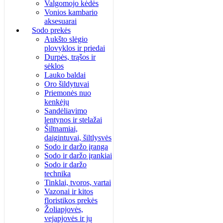
Valgomojo kėdės
Vonios kambario
aksesuarai
Sodo prekės
Aukšto slėgio
plovyklos ir priedai
Durpės, trąšos ir
sėklos
Lauko baldai
Oro šildytuvai
Priemonės nuo
kenkėjų
Sandėliavimo
lentynos ir stelažai
Šiltnamiai,
daigintuvai, šiltlysvės
Sodo ir daržo įranga
Sodo ir daržo įrankiai
Sodo ir daržo
technika
Tinklai, tvoros, vartai
Vazonai ir kitos
floristikos prekės
Žoliapjovės,
vejapjovės ir jų