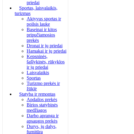
priedai
Sportas, laisvalaikis,
turizmas
Aktyvus sportas ir
poilsis lauke
Baseinai ir kitos
pripučiamosios
prekės
Dronai ir jų priedai
Hamakai ir jų priedai
Kepsninės,
šašlykinės, rūkyklos
ir jų priedai
Laisvalaikis
Sportas
Turizmo prekės ir
žūklė
Statyba ir remontas
Apdailos prekės
Birios statybinės
medžiagos
Darbo apranga ir
apsaugos prekės
Durys, jų dalys,
furnitūra