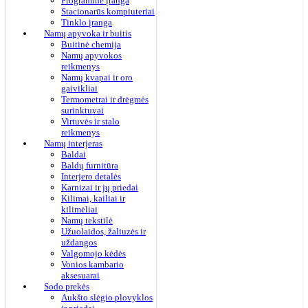
Programinė įranga
Stacionarūs kompiuteriai
Tinklo įranga
Namų apyvoka ir buitis
Buitinė chemija
Namų apyvokos
reikmenys
Namų kvapai ir oro
gaivikliai
Termometrai ir drėgmės
surinktuvai
Virtuvės ir stalo
reikmenys
Namų interjeras
Baldai
Baldų furnitūra
Interjero detalės
Karnizai ir jų priedai
Kilimai, kailiai ir
kilimėliai
Namų tekstilė
Užuolaidos, žaliuzės ir
uždangos
Valgomojo kėdės
Vonios kambario
aksesuarai
Sodo prekės
Aukšto slėgio plovyklos