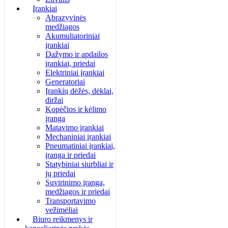
Įrankiai
Abrazyvinės
medžiagos
Akumuliatoriniai
įrankiai
Dažymo ir apdailos
įrankiai, priedai
Elektriniai įrankiai
Generatoriai
Įrankių dėžės, dėklai,
diržai
Kopėčios ir kėlimo
įranga
Matavimo įrankiai
Mechaniniai įrankiai
Pneumatiniai įrankiai,
įranga ir priedai
Statybiniai siurbliai ir
jų priedai
Suvirinimo įranga,
medžiagos ir priedai
Transportavimo
vežimėliai
Biuro reikmenys ir