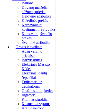
Balionai
Dovanų maišeliai,
dėžutės, priedai
Helovino atributika
Kalėdinės prekės
Karnavaliniai
kostiumai ir atributika
Kitos vaikų švenčių
prekės
Šventinė atributika
Grožis ir sveikata
Ausų valymo
prietaisai
Barzdaskutės
Elektrinės Masažo
Kėdės
Elektriniai dantų
šepetėliai
Epiliatoriai ir
depiliatoriai
Grožio salonų kėdės
Irigatoriai
Kiti masažuokliai
Kosmetika vyrams
Kraujospūdžio