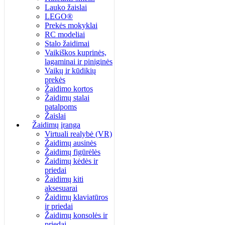
Lauko žaislai
LEGO®
Prekės mokyklai
RC modeliai
Stalo žaidimai
Vaikiškos kuprinės,
lagaminai ir piniginės
Vaikų ir kūdikių
prekės
Žaidimo kortos
Žaidimų stalai
patalpoms
Žaislai
Žaidimų įranga
Virtuali realybė (VR)
Žaidimų ausinės
Žaidimų figūrėlės
Žaidimų kėdės ir
priedai
Žaidimų kiti
aksesuarai
Žaidimų klaviatūros
ir priedai
Žaidimų konsolės ir
priedai