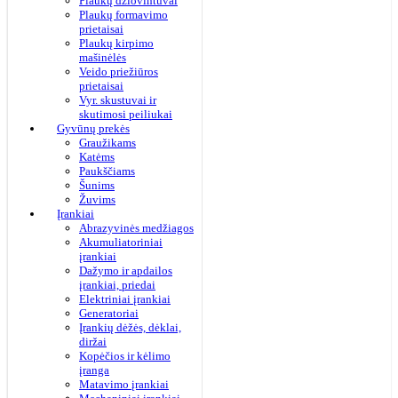
Plaukų džiovintuvai
Plaukų formavimo
prietaisai
Plaukų kirpimo
mašinėlės
Veido priežiūros
prietaisai
Vyr. skustuvai ir
skutimosi peiliukai
Gyvūnų prekės
Graužikams
Katėms
Paukščiams
Šunims
Žuvims
Įrankiai
Abrazyvinės medžiagos
Akumuliatoriniai
įrankiai
Dažymo ir apdailos
įrankiai, priedai
Elektriniai įrankiai
Generatoriai
Įrankių dėžės, dėklai,
diržai
Kopėčios ir kėlimo
įranga
Matavimo įrankiai