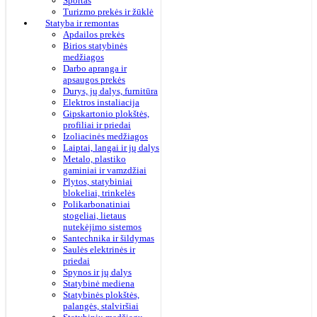
Sportas
Turizmo prekės ir žūklė
Statyba ir remontas
Apdailos prekės
Birios statybinės
medžiagos
Darbo apranga ir
apsaugos prekės
Durys, jų dalys, furnitūra
Elektros instaliacija
Gipskartonio plokštės,
profiliai ir priedai
Izoliacinės medžiagos
Laiptai, langai ir jų dalys
Metalo, plastiko
gaminiai ir vamzdžiai
Plytos, statybiniai
blokeliai, trinkelės
Polikarbonatiniai
stogeliai, lietaus
nutekėjimo sistemos
Santechnika ir šildymas
Saulės elektrinės ir
priedai
Spynos ir jų dalys
Statybinė mediena
Statybinės plokštės,
palangės, stalviršiai