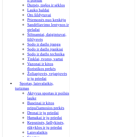
ir priedai
Durpės, trąšos ir sėklos
Lauko baldai
Oro šildytuvai
Priemonės nuo kenkėjų
Sandėliavimo lentynos ir
stelažai
Šiltnamiai, daigintuvai,
šiltlysvės
Sodo ir daržo įranga
Sodo ir daržo įrankiai
Sodo ir daržo technika
Tinklai, tvoros, vartai
Vazonai ir kitos
floristikos prekės
Žoliapjovės, vejapjovės
ir jų priedai
Sportas, laisvalaikis,
turizmas
Aktyvus sportas ir poilsis
lauke
Baseinai ir kitos
pripučiamosios prekės
Dronai ir jų priedai
Hamakai ir jų priedai
Kepsninės, šašlykinės,
rūkyklos ir jų priedai
Laisvalaikis