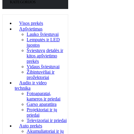
KATEGORIJOS
Visos prekės
Apšvietimas
Lauko šviestuvai
Lemputės ir LED
juostos
Šviestuvų detalės ir
kitos apšvietimo
prekės
Vidaus šviestuvai
Žibintuvėliai ir
prožektoriai
Audio ir video
technika
Fotoaparatai,
kameros ir priedai
Garso aparatūra
Projektoriai ir jų
priedai
Televizoriai ir priedai
Auto prekės
Akumuliatoriai ir jų