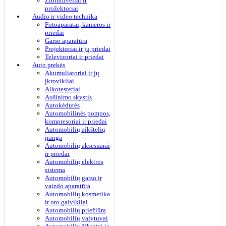
Žibintuvėliai ir
prožektoriai
Audio ir video technika
Fotoaparatai, kameros ir
priedai
Garso aparatūra
Projektoriai ir jų priedai
Televizoriai ir priedai
Auto prekės
Akumuliatoriai ir jų
įkrovikliai
Alkotesteriai
Aušinimo skystis
Autokėdutės
Automobilinės pompos,
kompresoriai ir priedai
Automobilių aikštelių
įranga
Automobilių aksesuarai
ir priedai
Automobilių elektros
sistema
Automobilių garso ir
vaizdo aparatūra
Automobilių kosmetika
ir oro gaivikliai
Automobilių priežiūra
Automobilių valytuvai