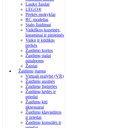
Lauko žaislai
LEGO®
Prekės mokyklai
RC modeliai
Stalo žaidimai
Vaikiškos kuprinės,
lagaminai ir piniginės
Vaikų ir kūdikių
prekės
Žaidimo kortos
Žaidimų stalai
patalpoms
Žaislai
Žaidimų įranga
Virtuali realybė (VR)
Žaidimų ausinės
Žaidimų figūrėlės
Žaidimų kėdės ir
priedai
Žaidimų kiti
aksesuarai
Žaidimų klaviatūros
ir priedai
Žaidimų konsolės ir
priedai