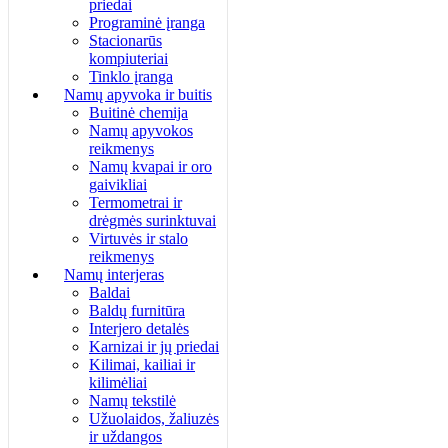
priedai
Programinė įranga
Stacionarūs
kompiuteriai
Tinklo įranga
Namų apyvoka ir buitis
Buitinė chemija
Namų apyvokos
reikmenys
Namų kvapai ir oro
gaivikliai
Termometrai ir
drėgmės surinktuvai
Virtuvės ir stalo
reikmenys
Namų interjeras
Baldai
Baldų furnitūra
Interjero detalės
Karnizai ir jų priedai
Kilimai, kailiai ir
kilimėliai
Namų tekstilė
Užuolaidos, žaliuzės
ir uždangos