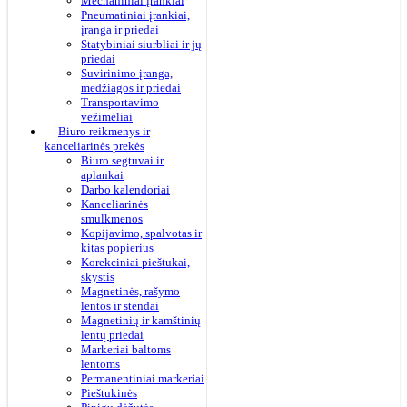
Mechaniniai įrankiai
Pneumatiniai įrankiai,
įranga ir priedai
Statybiniai siurbliai ir jų
priedai
Suvirinimo įranga,
medžiagos ir priedai
Transportavimo
vežimėliai
Biuro reikmenys ir
kanceliarinės prekės
Biuro segtuvai ir
aplankai
Darbo kalendoriai
Kanceliarinės
smulkmenos
Kopijavimo, spalvotas ir
kitas popierius
Korekciniai pieštukai,
skystis
Magnetinės, rašymo
lentos ir stendai
Magnetinių ir kamštinių
lentų priedai
Markeriai baltoms
lentoms
Permanentiniai markeriai
Pieštukinės