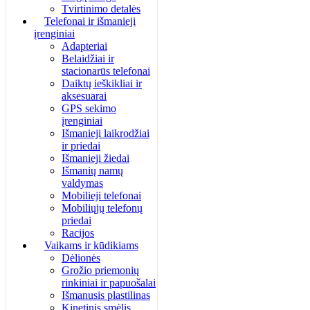
Tvirtinimo detalės
Telefonai ir išmanieji
įrenginiai
Adapteriai
Belaidžiai ir
stacionarūs telefonai
Daiktų ieškikliai ir
aksesuarai
GPS sekimo
įrenginiai
Išmanieji laikrodžiai
ir priedai
Išmanieji žiedai
Išmanių namų
valdymas
Mobilieji telefonai
Mobiliųjų telefonų
priedai
Racijos
Vaikams ir kūdikiams
Dėlionės
Grožio priemonių
rinkiniai ir papuošalai
Išmanusis plastilinas
Kinetinis smėlis