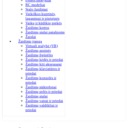
Prekės mokyklai
RC modeliai
Stalo žaidimai
Vaikiškos kuprinės,
lagaminai ir piniginės
Vaikų ir kūdikių prekės
Žaidimo kortos
Žaidimų stalai patalpoms
Žaislai
Žaidimų įranga
Virtuali realybė (VR)
Žaidimų ausinės
Žaidimų figūrėlės
Žaidimų kėdės ir priedai
Žaidimų kiti aksesuarai
Žaidimų klaviatūros ir
priedai
Žaidimų konsolės ir
priedai
Žaidimų mikrofonai
Žaidimų pelės ir priedai
Žaidimų stalai
Žaidimų vairai ir priedai
Žaidimų valdikliai ir
priedai