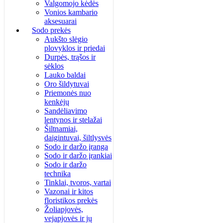
Valgomojo kėdės
Vonios kambario
aksesuarai
Sodo prekės
Aukšto slėgio
plovyklos ir priedai
Durpės, trąšos ir
sėklos
Lauko baldai
Oro šildytuvai
Priemonės nuo
kenkėjų
Sandėliavimo
lentynos ir stelažai
Šiltnamiai,
daigintuvai, šiltlysvės
Sodo ir daržo įranga
Sodo ir daržo įrankiai
Sodo ir daržo
technika
Tinklai, tvoros, vartai
Vazonai ir kitos
floristikos prekės
Žoliapjovės,
vejapjovės ir jų