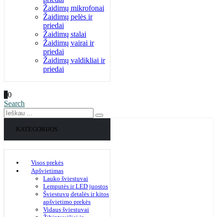
Žaidimų mikrofonai
Žaidimų pelės ir
priedai
Žaidimų stalai
Žaidimų vairai ir
priedai
Žaidimų valdikliai ir
priedai
0
0
Search
KATEGORIJOS
Visos prekės
Apšvietimas
Lauko šviestuvai
Lemputės ir LED juostos
Šviestuvų detalės ir kitos
apšvietimo prekės
Vidaus šviestuvai