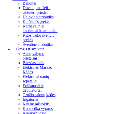
Balionai
Dovanų maišeliai,
dėžutės, priedai
Helovino atributika
Kalėdinės prekės
Karnavaliniai
kostiumai ir atributika
Kitos vaikų švenčių
prekės
Šventinė atributika
Grožis ir sveikata
Ausų valymo
prietaisai
Barzdaskutės
Elektrinės Masažo
Kėdės
Elektriniai dantų
šepetėliai
Epiliatoriai ir
depiliatoriai
Grožio salonų kėdės
Irigatoriai
Kiti masažuokliai
Kosmetika vyrams
Kraujospūdžio