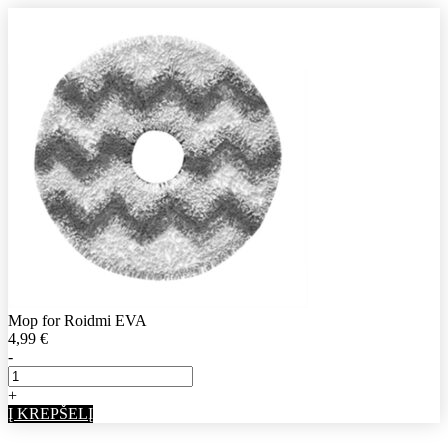
Mop for Roidmi EVA
4,99
€
-
+
Į KREPŠELĮ