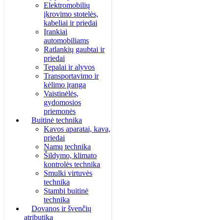
Elektromobilių
įkrovimo stotelės,
kabeliai ir priedai
Įrankiai
automobiliams
Ratlankių gaubtai ir
priedai
Tepalai ir alyvos
Transportavimo ir
kėlimo įranga
Vaistinėlės,
gydomosios
priemonės
Buitinė technika
Kavos aparatai, kava,
priedai
Namų technika
Šildymo, klimato
kontrolės technika
Smulki virtuvės
technika
Stambi buitinė
technika
Dovanos ir švenčių
atributika