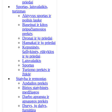
priedai
Sportas, laisvalaikis,
turizmas
Aktyvus sportas ir
poilsis lauke
Baseinai ir kitos
pripučiamosios
prekės
Dronai ir jų priedai
Hamakai ir jų priedai
Kepsninės,
šašlykinės, rūkyklos
ir jų priedai
Laisvalaikis
Sportas
Turizmo prekės ir
žūklė
Statyba ir remontas
Apdailos prekės
Birios statybinės
medžiagos
Darbo apranga ir
apsaugos prekės
Durys, jų dalys,
furnitūra