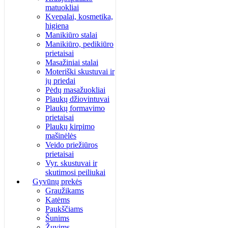
matuokliai
Kvepalai, kosmetika,
higiena
Manikiūro stalai
Manikiūro, pedikiūro
prietaisai
Masažiniai stalai
Moteriški skustuvai ir
jų priedai
Pėdų masažuokliai
Plaukų džiovintuvai
Plaukų formavimo
prietaisai
Plaukų kirpimo
mašinėlės
Veido priežiūros
prietaisai
Vyr. skustuvai ir
skutimosi peiliukai
Gyvūnų prekės
Graužikams
Katėms
Paukščiams
Šunims
Žuvims