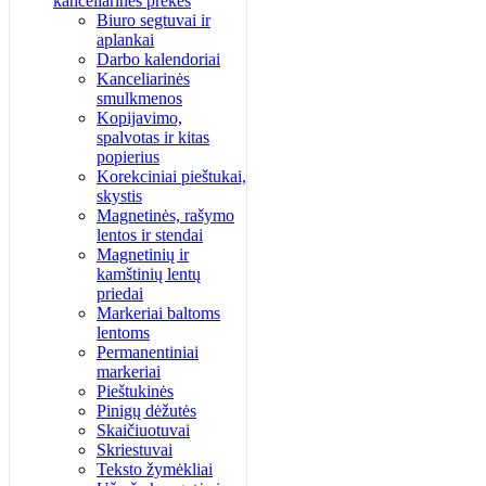
kanceliarinės prekės
Biuro segtuvai ir
aplankai
Darbo kalendoriai
Kanceliarinės
smulkmenos
Kopijavimo,
spalvotas ir kitas
popierius
Korekciniai pieštukai,
skystis
Magnetinės, rašymo
lentos ir stendai
Magnetinių ir
kamštinių lentų
priedai
Markeriai baltoms
lentoms
Permanentiniai
markeriai
Pieštukinės
Pinigų dėžutės
Skaičiuotuvai
Skriestuvai
Teksto žymėkliai