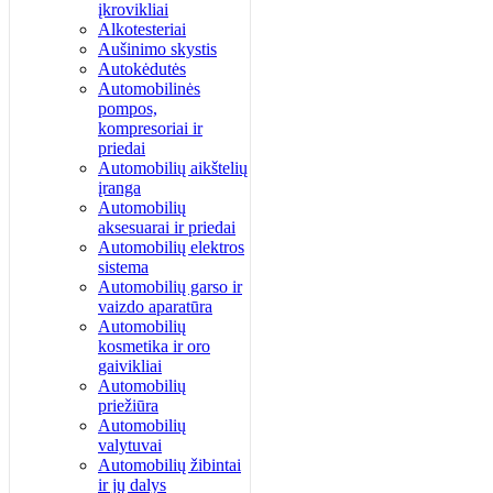
įkrovikliai
Alkotesteriai
Aušinimo skystis
Autokėdutės
Automobilinės
pompos,
kompresoriai ir
priedai
Automobilių aikštelių
įranga
Automobilių
aksesuarai ir priedai
Automobilių elektros
sistema
Automobilių garso ir
vaizdo aparatūra
Automobilių
kosmetika ir oro
gaivikliai
Automobilių
priežiūra
Automobilių
valytuvai
Automobilių žibintai
ir jų dalys