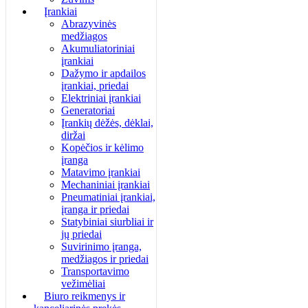
Įrankiai
Abrazyvinės
medžiagos
Akumuliatoriniai
įrankiai
Dažymo ir apdailos
įrankiai, priedai
Elektriniai įrankiai
Generatoriai
Įrankių dėžės, dėklai,
diržai
Kopėčios ir kėlimo
įranga
Matavimo įrankiai
Mechaniniai įrankiai
Pneumatiniai įrankiai,
įranga ir priedai
Statybiniai siurbliai ir
jų priedai
Suvirinimo įranga,
medžiagos ir priedai
Transportavimo
vežimėliai
Biuro reikmenys ir