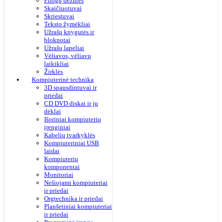
Pinigų dėžutės
Skaičiuotuvai
Skriestuvai
Teksto žymėkliai
Užrašų knygutės ir
bloknotai
Užrašų lapeliai
Vėliavos, vėliavų
laikikliai
Žirklės
Kompiuterinė technika
3D spausdintuvai ir
priedai
CD DVD diskai ir jų
dėklai
Išoriniai kompiuterių
įrenginiai
Kabelių tvarkyklės
Kompiuteriniai USB
laidai
Kompiuterių
komponentai
Monitoriai
Nešiojami kompiuteriai
ir priedai
Orgtechnika ir priedai
Planšetiniai kompiuteriai
ir priedai