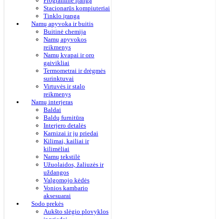
Programinė įranga
Stacionarūs kompiuteriai
Tinklo įranga
Namų apyvoka ir buitis
Buitinė chemija
Namų apyvokos
reikmenys
Namų kvapai ir oro
gaivikliai
Termometrai ir drėgmės
surinktuvai
Virtuvės ir stalo
reikmenys
Namų interjeras
Baldai
Baldų furnitūra
Interjero detalės
Karnizai ir jų priedai
Kilimai, kailiai ir
kilimėliai
Namų tekstilė
Užuolaidos, žaliuzės ir
uždangos
Valgomojo kėdės
Vonios kambario
aksesuarai
Sodo prekės
Aukšto slėgio plovyklos