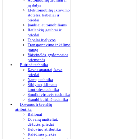
Automobilių žibintai ir
jų dalys
Elektromobilių įkrovimo
stotelės, kabeliai ir
priedai
Įrankiai automobiliams
Ratlankių gaubtai ir
priedai
Tepalai ir alyvos
Transportavimo ir kėlimo
įranga
Vaistinėlės, gydomosios
priemonės
Buitinė technika
Kavos aparatai, kava,
priedai
Namų technika
Šildymo, klimato
kontrolės technika
Smulki virtuvės technika
Stambi buitinė technika
Dovanos ir švenčių
atributika
Balionai
Dovanų maišeliai,
dėžutės, priedai
Helovino atributika
Kalėdinės prekės