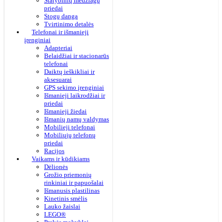
Statybinių medžiagų
priedai
Stogų danga
Tvirtinimo detalės
Telefonai ir išmanieji
įrenginiai
Adapteriai
Belaidžiai ir stacionarūs
telefonai
Daiktų ieškikliai ir
aksesuarai
GPS sekimo įrenginiai
Išmanieji laikrodžiai ir
priedai
Išmanieji žiedai
Išmanių namų valdymas
Mobilieji telefonai
Mobiliųjų telefonų
priedai
Racijos
Vaikams ir kūdikiams
Dėlionės
Grožio priemonių
rinkiniai ir papuošalai
Išmanusis plastilinas
Kinetinis smėlis
Lauko žaislai
LEGO®