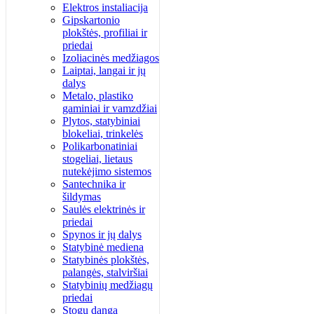
Elektros instaliacija
Gipskartonio
plokštės, profiliai ir
priedai
Izoliacinės medžiagos
Laiptai, langai ir jų
dalys
Metalo, plastiko
gaminiai ir vamzdžiai
Plytos, statybiniai
blokeliai, trinkelės
Polikarbonatiniai
stogeliai, lietaus
nutekėjimo sistemos
Santechnika ir
šildymas
Saulės elektrinės ir
priedai
Spynos ir jų dalys
Statybinė mediena
Statybinės plokštės,
palangės, stalviršiai
Statybinių medžiagų
priedai
Stogų danga