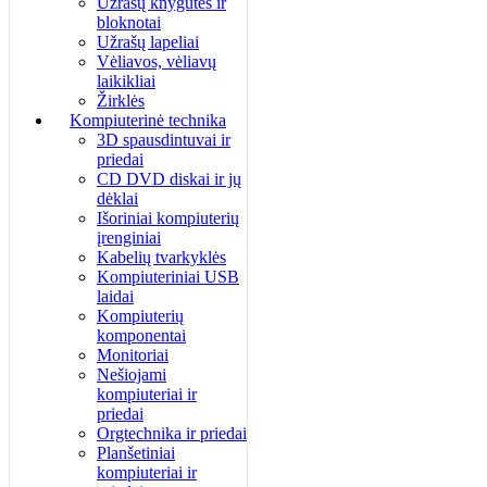
Užrašų knygutės ir
bloknotai
Užrašų lapeliai
Vėliavos, vėliavų
laikikliai
Žirklės
Kompiuterinė technika
3D spausdintuvai ir
priedai
CD DVD diskai ir jų
dėklai
Išoriniai kompiuterių
įrenginiai
Kabelių tvarkyklės
Kompiuteriniai USB
laidai
Kompiuterių
komponentai
Monitoriai
Nešiojami
kompiuteriai ir
priedai
Orgtechnika ir priedai
Planšetiniai
kompiuteriai ir