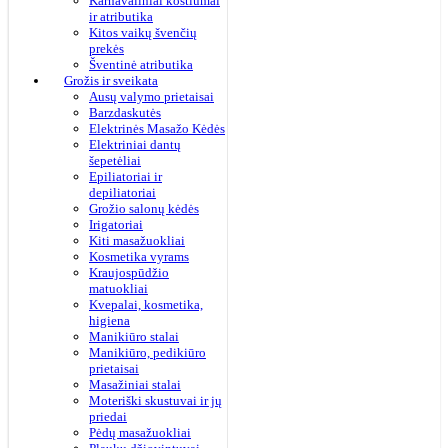
Karnavaliniai kostiumai
ir atributika
Kitos vaikų švenčių
prekės
Šventinė atributika
Grožis ir sveikata
Ausų valymo prietaisai
Barzdaskutės
Elektrinės Masažo Kėdės
Elektriniai dantų
šepetėliai
Epiliatoriai ir
depiliatoriai
Grožio salonų kėdės
Irigatoriai
Kiti masažuokliai
Kosmetika vyrams
Kraujospūdžio
matuokliai
Kvepalai, kosmetika,
higiena
Manikiūro stalai
Manikiūro, pedikiūro
prietaisai
Masažiniai stalai
Moteriški skustuvai ir jų
priedai
Pėdų masažuokliai