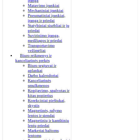
įranga
Matavimo įrankiai
Mechaniniai įrankiai
Pneumatiniai įrankiai,
įranga ir priedai
Statybiniai siurbliai ir jų
priedai
Suvirinimo įranga,
medžiagos ir priedai
Transportavimo
vežimėliai
Biuro reikmenys ir
kanceliarinės prekės
Biuro segtuvai ir
aplankai
Darbo kalendoriai
Kanceliarinės
smulkmenos
Kopijavimo, spalvotas ir
kitas popierius
Korekciniai pieštukai,
skystis
Magnetinės, rašymo
lentos ir stendai
Magnetinių ir kamštinių
lentų priedai
Markeriai baltoms
lentoms