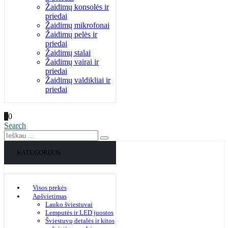
Žaidimų konsolės ir
priedai
Žaidimų mikrofonai
Žaidimų pelės ir
priedai
Žaidimų stalai
Žaidimų vairai ir
priedai
Žaidimų valdikliai ir
priedai
0
0
Search
KATEGORIJOS
Visos prekės
Apšvietimas
Lauko šviestuvai
Lemputės ir LED juostos
Šviestuvų detalės ir kitos