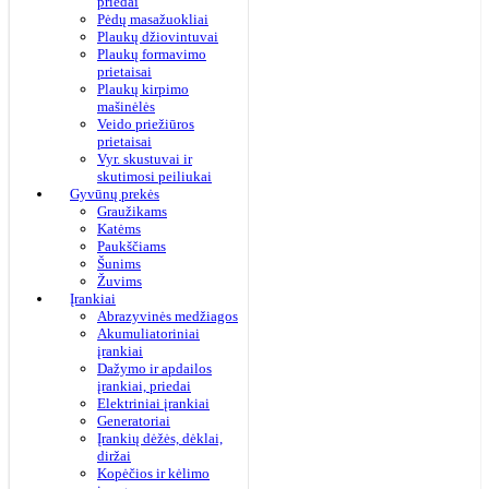
priedai
Pėdų masažuokliai
Plaukų džiovintuvai
Plaukų formavimo
prietaisai
Plaukų kirpimo
mašinėlės
Veido priežiūros
prietaisai
Vyr. skustuvai ir
skutimosi peiliukai
Gyvūnų prekės
Graužikams
Katėms
Paukščiams
Šunims
Žuvims
Įrankiai
Abrazyvinės medžiagos
Akumuliatoriniai
įrankiai
Dažymo ir apdailos
įrankiai, priedai
Elektriniai įrankiai
Generatoriai
Įrankių dėžės, dėklai,
diržai
Kopėčios ir kėlimo