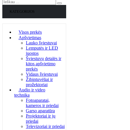
KATEGORIJOS
Visos prekės
Apšvietimas
Lauko šviestuvai
Lemputės ir LED
juostos
Šviestuvų detalės ir
kitos apšvietimo
prekės
Vidaus šviestuvai
Žibintuvėliai ir
prožektoriai
Audio ir video
technika
Fotoaparatai,
kameros ir priedai
Garso aparatūra
Projektoriai ir jų
priedai
Televizoriai ir priedai