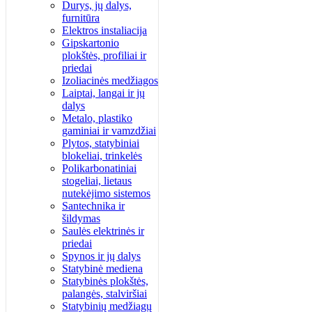
Durys, jų dalys,
furnitūra
Elektros instaliacija
Gipskartonio
plokštės, profiliai ir
priedai
Izoliacinės medžiagos
Laiptai, langai ir jų
dalys
Metalo, plastiko
gaminiai ir vamzdžiai
Plytos, statybiniai
blokeliai, trinkelės
Polikarbonatiniai
stogeliai, lietaus
nutekėjimo sistemos
Santechnika ir
šildymas
Saulės elektrinės ir
priedai
Spynos ir jų dalys
Statybinė mediena
Statybinės plokštės,
palangės, stalviršiai
Statybinių medžiagų