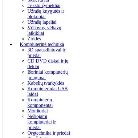
Teksto žymėkliai
Užrašų knygutės ir
bloknotai
Užrašų lapeliai
Vėliavos, vėliavų
laikikliai
Žirklės
Kompiuterinė technika
3D spausdintuvai ir
priedai
CD DVD diskai ir jų
dėklai
Išoriniai kompiuterių
įrenginiai
Kabelių tvarkyklės
Kompiuteriniai USB
laidai
Kompiuterių
komponentai
Monitoriai
Nešiojami
kompiuteriai ir
priedai
Orgtechnika ir priedai