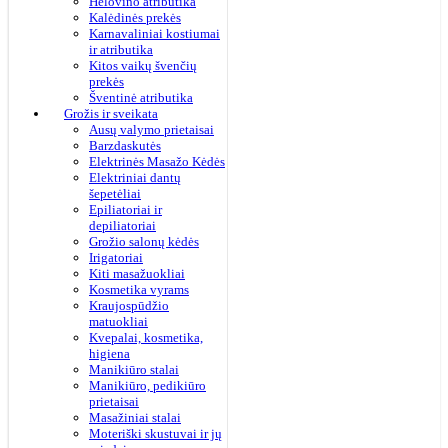
Helovino atributika
Kalėdinės prekės
Karnavaliniai kostiumai
ir atributika
Kitos vaikų švenčių
prekės
Šventinė atributika
Grožis ir sveikata
Ausų valymo prietaisai
Barzdaskutės
Elektrinės Masažo Kėdės
Elektriniai dantų
šepetėliai
Epiliatoriai ir
depiliatoriai
Grožio salonų kėdės
Irigatoriai
Kiti masažuokliai
Kosmetika vyrams
Kraujospūdžio
matuokliai
Kvepalai, kosmetika,
higiena
Manikiūro stalai
Manikiūro, pedikiūro
prietaisai
Masažiniai stalai
Moteriški skustuvai ir jų