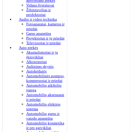
apšvietimo prekės
Vidaus šviestuvai
Žibintuvėliai ir
prožektoriai
Audio ir video technika
Fotoaparatai, kameros ir
priedai
Garso aparatūra
Projektoriai ir jų priedai
Televizoriai ir priedai
Auto prekės
Akumuliatoriai ir jų
įkrovikliai
Alkotesteriai
Aušinimo skystis
Autokėdutės
Automobilinės pompos,
kompresoriai ir priedai
Automobilių aikštelių
įranga
Automobilių aksesuarai
ir priedai
Automobilių elektros
sistema
Automobilių garso ir
vaizdo aparatūra
Automobilių kosmetika
ir oro gaivikliai