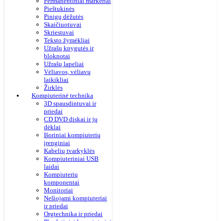
Permanentiniai markeriai
Pieštukinės
Pinigų dėžutės
Skaičiuotuvai
Skriestuvai
Teksto žymėkliai
Užrašų knygutės ir
bloknotai
Užrašų lapeliai
Vėliavos, vėliavų
laikikliai
Žirklės
Kompiuterinė technika
3D spausdintuvai ir
priedai
CD DVD diskai ir jų
dėklai
Išoriniai kompiuterių
įrenginiai
Kabelių tvarkyklės
Kompiuteriniai USB
laidai
Kompiuterių
komponentai
Monitoriai
Nešiojami kompiuteriai
ir priedai
Orgtechnika ir priedai