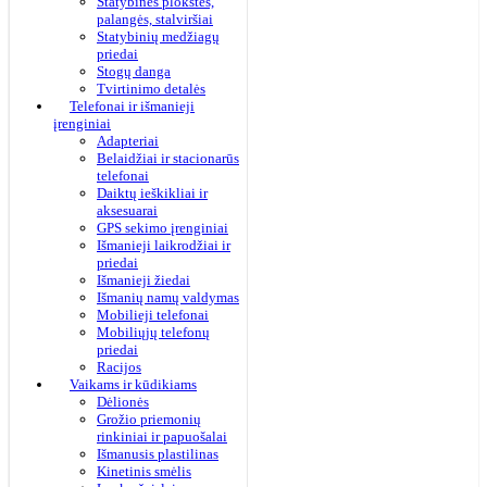
Statybinės plokštės,
palangės, stalviršiai
Statybinių medžiagų
priedai
Stogų danga
Tvirtinimo detalės
Telefonai ir išmanieji
įrenginiai
Adapteriai
Belaidžiai ir stacionarūs
telefonai
Daiktų ieškikliai ir
aksesuarai
GPS sekimo įrenginiai
Išmanieji laikrodžiai ir
priedai
Išmanieji žiedai
Išmanių namų valdymas
Mobilieji telefonai
Mobiliųjų telefonų
priedai
Racijos
Vaikams ir kūdikiams
Dėlionės
Grožio priemonių
rinkiniai ir papuošalai
Išmanusis plastilinas
Kinetinis smėlis