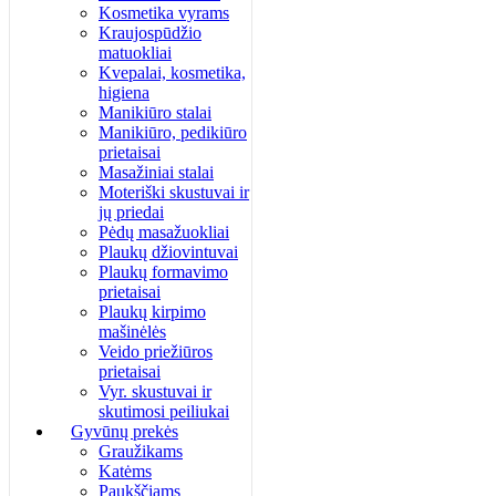
Kosmetika vyrams
Kraujospūdžio
matuokliai
Kvepalai, kosmetika,
higiena
Manikiūro stalai
Manikiūro, pedikiūro
prietaisai
Masažiniai stalai
Moteriški skustuvai ir
jų priedai
Pėdų masažuokliai
Plaukų džiovintuvai
Plaukų formavimo
prietaisai
Plaukų kirpimo
mašinėlės
Veido priežiūros
prietaisai
Vyr. skustuvai ir
skutimosi peiliukai
Gyvūnų prekės
Graužikams
Katėms
Paukščiams