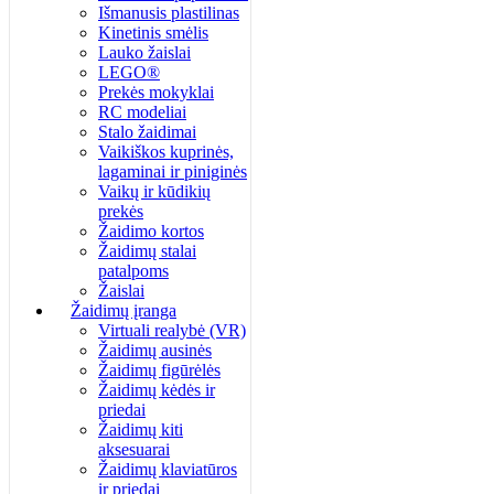
Išmanusis plastilinas
Kinetinis smėlis
Lauko žaislai
LEGO®
Prekės mokyklai
RC modeliai
Stalo žaidimai
Vaikiškos kuprinės,
lagaminai ir piniginės
Vaikų ir kūdikių
prekės
Žaidimo kortos
Žaidimų stalai
patalpoms
Žaislai
Žaidimų įranga
Virtuali realybė (VR)
Žaidimų ausinės
Žaidimų figūrėlės
Žaidimų kėdės ir
priedai
Žaidimų kiti
aksesuarai
Žaidimų klaviatūros
ir priedai