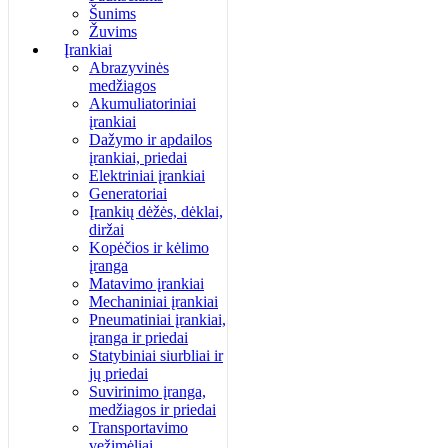
Šunims
Žuvims
Įrankiai
Abrazyvinės
medžiagos
Akumuliatoriniai
įrankiai
Dažymo ir apdailos
įrankiai, priedai
Elektriniai įrankiai
Generatoriai
Įrankių dėžės, dėklai,
diržai
Kopėčios ir kėlimo
įranga
Matavimo įrankiai
Mechaniniai įrankiai
Pneumatiniai įrankiai,
įranga ir priedai
Statybiniai siurbliai ir
jų priedai
Suvirinimo įranga,
medžiagos ir priedai
Transportavimo
vežimėliai