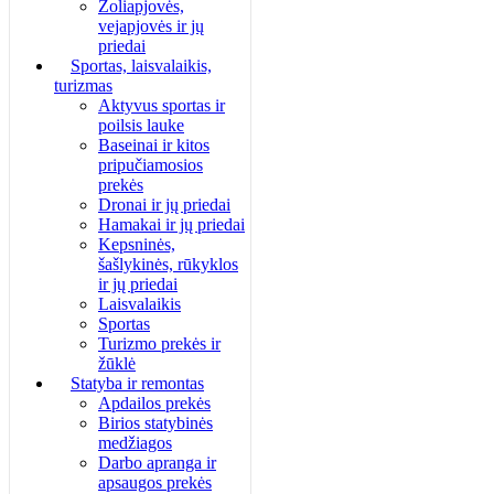
Žoliapjovės,
vejapjovės ir jų
priedai
Sportas, laisvalaikis,
turizmas
Aktyvus sportas ir
poilsis lauke
Baseinai ir kitos
pripučiamosios
prekės
Dronai ir jų priedai
Hamakai ir jų priedai
Kepsninės,
šašlykinės, rūkyklos
ir jų priedai
Laisvalaikis
Sportas
Turizmo prekės ir
žūklė
Statyba ir remontas
Apdailos prekės
Birios statybinės
medžiagos
Darbo apranga ir
apsaugos prekės