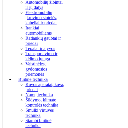
Automobilių žibintai
ir jų dalys
Elektromobilių
įkrovimo stotelės,
kabeliai ir priedai
Įrankiai
automobiliams
Ratlankių gaubtai ir
priedai
Tepalai ir alyvos
Transportavimo ir
kėlimo įranga
Vaistinėlės,
gydomosios
priemonės
Buitinė technika
Kavos aparatai, kava,
priedai
Namų technika
Šildymo, klimato
kontrolės technika
Smulki virtuvės
technika
Stambi buitinė
technika