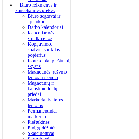
Biuro reikmenys ir
kanceliarinės prekės
Biuro segtuvai ir
aplankai
Darbo kalendoriai
Kanceliarinės
smulkmenos
Kopijavimo,
spalvotas ir kitas
popierius
Korekciniai pieštukai,
skystis
Magnetinės, rašymo
lentos ir stendai
Magnetinių ir
kamštinių lentų
priedai
Markeriai baltoms
lentoms
Permanentiniai
markeriai
Pieštukinės
Pinigų dėžutės
Skaičiuotuvai
Skriestuvai