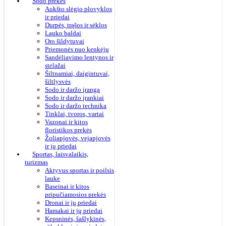
Sodo prekės
Aukšto slėgio plovyklos
ir priedai
Durpės, trąšos ir sėklos
Lauko baldai
Oro šildytuvai
Priemonės nuo kenkėjų
Sandėliavimo lentynos ir
stelažai
Šiltnamiai, daigintuvai,
šiltlysvės
Sodo ir daržo įranga
Sodo ir daržo įrankiai
Sodo ir daržo technika
Tinklai, tvoros, vartai
Vazonai ir kitos
floristikos prekės
Žoliapjovės, vejapjovės
ir jų priedai
Sportas, laisvalaikis,
turizmas
Aktyvus sportas ir poilsis
lauke
Baseinai ir kitos
pripučiamosios prekės
Dronai ir jų priedai
Hamakai ir jų priedai
Kepsninės, šašlykinės,