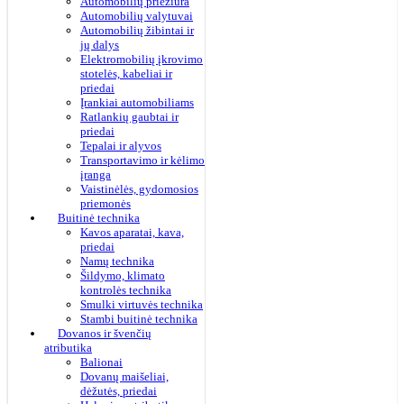
Automobilių priežiūra
Automobilių valytuvai
Automobilių žibintai ir
jų dalys
Elektromobilių įkrovimo
stotelės, kabeliai ir
priedai
Įrankiai automobiliams
Ratlankių gaubtai ir
priedai
Tepalai ir alyvos
Transportavimo ir kėlimo
įranga
Vaistinėlės, gydomosios
priemonės
Buitinė technika
Kavos aparatai, kava,
priedai
Namų technika
Šildymo, klimato
kontrolės technika
Smulki virtuvės technika
Stambi buitinė technika
Dovanos ir švenčių
atributika
Balionai
Dovanų maišeliai,
dėžutės, priedai