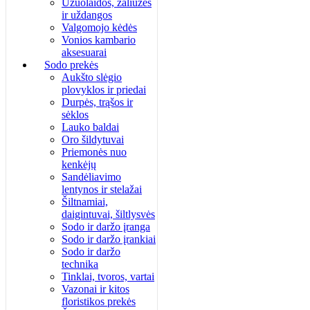
Užuolaidos, žaliuzės
ir uždangos
Valgomojo kėdės
Vonios kambario
aksesuarai
Sodo prekės
Aukšto slėgio
plovyklos ir priedai
Durpės, trąšos ir
sėklos
Lauko baldai
Oro šildytuvai
Priemonės nuo
kenkėjų
Sandėliavimo
lentynos ir stelažai
Šiltnamiai,
daigintuvai, šiltlysvės
Sodo ir daržo įranga
Sodo ir daržo įrankiai
Sodo ir daržo
technika
Tinklai, tvoros, vartai
Vazonai ir kitos
floristikos prekės