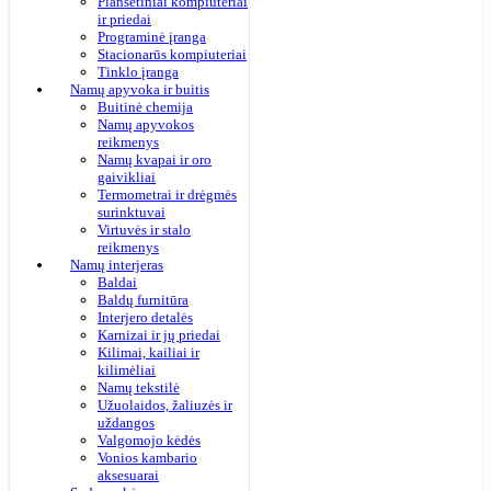
Planšetiniai kompiuteriai
ir priedai
Programinė įranga
Stacionarūs kompiuteriai
Tinklo įranga
Namų apyvoka ir buitis
Buitinė chemija
Namų apyvokos
reikmenys
Namų kvapai ir oro
gaivikliai
Termometrai ir drėgmės
surinktuvai
Virtuvės ir stalo
reikmenys
Namų interjeras
Baldai
Baldų furnitūra
Interjero detalės
Karnizai ir jų priedai
Kilimai, kailiai ir
kilimėliai
Namų tekstilė
Užuolaidos, žaliuzės ir
uždangos
Valgomojo kėdės
Vonios kambario
aksesuarai