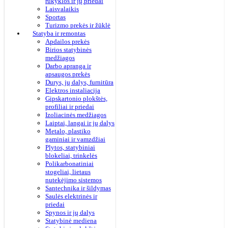
rūkyklos ir jų priedai
Laisvalaikis
Sportas
Turizmo prekės ir žūklė
Statyba ir remontas
Apdailos prekės
Birios statybinės
medžiagos
Darbo apranga ir
apsaugos prekės
Durys, jų dalys, furnitūra
Elektros instaliacija
Gipskartonio plokštės,
profiliai ir priedai
Izoliacinės medžiagos
Laiptai, langai ir jų dalys
Metalo, plastiko
gaminiai ir vamzdžiai
Plytos, statybiniai
blokeliai, trinkelės
Polikarbonatiniai
stogeliai, lietaus
nutekėjimo sistemos
Santechnika ir šildymas
Saulės elektrinės ir
priedai
Spynos ir jų dalys
Statybinė mediena