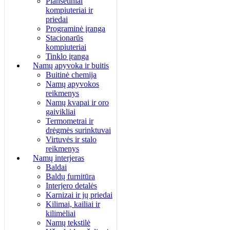
Planšetiniai
kompiuteriai ir
priedai
Programinė įranga
Stacionarūs
kompiuteriai
Tinklo įranga
Namų apyvoka ir buitis
Buitinė chemija
Namų apyvokos
reikmenys
Namų kvapai ir oro
gaivikliai
Termometrai ir
drėgmės surinktuvai
Virtuvės ir stalo
reikmenys
Namų interjeras
Baldai
Baldų furnitūra
Interjero detalės
Karnizai ir jų priedai
Kilimai, kailiai ir
kilimėliai
Namų tekstilė