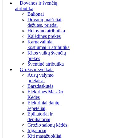
Dovanos ir švenčių
atributika
Balionai
Dovanų maišeliai,
dėžutės, priedai
Helovino atributika
Kalėdinės prekės
Karnavaliniai
kostiumai ir atributika
Kitos vaikų švenčių
prekės
Šventinė atributika
Grožis ir sveikata
Ausų valymo
prietaisai
Barzdaskutės
Elektrinės Masažo
Kėdės
Elektriniai dantų
šepetėliai
Epiliatoriai ir
depiliatoriai
Grožio salonų kėdės
Irigatoriai
Kiti masažuokliai