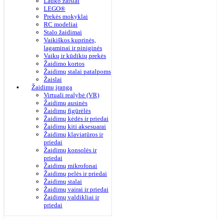
Lauko žaislai
LEGO®
Prekės mokyklai
RC modeliai
Stalo žaidimai
Vaikiškos kuprinės,
lagaminai ir piniginės
Vaikų ir kūdikių prekės
Žaidimo kortos
Žaidimų stalai patalpoms
Žaislai
Žaidimų įranga
Virtuali realybė (VR)
Žaidimų ausinės
Žaidimų figūrėlės
Žaidimų kėdės ir priedai
Žaidimų kiti aksesuarai
Žaidimų klaviatūros ir
priedai
Žaidimų konsolės ir
priedai
Žaidimų mikrofonai
Žaidimų pelės ir priedai
Žaidimų stalai
Žaidimų vairai ir priedai
Žaidimų valdikliai ir
priedai