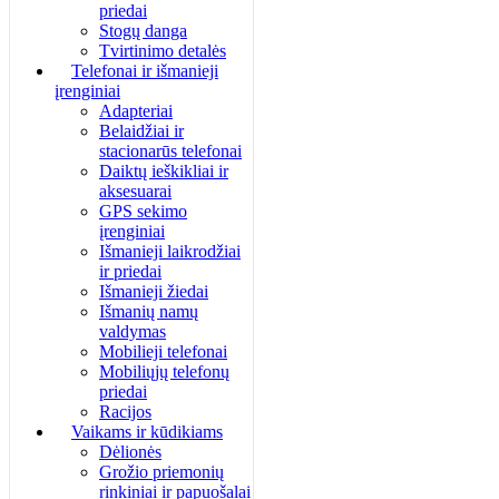
priedai
Stogų danga
Tvirtinimo detalės
Telefonai ir išmanieji
įrenginiai
Adapteriai
Belaidžiai ir
stacionarūs telefonai
Daiktų ieškikliai ir
aksesuarai
GPS sekimo
įrenginiai
Išmanieji laikrodžiai
ir priedai
Išmanieji žiedai
Išmanių namų
valdymas
Mobilieji telefonai
Mobiliųjų telefonų
priedai
Racijos
Vaikams ir kūdikiams
Dėlionės
Grožio priemonių
rinkiniai ir papuošalai