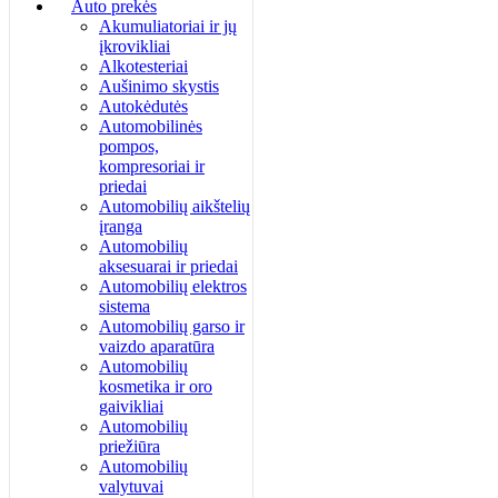
Auto prekės
Akumuliatoriai ir jų
įkrovikliai
Alkotesteriai
Aušinimo skystis
Autokėdutės
Automobilinės
pompos,
kompresoriai ir
priedai
Automobilių aikštelių
įranga
Automobilių
aksesuarai ir priedai
Automobilių elektros
sistema
Automobilių garso ir
vaizdo aparatūra
Automobilių
kosmetika ir oro
gaivikliai
Automobilių
priežiūra
Automobilių
valytuvai